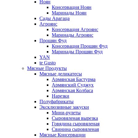
Ноян
Консервация Ноян
Маринады Ноян
Сады Арагаца
Агроянс
Консервация Агроянс
Маринады Агроянс
Прошян Фуд
Консервация Прошян Фуд
Маринады Прошян Фуд
YAN
te Gusto
Мясные Продукты
Мясные деликатесы
Армянская Бастурма
Армянский Суджух
Армянская Колбаса
Нарезки
Полуфабрикаты
Эксклюзивные закуски
Мини-рулеты
Сыровяленая вырезка
Говядина сыровяленая
Свинина сыровяленая
Мясные Консервации