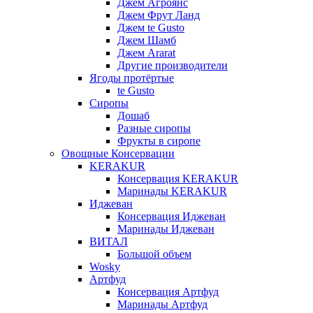
Джем Агроянс
Джем Фрут Ланд
Джем te Gusto
Джем Шамб
Джем Ararat
Другие производители
Ягоды протёртые
te Gusto
Сиропы
Дошаб
Разные сиропы
Фрукты в сиропе
Овощные Консервации
KERAKUR
Консервация KERAKUR
Маринады KERAKUR
Иджеван
Консервация Иджеван
Маринады Иджеван
ВИТАЛ
Большой объем
Wosky
Артфуд
Консервация Артфуд
Маринады Артфуд