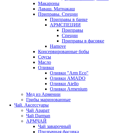
Макароны
Лаваш. Матнакаш
Приправы. Специи
Приправы в банке
АРМСПЕЦИИ
Приправы
Специи
Приправы в фасовке
Hamove
Консервированные бобы
Соусы
Масло
Оливки
Оливки "Arm Eco"
Оливки AMADO
Оливки Aiello
Оливки Armenium
Мед из Армении
Грибы маринованные
Чай. Аксессуары
Чай Арарат
Чай Darman
АРМЧАЙ
Чай заварочный
Прозрачная фасовка