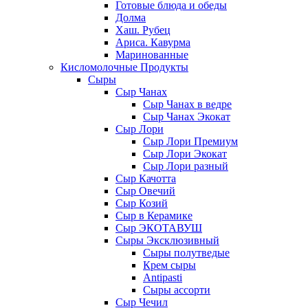
Готовые блюда и обеды
Долма
Хаш. Рубец
Ариса. Кавурма
Маринованные
Кисломолочные Продукты
Сыры
Сыр Чанах
Сыр Чанах в ведре
Сыр Чанах Экокат
Сыр Лори
Сыр Лори Премиум
Сыр Лори Экокат
Сыр Лори разный
Сыр Качотта
Сыр Овечий
Сыр Козий
Сыр в Керамике
Сыр ЭКОТАВУШ
Сыры Эксклюзивный
Сыры полутведые
Крем сыры
Antipasti
Сыры ассорти
Сыр Чечил