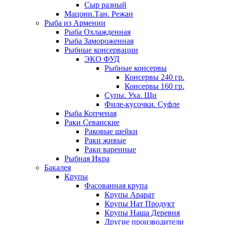
Сыр разный
Мацони.Тан. Режан
Рыба из Армении
Рыба Охлажденная
Рыба Замороженная
Рыбные консервации
ЭКО ФУД
Рыбные консервы
Консервы 240 гр.
Консервы 160 гр.
Супы. Уха. Щи
Филе-кусочки. Суфле
Рыба Копченая
Раки Севанские
Раковые шейки
Раки живые
Раки варенные
Рыбная Икра
Бакалея
Крупы
Фасованная крупа
Крупы Арарат
Крупы Нат Продукт
Крупы Наша Деревня
Другие производители