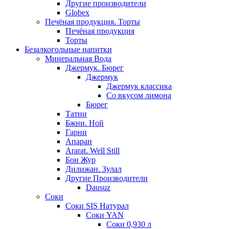
Другие производители
Globex
Печёная продукция. Торты
Печёная продукция
Торты
Безалкогольные напитки
Минеральная Вода
Джермук. Бюрег
Джермук
Джермук классика
Со вкусом лимона
Бюрег
Татни
Бжни. Ной
Гарни
Апаран
Ararat. Well Still
Бон Жур
Дилижан. Зулал
Другие Производители
Dausuz
Соки
Соки SIS Натурал
Соки YAN
Соки 0,930 л