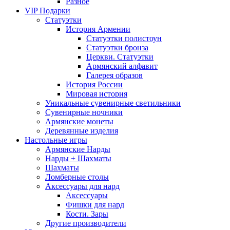
Разное
VIP Подарки
Статуэтки
История Армении
Статуэтки полистоун
Статуэтки бронза
Церкви. Статуэтки
Армянский алфавит
Галерея образов
История России
Мировая история
Уникальные сувенирные светильники
Сувенирные ночники
Армянские монеты
Деревянные изделия
Настольные игры
Армянские Нарды
Нарды + Шахматы
Шахматы
Ломберные столы
Аксессуары для нард
Аксессуары
Фишки для нард
Кости. Зары
Другие производители