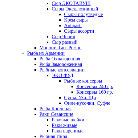
Сыр ЭКОТАВУШ
Сыры Эксклюзивный
Сыры полутведые
Крем сыры
Antipasti
Сыры ассорти
Сыр Чечил
Сыр разный
Мацони.Тан. Режан
Рыба из Армении
Рыба Охлажденная
Рыба Замороженная
Рыбные консервации
ЭКО ФУД
Рыбные консервы
Консервы 240 гр.
Консервы 160 гр.
Супы. Уха. Щи
Филе-кусочки. Суфле
Рыба Копченая
Раки Севанские
Раковые шейки
Раки живые
Раки варенные
Рыбная Икра