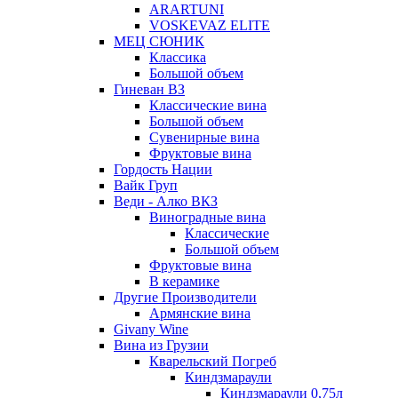
ARARTUNI
VOSKEVAZ ELITE
МЕЦ СЮНИК
Классика
Большой объем
Гиневан ВЗ
Классические вина
Большой объем
Сувенирные вина
Фруктовые вина
Гордость Нации
Вайк Груп
Веди - Алко ВКЗ
Виноградные вина
Классические
Большой объем
Фруктовые вина
В керамике
Другие Производители
Армянские вина
Givany Wine
Вина из Грузии
Кварельский Погреб
Киндзмараули
Киндзмараули 0,75л