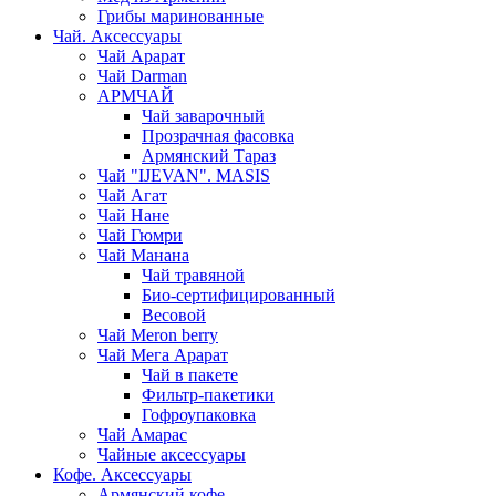
Грибы маринованные
Чай. Аксессуары
Чай Арарат
Чай Darman
АРМЧАЙ
Чай заварочный
Прозрачная фасовка
Армянский Тараз
Чай "IJEVAN". MASIS
Чай Агат
Чай Нане
Чай Гюмри
Чай Манана
Чай травяной
Био-сертифицированный
Весовой
Чай Meron berry
Чай Мега Арарат
Чай в пакете
Фильтр-пакетики
Гофроупаковка
Чай Амарас
Чайные аксессуары
Кофе. Аксессуары
Армянский кофе