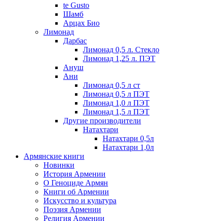
te Gusto
Шамб
Арцах Био
Лимонад
Дарбас
Лимонад 0,5 л. Стекло
Лимонад 1,25 л. ПЭТ
Ануш
Ани
Лимонад 0,5 л ст
Лимонад 0,5 л ПЭТ
Лимонад 1,0 л ПЭТ
Лимонад 1,5 л ПЭТ
Другие производители
Натахтари
Натахтари 0,5л
Натахтари 1,0л
Армянские книги
Новинки
История Армении
О Геноциде Армян
Книги об Армении
Иcкусство и культура
Поэзия Армении
Религия Армении