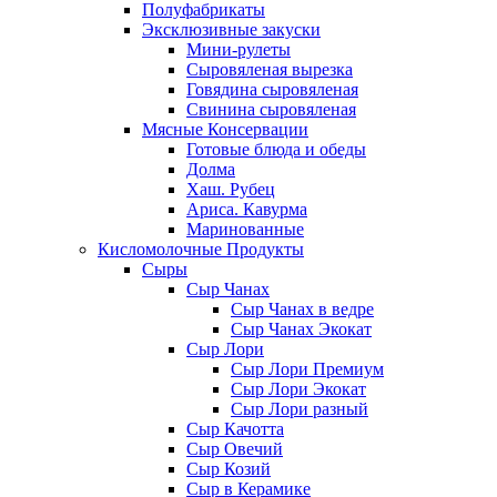
Полуфабрикаты
Эксклюзивные закуски
Мини-рулеты
Сыровяленая вырезка
Говядина сыровяленая
Свинина сыровяленая
Мясные Консервации
Готовые блюда и обеды
Долма
Хаш. Рубец
Ариса. Кавурма
Маринованные
Кисломолочные Продукты
Сыры
Сыр Чанах
Сыр Чанах в ведре
Сыр Чанах Экокат
Сыр Лори
Сыр Лори Премиум
Сыр Лори Экокат
Сыр Лори разный
Сыр Качотта
Сыр Овечий
Сыр Козий
Сыр в Керамике