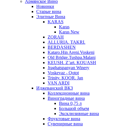
Армянское Вино
Новинки
Старые вина
Элитные Вина
KARAS
Karas
Karas New
ZORAH
ALLURIA. TAKRI.
BERDASHEN
Kataro.Hin Areni.Voskeni
Old Bridge.Tushpa.Malani
KEUSH. Z’art. KOUASH
Jraghatspanyan Winery
Voskevaz - Qotot
Trinity. KOOR. Jan
VAN ARDI
Иджеванский ВКЗ
Коллекционные вина
Виноградные вина
Вина 0,75 л
Большой объем
Эксклюзивные вина
Фруктовые вина
Cувенирные вина