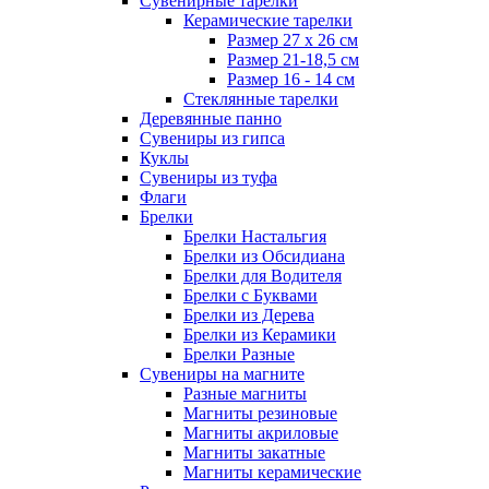
Сувенирные тарелки
Керамические тарелки
Размер 27 х 26 см
Размер 21-18,5 см
Размер 16 - 14 см
Стеклянные тарелки
Деревянные панно
Сувениры из гипса
Куклы
Сувениры из туфа
Флаги
Брелки
Брелки Настальгия
Брелки из Обсидиана
Брелки для Водителя
Брелки с Буквами
Брелки из Дерева
Брелки из Керамики
Брелки Разные
Сувениры на магните
Разные магниты
Магниты резиновые
Магниты акриловые
Магниты закатные
Магниты керамические