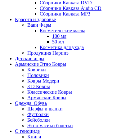
Сборники Кавказа DVD
Сборники Кавказа Audio CD
Сборники Кавказа MP3
Красота и здоровье
Ваки Фарм
Косметические масла
100 мл
50 мл
Косметика для ухода
Продукция Наринэ
Детские игры
Армянские Этно Ковры
Коврики
Половики
Ковры Модерн
3 D Ковры
Классические Ковры
Армянские Ковры
Одежда. Обувь
Шарфы и шапки
Футболки
Бейсболки
Этно масики балетки
О геноциде
Книги