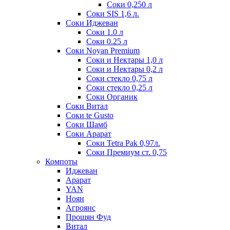
Соки 0,250 л
Соки SIS 1,6 л.
Соки Иджеван
Соки 1.0 л
Соки 0.25 л
Соки Noyan Premium
Соки и Нектары 1,0 л
Соки и Нектары 0,2 л
Соки стекло 0,75 л
Соки стекло 0,25 л
Соки Органик
Соки Витал
Соки te Gusto
Соки Шамб
Соки Арарат
Соки Tetra Pak 0,97л.
Соки Премиум ст. 0,75
Компоты
Иджеван
Арарат
YAN
Ноян
Агроянс
Прошян Фуд
Витал