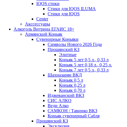
IQOS стики
Стики для IQOS ILUMA
Стики для IQOS
Сenter
Акссессуары
Алкоголь Витрина ЕГАИС 18+
Армянский Коньяк
Сувенирные Коньяки
Символы Нового 2026 Года
Прошянский КЗ
Элитные
Коньяк 5 лет 0,5 л., 0,33 л
Коньяк 5 лет 0,18 л., 0,25 л.
Коньяк 7 лет 0,5 л., 0,33 л
Шахназарян ВКД
Коньяк 0,5 л
Коньяк 0,25 л
Коньяк 0,70 л
Иджеванский ВКЗ
СИС АЛКО
Веди Алко
САМКОН / Тавинко ВКЗ
Коньяк сувенирный Сабля
Прошянский КЗ
Эксклюзив