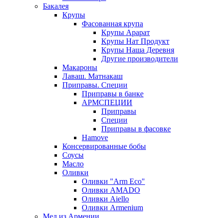
Бакалея
Крупы
Фасованная крупа
Крупы Арарат
Крупы Нат Продукт
Крупы Наша Деревня
Другие производители
Макароны
Лаваш. Матнакаш
Приправы. Специи
Приправы в банке
АРМСПЕЦИИ
Приправы
Специи
Приправы в фасовке
Hamove
Консервированные бобы
Соусы
Масло
Оливки
Оливки "Arm Eco"
Оливки AMADO
Оливки Aiello
Оливки Armenium
Мед из Армении