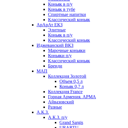
Коньяк в п/у
Коньяк в тубе
Спиртные напитки
Классический коньяк
АрАрАт ЕКЗ
Элитные
Коньяк в п/у
Классический коньяк
Иджеванский ВКЗ
Марочные коньяки
Коньяки п/у
Классический коньяк
Бренди
МАП
Коллекция Золотой
Объем 0,5 л
Коньяк 0,7 л
Коллекция France
Горная Армения. АРМА
Айвазовский
Разные
А.К.З.
А.К.З. п/у
Grand Sargis
URARTU