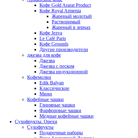
Кофе Gold Ararat Product
Кофе Royal Armenia
Жареный молотый
Растворимый
Жареный в зернах
Кофе Jezva
Le Café Paris
Кофе Grounds
Другие производители
джезва для кофе
Джезва
Джезва с песком
Джезва индукционной
Кофемолки
Edik Balyan
Классичиские
Мини
Кофейные чашки
Глиняные чашки
Фарфоровые чашки
Медные кофейные чашки
Сухофрукты. Орехи
Сухофрукты
Подарочные наборы