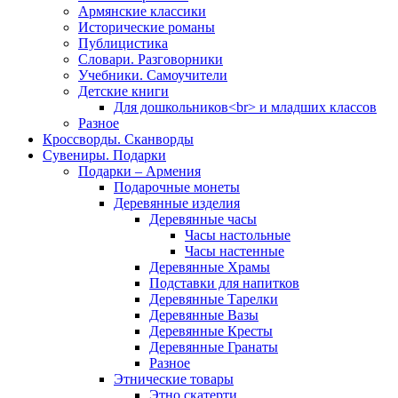
Армянские классики
Исторические романы
Публицистика
Словари. Разговорники
Учебники. Самоучители
Детские книги
Для дошкольников<br> и младших классов
Разное
Кроссворды. Сканворды
Сувениры. Подарки
Подарки – Армения
Подарочные монеты
Деревянные изделия
Деревянные часы
Часы настольные
Часы настенные
Деревянные Храмы
Подставки для напитков
Деревянные Тарелки
Деревянные Вазы
Деревянные Кресты
Деревянные Гранаты
Разное
Этнические товары
Этно скатерти