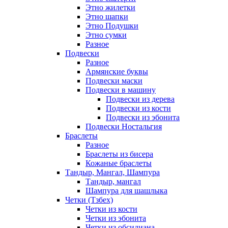
Этно жилетки
Этно шапки
Этно Подушки
Этно сумки
Разное
Подвески
Разное
Армянские буквы
Подвески маски
Подвески в машину
Подвески из дерева
Подвески из кости
Подвески из эбонита
Подвески Ностальгия
Браслеты
Разное
Браслеты из бисера
Кожаные браслеты
Тандыр, Мангал, Шампура
Тандыр, мангал
Шампура для шашлыка
Четки (Тзбех)
Четки из кости
Четки из эбонита
Четки из обсидиана