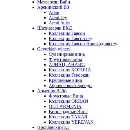
Матевосян Вайн
Аренийский ВЗ
Areni
Areni key
Areni fruits
Шахназарян ЕКД
Коллекция Гаясон
Коллекция Гаясон п/у
Коллекция Гаясон Новогодняя п/у
Gevorkian winery
Сувенирные вина
Фруктовые вина
АРИАЦ. АНАИС
Коллекция КОРОНА
Коллекция Геворкян
Крепленые вина
Абрикосовый Бренди
Армения Вайн
Фруктовые Вина
Коллекция ORRAN
OLD ARMENIA
Виноградные Вина
Коллекция TAKAR
Коллекция YEREVAN
Прошянский КЗ