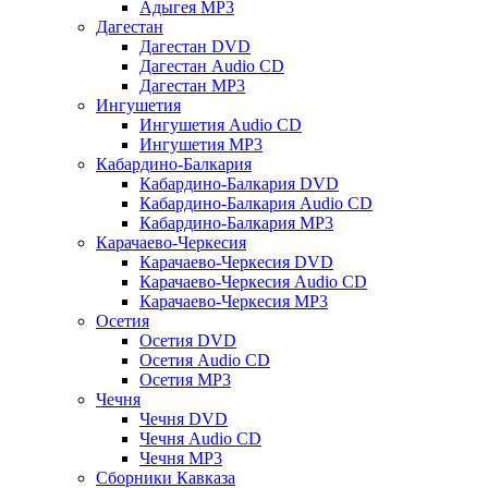
Адыгея MP3
Дагестан
Дагестан DVD
Дагестан Audio CD
Дагестан MP3
Ингушетия
Ингушетия Audio CD
Ингушетия MP3
Кабардино-Балкария
Кабардино-Балкария DVD
Кабардино-Балкария Audio CD
Кабардино-Балкария MP3
Карачаево-Черкесия
Карачаево-Черкесия DVD
Карачаево-Черкесия Audio CD
Карачаево-Черкесия MP3
Осетия
Осетия DVD
Осетия Audio CD
Осетия MP3
Чечня
Чечня DVD
Чечня Audio CD
Чечня MP3
Сборники Кавказа