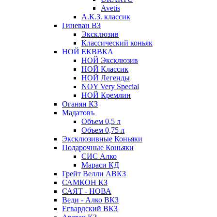
Avetis
А.К.З. классик
Гиневан ВЗ
Эксклюзив
Классический коньяк
НОЙ ЕКВВКА
НОЙ Эксклюзив
НОЙ Классик
НОЙ Легенды
NOY Very Speсial
НОЙ Кремлин
Оганян КЗ
Мадатовъ
Объем 0,5 л
Объем 0,75 л
Эксклюзивные Коньяки
Подарочные Коньяки
СИС Алко
Мараси КД
Грейт Велли АВКЗ
САМКОН КЗ
САЯТ - НОВА
Веди - Алко ВКЗ
Егвардский ВКЗ