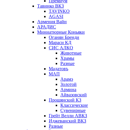
Премиум
Тавинко ВКЗ
TAVINKO
AGASI
Армения Вайн
АРАДИС
Миниатюрные Коньяки
Оганян Бренди
Мараси КД
СИС АЛКО
Животные
Храмы
Разные
Мадатовъ
МАП
Арамэ
Золотой
Армина
Айвазовский
Прошянский КЗ
Классические
Сувенирные
Грейт Велли АВКЗ
Иджеванский ВКЗ
Разные