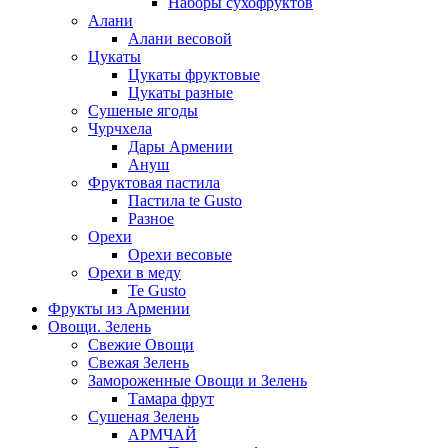
Наборы сухофруктов
Алани
Алани весовой
Цукаты
Цукаты фруктовые
Цукаты разные
Сушеные ягоды
Чурчхела
Дары Армении
Ануш
Фруктовая пастила
Пастила te Gusto
Разное
Орехи
Орехи весовые
Орехи в меду
Te Gusto
Фрукты из Армении
Овощи. Зелень
Свежие Овощи
Свежая Зелень
Замороженные Овощи и Зелень
Тамара фрут
Сушеная Зелень
АРМЧАЙ