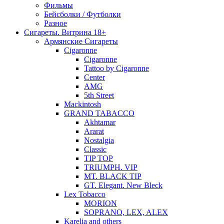
Фильмы
Бейсболки / Футболки
Разное
Сигареты. Витрина 18+
Армянские Сигареты
Cigaronne
Cigaronne
Tattoo by Cigaronne
Center
AMG
5th Street
Mackintosh
GRAND TABACCO
Akhtamar
Ararat
Nostalgia
Classic
TIP TOP
TRIUMPH. VIP
MT. BLACK TIP
GT. Elegant. New Bleck
Lex Tobacco
MORION
SOPRANO, LEX, ALEX
Karelia and others