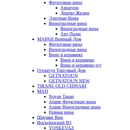
Фруктовые вина
Арцруни
Дерево Жизни
Элитные Вина
Виноградные вина
Виноградные вина
Арт Палас
МАРАН Винный Дом
Фруктовые вина
Виноградные вина
Вино в керамике
Вино в керамике
Вино в керамике п/у
Гетнатун Торговый Дом
GETNATOUN
GETNATOUN NEW
TIRANI. OLD CHINARI
МАП
Noyan Tapan
Arame Фруктовые вина
Arame Виноградные вина
Разные вина
Шаумян Вин
Воскевазский ВЗ
VOSKEVAZ