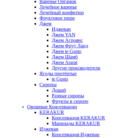
Варенье Органик
Лечебное варенье
Лечебный конфитюр
Фруктовое пюре
Джем
Иджеван
Джем YAN
Джем Агроянс
Джем Фрут Ланд
Джем te Gusto
Джем Шамб
Джем Ararat
Другие производители
Ягоды протёртые
te Gusto
Сиропы
Дошаб
Разные сиропы
Фрукты в сиропе
Овощные Консервации
KERAKUR
Консервация KERAKUR
Маринады KERAKUR
Иджеван
Консервация Иджеван