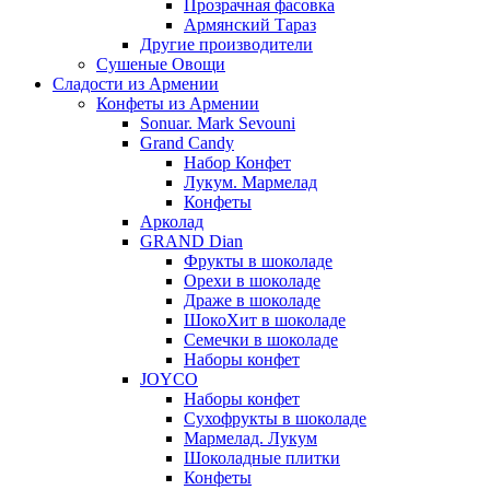
Прозрачная фасовка
Армянский Тараз
Другие производители
Сушеные Овощи
Сладости из Армении
Конфеты из Армении
Sonuar. Mark Sevouni
Grand Candy
Набор Конфет
Лукум. Мармелад
Конфеты
Арколад
GRAND Dian
Фрукты в шоколаде
Орехи в шоколаде
Драже в шоколаде
ШокоХит в шоколаде
Семечки в шоколаде
Наборы конфет
JOYCO
Наборы конфет
Сухофрукты в шоколаде
Мармелад. Лукум
Шоколадные плитки
Конфеты