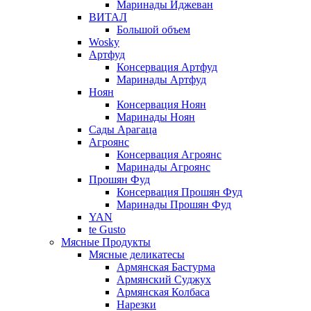
Маринады Иджеван
ВИТАЛ
Большой объем
Wosky
Артфуд
Консервация Артфуд
Маринады Артфуд
Ноян
Консервация Ноян
Маринады Ноян
Сады Арагаца
Агроянс
Консервация Агроянс
Маринады Агроянс
Прошян Фуд
Консервация Прошян Фуд
Маринады Прошян Фуд
YAN
te Gusto
Мясные Продукты
Мясные деликатесы
Армянская Бастурма
Армянский Суджух
Армянская Колбаса
Нарезки