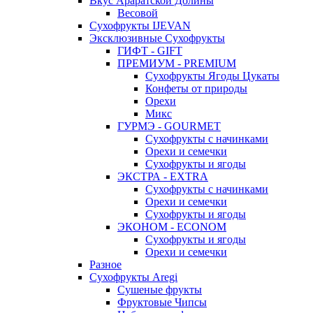
Вкус Араратской Долины
Весовой
Сухофрукты IJEVAN
Эксклюзивные Сухофрукты
ГИФТ - GIFT
ПРЕМИУМ - PREMIUM
Сухофрукты Ягоды Цукаты
Конфеты от природы
Орехи
Микс
ГУРМЭ - GOURMET
Сухофрукты с начинками
Орехи и семечки
Сухофрукты и ягоды
ЭКСТРА - EXTRA
Сухофрукты с начинками
Орехи и семечки
Сухофрукты и ягоды
ЭКОНОМ - ECONOM
Сухофрукты и ягоды
Орехи и семечки
Разное
Сухофрукты Aregi
Сушеные фрукты
Фруктовые Чипсы