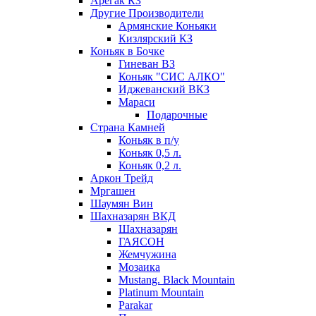
Арегак КЗ
Другие Производители
Армянские Коньяки
Кизлярский КЗ
Коньяк в Бочке
Гиневан ВЗ
Коньяк "СИС АЛКО"
Иджеванский ВКЗ
Мараси
Подарочные
Страна Камней
Коньяк в п/у
Коньяк 0,5 л.
Коньяк 0,2 л.
Аркон Трейд
Мргашен
Шаумян Вин
Шахназарян ВКД
Шахназарян
ГАЯСОН
Жемчужина
Мозаика
Mustang. Black Mountain
Platinum Mountain
Parakar