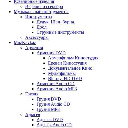
Ювелирные изделия
Изделия из серебра
Музыкальные инструменты
Инструменты
Дудук. Шви. Зурна.
Доол
Струнные инструменты
Аксессуары
MuzKavkaz
Армения
Армения DVD
Арменфильм Киностудия
Ереван Киностудия
Документальное Кино
Мультфильмы
Blu-ray. HD DVD
Армения Audio CD
Армения Audio MP3
Грузия
Грузия DVD
Грузия Audio CD
Грузия MP3
Адыгея
Адыгея DVD
Адыгея Audio CD