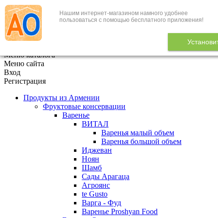
Нашим интернет-магазином намного удобнее
+7 (495) 646-888-1
пользоваться с помощью бесплатного приложения!
В корзине
0
товаров
Установи
x
Меню каталога
Меню сайта
Вход
Регистрация
Продукты из Армении
Фруктовые консервации
Варенье
ВИТАЛ
Варенья малый объем
Варенья большой объем
Иджеван
Ноян
Шамб
Сады Арагаца
Агроянс
te Gusto
Варга - Фуд
Варенье Proshyan Food