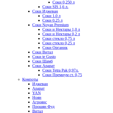
Соки 0,250 л
Соки SIS 1,6 л.
Соки Иджеван
Соки 1.0 л
Соки 0.25 л
Соки Noyan Premium
Соки и Нектары 1,0 л
Соки и Нектары 0,2 л
Соки стекло 0,75 л
Соки стекло 0,25 л
Соки Органик
Соки Витал
Соки te Gusto
Соки Шамб
Соки Арарат
Соки Tetra Pak 0,97л.
Соки Премиум ст. 0,75
Компоты
Иджеван
Арарат
YAN
Ноян
Агроянс
Прошян Фуд
Витал