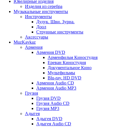
Ювелирные изделия
Изделия из серебра
Музыкальные инструменты
Инструменты
Дудук. Шви. Зурна.
Доол
Струнные инструменты
Аксессуары
MuzKavkaz
Армения
Армения DVD
Арменфильм Киностудия
Ереван Киностудия
Документальное Кино
Мультфильмы
Blu-ray. HD DVD
Армения Audio CD
Армения Audio MP3
Грузия
Грузия DVD
Грузия Audio CD
Грузия MP3
Адыгея
Адыгея DVD
Адыгея Audio CD