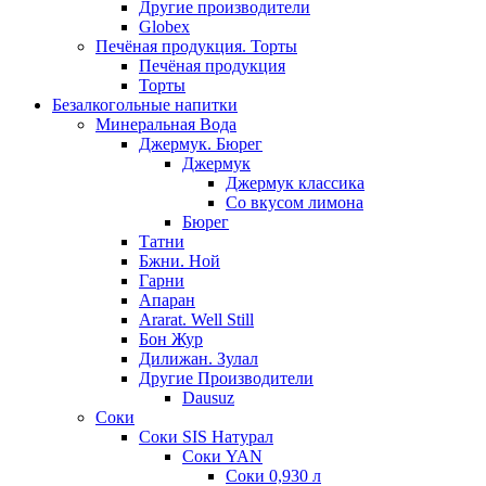
Другие производители
Globex
Печёная продукция. Торты
Печёная продукция
Торты
Безалкогольные напитки
Минеральная Вода
Джермук. Бюрег
Джермук
Джермук классика
Со вкусом лимона
Бюрег
Татни
Бжни. Ной
Гарни
Апаран
Ararat. Well Still
Бон Жур
Дилижан. Зулал
Другие Производители
Dausuz
Соки
Соки SIS Натурал
Соки YAN
Соки 0,930 л