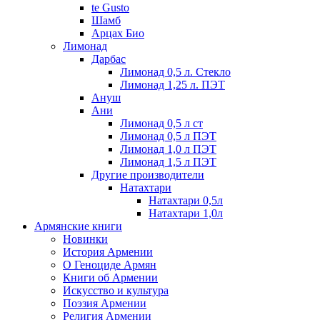
te Gusto
Шамб
Арцах Био
Лимонад
Дарбас
Лимонад 0,5 л. Стекло
Лимонад 1,25 л. ПЭТ
Ануш
Ани
Лимонад 0,5 л ст
Лимонад 0,5 л ПЭТ
Лимонад 1,0 л ПЭТ
Лимонад 1,5 л ПЭТ
Другие производители
Натахтари
Натахтари 0,5л
Натахтари 1,0л
Армянские книги
Новинки
История Армении
О Геноциде Армян
Книги об Армении
Иcкусство и культура
Поэзия Армении
Религия Армении