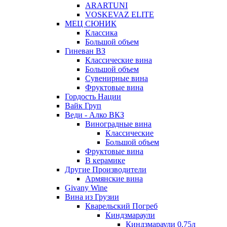
ARARTUNI
VOSKEVAZ ELITE
МЕЦ СЮНИК
Классика
Большой объем
Гиневан ВЗ
Классические вина
Большой объем
Сувенирные вина
Фруктовые вина
Гордость Нации
Вайк Груп
Веди - Алко ВКЗ
Виноградные вина
Классические
Большой объем
Фруктовые вина
В керамике
Другие Производители
Армянские вина
Givany Wine
Вина из Грузии
Кварельский Погреб
Киндзмараули
Киндзмараули 0,75л