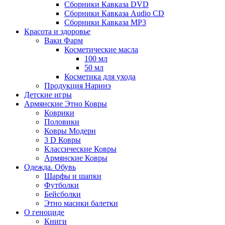
Сборники Кавказа DVD
Сборники Кавказа Audio CD
Сборники Кавказа MP3
Красота и здоровье
Ваки Фарм
Косметические масла
100 мл
50 мл
Косметика для ухода
Продукция Наринэ
Детские игры
Армянские Этно Ковры
Коврики
Половики
Ковры Модерн
3 D Ковры
Классические Ковры
Армянские Ковры
Одежда. Обувь
Шарфы и шапки
Футболки
Бейсболки
Этно масики балетки
О геноциде
Книги