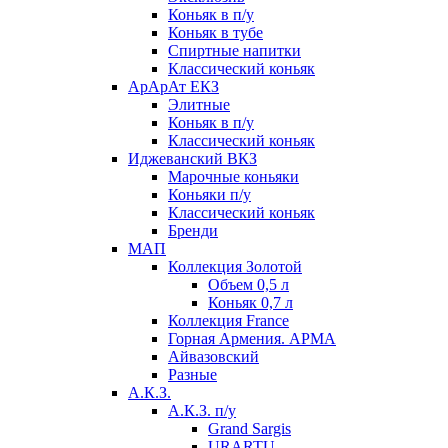
Коньяк в п/у
Коньяк в тубе
Спиртные напитки
Классический коньяк
АрАрАт ЕКЗ
Элитные
Коньяк в п/у
Классический коньяк
Иджеванский ВКЗ
Марочные коньяки
Коньяки п/у
Классический коньяк
Бренди
МАП
Коллекция Золотой
Объем 0,5 л
Коньяк 0,7 л
Коллекция France
Горная Армения. АРМА
Айвазовский
Разные
А.К.З.
А.К.З. п/у
Grand Sargis
URARTU