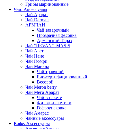
Грибы маринованные
Чай. Аксессуары
Чай Арарат
Чай Darman
АРМЧАЙ
Чай заварочный
Прозрачная фасовка
Армянский Тараз
Чай "IJEVAN". MASIS
Чай Агат
Чай Нане
Чай Гюмри
Чай Манана
Чай травяной
Био-сертифицированный
Весовой
Чай Meron berry
Чай Мега Арарат
Чай в пакете
Фильтр-пакетики
Гофроупаковка
Чай Амарас
Чайные аксессуары
Кофе. Аксессуары
Армянский кофе