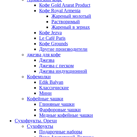
Кофе Gold Ararat Product
Кофе Royal Armenia
Жареный молотый
Растворимый
Жареный в зернах
Кофе Jezva
Le Café Paris
Кофе Grounds
Другие производители
джезва для кофе
Джезва
Джезва с песком
Джезва индукционной
Кофемолки
Edik Balyan
Классичиские
Мини
Кофейные чашки
Глиняные чашки
Фарфоровые чашки
Медные кофейные чашки
Сухофрукты. Орехи
Сухофрукты
Подарочные наборы