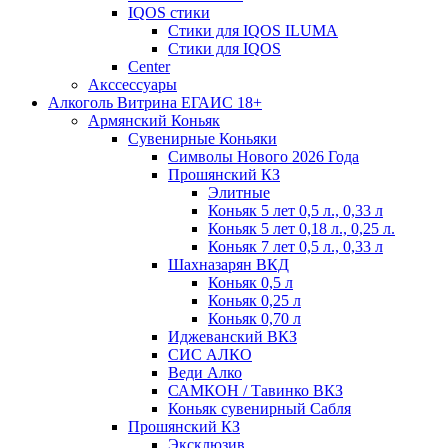
IQOS стики
Стики для IQOS ILUMA
Стики для IQOS
Сenter
Акссессуары
Алкоголь Витрина ЕГАИС 18+
Армянский Коньяк
Сувенирные Коньяки
Символы Нового 2026 Года
Прошянский КЗ
Элитные
Коньяк 5 лет 0,5 л., 0,33 л
Коньяк 5 лет 0,18 л., 0,25 л.
Коньяк 7 лет 0,5 л., 0,33 л
Шахназарян ВКД
Коньяк 0,5 л
Коньяк 0,25 л
Коньяк 0,70 л
Иджеванский ВКЗ
СИС АЛКО
Веди Алко
САМКОН / Тавинко ВКЗ
Коньяк сувенирный Сабля
Прошянский КЗ
Эксклюзив