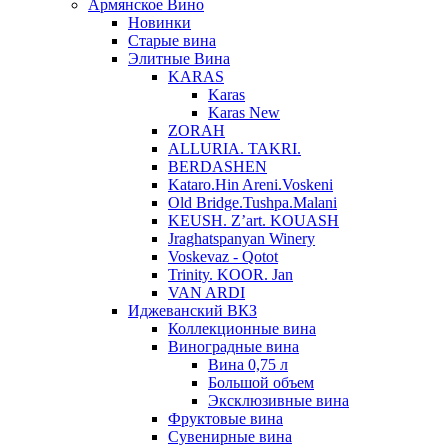
Армянское Вино
Новинки
Старые вина
Элитные Вина
KARAS
Karas
Karas New
ZORAH
ALLURIA. TAKRI.
BERDASHEN
Kataro.Hin Areni.Voskeni
Old Bridge.Tushpa.Malani
KEUSH. Z’art. KOUASH
Jraghatspanyan Winery
Voskevaz - Qotot
Trinity. KOOR. Jan
VAN ARDI
Иджеванский ВКЗ
Коллекционные вина
Виноградные вина
Вина 0,75 л
Большой объем
Эксклюзивные вина
Фруктовые вина
Cувенирные вина