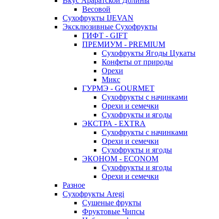
Вкус Араратской Долины
Весовой
Сухофрукты IJEVAN
Эксклюзивные Сухофрукты
ГИФТ - GIFT
ПРЕМИУМ - PREMIUM
Сухофрукты Ягоды Цукаты
Конфеты от природы
Орехи
Микс
ГУРМЭ - GOURMET
Сухофрукты с начинками
Орехи и семечки
Сухофрукты и ягоды
ЭКСТРА - EXTRA
Сухофрукты с начинками
Орехи и семечки
Сухофрукты и ягоды
ЭКОНОМ - ECONOM
Сухофрукты и ягоды
Орехи и семечки
Разное
Сухофрукты Aregi
Сушеные фрукты
Фруктовые Чипсы