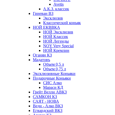
Avetis
А.К.З. классик
Гиневан ВЗ
Эксклюзив
Классический коньяк
НОЙ ЕКВВКА
НОЙ Эксклюзив
НОЙ Классик
НОЙ Легенды
NOY Very Speсial
НОЙ Кремлин
Оганян КЗ
Мадатовъ
Объем 0,5 л
Объем 0,75 л
Эксклюзивные Коньяки
Подарочные Коньяки
СИС Алко
Мараси КД
Грейт Велли АВКЗ
САМКОН КЗ
САЯТ - НОВА
Веди - Алко ВКЗ
Егвардский ВКЗ