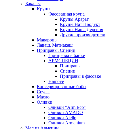
Бакалея
Крупы
Фасованная крупа
Крупы Арарат
Крупы Нат Продукт
Крупы Наша Деревня
Другие производители
Макароны
Лаваш. Матнакаш
Приправы. Специи
Приправы в банке
АРМСПЕЦИИ
Приправы
Специи
Приправы в фасовке
Hamove
Консервированные бобы
Соусы
Масло
Оливки
Оливки "Arm Eco"
Оливки AMADO
Оливки Aiello
Оливки Armenium
Мед из Армении