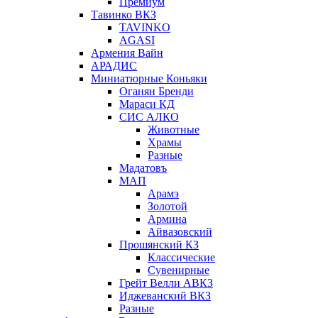
Премиум
Тавинко ВКЗ
TAVINKO
AGASI
Армения Вайн
АРАДИС
Миниатюрные Коньяки
Оганян Бренди
Мараси КД
СИС АЛКО
Животные
Храмы
Разные
Мадатовъ
МАП
Арамэ
Золотой
Армина
Айвазовский
Прошянский КЗ
Классические
Сувенирные
Грейт Велли АВКЗ
Иджеванский ВКЗ
Разные