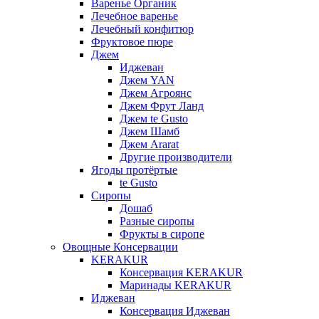
Варенье Органик
Лечебное варенье
Лечебный конфитюр
Фруктовое пюре
Джем
Иджеван
Джем YAN
Джем Агроянс
Джем Фрут Ланд
Джем te Gusto
Джем Шамб
Джем Ararat
Другие производители
Ягоды протёртые
te Gusto
Сиропы
Дошаб
Разные сиропы
Фрукты в сиропе
Овощные Консервации
KERAKUR
Консервация KERAKUR
Маринады KERAKUR
Иджеван
Консервация Иджеван