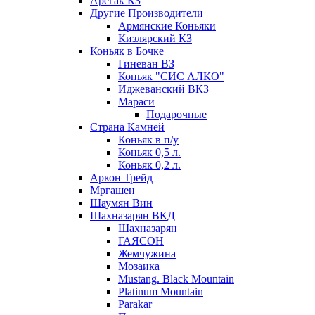
Арегак КЗ
Другие Производители
Армянские Коньяки
Кизлярский КЗ
Коньяк в Бочке
Гиневан ВЗ
Коньяк "СИС АЛКО"
Иджеванский ВКЗ
Мараси
Подарочные
Страна Камней
Коньяк в п/у
Коньяк 0,5 л.
Коньяк 0,2 л.
Аркон Трейд
Мргашен
Шаумян Вин
Шахназарян ВКД
Шахназарян
ГАЯСОН
Жемчужина
Мозаика
Mustang. Black Mountain
Platinum Mountain
Parakar