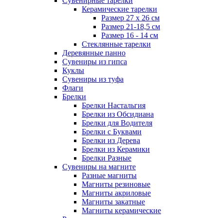
Сувенирные тарелки
Керамические тарелки
Размер 27 х 26 см
Размер 21-18,5 см
Размер 16 - 14 см
Стеклянные тарелки
Деревянные панно
Сувениры из гипса
Куклы
Сувениры из туфа
Флаги
Брелки
Брелки Настальгия
Брелки из Обсидиана
Брелки для Водителя
Брелки с Буквами
Брелки из Дерева
Брелки из Керамики
Брелки Разные
Сувениры на магните
Разные магниты
Магниты резиновые
Магниты акриловые
Магниты закатные
Магниты керамические