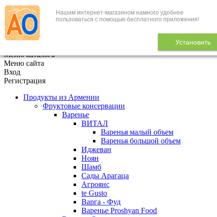
Нашим интернет-магазином намного удобнее
+7 (495) 646-888-1
пользоваться с помощью бесплатного приложения!
В корзине
0
товаров
Установить
x
Меню каталога
Меню сайта
Вход
Регистрация
Продукты из Армении
Фруктовые консервации
Варенье
ВИТАЛ
Варенья малый объем
Варенья большой объем
Иджеван
Ноян
Шамб
Сады Арагаца
Агроянс
te Gusto
Варга - Фуд
Варенье Proshyan Food