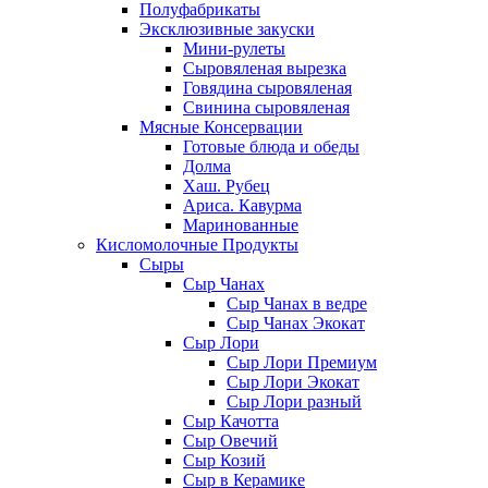
Полуфабрикаты
Эксклюзивные закуски
Мини-рулеты
Сыровяленая вырезка
Говядина сыровяленая
Свинина сыровяленая
Мясные Консервации
Готовые блюда и обеды
Долма
Хаш. Рубец
Ариса. Кавурма
Маринованные
Кисломолочные Продукты
Сыры
Сыр Чанах
Сыр Чанах в ведре
Сыр Чанах Экокат
Сыр Лори
Сыр Лори Премиум
Сыр Лори Экокат
Сыр Лори разный
Сыр Качотта
Сыр Овечий
Сыр Козий
Сыр в Керамике