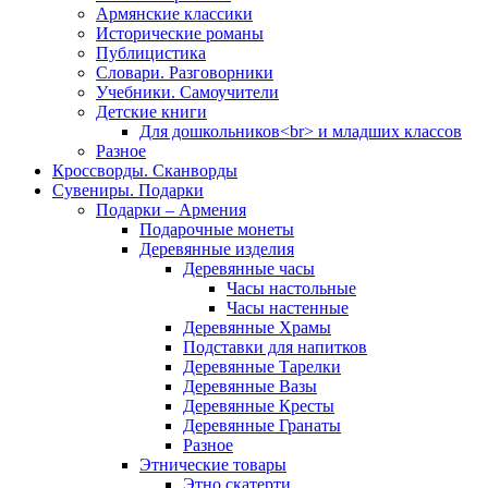
Армянские классики
Исторические романы
Публицистика
Словари. Разговорники
Учебники. Самоучители
Детские книги
Для дошкольников<br> и младших классов
Разное
Кроссворды. Сканворды
Сувениры. Подарки
Подарки – Армения
Подарочные монеты
Деревянные изделия
Деревянные часы
Часы настольные
Часы настенные
Деревянные Храмы
Подставки для напитков
Деревянные Тарелки
Деревянные Вазы
Деревянные Кресты
Деревянные Гранаты
Разное
Этнические товары
Этно скатерти