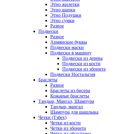
Этно жилетки
Этно шапки
Этно Подушки
Этно сумки
Разное
Подвески
Разное
Армянские буквы
Подвески маски
Подвески в машину
Подвески из дерева
Подвески из кости
Подвески из эбонита
Подвески Ностальгия
Браслеты
Разное
Браслеты из бисера
Кожаные браслеты
Тандыр, Мангал, Шампура
Тандыр, мангал
Шампура для шашлыка
Четки (Тзбех)
Четки из кости
Четки из эбонита
Четки из обсидиана