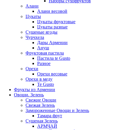
Наборы сухофруктов
Алани
Алани весовой
Цукаты
Цукаты фруктовые
Цукаты разные
Сушеные ягоды
Чурчхела
Дары Армении
Ануш
Фруктовая пастила
Пастила te Gusto
Разное
Орехи
Орехи весовые
Орехи в меду
Te Gusto
Фрукты из Армении
Овощи. Зелень
Свежие Овощи
Свежая Зелень
Замороженные Овощи и Зелень
Тамара фрут
Сушеная Зелень
АРМЧАЙ