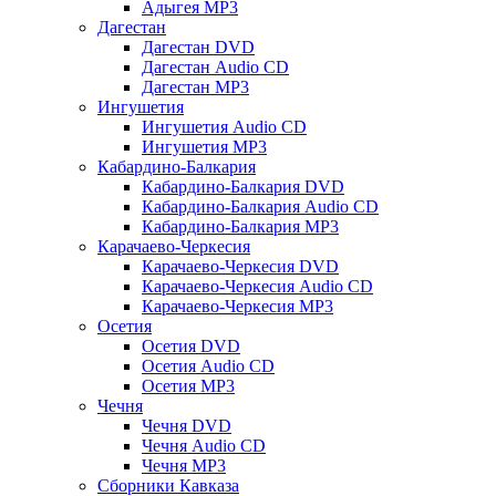
Адыгея MP3
Дагестан
Дагестан DVD
Дагестан Audio CD
Дагестан MP3
Ингушетия
Ингушетия Audio CD
Ингушетия MP3
Кабардино-Балкария
Кабардино-Балкария DVD
Кабардино-Балкария Audio CD
Кабардино-Балкария MP3
Карачаево-Черкесия
Карачаево-Черкесия DVD
Карачаево-Черкесия Audio CD
Карачаево-Черкесия MP3
Осетия
Осетия DVD
Осетия Audio CD
Осетия MP3
Чечня
Чечня DVD
Чечня Audio CD
Чечня MP3
Сборники Кавказа