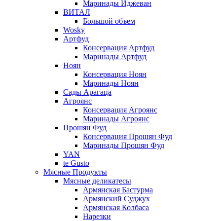
Маринады Иджеван
ВИТАЛ
Большой объем
Wosky
Артфуд
Консервация Артфуд
Маринады Артфуд
Ноян
Консервация Ноян
Маринады Ноян
Сады Арагаца
Агроянс
Консервация Агроянс
Маринады Агроянс
Прошян Фуд
Консервация Прошян Фуд
Маринады Прошян Фуд
YAN
te Gusto
Мясные Продукты
Мясные деликатесы
Армянская Бастурма
Армянский Суджух
Армянская Колбаса
Нарезки