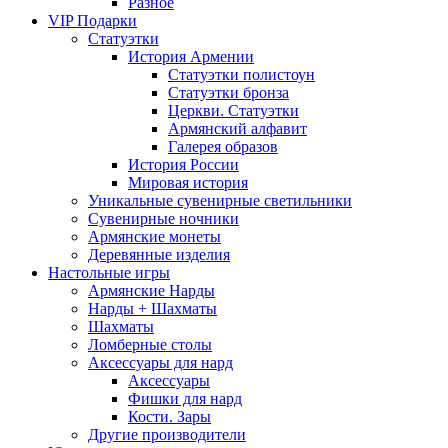
Разное
VIP Подарки
Статуэтки
История Армении
Статуэтки полистоун
Статуэтки бронза
Церкви. Статуэтки
Армянский алфавит
Галерея образов
История России
Мировая история
Уникальные сувенирные светильники
Сувенирные ночники
Армянские монеты
Деревянные изделия
Настольные игры
Армянские Нарды
Нарды + Шахматы
Шахматы
Ломберные столы
Аксессуары для нард
Аксессуары
Фишки для нард
Кости. Зары
Другие производители