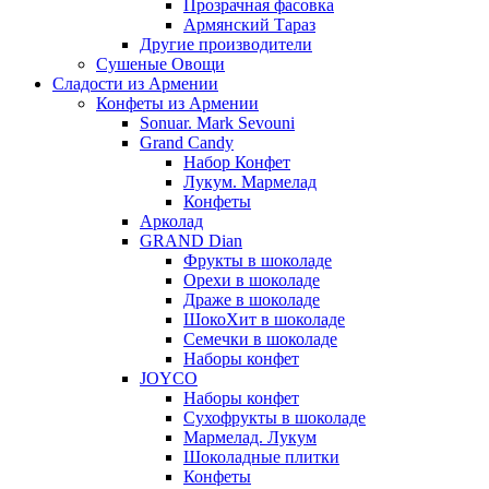
Прозрачная фасовка
Армянский Тараз
Другие производители
Сушеные Овощи
Сладости из Армении
Конфеты из Армении
Sonuar. Mark Sevouni
Grand Candy
Набор Конфет
Лукум. Мармелад
Конфеты
Арколад
GRAND Dian
Фрукты в шоколаде
Орехи в шоколаде
Драже в шоколаде
ШокоХит в шоколаде
Семечки в шоколаде
Наборы конфет
JOYCO
Наборы конфет
Сухофрукты в шоколаде
Мармелад. Лукум
Шоколадные плитки
Конфеты