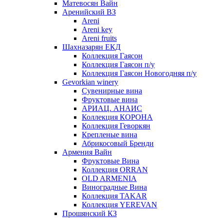
Матевосян Вайн
Аренийский ВЗ
Areni
Areni key
Areni fruits
Шахназарян ЕКД
Коллекция Гаясон
Коллекция Гаясон п/у
Коллекция Гаясон Новогодняя п/у
Gevorkian winery
Сувенирные вина
Фруктовые вина
АРИАЦ. АНАИС
Коллекция КОРОНА
Коллекция Геворкян
Крепленые вина
Абрикосовый Бренди
Армения Вайн
Фруктовые Вина
Коллекция ORRAN
OLD ARMENIA
Виноградные Вина
Коллекция TAKAR
Коллекция YEREVAN
Прошянский КЗ