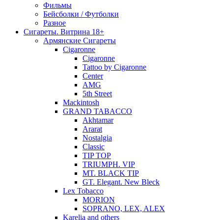
Фильмы
Бейсболки / Футболки
Разное
Сигареты. Витрина 18+
Армянские Сигареты
Cigaronne
Cigaronne
Tattoo by Cigaronne
Center
AMG
5th Street
Mackintosh
GRAND TABACCO
Akhtamar
Ararat
Nostalgia
Classic
TIP TOP
TRIUMPH. VIP
MT. BLACK TIP
GT. Elegant. New Bleck
Lex Tobacco
MORION
SOPRANO, LEX, ALEX
Karelia and others