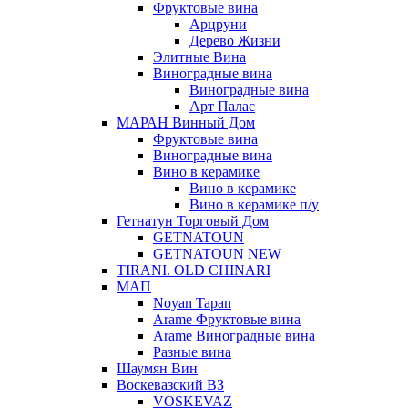
Фруктовые вина
Арцруни
Дерево Жизни
Элитные Вина
Виноградные вина
Виноградные вина
Арт Палас
МАРАН Винный Дом
Фруктовые вина
Виноградные вина
Вино в керамике
Вино в керамике
Вино в керамике п/у
Гетнатун Торговый Дом
GETNATOUN
GETNATOUN NEW
TIRANI. OLD CHINARI
МАП
Noyan Tapan
Arame Фруктовые вина
Arame Виноградные вина
Разные вина
Шаумян Вин
Воскевазский ВЗ
VOSKEVAZ