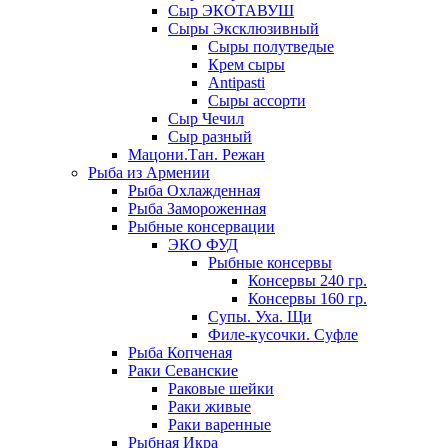
Сыр ЭКОТАВУШ
Сыры Эксклюзивный
Сыры полутведые
Крем сыры
Antipasti
Сыры ассорти
Сыр Чечил
Сыр разный
Мацони.Тан. Режан
Рыба из Армении
Рыба Охлажденная
Рыба Замороженная
Рыбные консервации
ЭКО ФУД
Рыбные консервы
Консервы 240 гр.
Консервы 160 гр.
Супы. Уха. Щи
Филе-кусочки. Суфле
Рыба Копченая
Раки Севанские
Раковые шейки
Раки живые
Раки варенные
Рыбная Икра