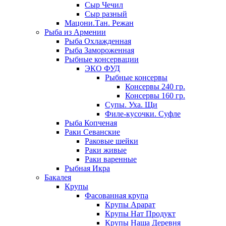
Сыр Чечил
Сыр разный
Мацони.Тан. Режан
Рыба из Армении
Рыба Охлажденная
Рыба Замороженная
Рыбные консервации
ЭКО ФУД
Рыбные консервы
Консервы 240 гр.
Консервы 160 гр.
Супы. Уха. Щи
Филе-кусочки. Суфле
Рыба Копченая
Раки Севанские
Раковые шейки
Раки живые
Раки варенные
Рыбная Икра
Бакалея
Крупы
Фасованная крупа
Крупы Арарат
Крупы Нат Продукт
Крупы Наша Деревня