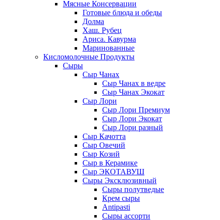
Мясные Консервации
Готовые блюда и обеды
Долма
Хаш. Рубец
Ариса. Кавурма
Маринованные
Кисломолочные Продукты
Сыры
Сыр Чанах
Сыр Чанах в ведре
Сыр Чанах Экокат
Сыр Лори
Сыр Лори Премиум
Сыр Лори Экокат
Сыр Лори разный
Сыр Качотта
Сыр Овечий
Сыр Козий
Сыр в Керамике
Сыр ЭКОТАВУШ
Сыры Эксклюзивный
Сыры полутведые
Крем сыры
Antipasti
Сыры ассорти