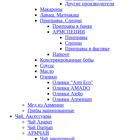
Другие производители
Макароны
Лаваш. Матнакаш
Приправы. Специи
Приправы в банке
АРМСПЕЦИИ
Приправы
Специи
Приправы в фасовке
Hamove
Консервированные бобы
Соусы
Масло
Оливки
Оливки "Arm Eco"
Оливки AMADO
Оливки Aiello
Оливки Armenium
Мед из Армении
Грибы маринованные
Чай. Аксессуары
Чай Арарат
Чай Darman
АРМЧАЙ
Чай заварочный