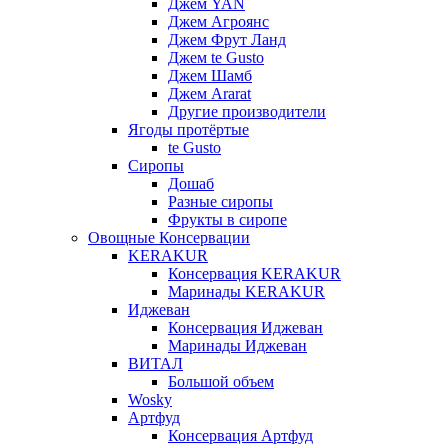
Джем YAN
Джем Агроянс
Джем Фрут Ланд
Джем te Gusto
Джем Шамб
Джем Ararat
Другие производители
Ягоды протёртые
te Gusto
Сиропы
Дошаб
Разные сиропы
Фрукты в сиропе
Овощные Консервации
KERAKUR
Консервация KERAKUR
Маринады KERAKUR
Иджеван
Консервация Иджеван
Маринады Иджеван
ВИТАЛ
Большой объем
Wosky
Артфуд
Консервация Артфуд