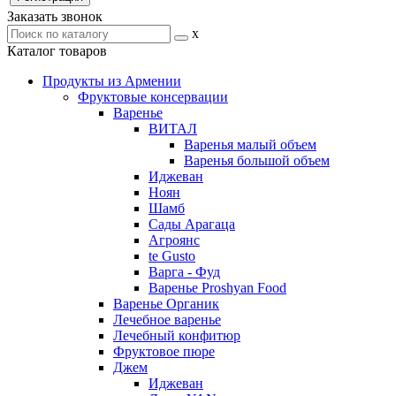
Заказать звонок
x
Каталог товаров
Продукты из Армении
Фруктовые консервации
Варенье
ВИТАЛ
Варенья малый объем
Варенья большой объем
Иджеван
Ноян
Шамб
Сады Арагаца
Агроянс
te Gusto
Варга - Фуд
Варенье Proshyan Food
Варенье Органик
Лечебное варенье
Лечебный конфитюр
Фруктовое пюре
Джем
Иджеван