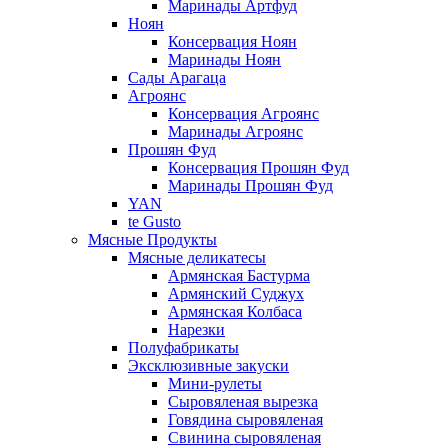
Маринады Артфуд
Ноян
Консервация Ноян
Маринады Ноян
Сады Арагаца
Агроянс
Консервация Агроянс
Маринады Агроянс
Прошян Фуд
Консервация Прошян Фуд
Маринады Прошян Фуд
YAN
te Gusto
Мясные Продукты
Мясные деликатесы
Армянская Бастурма
Армянский Суджух
Армянская Колбаса
Нарезки
Полуфабрикаты
Эксклюзивные закуски
Мини-рулеты
Сыровяленая вырезка
Говядина сыровяленая
Свинина сыровяленая