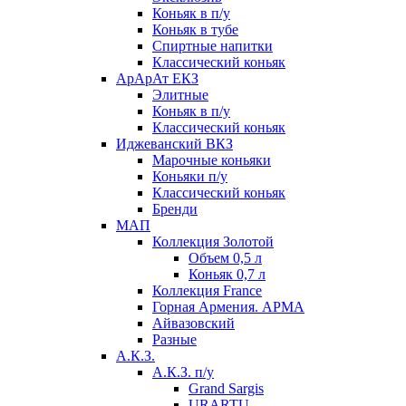
Коньяк в п/у
Коньяк в тубе
Спиртные напитки
Классический коньяк
АрАрАт ЕКЗ
Элитные
Коньяк в п/у
Классический коньяк
Иджеванский ВКЗ
Марочные коньяки
Коньяки п/у
Классический коньяк
Бренди
МАП
Коллекция Золотой
Объем 0,5 л
Коньяк 0,7 л
Коллекция France
Горная Армения. АРМА
Айвазовский
Разные
А.К.З.
А.К.З. п/у
Grand Sargis
URARTU