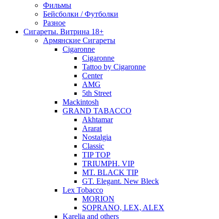
Фильмы
Бейсболки / Футболки
Разное
Сигареты. Витрина 18+
Армянские Сигареты
Cigaronne
Cigaronne
Tattoo by Cigaronne
Center
AMG
5th Street
Mackintosh
GRAND TABACCO
Akhtamar
Ararat
Nostalgia
Classic
TIP TOP
TRIUMPH. VIP
MT. BLACK TIP
GT. Elegant. New Bleck
Lex Tobacco
MORION
SOPRANO, LEX, ALEX
Karelia and others