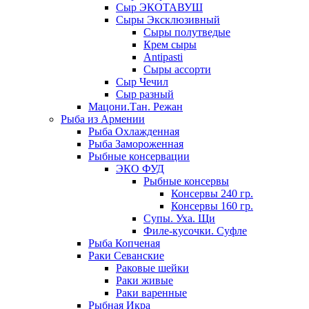
Сыр ЭКОТАВУШ
Сыры Эксклюзивный
Сыры полутведые
Крем сыры
Antipasti
Сыры ассорти
Сыр Чечил
Сыр разный
Мацони.Тан. Режан
Рыба из Армении
Рыба Охлажденная
Рыба Замороженная
Рыбные консервации
ЭКО ФУД
Рыбные консервы
Консервы 240 гр.
Консервы 160 гр.
Супы. Уха. Щи
Филе-кусочки. Суфле
Рыба Копченая
Раки Севанские
Раковые шейки
Раки живые
Раки варенные
Рыбная Икра