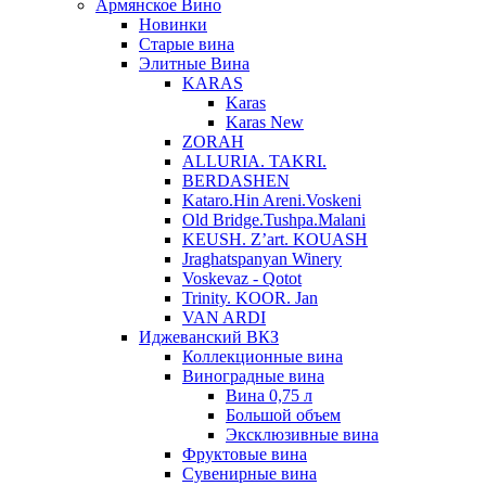
Армянское Вино
Новинки
Старые вина
Элитные Вина
KARAS
Karas
Karas New
ZORAH
ALLURIA. TAKRI.
BERDASHEN
Kataro.Hin Areni.Voskeni
Old Bridge.Tushpa.Malani
KEUSH. Z’art. KOUASH
Jraghatspanyan Winery
Voskevaz - Qotot
Trinity. KOOR. Jan
VAN ARDI
Иджеванский ВКЗ
Коллекционные вина
Виноградные вина
Вина 0,75 л
Большой объем
Эксклюзивные вина
Фруктовые вина
Cувенирные вина