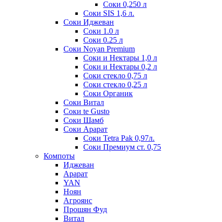
Соки 0,250 л
Соки SIS 1,6 л.
Соки Иджеван
Соки 1.0 л
Соки 0.25 л
Соки Noyan Premium
Соки и Нектары 1,0 л
Соки и Нектары 0,2 л
Соки стекло 0,75 л
Соки стекло 0,25 л
Соки Органик
Соки Витал
Соки te Gusto
Соки Шамб
Соки Арарат
Соки Tetra Pak 0,97л.
Соки Премиум ст. 0,75
Компоты
Иджеван
Арарат
YAN
Ноян
Агроянс
Прошян Фуд
Витал