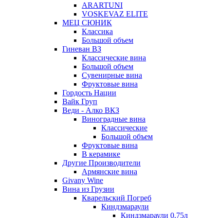
ARARTUNI
VOSKEVAZ ELITE
МЕЦ СЮНИК
Классика
Большой объем
Гиневан ВЗ
Классические вина
Большой объем
Сувенирные вина
Фруктовые вина
Гордость Нации
Вайк Груп
Веди - Алко ВКЗ
Виноградные вина
Классические
Большой объем
Фруктовые вина
В керамике
Другие Производители
Армянские вина
Givany Wine
Вина из Грузии
Кварельский Погреб
Киндзмараули
Киндзмараули 0,75л