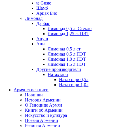
te Gusto
Шамб
Арцах Био
Лимонад
Дарбас
Лимонад 0,5 л. Стекло
Лимонад 1,25 л. ПЭТ
Ануш
Ани
Лимонад 0,5 л ст
Лимонад 0,5 л ПЭТ
Лимонад 1,0 л ПЭТ
Лимонад 1,5 л ПЭТ
Другие производители
Натахтари
Натахтари 0,5л
Натахтари 1,0л
Армянские книги
Новинки
История Армении
О Геноциде Армян
Книги об Армении
Иcкусство и культура
Поэзия Армении
Религия Армении