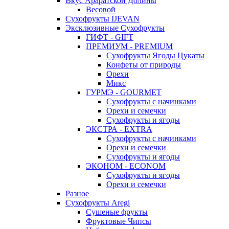
Вкус Араратской Долины
Весовой
Сухофрукты IJEVAN
Эксклюзивные Сухофрукты
ГИФТ - GIFT
ПРЕМИУМ - PREMIUM
Сухофрукты Ягоды Цукаты
Конфеты от природы
Орехи
Микс
ГУРМЭ - GOURMET
Сухофрукты с начинками
Орехи и семечки
Сухофрукты и ягоды
ЭКСТРА - EXTRA
Сухофрукты с начинками
Орехи и семечки
Сухофрукты и ягоды
ЭКОНОМ - ECONOM
Сухофрукты и ягоды
Орехи и семечки
Разное
Сухофрукты Aregi
Сушеные фрукты
Фруктовые Чипсы