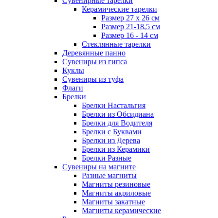
Сувенирные тарелки
Керамические тарелки
Размер 27 х 26 см
Размер 21-18,5 см
Размер 16 - 14 см
Стеклянные тарелки
Деревянные панно
Сувениры из гипса
Куклы
Сувениры из туфа
Флаги
Брелки
Брелки Настальгия
Брелки из Обсидиана
Брелки для Водителя
Брелки с Буквами
Брелки из Дерева
Брелки из Керамики
Брелки Разные
Сувениры на магните
Разные магниты
Магниты резиновые
Магниты акриловые
Магниты закатные
Магниты керамические