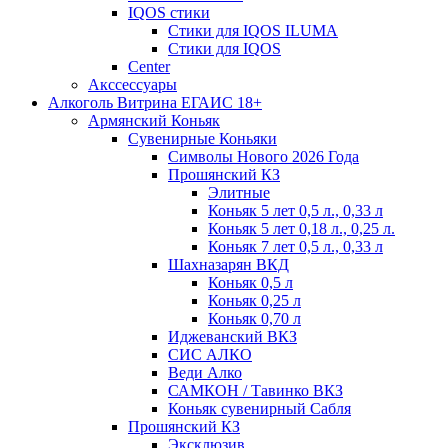
IQOS стики
Стики для IQOS ILUMA
Стики для IQOS
Сenter
Акссессуары
Алкоголь Витрина ЕГАИС 18+
Армянский Коньяк
Сувенирные Коньяки
Символы Нового 2026 Года
Прошянский КЗ
Элитные
Коньяк 5 лет 0,5 л., 0,33 л
Коньяк 5 лет 0,18 л., 0,25 л.
Коньяк 7 лет 0,5 л., 0,33 л
Шахназарян ВКД
Коньяк 0,5 л
Коньяк 0,25 л
Коньяк 0,70 л
Иджеванский ВКЗ
СИС АЛКО
Веди Алко
САМКОН / Тавинко ВКЗ
Коньяк сувенирный Сабля
Прошянский КЗ
Эксклюзив