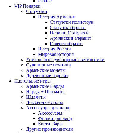
Разное
VIP Подарки
Статуэтки
История Армении
Статуэтки полистоун
Статуэтки бронза
Церкви. Статуэтки
Армянский алфавит
Галерея образов
История России
Мировая история
Уникальные сувенирные светильники
Сувенирные ночники
Армянские монеты
Деревянные изделия
Настольные игры
Армянские Нарды
Нарды + Шахматы
Шахматы
Ломберные столы
Аксессуары для нард
Аксессуары
Фишки для нард
Кости. Зары
Другие производители