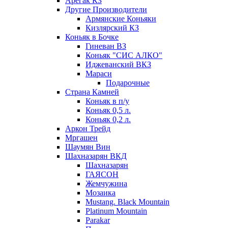
Арегак КЗ
Другие Производители
Армянские Коньяки
Кизлярский КЗ
Коньяк в Бочке
Гиневан ВЗ
Коньяк "СИС АЛКО"
Иджеванский ВКЗ
Мараси
Подарочные
Страна Камней
Коньяк в п/у
Коньяк 0,5 л.
Коньяк 0,2 л.
Аркон Трейд
Мргашен
Шаумян Вин
Шахназарян ВКД
Шахназарян
ГАЯСОН
Жемчужина
Мозаика
Mustang. Black Mountain
Platinum Mountain
Parakar