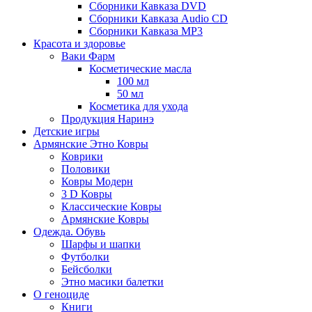
Сборники Кавказа DVD
Сборники Кавказа Audio CD
Сборники Кавказа MP3
Красота и здоровье
Ваки Фарм
Косметические масла
100 мл
50 мл
Косметика для ухода
Продукция Наринэ
Детские игры
Армянские Этно Ковры
Коврики
Половики
Ковры Модерн
3 D Ковры
Классические Ковры
Армянские Ковры
Одежда. Обувь
Шарфы и шапки
Футболки
Бейсболки
Этно масики балетки
О геноциде
Книги