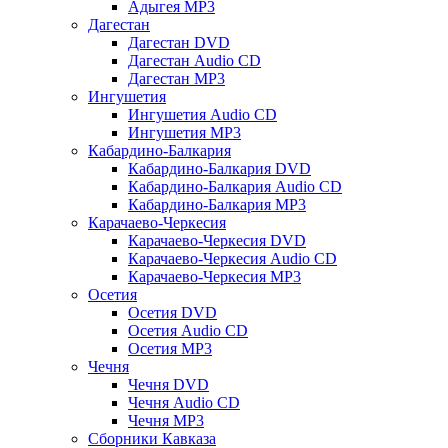
Адыгея MP3
Дагестан
Дагестан DVD
Дагестан Audio CD
Дагестан MP3
Ингушетия
Ингушетия Audio CD
Ингушетия MP3
Кабардино-Балкария
Кабардино-Балкария DVD
Кабардино-Балкария Audio CD
Кабардино-Балкария MP3
Карачаево-Черкесия
Карачаево-Черкесия DVD
Карачаево-Черкесия Audio CD
Карачаево-Черкесия MP3
Осетия
Осетия DVD
Осетия Audio CD
Осетия MP3
Чечня
Чечня DVD
Чечня Audio CD
Чечня MP3
Сборники Кавказа