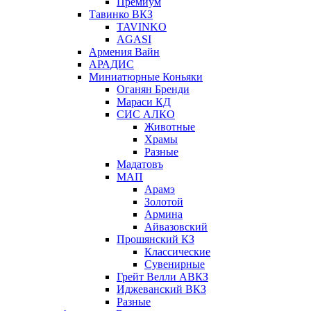
Премиум
Тавинко ВКЗ
TAVINKO
AGASI
Армения Вайн
АРАДИС
Миниатюрные Коньяки
Оганян Бренди
Мараси КД
СИС АЛКО
Животные
Храмы
Разные
Мадатовъ
МАП
Арамэ
Золотой
Армина
Айвазовский
Прошянский КЗ
Классические
Сувенирные
Грейт Велли АВКЗ
Иджеванский ВКЗ
Разные