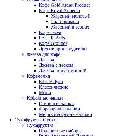
Кофе Gold Ararat Product
Кофе Royal Armenia
Жареный молотый
Растворимый
Жареный в зернах
Кофе Jezva
Le Café Paris
Кофе Grounds
Другие производители
джезва для кофе
Джезва
Джезва с песком
Джезва индукционной
Кофемолки
Edik Balyan
Классичиские
Мини
Кофейные чашки
Глиняные чашки
Фарфоровые чашки
Медные кофейные чашки
Сухофрукты. Орехи
Сухофрукты
Подарочные наборы