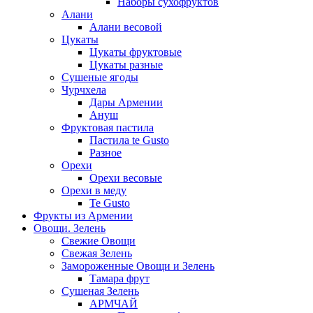
Наборы сухофруктов
Алани
Алани весовой
Цукаты
Цукаты фруктовые
Цукаты разные
Сушеные ягоды
Чурчхела
Дары Армении
Ануш
Фруктовая пастила
Пастила te Gusto
Разное
Орехи
Орехи весовые
Орехи в меду
Te Gusto
Фрукты из Армении
Овощи. Зелень
Свежие Овощи
Свежая Зелень
Замороженные Овощи и Зелень
Тамара фрут
Сушеная Зелень
АРМЧАЙ