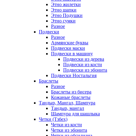
Этно жилетки
Этно шапки
Этно Подушки
Этно сумки
Разное
Подвески
Разное
Армянские буквы
Подвески маски
Подвески в машину
Подвески из дерева
Подвески из кости
Подвески из эбонита
Подвески Ностальгия
Браслеты
Разное
Браслеты из бисера
Кожаные браслеты
Тандыр, Мангал, Шампура
Тандыр, мангал
Шампура для шашлыка
Четки (Тзбех)
Четки из кости
Четки из эбонита
Четки из обсидиана