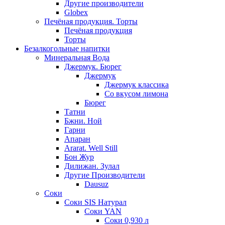
Другие производители
Globex
Печёная продукция. Торты
Печёная продукция
Торты
Безалкогольные напитки
Минеральная Вода
Джермук. Бюрег
Джермук
Джермук классика
Со вкусом лимона
Бюрег
Татни
Бжни. Ной
Гарни
Апаран
Ararat. Well Still
Бон Жур
Дилижан. Зулал
Другие Производители
Dausuz
Соки
Соки SIS Натурал
Соки YAN
Соки 0,930 л