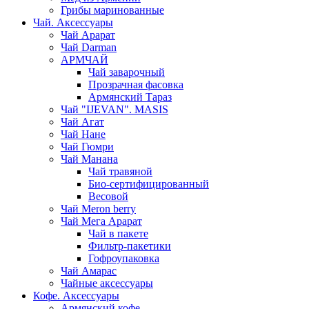
Грибы маринованные
Чай. Аксессуары
Чай Арарат
Чай Darman
АРМЧАЙ
Чай заварочный
Прозрачная фасовка
Армянский Тараз
Чай "IJEVAN". MASIS
Чай Агат
Чай Нане
Чай Гюмри
Чай Манана
Чай травяной
Био-сертифицированный
Весовой
Чай Meron berry
Чай Мега Арарат
Чай в пакете
Фильтр-пакетики
Гофроупаковка
Чай Амарас
Чайные аксессуары
Кофе. Аксессуары
Армянский кофе