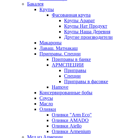
Бакалея
Крупы
Фасованная крупа
Крупы Арарат
Крупы Нат Продукт
Крупы Наша Деревня
Другие производители
Макароны
Лаваш. Матнакаш
Приправы. Специи
Приправы в банке
АРМСПЕЦИИ
Приправы
Специи
Приправы в фасовке
Hamove
Консервированные бобы
Соусы
Масло
Оливки
Оливки "Arm Eco"
Оливки AMADO
Оливки Aiello
Оливки Armenium
Мед из Армении