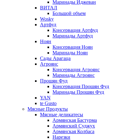
Маринады Иджеван
ВИТАЛ
Большой объем
Wosky
Артфуд
Консервация Артфуд
Маринады Артфуд
Ноян
Консервация Ноян
Маринады Ноян
Сады Арагаца
Агроянс
Консервация Агроянс
Маринады Агроянс
Прошян Фуд
Консервация Прошян Фуд
Маринады Прошян Фуд
YAN
te Gusto
Мясные Продукты
Мясные деликатесы
Армянская Бастурма
Армянский Суджух
Армянская Колбаса
Нарезки