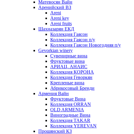
Матевосян Вайн
Аренийский ВЗ
Areni
Areni key
Areni fruits
Шахназарян ЕКД
Коллекция Гаясон
Коллекция Гаясон п/у
Коллекция Гаясон Новогодняя п/у
Gevorkian winery
Сувенирные вина
Фруктовые вина
АРИАЦ. АНАИС
Коллекция КОРОНА
Коллекция Геворкян
Крепленые вина
Абрикосовый Бренди
Армения Вайн
Фруктовые Вина
Коллекция ORRAN
OLD ARMENIA
Виноградные Вина
Коллекция TAKAR
Коллекция YEREVAN
Прошянский КЗ