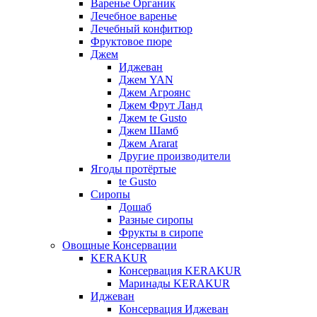
Варенье Органик
Лечебное варенье
Лечебный конфитюр
Фруктовое пюре
Джем
Иджеван
Джем YAN
Джем Агроянс
Джем Фрут Ланд
Джем te Gusto
Джем Шамб
Джем Ararat
Другие производители
Ягоды протёртые
te Gusto
Сиропы
Дошаб
Разные сиропы
Фрукты в сиропе
Овощные Консервации
KERAKUR
Консервация KERAKUR
Маринады KERAKUR
Иджеван
Консервация Иджеван