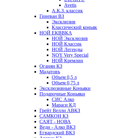
Avetis
А.К.З. классик
Гиневан ВЗ
Эксклюзив
Классический коньяк
НОЙ ЕКВВКА
НОЙ Эксклюзив
НОЙ Классик
НОЙ Легенды
NOY Very Speсial
НОЙ Кремлин
Оганян КЗ
Мадатовъ
Объем 0,5 л
Объем 0,75 л
Эксклюзивные Коньяки
Подарочные Коньяки
СИС Алко
Мараси КД
Грейт Велли АВКЗ
САМКОН КЗ
САЯТ - НОВА
Веди - Алко ВКЗ
Егвардский ВКЗ