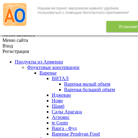
Нашим интернет-магазином намного удобнее
+7 (495) 646-888-1
пользоваться с помощью бесплатного приложения!
В корзине
0
товаров
Установи
x
Меню каталога
Меню сайта
Вход
Регистрация
Продукты из Армении
Фруктовые консервации
Варенье
ВИТАЛ
Варенья малый объем
Варенья большой объем
Иджеван
Ноян
Шамб
Сады Арагаца
Агроянс
te Gusto
Варга - Фуд
Варенье Proshyan Food