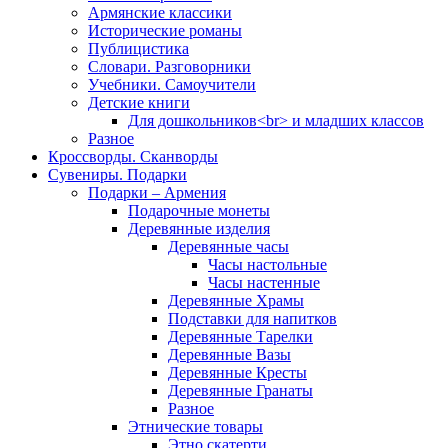
Армянские классики
Исторические романы
Публицистика
Словари. Разговорники
Учебники. Самоучители
Детские книги
Для дошкольников<br> и младших классов
Разное
Кроссворды. Сканворды
Сувениры. Подарки
Подарки – Армения
Подарочные монеты
Деревянные изделия
Деревянные часы
Часы настольные
Часы настенные
Деревянные Храмы
Подставки для напитков
Деревянные Тарелки
Деревянные Вазы
Деревянные Кресты
Деревянные Гранаты
Разное
Этнические товары
Этно скатерти