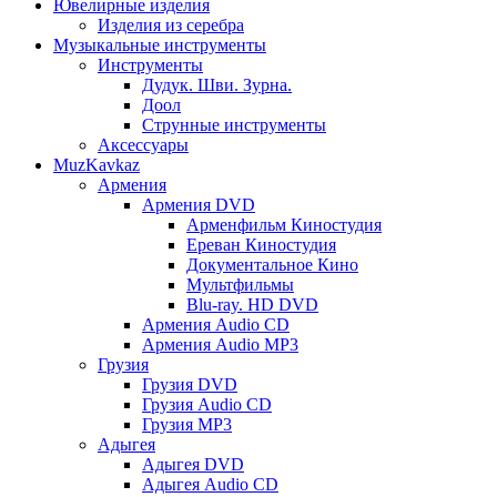
Ювелирные изделия
Изделия из серебра
Музыкальные инструменты
Инструменты
Дудук. Шви. Зурна.
Доол
Струнные инструменты
Аксессуары
MuzKavkaz
Армения
Армения DVD
Арменфильм Киностудия
Ереван Киностудия
Документальное Кино
Мультфильмы
Blu-ray. HD DVD
Армения Audio CD
Армения Audio MP3
Грузия
Грузия DVD
Грузия Audio CD
Грузия MP3
Адыгея
Адыгея DVD
Адыгея Audio CD