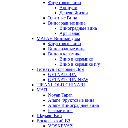
Фруктовые вина
Арцруни
Дерево Жизни
Элитные Вина
Виноградные вина
Виноградные вина
Арт Палас
МАРАН Винный Дом
Фруктовые вина
Виноградные вина
Вино в керамике
Вино в керамике
Вино в керамике п/у
Гетнатун Торговый Дом
GETNATOUN
GETNATOUN NEW
TIRANI. OLD CHINARI
МАП
Noyan Tapan
Arame Фруктовые вина
Arame Виноградные вина
Разные вина
Шаумян Вин
Воскевазский ВЗ
VOSKEVAZ