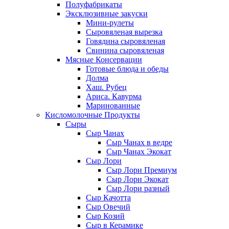
Полуфабрикаты
Эксклюзивные закуски
Мини-рулеты
Сыровяленая вырезка
Говядина сыровяленая
Свинина сыровяленая
Мясные Консервации
Готовые блюда и обеды
Долма
Хаш. Рубец
Ариса. Кавурма
Маринованные
Кисломолочные Продукты
Сыры
Сыр Чанах
Сыр Чанах в ведре
Сыр Чанах Экокат
Сыр Лори
Сыр Лори Премиум
Сыр Лори Экокат
Сыр Лори разный
Сыр Качотта
Сыр Овечий
Сыр Козий
Сыр в Керамике