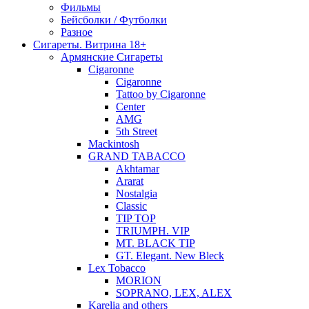
Фильмы
Бейсболки / Футболки
Разное
Сигареты. Витрина 18+
Армянские Сигареты
Cigaronne
Cigaronne
Tattoo by Cigaronne
Center
AMG
5th Street
Mackintosh
GRAND TABACCO
Akhtamar
Ararat
Nostalgia
Classic
TIP TOP
TRIUMPH. VIP
MT. BLACK TIP
GT. Elegant. New Bleck
Lex Tobacco
MORION
SOPRANO, LEX, ALEX
Karelia and others