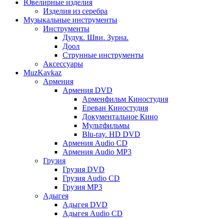
Ювелирные изделия
Изделия из серебра
Музыкальные инструменты
Инструменты
Дудук. Шви. Зурна.
Доол
Струнные инструменты
Аксессуары
MuzKavkaz
Армения
Армения DVD
Арменфильм Киностудия
Ереван Киностудия
Документальное Кино
Мультфильмы
Blu-ray. HD DVD
Армения Audio CD
Армения Audio MP3
Грузия
Грузия DVD
Грузия Audio CD
Грузия MP3
Адыгея
Адыгея DVD
Адыгея Audio CD