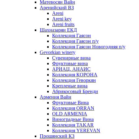
Матевосян Вайн
Аренийский ВЗ
Areni
Areni key
Areni fruits
Шахназарян ЕКД
Коллекция Гаясон
Коллекция Гаясон п/у
Коллекция Гаясон Новогодняя п/у
Gevorkian winery
Сувенирные вина
Фруктовые вина
АРИАЦ. АНАИС
Коллекция КОРОНА
Коллекция Геворкян
Крепленые вина
Абрикосовый Бренди
Армения Вайн
Фруктовые Вина
Коллекция ORRAN
OLD ARMENIA
Виноградные Вина
Коллекция TAKAR
Коллекция YEREVAN
Прошянский КЗ