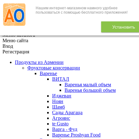
Нашим интернет-магазином намного удобнее
+7 (495) 646-888-1
пользоваться с помощью бесплатного приложения!
В корзине
0
товаров
Установить
x
Меню каталога
Меню сайта
Вход
Регистрация
Продукты из Армении
Фруктовые консервации
Варенье
ВИТАЛ
Варенья малый объем
Варенья большой объем
Иджеван
Ноян
Шамб
Сады Арагаца
Агроянс
te Gusto
Варга - Фуд
Варенье Proshyan Food