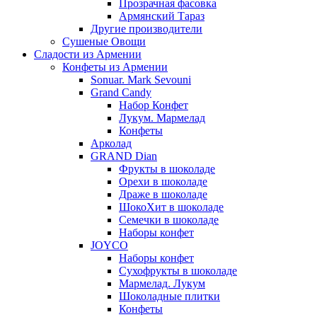
Прозрачная фасовка
Армянский Тараз
Другие производители
Сушеные Овощи
Сладости из Армении
Конфеты из Армении
Sonuar. Mark Sevouni
Grand Candy
Набор Конфет
Лукум. Мармелад
Конфеты
Арколад
GRAND Dian
Фрукты в шоколаде
Орехи в шоколаде
Драже в шоколаде
ШокоХит в шоколаде
Семечки в шоколаде
Наборы конфет
JOYCO
Наборы конфет
Сухофрукты в шоколаде
Мармелад. Лукум
Шоколадные плитки
Конфеты