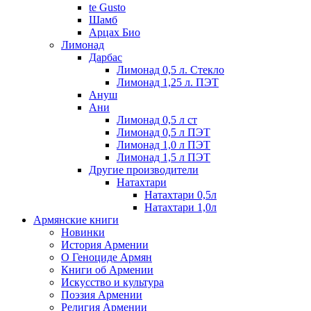
te Gusto
Шамб
Арцах Био
Лимонад
Дарбас
Лимонад 0,5 л. Стекло
Лимонад 1,25 л. ПЭТ
Ануш
Ани
Лимонад 0,5 л ст
Лимонад 0,5 л ПЭТ
Лимонад 1,0 л ПЭТ
Лимонад 1,5 л ПЭТ
Другие производители
Натахтари
Натахтари 0,5л
Натахтари 1,0л
Армянские книги
Новинки
История Армении
О Геноциде Армян
Книги об Армении
Иcкусство и культура
Поэзия Армении
Религия Армении