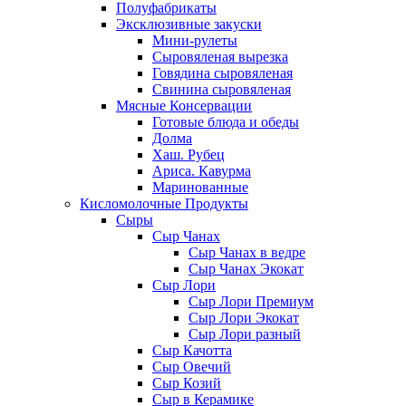
Полуфабрикаты
Эксклюзивные закуски
Мини-рулеты
Сыровяленая вырезка
Говядина сыровяленая
Свинина сыровяленая
Мясные Консервации
Готовые блюда и обеды
Долма
Хаш. Рубец
Ариса. Кавурма
Маринованные
Кисломолочные Продукты
Сыры
Сыр Чанах
Сыр Чанах в ведре
Сыр Чанах Экокат
Сыр Лори
Сыр Лори Премиум
Сыр Лори Экокат
Сыр Лори разный
Сыр Качотта
Сыр Овечий
Сыр Козий
Сыр в Керамике