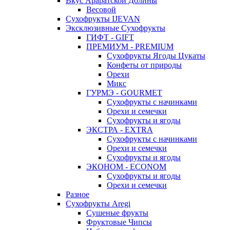
Вкус Араратской Долины
Весовой
Сухофрукты IJEVAN
Эксклюзивные Сухофрукты
ГИФТ - GIFT
ПРЕМИУМ - PREMIUM
Сухофрукты Ягоды Цукаты
Конфеты от природы
Орехи
Микс
ГУРМЭ - GOURMET
Сухофрукты с начинками
Орехи и семечки
Сухофрукты и ягоды
ЭКСТРА - EXTRA
Сухофрукты с начинками
Орехи и семечки
Сухофрукты и ягоды
ЭКОНОМ - ECONOM
Сухофрукты и ягоды
Орехи и семечки
Разное
Сухофрукты Aregi
Сушеные фрукты
Фруктовые Чипсы