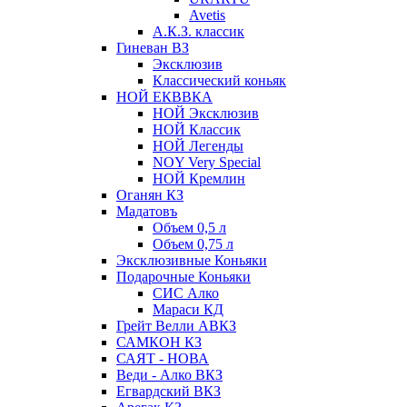
Avetis
А.К.З. классик
Гиневан ВЗ
Эксклюзив
Классический коньяк
НОЙ ЕКВВКА
НОЙ Эксклюзив
НОЙ Классик
НОЙ Легенды
NOY Very Speсial
НОЙ Кремлин
Оганян КЗ
Мадатовъ
Объем 0,5 л
Объем 0,75 л
Эксклюзивные Коньяки
Подарочные Коньяки
СИС Алко
Мараси КД
Грейт Велли АВКЗ
САМКОН КЗ
САЯТ - НОВА
Веди - Алко ВКЗ
Егвардский ВКЗ