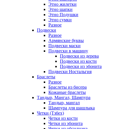
Этно жилетки
Этно шапки
Этно Подушки
Этно сумки
Разное
Подвески
Разное
Армянские буквы
Подвески маски
Подвески в машину
Подвески из дерева
Подвески из кости
Подвески из эбонита
Подвески Ностальгия
Браслеты
Разное
Браслеты из бисера
Кожаные браслеты
Тандыр, Мангал, Шампура
Тандыр, мангал
Шампура для шашлыка
Четки (Тзбех)
Четки из кости
Четки из эбонита
Четки из обсидиана