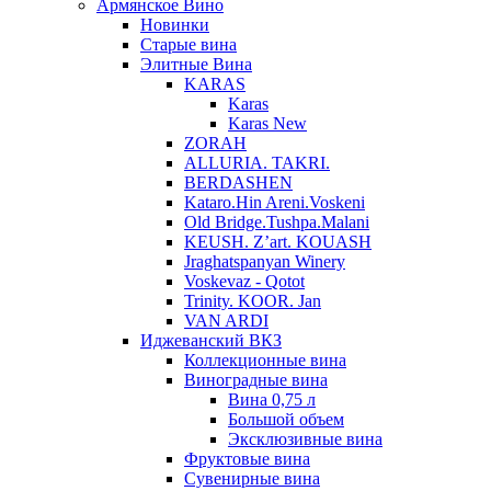
Армянское Вино
Новинки
Старые вина
Элитные Вина
KARAS
Karas
Karas New
ZORAH
ALLURIA. TAKRI.
BERDASHEN
Kataro.Hin Areni.Voskeni
Old Bridge.Tushpa.Malani
KEUSH. Z’art. KOUASH
Jraghatspanyan Winery
Voskevaz - Qotot
Trinity. KOOR. Jan
VAN ARDI
Иджеванский ВКЗ
Коллекционные вина
Виноградные вина
Вина 0,75 л
Большой объем
Эксклюзивные вина
Фруктовые вина
Cувенирные вина