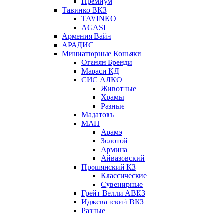
Премиум
Тавинко ВКЗ
TAVINKO
AGASI
Армения Вайн
АРАДИС
Миниатюрные Коньяки
Оганян Бренди
Мараси КД
СИС АЛКО
Животные
Храмы
Разные
Мадатовъ
МАП
Арамэ
Золотой
Армина
Айвазовский
Прошянский КЗ
Классические
Сувенирные
Грейт Велли АВКЗ
Иджеванский ВКЗ
Разные