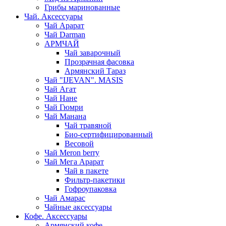
Грибы маринованные
Чай. Аксессуары
Чай Арарат
Чай Darman
АРМЧАЙ
Чай заварочный
Прозрачная фасовка
Армянский Тараз
Чай "IJEVAN". MASIS
Чай Агат
Чай Нане
Чай Гюмри
Чай Манана
Чай травяной
Био-сертифицированный
Весовой
Чай Meron berry
Чай Мега Арарат
Чай в пакете
Фильтр-пакетики
Гофроупаковка
Чай Амарас
Чайные аксессуары
Кофе. Аксессуары
Армянский кофе