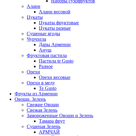
Наборы сухофруктов
Алани
Алани весовой
Цукаты
Цукаты фруктовые
Цукаты разные
Сушеные ягоды
Чурчхела
Дары Армении
Ануш
Фруктовая пастила
Пастила te Gusto
Разное
Орехи
Орехи весовые
Орехи в меду
Te Gusto
Фрукты из Армении
Овощи. Зелень
Свежие Овощи
Свежая Зелень
Замороженные Овощи и Зелень
Тамара фрут
Сушеная Зелень
АРМЧАЙ