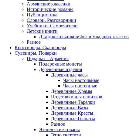
Армянские классики
Исторические романы
Публицистика
Словари. Разговорники
Учебники. Самоучители
Детские книги
Для дошкольников<br> и младших классов
Разное
Кроссворды. Сканворды
Сувениры. Подарки
Подарки – Армения
Подарочные монеты
Деревянные изделия
Деревянные часы
Часы настольные
Часы настенные
Деревянные Храмы
Подставки для напитков
Деревянные Тарелки
Деревянные Вазы
Деревянные Кресты
Деревянные Гранаты
Разное
Этнические товары
Этно скатерти