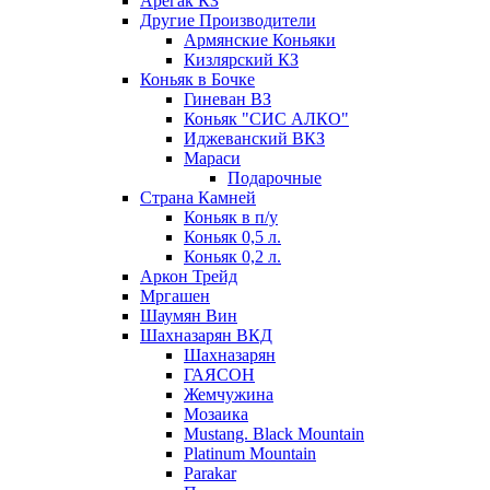
Арегак КЗ
Другие Производители
Армянские Коньяки
Кизлярский КЗ
Коньяк в Бочке
Гиневан ВЗ
Коньяк "СИС АЛКО"
Иджеванский ВКЗ
Мараси
Подарочные
Страна Камней
Коньяк в п/у
Коньяк 0,5 л.
Коньяк 0,2 л.
Аркон Трейд
Мргашен
Шаумян Вин
Шахназарян ВКД
Шахназарян
ГАЯСОН
Жемчужина
Мозаика
Mustang. Black Mountain
Platinum Mountain
Parakar