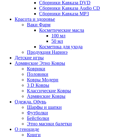
Сборники Кавказа DVD
Сборники Кавказа Audio CD
Сборники Кавказа MP3
Красота и здоровье
Ваки Фарм
Косметические масла
100 мл
50 мл
Косметика для ухода
Продукция Наринэ
Детские игры
Армянские Этно Ковры
Коврики
Половики
Ковры Модерн
3 D Ковры
Классические Ковры
Армянские Ковры
Одежда. Обувь
Шарфы и шапки
Футболки
Бейсболки
Этно масики балетки
О геноциде
Книги