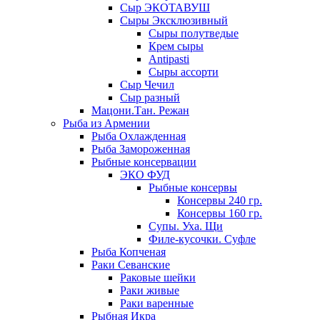
Сыр ЭКОТАВУШ
Сыры Эксклюзивный
Сыры полутведые
Крем сыры
Antipasti
Сыры ассорти
Сыр Чечил
Сыр разный
Мацони.Тан. Режан
Рыба из Армении
Рыба Охлажденная
Рыба Замороженная
Рыбные консервации
ЭКО ФУД
Рыбные консервы
Консервы 240 гр.
Консервы 160 гр.
Супы. Уха. Щи
Филе-кусочки. Суфле
Рыба Копченая
Раки Севанские
Раковые шейки
Раки живые
Раки варенные
Рыбная Икра