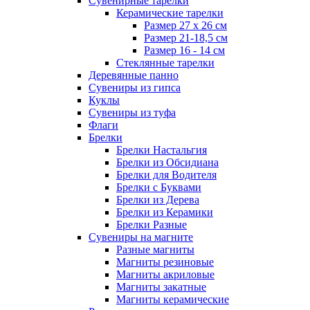
Сувенирные тарелки
Керамические тарелки
Размер 27 х 26 см
Размер 21-18,5 см
Размер 16 - 14 см
Стеклянные тарелки
Деревянные панно
Сувениры из гипса
Куклы
Сувениры из туфа
Флаги
Брелки
Брелки Настальгия
Брелки из Обсидиана
Брелки для Водителя
Брелки с Буквами
Брелки из Дерева
Брелки из Керамики
Брелки Разные
Сувениры на магните
Разные магниты
Магниты резиновые
Магниты акриловые
Магниты закатные
Магниты керамические