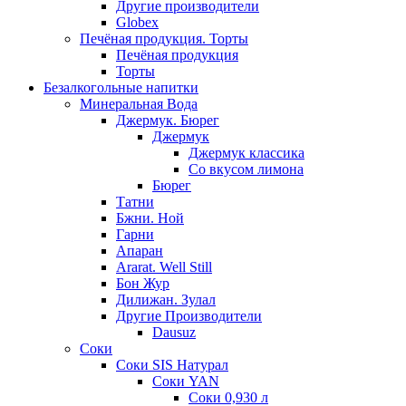
Другие производители
Globex
Печёная продукция. Торты
Печёная продукция
Торты
Безалкогольные напитки
Минеральная Вода
Джермук. Бюрег
Джермук
Джермук классика
Со вкусом лимона
Бюрег
Татни
Бжни. Ной
Гарни
Апаран
Ararat. Well Still
Бон Жур
Дилижан. Зулал
Другие Производители
Dausuz
Соки
Соки SIS Натурал
Соки YAN
Соки 0,930 л