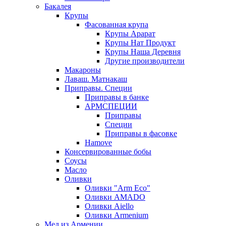
Бакалея
Крупы
Фасованная крупа
Крупы Арарат
Крупы Нат Продукт
Крупы Наша Деревня
Другие производители
Макароны
Лаваш. Матнакаш
Приправы. Специи
Приправы в банке
АРМСПЕЦИИ
Приправы
Специи
Приправы в фасовке
Hamove
Консервированные бобы
Соусы
Масло
Оливки
Оливки "Arm Eco"
Оливки AMADO
Оливки Aiello
Оливки Armenium
Мед из Армении