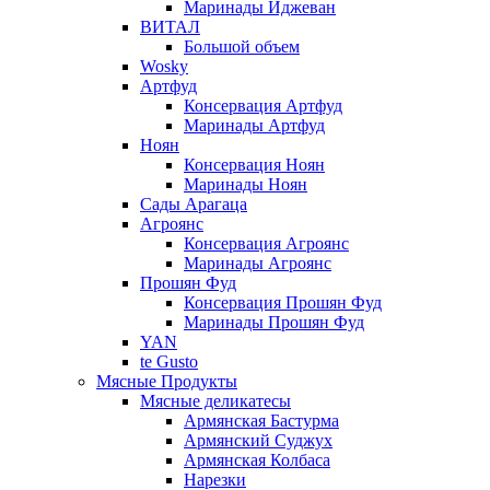
Маринады Иджеван
ВИТАЛ
Большой объем
Wosky
Артфуд
Консервация Артфуд
Маринады Артфуд
Ноян
Консервация Ноян
Маринады Ноян
Сады Арагаца
Агроянс
Консервация Агроянс
Маринады Агроянс
Прошян Фуд
Консервация Прошян Фуд
Маринады Прошян Фуд
YAN
te Gusto
Мясные Продукты
Мясные деликатесы
Армянская Бастурма
Армянский Суджух
Армянская Колбаса
Нарезки