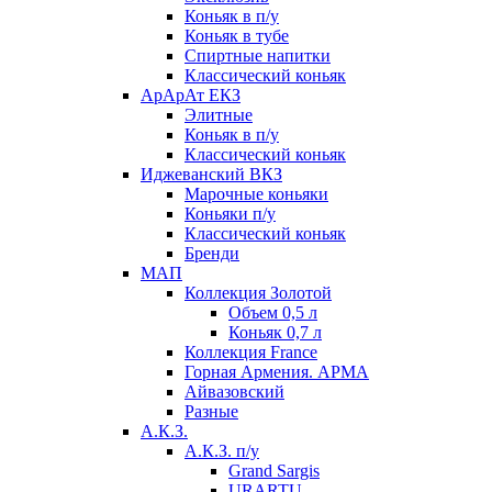
Коньяк в п/у
Коньяк в тубе
Спиртные напитки
Классический коньяк
АрАрАт ЕКЗ
Элитные
Коньяк в п/у
Классический коньяк
Иджеванский ВКЗ
Марочные коньяки
Коньяки п/у
Классический коньяк
Бренди
МАП
Коллекция Золотой
Объем 0,5 л
Коньяк 0,7 л
Коллекция France
Горная Армения. АРМА
Айвазовский
Разные
А.К.З.
А.К.З. п/у
Grand Sargis
URARTU