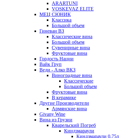
ARARTUNI
VOSKEVAZ ELITE
МЕЦ СЮНИК
Классика
Большой объем
Гиневан ВЗ
Классические вина
Большой объем
Сувенирные вина
Фруктовые вина
Гордость Нации
Вайк Груп
Веди - Алко ВКЗ
Виноградные вина
Классические
Большой объем
Фруктовые вина
В керамике
Другие Производители
Армянские вина
Givany Wine
Вина из Грузии
Кварельский Погреб
Киндзмараули
Киндзмараули 0,75л