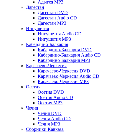
Адыгея MP3
Дагестан
Дагестан DVD
Дагестан Audio CD
Дагестан MP3
Ингушетия
Ингушетия Audio CD
Ингушетия MP3
Кабардино-Балкария
Кабардино-Балкария DVD
Кабардино-Балкария Audio CD
Кабардино-Балкария MP3
Карачаево-Черкесия
Карачаево-Черкесия DVD
Карачаево-Черкесия Audio CD
Карачаево-Черкесия MP3
Осетия
Осетия DVD
Осетия Audio CD
Осетия MP3
Чечня
Чечня DVD
Чечня Audio CD
Чечня MP3
Сборники Кавказа