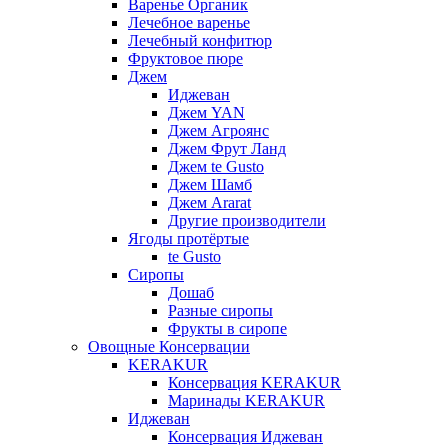
Варенье Органик
Лечебное варенье
Лечебный конфитюр
Фруктовое пюре
Джем
Иджеван
Джем YAN
Джем Агроянс
Джем Фрут Ланд
Джем te Gusto
Джем Шамб
Джем Ararat
Другие производители
Ягоды протёртые
te Gusto
Сиропы
Дошаб
Разные сиропы
Фрукты в сиропе
Овощные Консервации
KERAKUR
Консервация KERAKUR
Маринады KERAKUR
Иджеван
Консервация Иджеван