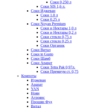
Соки 0,250 л
Соки SIS 1,6 л.
Соки Иджеван
Соки 1.0 л
Соки 0.25 л
Соки Noyan Premium
Соки и Нектары 1,0 л
Соки и Нектары 0,2 л
Соки стекло 0,75 л
Соки стекло 0,25 л
Соки Органик
Соки Витал
Соки te Gusto
Соки Шамб
Соки Арарат
Соки Tetra Pak 0,97л.
Соки Премиум ст. 0,75
Компоты
Иджеван
Арарат
YAN
Ноян
Агроянс
Прошян Фуд
Витал