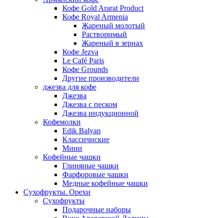
Кофе Gold Ararat Product
Кофе Royal Armenia
Жареный молотый
Растворимый
Жареный в зернах
Кофе Jezva
Le Café Paris
Кофе Grounds
Другие производители
джезва для кофе
Джезва
Джезва с песком
Джезва индукционной
Кофемолки
Edik Balyan
Классичиские
Мини
Кофейные чашки
Глиняные чашки
Фарфоровые чашки
Медные кофейные чашки
Сухофрукты. Орехи
Сухофрукты
Подарочные наборы