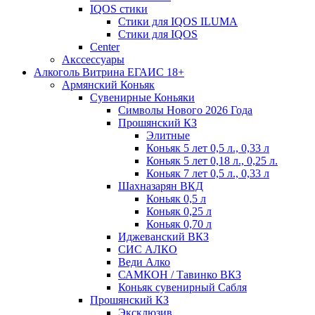
IQOS стики
Стики для IQOS ILUMA
Стики для IQOS
Сenter
Акссессуары
Алкоголь Витрина ЕГАИС 18+
Армянский Коньяк
Сувенирные Коньяки
Символы Нового 2026 Года
Прошянский КЗ
Элитные
Коньяк 5 лет 0,5 л., 0,33 л
Коньяк 5 лет 0,18 л., 0,25 л.
Коньяк 7 лет 0,5 л., 0,33 л
Шахназарян ВКД
Коньяк 0,5 л
Коньяк 0,25 л
Коньяк 0,70 л
Иджеванский ВКЗ
СИС АЛКО
Веди Алко
САМКОН / Тавинко ВКЗ
Коньяк сувенирный Сабля
Прошянский КЗ
Эксклюзив