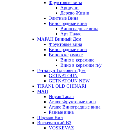
Фруктовые вина
Арцруни
Дерево Жизни
Элитные Вина
Виноградные вина
Виноградные вина
Арт Палас
МАРАН Винный Дом
Фруктовые вина
Виноградные вина
Вино в керамике
Вино в керамике
Вино в керамике п/у
Гетнатун Торговый Дом
GETNATOUN
GETNATOUN NEW
TIRANI. OLD CHINARI
МАП
Noyan Tapan
Arame Фруктовые вина
Arame Виноградные вина
Разные вина
Шаумян Вин
Воскевазский ВЗ
VOSKEVAZ