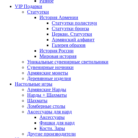
Разное
VIP Подарки
Статуэтки
История Армении
Статуэтки полистоун
Статуэтки бронза
Церкви. Статуэтки
Армянский алфавит
Галерея образов
История России
Мировая история
Уникальные сувенирные светильники
Сувенирные ночники
Армянские монеты
Деревянные изделия
Настольные игры
Армянские Нарды
Нарды + Шахматы
Шахматы
Ломберные столы
Аксессуары для нард
Аксессуары
Фишки для нард
Кости. Зары
Другие производители