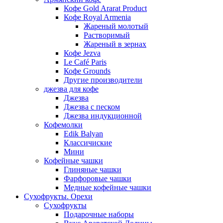
Кофе Gold Ararat Product
Кофе Royal Armenia
Жареный молотый
Растворимый
Жареный в зернах
Кофе Jezva
Le Café Paris
Кофе Grounds
Другие производители
джезва для кофе
Джезва
Джезва с песком
Джезва индукционной
Кофемолки
Edik Balyan
Классичиские
Мини
Кофейные чашки
Глиняные чашки
Фарфоровые чашки
Медные кофейные чашки
Сухофрукты. Орехи
Сухофрукты
Подарочные наборы