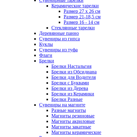
Сувенирные тарелки
Керамические тарелки
Размер 27 х 26 см
Размер 21-18,5 см
Размер 16 - 14 см
Стеклянные тарелки
Деревянные панно
Сувениры из гипса
Куклы
Сувениры из туфа
Флаги
Брелки
Брелки Настальгия
Брелки из Обсидиана
Брелки для Водителя
Брелки с Буквами
Брелки из Дерева
Брелки из Керамики
Брелки Разные
Сувениры на магните
Разные магниты
Магниты резиновые
Магниты акриловые
Магниты закатные
Магниты керамические