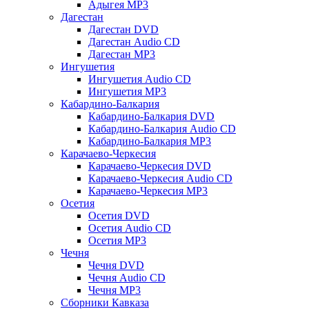
Адыгея MP3
Дагестан
Дагестан DVD
Дагестан Audio CD
Дагестан MP3
Ингушетия
Ингушетия Audio CD
Ингушетия MP3
Кабардино-Балкария
Кабардино-Балкария DVD
Кабардино-Балкария Audio CD
Кабардино-Балкария MP3
Карачаево-Черкесия
Карачаево-Черкесия DVD
Карачаево-Черкесия Audio CD
Карачаево-Черкесия MP3
Осетия
Осетия DVD
Осетия Audio CD
Осетия MP3
Чечня
Чечня DVD
Чечня Audio CD
Чечня MP3
Сборники Кавказа