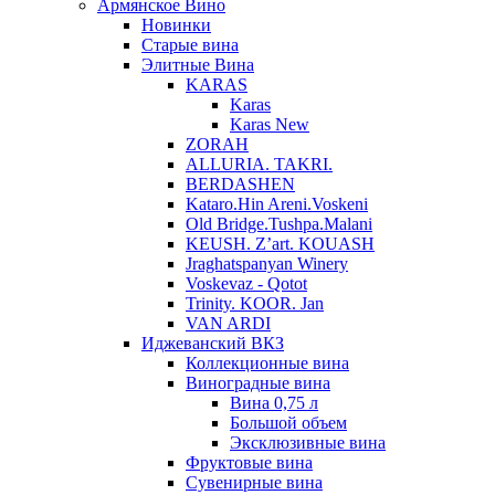
Армянское Вино
Новинки
Старые вина
Элитные Вина
KARAS
Karas
Karas New
ZORAH
ALLURIA. TAKRI.
BERDASHEN
Kataro.Hin Areni.Voskeni
Old Bridge.Tushpa.Malani
KEUSH. Z’art. KOUASH
Jraghatspanyan Winery
Voskevaz - Qotot
Trinity. KOOR. Jan
VAN ARDI
Иджеванский ВКЗ
Коллекционные вина
Виноградные вина
Вина 0,75 л
Большой объем
Эксклюзивные вина
Фруктовые вина
Cувенирные вина