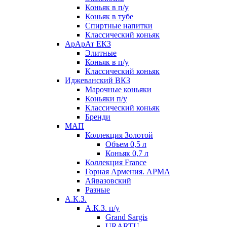
Коньяк в п/у
Коньяк в тубе
Спиртные напитки
Классический коньяк
АрАрАт ЕКЗ
Элитные
Коньяк в п/у
Классический коньяк
Иджеванский ВКЗ
Марочные коньяки
Коньяки п/у
Классический коньяк
Бренди
МАП
Коллекция Золотой
Объем 0,5 л
Коньяк 0,7 л
Коллекция France
Горная Армения. АРМА
Айвазовский
Разные
А.К.З.
А.К.З. п/у
Grand Sargis
URARTU