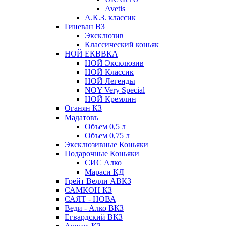
Avetis
А.К.З. классик
Гиневан ВЗ
Эксклюзив
Классический коньяк
НОЙ ЕКВВКА
НОЙ Эксклюзив
НОЙ Классик
НОЙ Легенды
NOY Very Speсial
НОЙ Кремлин
Оганян КЗ
Мадатовъ
Объем 0,5 л
Объем 0,75 л
Эксклюзивные Коньяки
Подарочные Коньяки
СИС Алко
Мараси КД
Грейт Велли АВКЗ
САМКОН КЗ
САЯТ - НОВА
Веди - Алко ВКЗ
Егвардский ВКЗ