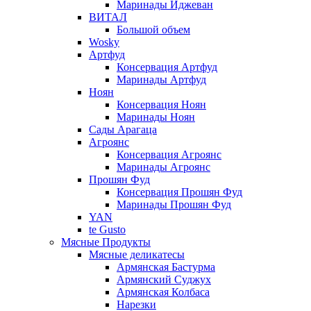
Маринады Иджеван
ВИТАЛ
Большой объем
Wosky
Артфуд
Консервация Артфуд
Маринады Артфуд
Ноян
Консервация Ноян
Маринады Ноян
Сады Арагаца
Агроянс
Консервация Агроянс
Маринады Агроянс
Прошян Фуд
Консервация Прошян Фуд
Маринады Прошян Фуд
YAN
te Gusto
Мясные Продукты
Мясные деликатесы
Армянская Бастурма
Армянский Суджух
Армянская Колбаса
Нарезки