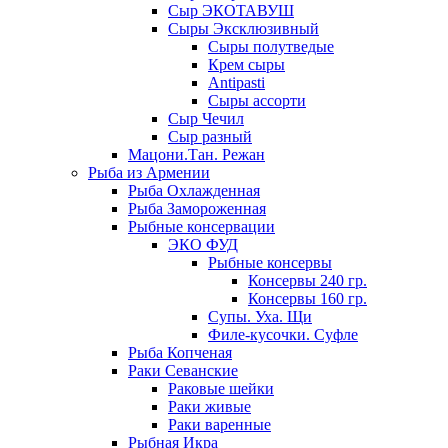
Сыр ЭКОТАВУШ
Сыры Эксклюзивный
Сыры полутведые
Крем сыры
Antipasti
Сыры ассорти
Сыр Чечил
Сыр разный
Мацони.Тан. Режан
Рыба из Армении
Рыба Охлажденная
Рыба Замороженная
Рыбные консервации
ЭКО ФУД
Рыбные консервы
Консервы 240 гр.
Консервы 160 гр.
Супы. Уха. Щи
Филе-кусочки. Суфле
Рыба Копченая
Раки Севанские
Раковые шейки
Раки живые
Раки варенные
Рыбная Икра