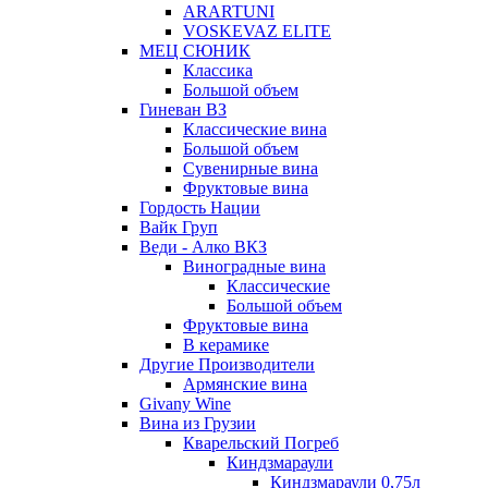
ARARTUNI
VOSKEVAZ ELITE
МЕЦ СЮНИК
Классика
Большой объем
Гиневан ВЗ
Классические вина
Большой объем
Сувенирные вина
Фруктовые вина
Гордость Нации
Вайк Груп
Веди - Алко ВКЗ
Виноградные вина
Классические
Большой объем
Фруктовые вина
В керамике
Другие Производители
Армянские вина
Givany Wine
Вина из Грузии
Кварельский Погреб
Киндзмараули
Киндзмараули 0,75л