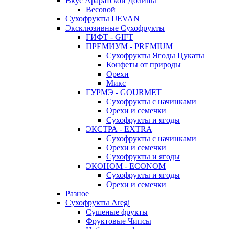
Вкус Араратской Долины
Весовой
Сухофрукты IJEVAN
Эксклюзивные Сухофрукты
ГИФТ - GIFT
ПРЕМИУМ - PREMIUM
Сухофрукты Ягоды Цукаты
Конфеты от природы
Орехи
Микс
ГУРМЭ - GOURMET
Сухофрукты с начинками
Орехи и семечки
Сухофрукты и ягоды
ЭКСТРА - EXTRA
Сухофрукты с начинками
Орехи и семечки
Сухофрукты и ягоды
ЭКОНОМ - ECONOM
Сухофрукты и ягоды
Орехи и семечки
Разное
Сухофрукты Aregi
Сушеные фрукты
Фруктовые Чипсы