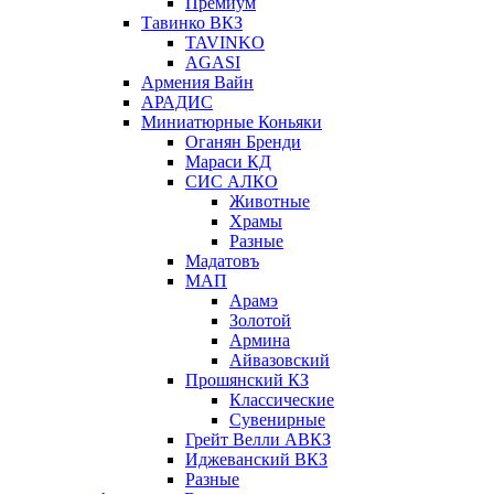
Премиум
Тавинко ВКЗ
TAVINKO
AGASI
Армения Вайн
АРАДИС
Миниатюрные Коньяки
Оганян Бренди
Мараси КД
СИС АЛКО
Животные
Храмы
Разные
Мадатовъ
МАП
Арамэ
Золотой
Армина
Айвазовский
Прошянский КЗ
Классические
Сувенирные
Грейт Велли АВКЗ
Иджеванский ВКЗ
Разные