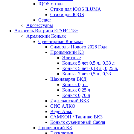
IQOS стики
Стики для IQOS ILUMA
Стики для IQOS
Сenter
Акссессуары
Алкоголь Витрина ЕГАИС 18+
Армянский Коньяк
Сувенирные Коньяки
Символы Нового 2026 Года
Прошянский КЗ
Элитные
Коньяк 5 лет 0,5 л., 0,33 л
Коньяк 5 лет 0,18 л., 0,25 л.
Коньяк 7 лет 0,5 л., 0,33 л
Шахназарян ВКД
Коньяк 0,5 л
Коньяк 0,25 л
Коньяк 0,70 л
Иджеванский ВКЗ
СИС АЛКО
Веди Алко
САМКОН / Тавинко ВКЗ
Коньяк сувенирный Сабля
Прошянский КЗ
Эксклюзив