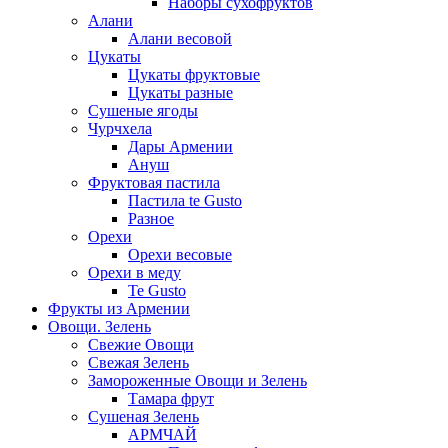
Наборы сухофруктов
Алани
Алани весовой
Цукаты
Цукаты фруктовые
Цукаты разные
Сушеные ягоды
Чурчхела
Дары Армении
Ануш
Фруктовая пастила
Пастила te Gusto
Разное
Орехи
Орехи весовые
Орехи в меду
Te Gusto
Фрукты из Армении
Овощи. Зелень
Свежие Овощи
Свежая Зелень
Замороженные Овощи и Зелень
Тамара фрут
Сушеная Зелень
АРМЧАЙ