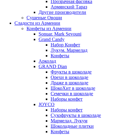
Прозрачная фасовка
Армянский Тараз
Другие производители
Сушеные Овощи
Сладости из Армении
Конфеты из Армении
Sonuar. Mark Sevouni
Grand Candy
Набор Конфет
Лукум. Мармелад
Конфеты
Арколад
GRAND Dian
Фрукты в шоколаде
Орехи в шоколаде
Драже в шоколаде
ШокоХит в шоколаде
Семечки в шоколаде
Наборы конфет
JOYCO
Наборы конфет
Сухофрукты в шоколаде
Мармелад. Лукум
Шоколадные плитки
Конфеты