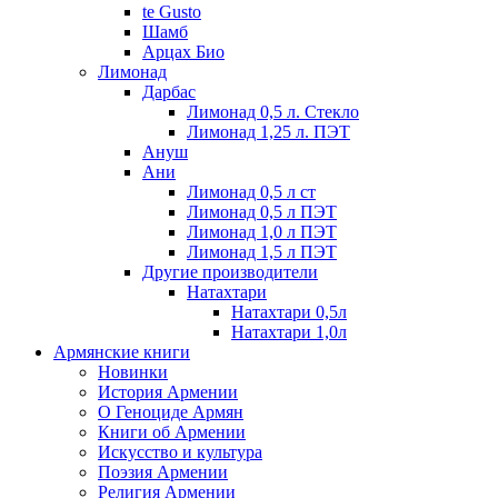
te Gusto
Шамб
Арцах Био
Лимонад
Дарбас
Лимонад 0,5 л. Стекло
Лимонад 1,25 л. ПЭТ
Ануш
Ани
Лимонад 0,5 л ст
Лимонад 0,5 л ПЭТ
Лимонад 1,0 л ПЭТ
Лимонад 1,5 л ПЭТ
Другие производители
Натахтари
Натахтари 0,5л
Натахтари 1,0л
Армянские книги
Новинки
История Армении
О Геноциде Армян
Книги об Армении
Иcкусство и культура
Поэзия Армении
Религия Армении