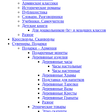
Армянские классики
Исторические романы
Публицистика
Словари. Разговорники
Учебники. Самоучители
Детские книги
Для дошкольников<br> и младших классов
Разное
Кроссворды. Сканворды
Сувениры. Подарки
Подарки – Армения
Подарочные монеты
Деревянные изделия
Деревянные часы
Часы настольные
Часы настенные
Деревянные Храмы
Подставки для напитков
Деревянные Тарелки
Деревянные Вазы
Деревянные Кресты
Деревянные Гранаты
Разное
Этнические товары
Этно скатерти