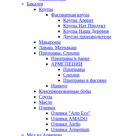
Бакалея
Крупы
Фасованная крупа
Крупы Арарат
Крупы Нат Продукт
Крупы Наша Деревня
Другие производители
Макароны
Лаваш. Матнакаш
Приправы. Специи
Приправы в банке
АРМСПЕЦИИ
Приправы
Специи
Приправы в фасовке
Hamove
Консервированные бобы
Соусы
Масло
Оливки
Оливки "Arm Eco"
Оливки AMADO
Оливки Aiello
Оливки Armenium
Мед из Армении