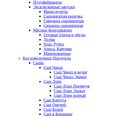
Полуфабрикаты
Эксклюзивные закуски
Мини-рулеты
Сыровяленая вырезка
Говядина сыровяленая
Свинина сыровяленая
Мясные Консервации
Готовые блюда и обеды
Долма
Хаш. Рубец
Ариса. Кавурма
Маринованные
Кисломолочные Продукты
Сыры
Сыр Чанах
Сыр Чанах в ведре
Сыр Чанах Экокат
Сыр Лори
Сыр Лори Премиум
Сыр Лори Экокат
Сыр Лори разный
Сыр Качотта
Сыр Овечий
Сыр Козий
Сыр в Керамике