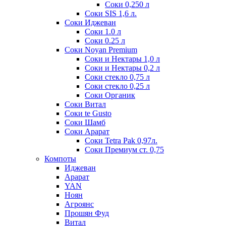
Соки 0,250 л
Соки SIS 1,6 л.
Соки Иджеван
Соки 1.0 л
Соки 0.25 л
Соки Noyan Premium
Соки и Нектары 1,0 л
Соки и Нектары 0,2 л
Соки стекло 0,75 л
Соки стекло 0,25 л
Соки Органик
Соки Витал
Соки te Gusto
Соки Шамб
Соки Арарат
Соки Tetra Pak 0,97л.
Соки Премиум ст. 0,75
Компоты
Иджеван
Арарат
YAN
Ноян
Агроянс
Прошян Фуд
Витал