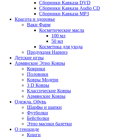
Сборники Кавказа DVD
Сборники Кавказа Audio CD
Сборники Кавказа MP3
Красота и здоровье
Ваки Фарм
Косметические масла
100 мл
50 мл
Косметика для ухода
Продукция Наринэ
Детские игры
Армянские Этно Ковры
Коврики
Половики
Ковры Модерн
3 D Ковры
Классические Ковры
Армянские Ковры
Одежда. Обувь
Шарфы и шапки
Футболки
Бейсболки
Этно масики балетки
О геноциде
Книги