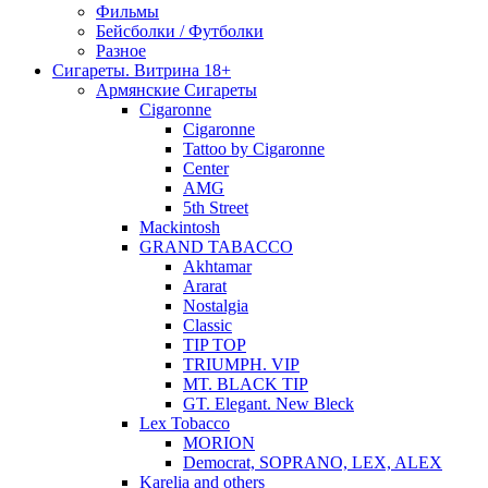
Фильмы
Бейсболки / Футболки
Разное
Сигареты. Витрина 18+
Армянские Сигареты
Cigaronne
Cigaronne
Tattoo by Cigaronne
Center
AMG
5th Street
Mackintosh
GRAND TABACCO
Akhtamar
Ararat
Nostalgia
Classic
TIP TOP
TRIUMPH. VIP
MT. BLACK TIP
GT. Elegant. New Bleck
Lex Tobacco
MORION
Democrat, SOPRANO, LEX, ALEX
Karelia and others