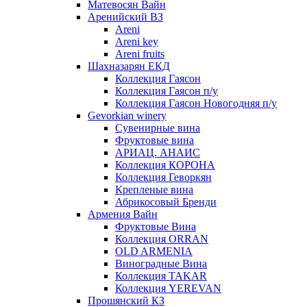
Матевосян Вайн
Аренийский ВЗ
Areni
Areni key
Areni fruits
Шахназарян ЕКД
Коллекция Гаясон
Коллекция Гаясон п/у
Коллекция Гаясон Новогодняя п/у
Gevorkian winery
Сувенирные вина
Фруктовые вина
АРИАЦ. АНАИС
Коллекция КОРОНА
Коллекция Геворкян
Крепленые вина
Абрикосовый Бренди
Армения Вайн
Фруктовые Вина
Коллекция ORRAN
OLD ARMENIA
Виноградные Вина
Коллекция TAKAR
Коллекция YEREVAN
Прошянский КЗ