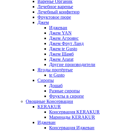
Варенье Органик
Лечебное варенье
Лечебный конфитюр
Фруктовое пюре
Джем
Иджеван
Джем YAN
Джем Агроянс
Джем Фрут Ланд
Джем te Gusto
Джем Шамб
Джем Ararat
Другие производители
Ягоды протёртые
te Gusto
Сиропы
Дошаб
Разные сиропы
Фрукты в сиропе
Овощные Консервации
KERAKUR
Консервация KERAKUR
Маринады KERAKUR
Иджеван
Консервация Иджеван