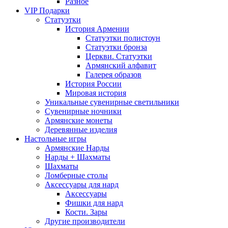
Разное
VIP Подарки
Статуэтки
История Армении
Статуэтки полистоун
Статуэтки бронза
Церкви. Статуэтки
Армянский алфавит
Галерея образов
История России
Мировая история
Уникальные сувенирные светильники
Сувенирные ночники
Армянские монеты
Деревянные изделия
Настольные игры
Армянские Нарды
Нарды + Шахматы
Шахматы
Ломберные столы
Аксессуары для нард
Аксессуары
Фишки для нард
Кости. Зары
Другие производители