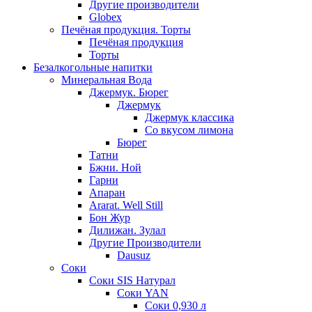
Другие производители
Globex
Печёная продукция. Торты
Печёная продукция
Торты
Безалкогольные напитки
Минеральная Вода
Джермук. Бюрег
Джермук
Джермук классика
Со вкусом лимона
Бюрег
Татни
Бжни. Ной
Гарни
Апаран
Ararat. Well Still
Бон Жур
Дилижан. Зулал
Другие Производители
Dausuz
Соки
Соки SIS Натурал
Соки YAN
Соки 0,930 л