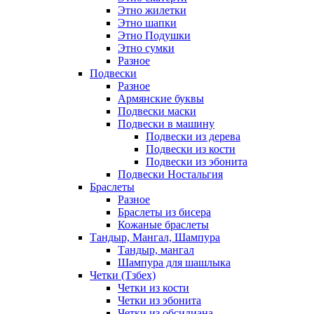
Этно жилетки
Этно шапки
Этно Подушки
Этно сумки
Разное
Подвески
Разное
Армянские буквы
Подвески маски
Подвески в машину
Подвески из дерева
Подвески из кости
Подвески из эбонита
Подвески Ностальгия
Браслеты
Разное
Браслеты из бисера
Кожаные браслеты
Тандыр, Мангал, Шампура
Тандыр, мангал
Шампура для шашлыка
Четки (Тзбех)
Четки из кости
Четки из эбонита
Четки из обсидиана