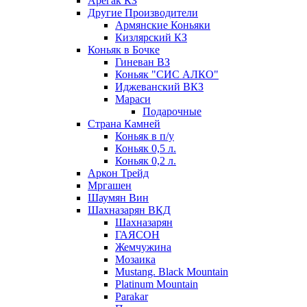
Арегак КЗ
Другие Производители
Армянские Коньяки
Кизлярский КЗ
Коньяк в Бочке
Гиневан ВЗ
Коньяк "СИС АЛКО"
Иджеванский ВКЗ
Мараси
Подарочные
Страна Камней
Коньяк в п/у
Коньяк 0,5 л.
Коньяк 0,2 л.
Аркон Трейд
Мргашен
Шаумян Вин
Шахназарян ВКД
Шахназарян
ГАЯСОН
Жемчужина
Мозаика
Mustang. Black Mountain
Platinum Mountain
Parakar