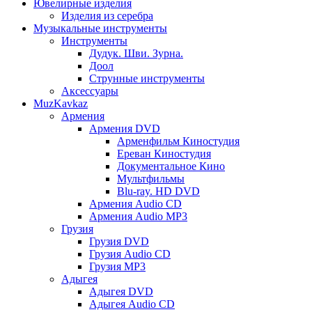
Ювелирные изделия
Изделия из серебра
Музыкальные инструменты
Инструменты
Дудук. Шви. Зурна.
Доол
Струнные инструменты
Аксессуары
MuzKavkaz
Армения
Армения DVD
Арменфильм Киностудия
Ереван Киностудия
Документальное Кино
Мультфильмы
Blu-ray. HD DVD
Армения Audio CD
Армения Audio MP3
Грузия
Грузия DVD
Грузия Audio CD
Грузия MP3
Адыгея
Адыгея DVD
Адыгея Audio CD