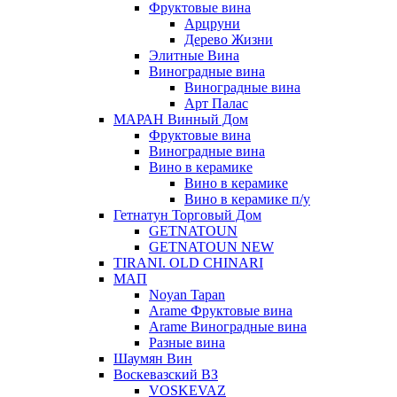
Фруктовые вина
Арцруни
Дерево Жизни
Элитные Вина
Виноградные вина
Виноградные вина
Арт Палас
МАРАН Винный Дом
Фруктовые вина
Виноградные вина
Вино в керамике
Вино в керамике
Вино в керамике п/у
Гетнатун Торговый Дом
GETNATOUN
GETNATOUN NEW
TIRANI. OLD CHINARI
МАП
Noyan Tapan
Arame Фруктовые вина
Arame Виноградные вина
Разные вина
Шаумян Вин
Воскевазский ВЗ
VOSKEVAZ