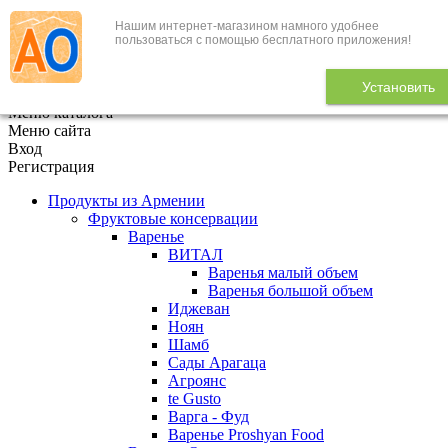
Нашим интернет-магазином намного удобнее
+7 (495) 646-888-1
пользоваться с помощью бесплатного приложения!
В корзине
0
товаров
Установить
x
Меню каталога
Меню сайта
Вход
Регистрация
Продукты из Армении
Фруктовые консервации
Варенье
ВИТАЛ
Варенья малый объем
Варенья большой объем
Иджеван
Ноян
Шамб
Сады Арагаца
Агроянс
te Gusto
Варга - Фуд
Варенье Proshyan Food