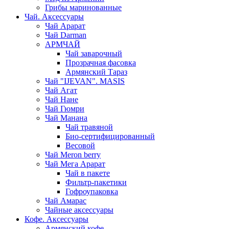
Грибы маринованные
Чай. Аксессуары
Чай Арарат
Чай Darman
АРМЧАЙ
Чай заварочный
Прозрачная фасовка
Армянский Тараз
Чай "IJEVAN". MASIS
Чай Агат
Чай Нане
Чай Гюмри
Чай Манана
Чай травяной
Био-сертифицированный
Весовой
Чай Meron berry
Чай Мега Арарат
Чай в пакете
Фильтр-пакетики
Гофроупаковка
Чай Амарас
Чайные аксессуары
Кофе. Аксессуары
Армянский кофе