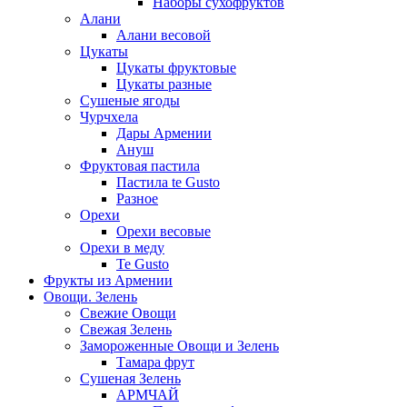
Наборы сухофруктов
Алани
Алани весовой
Цукаты
Цукаты фруктовые
Цукаты разные
Сушеные ягоды
Чурчхела
Дары Армении
Ануш
Фруктовая пастила
Пастила te Gusto
Разное
Орехи
Орехи весовые
Орехи в меду
Te Gusto
Фрукты из Армении
Овощи. Зелень
Свежие Овощи
Свежая Зелень
Замороженные Овощи и Зелень
Тамара фрут
Сушеная Зелень
АРМЧАЙ