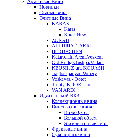
Армянское Вино
Новинки
Старые вина
Элитные Вина
KARAS
Karas
Karas New
ZORAH
ALLURIA. TAKRI.
BERDASHEN
Kataro.Hin Areni.Voskeni
Old Bridge.Tushpa.Malani
KEUSH. Z’art. KOUASH
Jraghatspanyan Winery
Voskevaz - Qotot
Trinity. KOOR. Jan
VAN ARDI
Иджеванский ВКЗ
Коллекционные вина
Виноградные вина
Вина 0,75 л
Большой объем
Эксклюзивные вина
Фруктовые вина
Cувенирные вина