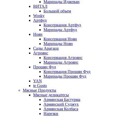
Маринады Иджеван
ВИТАЛ
Большой объем
Wosky
Артфуд
Консервация Артфуд
Маринады Артфуд
Ноян
Консервация Ноян
Маринады Ноян
Сады Арагаца
Агроянс
Консервация Агроянс
Маринады Агроянс
Прошян Фуд
Консервация Прошян Фуд
Маринады Прошян Фуд
YAN
te Gusto
Мясные Продукты
Мясные деликатесы
Армянская Бастурма
Армянский Суджух
Армянская Колбаса
Нарезки