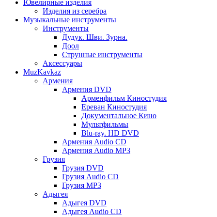
Ювелирные изделия
Изделия из серебра
Музыкальные инструменты
Инструменты
Дудук. Шви. Зурна.
Доол
Струнные инструменты
Аксессуары
MuzKavkaz
Армения
Армения DVD
Арменфильм Киностудия
Ереван Киностудия
Документальное Кино
Мультфильмы
Blu-ray. HD DVD
Армения Audio CD
Армения Audio MP3
Грузия
Грузия DVD
Грузия Audio CD
Грузия MP3
Адыгея
Адыгея DVD
Адыгея Audio CD