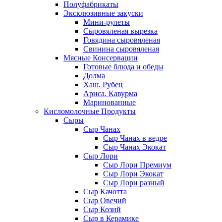
Полуфабрикаты
Эксклюзивные закуски
Мини-рулеты
Сыровяленая вырезка
Говядина сыровяленая
Свинина сыровяленая
Мясные Консервации
Готовые блюда и обеды
Долма
Хаш. Рубец
Ариса. Кавурма
Маринованные
Кисломолочные Продукты
Сыры
Сыр Чанах
Сыр Чанах в ведре
Сыр Чанах Экокат
Сыр Лори
Сыр Лори Премиум
Сыр Лори Экокат
Сыр Лори разный
Сыр Качотта
Сыр Овечий
Сыр Козий
Сыр в Керамике