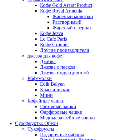
Кофе Gold Ararat Product
Кофе Royal Armenia
Жареный молотый
Растворимый
Жареный в зернах
Кофе Jezva
Le Café Paris
Кофе Grounds
Другие производители
джезва для кофе
Джезва
Джезва с песком
Джезва индукционной
Кофемолки
Edik Balyan
Классичиские
Мини
Кофейные чашки
Глиняные чашки
Фарфоровые чашки
Медные кофейные чашки
Сухофрукты. Орехи
Сухофрукты
Подарочные наборы