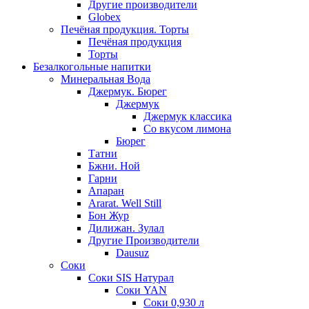
Другие производители
Globex
Печёная продукция. Торты
Печёная продукция
Торты
Безалкогольные напитки
Минеральная Вода
Джермук. Бюрег
Джермук
Джермук классика
Со вкусом лимона
Бюрег
Татни
Бжни. Ной
Гарни
Апаран
Ararat. Well Still
Бон Жур
Дилижан. Зулал
Другие Производители
Dausuz
Соки
Соки SIS Натурал
Соки YAN
Соки 0,930 л