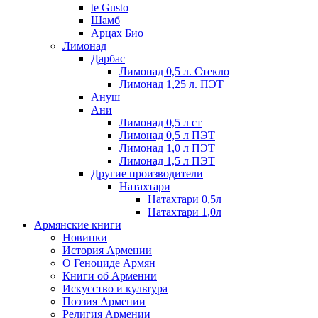
te Gusto
Шамб
Арцах Био
Лимонад
Дарбас
Лимонад 0,5 л. Стекло
Лимонад 1,25 л. ПЭТ
Ануш
Ани
Лимонад 0,5 л ст
Лимонад 0,5 л ПЭТ
Лимонад 1,0 л ПЭТ
Лимонад 1,5 л ПЭТ
Другие производители
Натахтари
Натахтари 0,5л
Натахтари 1,0л
Армянские книги
Новинки
История Армении
О Геноциде Армян
Книги об Армении
Иcкусство и культура
Поэзия Армении
Религия Армении