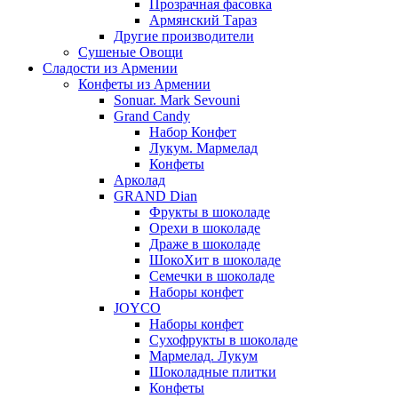
Прозрачная фасовка
Армянский Тараз
Другие производители
Сушеные Овощи
Сладости из Армении
Конфеты из Армении
Sonuar. Mark Sevouni
Grand Candy
Набор Конфет
Лукум. Мармелад
Конфеты
Арколад
GRAND Dian
Фрукты в шоколаде
Орехи в шоколаде
Драже в шоколаде
ШокоХит в шоколаде
Семечки в шоколаде
Наборы конфет
JOYCO
Наборы конфет
Сухофрукты в шоколаде
Мармелад. Лукум
Шоколадные плитки
Конфеты