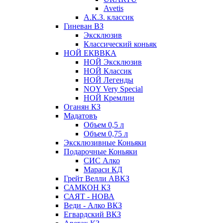
Avetis
А.К.З. классик
Гиневан ВЗ
Эксклюзив
Классический коньяк
НОЙ ЕКВВКА
НОЙ Эксклюзив
НОЙ Классик
НОЙ Легенды
NOY Very Speсial
НОЙ Кремлин
Оганян КЗ
Мадатовъ
Объем 0,5 л
Объем 0,75 л
Эксклюзивные Коньяки
Подарочные Коньяки
СИС Алко
Мараси КД
Грейт Велли АВКЗ
САМКОН КЗ
САЯТ - НОВА
Веди - Алко ВКЗ
Егвардский ВКЗ