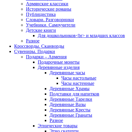
Армянские классики
Исторические романы
Публицистика
Словари. Разговорники
Учебники. Самоучители
Детские книги
Для дошкольников<br> и младших классов
Разное
Кроссворды. Сканворды
Сувениры. Подарки
Подарки – Армения
Подарочные монеты
Деревянные изделия
Деревянные часы
Часы настольные
Часы настенные
Деревянные Храмы
Подставки для напитков
Деревянные Тарелки
Деревянные Вазы
Деревянные Кресты
Деревянные Гранаты
Разное
Этнические товары
Этно скатерти