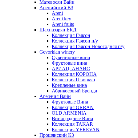
Матевосян Вайн
Аренийский ВЗ
Areni
Areni key
Areni fruits
Шахназарян ЕКД
Коллекция Гаясон
Коллекция Гаясон п/у
Коллекция Гаясон Новогодняя п/у
Gevorkian winery
Сувенирные вина
Фруктовые вина
АРИАЦ. АНАИС
Коллекция КОРОНА
Коллекция Геворкян
Крепленые вина
Абрикосовый Бренди
Армения Вайн
Фруктовые Вина
Коллекция ORRAN
OLD ARMENIA
Виноградные Вина
Коллекция TAKAR
Коллекция YEREVAN
Прошянский КЗ