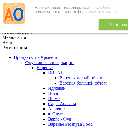
Нашим интернет-магазином намного удобнее
+7 (495) 646-888-1
пользоваться с помощью бесплатного приложения!
В корзине
0
товаров
Установи
x
Меню каталога
Меню сайта
Вход
Регистрация
Продукты из Армении
Фруктовые консервации
Варенье
ВИТАЛ
Варенья малый объем
Варенья большой объем
Иджеван
Ноян
Шамб
Сады Арагаца
Агроянс
te Gusto
Варга - Фуд
Варенье Proshyan Food