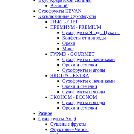
Вкус Араратской Долины
Весовой
Сухофрукты IJEVAN
Эксклюзивные Сухофрукты
ГИФТ - GIFT
ПРЕМИУМ - PREMIUM
Сухофрукты Ягоды Цукаты
Конфеты от природы
Орехи
Микс
ГУРМЭ - GOURMET
Сухофрукты с начинками
Орехи и семечки
Сухофрукты и ягоды
ЭКСТРА - EXTRA
Сухофрукты с начинками
Орехи и семечки
Сухофрукты и ягоды
ЭКОНОМ - ECONOM
Сухофрукты и ягоды
Орехи и семечки
Разное
Сухофрукты Aregi
Сушеные фрукты
Фруктовые Чипсы