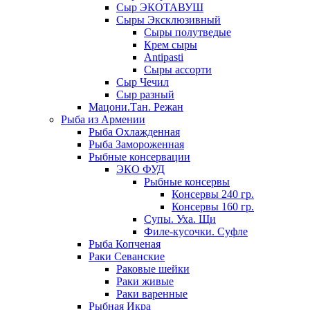
Сыр ЭКОТАВУШ
Сыры Эксклюзивный
Сыры полутведые
Крем сыры
Antipasti
Сыры ассорти
Сыр Чечил
Сыр разный
Мацони.Тан. Режан
Рыба из Армении
Рыба Охлажденная
Рыба Замороженная
Рыбные консервации
ЭКО ФУД
Рыбные консервы
Консервы 240 гр.
Консервы 160 гр.
Супы. Уха. Щи
Филе-кусочки. Суфле
Рыба Копченая
Раки Севанские
Раковые шейки
Раки живые
Раки варенные
Рыбная Икра