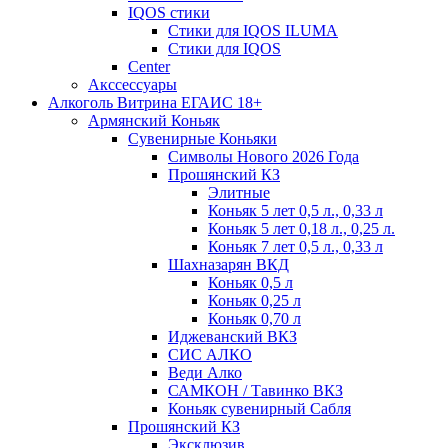
IQOS стики
Стики для IQOS ILUMA
Стики для IQOS
Сenter
Акссессуары
Алкоголь Витрина ЕГАИС 18+
Армянский Коньяк
Сувенирные Коньяки
Символы Нового 2026 Года
Прошянский КЗ
Элитные
Коньяк 5 лет 0,5 л., 0,33 л
Коньяк 5 лет 0,18 л., 0,25 л.
Коньяк 7 лет 0,5 л., 0,33 л
Шахназарян ВКД
Коньяк 0,5 л
Коньяк 0,25 л
Коньяк 0,70 л
Иджеванский ВКЗ
СИС АЛКО
Веди Алко
САМКОН / Тавинко ВКЗ
Коньяк сувенирный Сабля
Прошянский КЗ
Эксклюзив