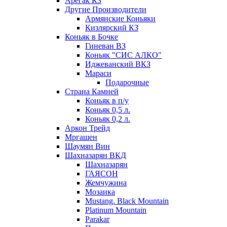
Арегак КЗ
Другие Производители
Армянские Коньяки
Кизлярский КЗ
Коньяк в Бочке
Гиневан ВЗ
Коньяк "СИС АЛКО"
Иджеванский ВКЗ
Мараси
Подарочные
Страна Камней
Коньяк в п/у
Коньяк 0,5 л.
Коньяк 0,2 л.
Аркон Трейд
Мргашен
Шаумян Вин
Шахназарян ВКД
Шахназарян
ГАЯСОН
Жемчужина
Мозаика
Mustang. Black Mountain
Platinum Mountain
Parakar