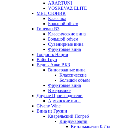
ARARTUNI
VOSKEVAZ ELITE
МЕЦ СЮНИК
Классика
Большой объем
Гиневан ВЗ
Классические вина
Большой объем
Сувенирные вина
Фруктовые вина
Гордость Нации
Вайк Груп
Веди - Алко ВКЗ
Виноградные вина
Классические
Большой объем
Фруктовые вина
В керамике
Другие Производители
Армянские вина
Givany Wine
Вина из Грузии
Кварельский Погреб
Киндзмараули
Киндзмараули 0,75л