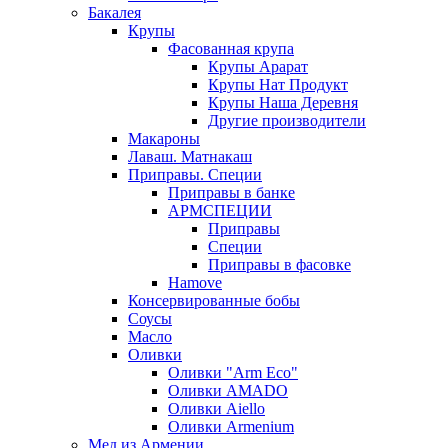
Бакалея
Крупы
Фасованная крупа
Крупы Арарат
Крупы Нат Продукт
Крупы Наша Деревня
Другие производители
Макароны
Лаваш. Матнакаш
Приправы. Специи
Приправы в банке
АРМСПЕЦИИ
Приправы
Специи
Приправы в фасовке
Hamove
Консервированные бобы
Соусы
Масло
Оливки
Оливки "Arm Eco"
Оливки AMADO
Оливки Aiello
Оливки Armenium
Мед из Армении