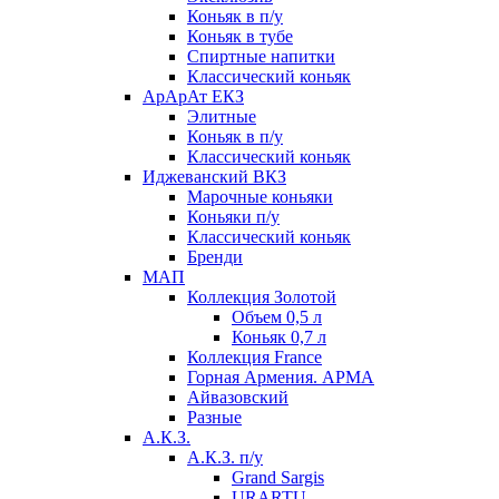
Коньяк в п/у
Коньяк в тубе
Спиртные напитки
Классический коньяк
АрАрАт ЕКЗ
Элитные
Коньяк в п/у
Классический коньяк
Иджеванский ВКЗ
Марочные коньяки
Коньяки п/у
Классический коньяк
Бренди
МАП
Коллекция Золотой
Объем 0,5 л
Коньяк 0,7 л
Коллекция France
Горная Армения. АРМА
Айвазовский
Разные
А.К.З.
А.К.З. п/у
Grand Sargis
URARTU