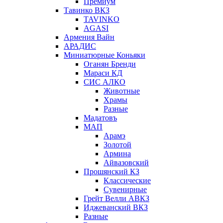
Премиум
Тавинко ВКЗ
TAVINKO
AGASI
Армения Вайн
АРАДИС
Миниатюрные Коньяки
Оганян Бренди
Мараси КД
СИС АЛКО
Животные
Храмы
Разные
Мадатовъ
МАП
Арамэ
Золотой
Армина
Айвазовский
Прошянский КЗ
Классические
Сувенирные
Грейт Велли АВКЗ
Иджеванский ВКЗ
Разные