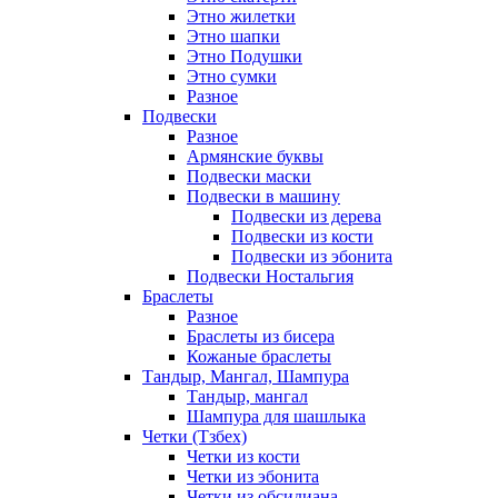
Этно жилетки
Этно шапки
Этно Подушки
Этно сумки
Разное
Подвески
Разное
Армянские буквы
Подвески маски
Подвески в машину
Подвески из дерева
Подвески из кости
Подвески из эбонита
Подвески Ностальгия
Браслеты
Разное
Браслеты из бисера
Кожаные браслеты
Тандыр, Мангал, Шампура
Тандыр, мангал
Шампура для шашлыка
Четки (Тзбех)
Четки из кости
Четки из эбонита
Четки из обсидиана