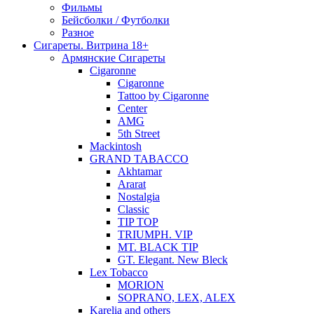
Фильмы
Бейсболки / Футболки
Разное
Сигареты. Витрина 18+
Армянские Сигареты
Cigaronne
Cigaronne
Tattoo by Cigaronne
Center
AMG
5th Street
Mackintosh
GRAND TABACCO
Akhtamar
Ararat
Nostalgia
Classic
TIP TOP
TRIUMPH. VIP
MT. BLACK TIP
GT. Elegant. New Bleck
Lex Tobacco
MORION
SOPRANO, LEX, ALEX
Karelia and others