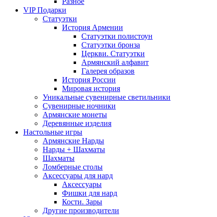
Разное
VIP Подарки
Статуэтки
История Армении
Статуэтки полистоун
Статуэтки бронза
Церкви. Статуэтки
Армянский алфавит
Галерея образов
История России
Мировая история
Уникальные сувенирные светильники
Сувенирные ночники
Армянские монеты
Деревянные изделия
Настольные игры
Армянские Нарды
Нарды + Шахматы
Шахматы
Ломберные столы
Аксессуары для нард
Аксессуары
Фишки для нард
Кости. Зары
Другие производители