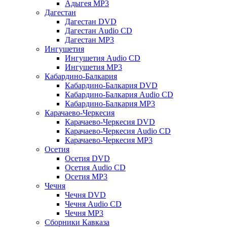
Адыгея MP3
Дагестан
Дагестан DVD
Дагестан Audio CD
Дагестан MP3
Ингушетия
Ингушетия Audio CD
Ингушетия MP3
Кабардино-Балкария
Кабардино-Балкария DVD
Кабардино-Балкария Audio CD
Кабардино-Балкария MP3
Карачаево-Черкесия
Карачаево-Черкесия DVD
Карачаево-Черкесия Audio CD
Карачаево-Черкесия MP3
Осетия
Осетия DVD
Осетия Audio CD
Осетия MP3
Чечня
Чечня DVD
Чечня Audio CD
Чечня MP3
Сборники Кавказа