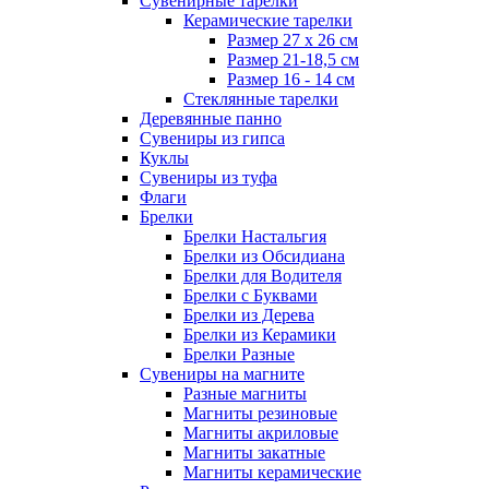
Сувенирные тарелки
Керамические тарелки
Размер 27 х 26 см
Размер 21-18,5 см
Размер 16 - 14 см
Стеклянные тарелки
Деревянные панно
Сувениры из гипса
Куклы
Сувениры из туфа
Флаги
Брелки
Брелки Настальгия
Брелки из Обсидиана
Брелки для Водителя
Брелки с Буквами
Брелки из Дерева
Брелки из Керамики
Брелки Разные
Сувениры на магните
Разные магниты
Магниты резиновые
Магниты акриловые
Магниты закатные
Магниты керамические