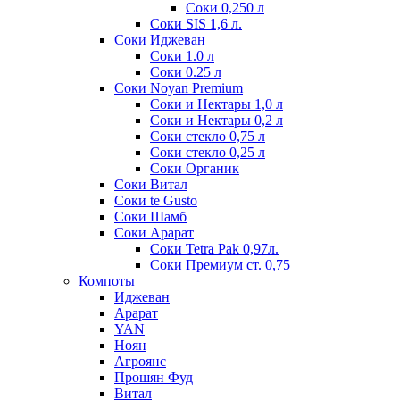
Соки 0,250 л
Соки SIS 1,6 л.
Соки Иджеван
Соки 1.0 л
Соки 0.25 л
Соки Noyan Premium
Соки и Нектары 1,0 л
Соки и Нектары 0,2 л
Соки стекло 0,75 л
Соки стекло 0,25 л
Соки Органик
Соки Витал
Соки te Gusto
Соки Шамб
Соки Арарат
Соки Tetra Pak 0,97л.
Соки Премиум ст. 0,75
Компоты
Иджеван
Арарат
YAN
Ноян
Агроянс
Прошян Фуд
Витал