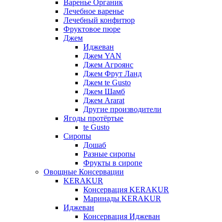
Варенье Органик
Лечебное варенье
Лечебный конфитюр
Фруктовое пюре
Джем
Иджеван
Джем YAN
Джем Агроянс
Джем Фрут Ланд
Джем te Gusto
Джем Шамб
Джем Ararat
Другие производители
Ягоды протёртые
te Gusto
Сиропы
Дошаб
Разные сиропы
Фрукты в сиропе
Овощные Консервации
KERAKUR
Консервация KERAKUR
Маринады KERAKUR
Иджеван
Консервация Иджеван