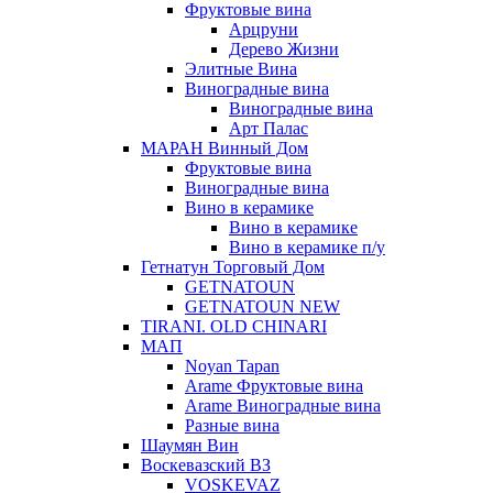
Фруктовые вина
Арцруни
Дерево Жизни
Элитные Вина
Виноградные вина
Виноградные вина
Арт Палас
МАРАН Винный Дом
Фруктовые вина
Виноградные вина
Вино в керамике
Вино в керамике
Вино в керамике п/у
Гетнатун Торговый Дом
GETNATOUN
GETNATOUN NEW
TIRANI. OLD CHINARI
МАП
Noyan Tapan
Arame Фруктовые вина
Arame Виноградные вина
Разные вина
Шаумян Вин
Воскевазский ВЗ
VOSKEVAZ