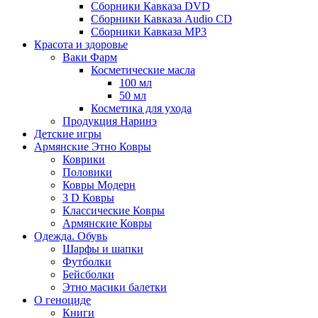
Сборники Кавказа DVD
Сборники Кавказа Audio CD
Сборники Кавказа MP3
Красота и здоровье
Ваки Фарм
Косметические масла
100 мл
50 мл
Косметика для ухода
Продукция Наринэ
Детские игры
Армянские Этно Ковры
Коврики
Половики
Ковры Модерн
3 D Ковры
Классические Ковры
Армянские Ковры
Одежда. Обувь
Шарфы и шапки
Футболки
Бейсболки
Этно масики балетки
О геноциде
Книги