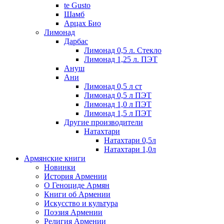
te Gusto
Шамб
Арцах Био
Лимонад
Дарбас
Лимонад 0,5 л. Стекло
Лимонад 1,25 л. ПЭТ
Ануш
Ани
Лимонад 0,5 л ст
Лимонад 0,5 л ПЭТ
Лимонад 1,0 л ПЭТ
Лимонад 1,5 л ПЭТ
Другие производители
Натахтари
Натахтари 0,5л
Натахтари 1,0л
Армянские книги
Новинки
История Армении
О Геноциде Армян
Книги об Армении
Иcкусство и культура
Поэзия Армении
Религия Армении