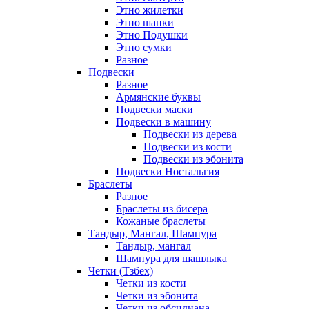
Этно жилетки
Этно шапки
Этно Подушки
Этно сумки
Разное
Подвески
Разное
Армянские буквы
Подвески маски
Подвески в машину
Подвески из дерева
Подвески из кости
Подвески из эбонита
Подвески Ностальгия
Браслеты
Разное
Браслеты из бисера
Кожаные браслеты
Тандыр, Мангал, Шампура
Тандыр, мангал
Шампура для шашлыка
Четки (Тзбех)
Четки из кости
Четки из эбонита
Четки из обсидиана