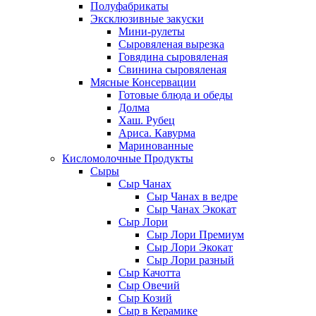
Полуфабрикаты
Эксклюзивные закуски
Мини-рулеты
Сыровяленая вырезка
Говядина сыровяленая
Свинина сыровяленая
Мясные Консервации
Готовые блюда и обеды
Долма
Хаш. Рубец
Ариса. Кавурма
Маринованные
Кисломолочные Продукты
Сыры
Сыр Чанах
Сыр Чанах в ведре
Сыр Чанах Экокат
Сыр Лори
Сыр Лори Премиум
Сыр Лори Экокат
Сыр Лори разный
Сыр Качотта
Сыр Овечий
Сыр Козий
Сыр в Керамике