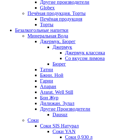
Другие производители
Globex
Печёная продукция. Торты
Печёная продукция
Торты
Безалкогольные напитки
Минеральная Вода
Джермук. Бюрег
Джермук
Джермук классика
Со вкусом лимона
Бюрег
Татни
Бжни. Ной
Гарни
Апаран
Ararat. Well Still
Бон Жур
Дилижан. Зулал
Другие Производители
Dausuz
Соки
Соки SIS Натурал
Соки YAN
Соки 0,930 л