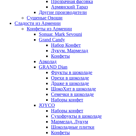
Прозрачная фасовка
Армянский Тараз
Другие производители
Сушеные Овощи
Сладости из Армении
Конфеты из Армении
Sonuar. Mark Sevouni
Grand Candy
Набор Конфет
Лукум. Мармелад
Конфеты
Арколад
GRAND Dian
Фрукты в шоколаде
Орехи в шоколаде
Драже в шоколаде
ШокоХит в шоколаде
Семечки в шоколаде
Наборы конфет
JOYCO
Наборы конфет
Сухофрукты в шоколаде
Мармелад. Лукум
Шоколадные плитки
Конфеты