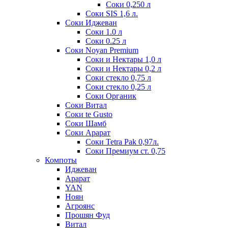
Соки 0,250 л
Соки SIS 1,6 л.
Соки Иджеван
Соки 1.0 л
Соки 0.25 л
Соки Noyan Premium
Соки и Нектары 1,0 л
Соки и Нектары 0,2 л
Соки стекло 0,75 л
Соки стекло 0,25 л
Соки Органик
Соки Витал
Соки te Gusto
Соки Шамб
Соки Арарат
Соки Tetra Pak 0,97л.
Соки Премиум ст. 0,75
Компоты
Иджеван
Арарат
YAN
Ноян
Агроянс
Прошян Фуд
Витал