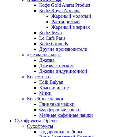
Кофе Gold Ararat Product
Кофе Royal Armenia
Жареный молотый
Растворимый
Жареный в зернах
Кофе Jezva
Le Café Paris
Кофе Grounds
Другие производители
джезва для кофе
Джезва
Джезва с песком
Джезва индукционной
Кофемолки
Edik Balyan
Классичиские
Мини
Кофейные чашки
Глиняные чашки
Фарфоровые чашки
Медные кофейные чашки
Сухофрукты. Орехи
Сухофрукты
Подарочные наборы