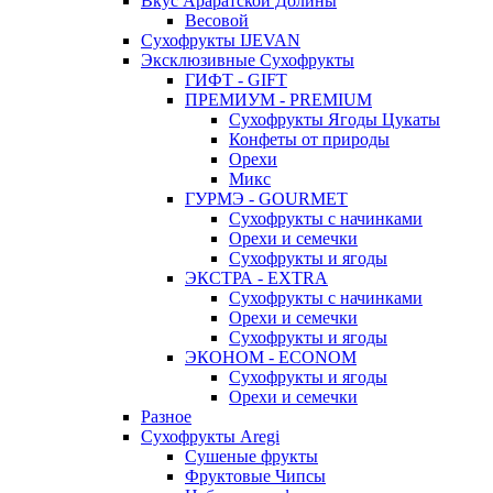
Вкус Араратской Долины
Весовой
Сухофрукты IJEVAN
Эксклюзивные Сухофрукты
ГИФТ - GIFT
ПРЕМИУМ - PREMIUM
Сухофрукты Ягоды Цукаты
Конфеты от природы
Орехи
Микс
ГУРМЭ - GOURMET
Сухофрукты с начинками
Орехи и семечки
Сухофрукты и ягоды
ЭКСТРА - EXTRA
Сухофрукты с начинками
Орехи и семечки
Сухофрукты и ягоды
ЭКОНОМ - ECONOM
Сухофрукты и ягоды
Орехи и семечки
Разное
Сухофрукты Aregi
Сушеные фрукты
Фруктовые Чипсы