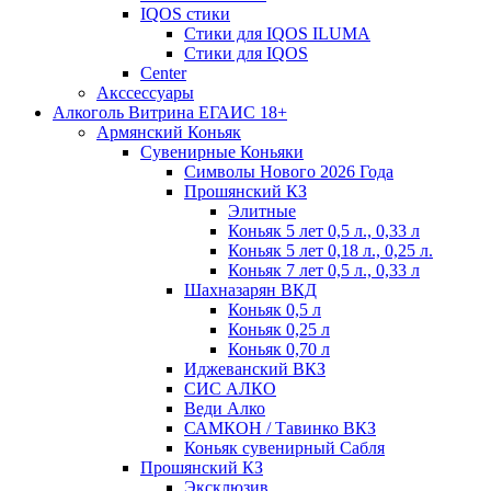
IQOS стики
Стики для IQOS ILUMA
Стики для IQOS
Сenter
Акссессуары
Алкоголь Витрина ЕГАИС 18+
Армянский Коньяк
Сувенирные Коньяки
Символы Нового 2026 Года
Прошянский КЗ
Элитные
Коньяк 5 лет 0,5 л., 0,33 л
Коньяк 5 лет 0,18 л., 0,25 л.
Коньяк 7 лет 0,5 л., 0,33 л
Шахназарян ВКД
Коньяк 0,5 л
Коньяк 0,25 л
Коньяк 0,70 л
Иджеванский ВКЗ
СИС АЛКО
Веди Алко
САМКОН / Тавинко ВКЗ
Коньяк сувенирный Сабля
Прошянский КЗ
Эксклюзив