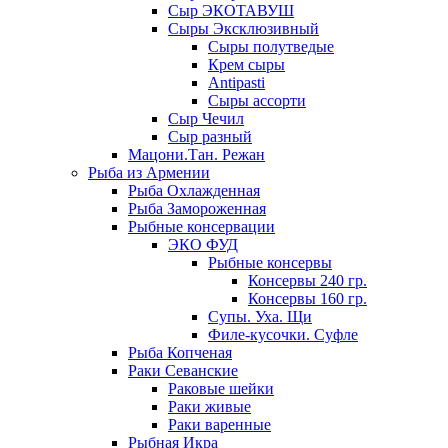
Сыр ЭКОТАВУШ
Сыры Эксклюзивный
Сыры полутведые
Крем сыры
Antipasti
Сыры ассорти
Сыр Чечил
Сыр разный
Мацони.Тан. Режан
Рыба из Армении
Рыба Охлажденная
Рыба Замороженная
Рыбные консервации
ЭКО ФУД
Рыбные консервы
Консервы 240 гр.
Консервы 160 гр.
Супы. Уха. Щи
Филе-кусочки. Суфле
Рыба Копченая
Раки Севанские
Раковые шейки
Раки живые
Раки варенные
Рыбная Икра