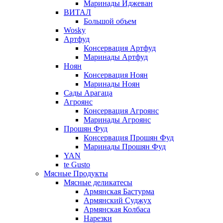
Маринады Иджеван
ВИТАЛ
Большой объем
Wosky
Артфуд
Консервация Артфуд
Маринады Артфуд
Ноян
Консервация Ноян
Маринады Ноян
Сады Арагаца
Агроянс
Консервация Агроянс
Маринады Агроянс
Прошян Фуд
Консервация Прошян Фуд
Маринады Прошян Фуд
YAN
te Gusto
Мясные Продукты
Мясные деликатесы
Армянская Бастурма
Армянский Суджух
Армянская Колбаса
Нарезки