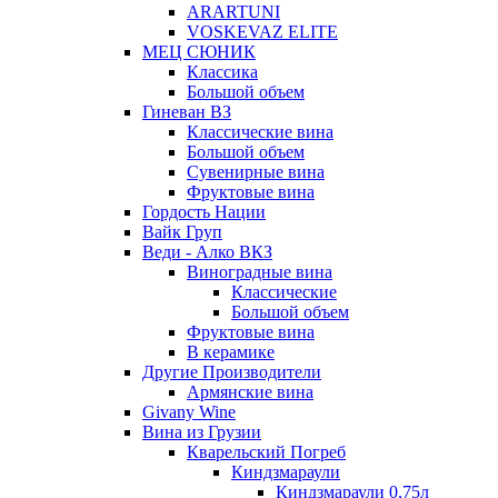
ARARTUNI
VOSKEVAZ ELITE
МЕЦ СЮНИК
Классика
Большой объем
Гиневан ВЗ
Классические вина
Большой объем
Сувенирные вина
Фруктовые вина
Гордость Нации
Вайк Груп
Веди - Алко ВКЗ
Виноградные вина
Классические
Большой объем
Фруктовые вина
В керамике
Другие Производители
Армянские вина
Givany Wine
Вина из Грузии
Кварельский Погреб
Киндзмараули
Киндзмараули 0,75л