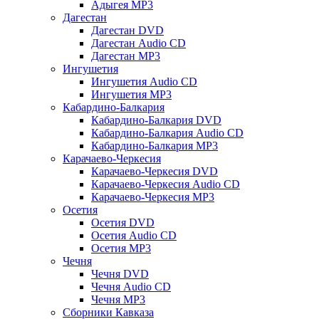
Адыгея MP3
Дагестан
Дагестан DVD
Дагестан Audio CD
Дагестан MP3
Ингушетия
Ингушетия Audio CD
Ингушетия MP3
Кабардино-Балкария
Кабардино-Балкария DVD
Кабардино-Балкария Audio CD
Кабардино-Балкария MP3
Карачаево-Черкесия
Карачаево-Черкесия DVD
Карачаево-Черкесия Audio CD
Карачаево-Черкесия MP3
Осетия
Осетия DVD
Осетия Audio CD
Осетия MP3
Чечня
Чечня DVD
Чечня Audio CD
Чечня MP3
Сборники Кавказа