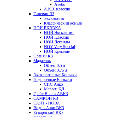
Avetis
А.К.З. классик
Гиневан ВЗ
Эксклюзив
Классический коньяк
НОЙ ЕКВВКА
НОЙ Эксклюзив
НОЙ Классик
НОЙ Легенды
NOY Very Speсial
НОЙ Кремлин
Оганян КЗ
Мадатовъ
Объем 0,5 л
Объем 0,75 л
Эксклюзивные Коньяки
Подарочные Коньяки
СИС Алко
Мараси КД
Грейт Велли АВКЗ
САМКОН КЗ
САЯТ - НОВА
Веди - Алко ВКЗ
Егвардский ВКЗ