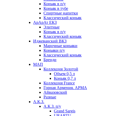
Коньяк в п/у
Коньяк в тубе
Спиртные напитки
Классический коньяк
АрАрАт ЕКЗ
Элитные
Коньяк в п/у
Классический коньяк
Иджеванский ВКЗ
Марочные коньяки
Коньяки п/у
Классический коньяк
Бренди
МАП
Коллекция Золотой
Объем 0,5 л
Коньяк 0,7 л
Коллекция France
Горная Армения. АРМА
Айвазовский
Разные
А.К.З.
А.К.З. п/у
Grand Sargis
URARTU