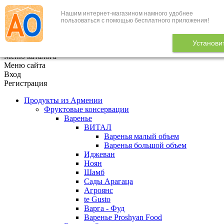
Нашим интернет-магазином намного удобнее
+7 (495) 646-888-1
пользоваться с помощью бесплатного приложения!
В корзине
0
товаров
Установи
x
Меню каталога
Меню сайта
Вход
Регистрация
Продукты из Армении
Фруктовые консервации
Варенье
ВИТАЛ
Варенья малый объем
Варенья большой объем
Иджеван
Ноян
Шамб
Сады Арагаца
Агроянс
te Gusto
Варга - Фуд
Варенье Proshyan Food