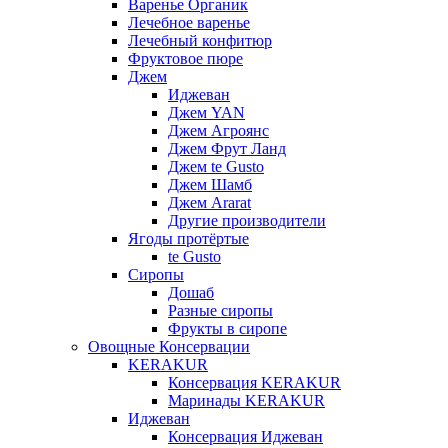
Варенье Органик
Лечебное варенье
Лечебный конфитюр
Фруктовое пюре
Джем
Иджеван
Джем YAN
Джем Агроянс
Джем Фрут Ланд
Джем te Gusto
Джем Шамб
Джем Ararat
Другие производители
Ягоды протёртые
te Gusto
Сиропы
Дошаб
Разные сиропы
Фрукты в сиропе
Овощные Консервации
KERAKUR
Консервация KERAKUR
Маринады KERAKUR
Иджеван
Консервация Иджеван