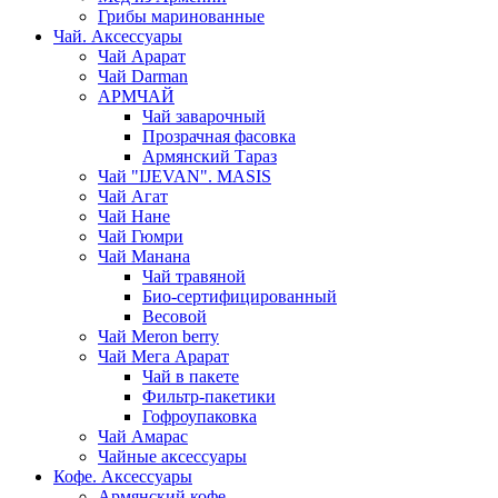
Грибы маринованные
Чай. Аксессуары
Чай Арарат
Чай Darman
АРМЧАЙ
Чай заварочный
Прозрачная фасовка
Армянский Тараз
Чай "IJEVAN". MASIS
Чай Агат
Чай Нане
Чай Гюмри
Чай Манана
Чай травяной
Био-сертифицированный
Весовой
Чай Meron berry
Чай Мега Арарат
Чай в пакете
Фильтр-пакетики
Гофроупаковка
Чай Амарас
Чайные аксессуары
Кофе. Аксессуары
Армянский кофе