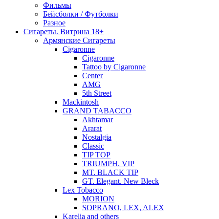
Фильмы
Бейсболки / Футболки
Разное
Сигареты. Витрина 18+
Армянские Сигареты
Cigaronne
Cigaronne
Tattoo by Cigaronne
Center
AMG
5th Street
Mackintosh
GRAND TABACCO
Akhtamar
Ararat
Nostalgia
Classic
TIP TOP
TRIUMPH. VIP
MT. BLACK TIP
GT. Elegant. New Bleck
Lex Tobacco
MORION
SOPRANO, LEX, ALEX
Karelia and others