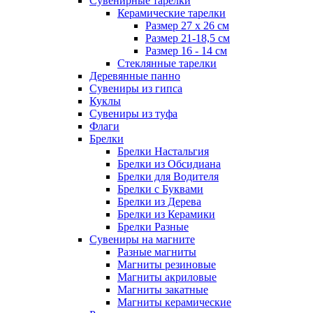
Сувенирные тарелки
Керамические тарелки
Размер 27 х 26 см
Размер 21-18,5 см
Размер 16 - 14 см
Стеклянные тарелки
Деревянные панно
Сувениры из гипса
Куклы
Сувениры из туфа
Флаги
Брелки
Брелки Настальгия
Брелки из Обсидиана
Брелки для Водителя
Брелки с Буквами
Брелки из Дерева
Брелки из Керамики
Брелки Разные
Сувениры на магните
Разные магниты
Магниты резиновые
Магниты акриловые
Магниты закатные
Магниты керамические