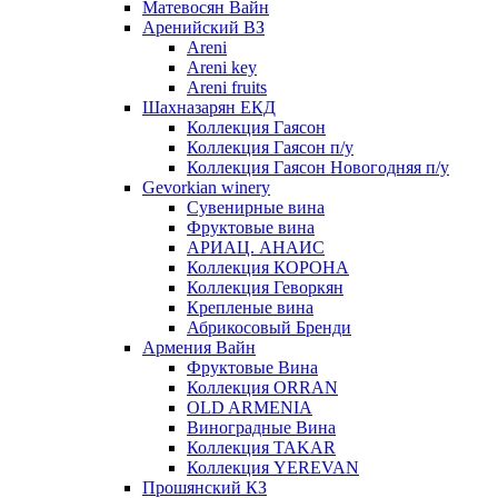
Матевосян Вайн
Аренийский ВЗ
Areni
Areni key
Areni fruits
Шахназарян ЕКД
Коллекция Гаясон
Коллекция Гаясон п/у
Коллекция Гаясон Новогодняя п/у
Gevorkian winery
Сувенирные вина
Фруктовые вина
АРИАЦ. АНАИС
Коллекция КОРОНА
Коллекция Геворкян
Крепленые вина
Абрикосовый Бренди
Армения Вайн
Фруктовые Вина
Коллекция ORRAN
OLD ARMENIA
Виноградные Вина
Коллекция TAKAR
Коллекция YEREVAN
Прошянский КЗ