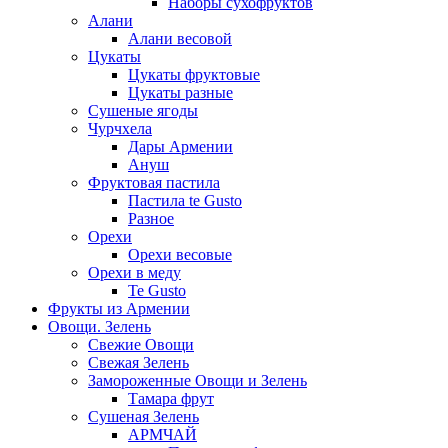
Наборы сухофруктов
Алани
Алани весовой
Цукаты
Цукаты фруктовые
Цукаты разные
Сушеные ягоды
Чурчхела
Дары Армении
Ануш
Фруктовая пастила
Пастила te Gusto
Разное
Орехи
Орехи весовые
Орехи в меду
Te Gusto
Фрукты из Армении
Овощи. Зелень
Свежие Овощи
Свежая Зелень
Замороженные Овощи и Зелень
Тамара фрут
Сушеная Зелень
АРМЧАЙ