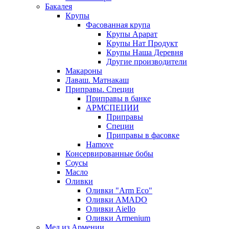
Бакалея
Крупы
Фасованная крупа
Крупы Арарат
Крупы Нат Продукт
Крупы Наша Деревня
Другие производители
Макароны
Лаваш. Матнакаш
Приправы. Специи
Приправы в банке
АРМСПЕЦИИ
Приправы
Специи
Приправы в фасовке
Hamove
Консервированные бобы
Соусы
Масло
Оливки
Оливки "Arm Eco"
Оливки AMADO
Оливки Aiello
Оливки Armenium
Мед из Армении