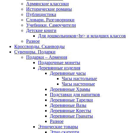
Армянские классики
Исторические романы
Публицистика
Словари. Разговорники
Учебники. Самоучители
Детские книги
Для дошкольников<br> и младших классов
Разное
Кроссворды. Сканворды
Сувениры. Подарки
Подарки – Армения
Подарочные монеты
Деревянные изделия
Деревянные часы
Часы настольные
Часы настенные
Деревянные Храмы
Подставки для напитков
Деревянные Тарелки
Деревянные Вазы
Деревянные Кресты
Деревянные Гранаты
Разное
Этнические товары
Этно скатерти