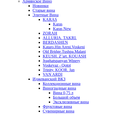
Армянское Вино
Новинки
Старые вина
Элитные Вина
KARAS
Karas
Karas New
ZORAH
ALLURIA. TAKRI.
BERDASHEN
Kataro.Hin Areni.Voskeni
Old Bridge.Tushpa.Malani
KEUSH. Z’art. KOUASH
Jraghatspanyan Winery
Voskevaz - Qotot
Trinity. KOOR. Jan
VAN ARDI
Иджеванский ВКЗ
Коллекционные вина
Виноградные вина
Вина 0,75 л
Большой объем
Эксклюзивные вина
Фруктовые вина
Cувенирные вина