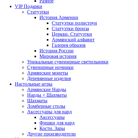
Разное
VIP Подарки
Статуэтки
История Армении
Статуэтки полистоун
Статуэтки бронза
Церкви. Статуэтки
Армянский алфавит
Галерея образов
История России
Мировая история
Уникальные сувенирные светильники
Сувенирные ночники
Армянские монеты
Деревянные изделия
Настольные игры
Армянские Нарды
Нарды + Шахматы
Шахматы
Ломберные столы
Аксессуары для нард
Аксессуары
Фишки для нард
Кости. Зары
Другие производители