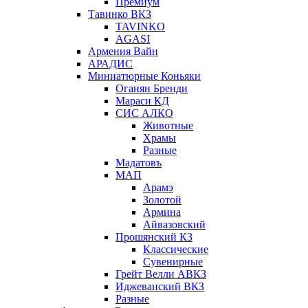
Премиум
Тавинко ВКЗ
TAVINKO
AGASI
Армения Вайн
АРАДИС
Миниатюрные Коньяки
Оганян Бренди
Мараси КД
СИС АЛКО
Животные
Храмы
Разные
Мадатовъ
МАП
Арамэ
Золотой
Армина
Айвазовский
Прошянский КЗ
Классические
Сувенирные
Грейт Велли АВКЗ
Иджеванский ВКЗ
Разные