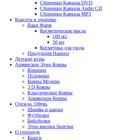
Сборники Кавказа DVD
Сборники Кавказа Audio CD
Сборники Кавказа MP3
Красота и здоровье
Ваки Фарм
Косметические масла
100 мл
50 мл
Косметика для ухода
Продукция Наринэ
Детские игры
Армянские Этно Ковры
Коврики
Половики
Ковры Модерн
3 D Ковры
Классические Ковры
Армянские Ковры
Одежда. Обувь
Шарфы и шапки
Футболки
Бейсболки
Этно масики балетки
О геноциде
Книги