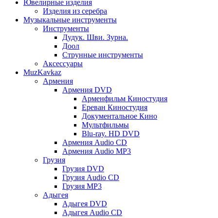
Ювелирные изделия
Изделия из серебра
Музыкальные инструменты
Инструменты
Дудук. Шви. Зурна.
Доол
Струнные инструменты
Аксессуары
MuzKavkaz
Армения
Армения DVD
Арменфильм Киностудия
Ереван Киностудия
Документальное Кино
Мультфильмы
Blu-ray. HD DVD
Армения Audio CD
Армения Audio MP3
Грузия
Грузия DVD
Грузия Audio CD
Грузия MP3
Адыгея
Адыгея DVD
Адыгея Audio CD