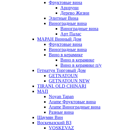
Фруктовые вина
Арцруни
Дерево Жизни
Элитные Вина
Виноградные вина
Виноградные вина
Арт Палас
МАРАН Винный Дом
Фруктовые вина
Виноградные вина
Вино в керамике
Вино в керамике
Вино в керамике п/у
Гетнатун Торговый Дом
GETNATOUN
GETNATOUN NEW
TIRANI. OLD CHINARI
МАП
Noyan Tapan
Arame Фруктовые вина
Arame Виноградные вина
Разные вина
Шаумян Вин
Воскевазский ВЗ
VOSKEVAZ