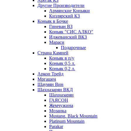
Арегак КЗ
Другие Производители
Армянские Коньяки
Кизлярский КЗ
Коньяк в Бочке
Гиневан ВЗ
Коньяк "СИС АЛКО"
Иджеванский ВКЗ
Мараси
Подарочные
Страна Камней
Коньяк в п/у
Коньяк 0,5 л.
Коньяк 0,2 л.
Аркон Трейд
Мргашен
Шаумян Вин
Шахназарян ВКД
Шахназарян
ГАЯСОН
Жемчужина
Мозаика
Mustang. Black Mountain
Platinum Mountain
Parakar