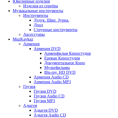
Ювелирные изделия
Изделия из серебра
Музыкальные инструменты
Инструменты
Дудук. Шви. Зурна.
Доол
Струнные инструменты
Аксессуары
MuzKavkaz
Армения
Армения DVD
Арменфильм Киностудия
Ереван Киностудия
Документальное Кино
Мультфильмы
Blu-ray. HD DVD
Армения Audio CD
Армения Audio MP3
Грузия
Грузия DVD
Грузия Audio CD
Грузия MP3
Адыгея
Адыгея DVD
Адыгея Audio CD