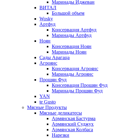
Маринады Иджеван
ВИТАЛ
Большой объем
Wosky
Артфуд
Консервация Артфуд
Маринады Артфуд
Ноян
Консервация Ноян
Маринады Ноян
Сады Арагаца
Агроянс
Консервация Агроянс
Маринады Агроянс
Прошян Фуд
Консервация Прошян Фуд
Маринады Прошян Фуд
YAN
te Gusto
Мясные Продукты
Мясные деликатесы
Армянская Бастурма
Армянский Суджух
Армянская Колбаса
Нарезки