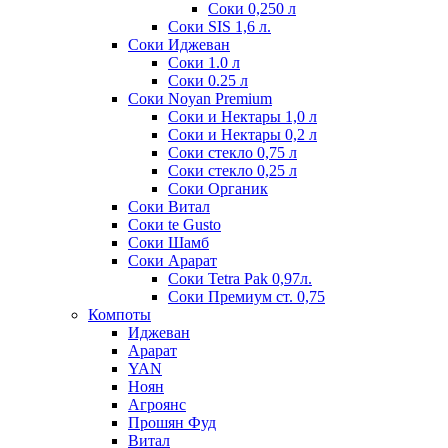
Соки 0,250 л
Соки SIS 1,6 л.
Соки Иджеван
Соки 1.0 л
Соки 0.25 л
Соки Noyan Premium
Соки и Нектары 1,0 л
Соки и Нектары 0,2 л
Соки стекло 0,75 л
Соки стекло 0,25 л
Соки Органик
Соки Витал
Соки te Gusto
Соки Шамб
Соки Арарат
Соки Tetra Pak 0,97л.
Соки Премиум ст. 0,75
Компоты
Иджеван
Арарат
YAN
Ноян
Агроянс
Прошян Фуд
Витал