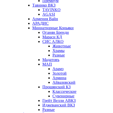
Премиум
Тавинко ВКЗ
TAVINKO
AGASI
Армения Вайн
АРАДИС
Миниатюрные Коньяки
Оганян Бренди
Мараси КД
СИС АЛКО
Животные
Храмы
Разные
Мадатовъ
МАП
Арамэ
Золотой
Армина
Айвазовский
Прошянский КЗ
Классические
Сувенирные
Грейт Велли АВКЗ
Иджеванский ВКЗ
Разные