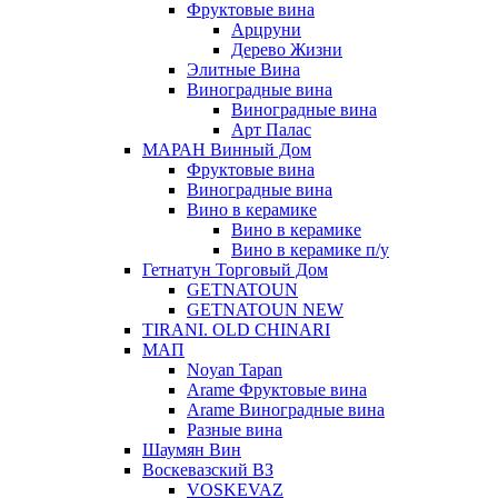
Фруктовые вина
Арцруни
Дерево Жизни
Элитные Вина
Виноградные вина
Виноградные вина
Арт Палас
МАРАН Винный Дом
Фруктовые вина
Виноградные вина
Вино в керамике
Вино в керамике
Вино в керамике п/у
Гетнатун Торговый Дом
GETNATOUN
GETNATOUN NEW
TIRANI. OLD CHINARI
МАП
Noyan Tapan
Arame Фруктовые вина
Arame Виноградные вина
Разные вина
Шаумян Вин
Воскевазский ВЗ
VOSKEVAZ