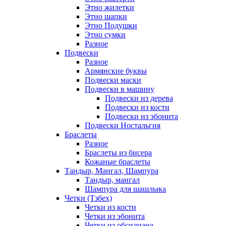
Этно жилетки
Этно шапки
Этно Подушки
Этно сумки
Разное
Подвески
Разное
Армянские буквы
Подвески маски
Подвески в машину
Подвески из дерева
Подвески из кости
Подвески из эбонита
Подвески Ностальгия
Браслеты
Разное
Браслеты из бисера
Кожаные браслеты
Тандыр, Мангал, Шампура
Тандыр, мангал
Шампура для шашлыка
Четки (Тзбех)
Четки из кости
Четки из эбонита
Четки из обсидиана