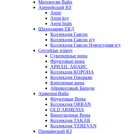
Матевосян Вайн
Аренийский ВЗ
Areni
Areni key
Areni fruits
Шахназарян ЕКД
Коллекция Гаясон
Коллекция Гаясон п/у
Коллекция Гаясон Новогодняя п/у
Gevorkian winery
Сувенирные вина
Фруктовые вина
АРИАЦ. АНАИС
Коллекция КОРОНА
Коллекция Геворкян
Крепленые вина
Абрикосовый Бренди
Армения Вайн
Фруктовые Вина
Коллекция ORRAN
OLD ARMENIA
Виноградные Вина
Коллекция TAKAR
Коллекция YEREVAN
Прошянский КЗ