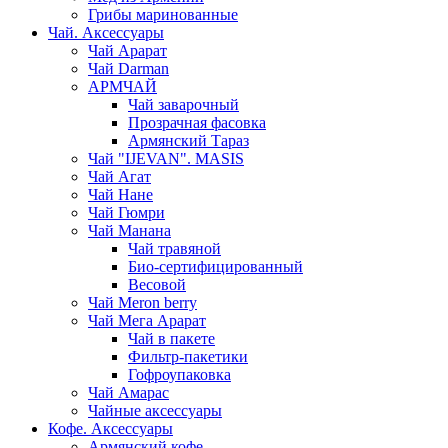
Грибы маринованные
Чай. Аксессуары
Чай Арарат
Чай Darman
АРМЧАЙ
Чай заварочный
Прозрачная фасовка
Армянский Тараз
Чай "IJEVAN". MASIS
Чай Агат
Чай Нане
Чай Гюмри
Чай Манана
Чай травяной
Био-сертифицированный
Весовой
Чай Meron berry
Чай Мега Арарат
Чай в пакете
Фильтр-пакетики
Гофроупаковка
Чай Амарас
Чайные аксессуары
Кофе. Аксессуары
Армянский кофе