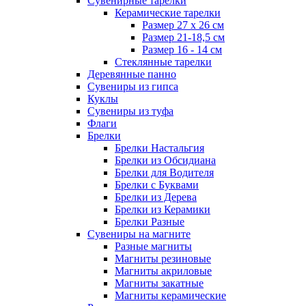
Сувенирные тарелки
Керамические тарелки
Размер 27 х 26 см
Размер 21-18,5 см
Размер 16 - 14 см
Стеклянные тарелки
Деревянные панно
Сувениры из гипса
Куклы
Сувениры из туфа
Флаги
Брелки
Брелки Настальгия
Брелки из Обсидиана
Брелки для Водителя
Брелки с Буквами
Брелки из Дерева
Брелки из Керамики
Брелки Разные
Сувениры на магните
Разные магниты
Магниты резиновые
Магниты акриловые
Магниты закатные
Магниты керамические