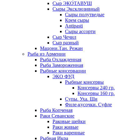
Сыр ЭКОТАВУШ
Сыры Эксклюзивный
Сыры полутведые
Крем сыры
Antipasti
Сыры ассорти
Сыр Чечил
Сыр разный
Мацони.Тан. Режан
Рыба из Армении
Рыба Охлажденная
Рыба Замороженная
Рыбные консервации
ЭКО ФУД
Рыбные консервы
Консервы 240 гр.
Консервы 160 гр.
Супы. Уха. Щи
Филе-кусочки. Суфле
Рыба Копченая
Раки Севанские
Раковые шейки
Раки живые
Раки варенные
Рыбная Икра