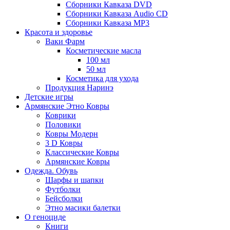
Сборники Кавказа DVD
Сборники Кавказа Audio CD
Сборники Кавказа MP3
Красота и здоровье
Ваки Фарм
Косметические масла
100 мл
50 мл
Косметика для ухода
Продукция Наринэ
Детские игры
Армянские Этно Ковры
Коврики
Половики
Ковры Модерн
3 D Ковры
Классические Ковры
Армянские Ковры
Одежда. Обувь
Шарфы и шапки
Футболки
Бейсболки
Этно масики балетки
О геноциде
Книги