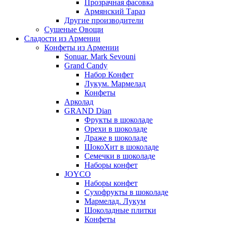
Прозрачная фасовка
Армянский Тараз
Другие производители
Сушеные Овощи
Сладости из Армении
Конфеты из Армении
Sonuar. Mark Sevouni
Grand Candy
Набор Конфет
Лукум. Мармелад
Конфеты
Арколад
GRAND Dian
Фрукты в шоколаде
Орехи в шоколаде
Драже в шоколаде
ШокоХит в шоколаде
Семечки в шоколаде
Наборы конфет
JOYCO
Наборы конфет
Сухофрукты в шоколаде
Мармелад. Лукум
Шоколадные плитки
Конфеты