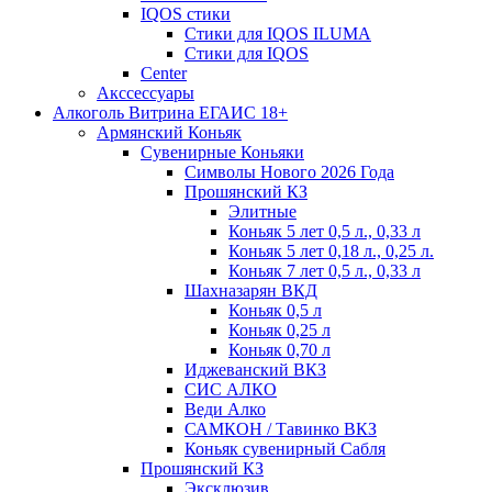
IQOS стики
Стики для IQOS ILUMA
Стики для IQOS
Сenter
Акссессуары
Алкоголь Витрина ЕГАИС 18+
Армянский Коньяк
Сувенирные Коньяки
Символы Нового 2026 Года
Прошянский КЗ
Элитные
Коньяк 5 лет 0,5 л., 0,33 л
Коньяк 5 лет 0,18 л., 0,25 л.
Коньяк 7 лет 0,5 л., 0,33 л
Шахназарян ВКД
Коньяк 0,5 л
Коньяк 0,25 л
Коньяк 0,70 л
Иджеванский ВКЗ
СИС АЛКО
Веди Алко
САМКОН / Тавинко ВКЗ
Коньяк сувенирный Сабля
Прошянский КЗ
Эксклюзив