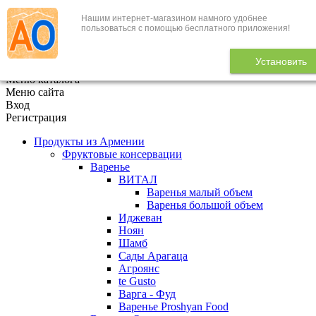
Нашим интернет-магазином намного удобнее
+7 (495) 646-888-1
пользоваться с помощью бесплатного приложения!
В корзине
0
товаров
Установить
x
Меню каталога
Меню сайта
Вход
Регистрация
Продукты из Армении
Фруктовые консервации
Варенье
ВИТАЛ
Варенья малый объем
Варенья большой объем
Иджеван
Ноян
Шамб
Сады Арагаца
Агроянс
te Gusto
Варга - Фуд
Варенье Proshyan Food