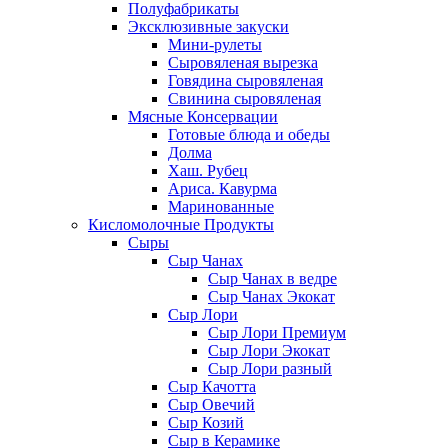
Полуфабрикаты
Эксклюзивные закуски
Мини-рулеты
Сыровяленая вырезка
Говядина сыровяленая
Свинина сыровяленая
Мясные Консервации
Готовые блюда и обеды
Долма
Хаш. Рубец
Ариса. Кавурма
Маринованные
Кисломолочные Продукты
Сыры
Сыр Чанах
Сыр Чанах в ведре
Сыр Чанах Экокат
Сыр Лори
Сыр Лори Премиум
Сыр Лори Экокат
Сыр Лори разный
Сыр Качотта
Сыр Овечий
Сыр Козий
Сыр в Керамике