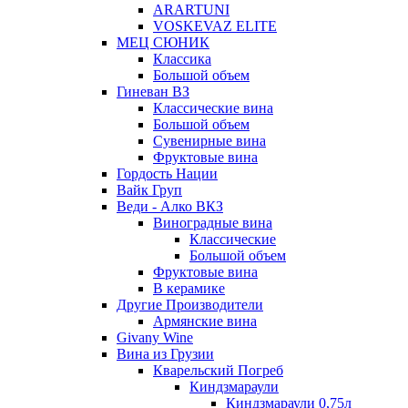
ARARTUNI
VOSKEVAZ ELITE
МЕЦ СЮНИК
Классика
Большой объем
Гиневан ВЗ
Классические вина
Большой объем
Сувенирные вина
Фруктовые вина
Гордость Нации
Вайк Груп
Веди - Алко ВКЗ
Виноградные вина
Классические
Большой объем
Фруктовые вина
В керамике
Другие Производители
Армянские вина
Givany Wine
Вина из Грузии
Кварельский Погреб
Киндзмараули
Киндзмараули 0,75л