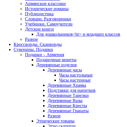
Армянские классики
Исторические романы
Публицистика
Словари. Разговорники
Учебники. Самоучители
Детские книги
Для дошкольников<br> и младших классов
Разное
Кроссворды. Сканворды
Сувениры. Подарки
Подарки – Армения
Подарочные монеты
Деревянные изделия
Деревянные часы
Часы настольные
Часы настенные
Деревянные Храмы
Подставки для напитков
Деревянные Тарелки
Деревянные Вазы
Деревянные Кресты
Деревянные Гранаты
Разное
Этнические товары
Этно скатерти