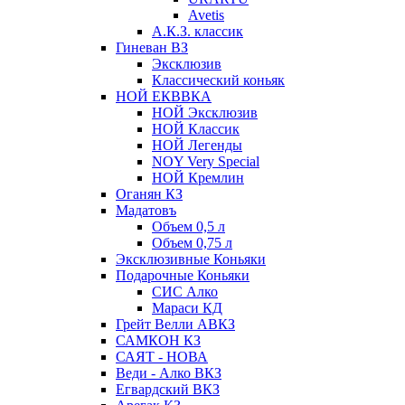
Avetis
А.К.З. классик
Гиневан ВЗ
Эксклюзив
Классический коньяк
НОЙ ЕКВВКА
НОЙ Эксклюзив
НОЙ Классик
НОЙ Легенды
NOY Very Speсial
НОЙ Кремлин
Оганян КЗ
Мадатовъ
Объем 0,5 л
Объем 0,75 л
Эксклюзивные Коньяки
Подарочные Коньяки
СИС Алко
Мараси КД
Грейт Велли АВКЗ
САМКОН КЗ
САЯТ - НОВА
Веди - Алко ВКЗ
Егвардский ВКЗ