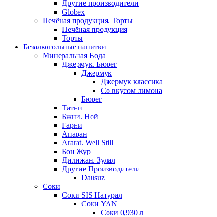
Другие производители
Globex
Печёная продукция. Торты
Печёная продукция
Торты
Безалкогольные напитки
Минеральная Вода
Джермук. Бюрег
Джермук
Джермук классика
Со вкусом лимона
Бюрег
Татни
Бжни. Ной
Гарни
Апаран
Ararat. Well Still
Бон Жур
Дилижан. Зулал
Другие Производители
Dausuz
Соки
Соки SIS Натурал
Соки YAN
Соки 0,930 л