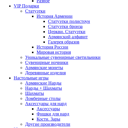
Разное
VIP Подарки
Статуэтки
История Армении
Статуэтки полистоун
Статуэтки бронза
Церкви. Статуэтки
Армянский алфавит
Галерея образов
История России
Мировая история
Уникальные сувенирные светильники
Сувенирные ночники
Армянские монеты
Деревянные изделия
Настольные игры
Армянские Нарды
Нарды + Шахматы
Шахматы
Ломберные столы
Аксессуары для нард
Аксессуары
Фишки для нард
Кости. Зары
Другие производители