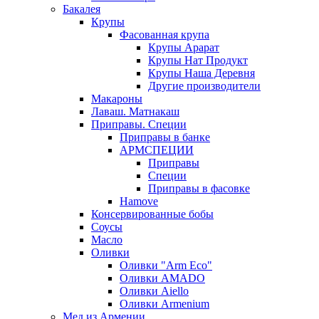
Бакалея
Крупы
Фасованная крупа
Крупы Арарат
Крупы Нат Продукт
Крупы Наша Деревня
Другие производители
Макароны
Лаваш. Матнакаш
Приправы. Специи
Приправы в банке
АРМСПЕЦИИ
Приправы
Специи
Приправы в фасовке
Hamove
Консервированные бобы
Соусы
Масло
Оливки
Оливки "Arm Eco"
Оливки AMADO
Оливки Aiello
Оливки Armenium
Мед из Армении