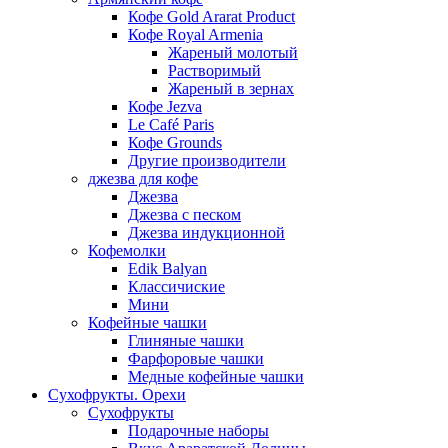
Кофе Gold Ararat Product
Кофе Royal Armenia
Жареный молотый
Растворимый
Жареный в зернах
Кофе Jezva
Le Café Paris
Кофе Grounds
Другие производители
джезва для кофе
Джезва
Джезва с песком
Джезва индукционной
Кофемолки
Edik Balyan
Классичиские
Мини
Кофейные чашки
Глиняные чашки
Фарфоровые чашки
Медные кофейные чашки
Сухофрукты. Орехи
Сухофрукты
Подарочные наборы