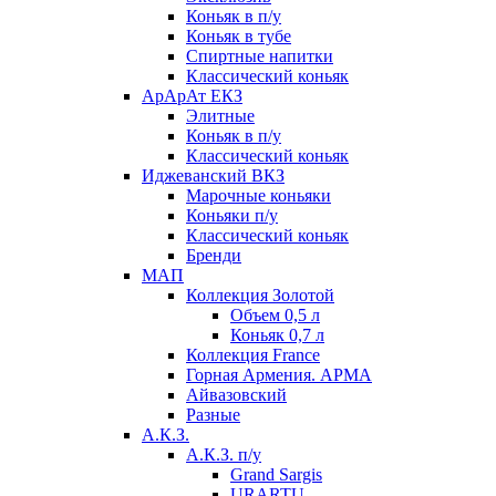
Коньяк в п/у
Коньяк в тубе
Спиртные напитки
Классический коньяк
АрАрАт ЕКЗ
Элитные
Коньяк в п/у
Классический коньяк
Иджеванский ВКЗ
Марочные коньяки
Коньяки п/у
Классический коньяк
Бренди
МАП
Коллекция Золотой
Объем 0,5 л
Коньяк 0,7 л
Коллекция France
Горная Армения. АРМА
Айвазовский
Разные
А.К.З.
А.К.З. п/у
Grand Sargis
URARTU