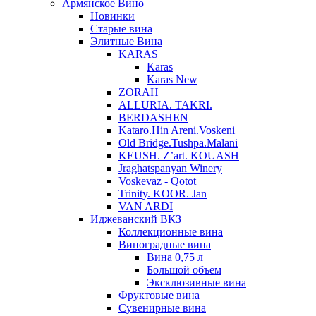
Армянское Вино
Новинки
Старые вина
Элитные Вина
KARAS
Karas
Karas New
ZORAH
ALLURIA. TAKRI.
BERDASHEN
Kataro.Hin Areni.Voskeni
Old Bridge.Tushpa.Malani
KEUSH. Z’art. KOUASH
Jraghatspanyan Winery
Voskevaz - Qotot
Trinity. KOOR. Jan
VAN ARDI
Иджеванский ВКЗ
Коллекционные вина
Виноградные вина
Вина 0,75 л
Большой объем
Эксклюзивные вина
Фруктовые вина
Cувенирные вина