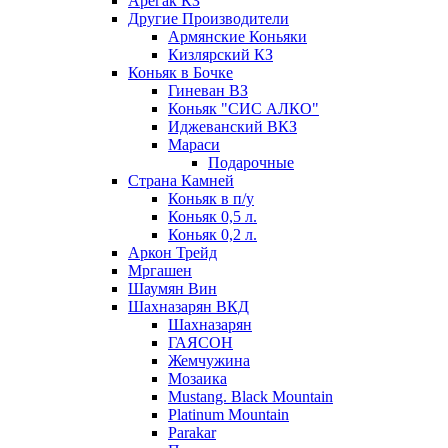
Арегак КЗ
Другие Производители
Армянские Коньяки
Кизлярский КЗ
Коньяк в Бочке
Гиневан ВЗ
Коньяк "СИС АЛКО"
Иджеванский ВКЗ
Мараси
Подарочные
Страна Камней
Коньяк в п/у
Коньяк 0,5 л.
Коньяк 0,2 л.
Аркон Трейд
Мргашен
Шаумян Вин
Шахназарян ВКД
Шахназарян
ГАЯСОН
Жемчужина
Мозаика
Mustang. Black Mountain
Platinum Mountain
Parakar