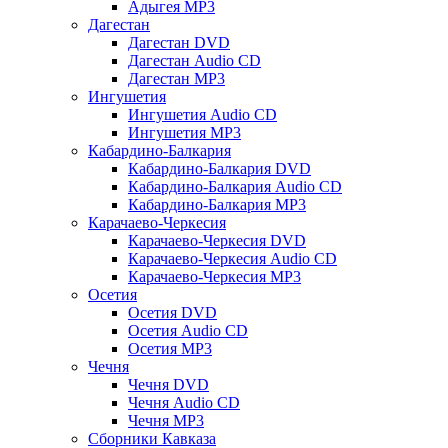
Адыгея MP3
Дагестан
Дагестан DVD
Дагестан Audio CD
Дагестан MP3
Ингушетия
Ингушетия Audio CD
Ингушетия MP3
Кабардино-Балкария
Кабардино-Балкария DVD
Кабардино-Балкария Audio CD
Кабардино-Балкария MP3
Карачаево-Черкесия
Карачаево-Черкесия DVD
Карачаево-Черкесия Audio CD
Карачаево-Черкесия MP3
Осетия
Осетия DVD
Осетия Audio CD
Осетия MP3
Чечня
Чечня DVD
Чечня Audio CD
Чечня MP3
Сборники Кавказа