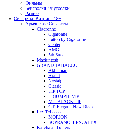
Фильмы
Бейсболки / Футболки
Разное
Сигареты. Витрина 18+
Армянские Сигареты
Cigaronne
Cigaronne
Tattoo by Cigaronne
Center
AMG
5th Street
Mackintosh
GRAND TABACCO
Akhtamar
Ararat
Nostalgia
Classic
TIP TOP
TRIUMPH. VIP
MT. BLACK TIP
GT. Elegant. New Bleck
Lex Tobacco
MORION
SOPRANO, LEX, ALEX
Karelia and others