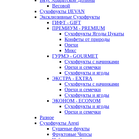
Вкус Араратской Долины
Весовой
Сухофрукты IJEVAN
Эксклюзивные Сухофрукты
ГИФТ - GIFT
ПРЕМИУМ - PREMIUM
Сухофрукты Ягоды Цукаты
Конфеты от природы
Орехи
Микс
ГУРМЭ - GOURMET
Сухофрукты с начинками
Орехи и семечки
Сухофрукты и ягоды
ЭКСТРА - EXTRA
Сухофрукты с начинками
Орехи и семечки
Сухофрукты и ягоды
ЭКОНОМ - ECONOM
Сухофрукты и ягоды
Орехи и семечки
Разное
Сухофрукты Aregi
Сушеные фрукты
Фруктовые Чипсы