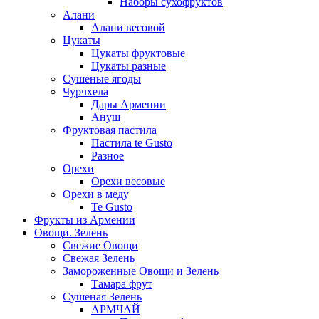
Наборы сухофруктов
Алани
Алани весовой
Цукаты
Цукаты фруктовые
Цукаты разные
Сушеные ягоды
Чурчхела
Дары Армении
Ануш
Фруктовая пастила
Пастила te Gusto
Разное
Орехи
Орехи весовые
Орехи в меду
Te Gusto
Фрукты из Армении
Овощи. Зелень
Свежие Овощи
Свежая Зелень
Замороженные Овощи и Зелень
Тамара фрут
Сушеная Зелень
АРМЧАЙ