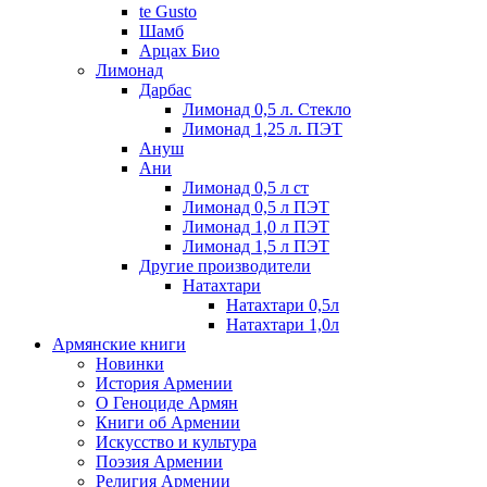
te Gusto
Шамб
Арцах Био
Лимонад
Дарбас
Лимонад 0,5 л. Стекло
Лимонад 1,25 л. ПЭТ
Ануш
Ани
Лимонад 0,5 л ст
Лимонад 0,5 л ПЭТ
Лимонад 1,0 л ПЭТ
Лимонад 1,5 л ПЭТ
Другие производители
Натахтари
Натахтари 0,5л
Натахтари 1,0л
Армянские книги
Новинки
История Армении
О Геноциде Армян
Книги об Армении
Иcкусство и культура
Поэзия Армении
Религия Армении