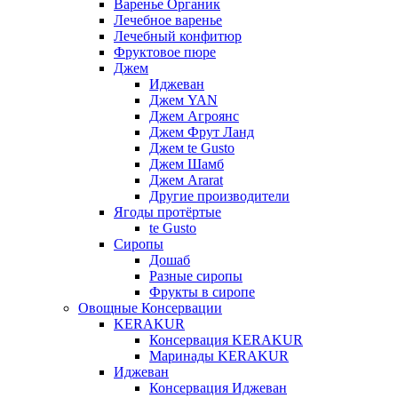
Варенье Органик
Лечебное варенье
Лечебный конфитюр
Фруктовое пюре
Джем
Иджеван
Джем YAN
Джем Агроянс
Джем Фрут Ланд
Джем te Gusto
Джем Шамб
Джем Ararat
Другие производители
Ягоды протёртые
te Gusto
Сиропы
Дошаб
Разные сиропы
Фрукты в сиропе
Овощные Консервации
KERAKUR
Консервация KERAKUR
Маринады KERAKUR
Иджеван
Консервация Иджеван