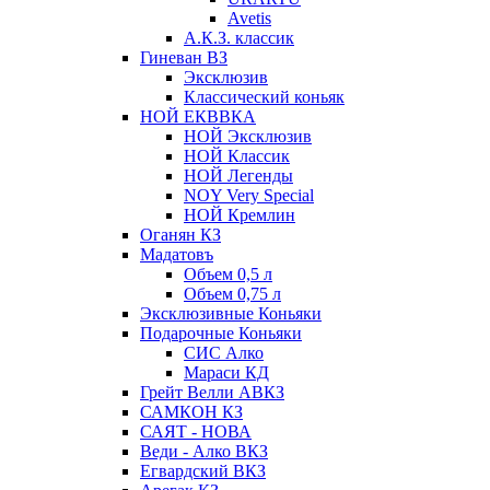
Avetis
А.К.З. классик
Гиневан ВЗ
Эксклюзив
Классический коньяк
НОЙ ЕКВВКА
НОЙ Эксклюзив
НОЙ Классик
НОЙ Легенды
NOY Very Speсial
НОЙ Кремлин
Оганян КЗ
Мадатовъ
Объем 0,5 л
Объем 0,75 л
Эксклюзивные Коньяки
Подарочные Коньяки
СИС Алко
Мараси КД
Грейт Велли АВКЗ
САМКОН КЗ
САЯТ - НОВА
Веди - Алко ВКЗ
Егвардский ВКЗ