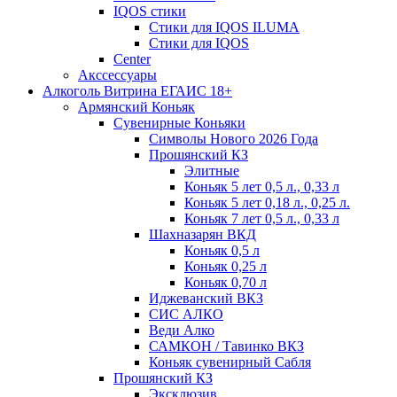
IQOS стики
Стики для IQOS ILUMA
Стики для IQOS
Сenter
Акссессуары
Алкоголь Витрина ЕГАИС 18+
Армянский Коньяк
Сувенирные Коньяки
Символы Нового 2026 Года
Прошянский КЗ
Элитные
Коньяк 5 лет 0,5 л., 0,33 л
Коньяк 5 лет 0,18 л., 0,25 л.
Коньяк 7 лет 0,5 л., 0,33 л
Шахназарян ВКД
Коньяк 0,5 л
Коньяк 0,25 л
Коньяк 0,70 л
Иджеванский ВКЗ
СИС АЛКО
Веди Алко
САМКОН / Тавинко ВКЗ
Коньяк сувенирный Сабля
Прошянский КЗ
Эксклюзив