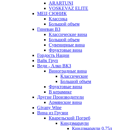
ARARTUNI
VOSKEVAZ ELITE
МЕЦ СЮНИК
Классика
Большой объем
Гиневан ВЗ
Классические вина
Большой объем
Сувенирные вина
Фруктовые вина
Гордость Нации
Вайк Груп
Веди - Алко ВКЗ
Виноградные вина
Классические
Большой объем
Фруктовые вина
В керамике
Другие Производители
Армянские вина
Givany Wine
Вина из Грузии
Кварельский Погреб
Киндзмараули
Киндзмараули 0,75л