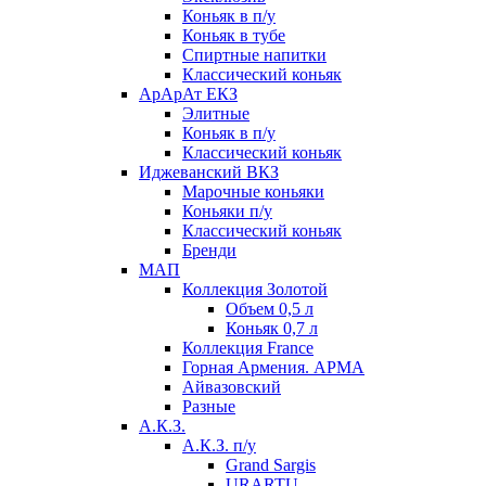
Коньяк в п/у
Коньяк в тубе
Спиртные напитки
Классический коньяк
АрАрАт ЕКЗ
Элитные
Коньяк в п/у
Классический коньяк
Иджеванский ВКЗ
Марочные коньяки
Коньяки п/у
Классический коньяк
Бренди
МАП
Коллекция Золотой
Объем 0,5 л
Коньяк 0,7 л
Коллекция France
Горная Армения. АРМА
Айвазовский
Разные
А.К.З.
А.К.З. п/у
Grand Sargis
URARTU