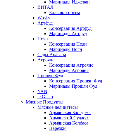
Маринады Иджеван
ВИТАЛ
Большой объем
Wosky
Артфуд
Консервация Артфуд
Маринады Артфуд
Ноян
Консервация Ноян
Маринады Ноян
Сады Арагаца
Агроянс
Консервация Агроянс
Маринады Агроянс
Прошян Фуд
Консервация Прошян Фуд
Маринады Прошян Фуд
YAN
te Gusto
Мясные Продукты
Мясные деликатесы
Армянская Бастурма
Армянский Суджух
Армянская Колбаса
Нарезки