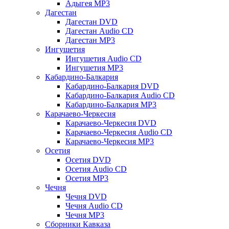
Адыгея MP3
Дагестан
Дагестан DVD
Дагестан Audio CD
Дагестан MP3
Ингушетия
Ингушетия Audio CD
Ингушетия MP3
Кабардино-Балкария
Кабардино-Балкария DVD
Кабардино-Балкария Audio CD
Кабардино-Балкария MP3
Карачаево-Черкесия
Карачаево-Черкесия DVD
Карачаево-Черкесия Audio CD
Карачаево-Черкесия MP3
Осетия
Осетия DVD
Осетия Audio CD
Осетия MP3
Чечня
Чечня DVD
Чечня Audio CD
Чечня MP3
Сборники Кавказа