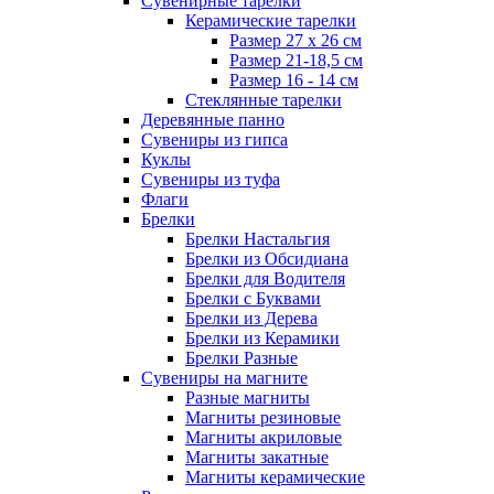
Сувенирные тарелки
Керамические тарелки
Размер 27 х 26 см
Размер 21-18,5 см
Размер 16 - 14 см
Стеклянные тарелки
Деревянные панно
Сувениры из гипса
Куклы
Сувениры из туфа
Флаги
Брелки
Брелки Настальгия
Брелки из Обсидиана
Брелки для Водителя
Брелки с Буквами
Брелки из Дерева
Брелки из Керамики
Брелки Разные
Сувениры на магните
Разные магниты
Магниты резиновые
Магниты акриловые
Магниты закатные
Магниты керамические