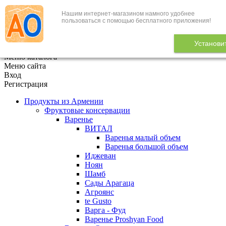
Нашим интернет-магазином намного удобнее
+7 (495) 646-888-1
пользоваться с помощью бесплатного приложения!
В корзине
0
товаров
Установи
x
Меню каталога
Меню сайта
Вход
Регистрация
Продукты из Армении
Фруктовые консервации
Варенье
ВИТАЛ
Варенья малый объем
Варенья большой объем
Иджеван
Ноян
Шамб
Сады Арагаца
Агроянс
te Gusto
Варга - Фуд
Варенье Proshyan Food