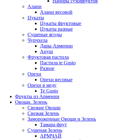
Наборы сухофруктов
Алани
Алани весовой
Цукаты
Цукаты фруктовые
Цукаты разные
Сушеные ягоды
Чурчхела
Дары Армении
Ануш
Фруктовая пастила
Пастила te Gusto
Разное
Орехи
Орехи весовые
Орехи в меду
Te Gusto
Фрукты из Армении
Овощи. Зелень
Свежие Овощи
Свежая Зелень
Замороженные Овощи и Зелень
Тамара фрут
Сушеная Зелень
АРМЧАЙ