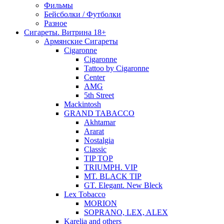
Фильмы
Бейсболки / Футболки
Разное
Сигареты. Витрина 18+
Армянские Сигареты
Cigaronne
Cigaronne
Tattoo by Cigaronne
Center
AMG
5th Street
Mackintosh
GRAND TABACCO
Akhtamar
Ararat
Nostalgia
Classic
TIP TOP
TRIUMPH. VIP
MT. BLACK TIP
GT. Elegant. New Bleck
Lex Tobacco
MORION
SOPRANO, LEX, ALEX
Karelia and others