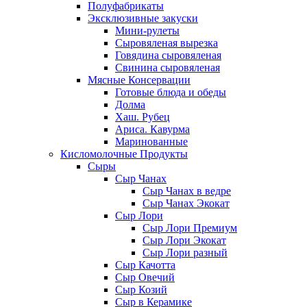
Полуфабрикаты
Эксклюзивные закуски
Мини-рулеты
Сыровяленая вырезка
Говядина сыровяленая
Свинина сыровяленая
Мясные Консервации
Готовые блюда и обеды
Долма
Хаш. Рубец
Ариса. Кавурма
Маринованные
Кисломолочные Продукты
Сыры
Сыр Чанах
Сыр Чанах в ведре
Сыр Чанах Экокат
Сыр Лори
Сыр Лори Премиум
Сыр Лори Экокат
Сыр Лори разный
Сыр Качотта
Сыр Овечий
Сыр Козий
Сыр в Керамике