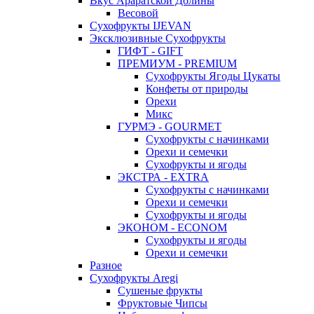
Вкус Араратской Долины
Весовой
Сухофрукты IJEVAN
Эксклюзивные Сухофрукты
ГИФТ - GIFT
ПРЕМИУМ - PREMIUM
Сухофрукты Ягоды Цукаты
Конфеты от природы
Орехи
Микс
ГУРМЭ - GOURMET
Сухофрукты с начинками
Орехи и семечки
Сухофрукты и ягоды
ЭКСТРА - EXTRA
Сухофрукты с начинками
Орехи и семечки
Сухофрукты и ягоды
ЭКОНОМ - ECONOM
Сухофрукты и ягоды
Орехи и семечки
Разное
Сухофрукты Aregi
Сушеные фрукты
Фруктовые Чипсы