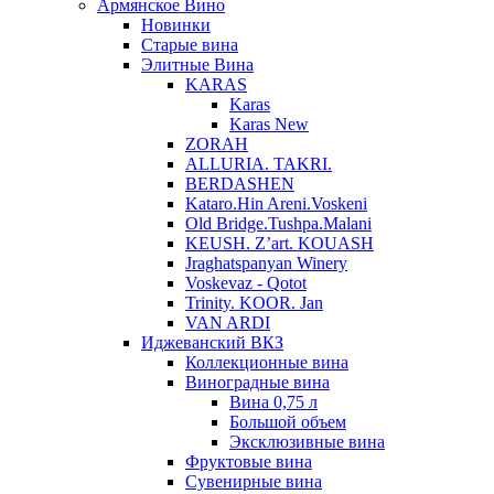
Армянское Вино
Новинки
Старые вина
Элитные Вина
KARAS
Karas
Karas New
ZORAH
ALLURIA. TAKRI.
BERDASHEN
Kataro.Hin Areni.Voskeni
Old Bridge.Tushpa.Malani
KEUSH. Z’art. KOUASH
Jraghatspanyan Winery
Voskevaz - Qotot
Trinity. KOOR. Jan
VAN ARDI
Иджеванский ВКЗ
Коллекционные вина
Виноградные вина
Вина 0,75 л
Большой объем
Эксклюзивные вина
Фруктовые вина
Cувенирные вина