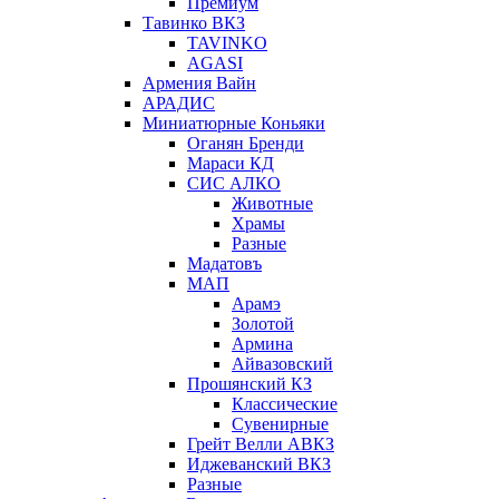
Премиум
Тавинко ВКЗ
TAVINKO
AGASI
Армения Вайн
АРАДИС
Миниатюрные Коньяки
Оганян Бренди
Мараси КД
СИС АЛКО
Животные
Храмы
Разные
Мадатовъ
МАП
Арамэ
Золотой
Армина
Айвазовский
Прошянский КЗ
Классические
Сувенирные
Грейт Велли АВКЗ
Иджеванский ВКЗ
Разные