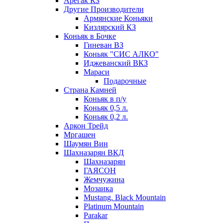
Арегак КЗ
Другие Производители
Армянские Коньяки
Кизлярский КЗ
Коньяк в Бочке
Гиневан ВЗ
Коньяк "СИС АЛКО"
Иджеванский ВКЗ
Мараси
Подарочные
Страна Камней
Коньяк в п/у
Коньяк 0,5 л.
Коньяк 0,2 л.
Аркон Трейд
Мргашен
Шаумян Вин
Шахназарян ВКД
Шахназарян
ГАЯСОН
Жемчужина
Мозаика
Mustang. Black Mountain
Platinum Mountain
Parakar