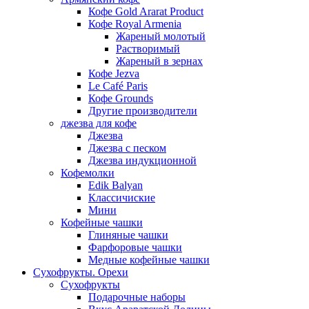
Кофе Gold Ararat Product
Кофе Royal Armenia
Жареный молотый
Растворимый
Жареный в зернах
Кофе Jezva
Le Café Paris
Кофе Grounds
Другие производители
джезва для кофе
Джезва
Джезва с песком
Джезва индукционной
Кофемолки
Edik Balyan
Классичиские
Мини
Кофейные чашки
Глиняные чашки
Фарфоровые чашки
Медные кофейные чашки
Сухофрукты. Орехи
Сухофрукты
Подарочные наборы