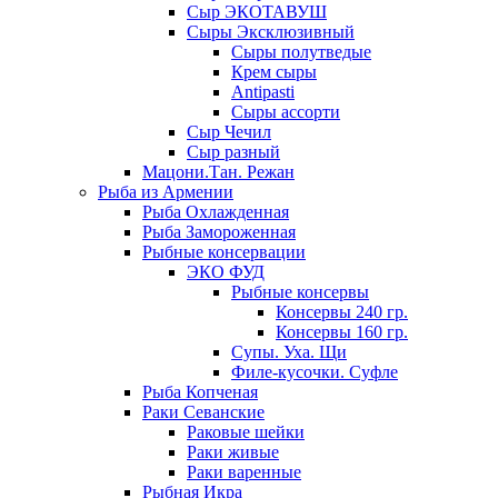
Сыр ЭКОТАВУШ
Сыры Эксклюзивный
Сыры полутведые
Крем сыры
Antipasti
Сыры ассорти
Сыр Чечил
Сыр разный
Мацони.Тан. Режан
Рыба из Армении
Рыба Охлажденная
Рыба Замороженная
Рыбные консервации
ЭКО ФУД
Рыбные консервы
Консервы 240 гр.
Консервы 160 гр.
Супы. Уха. Щи
Филе-кусочки. Суфле
Рыба Копченая
Раки Севанские
Раковые шейки
Раки живые
Раки варенные
Рыбная Икра