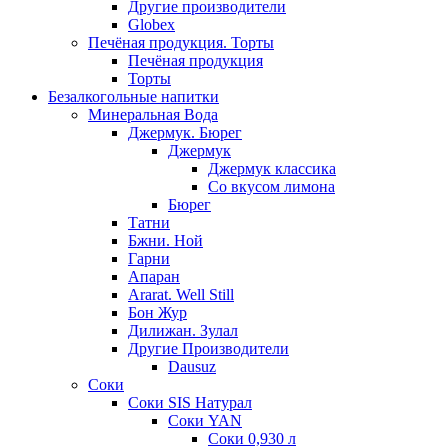
Другие производители
Globex
Печёная продукция. Торты
Печёная продукция
Торты
Безалкогольные напитки
Минеральная Вода
Джермук. Бюрег
Джермук
Джермук классика
Со вкусом лимона
Бюрег
Татни
Бжни. Ной
Гарни
Апаран
Ararat. Well Still
Бон Жур
Дилижан. Зулал
Другие Производители
Dausuz
Соки
Соки SIS Натурал
Соки YAN
Соки 0,930 л