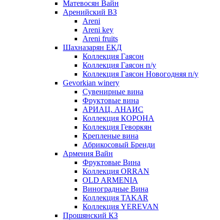
Матевосян Вайн
Аренийский ВЗ
Areni
Areni key
Areni fruits
Шахназарян ЕКД
Коллекция Гаясон
Коллекция Гаясон п/у
Коллекция Гаясон Новогодняя п/у
Gevorkian winery
Сувенирные вина
Фруктовые вина
АРИАЦ. АНАИС
Коллекция КОРОНА
Коллекция Геворкян
Крепленые вина
Абрикосовый Бренди
Армения Вайн
Фруктовые Вина
Коллекция ORRAN
OLD ARMENIA
Виноградные Вина
Коллекция TAKAR
Коллекция YEREVAN
Прошянский КЗ