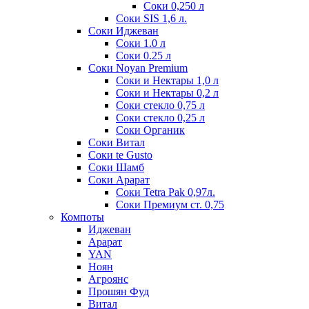
Соки 0,250 л
Соки SIS 1,6 л.
Соки Иджеван
Соки 1.0 л
Соки 0.25 л
Соки Noyan Premium
Соки и Нектары 1,0 л
Соки и Нектары 0,2 л
Соки стекло 0,75 л
Соки стекло 0,25 л
Соки Органик
Соки Витал
Соки te Gusto
Соки Шамб
Соки Арарат
Соки Tetra Pak 0,97л.
Соки Премиум ст. 0,75
Компоты
Иджеван
Арарат
YAN
Ноян
Агроянс
Прошян Фуд
Витал