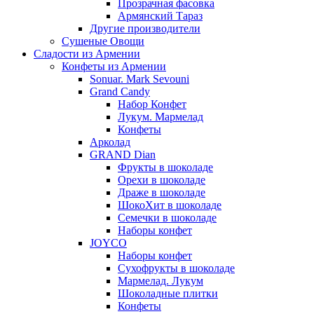
Прозрачная фасовка
Армянский Тараз
Другие производители
Сушеные Овощи
Сладости из Армении
Конфеты из Армении
Sonuar. Mark Sevouni
Grand Candy
Набор Конфет
Лукум. Мармелад
Конфеты
Арколад
GRAND Dian
Фрукты в шоколаде
Орехи в шоколаде
Драже в шоколаде
ШокоХит в шоколаде
Семечки в шоколаде
Наборы конфет
JOYCO
Наборы конфет
Сухофрукты в шоколаде
Мармелад. Лукум
Шоколадные плитки
Конфеты