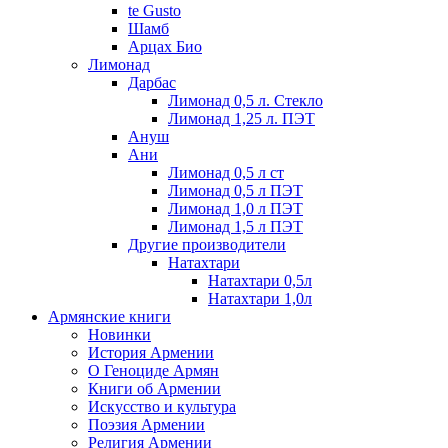
te Gusto
Шамб
Арцах Био
Лимонад
Дарбас
Лимонад 0,5 л. Стекло
Лимонад 1,25 л. ПЭТ
Ануш
Ани
Лимонад 0,5 л ст
Лимонад 0,5 л ПЭТ
Лимонад 1,0 л ПЭТ
Лимонад 1,5 л ПЭТ
Другие производители
Натахтари
Натахтари 0,5л
Натахтари 1,0л
Армянские книги
Новинки
История Армении
О Геноциде Армян
Книги об Армении
Иcкусство и культура
Поэзия Армении
Религия Армении