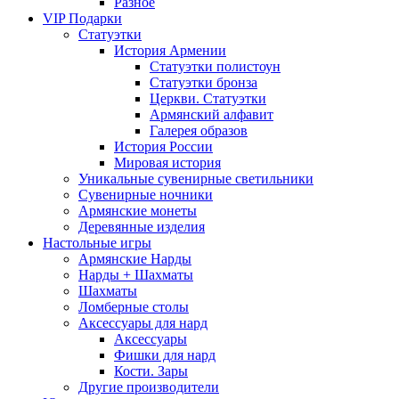
Разное
VIP Подарки
Статуэтки
История Армении
Статуэтки полистоун
Статуэтки бронза
Церкви. Статуэтки
Армянский алфавит
Галерея образов
История России
Мировая история
Уникальные сувенирные светильники
Сувенирные ночники
Армянские монеты
Деревянные изделия
Настольные игры
Армянские Нарды
Нарды + Шахматы
Шахматы
Ломберные столы
Аксессуары для нард
Аксессуары
Фишки для нард
Кости. Зары
Другие производители