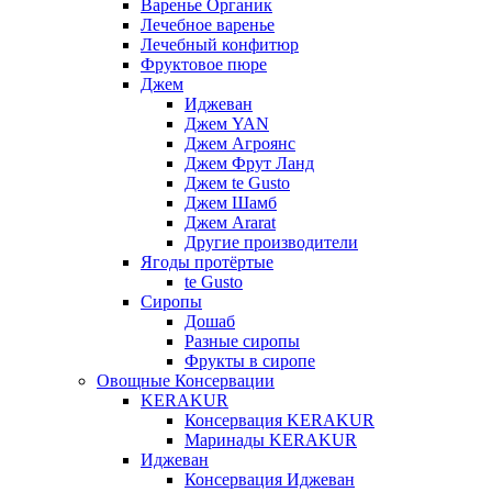
Варенье Органик
Лечебное варенье
Лечебный конфитюр
Фруктовое пюре
Джем
Иджеван
Джем YAN
Джем Агроянс
Джем Фрут Ланд
Джем te Gusto
Джем Шамб
Джем Ararat
Другие производители
Ягоды протёртые
te Gusto
Сиропы
Дошаб
Разные сиропы
Фрукты в сиропе
Овощные Консервации
KERAKUR
Консервация KERAKUR
Маринады KERAKUR
Иджеван
Консервация Иджеван