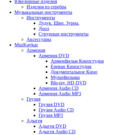
Ювелирные изделия
Изделия из серебра
Музыкальные инструменты
Инструменты
Дудук. Шви. Зурна.
Доол
Струнные инструменты
Аксессуары
MuzKavkaz
Армения
Армения DVD
Арменфильм Киностудия
Ереван Киностудия
Документальное Кино
Мультфильмы
Blu-ray. HD DVD
Армения Audio CD
Армения Audio MP3
Грузия
Грузия DVD
Грузия Audio CD
Грузия MP3
Адыгея
Адыгея DVD
Адыгея Audio CD