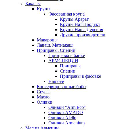
Бакалея
Крупы
Фасованная крупа
Крупы Арарат
Крупы Нат Продукт
Крупы Наша Деревня
Другие производители
Макароны
Лаваш. Матнакаш
Приправы. Специи
Приправы в банке
АРМСПЕЦИИ
Приправы
Специи
Приправы в фасовке
Hamove
Консервированные бобы
Соусы
Масло
Оливки
Оливки "Arm Eco"
Оливки AMADO
Оливки Aiello
Оливки Armenium
Мед из Армении