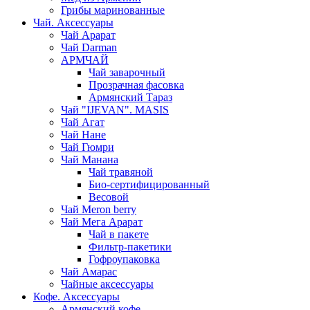
Грибы маринованные
Чай. Аксессуары
Чай Арарат
Чай Darman
АРМЧАЙ
Чай заварочный
Прозрачная фасовка
Армянский Тараз
Чай "IJEVAN". MASIS
Чай Агат
Чай Нане
Чай Гюмри
Чай Манана
Чай травяной
Био-сертифицированный
Весовой
Чай Meron berry
Чай Мега Арарат
Чай в пакете
Фильтр-пакетики
Гофроупаковка
Чай Амарас
Чайные аксессуары
Кофе. Аксессуары
Армянский кофе