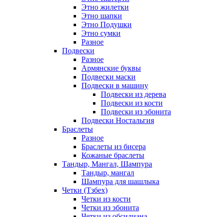
Этно жилетки
Этно шапки
Этно Подушки
Этно сумки
Разное
Подвески
Разное
Армянские буквы
Подвески маски
Подвески в машину
Подвески из дерева
Подвески из кости
Подвески из эбонита
Подвески Ностальгия
Браслеты
Разное
Браслеты из бисера
Кожаные браслеты
Тандыр, Мангал, Шампура
Тандыр, мангал
Шампура для шашлыка
Четки (Тзбех)
Четки из кости
Четки из эбонита
Четки из обсидиана