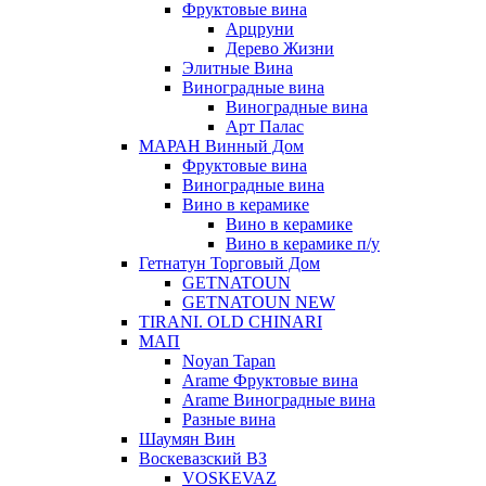
Фруктовые вина
Арцруни
Дерево Жизни
Элитные Вина
Виноградные вина
Виноградные вина
Арт Палас
МАРАН Винный Дом
Фруктовые вина
Виноградные вина
Вино в керамике
Вино в керамике
Вино в керамике п/у
Гетнатун Торговый Дом
GETNATOUN
GETNATOUN NEW
TIRANI. OLD CHINARI
МАП
Noyan Tapan
Arame Фруктовые вина
Arame Виноградные вина
Разные вина
Шаумян Вин
Воскевазский ВЗ
VOSKEVAZ