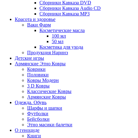
Сборники Кавказа DVD
Сборники Кавказа Audio CD
Сборники Кавказа MP3
Красота и здоровье
Ваки Фарм
Косметические масла
100 мл
50 мл
Косметика для ухода
Продукция Наринэ
Детские игры
Армянские Этно Ковры
Коврики
Половики
Ковры Модерн
3 D Ковры
Классические Ковры
Армянские Ковры
Одежда. Обувь
Шарфы и шапки
Футболки
Бейсболки
Этно масики балетки
О геноциде
Книги