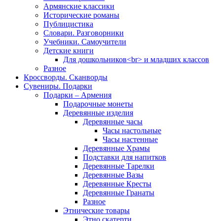
Армянские классики
Исторические романы
Публицистика
Словари. Разговорники
Учебники. Самоучители
Детские книги
Для дошкольников<br> и младших классов
Разное
Кроссворды. Сканворды
Сувениры. Подарки
Подарки – Армения
Подарочные монеты
Деревянные изделия
Деревянные часы
Часы настольные
Часы настенные
Деревянные Храмы
Подставки для напитков
Деревянные Тарелки
Деревянные Вазы
Деревянные Кресты
Деревянные Гранаты
Разное
Этнические товары
Этно скатерти