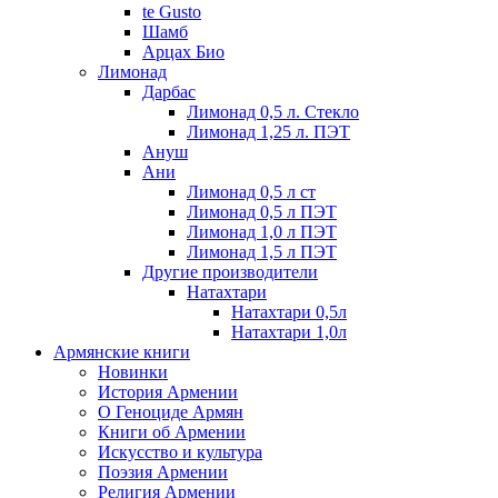
te Gusto
Шамб
Арцах Био
Лимонад
Дарбас
Лимонад 0,5 л. Стекло
Лимонад 1,25 л. ПЭТ
Ануш
Ани
Лимонад 0,5 л ст
Лимонад 0,5 л ПЭТ
Лимонад 1,0 л ПЭТ
Лимонад 1,5 л ПЭТ
Другие производители
Натахтари
Натахтари 0,5л
Натахтари 1,0л
Армянские книги
Новинки
История Армении
О Геноциде Армян
Книги об Армении
Иcкусство и культура
Поэзия Армении
Религия Армении