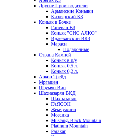
Арегак КЗ
Другие Производители
Армянские Коньяки
Кизлярский КЗ
Коньяк в Бочке
Гиневан ВЗ
Коньяк "СИС АЛКО"
Иджеванский ВКЗ
Мараси
Подарочные
Страна Камней
Коньяк в п/у
Коньяк 0,5 л.
Коньяк 0,2 л.
Аркон Трейд
Мргашен
Шаумян Вин
Шахназарян ВКД
Шахназарян
ГАЯСОН
Жемчужина
Мозаика
Mustang. Black Mountain
Platinum Mountain
Parakar