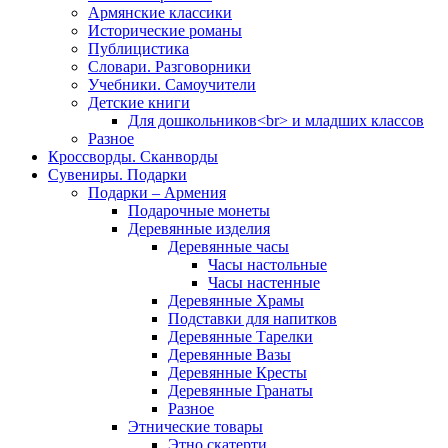
Армянские классики
Исторические романы
Публицистика
Словари. Разговорники
Учебники. Самоучители
Детские книги
Для дошкольников<br> и младших классов
Разное
Кроссворды. Сканворды
Сувениры. Подарки
Подарки – Армения
Подарочные монеты
Деревянные изделия
Деревянные часы
Часы настольные
Часы настенные
Деревянные Храмы
Подставки для напитков
Деревянные Тарелки
Деревянные Вазы
Деревянные Кресты
Деревянные Гранаты
Разное
Этнические товары
Этно скатерти