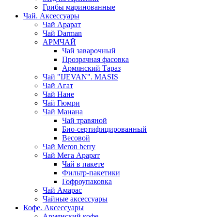
Грибы маринованные
Чай. Аксессуары
Чай Арарат
Чай Darman
АРМЧАЙ
Чай заварочный
Прозрачная фасовка
Армянский Тараз
Чай "IJEVAN". MASIS
Чай Агат
Чай Нане
Чай Гюмри
Чай Манана
Чай травяной
Био-сертифицированный
Весовой
Чай Meron berry
Чай Мега Арарат
Чай в пакете
Фильтр-пакетики
Гофроупаковка
Чай Амарас
Чайные аксессуары
Кофе. Аксессуары
Армянский кофе