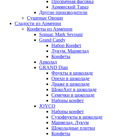
Прозрачная фасовка
Армянский Тараз
Другие производители
Сушеные Овощи
Сладости из Армении
Конфеты из Армении
Sonuar. Mark Sevouni
Grand Candy
Набор Конфет
Лукум. Мармелад
Конфеты
Арколад
GRAND Dian
Фрукты в шоколаде
Орехи в шоколаде
Драже в шоколаде
ШокоХит в шоколаде
Семечки в шоколаде
Наборы конфет
JOYCO
Наборы конфет
Сухофрукты в шоколаде
Мармелад. Лукум
Шоколадные плитки
Конфеты