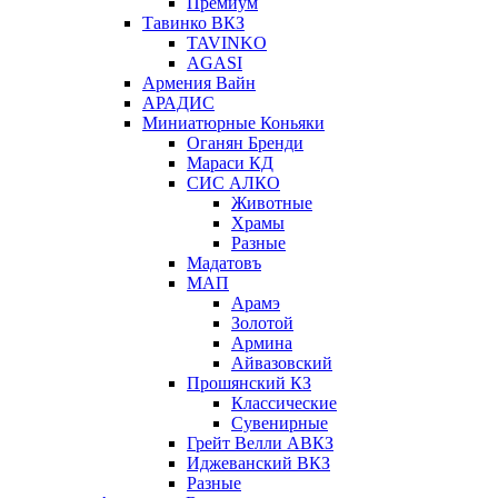
Премиум
Тавинко ВКЗ
TAVINKO
AGASI
Армения Вайн
АРАДИС
Миниатюрные Коньяки
Оганян Бренди
Мараси КД
СИС АЛКО
Животные
Храмы
Разные
Мадатовъ
МАП
Арамэ
Золотой
Армина
Айвазовский
Прошянский КЗ
Классические
Сувенирные
Грейт Велли АВКЗ
Иджеванский ВКЗ
Разные