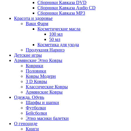
Сборники Кавказа DVD
Сборники Кавказа Audio CD
Сборники Кавказа MP3
Красота и здоровье
Ваки Фарм
Косметические масла
100 мл
50 мл
Косметика для ухода
Продукция Наринэ
Детские игры
Армянские Этно Ковры
Коврики
Половики
Ковры Модерн
3 D Ковры
Классические Ковры
Армянские Ковры
Одежда. Обувь
Шарфы и шапки
Футболки
Бейсболки
Этно масики балетки
О геноциде
Книги