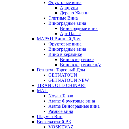
Фруктовые вина
Арцруни
Дерево Жизни
Элитные Вина
Виноградные вина
Виноградные вина
Арт Палас
МАРАН Винный Дом
Фруктовые вина
Виноградные вина
Вино в керамике
Вино в керамике
Вино в керамике п/у
Гетнатун Торговый Дом
GETNATOUN
GETNATOUN NEW
TIRANI. OLD CHINARI
МАП
Noyan Tapan
Arame Фруктовые вина
Arame Виноградные вина
Разные вина
Шаумян Вин
Воскевазский ВЗ
VOSKEVAZ