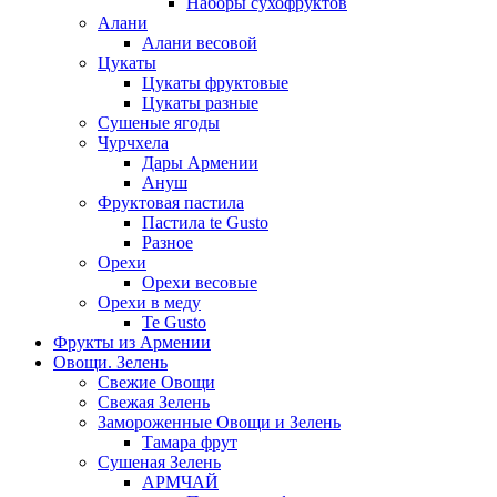
Наборы сухофруктов
Алани
Алани весовой
Цукаты
Цукаты фруктовые
Цукаты разные
Сушеные ягоды
Чурчхела
Дары Армении
Ануш
Фруктовая пастила
Пастила te Gusto
Разное
Орехи
Орехи весовые
Орехи в меду
Te Gusto
Фрукты из Армении
Овощи. Зелень
Свежие Овощи
Свежая Зелень
Замороженные Овощи и Зелень
Тамара фрут
Сушеная Зелень
АРМЧАЙ