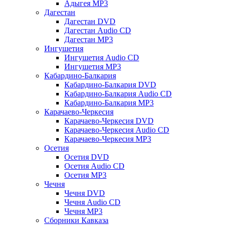
Адыгея MP3
Дагестан
Дагестан DVD
Дагестан Audio CD
Дагестан MP3
Ингушетия
Ингушетия Audio CD
Ингушетия MP3
Кабардино-Балкария
Кабардино-Балкария DVD
Кабардино-Балкария Audio CD
Кабардино-Балкария MP3
Карачаево-Черкесия
Карачаево-Черкесия DVD
Карачаево-Черкесия Audio CD
Карачаево-Черкесия MP3
Осетия
Осетия DVD
Осетия Audio CD
Осетия MP3
Чечня
Чечня DVD
Чечня Audio CD
Чечня MP3
Сборники Кавказа