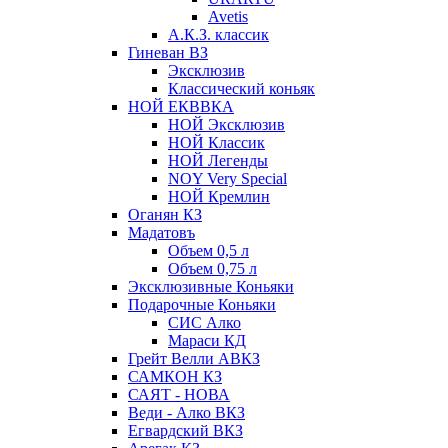
Avetis
А.К.З. классик
Гиневан ВЗ
Эксклюзив
Классический коньяк
НОЙ ЕКВВКА
НОЙ Эксклюзив
НОЙ Классик
НОЙ Легенды
NOY Very Speсial
НОЙ Кремлин
Оганян КЗ
Мадатовъ
Объем 0,5 л
Объем 0,75 л
Эксклюзивные Коньяки
Подарочные Коньяки
СИС Алко
Мараси КД
Грейт Велли АВКЗ
САМКОН КЗ
САЯТ - НОВА
Веди - Алко ВКЗ
Егвардский ВКЗ