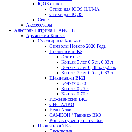
IQOS стики
Стики для IQOS ILUMA
Стики для IQOS
Сenter
Акссессуары
Алкоголь Витрина ЕГАИС 18+
Армянский Коньяк
Сувенирные Коньяки
Символы Нового 2026 Года
Прошянский КЗ
Элитные
Коньяк 5 лет 0,5 л., 0,33 л
Коньяк 5 лет 0,18 л., 0,25 л.
Коньяк 7 лет 0,5 л., 0,33 л
Шахназарян ВКД
Коньяк 0,5 л
Коньяк 0,25 л
Коньяк 0,70 л
Иджеванский ВКЗ
СИС АЛКО
Веди Алко
САМКОН / Тавинко ВКЗ
Коньяк сувенирный Сабля
Прошянский КЗ
Эксклюзив