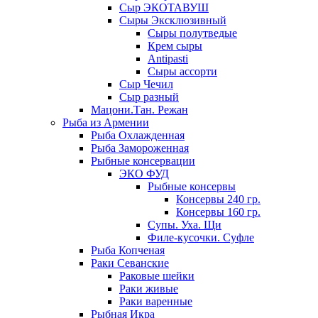
Сыр ЭКОТАВУШ
Сыры Эксклюзивный
Сыры полутведые
Крем сыры
Antipasti
Сыры ассорти
Сыр Чечил
Сыр разный
Мацони.Тан. Режан
Рыба из Армении
Рыба Охлажденная
Рыба Замороженная
Рыбные консервации
ЭКО ФУД
Рыбные консервы
Консервы 240 гр.
Консервы 160 гр.
Супы. Уха. Щи
Филе-кусочки. Суфле
Рыба Копченая
Раки Севанские
Раковые шейки
Раки живые
Раки варенные
Рыбная Икра