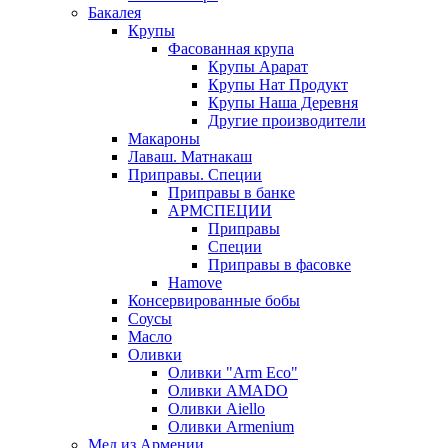
Бакалея
Крупы
Фасованная крупа
Крупы Арарат
Крупы Нат Продукт
Крупы Наша Деревня
Другие производители
Макароны
Лаваш. Матнакаш
Приправы. Специи
Приправы в банке
АРМСПЕЦИИ
Приправы
Специи
Приправы в фасовке
Hamove
Консервированные бобы
Соусы
Масло
Оливки
Оливки "Arm Eco"
Оливки AMADO
Оливки Aiello
Оливки Armenium
Мед из Армении