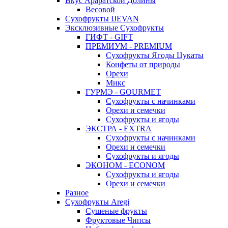
Вкус Араратской Долины
Весовой
Сухофрукты IJEVAN
Эксклюзивные Сухофрукты
ГИФТ - GIFT
ПРЕМИУМ - PREMIUM
Сухофрукты Ягоды Цукаты
Конфеты от природы
Орехи
Микс
ГУРМЭ - GOURMET
Сухофрукты с начинками
Орехи и семечки
Сухофрукты и ягоды
ЭКСТРА - EXTRA
Сухофрукты с начинками
Орехи и семечки
Сухофрукты и ягоды
ЭКОНОМ - ECONOM
Сухофрукты и ягоды
Орехи и семечки
Разное
Сухофрукты Aregi
Сушеные фрукты
Фруктовые Чипсы