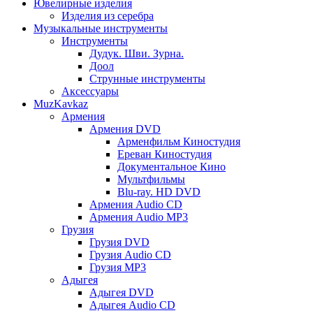
Ювелирные изделия
Изделия из серебра
Музыкальные инструменты
Инструменты
Дудук. Шви. Зурна.
Доол
Струнные инструменты
Аксессуары
MuzKavkaz
Армения
Армения DVD
Арменфильм Киностудия
Ереван Киностудия
Документальное Кино
Мультфильмы
Blu-ray. HD DVD
Армения Audio CD
Армения Audio MP3
Грузия
Грузия DVD
Грузия Audio CD
Грузия MP3
Адыгея
Адыгея DVD
Адыгея Audio CD