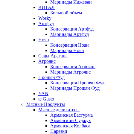
Маринады Иджеван
ВИТАЛ
Большой объем
Wosky
Артфуд
Консервация Артфуд
Маринады Артфуд
Ноян
Консервация Ноян
Маринады Ноян
Сады Арагаца
Агроянс
Консервация Агроянс
Маринады Агроянс
Прошян Фуд
Консервация Прошян Фуд
Маринады Прошян Фуд
YAN
te Gusto
Мясные Продукты
Мясные деликатесы
Армянская Бастурма
Армянский Суджух
Армянская Колбаса
Нарезки