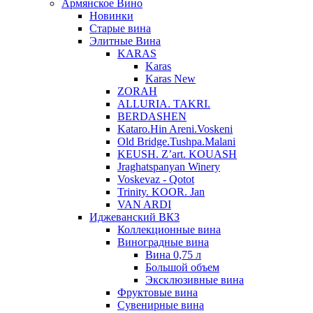
Армянское Вино
Новинки
Старые вина
Элитные Вина
KARAS
Karas
Karas New
ZORAH
ALLURIA. TAKRI.
BERDASHEN
Kataro.Hin Areni.Voskeni
Old Bridge.Tushpa.Malani
KEUSH. Z’art. KOUASH
Jraghatspanyan Winery
Voskevaz - Qotot
Trinity. KOOR. Jan
VAN ARDI
Иджеванский ВКЗ
Коллекционные вина
Виноградные вина
Вина 0,75 л
Большой объем
Эксклюзивные вина
Фруктовые вина
Cувенирные вина