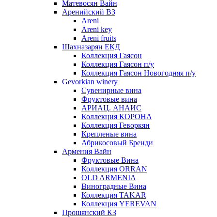
Матевосян Вайн
Аренийский ВЗ
Areni
Areni key
Areni fruits
Шахназарян ЕКД
Коллекция Гаясон
Коллекция Гаясон п/у
Коллекция Гаясон Новогодняя п/у
Gevorkian winery
Сувенирные вина
Фруктовые вина
АРИАЦ. АНАИС
Коллекция КОРОНА
Коллекция Геворкян
Крепленые вина
Абрикосовый Бренди
Армения Вайн
Фруктовые Вина
Коллекция ORRAN
OLD ARMENIA
Виноградные Вина
Коллекция TAKAR
Коллекция YEREVAN
Прошянский КЗ