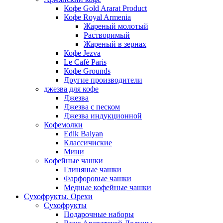
Кофе Gold Ararat Product
Кофе Royal Armenia
Жареный молотый
Растворимый
Жареный в зернах
Кофе Jezva
Le Café Paris
Кофе Grounds
Другие производители
джезва для кофе
Джезва
Джезва с песком
Джезва индукционной
Кофемолки
Edik Balyan
Классичиские
Мини
Кофейные чашки
Глиняные чашки
Фарфоровые чашки
Медные кофейные чашки
Сухофрукты. Орехи
Сухофрукты
Подарочные наборы