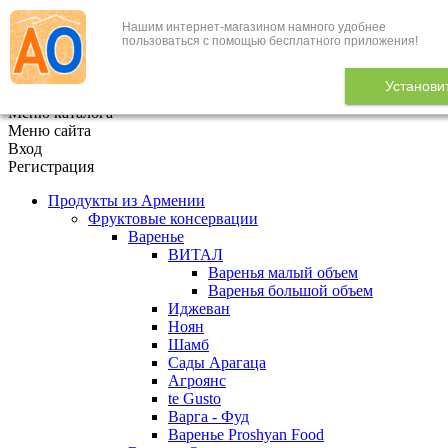
Нашим интернет-магазином намного удобнее
+7 (495) 646-888-1
пользоваться с помощью бесплатного приложения!
В корзине
0
товаров
Установи
x
Меню каталога
Меню сайта
Вход
Регистрация
Продукты из Армении
Фруктовые консервации
Варенье
ВИТАЛ
Варенья малый объем
Варенья большой объем
Иджеван
Ноян
Шамб
Сады Арагаца
Агроянс
te Gusto
Варга - Фуд
Варенье Proshyan Food