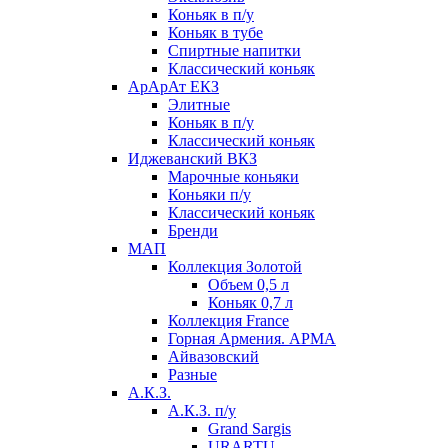
Коньяк в п/у
Коньяк в тубе
Спиртные напитки
Классический коньяк
АрАрАт ЕКЗ
Элитные
Коньяк в п/у
Классический коньяк
Иджеванский ВКЗ
Марочные коньяки
Коньяки п/у
Классический коньяк
Бренди
МАП
Коллекция Золотой
Объем 0,5 л
Коньяк 0,7 л
Коллекция France
Горная Армения. АРМА
Айвазовский
Разные
А.К.З.
А.К.З. п/у
Grand Sargis
URARTU