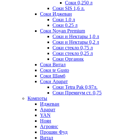
Соки 0,250 л
Соки SIS 1,6 л.
Соки Иджеван
Соки 1.0 л
Соки 0.25 л
Соки Noyan Premium
Соки и Нектары 1,0 л
Соки и Нектары 0,2 л
Соки стекло 0,75 л
Соки стекло 0,25 л
Соки Органик
Соки Витал
Соки te Gusto
Соки Шамб
Соки Арарат
Соки Tetra Pak 0,97л.
Соки Премиум ст. 0,75
Компоты
Иджеван
Арарат
YAN
Ноян
Агроянс
Прошян Фуд
Витал