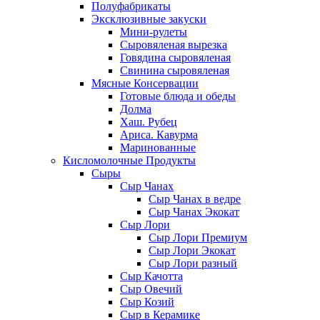
Полуфабрикаты
Эксклюзивные закуски
Мини-рулеты
Сыровяленая вырезка
Говядина сыровяленая
Свинина сыровяленая
Мясные Консервации
Готовые блюда и обеды
Долма
Хаш. Рубец
Ариса. Кавурма
Маринованные
Кисломолочные Продукты
Сыры
Сыр Чанах
Сыр Чанах в ведре
Сыр Чанах Экокат
Сыр Лори
Сыр Лори Премиум
Сыр Лори Экокат
Сыр Лори разный
Сыр Качотта
Сыр Овечий
Сыр Козий
Сыр в Керамике