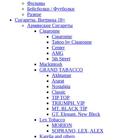
Фильмы
Бейсболки / Футболки
Разное
Сигареты. Витрина 18+
Армянские Сигареты
Cigaronne
Cigaronne
Tattoo by Cigaronne
Center
AMG
5th Street
Mackintosh
GRAND TABACCO
Akhtamar
Ararat
Nostalgia
Classic
TIP TOP
TRIUMPH. VIP
MT. BLACK TIP
GT. Elegant. New Bleck
Lex Tobacco
MORION
SOPRANO, LEX, ALEX
Karelia and others