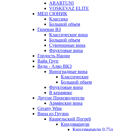
ARARTUNI
VOSKEVAZ ELITE
МЕЦ СЮНИК
Классика
Большой объем
Гиневан ВЗ
Классические вина
Большой объем
Сувенирные вина
Фруктовые вина
Гордость Нации
Вайк Груп
Веди - Алко ВКЗ
Виноградные вина
Классические
Большой объем
Фруктовые вина
В керамике
Другие Производители
Армянские вина
Givany Wine
Вина из Грузии
Кварельский Погреб
Киндзмараули
Киндзмараули 0,75л