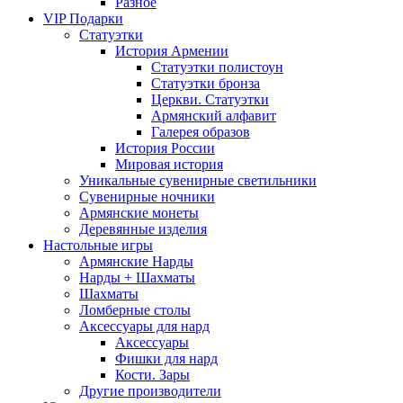
Разное
VIP Подарки
Статуэтки
История Армении
Статуэтки полистоун
Статуэтки бронза
Церкви. Статуэтки
Армянский алфавит
Галерея образов
История России
Мировая история
Уникальные сувенирные светильники
Сувенирные ночники
Армянские монеты
Деревянные изделия
Настольные игры
Армянские Нарды
Нарды + Шахматы
Шахматы
Ломберные столы
Аксессуары для нард
Аксессуары
Фишки для нард
Кости. Зары
Другие производители