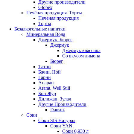
Другие производители
Globex
Печёная продукция. Торты
Печёная продукция
Торты
Безалкогольные напитки
Минеральная Вода
Джермук. Бюрег
Джермук
Джермук классика
Со вкусом лимона
Бюрег
Татни
Бжни. Ной
Гарни
Апаран
Ararat. Well Still
Бон Жур
Дилижан. Зулал
Другие Производители
Dausuz
Соки
Соки SIS Натурал
Соки YAN
Соки 0,930 л