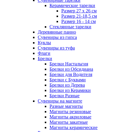
Сувенирные тарелки
Керамические тарелки
Размер 27 х 26 см
Размер 21-18,5 см
Размер 16 - 14 см
Стеклянные тарелки
Деревянные панно
Сувениры из гипса
Куклы
Сувениры из туфа
Флаги
Брелки
Брелки Настальгия
Брелки из Обсидиана
Брелки для Водителя
Брелки с Буквами
Брелки из Дерева
Брелки из Керамики
Брелки Разные
Сувениры на магните
Разные магниты
Магниты резиновые
Магниты акриловые
Магниты закатные
Магниты керамические