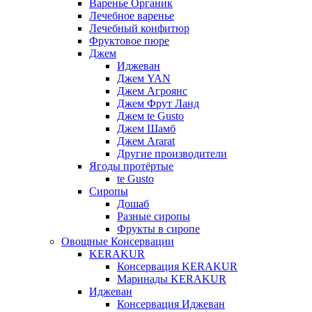
Варенье Органик
Лечебное варенье
Лечебный конфитюр
Фруктовое пюре
Джем
Иджеван
Джем YAN
Джем Агроянс
Джем Фрут Ланд
Джем te Gusto
Джем Шамб
Джем Ararat
Другие производители
Ягоды протёртые
te Gusto
Сиропы
Дошаб
Разные сиропы
Фрукты в сиропе
Овощные Консервации
KERAKUR
Консервация KERAKUR
Маринады KERAKUR
Иджеван
Консервация Иджеван