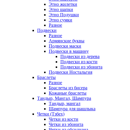
Этно жилетки
Этно шапки
Этно Подушки
Этно сумки
Разное
Подвески
Разное
Армянские буквы
Подвески маски
Подвески в машину
Подвески из дерева
Подвески из кости
Подвески из эбонита
Подвески Ностальгия
Браслеты
Разное
Браслеты из бисера
Кожаные браслеты
Тандыр, Мангал, Шампура
Тандыр, мангал
Шампура для шашлыка
Четки (Тзбех)
Четки из кости
Четки из эбонита
Четки из обсидиана