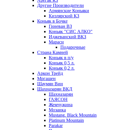
Арегак КЗ
Другие Производители
Армянские Коньяки
Кизлярский КЗ
Коньяк в Бочке
Гиневан ВЗ
Коньяк "СИС АЛКО"
Иджеванский ВКЗ
Мараси
Подарочные
Страна Камней
Коньяк в п/у
Коньяк 0,5 л.
Коньяк 0,2 л.
Аркон Трейд
Мргашен
Шаумян Вин
Шахназарян ВКД
Шахназарян
ГАЯСОН
Жемчужина
Мозаика
Mustang. Black Mountain
Platinum Mountain
Parakar