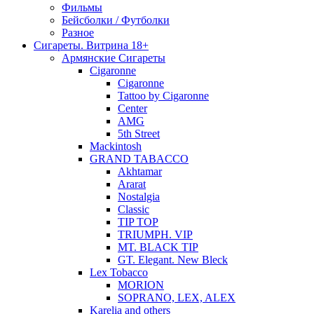
Фильмы
Бейсболки / Футболки
Разное
Сигареты. Витрина 18+
Армянские Сигареты
Cigaronne
Cigaronne
Tattoo by Cigaronne
Center
AMG
5th Street
Mackintosh
GRAND TABACCO
Akhtamar
Ararat
Nostalgia
Classic
TIP TOP
TRIUMPH. VIP
MT. BLACK TIP
GT. Elegant. New Bleck
Lex Tobacco
MORION
SOPRANO, LEX, ALEX
Karelia and others