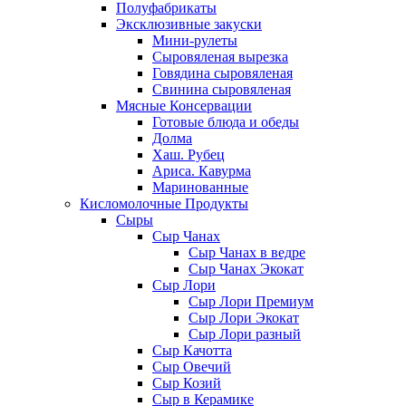
Полуфабрикаты
Эксклюзивные закуски
Мини-рулеты
Сыровяленая вырезка
Говядина сыровяленая
Свинина сыровяленая
Мясные Консервации
Готовые блюда и обеды
Долма
Хаш. Рубец
Ариса. Кавурма
Маринованные
Кисломолочные Продукты
Сыры
Сыр Чанах
Сыр Чанах в ведре
Сыр Чанах Экокат
Сыр Лори
Сыр Лори Премиум
Сыр Лори Экокат
Сыр Лори разный
Сыр Качотта
Сыр Овечий
Сыр Козий
Сыр в Керамике