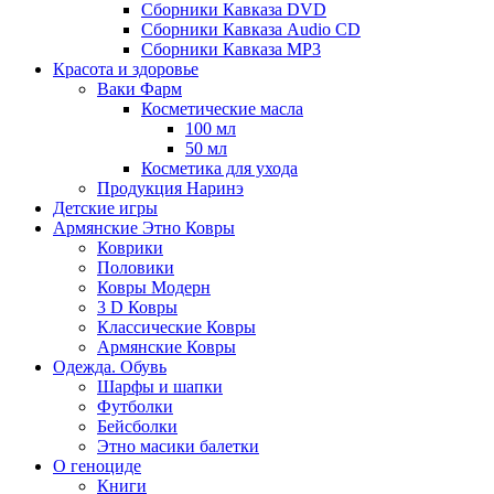
Сборники Кавказа DVD
Сборники Кавказа Audio CD
Сборники Кавказа MP3
Красота и здоровье
Ваки Фарм
Косметические масла
100 мл
50 мл
Косметика для ухода
Продукция Наринэ
Детские игры
Армянские Этно Ковры
Коврики
Половики
Ковры Модерн
3 D Ковры
Классические Ковры
Армянские Ковры
Одежда. Обувь
Шарфы и шапки
Футболки
Бейсболки
Этно масики балетки
О геноциде
Книги