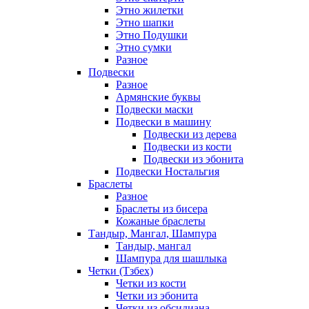
Этно жилетки
Этно шапки
Этно Подушки
Этно сумки
Разное
Подвески
Разное
Армянские буквы
Подвески маски
Подвески в машину
Подвески из дерева
Подвески из кости
Подвески из эбонита
Подвески Ностальгия
Браслеты
Разное
Браслеты из бисера
Кожаные браслеты
Тандыр, Мангал, Шампура
Тандыр, мангал
Шампура для шашлыка
Четки (Тзбех)
Четки из кости
Четки из эбонита
Четки из обсидиана