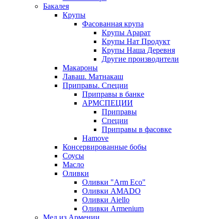
Бакалея
Крупы
Фасованная крупа
Крупы Арарат
Крупы Нат Продукт
Крупы Наша Деревня
Другие производители
Макароны
Лаваш. Матнакаш
Приправы. Специи
Приправы в банке
АРМСПЕЦИИ
Приправы
Специи
Приправы в фасовке
Hamove
Консервированные бобы
Соусы
Масло
Оливки
Оливки "Arm Eco"
Оливки AMADO
Оливки Aiello
Оливки Armenium
Мед из Армении