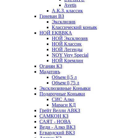
Avetis
А.К.З. классик
Гиневан ВЗ
Эксклюзив
Классический коньяк
НОЙ ЕКВВКА
НОЙ Эксклюзив
НОЙ Классик
НОЙ Легенды
NOY Very Speсial
НОЙ Кремлин
Оганян КЗ
Мадатовъ
Объем 0,5 л
Объем 0,75 л
Эксклюзивные Коньяки
Подарочные Коньяки
СИС Алко
Мараси КД
Грейт Велли АВКЗ
САМКОН КЗ
САЯТ - НОВА
Веди - Алко ВКЗ
Егвардский ВКЗ