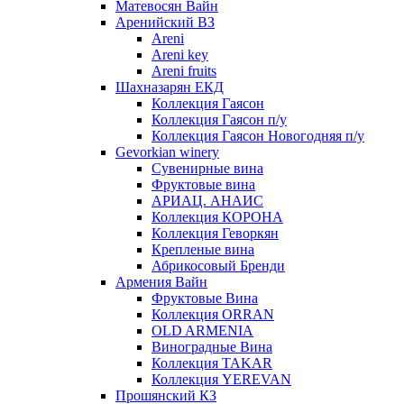
Матевосян Вайн
Аренийский ВЗ
Areni
Areni key
Areni fruits
Шахназарян ЕКД
Коллекция Гаясон
Коллекция Гаясон п/у
Коллекция Гаясон Новогодняя п/у
Gevorkian winery
Сувенирные вина
Фруктовые вина
АРИАЦ. АНАИС
Коллекция КОРОНА
Коллекция Геворкян
Крепленые вина
Абрикосовый Бренди
Армения Вайн
Фруктовые Вина
Коллекция ORRAN
OLD ARMENIA
Виноградные Вина
Коллекция TAKAR
Коллекция YEREVAN
Прошянский КЗ