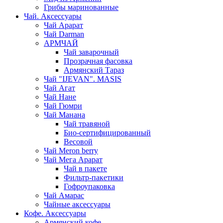
Грибы маринованные
Чай. Аксессуары
Чай Арарат
Чай Darman
АРМЧАЙ
Чай заварочный
Прозрачная фасовка
Армянский Тараз
Чай "IJEVAN". MASIS
Чай Агат
Чай Нане
Чай Гюмри
Чай Манана
Чай травяной
Био-сертифицированный
Весовой
Чай Meron berry
Чай Мега Арарат
Чай в пакете
Фильтр-пакетики
Гофроупаковка
Чай Амарас
Чайные аксессуары
Кофе. Аксессуары
Армянский кофе