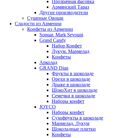
Прозрачная фасовка
Армянский Тараз
Другие производители
Сушеные Овощи
Сладости из Армении
Конфеты из Армении
Sonuar. Mark Sevouni
Grand Candy
Набор Конфет
Лукум. Мармелад
Конфеты
Арколад
GRAND Dian
Фрукты в шоколаде
Орехи в шоколаде
Драже в шоколаде
ШокоХит в шоколаде
Семечки в шоколаде
Наборы конфет
JOYCO
Наборы конфет
Сухофрукты в шоколаде
Мармелад. Лукум
Шоколадные плитки
Конфеты