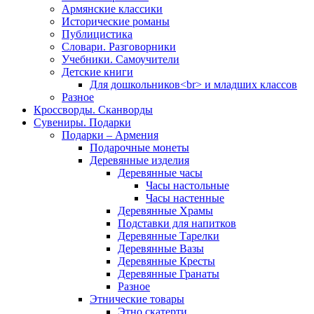
Армянские классики
Исторические романы
Публицистика
Словари. Разговорники
Учебники. Самоучители
Детские книги
Для дошкольников<br> и младших классов
Разное
Кроссворды. Сканворды
Сувениры. Подарки
Подарки – Армения
Подарочные монеты
Деревянные изделия
Деревянные часы
Часы настольные
Часы настенные
Деревянные Храмы
Подставки для напитков
Деревянные Тарелки
Деревянные Вазы
Деревянные Кресты
Деревянные Гранаты
Разное
Этнические товары
Этно скатерти