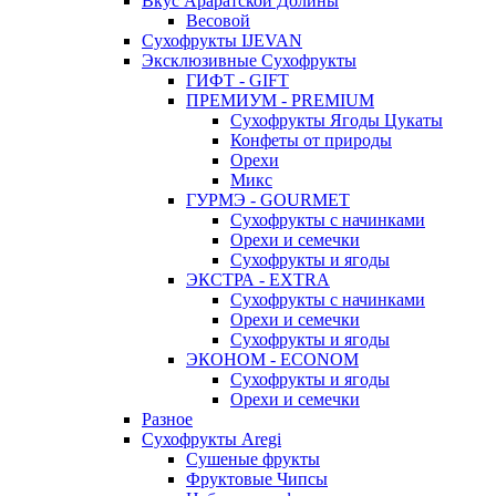
Вкус Араратской Долины
Весовой
Сухофрукты IJEVAN
Эксклюзивные Сухофрукты
ГИФТ - GIFT
ПРЕМИУМ - PREMIUM
Сухофрукты Ягоды Цукаты
Конфеты от природы
Орехи
Микс
ГУРМЭ - GOURMET
Сухофрукты с начинками
Орехи и семечки
Сухофрукты и ягоды
ЭКСТРА - EXTRA
Сухофрукты с начинками
Орехи и семечки
Сухофрукты и ягоды
ЭКОНОМ - ECONOM
Сухофрукты и ягоды
Орехи и семечки
Разное
Сухофрукты Aregi
Сушеные фрукты
Фруктовые Чипсы