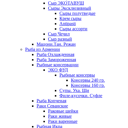
Сыр ЭКОТАВУШ
Сыры Эксклюзивный
Сыры полутведые
Крем сыры
Antipasti
Сыры ассорти
Сыр Чечил
Сыр разный
Мацони.Тан. Режан
Рыба из Армении
Рыба Охлажденная
Рыба Замороженная
Рыбные консервации
ЭКО ФУД
Рыбные консервы
Консервы 240 гр.
Консервы 160 гр.
Супы. Уха. Щи
Филе-кусочки. Суфле
Рыба Копченая
Раки Севанские
Раковые шейки
Раки живые
Раки варенные
Рыбная Икра