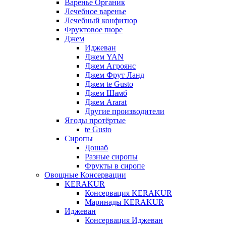
Варенье Органик
Лечебное варенье
Лечебный конфитюр
Фруктовое пюре
Джем
Иджеван
Джем YAN
Джем Агроянс
Джем Фрут Ланд
Джем te Gusto
Джем Шамб
Джем Ararat
Другие производители
Ягоды протёртые
te Gusto
Сиропы
Дошаб
Разные сиропы
Фрукты в сиропе
Овощные Консервации
KERAKUR
Консервация KERAKUR
Маринады KERAKUR
Иджеван
Консервация Иджеван