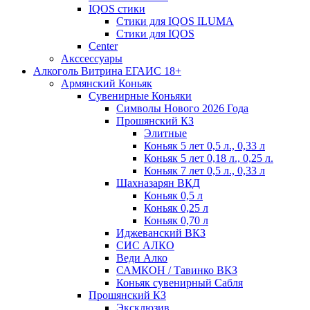
IQOS стики
Стики для IQOS ILUMA
Стики для IQOS
Сenter
Акссессуары
Алкоголь Витрина ЕГАИС 18+
Армянский Коньяк
Сувенирные Коньяки
Символы Нового 2026 Года
Прошянский КЗ
Элитные
Коньяк 5 лет 0,5 л., 0,33 л
Коньяк 5 лет 0,18 л., 0,25 л.
Коньяк 7 лет 0,5 л., 0,33 л
Шахназарян ВКД
Коньяк 0,5 л
Коньяк 0,25 л
Коньяк 0,70 л
Иджеванский ВКЗ
СИС АЛКО
Веди Алко
САМКОН / Тавинко ВКЗ
Коньяк сувенирный Сабля
Прошянский КЗ
Эксклюзив