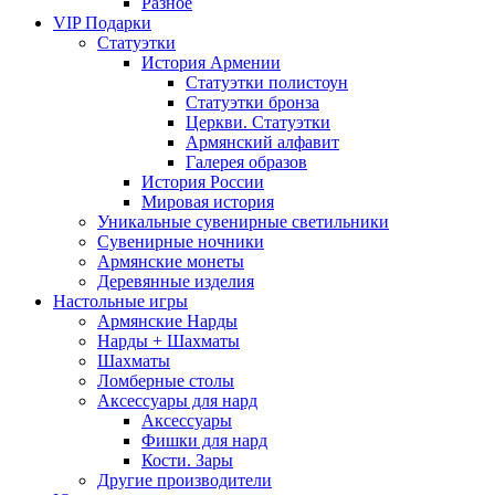
Разное
VIP Подарки
Статуэтки
История Армении
Статуэтки полистоун
Статуэтки бронза
Церкви. Статуэтки
Армянский алфавит
Галерея образов
История России
Мировая история
Уникальные сувенирные светильники
Сувенирные ночники
Армянские монеты
Деревянные изделия
Настольные игры
Армянские Нарды
Нарды + Шахматы
Шахматы
Ломберные столы
Аксессуары для нард
Аксессуары
Фишки для нард
Кости. Зары
Другие производители