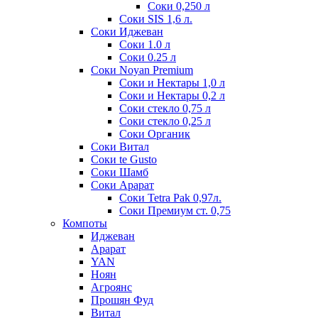
Соки 0,250 л
Соки SIS 1,6 л.
Соки Иджеван
Соки 1.0 л
Соки 0.25 л
Соки Noyan Premium
Соки и Нектары 1,0 л
Соки и Нектары 0,2 л
Соки стекло 0,75 л
Соки стекло 0,25 л
Соки Органик
Соки Витал
Соки te Gusto
Соки Шамб
Соки Арарат
Соки Tetra Pak 0,97л.
Соки Премиум ст. 0,75
Компоты
Иджеван
Арарат
YAN
Ноян
Агроянс
Прошян Фуд
Витал