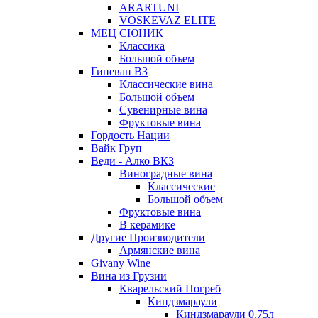
ARARTUNI
VOSKEVAZ ELITE
МЕЦ СЮНИК
Классика
Большой объем
Гиневан ВЗ
Классические вина
Большой объем
Сувенирные вина
Фруктовые вина
Гордость Нации
Вайк Груп
Веди - Алко ВКЗ
Виноградные вина
Классические
Большой объем
Фруктовые вина
В керамике
Другие Производители
Армянские вина
Givany Wine
Вина из Грузии
Кварельский Погреб
Киндзмараули
Киндзмараули 0,75л