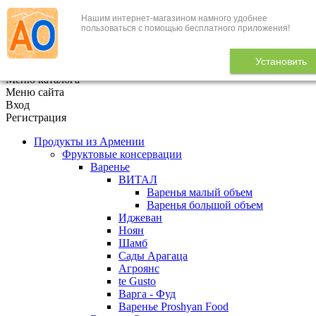
Нашим интернет-магазином намного удобнее
+7 (495) 646-888-1
пользоваться с помощью бесплатного приложения!
В корзине
0
товаров
Установить
x
Меню каталога
Меню сайта
Вход
Регистрация
Продукты из Армении
Фруктовые консервации
Варенье
ВИТАЛ
Варенья малый объем
Варенья большой объем
Иджеван
Ноян
Шамб
Сады Арагаца
Агроянс
te Gusto
Варга - Фуд
Варенье Proshyan Food