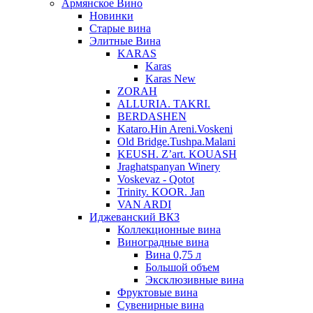
Армянское Вино
Новинки
Старые вина
Элитные Вина
KARAS
Karas
Karas New
ZORAH
ALLURIA. TAKRI.
BERDASHEN
Kataro.Hin Areni.Voskeni
Old Bridge.Tushpa.Malani
KEUSH. Z’art. KOUASH
Jraghatspanyan Winery
Voskevaz - Qotot
Trinity. KOOR. Jan
VAN ARDI
Иджеванский ВКЗ
Коллекционные вина
Виноградные вина
Вина 0,75 л
Большой объем
Эксклюзивные вина
Фруктовые вина
Cувенирные вина