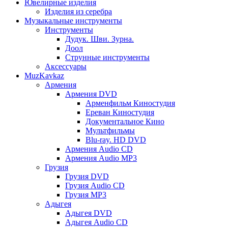
Ювелирные изделия
Изделия из серебра
Музыкальные инструменты
Инструменты
Дудук. Шви. Зурна.
Доол
Струнные инструменты
Аксессуары
MuzKavkaz
Армения
Армения DVD
Арменфильм Киностудия
Ереван Киностудия
Документальное Кино
Мультфильмы
Blu-ray. HD DVD
Армения Audio CD
Армения Audio MP3
Грузия
Грузия DVD
Грузия Audio CD
Грузия MP3
Адыгея
Адыгея DVD
Адыгея Audio CD