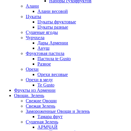
Наборы сухофруктов
Алани
Алани весовой
Цукаты
Цукаты фруктовые
Цукаты разные
Сушеные ягоды
Чурчхела
Дары Армении
Ануш
Фруктовая пастила
Пастила te Gusto
Разное
Орехи
Орехи весовые
Орехи в меду
Te Gusto
Фрукты из Армении
Овощи. Зелень
Свежие Овощи
Свежая Зелень
Замороженные Овощи и Зелень
Тамара фрут
Сушеная Зелень
АРМЧАЙ