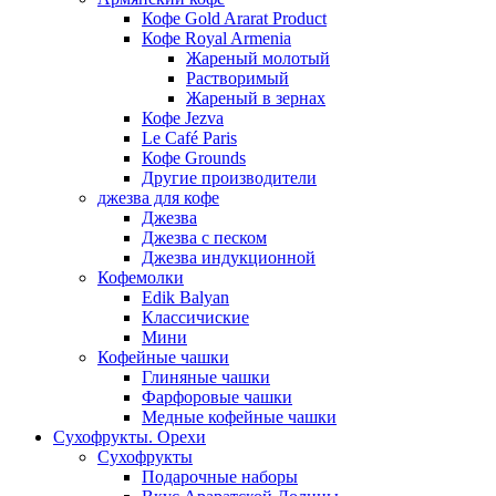
Кофе Gold Ararat Product
Кофе Royal Armenia
Жареный молотый
Растворимый
Жареный в зернах
Кофе Jezva
Le Café Paris
Кофе Grounds
Другие производители
джезва для кофе
Джезва
Джезва с песком
Джезва индукционной
Кофемолки
Edik Balyan
Классичиские
Мини
Кофейные чашки
Глиняные чашки
Фарфоровые чашки
Медные кофейные чашки
Сухофрукты. Орехи
Сухофрукты
Подарочные наборы