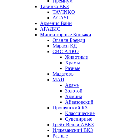
Премиум
Тавинко ВКЗ
TAVINKO
AGASI
Армения Вайн
АРАДИС
Миниатюрные Коньяки
Оганян Бренди
Мараси КД
СИС АЛКО
Животные
Храмы
Разные
Мадатовъ
МАП
Арамэ
Золотой
Армина
Айвазовский
Прошянский КЗ
Классические
Сувенирные
Грейт Велли АВКЗ
Иджеванский ВКЗ
Разные