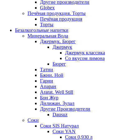
Другие производители
Globex
Печёная продукция. Торты
Печёная продукция
Торты
Безалкогольные напитки
Минеральная Вода
Джермук. Бюрег
Джермук
Джермук классика
Со вкусом лимона
Бюрег
Татни
Бжни. Ной
Гарни
Апаран
Ararat. Well Still
Бон Жур
Дилижан. Зулал
Другие Производители
Dausuz
Соки
Соки SIS Натурал
Соки YAN
Соки 0,930 л