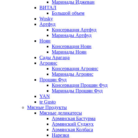
Маринады Иджеван
ВИТАЛ
Большой объем
Wosky
Артфуд
Консервация Артфуд
Маринады Артфуд
Ноян
Консервация Ноян
Маринады Ноян
Сады Арагаца
Агроянс
Консервация Агроянс
Маринады Агроянс
Прошян Фуд
Консервация Прошян Фуд
Маринады Прошян Фуд
YAN
te Gusto
Мясные Продукты
Мясные деликатесы
Армянская Бастурма
Армянский Суджух
Армянская Колбаса
Нарезки