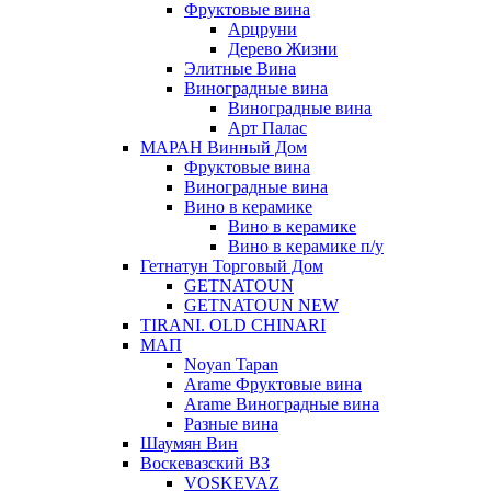
Фруктовые вина
Арцруни
Дерево Жизни
Элитные Вина
Виноградные вина
Виноградные вина
Арт Палас
МАРАН Винный Дом
Фруктовые вина
Виноградные вина
Вино в керамике
Вино в керамике
Вино в керамике п/у
Гетнатун Торговый Дом
GETNATOUN
GETNATOUN NEW
TIRANI. OLD CHINARI
МАП
Noyan Tapan
Arame Фруктовые вина
Arame Виноградные вина
Разные вина
Шаумян Вин
Воскевазский ВЗ
VOSKEVAZ