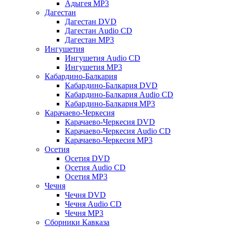
Адыгея MP3
Дагестан
Дагестан DVD
Дагестан Audio CD
Дагестан MP3
Ингушетия
Ингушетия Audio CD
Ингушетия MP3
Кабардино-Балкария
Кабардино-Балкария DVD
Кабардино-Балкария Audio CD
Кабардино-Балкария MP3
Карачаево-Черкесия
Карачаево-Черкесия DVD
Карачаево-Черкесия Audio CD
Карачаево-Черкесия MP3
Осетия
Осетия DVD
Осетия Audio CD
Осетия MP3
Чечня
Чечня DVD
Чечня Audio CD
Чечня MP3
Сборники Кавказа