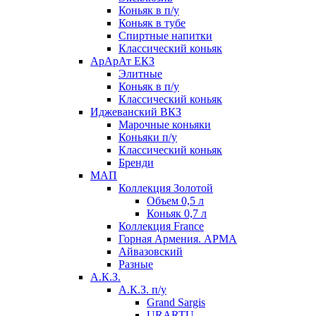
Коньяк в п/у
Коньяк в тубе
Спиртные напитки
Классический коньяк
АрАрАт ЕКЗ
Элитные
Коньяк в п/у
Классический коньяк
Иджеванский ВКЗ
Марочные коньяки
Коньяки п/у
Классический коньяк
Бренди
МАП
Коллекция Золотой
Объем 0,5 л
Коньяк 0,7 л
Коллекция France
Горная Армения. АРМА
Айвазовский
Разные
А.К.З.
А.К.З. п/у
Grand Sargis
URARTU