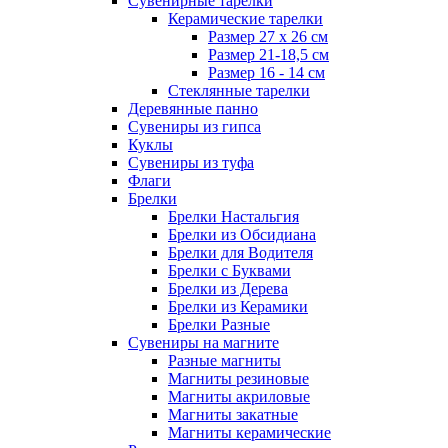
Сувенирные тарелки
Керамические тарелки
Размер 27 х 26 см
Размер 21-18,5 см
Размер 16 - 14 см
Стеклянные тарелки
Деревянные панно
Сувениры из гипса
Куклы
Сувениры из туфа
Флаги
Брелки
Брелки Настальгия
Брелки из Обсидиана
Брелки для Водителя
Брелки с Буквами
Брелки из Дерева
Брелки из Керамики
Брелки Разные
Сувениры на магните
Разные магниты
Магниты резиновые
Магниты акриловые
Магниты закатные
Магниты керамические