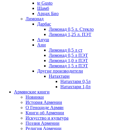
te Gusto
Шамб
Арцах Био
Лимонад
Дарбас
Лимонад 0,5 л. Стекло
Лимонад 1,25 л. ПЭТ
Ануш
Ани
Лимонад 0,5 л ст
Лимонад 0,5 л ПЭТ
Лимонад 1,0 л ПЭТ
Лимонад 1,5 л ПЭТ
Другие производители
Натахтари
Натахтари 0,5л
Натахтари 1,0л
Армянские книги
Новинки
История Армении
О Геноциде Армян
Книги об Армении
Иcкусство и культура
Поэзия Армении
Религия Армении