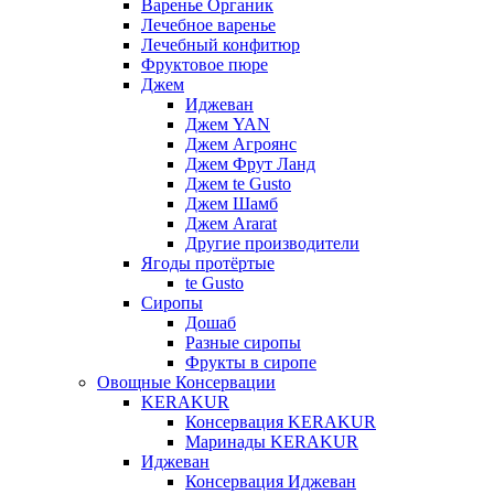
Варенье Органик
Лечебное варенье
Лечебный конфитюр
Фруктовое пюре
Джем
Иджеван
Джем YAN
Джем Агроянс
Джем Фрут Ланд
Джем te Gusto
Джем Шамб
Джем Ararat
Другие производители
Ягоды протёртые
te Gusto
Сиропы
Дошаб
Разные сиропы
Фрукты в сиропе
Овощные Консервации
KERAKUR
Консервация KERAKUR
Маринады KERAKUR
Иджеван
Консервация Иджеван