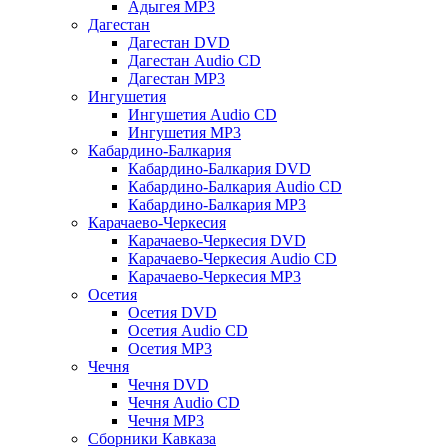
Адыгея MP3
Дагестан
Дагестан DVD
Дагестан Audio CD
Дагестан MP3
Ингушетия
Ингушетия Audio CD
Ингушетия MP3
Кабардино-Балкария
Кабардино-Балкария DVD
Кабардино-Балкария Audio CD
Кабардино-Балкария MP3
Карачаево-Черкесия
Карачаево-Черкесия DVD
Карачаево-Черкесия Audio CD
Карачаево-Черкесия MP3
Осетия
Осетия DVD
Осетия Audio CD
Осетия MP3
Чечня
Чечня DVD
Чечня Audio CD
Чечня MP3
Сборники Кавказа