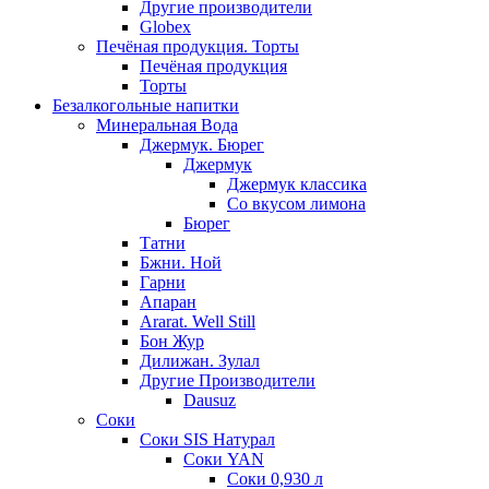
Другие производители
Globex
Печёная продукция. Торты
Печёная продукция
Торты
Безалкогольные напитки
Минеральная Вода
Джермук. Бюрег
Джермук
Джермук классика
Со вкусом лимона
Бюрег
Татни
Бжни. Ной
Гарни
Апаран
Ararat. Well Still
Бон Жур
Дилижан. Зулал
Другие Производители
Dausuz
Соки
Соки SIS Натурал
Соки YAN
Соки 0,930 л