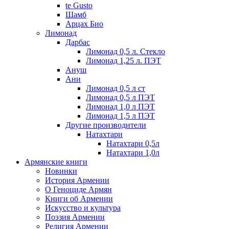
te Gusto
Шамб
Арцах Био
Лимонад
Дарбас
Лимонад 0,5 л. Стекло
Лимонад 1,25 л. ПЭТ
Ануш
Ани
Лимонад 0,5 л ст
Лимонад 0,5 л ПЭТ
Лимонад 1,0 л ПЭТ
Лимонад 1,5 л ПЭТ
Другие производители
Натахтари
Натахтари 0,5л
Натахтари 1,0л
Армянские книги
Новинки
История Армении
О Геноциде Армян
Книги об Армении
Иcкусство и культура
Поэзия Армении
Религия Армении