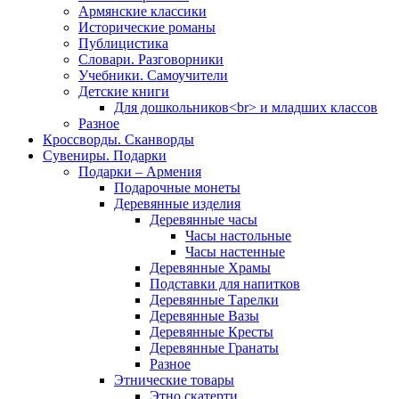
Армянские классики
Исторические романы
Публицистика
Словари. Разговорники
Учебники. Самоучители
Детские книги
Для дошкольников<br> и младших классов
Разное
Кроссворды. Сканворды
Сувениры. Подарки
Подарки – Армения
Подарочные монеты
Деревянные изделия
Деревянные часы
Часы настольные
Часы настенные
Деревянные Храмы
Подставки для напитков
Деревянные Тарелки
Деревянные Вазы
Деревянные Кресты
Деревянные Гранаты
Разное
Этнические товары
Этно скатерти