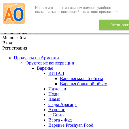
Нашим интернет-магазином намного удобнее
+7 (495) 646-888-1
пользоваться с помощью бесплатного приложения!
В корзине
0
товаров
Установи
x
Меню каталога
Меню сайта
Вход
Регистрация
Продукты из Армении
Фруктовые консервации
Варенье
ВИТАЛ
Варенья малый объем
Варенья большой объем
Иджеван
Ноян
Шамб
Сады Арагаца
Агроянс
te Gusto
Варга - Фуд
Варенье Proshyan Food