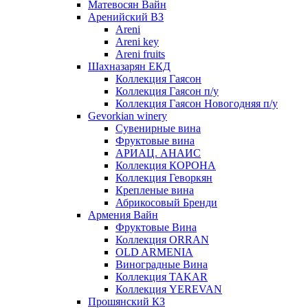
Матевосян Вайн
Аренийский ВЗ
Areni
Areni key
Areni fruits
Шахназарян ЕКД
Коллекция Гаясон
Коллекция Гаясон п/у
Коллекция Гаясон Новогодняя п/у
Gevorkian winery
Сувенирные вина
Фруктовые вина
АРИАЦ. АНАИС
Коллекция КОРОНА
Коллекция Геворкян
Крепленые вина
Абрикосовый Бренди
Армения Вайн
Фруктовые Вина
Коллекция ORRAN
OLD ARMENIA
Виноградные Вина
Коллекция TAKAR
Коллекция YEREVAN
Прошянский КЗ