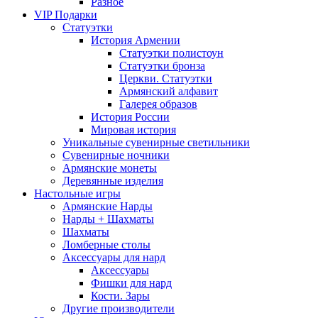
Разное
VIP Подарки
Статуэтки
История Армении
Статуэтки полистоун
Статуэтки бронза
Церкви. Статуэтки
Армянский алфавит
Галерея образов
История России
Мировая история
Уникальные сувенирные светильники
Сувенирные ночники
Армянские монеты
Деревянные изделия
Настольные игры
Армянские Нарды
Нарды + Шахматы
Шахматы
Ломберные столы
Аксессуары для нард
Аксессуары
Фишки для нард
Кости. Зары
Другие производители