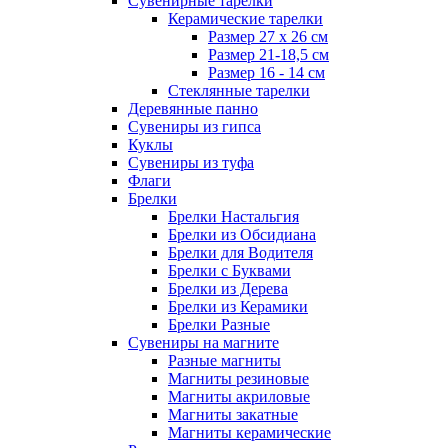
Сувенирные тарелки
Керамические тарелки
Размер 27 х 26 см
Размер 21-18,5 см
Размер 16 - 14 см
Стеклянные тарелки
Деревянные панно
Сувениры из гипса
Куклы
Сувениры из туфа
Флаги
Брелки
Брелки Настальгия
Брелки из Обсидиана
Брелки для Водителя
Брелки с Буквами
Брелки из Дерева
Брелки из Керамики
Брелки Разные
Сувениры на магните
Разные магниты
Магниты резиновые
Магниты акриловые
Магниты закатные
Магниты керамические