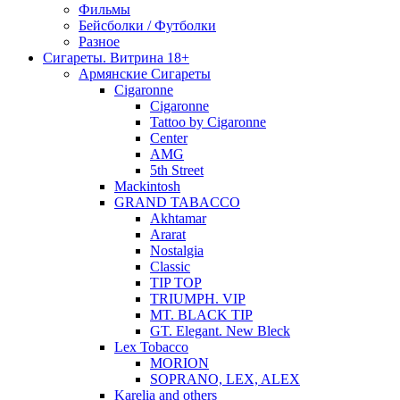
Фильмы
Бейсболки / Футболки
Разное
Сигареты. Витрина 18+
Армянские Сигареты
Cigaronne
Cigaronne
Tattoo by Cigaronne
Center
AMG
5th Street
Mackintosh
GRAND TABACCO
Akhtamar
Ararat
Nostalgia
Classic
TIP TOP
TRIUMPH. VIP
MT. BLACK TIP
GT. Elegant. New Bleck
Lex Tobacco
MORION
SOPRANO, LEX, ALEX
Karelia and others