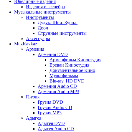
Ювелирные изделия
Изделия из серебра
Музыкальные инструменты
Инструменты
Дудук. Шви. Зурна.
Доол
Струнные инструменты
Аксессуары
MuzKavkaz
Армения
Армения DVD
Арменфильм Киностудия
Ереван Киностудия
Документальное Кино
Мультфильмы
Blu-ray. HD DVD
Армения Audio CD
Армения Audio MP3
Грузия
Грузия DVD
Грузия Audio CD
Грузия MP3
Адыгея
Адыгея DVD
Адыгея Audio CD