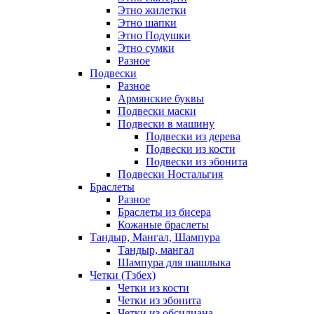
Этно жилетки
Этно шапки
Этно Подушки
Этно сумки
Разное
Подвески
Разное
Армянские буквы
Подвески маски
Подвески в машину
Подвески из дерева
Подвески из кости
Подвески из эбонита
Подвески Ностальгия
Браслеты
Разное
Браслеты из бисера
Кожаные браслеты
Тандыр, Мангал, Шампура
Тандыр, мангал
Шампура для шашлыка
Четки (Тзбех)
Четки из кости
Четки из эбонита
Четки из обсидиана