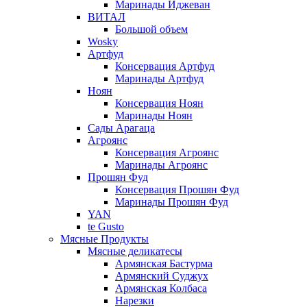
Маринады Иджеван
ВИТАЛ
Большой объем
Wosky
Артфуд
Консервация Артфуд
Маринады Артфуд
Ноян
Консервация Ноян
Маринады Ноян
Сады Арагаца
Агроянс
Консервация Агроянс
Маринады Агроянс
Прошян Фуд
Консервация Прошян Фуд
Маринады Прошян Фуд
YAN
te Gusto
Мясные Продукты
Мясные деликатесы
Армянская Бастурма
Армянский Суджух
Армянская Колбаса
Нарезки