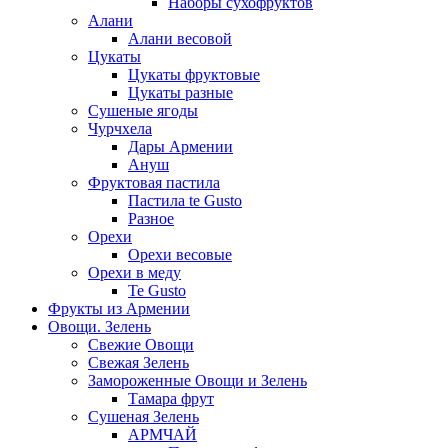
Наборы сухофруктов
Алани
Алани весовой
Цукаты
Цукаты фруктовые
Цукаты разные
Сушеные ягоды
Чурчхела
Дары Армении
Ануш
Фруктовая пастила
Пастила te Gusto
Разное
Орехи
Орехи весовые
Орехи в меду
Te Gusto
Фрукты из Армении
Овощи. Зелень
Свежие Овощи
Свежая Зелень
Замороженные Овощи и Зелень
Тамара фрут
Сушеная Зелень
АРМЧАЙ