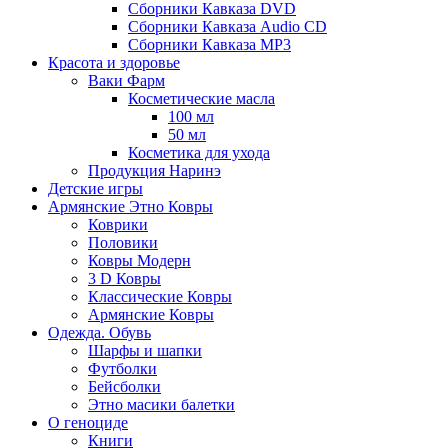
Сборники Кавказа DVD
Сборники Кавказа Audio CD
Сборники Кавказа MP3
Красота и здоровье
Ваки Фарм
Косметические масла
100 мл
50 мл
Косметика для ухода
Продукция Наринэ
Детские игры
Армянские Этно Ковры
Коврики
Половики
Ковры Модерн
3 D Ковры
Классические Ковры
Армянские Ковры
Одежда. Обувь
Шарфы и шапки
Футболки
Бейсболки
Этно масики балетки
О геноциде
Книги