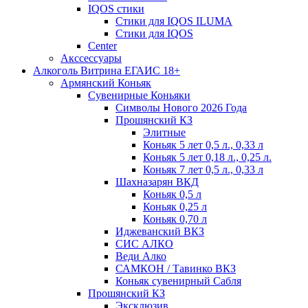
IQOS стики
Стики для IQOS ILUMA
Стики для IQOS
Сenter
Акссессуары
Алкоголь Витрина ЕГАИС 18+
Армянский Коньяк
Сувенирные Коньяки
Символы Нового 2026 Года
Прошянский КЗ
Элитные
Коньяк 5 лет 0,5 л., 0,33 л
Коньяк 5 лет 0,18 л., 0,25 л.
Коньяк 7 лет 0,5 л., 0,33 л
Шахназарян ВКД
Коньяк 0,5 л
Коньяк 0,25 л
Коньяк 0,70 л
Иджеванский ВКЗ
СИС АЛКО
Веди Алко
САМКОН / Тавинко ВКЗ
Коньяк сувенирный Сабля
Прошянский КЗ
Эксклюзив