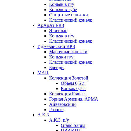
Коньяк в п/у
Коньяк в тубе
Спиртные напитки
Классический коньяк
АрАрАт ЕКЗ
Элитные
Коньяк в п/у
Классический коньяк
Иджеванский ВКЗ
Марочные коньяки
Коньяки п/у
Классический коньяк
Бренди
МАП
Коллекция Золотой
Объем 0,5 л
Коньяк 0,7 л
Коллекция France
Горная Армения. АРМА
Айвазовский
Разные
А.К.З.
А.К.З. п/у
Grand Sargis
URARTU