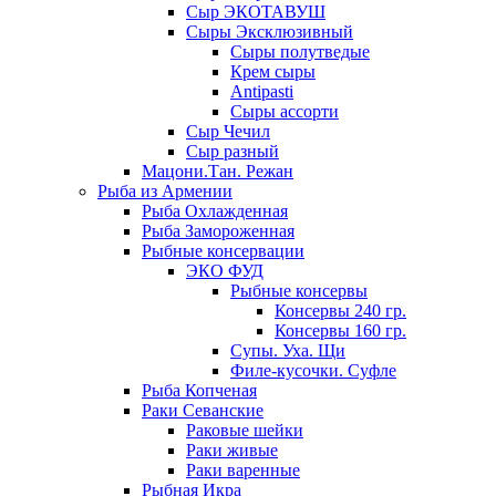
Сыр ЭКОТАВУШ
Сыры Эксклюзивный
Сыры полутведые
Крем сыры
Antipasti
Сыры ассорти
Сыр Чечил
Сыр разный
Мацони.Тан. Режан
Рыба из Армении
Рыба Охлажденная
Рыба Замороженная
Рыбные консервации
ЭКО ФУД
Рыбные консервы
Консервы 240 гр.
Консервы 160 гр.
Супы. Уха. Щи
Филе-кусочки. Суфле
Рыба Копченая
Раки Севанские
Раковые шейки
Раки живые
Раки варенные
Рыбная Икра