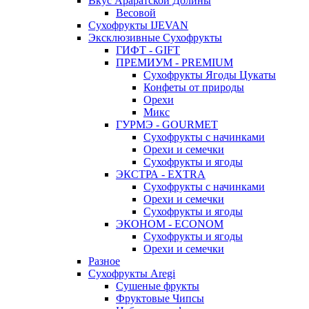
Вкус Араратской Долины
Весовой
Сухофрукты IJEVAN
Эксклюзивные Сухофрукты
ГИФТ - GIFT
ПРЕМИУМ - PREMIUM
Сухофрукты Ягоды Цукаты
Конфеты от природы
Орехи
Микс
ГУРМЭ - GOURMET
Сухофрукты с начинками
Орехи и семечки
Сухофрукты и ягоды
ЭКСТРА - EXTRA
Сухофрукты с начинками
Орехи и семечки
Сухофрукты и ягоды
ЭКОНОМ - ECONOM
Сухофрукты и ягоды
Орехи и семечки
Разное
Сухофрукты Aregi
Сушеные фрукты
Фруктовые Чипсы