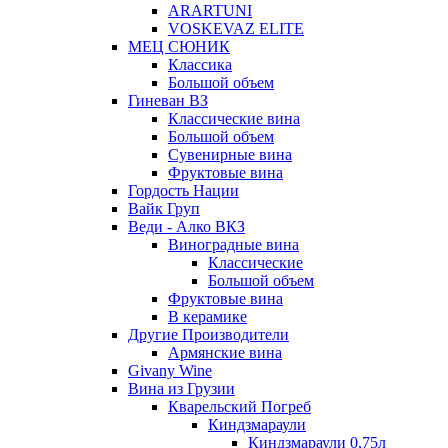
ARARTUNI
VOSKEVAZ ELITE
МЕЦ СЮНИК
Классика
Большой объем
Гиневан ВЗ
Классические вина
Большой объем
Сувенирные вина
Фруктовые вина
Гордость Нации
Вайк Груп
Веди - Алко ВКЗ
Виноградные вина
Классические
Большой объем
Фруктовые вина
В керамике
Другие Производители
Армянские вина
Givany Wine
Вина из Грузии
Кварельский Погреб
Киндзмараули
Киндзмараули 0,75л