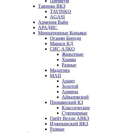
Премиум
Тавинко ВКЗ
TAVINKO
AGASI
Армения Вайн
АРАДИС
Миниатюрные Коньяки
Оганян Бренди
Мараси КД
СИС АЛКО
Животные
Храмы
Разные
Мадатовъ
МАП
Арамэ
Золотой
Армина
Айвазовский
Прошянский КЗ
Классические
Сувенирные
Грейт Велли АВКЗ
Иджеванский ВКЗ
Разные