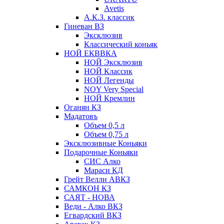
Avetis
А.К.З. классик
Гиневан ВЗ
Эксклюзив
Классический коньяк
НОЙ ЕКВВКА
НОЙ Эксклюзив
НОЙ Классик
НОЙ Легенды
NOY Very Speсial
НОЙ Кремлин
Оганян КЗ
Мадатовъ
Объем 0,5 л
Объем 0,75 л
Эксклюзивные Коньяки
Подарочные Коньяки
СИС Алко
Мараси КД
Грейт Велли АВКЗ
САМКОН КЗ
САЯТ - НОВА
Веди - Алко ВКЗ
Егвардский ВКЗ