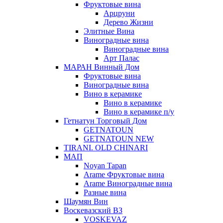
Фруктовые вина
Арцруни
Дерево Жизни
Элитные Вина
Виноградные вина
Виноградные вина
Арт Палас
МАРАН Винный Дом
Фруктовые вина
Виноградные вина
Вино в керамике
Вино в керамике
Вино в керамике п/у
Гетнатун Торговый Дом
GETNATOUN
GETNATOUN NEW
TIRANI. OLD CHINARI
МАП
Noyan Tapan
Arame Фруктовые вина
Arame Виноградные вина
Разные вина
Шаумян Вин
Воскевазский ВЗ
VOSKEVAZ