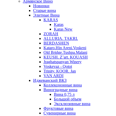
Армянское Вино
Новинки
Старые вина
Элитные Вина
KARAS
Karas
Karas New
ZORAH
ALLURIA. TAKRI.
BERDASHEN
Kataro.Hin Areni.Voskeni
Old Bridge.Tushpa.Malani
KEUSH. Z’art. KOUASH
Jraghatspanyan Winery
Voskevaz - Qotot
Trinity. KOOR. Jan
VAN ARDI
Иджеванский ВКЗ
Коллекционные вина
Виноградные вина
Вина 0,75 л
Большой объем
Эксклюзивные вина
Фруктовые вина
Cувенирные вина