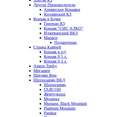
Арегак КЗ
Другие Производители
Армянские Коньяки
Кизлярский КЗ
Коньяк в Бочке
Гиневан ВЗ
Коньяк "СИС АЛКО"
Иджеванский ВКЗ
Мараси
Подарочные
Страна Камней
Коньяк в п/у
Коньяк 0,5 л.
Коньяк 0,2 л.
Аркон Трейд
Мргашен
Шаумян Вин
Шахназарян ВКД
Шахназарян
ГАЯСОН
Жемчужина
Мозаика
Mustang. Black Mountain
Platinum Mountain
Parakar