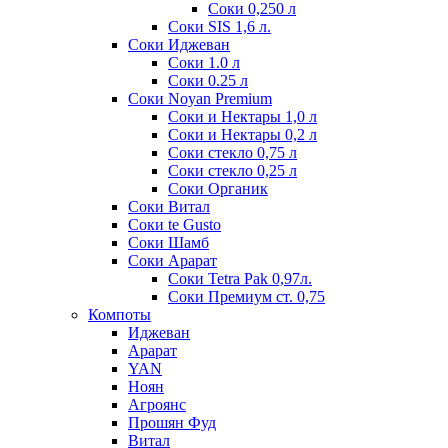
Соки 0,250 л
Соки SIS 1,6 л.
Соки Иджеван
Соки 1.0 л
Соки 0.25 л
Соки Noyan Premium
Соки и Нектары 1,0 л
Соки и Нектары 0,2 л
Соки стекло 0,75 л
Соки стекло 0,25 л
Соки Органик
Соки Витал
Соки te Gusto
Соки Шамб
Соки Арарат
Соки Tetra Pak 0,97л.
Соки Премиум ст. 0,75
Компоты
Иджеван
Арарат
YAN
Ноян
Агроянс
Прошян Фуд
Витал