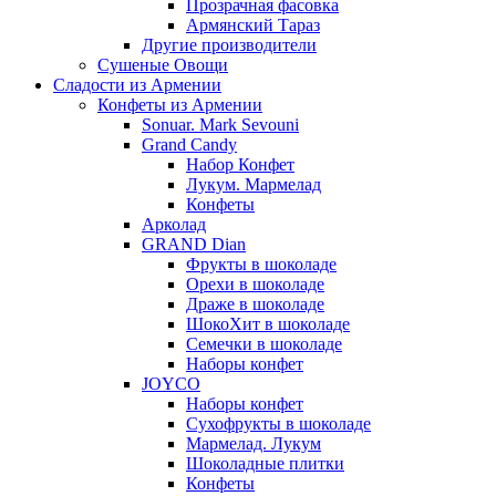
Прозрачная фасовка
Армянский Тараз
Другие производители
Сушеные Овощи
Сладости из Армении
Конфеты из Армении
Sonuar. Mark Sevouni
Grand Candy
Набор Конфет
Лукум. Мармелад
Конфеты
Арколад
GRAND Dian
Фрукты в шоколаде
Орехи в шоколаде
Драже в шоколаде
ШокоХит в шоколаде
Семечки в шоколаде
Наборы конфет
JOYCO
Наборы конфет
Сухофрукты в шоколаде
Мармелад. Лукум
Шоколадные плитки
Конфеты