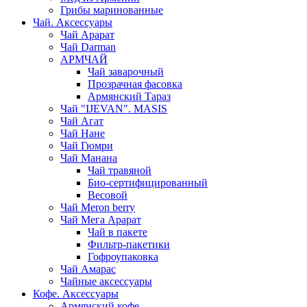
Грибы маринованные
Чай. Аксессуары
Чай Арарат
Чай Darman
АРМЧАЙ
Чай заварочный
Прозрачная фасовка
Армянский Тараз
Чай "IJEVAN". MASIS
Чай Агат
Чай Нане
Чай Гюмри
Чай Манана
Чай травяной
Био-сертифицированный
Весовой
Чай Meron berry
Чай Мега Арарат
Чай в пакете
Фильтр-пакетики
Гофроупаковка
Чай Амарас
Чайные аксессуары
Кофе. Аксессуары
Армянский кофе