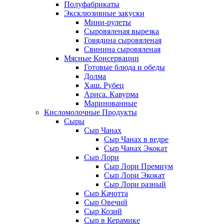
Полуфабрикаты
Эксклюзивные закуски
Мини-рулеты
Сыровяленая вырезка
Говядина сыровяленая
Свинина сыровяленая
Мясные Консервации
Готовые блюда и обеды
Долма
Хаш. Рубец
Ариса. Кавурма
Маринованные
Кисломолочные Продукты
Сыры
Сыр Чанах
Сыр Чанах в ведре
Сыр Чанах Экокат
Сыр Лори
Сыр Лори Премиум
Сыр Лори Экокат
Сыр Лори разный
Сыр Качотта
Сыр Овечий
Сыр Козий
Сыр в Керамике