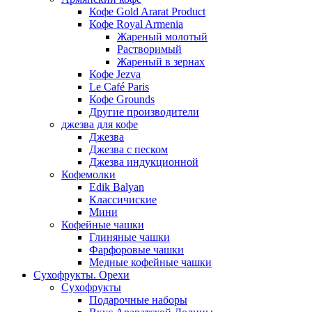
Кофе Gold Ararat Product
Кофе Royal Armenia
Жареный молотый
Растворимый
Жареный в зернах
Кофе Jezva
Le Café Paris
Кофе Grounds
Другие производители
джезва для кофе
Джезва
Джезва с песком
Джезва индукционной
Кофемолки
Edik Balyan
Классичиские
Мини
Кофейные чашки
Глиняные чашки
Фарфоровые чашки
Медные кофейные чашки
Сухофрукты. Орехи
Сухофрукты
Подарочные наборы