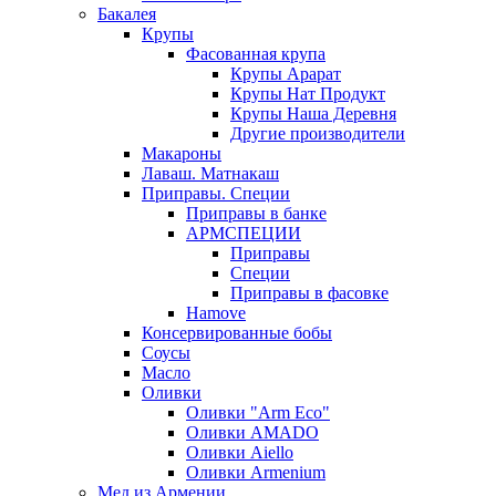
Бакалея
Крупы
Фасованная крупа
Крупы Арарат
Крупы Нат Продукт
Крупы Наша Деревня
Другие производители
Макароны
Лаваш. Матнакаш
Приправы. Специи
Приправы в банке
АРМСПЕЦИИ
Приправы
Специи
Приправы в фасовке
Hamove
Консервированные бобы
Соусы
Масло
Оливки
Оливки "Arm Eco"
Оливки AMADO
Оливки Aiello
Оливки Armenium
Мед из Армении