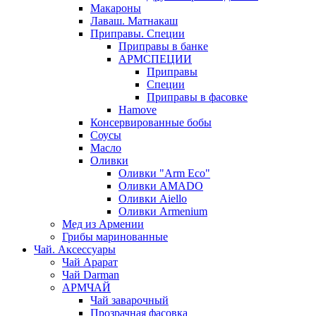
Макароны
Лаваш. Матнакаш
Приправы. Специи
Приправы в банке
АРМСПЕЦИИ
Приправы
Специи
Приправы в фасовке
Hamove
Консервированные бобы
Соусы
Масло
Оливки
Оливки "Arm Eco"
Оливки AMADO
Оливки Aiello
Оливки Armenium
Мед из Армении
Грибы маринованные
Чай. Аксессуары
Чай Арарат
Чай Darman
АРМЧАЙ
Чай заварочный
Прозрачная фасовка