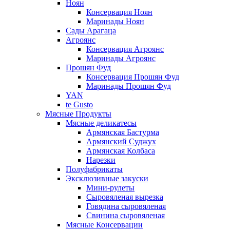
Ноян
Консервация Ноян
Маринады Ноян
Сады Арагаца
Агроянс
Консервация Агроянс
Маринады Агроянс
Прошян Фуд
Консервация Прошян Фуд
Маринады Прошян Фуд
YAN
te Gusto
Мясные Продукты
Мясные деликатесы
Армянская Бастурма
Армянский Суджух
Армянская Колбаса
Нарезки
Полуфабрикаты
Эксклюзивные закуски
Мини-рулеты
Сыровяленая вырезка
Говядина сыровяленая
Свинина сыровяленая
Мясные Консервации