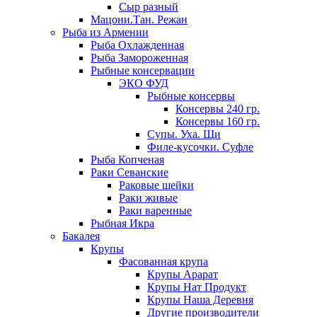
Сыр разный
Мацони.Тан. Режан
Рыба из Армении
Рыба Охлажденная
Рыба Замороженная
Рыбные консервации
ЭКО ФУД
Рыбные консервы
Консервы 240 гр.
Консервы 160 гр.
Супы. Уха. Щи
Филе-кусочки. Суфле
Рыба Копченая
Раки Севанские
Раковые шейки
Раки живые
Раки варенные
Рыбная Икра
Бакалея
Крупы
Фасованная крупа
Крупы Арарат
Крупы Нат Продукт
Крупы Наша Деревня
Другие производители