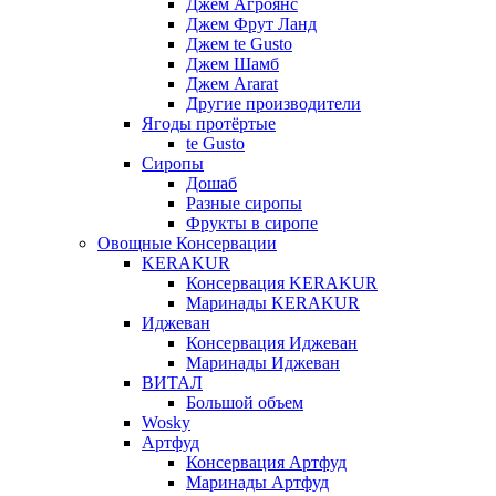
Джем Агроянс
Джем Фрут Ланд
Джем te Gusto
Джем Шамб
Джем Ararat
Другие производители
Ягоды протёртые
te Gusto
Сиропы
Дошаб
Разные сиропы
Фрукты в сиропе
Овощные Консервации
KERAKUR
Консервация KERAKUR
Маринады KERAKUR
Иджеван
Консервация Иджеван
Маринады Иджеван
ВИТАЛ
Большой объем
Wosky
Артфуд
Консервация Артфуд
Маринады Артфуд