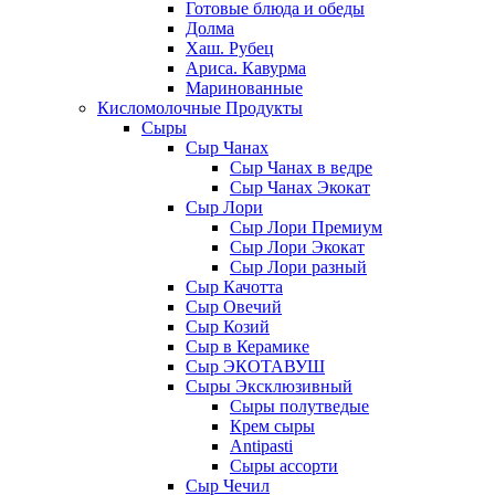
Готовые блюда и обеды
Долма
Хаш. Рубец
Ариса. Кавурма
Маринованные
Кисломолочные Продукты
Сыры
Сыр Чанах
Сыр Чанах в ведре
Сыр Чанах Экокат
Сыр Лори
Сыр Лори Премиум
Сыр Лори Экокат
Сыр Лори разный
Сыр Качотта
Сыр Овечий
Сыр Козий
Сыр в Керамике
Сыр ЭКОТАВУШ
Сыры Эксклюзивный
Сыры полутведые
Крем сыры
Antipasti
Сыры ассорти
Сыр Чечил