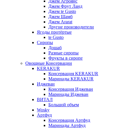
Джем Агроянс
Джем Фрут Ланд
Джем te Gusto
Джем Шамб
Джем Ararat
Другие производители
Ягоды протёртые
te Gusto
Сиропы
Дошаб
Разные сиропы
Фрукты в сиропе
Овощные Консервации
KERAKUR
Консервация KERAKUR
Маринады KERAKUR
Иджеван
Консервация Иджеван
Маринады Иджеван
ВИТАЛ
Большой объем
Wosky
Артфуд
Консервация Артфуд
Маринады Артфуд