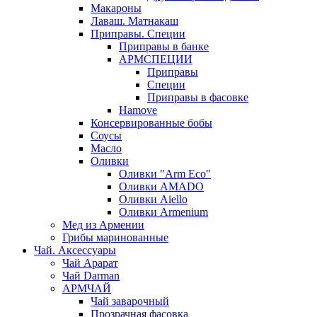
Макароны
Лаваш. Матнакаш
Приправы. Специи
Приправы в банке
АРМСПЕЦИИ
Приправы
Специи
Приправы в фасовке
Hamove
Консервированные бобы
Соусы
Масло
Оливки
Оливки "Arm Eco"
Оливки AMADO
Оливки Aiello
Оливки Armenium
Мед из Армении
Грибы маринованные
Чай. Аксессуары
Чай Арарат
Чай Darman
АРМЧАЙ
Чай заварочный
Прозрачная фасовка