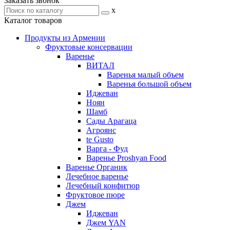
Заказать звонок
x
Каталог товаров
Продукты из Армении
Фруктовые консервации
Варенье
ВИТАЛ
Варенья малый объем
Варенья большой объем
Иджеван
Ноян
Шамб
Сады Арагаца
Агроянс
te Gusto
Варга - Фуд
Варенье Proshyan Food
Варенье Органик
Лечебное варенье
Лечебный конфитюр
Фруктовое пюре
Джем
Иджеван
Джем YAN