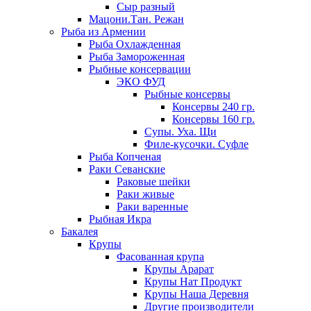
Сыр разный
Мацони.Тан. Режан
Рыба из Армении
Рыба Охлажденная
Рыба Замороженная
Рыбные консервации
ЭКО ФУД
Рыбные консервы
Консервы 240 гр.
Консервы 160 гр.
Супы. Уха. Щи
Филе-кусочки. Суфле
Рыба Копченая
Раки Севанские
Раковые шейки
Раки живые
Раки варенные
Рыбная Икра
Бакалея
Крупы
Фасованная крупа
Крупы Арарат
Крупы Нат Продукт
Крупы Наша Деревня
Другие производители