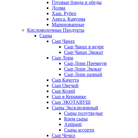
Готовые блюда и обеды
Долма
Хаш. Рубец
Ариса. Кавурма
Маринованные
Кисломолочные Продукты
Сыры
Сыр Чанах
Сыр Чанах в ведре
Сыр Чанах Экокат
Сыр Лори
Сыр Лори Премиум
Сыр Лори Экокат
Сыр Лори разный
Сыр Качотта
Сыр Овечий
Сыр Козий
Сыр в Керамике
Сыр ЭКОТАВУШ
Сыры Эксклюзивный
Сыры полутведые
Крем сыры
Antipasti
Сыры ассорти
Сыр Чечил