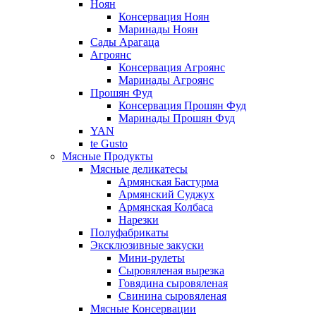
Ноян
Консервация Ноян
Маринады Ноян
Сады Арагаца
Агроянс
Консервация Агроянс
Маринады Агроянс
Прошян Фуд
Консервация Прошян Фуд
Маринады Прошян Фуд
YAN
te Gusto
Мясные Продукты
Мясные деликатесы
Армянская Бастурма
Армянский Суджух
Армянская Колбаса
Нарезки
Полуфабрикаты
Эксклюзивные закуски
Мини-рулеты
Сыровяленая вырезка
Говядина сыровяленая
Свинина сыровяленая
Мясные Консервации