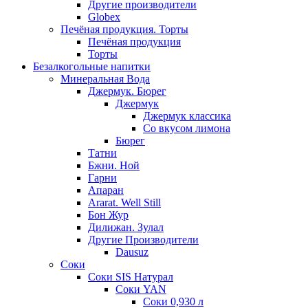
Другие производители
Globex
Печёная продукция. Торты
Печёная продукция
Торты
Безалкогольные напитки
Минеральная Вода
Джермук. Бюрег
Джермук
Джермук классика
Со вкусом лимона
Бюрег
Татни
Бжни. Ной
Гарни
Апаран
Ararat. Well Still
Бон Жур
Дилижан. Зулал
Другие Производители
Dausuz
Соки
Соки SIS Натурал
Соки YAN
Соки 0,930 л