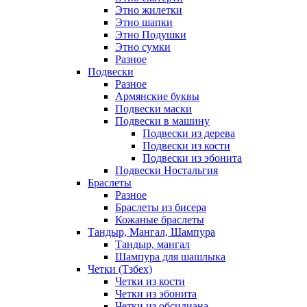
Этно жилетки
Этно шапки
Этно Подушки
Этно сумки
Разное
Подвески
Разное
Армянские буквы
Подвески маски
Подвески в машину
Подвески из дерева
Подвески из кости
Подвески из эбонита
Подвески Ностальгия
Браслеты
Разное
Браслеты из бисера
Кожаные браслеты
Тандыр, Мангал, Шампура
Тандыр, мангал
Шампура для шашлыка
Четки (Тзбех)
Четки из кости
Четки из эбонита
Четки из обсидиана