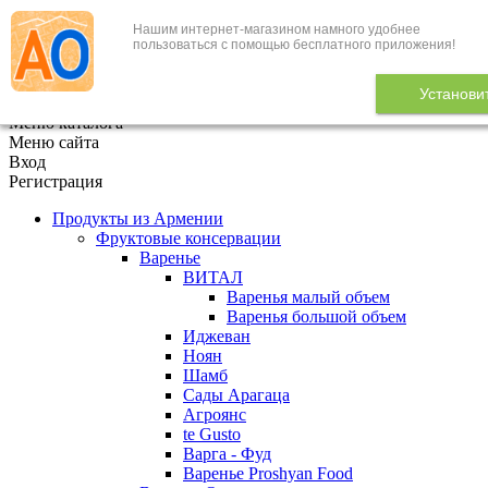
Нашим интернет-магазином намного удобнее
+7 (495) 646-888-1
пользоваться с помощью бесплатного приложения!
В корзине
0
товаров
Установи
x
Меню каталога
Меню сайта
Вход
Регистрация
Продукты из Армении
Фруктовые консервации
Варенье
ВИТАЛ
Варенья малый объем
Варенья большой объем
Иджеван
Ноян
Шамб
Сады Арагаца
Агроянс
te Gusto
Варга - Фуд
Варенье Proshyan Food