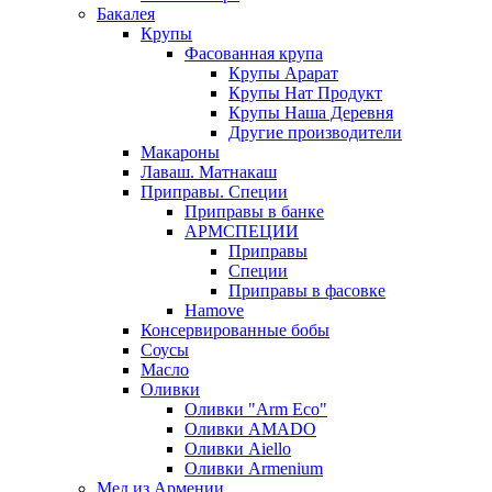
Бакалея
Крупы
Фасованная крупа
Крупы Арарат
Крупы Нат Продукт
Крупы Наша Деревня
Другие производители
Макароны
Лаваш. Матнакаш
Приправы. Специи
Приправы в банке
АРМСПЕЦИИ
Приправы
Специи
Приправы в фасовке
Hamove
Консервированные бобы
Соусы
Масло
Оливки
Оливки "Arm Eco"
Оливки AMADO
Оливки Aiello
Оливки Armenium
Мед из Армении