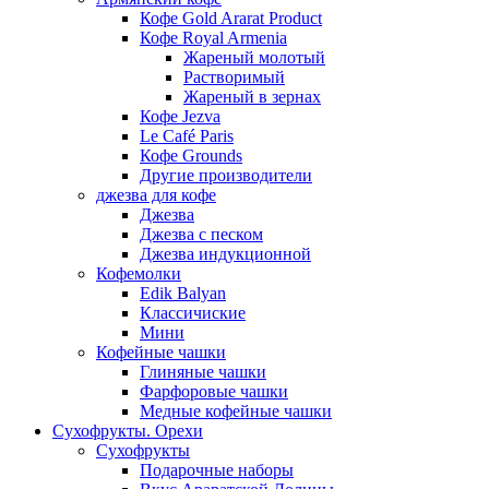
Кофе Gold Ararat Product
Кофе Royal Armenia
Жареный молотый
Растворимый
Жареный в зернах
Кофе Jezva
Le Café Paris
Кофе Grounds
Другие производители
джезва для кофе
Джезва
Джезва с песком
Джезва индукционной
Кофемолки
Edik Balyan
Классичиские
Мини
Кофейные чашки
Глиняные чашки
Фарфоровые чашки
Медные кофейные чашки
Сухофрукты. Орехи
Сухофрукты
Подарочные наборы