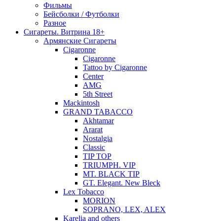
Фильмы
Бейсболки / Футболки
Разное
Сигареты. Витрина 18+
Армянские Сигареты
Cigaronne
Cigaronne
Tattoo by Cigaronne
Center
AMG
5th Street
Mackintosh
GRAND TABACCO
Akhtamar
Ararat
Nostalgia
Classic
TIP TOP
TRIUMPH. VIP
MT. BLACK TIP
GT. Elegant. New Bleck
Lex Tobacco
MORION
SOPRANO, LEX, ALEX
Karelia and others