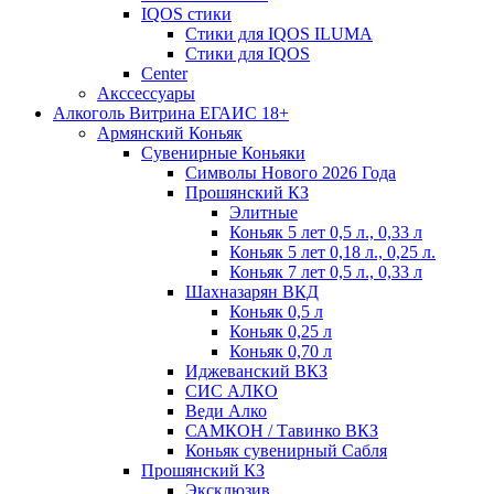
IQOS стики
Стики для IQOS ILUMA
Стики для IQOS
Сenter
Акссессуары
Алкоголь Витрина ЕГАИС 18+
Армянский Коньяк
Сувенирные Коньяки
Символы Нового 2026 Года
Прошянский КЗ
Элитные
Коньяк 5 лет 0,5 л., 0,33 л
Коньяк 5 лет 0,18 л., 0,25 л.
Коньяк 7 лет 0,5 л., 0,33 л
Шахназарян ВКД
Коньяк 0,5 л
Коньяк 0,25 л
Коньяк 0,70 л
Иджеванский ВКЗ
СИС АЛКО
Веди Алко
САМКОН / Тавинко ВКЗ
Коньяк сувенирный Сабля
Прошянский КЗ
Эксклюзив