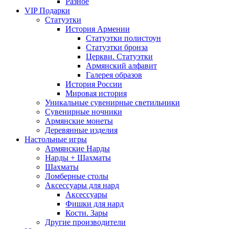
Разное
VIP Подарки
Статуэтки
История Армении
Статуэтки полистоун
Статуэтки бронза
Церкви. Статуэтки
Армянский алфавит
Галерея образов
История России
Мировая история
Уникальные сувенирные светильники
Сувенирные ночники
Армянские монеты
Деревянные изделия
Настольные игры
Армянские Нарды
Нарды + Шахматы
Шахматы
Ломберные столы
Аксессуары для нард
Аксессуары
Фишки для нард
Кости. Зары
Другие производители