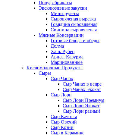
Полуфабрикаты
Эксклюзивные закуски
Мини-рулеты
Сыровяленая вырезка
Говядина сыровяленая
Свинина сыровяленая
Мясные Консервации
Готовые блюда и обеды
Долма
Хаш. Рубец
Ариса. Кавурма
Маринованные
Кисломолочные Продукты
Сыры
Сыр Чанах
Сыр Чанах в ведре
Сыр Чанах Экокат
Сыр Лори
Сыр Лори Премиум
Сыр Лори Экокат
Сыр Лори разный
Сыр Качотта
Сыр Овечий
Сыр Козий
Сыр в Керамике