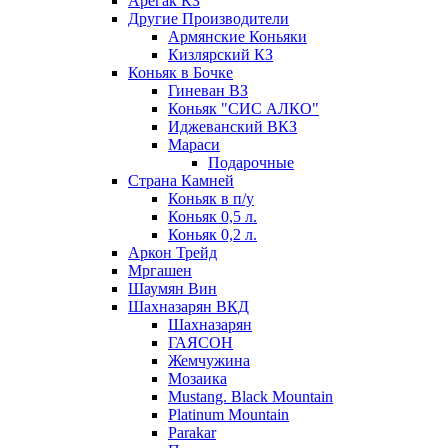
Арегак КЗ
Другие Производители
Армянские Коньяки
Кизлярский КЗ
Коньяк в Бочке
Гиневан ВЗ
Коньяк "СИС АЛКО"
Иджеванский ВКЗ
Мараси
Подарочные
Страна Камней
Коньяк в п/у
Коньяк 0,5 л.
Коньяк 0,2 л.
Аркон Трейд
Мргашен
Шаумян Вин
Шахназарян ВКД
Шахназарян
ГАЯСОН
Жемчужина
Мозаика
Mustang. Black Mountain
Platinum Mountain
Parakar