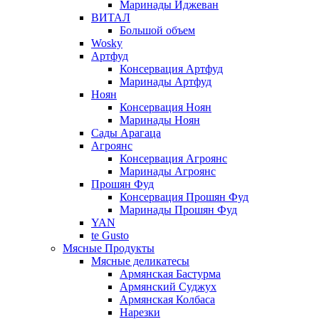
Маринады Иджеван
ВИТАЛ
Большой объем
Wosky
Артфуд
Консервация Артфуд
Маринады Артфуд
Ноян
Консервация Ноян
Маринады Ноян
Сады Арагаца
Агроянс
Консервация Агроянс
Маринады Агроянс
Прошян Фуд
Консервация Прошян Фуд
Маринады Прошян Фуд
YAN
te Gusto
Мясные Продукты
Мясные деликатесы
Армянская Бастурма
Армянский Суджух
Армянская Колбаса
Нарезки