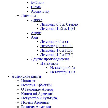
te Gusto
Шамб
Арцах Био
Лимонад
Дарбас
Лимонад 0,5 л. Стекло
Лимонад 1,25 л. ПЭТ
Ануш
Ани
Лимонад 0,5 л ст
Лимонад 0,5 л ПЭТ
Лимонад 1,0 л ПЭТ
Лимонад 1,5 л ПЭТ
Другие производители
Натахтари
Натахтари 0,5л
Натахтари 1,0л
Армянские книги
Новинки
История Армении
О Геноциде Армян
Книги об Армении
Иcкусство и культура
Поэзия Армении
Религия Армении