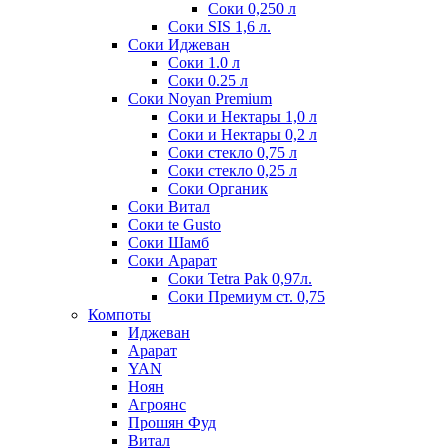
Соки 0,250 л
Соки SIS 1,6 л.
Соки Иджеван
Соки 1.0 л
Соки 0.25 л
Соки Noyan Premium
Соки и Нектары 1,0 л
Соки и Нектары 0,2 л
Соки стекло 0,75 л
Соки стекло 0,25 л
Соки Органик
Соки Витал
Соки te Gusto
Соки Шамб
Соки Арарат
Соки Tetra Pak 0,97л.
Соки Премиум ст. 0,75
Компоты
Иджеван
Арарат
YAN
Ноян
Агроянс
Прошян Фуд
Витал