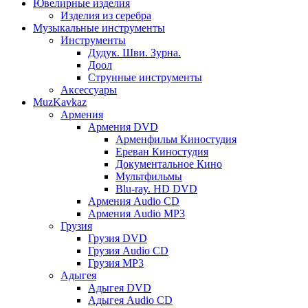
Ювелирные изделия
Изделия из серебра
Музыкальные инструменты
Инструменты
Дудук. Шви. Зурна.
Доол
Струнные инструменты
Аксессуары
MuzKavkaz
Армения
Армения DVD
Арменфильм Киностудия
Ереван Киностудия
Документальное Кино
Мультфильмы
Blu-ray. HD DVD
Армения Audio CD
Армения Audio MP3
Грузия
Грузия DVD
Грузия Audio CD
Грузия MP3
Адыгея
Адыгея DVD
Адыгея Audio CD