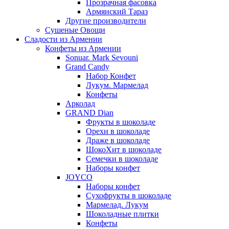
Прозрачная фасовка
Армянский Тараз
Другие производители
Сушеные Овощи
Сладости из Армении
Конфеты из Армении
Sonuar. Mark Sevouni
Grand Candy
Набор Конфет
Лукум. Мармелад
Конфеты
Арколад
GRAND Dian
Фрукты в шоколаде
Орехи в шоколаде
Драже в шоколаде
ШокоХит в шоколаде
Семечки в шоколаде
Наборы конфет
JOYCO
Наборы конфет
Сухофрукты в шоколаде
Мармелад. Лукум
Шоколадные плитки
Конфеты