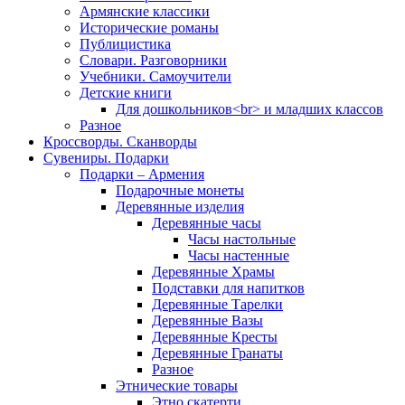
Армянские классики
Исторические романы
Публицистика
Словари. Разговорники
Учебники. Самоучители
Детские книги
Для дошкольников<br> и младших классов
Разное
Кроссворды. Сканворды
Сувениры. Подарки
Подарки – Армения
Подарочные монеты
Деревянные изделия
Деревянные часы
Часы настольные
Часы настенные
Деревянные Храмы
Подставки для напитков
Деревянные Тарелки
Деревянные Вазы
Деревянные Кресты
Деревянные Гранаты
Разное
Этнические товары
Этно скатерти