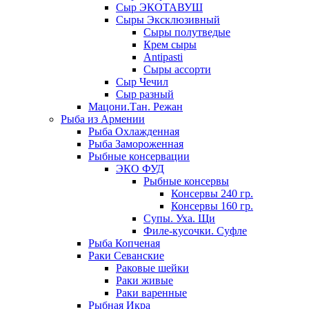
Сыр ЭКОТАВУШ
Сыры Эксклюзивный
Сыры полутведые
Крем сыры
Antipasti
Сыры ассорти
Сыр Чечил
Сыр разный
Мацони.Тан. Режан
Рыба из Армении
Рыба Охлажденная
Рыба Замороженная
Рыбные консервации
ЭКО ФУД
Рыбные консервы
Консервы 240 гр.
Консервы 160 гр.
Супы. Уха. Щи
Филе-кусочки. Суфле
Рыба Копченая
Раки Севанские
Раковые шейки
Раки живые
Раки варенные
Рыбная Икра