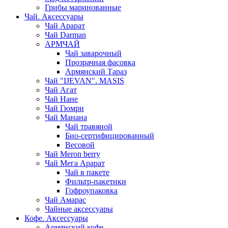
Грибы маринованные
Чай. Аксессуары
Чай Арарат
Чай Darman
АРМЧАЙ
Чай заварочный
Прозрачная фасовка
Армянский Тараз
Чай "IJEVAN". MASIS
Чай Агат
Чай Нане
Чай Гюмри
Чай Манана
Чай травяной
Био-сертифицированный
Весовой
Чай Meron berry
Чай Мега Арарат
Чай в пакете
Фильтр-пакетики
Гофроупаковка
Чай Амарас
Чайные аксессуары
Кофе. Аксессуары
Армянский кофе