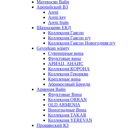
Матевосян Вайн
Аренийский ВЗ
Areni
Areni key
Areni fruits
Шахназарян ЕКД
Коллекция Гаясон
Коллекция Гаясон п/у
Коллекция Гаясон Новогодняя п/у
Gevorkian winery
Сувенирные вина
Фруктовые вина
АРИАЦ. АНАИС
Коллекция КОРОНА
Коллекция Геворкян
Крепленые вина
Абрикосовый Бренди
Армения Вайн
Фруктовые Вина
Коллекция ORRAN
OLD ARMENIA
Виноградные Вина
Коллекция TAKAR
Коллекция YEREVAN
Прошянский КЗ