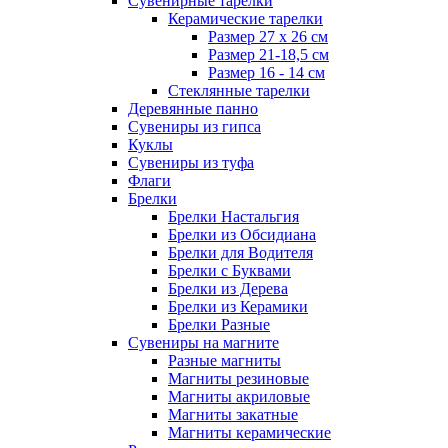
Сувенирные тарелки
Керамические тарелки
Размер 27 х 26 см
Размер 21-18,5 см
Размер 16 - 14 см
Стеклянные тарелки
Деревянные панно
Сувениры из гипса
Куклы
Сувениры из туфа
Флаги
Брелки
Брелки Настальгия
Брелки из Обсидиана
Брелки для Водителя
Брелки с Буквами
Брелки из Дерева
Брелки из Керамики
Брелки Разные
Сувениры на магните
Разные магниты
Магниты резиновые
Магниты акриловые
Магниты закатные
Магниты керамические