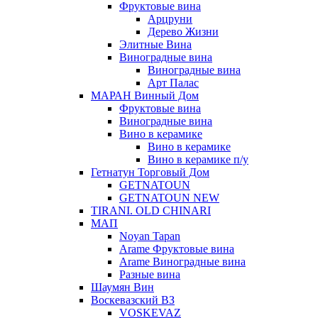
Фруктовые вина
Арцруни
Дерево Жизни
Элитные Вина
Виноградные вина
Виноградные вина
Арт Палас
МАРАН Винный Дом
Фруктовые вина
Виноградные вина
Вино в керамике
Вино в керамике
Вино в керамике п/у
Гетнатун Торговый Дом
GETNATOUN
GETNATOUN NEW
TIRANI. OLD CHINARI
МАП
Noyan Tapan
Arame Фруктовые вина
Arame Виноградные вина
Разные вина
Шаумян Вин
Воскевазский ВЗ
VOSKEVAZ