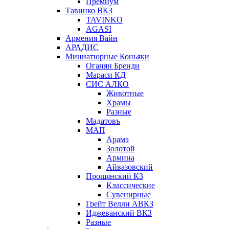
Премиум
Тавинко ВКЗ
TAVINKO
AGASI
Армения Вайн
АРАДИС
Миниатюрные Коньяки
Оганян Бренди
Мараси КД
СИС АЛКО
Животные
Храмы
Разные
Мадатовъ
МАП
Арамэ
Золотой
Армина
Айвазовский
Прошянский КЗ
Классические
Сувенирные
Грейт Велли АВКЗ
Иджеванский ВКЗ
Разные