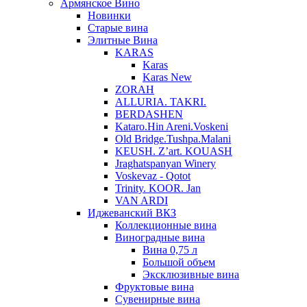
Армянское Вино
Новинки
Старые вина
Элитные Вина
KARAS
Karas
Karas New
ZORAH
ALLURIA. TAKRI.
BERDASHEN
Kataro.Hin Areni.Voskeni
Old Bridge.Tushpa.Malani
KEUSH. Z’art. KOUASH
Jraghatspanyan Winery
Voskevaz - Qotot
Trinity. KOOR. Jan
VAN ARDI
Иджеванский ВКЗ
Коллекционные вина
Виноградные вина
Вина 0,75 л
Большой объем
Эксклюзивные вина
Фруктовые вина
Cувенирные вина