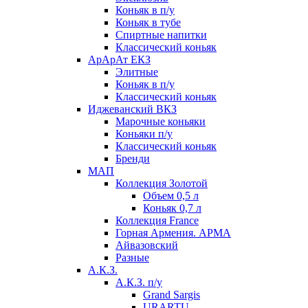
Коньяк в п/у
Коньяк в тубе
Спиртные напитки
Классический коньяк
АрАрАт ЕКЗ
Элитные
Коньяк в п/у
Классический коньяк
Иджеванский ВКЗ
Марочные коньяки
Коньяки п/у
Классический коньяк
Бренди
МАП
Коллекция Золотой
Объем 0,5 л
Коньяк 0,7 л
Коллекция France
Горная Армения. АРМА
Айвазовский
Разные
А.К.З.
А.К.З. п/у
Grand Sargis
URARTU