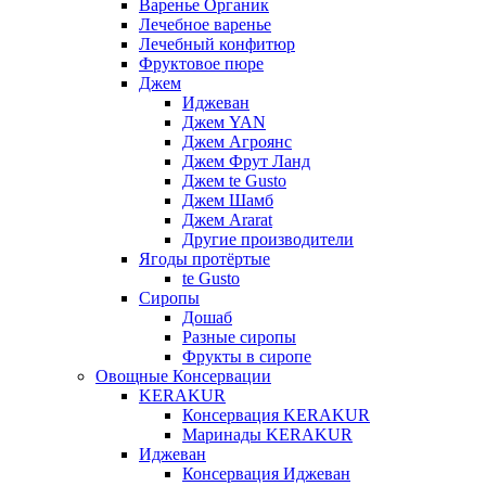
Варенье Органик
Лечебное варенье
Лечебный конфитюр
Фруктовое пюре
Джем
Иджеван
Джем YAN
Джем Агроянс
Джем Фрут Ланд
Джем te Gusto
Джем Шамб
Джем Ararat
Другие производители
Ягоды протёртые
te Gusto
Сиропы
Дошаб
Разные сиропы
Фрукты в сиропе
Овощные Консервации
KERAKUR
Консервация KERAKUR
Маринады KERAKUR
Иджеван
Консервация Иджеван