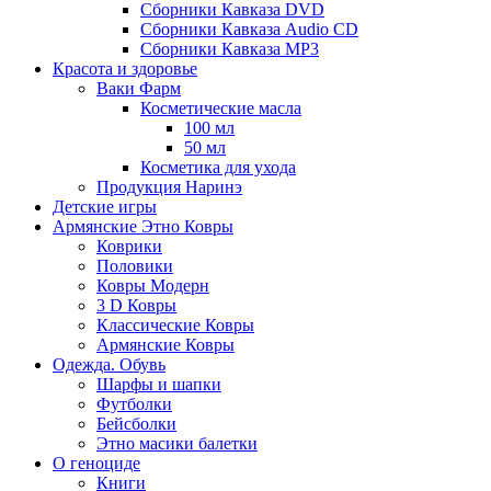
Сборники Кавказа DVD
Сборники Кавказа Audio CD
Сборники Кавказа MP3
Красота и здоровье
Ваки Фарм
Косметические масла
100 мл
50 мл
Косметика для ухода
Продукция Наринэ
Детские игры
Армянские Этно Ковры
Коврики
Половики
Ковры Модерн
3 D Ковры
Классические Ковры
Армянские Ковры
Одежда. Обувь
Шарфы и шапки
Футболки
Бейсболки
Этно масики балетки
О геноциде
Книги