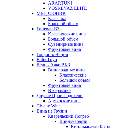
ARARTUNI
VOSKEVAZ ELITE
МЕЦ СЮНИК
Классика
Большой объем
Гиневан ВЗ
Классические вина
Большой объем
Сувенирные вина
Фруктовые вина
Гордость Нации
Вайк Груп
Веди - Алко ВКЗ
Виноградные вина
Классические
Большой объем
Фруктовые вина
В керамике
Другие Производители
Армянские вина
Givany Wine
Вина из Грузии
Кварельский Погреб
Киндзмараули
Киндзмараули 0,75л