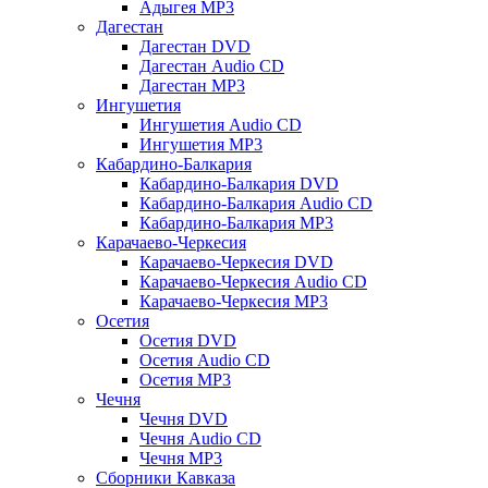
Адыгея MP3
Дагестан
Дагестан DVD
Дагестан Audio CD
Дагестан MP3
Ингушетия
Ингушетия Audio CD
Ингушетия MP3
Кабардино-Балкария
Кабардино-Балкария DVD
Кабардино-Балкария Audio CD
Кабардино-Балкария MP3
Карачаево-Черкесия
Карачаево-Черкесия DVD
Карачаево-Черкесия Audio CD
Карачаево-Черкесия MP3
Осетия
Осетия DVD
Осетия Audio CD
Осетия MP3
Чечня
Чечня DVD
Чечня Audio CD
Чечня MP3
Сборники Кавказа