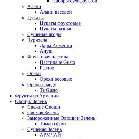
Наборы сухофруктов
Алани
Алани весовой
Цукаты
Цукаты фруктовые
Цукаты разные
Сушеные ягоды
Чурчхела
Дары Армении
Ануш
Фруктовая пастила
Пастила te Gusto
Разное
Орехи
Орехи весовые
Орехи в меду
Te Gusto
Фрукты из Армении
Овощи. Зелень
Свежие Овощи
Свежая Зелень
Замороженные Овощи и Зелень
Тамара фрут
Сушеная Зелень
АРМЧАЙ