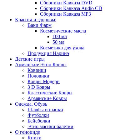
Сборники Кавказа DVD
Сборники Кавказа Audio CD
Сборники Кавказа MP3
Красота и здоровье
Ваки Фарм
Косметические масла
100 мл
50 мл
Косметика для ухода
Продукция Наринэ
Детские игры
Армянские Этно Ковры
Коврики
Половики
Ковры Модерн
3 D Ковры
Классические Ковры
Армянские Ковры
Одежда. Обувь
Шарфы и шапки
Футболки
Бейсболки
Этно масики балетки
О геноциде
Книги