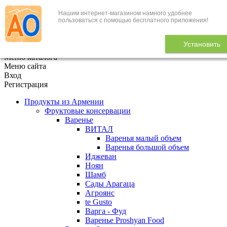
Нашим интернет-магазином намного удобнее
+7 (495) 646-888-1
пользоваться с помощью бесплатного приложения!
В корзине
0
товаров
Установить
x
Меню каталога
Меню сайта
Вход
Регистрация
Продукты из Армении
Фруктовые консервации
Варенье
ВИТАЛ
Варенья малый объем
Варенья большой объем
Иджеван
Ноян
Шамб
Сады Арагаца
Агроянс
te Gusto
Варга - Фуд
Варенье Proshyan Food