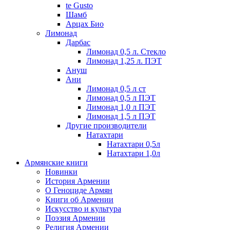
te Gusto
Шамб
Арцах Био
Лимонад
Дарбас
Лимонад 0,5 л. Стекло
Лимонад 1,25 л. ПЭТ
Ануш
Ани
Лимонад 0,5 л ст
Лимонад 0,5 л ПЭТ
Лимонад 1,0 л ПЭТ
Лимонад 1,5 л ПЭТ
Другие производители
Натахтари
Натахтари 0,5л
Натахтари 1,0л
Армянские книги
Новинки
История Армении
О Геноциде Армян
Книги об Армении
Иcкусство и культура
Поэзия Армении
Религия Армении