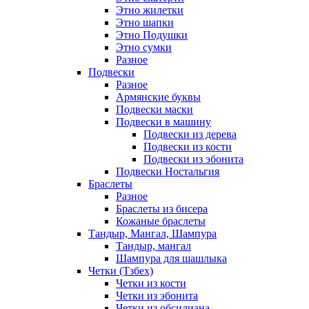
Этно жилетки
Этно шапки
Этно Подушки
Этно сумки
Разное
Подвески
Разное
Армянские буквы
Подвески маски
Подвески в машину
Подвески из дерева
Подвески из кости
Подвески из эбонита
Подвески Ностальгия
Браслеты
Разное
Браслеты из бисера
Кожаные браслеты
Тандыр, Мангал, Шампура
Тандыр, мангал
Шампура для шашлыка
Четки (Тзбех)
Четки из кости
Четки из эбонита
Четки из обсидиана