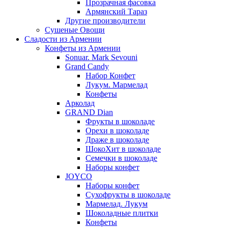
Прозрачная фасовка
Армянский Тараз
Другие производители
Сушеные Овощи
Сладости из Армении
Конфеты из Армении
Sonuar. Mark Sevouni
Grand Candy
Набор Конфет
Лукум. Мармелад
Конфеты
Арколад
GRAND Dian
Фрукты в шоколаде
Орехи в шоколаде
Драже в шоколаде
ШокоХит в шоколаде
Семечки в шоколаде
Наборы конфет
JOYCO
Наборы конфет
Сухофрукты в шоколаде
Мармелад. Лукум
Шоколадные плитки
Конфеты