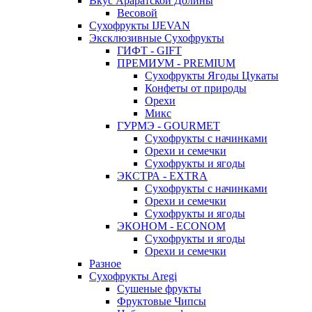
Вкус Араратской Долины
Весовой
Сухофрукты IJEVAN
Эксклюзивные Сухофрукты
ГИФТ - GIFT
ПРЕМИУМ - PREMIUM
Сухофрукты Ягоды Цукаты
Конфеты от природы
Орехи
Микс
ГУРМЭ - GOURMET
Сухофрукты с начинками
Орехи и семечки
Сухофрукты и ягоды
ЭКСТРА - EXTRA
Сухофрукты с начинками
Орехи и семечки
Сухофрукты и ягоды
ЭКОНОМ - ECONOM
Сухофрукты и ягоды
Орехи и семечки
Разное
Сухофрукты Aregi
Сушеные фрукты
Фруктовые Чипсы