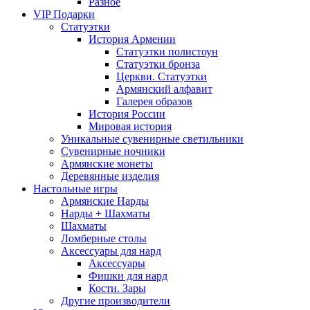
Разное
VIP Подарки
Статуэтки
История Армении
Статуэтки полистоун
Статуэтки бронза
Церкви. Статуэтки
Армянский алфавит
Галерея образов
История России
Мировая история
Уникальные сувенирные светильники
Сувенирные ночники
Армянские монеты
Деревянные изделия
Настольные игры
Армянские Нарды
Нарды + Шахматы
Шахматы
Ломберные столы
Аксессуары для нард
Аксессуары
Фишки для нард
Кости. Зары
Другие производители