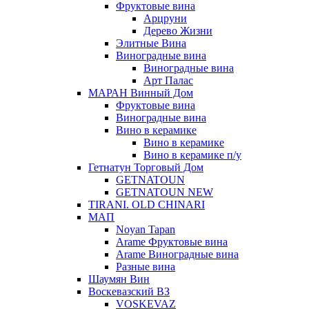
Фруктовые вина
Арцруни
Дерево Жизни
Элитные Вина
Виноградные вина
Виноградные вина
Арт Палас
МАРАН Винный Дом
Фруктовые вина
Виноградные вина
Вино в керамике
Вино в керамике
Вино в керамике п/у
Гетнатун Торговый Дом
GETNATOUN
GETNATOUN NEW
TIRANI. OLD CHINARI
МАП
Noyan Tapan
Arame Фруктовые вина
Arame Виноградные вина
Разные вина
Шаумян Вин
Воскевазский ВЗ
VOSKEVAZ