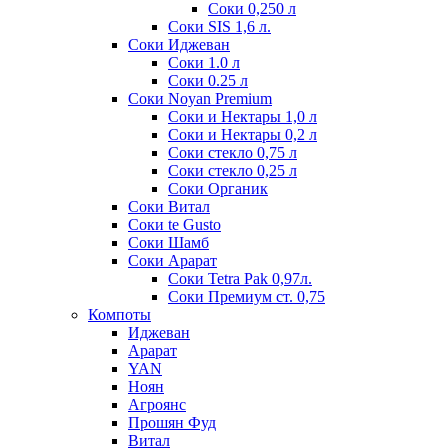
Соки 0,250 л
Соки SIS 1,6 л.
Соки Иджеван
Соки 1.0 л
Соки 0.25 л
Соки Noyan Premium
Соки и Нектары 1,0 л
Соки и Нектары 0,2 л
Соки стекло 0,75 л
Соки стекло 0,25 л
Соки Органик
Соки Витал
Соки te Gusto
Соки Шамб
Соки Арарат
Соки Tetra Pak 0,97л.
Соки Премиум ст. 0,75
Компоты
Иджеван
Арарат
YAN
Ноян
Агроянс
Прошян Фуд
Витал