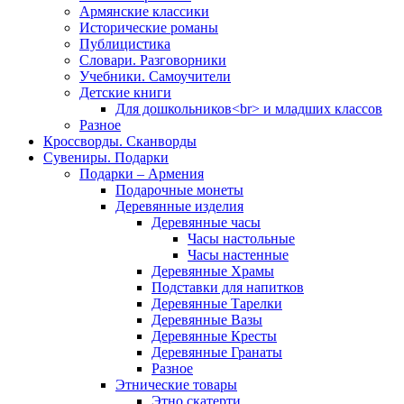
Армянские классики
Исторические романы
Публицистика
Словари. Разговорники
Учебники. Самоучители
Детские книги
Для дошкольников<br> и младших классов
Разное
Кроссворды. Сканворды
Сувениры. Подарки
Подарки – Армения
Подарочные монеты
Деревянные изделия
Деревянные часы
Часы настольные
Часы настенные
Деревянные Храмы
Подставки для напитков
Деревянные Тарелки
Деревянные Вазы
Деревянные Кресты
Деревянные Гранаты
Разное
Этнические товары
Этно скатерти