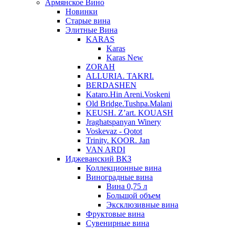
Армянское Вино
Новинки
Старые вина
Элитные Вина
KARAS
Karas
Karas New
ZORAH
ALLURIA. TAKRI.
BERDASHEN
Kataro.Hin Areni.Voskeni
Old Bridge.Tushpa.Malani
KEUSH. Z’art. KOUASH
Jraghatspanyan Winery
Voskevaz - Qotot
Trinity. KOOR. Jan
VAN ARDI
Иджеванский ВКЗ
Коллекционные вина
Виноградные вина
Вина 0,75 л
Большой объем
Эксклюзивные вина
Фруктовые вина
Cувенирные вина