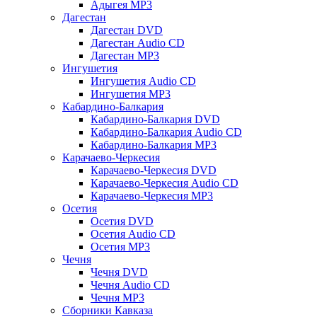
Адыгея MP3
Дагестан
Дагестан DVD
Дагестан Audio CD
Дагестан MP3
Ингушетия
Ингушетия Audio CD
Ингушетия MP3
Кабардино-Балкария
Кабардино-Балкария DVD
Кабардино-Балкария Audio CD
Кабардино-Балкария MP3
Карачаево-Черкесия
Карачаево-Черкесия DVD
Карачаево-Черкесия Audio CD
Карачаево-Черкесия MP3
Осетия
Осетия DVD
Осетия Audio CD
Осетия MP3
Чечня
Чечня DVD
Чечня Audio CD
Чечня MP3
Сборники Кавказа