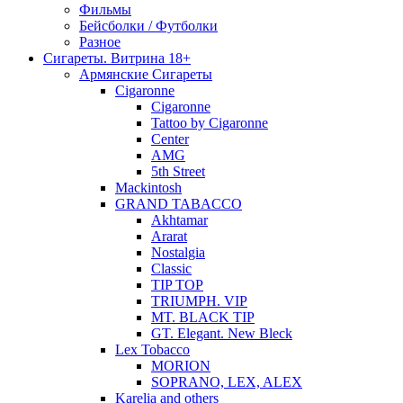
Фильмы
Бейсболки / Футболки
Разное
Сигареты. Витрина 18+
Армянские Сигареты
Cigaronne
Cigaronne
Tattoo by Cigaronne
Center
AMG
5th Street
Mackintosh
GRAND TABACCO
Akhtamar
Ararat
Nostalgia
Classic
TIP TOP
TRIUMPH. VIP
MT. BLACK TIP
GT. Elegant. New Bleck
Lex Tobacco
MORION
SOPRANO, LEX, ALEX
Karelia and others