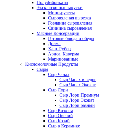
Полуфабрикаты
Эксклюзивные закуски
Мини-рулеты
Сыровяленая вырезка
Говядина сыровяленая
Свинина сыровяленая
Мясные Консервации
Готовые блюда и обеды
Долма
Хаш. Рубец
Ариса. Кавурма
Маринованные
Кисломолочные Продукты
Сыры
Сыр Чанах
Сыр Чанах в ведре
Сыр Чанах Экокат
Сыр Лори
Сыр Лори Премиум
Сыр Лори Экокат
Сыр Лори разный
Сыр Качотта
Сыр Овечий
Сыр Козий
Сыр в Керамике