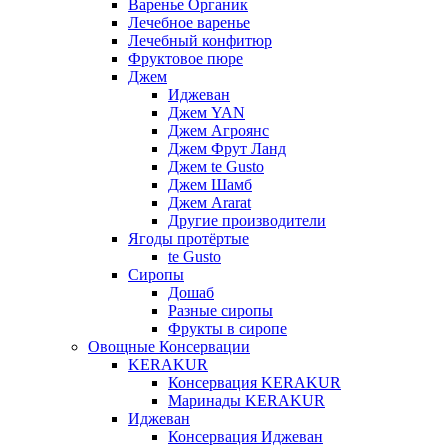
Варенье Органик
Лечебное варенье
Лечебный конфитюр
Фруктовое пюре
Джем
Иджеван
Джем YAN
Джем Агроянс
Джем Фрут Ланд
Джем te Gusto
Джем Шамб
Джем Ararat
Другие производители
Ягоды протёртые
te Gusto
Сиропы
Дошаб
Разные сиропы
Фрукты в сиропе
Овощные Консервации
KERAKUR
Консервация KERAKUR
Маринады KERAKUR
Иджеван
Консервация Иджеван