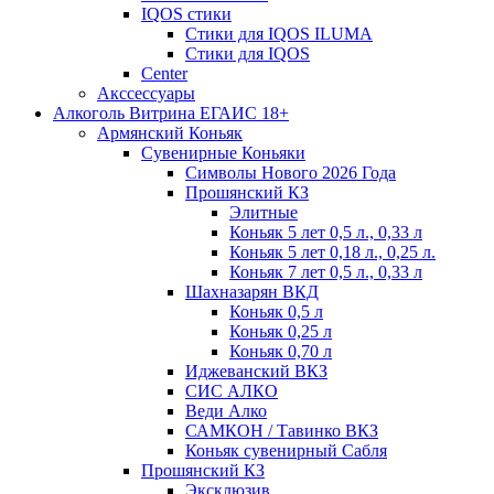
IQOS стики
Стики для IQOS ILUMA
Стики для IQOS
Сenter
Акссессуары
Алкоголь Витрина ЕГАИС 18+
Армянский Коньяк
Сувенирные Коньяки
Символы Нового 2026 Года
Прошянский КЗ
Элитные
Коньяк 5 лет 0,5 л., 0,33 л
Коньяк 5 лет 0,18 л., 0,25 л.
Коньяк 7 лет 0,5 л., 0,33 л
Шахназарян ВКД
Коньяк 0,5 л
Коньяк 0,25 л
Коньяк 0,70 л
Иджеванский ВКЗ
СИС АЛКО
Веди Алко
САМКОН / Тавинко ВКЗ
Коньяк сувенирный Сабля
Прошянский КЗ
Эксклюзив