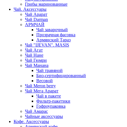
Грибы маринованные
Чай. Аксессуары
Чай Арарат
Чай Darman
АРМЧАЙ
Чай заварочный
Прозрачная фасовка
Армянский Тараз
Чай "IJEVAN". MASIS
Чай Агат
Чай Нане
Чай Гюмри
Чай Манана
Чай травяной
Био-сертифицированный
Весовой
Чай Meron berry
Чай Мега Арарат
Чай в пакете
Фильтр-пакетики
Гофроупаковка
Чай Амарас
Чайные аксессуары
Кофе. Аксессуары
Армянский кофе