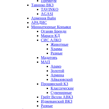
Премиум
Тавинко ВКЗ
TAVINKO
AGASI
Армения Вайн
АРАДИС
Миниатюрные Коньяки
Оганян Бренди
Мараси КД
СИС АЛКО
Животные
Храмы
Разные
Мадатовъ
МАП
Арамэ
Золотой
Армина
Айвазовский
Прошянский КЗ
Классические
Сувенирные
Грейт Велли АВКЗ
Иджеванский ВКЗ
Разные