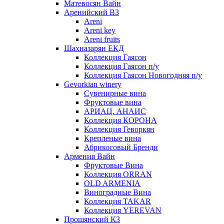
Матевосян Вайн
Аренийский ВЗ
Areni
Areni key
Areni fruits
Шахназарян ЕКД
Коллекция Гаясон
Коллекция Гаясон п/у
Коллекция Гаясон Новогодняя п/у
Gevorkian winery
Сувенирные вина
Фруктовые вина
АРИАЦ. АНАИС
Коллекция КОРОНА
Коллекция Геворкян
Крепленые вина
Абрикосовый Бренди
Армения Вайн
Фруктовые Вина
Коллекция ORRAN
OLD ARMENIA
Виноградные Вина
Коллекция TAKAR
Коллекция YEREVAN
Прошянский КЗ