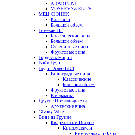
ARARTUNI
VOSKEVAZ ELITE
МЕЦ СЮНИК
Классика
Большой объем
Гиневан ВЗ
Классические вина
Большой объем
Сувенирные вина
Фруктовые вина
Гордость Нации
Вайк Груп
Веди - Алко ВКЗ
Виноградные вина
Классические
Большой объем
Фруктовые вина
В керамике
Другие Производители
Армянские вина
Givany Wine
Вина из Грузии
Кварельский Погреб
Киндзмараули
Киндзмараули 0,75л