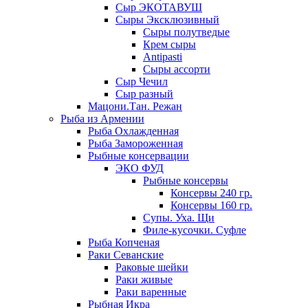
Сыр ЭКОТАВУШ
Сыры Эксклюзивный
Сыры полутведые
Крем сыры
Antipasti
Сыры ассорти
Сыр Чечил
Сыр разный
Мацони.Тан. Режан
Рыба из Армении
Рыба Охлажденная
Рыба Замороженная
Рыбные консервации
ЭКО ФУД
Рыбные консервы
Консервы 240 гр.
Консервы 160 гр.
Супы. Уха. Щи
Филе-кусочки. Суфле
Рыба Копченая
Раки Севанские
Раковые шейки
Раки живые
Раки варенные
Рыбная Икра