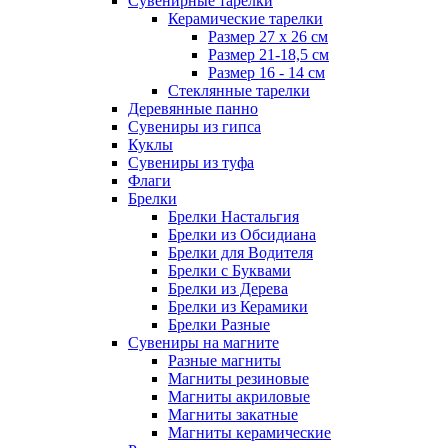
Сувенирные тарелки
Керамические тарелки
Размер 27 х 26 см
Размер 21-18,5 см
Размер 16 - 14 см
Стеклянные тарелки
Деревянные панно
Сувениры из гипса
Куклы
Сувениры из туфа
Флаги
Брелки
Брелки Настальгия
Брелки из Обсидиана
Брелки для Водителя
Брелки с Буквами
Брелки из Дерева
Брелки из Керамики
Брелки Разные
Сувениры на магните
Разные магниты
Магниты резиновые
Магниты акриловые
Магниты закатные
Магниты керамические