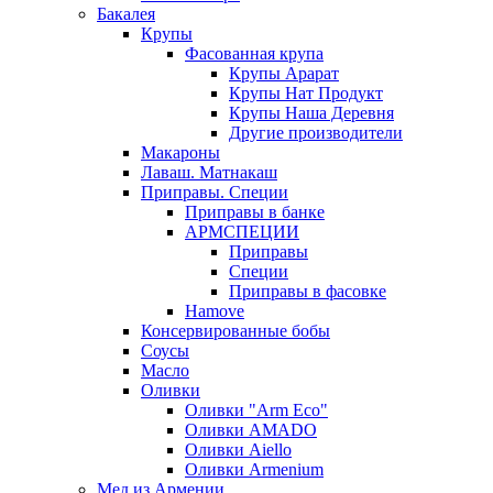
Бакалея
Крупы
Фасованная крупа
Крупы Арарат
Крупы Нат Продукт
Крупы Наша Деревня
Другие производители
Макароны
Лаваш. Матнакаш
Приправы. Специи
Приправы в банке
АРМСПЕЦИИ
Приправы
Специи
Приправы в фасовке
Hamove
Консервированные бобы
Соусы
Масло
Оливки
Оливки "Arm Eco"
Оливки AMADO
Оливки Aiello
Оливки Armenium
Мед из Армении