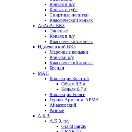
Коньяк в п/у
Коньяк в тубе
Спиртные напитки
Классический коньяк
АрАрАт ЕКЗ
Элитные
Коньяк в п/у
Классический коньяк
Иджеванский ВКЗ
Марочные коньяки
Коньяки п/у
Классический коньяк
Бренди
МАП
Коллекция Золотой
Объем 0,5 л
Коньяк 0,7 л
Коллекция France
Горная Армения. АРМА
Айвазовский
Разные
А.К.З.
А.К.З. п/у
Grand Sargis
URARTU