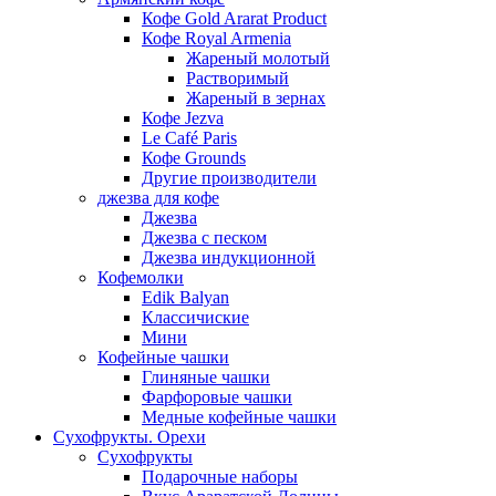
Кофе Gold Ararat Product
Кофе Royal Armenia
Жареный молотый
Растворимый
Жареный в зернах
Кофе Jezva
Le Café Paris
Кофе Grounds
Другие производители
джезва для кофе
Джезва
Джезва с песком
Джезва индукционной
Кофемолки
Edik Balyan
Классичиские
Мини
Кофейные чашки
Глиняные чашки
Фарфоровые чашки
Медные кофейные чашки
Сухофрукты. Орехи
Сухофрукты
Подарочные наборы