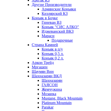
Арегак КЗ
Другие Производители
Армянские Коньяки
Кизлярский КЗ
Коньяк в Бочке
Гиневан ВЗ
Коньяк "СИС АЛКО"
Иджеванский ВКЗ
Мараси
Подарочные
Страна Камней
Коньяк в п/у
Коньяк 0,5 л.
Коньяк 0,2 л.
Аркон Трейд
Мргашен
Шаумян Вин
Шахназарян ВКД
Шахназарян
ГАЯСОН
Жемчужина
Мозаика
Mustang. Black Mountain
Platinum Mountain
Parakar