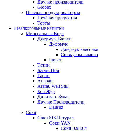
Другие производители
Globex
Печёная продукция. Торты
Печёная продукция
Торты
Безалкогольные напитки
Минеральная Вода
Джермук. Бюрег
Джермук
Джермук классика
Со вкусом лимона
Бюрег
Татни
Бжни. Ной
Гарни
Апаран
Ararat. Well Still
Бон Жур
Дилижан. Зулал
Другие Производители
Dausuz
Соки
Соки SIS Натурал
Соки YAN
Соки 0,930 л