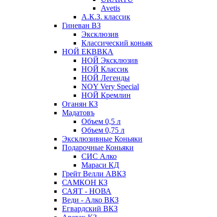
Avetis
А.К.З. классик
Гиневан ВЗ
Эксклюзив
Классический коньяк
НОЙ ЕКВВКА
НОЙ Эксклюзив
НОЙ Классик
НОЙ Легенды
NOY Very Speсial
НОЙ Кремлин
Оганян КЗ
Мадатовъ
Объем 0,5 л
Объем 0,75 л
Эксклюзивные Коньяки
Подарочные Коньяки
СИС Алко
Мараси КД
Грейт Велли АВКЗ
САМКОН КЗ
САЯТ - НОВА
Веди - Алко ВКЗ
Егвардский ВКЗ