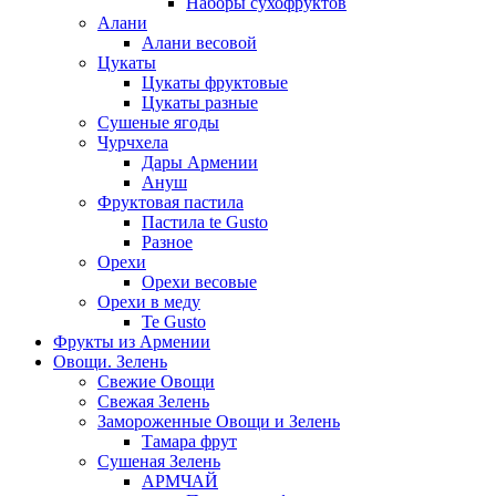
Наборы сухофруктов
Алани
Алани весовой
Цукаты
Цукаты фруктовые
Цукаты разные
Сушеные ягоды
Чурчхела
Дары Армении
Ануш
Фруктовая пастила
Пастила te Gusto
Разное
Орехи
Орехи весовые
Орехи в меду
Te Gusto
Фрукты из Армении
Овощи. Зелень
Свежие Овощи
Свежая Зелень
Замороженные Овощи и Зелень
Тамара фрут
Сушеная Зелень
АРМЧАЙ