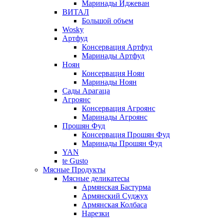
Маринады Иджеван
ВИТАЛ
Большой объем
Wosky
Артфуд
Консервация Артфуд
Маринады Артфуд
Ноян
Консервация Ноян
Маринады Ноян
Сады Арагаца
Агроянс
Консервация Агроянс
Маринады Агроянс
Прошян Фуд
Консервация Прошян Фуд
Маринады Прошян Фуд
YAN
te Gusto
Мясные Продукты
Мясные деликатесы
Армянская Бастурма
Армянский Суджух
Армянская Колбаса
Нарезки