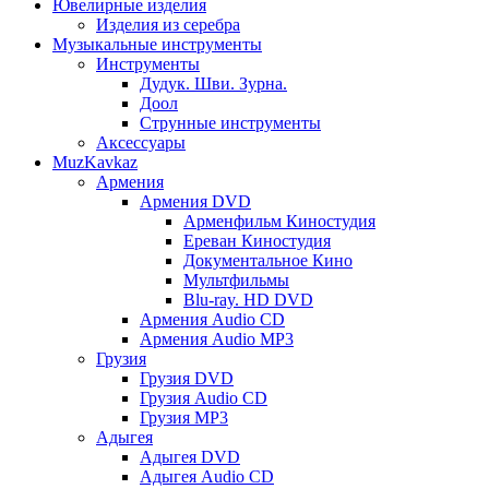
Ювелирные изделия
Изделия из серебра
Музыкальные инструменты
Инструменты
Дудук. Шви. Зурна.
Доол
Струнные инструменты
Аксессуары
MuzKavkaz
Армения
Армения DVD
Арменфильм Киностудия
Ереван Киностудия
Документальное Кино
Мультфильмы
Blu-ray. HD DVD
Армения Audio CD
Армения Audio MP3
Грузия
Грузия DVD
Грузия Audio CD
Грузия MP3
Адыгея
Адыгея DVD
Адыгея Audio CD