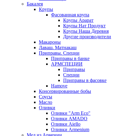
Бакалея
Крупы
Фасованная крупа
Крупы Арарат
Крупы Нат Продукт
Крупы Наша Деревня
Другие производители
Макароны
Лаваш. Матнакаш
Приправы. Специи
Приправы в банке
АРМСПЕЦИИ
Приправы
Специи
Приправы в фасовке
Hamove
Консервированные бобы
Соусы
Масло
Оливки
Оливки "Arm Eco"
Оливки AMADO
Оливки Aiello
Оливки Armenium
Мед из Армении