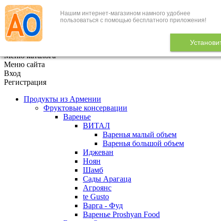
Нашим интернет-магазином намного удобнее
+7 (495) 646-888-1
пользоваться с помощью бесплатного приложения!
В корзине
0
товаров
Установи
x
Меню каталога
Меню сайта
Вход
Регистрация
Продукты из Армении
Фруктовые консервации
Варенье
ВИТАЛ
Варенья малый объем
Варенья большой объем
Иджеван
Ноян
Шамб
Сады Арагаца
Агроянс
te Gusto
Варга - Фуд
Варенье Proshyan Food