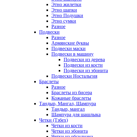
Этно жилетки
Этно шапки
Этно Подушки
Этно сумки
Разное
Подвески
Разное
Армянские буквы
Подвески маски
Подвески в машину
Подвески из дерева
Подвески из кости
Подвески из эбонита
Подвески Ностальгия
Браслеты
Разное
Браслеты из бисера
Кожаные браслеты
Тандыр, Мангал, Шампура
Тандыр, мангал
Шампура для шашлыка
Четки (Тзбех)
Четки из кости
Четки из эбонита
Четки из обсидиана