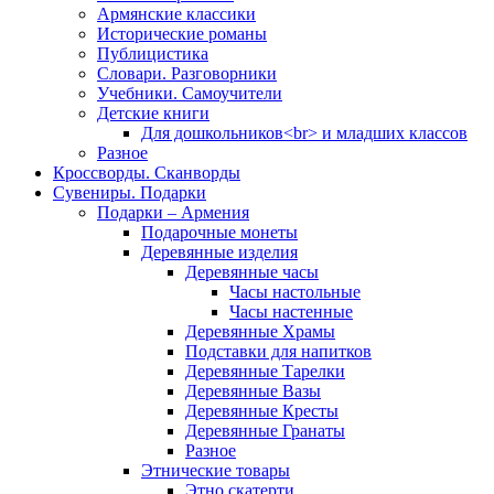
Армянские классики
Исторические романы
Публицистика
Словари. Разговорники
Учебники. Самоучители
Детские книги
Для дошкольников<br> и младших классов
Разное
Кроссворды. Сканворды
Сувениры. Подарки
Подарки – Армения
Подарочные монеты
Деревянные изделия
Деревянные часы
Часы настольные
Часы настенные
Деревянные Храмы
Подставки для напитков
Деревянные Тарелки
Деревянные Вазы
Деревянные Кресты
Деревянные Гранаты
Разное
Этнические товары
Этно скатерти