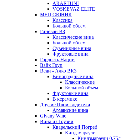
ARARTUNI
VOSKEVAZ ELITE
МЕЦ СЮНИК
Классика
Большой объем
Гиневан ВЗ
Классические вина
Большой объем
Сувенирные вина
Фруктовые вина
Гордость Нации
Вайк Груп
Веди - Алко ВКЗ
Виноградные вина
Классические
Большой объем
Фруктовые вина
В керамике
Другие Производители
Армянские вина
Givany Wine
Вина из Грузии
Кварельский Погреб
Киндзмараули
Киндзмараули 0,75л