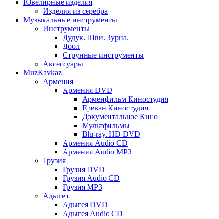
Ювелирные изделия
Изделия из серебра
Музыкальные инструменты
Инструменты
Дудук. Шви. Зурна.
Доол
Струнные инструменты
Аксессуары
MuzKavkaz
Армения
Армения DVD
Арменфильм Киностудия
Ереван Киностудия
Документальное Кино
Мультфильмы
Blu-ray. HD DVD
Армения Audio CD
Армения Audio MP3
Грузия
Грузия DVD
Грузия Audio CD
Грузия MP3
Адыгея
Адыгея DVD
Адыгея Audio CD