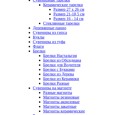
Сувенирные тарелки
Керамические тарелки
Размер 27 х 26 см
Размер 21-18,5 см
Размер 16 - 14 см
Стеклянные тарелки
Деревянные панно
Сувениры из гипса
Куклы
Сувениры из туфа
Флаги
Брелки
Брелки Настальгия
Брелки из Обсидиана
Брелки для Водителя
Брелки с Буквами
Брелки из Дерева
Брелки из Керамики
Брелки Разные
Сувениры на магните
Разные магниты
Магниты резиновые
Магниты акриловые
Магниты закатные
Магниты керамические