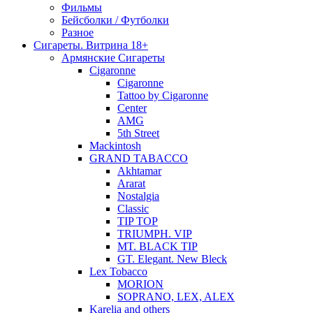
Фильмы
Бейсболки / Футболки
Разное
Сигареты. Витрина 18+
Армянские Сигареты
Cigaronne
Cigaronne
Tattoo by Cigaronne
Center
AMG
5th Street
Mackintosh
GRAND TABACCO
Akhtamar
Ararat
Nostalgia
Classic
TIP TOP
TRIUMPH. VIP
MT. BLACK TIP
GT. Elegant. New Bleck
Lex Tobacco
MORION
SOPRANO, LEX, ALEX
Karelia and others