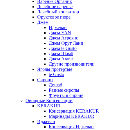
Варенье Органик
Лечебное варенье
Лечебный конфитюр
Фруктовое пюре
Джем
Иджеван
Джем YAN
Джем Агроянс
Джем Фрут Ланд
Джем te Gusto
Джем Шамб
Джем Ararat
Другие производители
Ягоды протёртые
te Gusto
Сиропы
Дошаб
Разные сиропы
Фрукты в сиропе
Овощные Консервации
KERAKUR
Консервация KERAKUR
Маринады KERAKUR
Иджеван
Консервация Иджеван