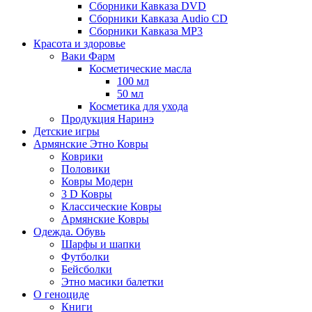
Сборники Кавказа DVD
Сборники Кавказа Audio CD
Сборники Кавказа MP3
Красота и здоровье
Ваки Фарм
Косметические масла
100 мл
50 мл
Косметика для ухода
Продукция Наринэ
Детские игры
Армянские Этно Ковры
Коврики
Половики
Ковры Модерн
3 D Ковры
Классические Ковры
Армянские Ковры
Одежда. Обувь
Шарфы и шапки
Футболки
Бейсболки
Этно масики балетки
О геноциде
Книги