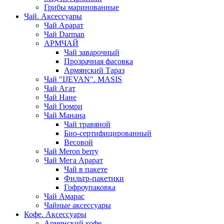
Грибы маринованные
Чай. Аксессуары
Чай Арарат
Чай Darman
АРМЧАЙ
Чай заварочный
Прозрачная фасовка
Армянский Тараз
Чай "IJEVAN". MASIS
Чай Агат
Чай Нане
Чай Гюмри
Чай Манана
Чай травяной
Био-сертифицированный
Весовой
Чай Meron berry
Чай Мега Арарат
Чай в пакете
Фильтр-пакетики
Гофроупаковка
Чай Амарас
Чайные аксессуары
Кофе. Аксессуары
Армянский кофе