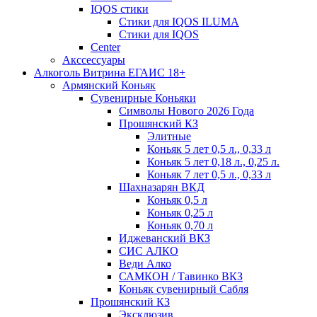
IQOS стики
Стики для IQOS ILUMA
Стики для IQOS
Сenter
Акссессуары
Алкоголь Витрина ЕГАИС 18+
Армянский Коньяк
Сувенирные Коньяки
Символы Нового 2026 Года
Прошянский КЗ
Элитные
Коньяк 5 лет 0,5 л., 0,33 л
Коньяк 5 лет 0,18 л., 0,25 л.
Коньяк 7 лет 0,5 л., 0,33 л
Шахназарян ВКД
Коньяк 0,5 л
Коньяк 0,25 л
Коньяк 0,70 л
Иджеванский ВКЗ
СИС АЛКО
Веди Алко
САМКОН / Тавинко ВКЗ
Коньяк сувенирный Сабля
Прошянский КЗ
Эксклюзив