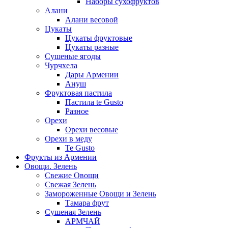
Наборы сухофруктов
Алани
Алани весовой
Цукаты
Цукаты фруктовые
Цукаты разные
Сушеные ягоды
Чурчхела
Дары Армении
Ануш
Фруктовая пастила
Пастила te Gusto
Разное
Орехи
Орехи весовые
Орехи в меду
Te Gusto
Фрукты из Армении
Овощи. Зелень
Свежие Овощи
Свежая Зелень
Замороженные Овощи и Зелень
Тамара фрут
Сушеная Зелень
АРМЧАЙ