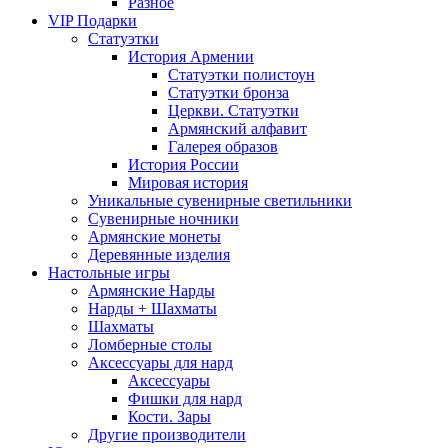
Разное
VIP Подарки
Статуэтки
История Армении
Статуэтки полистоун
Статуэтки бронза
Церкви. Статуэтки
Армянский алфавит
Галерея образов
История России
Мировая история
Уникальные сувенирные светильники
Сувенирные ночники
Армянские монеты
Деревянные изделия
Настольные игры
Армянские Нарды
Нарды + Шахматы
Шахматы
Ломберные столы
Аксессуары для нард
Аксессуары
Фишки для нард
Кости. Зары
Другие производители