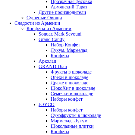
Прозрачная фасовка
Армянский Тараз
Другие производители
Сушеные Овощи
Сладости из Армении
Конфеты из Армении
Sonuar. Mark Sevouni
Grand Candy
Набор Конфет
Лукум. Мармелад
Конфеты
Арколад
GRAND Dian
Фрукты в шоколаде
Орехи в шоколаде
Драже в шоколаде
ШокоХит в шоколаде
Семечки в шоколаде
Наборы конфет
JOYCO
Наборы конфет
Сухофрукты в шоколаде
Мармелад. Лукум
Шоколадные плитки
Конфеты