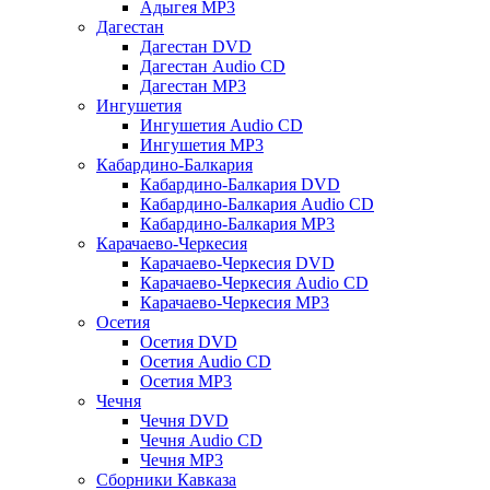
Адыгея MP3
Дагестан
Дагестан DVD
Дагестан Audio CD
Дагестан MP3
Ингушетия
Ингушетия Audio CD
Ингушетия MP3
Кабардино-Балкария
Кабардино-Балкария DVD
Кабардино-Балкария Audio CD
Кабардино-Балкария MP3
Карачаево-Черкесия
Карачаево-Черкесия DVD
Карачаево-Черкесия Audio CD
Карачаево-Черкесия MP3
Осетия
Осетия DVD
Осетия Audio CD
Осетия MP3
Чечня
Чечня DVD
Чечня Audio CD
Чечня MP3
Сборники Кавказа