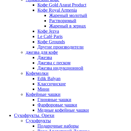
Кофе Gold Ararat Product
Кофе Royal Armenia
Жареный молотый
Растворимый
Жареный в зернах
Кофе Jezva
Le Café Paris
Кофе Grounds
Другие производители
джезва для кофе
Джезва
Джезва с песком
Джезва индукционной
Кофемолки
Edik Balyan
Классичиские
Мини
Кофейные чашки
Глиняные чашки
Фарфоровые чашки
Медные кофейные чашки
Сухофрукты. Орехи
Сухофрукты
Подарочные наборы