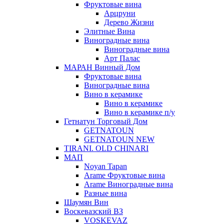
Фруктовые вина
Арцруни
Дерево Жизни
Элитные Вина
Виноградные вина
Виноградные вина
Арт Палас
МАРАН Винный Дом
Фруктовые вина
Виноградные вина
Вино в керамике
Вино в керамике
Вино в керамике п/у
Гетнатун Торговый Дом
GETNATOUN
GETNATOUN NEW
TIRANI. OLD CHINARI
МАП
Noyan Tapan
Arame Фруктовые вина
Arame Виноградные вина
Разные вина
Шаумян Вин
Воскевазский ВЗ
VOSKEVAZ