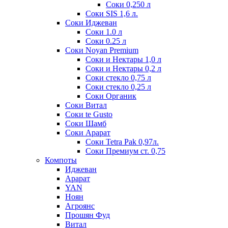
Соки 0,250 л
Соки SIS 1,6 л.
Соки Иджеван
Соки 1.0 л
Соки 0.25 л
Соки Noyan Premium
Соки и Нектары 1,0 л
Соки и Нектары 0,2 л
Соки стекло 0,75 л
Соки стекло 0,25 л
Соки Органик
Соки Витал
Соки te Gusto
Соки Шамб
Соки Арарат
Соки Tetra Pak 0,97л.
Соки Премиум ст. 0,75
Компоты
Иджеван
Арарат
YAN
Ноян
Агроянс
Прошян Фуд
Витал