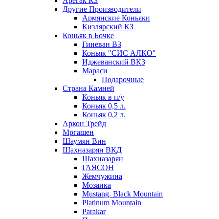
Арегак КЗ
Другие Производители
Армянские Коньяки
Кизлярский КЗ
Коньяк в Бочке
Гиневан ВЗ
Коньяк "СИС АЛКО"
Иджеванский ВКЗ
Мараси
Подарочные
Страна Камней
Коньяк в п/у
Коньяк 0,5 л.
Коньяк 0,2 л.
Аркон Трейд
Мргашен
Шаумян Вин
Шахназарян ВКД
Шахназарян
ГАЯСОН
Жемчужина
Мозаика
Mustang. Black Mountain
Platinum Mountain
Parakar