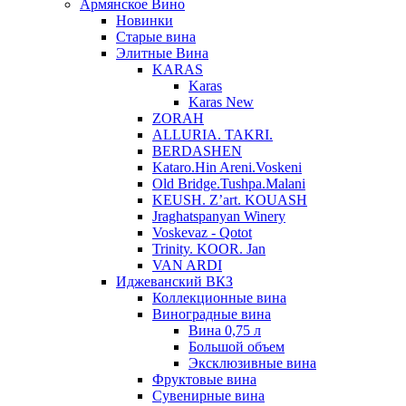
Армянское Вино
Новинки
Старые вина
Элитные Вина
KARAS
Karas
Karas New
ZORAH
ALLURIA. TAKRI.
BERDASHEN
Kataro.Hin Areni.Voskeni
Old Bridge.Tushpa.Malani
KEUSH. Z’art. KOUASH
Jraghatspanyan Winery
Voskevaz - Qotot
Trinity. KOOR. Jan
VAN ARDI
Иджеванский ВКЗ
Коллекционные вина
Виноградные вина
Вина 0,75 л
Большой объем
Эксклюзивные вина
Фруктовые вина
Cувенирные вина