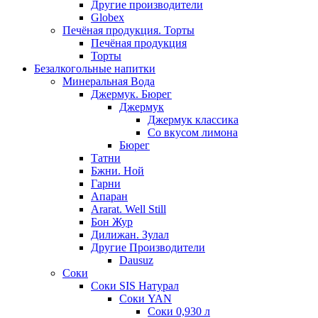
Другие производители
Globex
Печёная продукция. Торты
Печёная продукция
Торты
Безалкогольные напитки
Минеральная Вода
Джермук. Бюрег
Джермук
Джермук классика
Со вкусом лимона
Бюрег
Татни
Бжни. Ной
Гарни
Апаран
Ararat. Well Still
Бон Жур
Дилижан. Зулал
Другие Производители
Dausuz
Соки
Соки SIS Натурал
Соки YAN
Соки 0,930 л