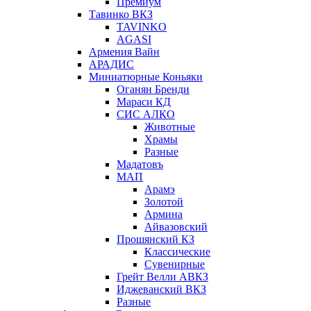
Премиум
Тавинко ВКЗ
TAVINKO
AGASI
Армения Вайн
АРАДИС
Миниатюрные Коньяки
Оганян Бренди
Мараси КД
СИС АЛКО
Животные
Храмы
Разные
Мадатовъ
МАП
Арамэ
Золотой
Армина
Айвазовский
Прошянский КЗ
Классические
Сувенирные
Грейт Велли АВКЗ
Иджеванский ВКЗ
Разные