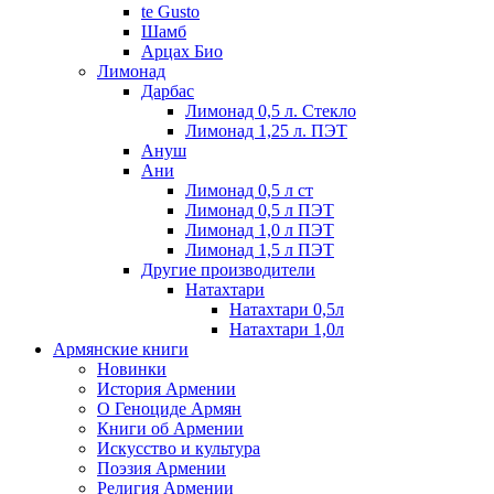
te Gusto
Шамб
Арцах Био
Лимонад
Дарбас
Лимонад 0,5 л. Стекло
Лимонад 1,25 л. ПЭТ
Ануш
Ани
Лимонад 0,5 л ст
Лимонад 0,5 л ПЭТ
Лимонад 1,0 л ПЭТ
Лимонад 1,5 л ПЭТ
Другие производители
Натахтари
Натахтари 0,5л
Натахтари 1,0л
Армянские книги
Новинки
История Армении
О Геноциде Армян
Книги об Армении
Иcкусство и культура
Поэзия Армении
Религия Армении