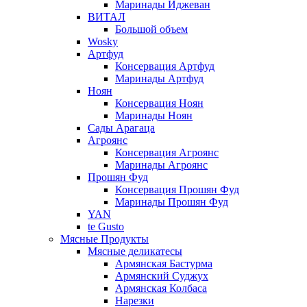
Маринады Иджеван
ВИТАЛ
Большой объем
Wosky
Артфуд
Консервация Артфуд
Маринады Артфуд
Ноян
Консервация Ноян
Маринады Ноян
Сады Арагаца
Агроянс
Консервация Агроянс
Маринады Агроянс
Прошян Фуд
Консервация Прошян Фуд
Маринады Прошян Фуд
YAN
te Gusto
Мясные Продукты
Мясные деликатесы
Армянская Бастурма
Армянский Суджух
Армянская Колбаса
Нарезки