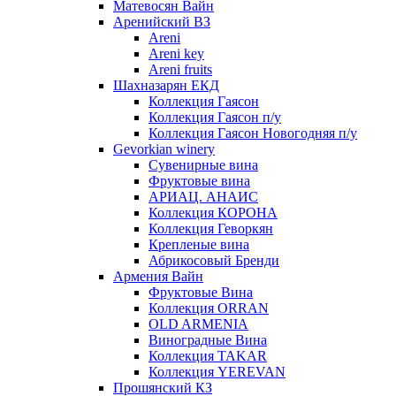
Матевосян Вайн
Аренийский ВЗ
Areni
Areni key
Areni fruits
Шахназарян ЕКД
Коллекция Гаясон
Коллекция Гаясон п/у
Коллекция Гаясон Новогодняя п/у
Gevorkian winery
Сувенирные вина
Фруктовые вина
АРИАЦ. АНАИС
Коллекция КОРОНА
Коллекция Геворкян
Крепленые вина
Абрикосовый Бренди
Армения Вайн
Фруктовые Вина
Коллекция ORRAN
OLD ARMENIA
Виноградные Вина
Коллекция TAKAR
Коллекция YEREVAN
Прошянский КЗ