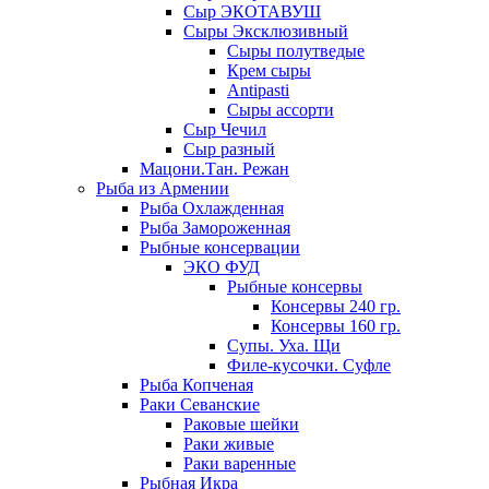
Сыр ЭКОТАВУШ
Сыры Эксклюзивный
Сыры полутведые
Крем сыры
Antipasti
Сыры ассорти
Сыр Чечил
Сыр разный
Мацони.Тан. Режан
Рыба из Армении
Рыба Охлажденная
Рыба Замороженная
Рыбные консервации
ЭКО ФУД
Рыбные консервы
Консервы 240 гр.
Консервы 160 гр.
Супы. Уха. Щи
Филе-кусочки. Суфле
Рыба Копченая
Раки Севанские
Раковые шейки
Раки живые
Раки варенные
Рыбная Икра