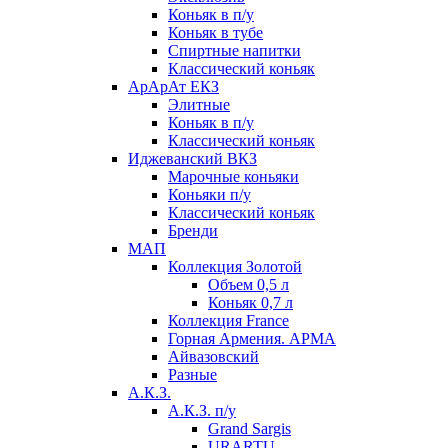
Коньяк в п/у
Коньяк в тубе
Спиртные напитки
Классический коньяк
АрАрАт ЕКЗ
Элитные
Коньяк в п/у
Классический коньяк
Иджеванский ВКЗ
Марочные коньяки
Коньяки п/у
Классический коньяк
Бренди
МАП
Коллекция Золотой
Объем 0,5 л
Коньяк 0,7 л
Коллекция France
Горная Армения. АРМА
Айвазовский
Разные
А.К.З.
А.К.З. п/у
Grand Sargis
URARTU