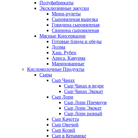
Полуфабрикаты
Эксклюзивные закуски
Мини-рулеты
Сыровяленая вырезка
Говядина сыровяленая
Свинина сыровяленая
Мясные Консервации
Готовые блюда и обеды
Долма
Хаш. Рубец
Ариса. Кавурма
Маринованные
Кисломолочные Продукты
Сыры
Сыр Чанах
Сыр Чанах в ведре
Сыр Чанах Экокат
Сыр Лори
Сыр Лори Премиум
Сыр Лори Экокат
Сыр Лори разный
Сыр Качотта
Сыр Овечий
Сыр Козий
Сыр в Керамике