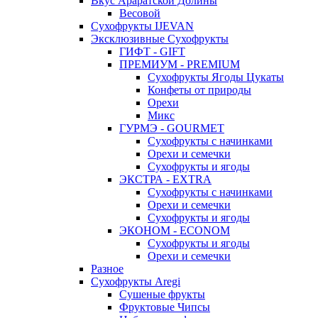
Вкус Араратской Долины
Весовой
Сухофрукты IJEVAN
Эксклюзивные Сухофрукты
ГИФТ - GIFT
ПРЕМИУМ - PREMIUM
Сухофрукты Ягоды Цукаты
Конфеты от природы
Орехи
Микс
ГУРМЭ - GOURMET
Сухофрукты с начинками
Орехи и семечки
Сухофрукты и ягоды
ЭКСТРА - EXTRA
Сухофрукты с начинками
Орехи и семечки
Сухофрукты и ягоды
ЭКОНОМ - ECONOM
Сухофрукты и ягоды
Орехи и семечки
Разное
Сухофрукты Aregi
Сушеные фрукты
Фруктовые Чипсы