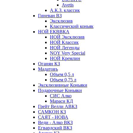
Avetis
А.К.З. классик
Гиневан ВЗ
Эксклюзив
Классический коньяк
НОЙ ЕКВВКА
НОЙ Эксклюзив
НОЙ Классик
НОЙ Легенды
NOY Very Speсial
НОЙ Кремлин
Оганян КЗ
Мадатовъ
Объем 0,5 л
Объем 0,75 л
Эксклюзивные Коньяки
Подарочные Коньяки
СИС Алко
Мараси КД
Грейт Велли АВКЗ
САМКОН КЗ
САЯТ - НОВА
Веди - Алко ВКЗ
Егвардский ВКЗ