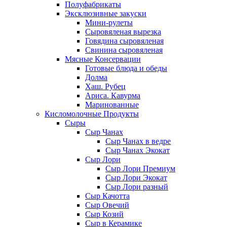
Полуфабрикаты
Эксклюзивные закуски
Мини-рулеты
Сыровяленая вырезка
Говядина сыровяленая
Свинина сыровяленая
Мясные Консервации
Готовые блюда и обеды
Долма
Хаш. Рубец
Ариса. Кавурма
Маринованные
Кисломолочные Продукты
Сыры
Сыр Чанах
Сыр Чанах в ведре
Сыр Чанах Экокат
Сыр Лори
Сыр Лори Премиум
Сыр Лори Экокат
Сыр Лори разный
Сыр Качотта
Сыр Овечий
Сыр Козий
Сыр в Керамике