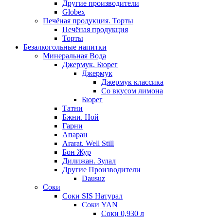
Другие производители
Globex
Печёная продукция. Торты
Печёная продукция
Торты
Безалкогольные напитки
Минеральная Вода
Джермук. Бюрег
Джермук
Джермук классика
Со вкусом лимона
Бюрег
Татни
Бжни. Ной
Гарни
Апаран
Ararat. Well Still
Бон Жур
Дилижан. Зулал
Другие Производители
Dausuz
Соки
Соки SIS Натурал
Соки YAN
Соки 0,930 л