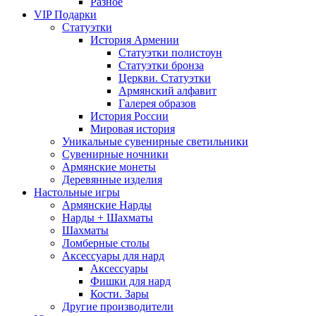
Разное
VIP Подарки
Статуэтки
История Армении
Статуэтки полистоун
Статуэтки бронза
Церкви. Статуэтки
Армянский алфавит
Галерея образов
История России
Мировая история
Уникальные сувенирные светильники
Сувенирные ночники
Армянские монеты
Деревянные изделия
Настольные игры
Армянские Нарды
Нарды + Шахматы
Шахматы
Ломберные столы
Аксессуары для нард
Аксессуары
Фишки для нард
Кости. Зары
Другие производители