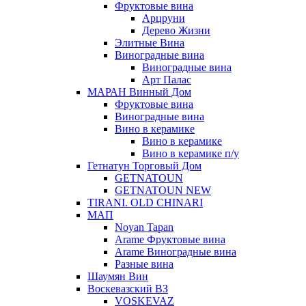
Фруктовые вина
Арцруни
Дерево Жизни
Элитные Вина
Виноградные вина
Виноградные вина
Арт Палас
МАРАН Винный Дом
Фруктовые вина
Виноградные вина
Вино в керамике
Вино в керамике
Вино в керамике п/у
Гетнатун Торговый Дом
GETNATOUN
GETNATOUN NEW
TIRANI. OLD CHINARI
МАП
Noyan Tapan
Arame Фруктовые вина
Arame Виноградные вина
Разные вина
Шаумян Вин
Воскевазский ВЗ
VOSKEVAZ