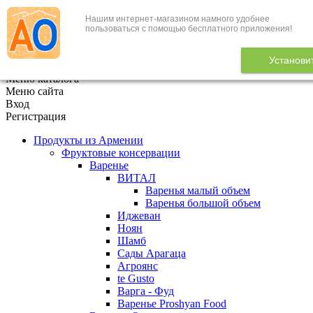
Нашим интернет-магазином намного удобнее
+7 (495) 646-888-1
пользоваться с помощью бесплатного приложения!
В корзине
0
товаров
Установи
x
Меню каталога
Меню сайта
Вход
Регистрация
Продукты из Армении
Фруктовые консервации
Варенье
ВИТАЛ
Варенья малый объем
Варенья большой объем
Иджеван
Ноян
Шамб
Сады Арагаца
Агроянс
te Gusto
Варга - Фуд
Варенье Proshyan Food