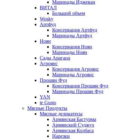
Маринады Иджеван
ВИТАЛ
Большой объем
Wosky
Артфуд
Консервация Артфуд
Маринады Артфуд
Ноян
Консервация Ноян
Маринады Ноян
Сады Арагаца
Агроянс
Консервация Агроянс
Маринады Агроянс
Прошян Фуд
Консервация Прошян Фуд
Маринады Прошян Фуд
YAN
te Gusto
Мясные Продукты
Мясные деликатесы
Армянская Бастурма
Армянский Суджух
Армянская Колбаса
Нарезки