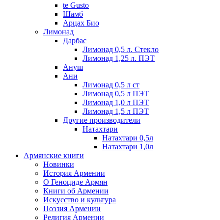
te Gusto
Шамб
Арцах Био
Лимонад
Дарбас
Лимонад 0,5 л. Стекло
Лимонад 1,25 л. ПЭТ
Ануш
Ани
Лимонад 0,5 л ст
Лимонад 0,5 л ПЭТ
Лимонад 1,0 л ПЭТ
Лимонад 1,5 л ПЭТ
Другие производители
Натахтари
Натахтари 0,5л
Натахтари 1,0л
Армянские книги
Новинки
История Армении
О Геноциде Армян
Книги об Армении
Иcкусство и культура
Поэзия Армении
Религия Армении