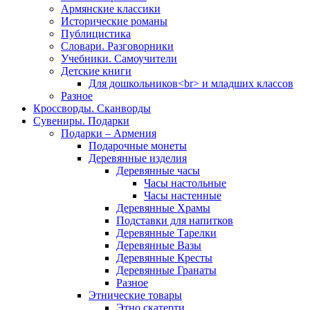
Армянские классики
Исторические романы
Публицистика
Словари. Разговорники
Учебники. Самоучители
Детские книги
Для дошкольников<br> и младших классов
Разное
Кроссворды. Сканворды
Сувениры. Подарки
Подарки – Армения
Подарочные монеты
Деревянные изделия
Деревянные часы
Часы настольные
Часы настенные
Деревянные Храмы
Подставки для напитков
Деревянные Тарелки
Деревянные Вазы
Деревянные Кресты
Деревянные Гранаты
Разное
Этнические товары
Этно скатерти