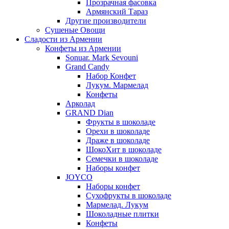
Прозрачная фасовка
Армянский Тараз
Другие производители
Сушеные Овощи
Сладости из Армении
Конфеты из Армении
Sonuar. Mark Sevouni
Grand Candy
Набор Конфет
Лукум. Мармелад
Конфеты
Арколад
GRAND Dian
Фрукты в шоколаде
Орехи в шоколаде
Драже в шоколаде
ШокоХит в шоколаде
Семечки в шоколаде
Наборы конфет
JOYCO
Наборы конфет
Сухофрукты в шоколаде
Мармелад. Лукум
Шоколадные плитки
Конфеты