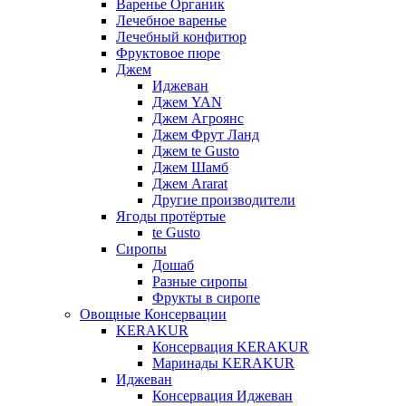
Варенье Органик
Лечебное варенье
Лечебный конфитюр
Фруктовое пюре
Джем
Иджеван
Джем YAN
Джем Агроянс
Джем Фрут Ланд
Джем te Gusto
Джем Шамб
Джем Ararat
Другие производители
Ягоды протёртые
te Gusto
Сиропы
Дошаб
Разные сиропы
Фрукты в сиропе
Овощные Консервации
KERAKUR
Консервация KERAKUR
Маринады KERAKUR
Иджеван
Консервация Иджеван