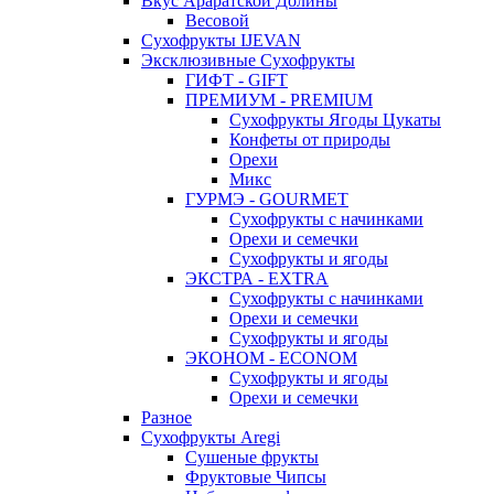
Вкус Араратской Долины
Весовой
Сухофрукты IJEVAN
Эксклюзивные Сухофрукты
ГИФТ - GIFT
ПРЕМИУМ - PREMIUM
Сухофрукты Ягоды Цукаты
Конфеты от природы
Орехи
Микс
ГУРМЭ - GOURMET
Сухофрукты с начинками
Орехи и семечки
Сухофрукты и ягоды
ЭКСТРА - EXTRA
Сухофрукты с начинками
Орехи и семечки
Сухофрукты и ягоды
ЭКОНОМ - ECONOM
Сухофрукты и ягоды
Орехи и семечки
Разное
Сухофрукты Aregi
Сушеные фрукты
Фруктовые Чипсы