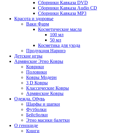
Сборники Кавказа DVD
Сборники Кавказа Audio CD
Сборники Кавказа MP3
Красота и здоровье
Ваки Фарм
Косметические масла
100 мл
50 мл
Косметика для ухода
Продукция Наринэ
Детские игры
Армянские Этно Ковры
Коврики
Половики
Ковры Модерн
3 D Ковры
Классические Ковры
Армянские Ковры
Одежда. Обувь
Шарфы и шапки
Футболки
Бейсболки
Этно масики балетки
О геноциде
Книги