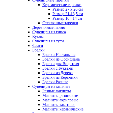
Сувенирные тарелки
Керамические тарелки
Размер 27 х 26 см
Размер 21-18,5 см
Размер 16 - 14 см
Стеклянные тарелки
Деревянные панно
Сувениры из гипса
Куклы
Сувениры из туфа
Флаги
Брелки
Брелки Настальгия
Брелки из Обсидиана
Брелки для Водителя
Брелки с Буквами
Брелки из Дерева
Брелки из Керамики
Брелки Разные
Сувениры на магните
Разные магниты
Магниты резиновые
Магниты акриловые
Магниты закатные
Магниты керамические