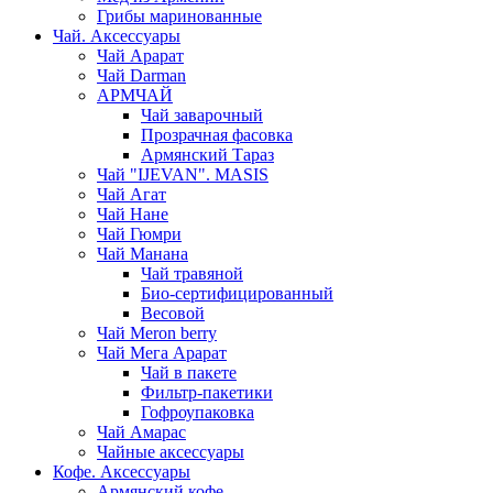
Грибы маринованные
Чай. Аксессуары
Чай Арарат
Чай Darman
АРМЧАЙ
Чай заварочный
Прозрачная фасовка
Армянский Тараз
Чай "IJEVAN". MASIS
Чай Агат
Чай Нане
Чай Гюмри
Чай Манана
Чай травяной
Био-сертифицированный
Весовой
Чай Meron berry
Чай Мега Арарат
Чай в пакете
Фильтр-пакетики
Гофроупаковка
Чай Амарас
Чайные аксессуары
Кофе. Аксессуары
Армянский кофе