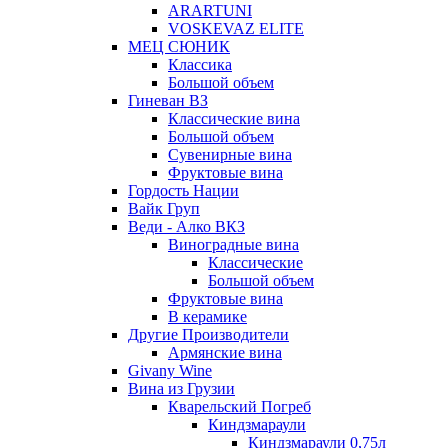
ARARTUNI
VOSKEVAZ ELITE
МЕЦ СЮНИК
Классика
Большой объем
Гиневан ВЗ
Классические вина
Большой объем
Сувенирные вина
Фруктовые вина
Гордость Нации
Вайк Груп
Веди - Алко ВКЗ
Виноградные вина
Классические
Большой объем
Фруктовые вина
В керамике
Другие Производители
Армянские вина
Givany Wine
Вина из Грузии
Кварельский Погреб
Киндзмараули
Киндзмараули 0,75л