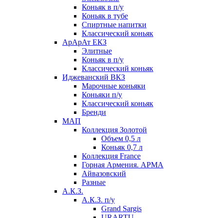
Коньяк в п/у
Коньяк в тубе
Спиртные напитки
Классический коньяк
АрАрАт ЕКЗ
Элитные
Коньяк в п/у
Классический коньяк
Иджеванский ВКЗ
Марочные коньяки
Коньяки п/у
Классический коньяк
Бренди
МАП
Коллекция Золотой
Объем 0,5 л
Коньяк 0,7 л
Коллекция France
Горная Армения. АРМА
Айвазовский
Разные
А.К.З.
А.К.З. п/у
Grand Sargis
URARTU