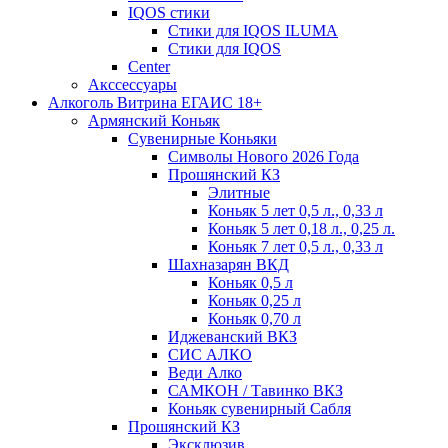
IQOS стики
Стики для IQOS ILUMA
Стики для IQOS
Сenter
Акссессуары
Алкоголь Витрина ЕГАИС 18+
Армянский Коньяк
Сувенирные Коньяки
Символы Нового 2026 Года
Прошянский КЗ
Элитные
Коньяк 5 лет 0,5 л., 0,33 л
Коньяк 5 лет 0,18 л., 0,25 л.
Коньяк 7 лет 0,5 л., 0,33 л
Шахназарян ВКД
Коньяк 0,5 л
Коньяк 0,25 л
Коньяк 0,70 л
Иджеванский ВКЗ
СИС АЛКО
Веди Алко
САМКОН / Тавинко ВКЗ
Коньяк сувенирный Сабля
Прошянский КЗ
Эксклюзив