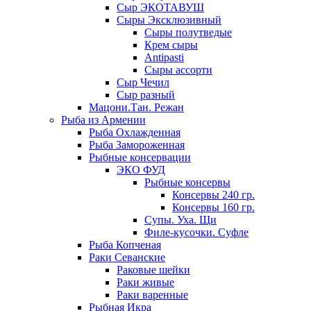
Сыр ЭКОТАВУШ
Сыры Эксклюзивный
Сыры полутведые
Крем сыры
Antipasti
Сыры ассорти
Сыр Чечил
Сыр разный
Мацони.Тан. Режан
Рыба из Армении
Рыба Охлажденная
Рыба Замороженная
Рыбные консервации
ЭКО ФУД
Рыбные консервы
Консервы 240 гр.
Консервы 160 гр.
Супы. Уха. Щи
Филе-кусочки. Суфле
Рыба Копченая
Раки Севанские
Раковые шейки
Раки живые
Раки варенные
Рыбная Икра