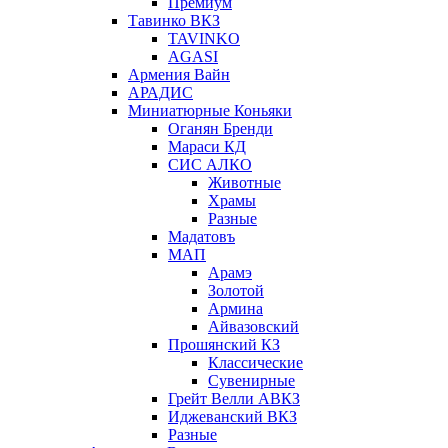
Премиум
Тавинко ВКЗ
TAVINKO
AGASI
Армения Вайн
АРАДИС
Миниатюрные Коньяки
Оганян Бренди
Мараси КД
СИС АЛКО
Животные
Храмы
Разные
Мадатовъ
МАП
Арамэ
Золотой
Армина
Айвазовский
Прошянский КЗ
Классические
Сувенирные
Грейт Велли АВКЗ
Иджеванский ВКЗ
Разные