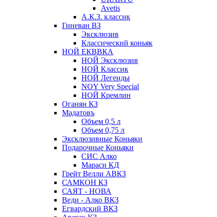
Avetis
А.К.З. классик
Гиневан ВЗ
Эксклюзив
Классический коньяк
НОЙ ЕКВВКА
НОЙ Эксклюзив
НОЙ Классик
НОЙ Легенды
NOY Very Speсial
НОЙ Кремлин
Оганян КЗ
Мадатовъ
Объем 0,5 л
Объем 0,75 л
Эксклюзивные Коньяки
Подарочные Коньяки
СИС Алко
Мараси КД
Грейт Велли АВКЗ
САМКОН КЗ
САЯТ - НОВА
Веди - Алко ВКЗ
Егвардский ВКЗ