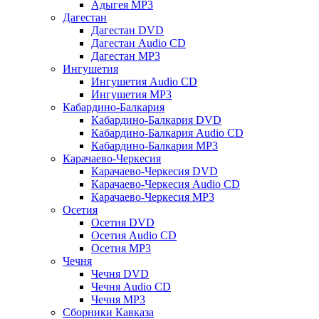
Адыгея MP3
Дагестан
Дагестан DVD
Дагестан Audio CD
Дагестан MP3
Ингушетия
Ингушетия Audio CD
Ингушетия MP3
Кабардино-Балкария
Кабардино-Балкария DVD
Кабардино-Балкария Audio CD
Кабардино-Балкария MP3
Карачаево-Черкесия
Карачаево-Черкесия DVD
Карачаево-Черкесия Audio CD
Карачаево-Черкесия MP3
Осетия
Осетия DVD
Осетия Audio CD
Осетия MP3
Чечня
Чечня DVD
Чечня Audio CD
Чечня MP3
Сборники Кавказа