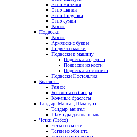
Этно жилетки
Этно шапки
Этно Подушки
Этно сумки
Разное
Подвески
Разное
Армянские буквы
Подвески маски
Подвески в машину
Подвески из дерева
Подвески из кости
Подвески из эбонита
Подвески Ностальгия
Браслеты
Разное
Браслеты из бисера
Кожаные браслеты
Тандыр, Мангал, Шампура
Тандыр, мангал
Шампура для шашлыка
Четки (Тзбех)
Четки из кости
Четки из эбонита
Четки из обсидиана