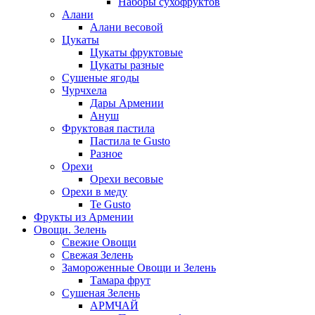
Наборы сухофруктов
Алани
Алани весовой
Цукаты
Цукаты фруктовые
Цукаты разные
Сушеные ягоды
Чурчхела
Дары Армении
Ануш
Фруктовая пастила
Пастила te Gusto
Разное
Орехи
Орехи весовые
Орехи в меду
Te Gusto
Фрукты из Армении
Овощи. Зелень
Свежие Овощи
Свежая Зелень
Замороженные Овощи и Зелень
Тамара фрут
Сушеная Зелень
АРМЧАЙ