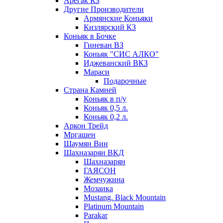
Арегак КЗ
Другие Производители
Армянские Коньяки
Кизлярский КЗ
Коньяк в Бочке
Гиневан ВЗ
Коньяк "СИС АЛКО"
Иджеванский ВКЗ
Мараси
Подарочные
Страна Камней
Коньяк в п/у
Коньяк 0,5 л.
Коньяк 0,2 л.
Аркон Трейд
Мргашен
Шаумян Вин
Шахназарян ВКД
Шахназарян
ГАЯСОН
Жемчужина
Мозаика
Mustang. Black Mountain
Platinum Mountain
Parakar