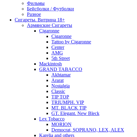
Фильмы
Бейсболки / Футболки
Разное
Сигареты. Витрина 18+
Армянские Сигареты
Cigaronne
Cigaronne
Tattoo by Cigaronne
Center
AMG
5th Street
Mackintosh
GRAND TABACCO
Akhtamar
Ararat
Nostalgia
Classic
TIP TOP
TRIUMPH. VIP
MT. BLACK TIP
GT. Elegant. New Bleck
Lex Tobacco
MORION
Democrat, SOPRANO, LEX, ALEX
Karelia and others