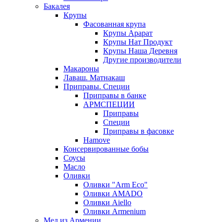
Бакалея
Крупы
Фасованная крупа
Крупы Арарат
Крупы Нат Продукт
Крупы Наша Деревня
Другие производители
Макароны
Лаваш. Матнакаш
Приправы. Специи
Приправы в банке
АРМСПЕЦИИ
Приправы
Специи
Приправы в фасовке
Hamove
Консервированные бобы
Соусы
Масло
Оливки
Оливки "Arm Eco"
Оливки AMADO
Оливки Aiello
Оливки Armenium
Мед из Армении