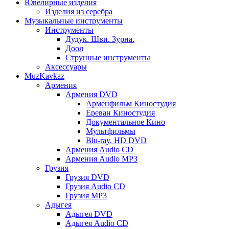
Ювелирные изделия
Изделия из серебра
Музыкальные инструменты
Инструменты
Дудук. Шви. Зурна.
Доол
Струнные инструменты
Аксессуары
MuzKavkaz
Армения
Армения DVD
Арменфильм Киностудия
Ереван Киностудия
Документальное Кино
Мультфильмы
Blu-ray. HD DVD
Армения Audio CD
Армения Audio MP3
Грузия
Грузия DVD
Грузия Audio CD
Грузия MP3
Адыгея
Адыгея DVD
Адыгея Audio CD