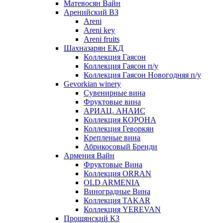
Матевосян Вайн
Аренийский ВЗ
Areni
Areni key
Areni fruits
Шахназарян ЕКД
Коллекция Гаясон
Коллекция Гаясон п/у
Коллекция Гаясон Новогодняя п/у
Gevorkian winery
Сувенирные вина
Фруктовые вина
АРИАЦ. АНАИС
Коллекция КОРОНА
Коллекция Геворкян
Крепленые вина
Абрикосовый Бренди
Армения Вайн
Фруктовые Вина
Коллекция ORRAN
OLD ARMENIA
Виноградные Вина
Коллекция TAKAR
Коллекция YEREVAN
Прошянский КЗ