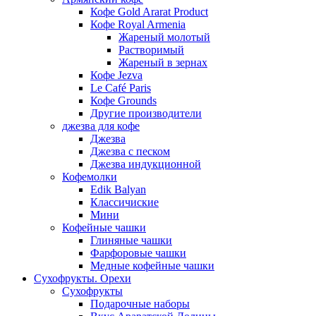
Кофе Gold Ararat Product
Кофе Royal Armenia
Жареный молотый
Растворимый
Жареный в зернах
Кофе Jezva
Le Café Paris
Кофе Grounds
Другие производители
джезва для кофе
Джезва
Джезва с песком
Джезва индукционной
Кофемолки
Edik Balyan
Классичиские
Мини
Кофейные чашки
Глиняные чашки
Фарфоровые чашки
Медные кофейные чашки
Сухофрукты. Орехи
Сухофрукты
Подарочные наборы