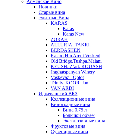
Армянское Вино
Новинки
Старые вина
Элитные Вина
KARAS
Karas
Karas New
ZORAH
ALLURIA. TAKRI.
BERDASHEN
Kataro.Hin Areni.Voskeni
Old Bridge.Tushpa.Malani
KEUSH. Z’art. KOUASH
Jraghatspanyan Winery
Voskevaz - Qotot
Trinity. KOOR. Jan
VAN ARDI
Иджеванский ВКЗ
Коллекционные вина
Виноградные вина
Вина 0,75 л
Большой объем
Эксклюзивные вина
Фруктовые вина
Cувенирные вина