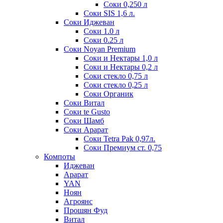
Соки 0,250 л
Соки SIS 1,6 л.
Соки Иджеван
Соки 1.0 л
Соки 0.25 л
Соки Noyan Premium
Соки и Нектары 1,0 л
Соки и Нектары 0,2 л
Соки стекло 0,75 л
Соки стекло 0,25 л
Соки Органик
Соки Витал
Соки te Gusto
Соки Шамб
Соки Арарат
Соки Tetra Pak 0,97л.
Соки Премиум ст. 0,75
Компоты
Иджеван
Арарат
YAN
Ноян
Агроянс
Прошян Фуд
Витал