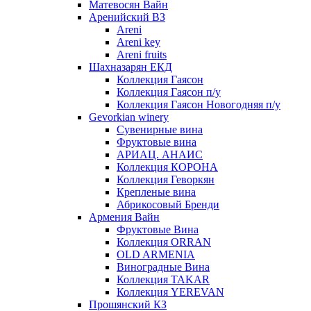
Матевосян Вайн
Аренийский ВЗ
Areni
Areni key
Areni fruits
Шахназарян ЕКД
Коллекция Гаясон
Коллекция Гаясон п/у
Коллекция Гаясон Новогодняя п/у
Gevorkian winery
Сувенирные вина
Фруктовые вина
АРИАЦ. АНАИС
Коллекция КОРОНА
Коллекция Геворкян
Крепленые вина
Абрикосовый Бренди
Армения Вайн
Фруктовые Вина
Коллекция ORRAN
OLD ARMENIA
Виноградные Вина
Коллекция TAKAR
Коллекция YEREVAN
Прошянский КЗ