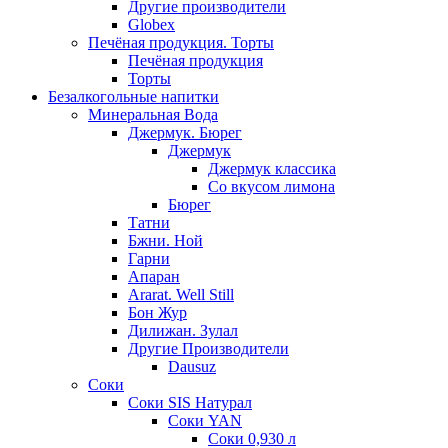
Другие производители
Globex
Печёная продукция. Торты
Печёная продукция
Торты
Безалкогольные напитки
Минеральная Вода
Джермук. Бюрег
Джермук
Джермук классика
Со вкусом лимона
Бюрег
Татни
Бжни. Ной
Гарни
Апаран
Ararat. Well Still
Бон Жур
Дилижан. Зулал
Другие Производители
Dausuz
Соки
Соки SIS Натурал
Соки YAN
Соки 0,930 л