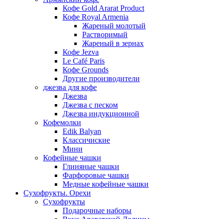
Кофе Gold Ararat Product
Кофе Royal Armenia
Жареный молотый
Растворимый
Жареный в зернах
Кофе Jezva
Le Café Paris
Кофе Grounds
Другие производители
джезва для кофе
Джезва
Джезва с песком
Джезва индукционной
Кофемолки
Edik Balyan
Классичиские
Мини
Кофейные чашки
Глиняные чашки
Фарфоровые чашки
Медные кофейные чашки
Сухофрукты. Орехи
Сухофрукты
Подарочные наборы