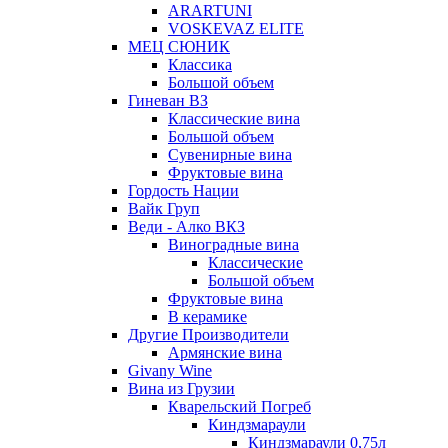
ARARTUNI
VOSKEVAZ ELITE
МЕЦ СЮНИК
Классика
Большой объем
Гиневан ВЗ
Классические вина
Большой объем
Сувенирные вина
Фруктовые вина
Гордость Нации
Вайк Груп
Веди - Алко ВКЗ
Виноградные вина
Классические
Большой объем
Фруктовые вина
В керамике
Другие Производители
Армянские вина
Givany Wine
Вина из Грузии
Кварельский Погреб
Киндзмараули
Киндзмараули 0,75л