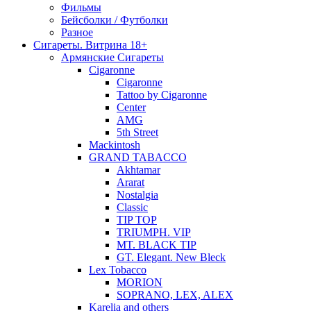
Фильмы
Бейсболки / Футболки
Разное
Сигареты. Витрина 18+
Армянские Сигареты
Cigaronne
Cigaronne
Tattoo by Cigaronne
Center
AMG
5th Street
Mackintosh
GRAND TABACCO
Akhtamar
Ararat
Nostalgia
Classic
TIP TOP
TRIUMPH. VIP
MT. BLACK TIP
GT. Elegant. New Bleck
Lex Tobacco
MORION
SOPRANO, LEX, ALEX
Karelia and others