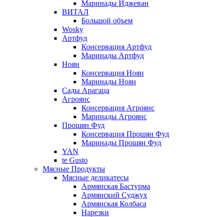
Маринады Иджеван
ВИТАЛ
Большой объем
Wosky
Артфуд
Консервация Артфуд
Маринады Артфуд
Ноян
Консервация Ноян
Маринады Ноян
Сады Арагаца
Агроянс
Консервация Агроянс
Маринады Агроянс
Прошян Фуд
Консервация Прошян Фуд
Маринады Прошян Фуд
YAN
te Gusto
Мясные Продукты
Мясные деликатесы
Армянская Бастурма
Армянский Суджух
Армянская Колбаса
Нарезки