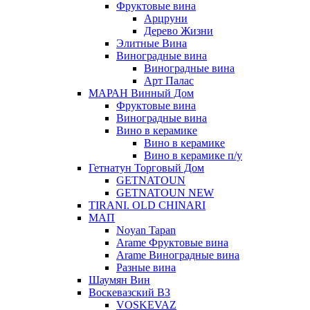
Фруктовые вина
Арцруни
Дерево Жизни
Элитные Вина
Виноградные вина
Виноградные вина
Арт Палас
МАРАН Винный Дом
Фруктовые вина
Виноградные вина
Вино в керамике
Вино в керамике
Вино в керамике п/у
Гетнатун Торговый Дом
GETNATOUN
GETNATOUN NEW
TIRANI. OLD CHINARI
МАП
Noyan Tapan
Arame Фруктовые вина
Arame Виноградные вина
Разные вина
Шаумян Вин
Воскевазский ВЗ
VOSKEVAZ