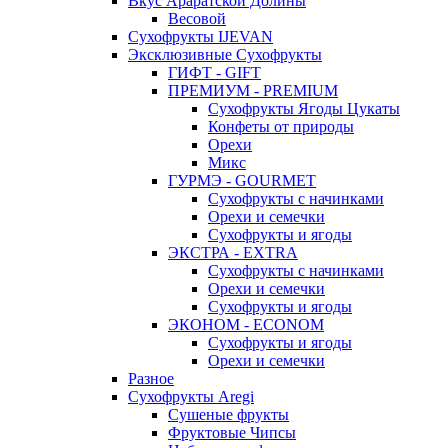
Вкус Араратской Долины
Весовой
Сухофрукты IJEVAN
Эксклюзивные Сухофрукты
ГИФТ - GIFT
ПРЕМИУМ - PREMIUM
Сухофрукты Ягоды Цукаты
Конфеты от природы
Орехи
Микс
ГУРМЭ - GOURMET
Сухофрукты с начинками
Орехи и семечки
Сухофрукты и ягоды
ЭКСТРА - EXTRA
Сухофрукты с начинками
Орехи и семечки
Сухофрукты и ягоды
ЭКОНОМ - ECONOM
Сухофрукты и ягоды
Орехи и семечки
Разное
Сухофрукты Aregi
Сушеные фрукты
Фруктовые Чипсы