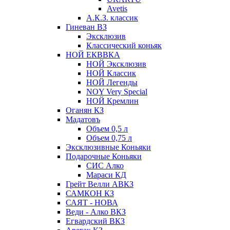
Avetis
А.К.З. классик
Гиневан ВЗ
Эксклюзив
Классический коньяк
НОЙ ЕКВВКА
НОЙ Эксклюзив
НОЙ Классик
НОЙ Легенды
NOY Very Speсial
НОЙ Кремлин
Оганян КЗ
Мадатовъ
Объем 0,5 л
Объем 0,75 л
Эксклюзивные Коньяки
Подарочные Коньяки
СИС Алко
Мараси КД
Грейт Велли АВКЗ
САМКОН КЗ
САЯТ - НОВА
Веди - Алко ВКЗ
Егвардский ВКЗ