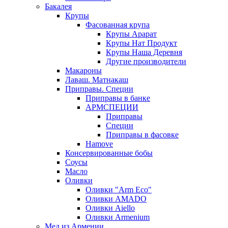
Бакалея
Крупы
Фасованная крупа
Крупы Арарат
Крупы Нат Продукт
Крупы Наша Деревня
Другие производители
Макароны
Лаваш. Матнакаш
Приправы. Специи
Приправы в банке
АРМСПЕЦИИ
Приправы
Специи
Приправы в фасовке
Hamove
Консервированные бобы
Соусы
Масло
Оливки
Оливки "Arm Eco"
Оливки AMADO
Оливки Aiello
Оливки Armenium
Мед из Армении