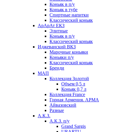
Коньяк в п/у
Коньяк в тубе
Спиртные напитки
Классический коньяк
АрАрАт ЕКЗ
Элитные
Коньяк в п/у
Классический коньяк
Иджеванский ВКЗ
Марочные коньяки
Коньяки п/у
Классический коньяк
Бренди
МАП
Коллекция Золотой
Объем 0,5 л
Коньяк 0,7 л
Коллекция France
Горная Армения. АРМА
Айвазовский
Разные
А.К.З.
А.К.З. п/у
Grand Sargis
URARTU