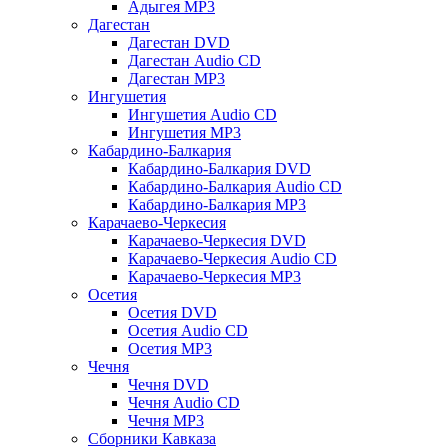
Адыгея MP3
Дагестан
Дагестан DVD
Дагестан Audio CD
Дагестан MP3
Ингушетия
Ингушетия Audio CD
Ингушетия MP3
Кабардино-Балкария
Кабардино-Балкария DVD
Кабардино-Балкария Audio CD
Кабардино-Балкария MP3
Карачаево-Черкесия
Карачаево-Черкесия DVD
Карачаево-Черкесия Audio CD
Карачаево-Черкесия MP3
Осетия
Осетия DVD
Осетия Audio CD
Осетия MP3
Чечня
Чечня DVD
Чечня Audio CD
Чечня MP3
Сборники Кавказа