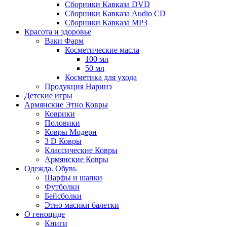
Сборники Кавказа DVD
Сборники Кавказа Audio CD
Сборники Кавказа MP3
Красота и здоровье
Ваки Фарм
Косметические масла
100 мл
50 мл
Косметика для ухода
Продукция Наринэ
Детские игры
Армянские Этно Ковры
Коврики
Половики
Ковры Модерн
3 D Ковры
Классические Ковры
Армянские Ковры
Одежда. Обувь
Шарфы и шапки
Футболки
Бейсболки
Этно масики балетки
О геноциде
Книги