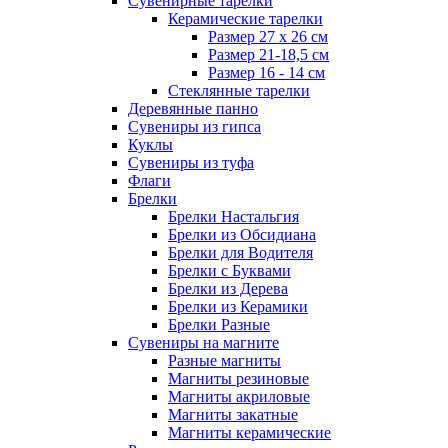
Сувенирные тарелки
Керамические тарелки
Размер 27 х 26 см
Размер 21-18,5 см
Размер 16 - 14 см
Стеклянные тарелки
Деревянные панно
Сувениры из гипса
Куклы
Сувениры из туфа
Флаги
Брелки
Брелки Настальгия
Брелки из Обсидиана
Брелки для Водителя
Брелки с Буквами
Брелки из Дерева
Брелки из Керамики
Брелки Разные
Сувениры на магните
Разные магниты
Магниты резиновые
Магниты акриловые
Магниты закатные
Магниты керамические