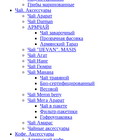
Грибы маринованные
Чай. Аксессуары
Чай Арарат
Чай Darman
АРМЧАЙ
Чай заварочный
Прозрачная фасовка
Армянский Тараз
Чай "IJEVAN". MASIS
Чай Агат
Чай Нане
Чай Гюмри
Чай Манана
Чай травяной
Био-сертифицированный
Весовой
Чай Meron berry
Чай Мега Арарат
Чай в пакете
Фильтр-пакетики
Гофроупаковка
Чай Амарас
Чайные аксессуары
Кофе. Аксессуары
Армянский кофе