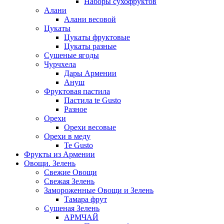
Наборы сухофруктов
Алани
Алани весовой
Цукаты
Цукаты фруктовые
Цукаты разные
Сушеные ягоды
Чурчхела
Дары Армении
Ануш
Фруктовая пастила
Пастила te Gusto
Разное
Орехи
Орехи весовые
Орехи в меду
Te Gusto
Фрукты из Армении
Овощи. Зелень
Свежие Овощи
Свежая Зелень
Замороженные Овощи и Зелень
Тамара фрут
Сушеная Зелень
АРМЧАЙ