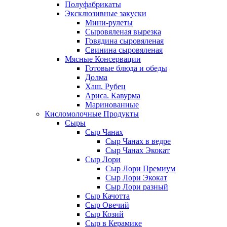
Полуфабрикаты
Эксклюзивные закуски
Мини-рулеты
Сыровяленая вырезка
Говядина сыровяленая
Свинина сыровяленая
Мясные Консервации
Готовые блюда и обеды
Долма
Хаш. Рубец
Ариса. Кавурма
Маринованные
Кисломолочные Продукты
Сыры
Сыр Чанах
Сыр Чанах в ведре
Сыр Чанах Экокат
Сыр Лори
Сыр Лори Премиум
Сыр Лори Экокат
Сыр Лори разный
Сыр Качотта
Сыр Овечий
Сыр Козий
Сыр в Керамике