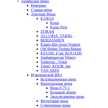
Армянское Вино
Новинки
Старые вина
Элитные Вина
KARAS
Karas
Karas New
ZORAH
ALLURIA. TAKRI.
BERDASHEN
Kataro.Hin Areni.Voskeni
Old Bridge.Tushpa.Malani
KEUSH. Z’art. KOUASH
Jraghatspanyan Winery
Voskevaz - Qotot
Trinity. KOOR. Jan
VAN ARDI
Иджеванский ВКЗ
Коллекционные вина
Виноградные вина
Вина 0,75 л
Большой объем
Эксклюзивные вина
Фруктовые вина
Cувенирные вина