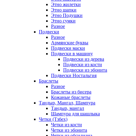
Этно жилетки
Этно шапки
Этно Подушки
Этно сумки
Разное
Подвески
Разное
Армянские буквы
Подвески маски
Подвески в машину
Подвески из дерева
Подвески из кости
Подвески из эбонита
Подвески Ностальгия
Браслеты
Разное
Браслеты из бисера
Кожаные браслеты
Тандыр, Мангал, Шампура
Тандыр, мангал
Шампура для шашлыка
Четки (Тзбех)
Четки из кости
Четки из эбонита
Четки из обсидиана