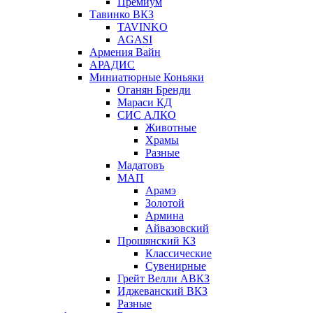
Премиум
Тавинко ВКЗ
TAVINKO
AGASI
Армения Вайн
АРАДИС
Миниатюрные Коньяки
Оганян Бренди
Мараси КД
СИС АЛКО
Животные
Храмы
Разные
Мадатовъ
МАП
Арамэ
Золотой
Армина
Айвазовский
Прошянский КЗ
Классические
Сувенирные
Грейт Велли АВКЗ
Иджеванский ВКЗ
Разные