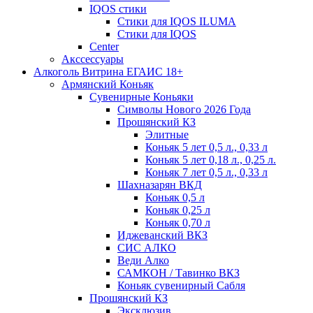
IQOS стики
Стики для IQOS ILUMA
Стики для IQOS
Сenter
Акссессуары
Алкоголь Витрина ЕГАИС 18+
Армянский Коньяк
Сувенирные Коньяки
Символы Нового 2026 Года
Прошянский КЗ
Элитные
Коньяк 5 лет 0,5 л., 0,33 л
Коньяк 5 лет 0,18 л., 0,25 л.
Коньяк 7 лет 0,5 л., 0,33 л
Шахназарян ВКД
Коньяк 0,5 л
Коньяк 0,25 л
Коньяк 0,70 л
Иджеванский ВКЗ
СИС АЛКО
Веди Алко
САМКОН / Тавинко ВКЗ
Коньяк сувенирный Сабля
Прошянский КЗ
Эксклюзив