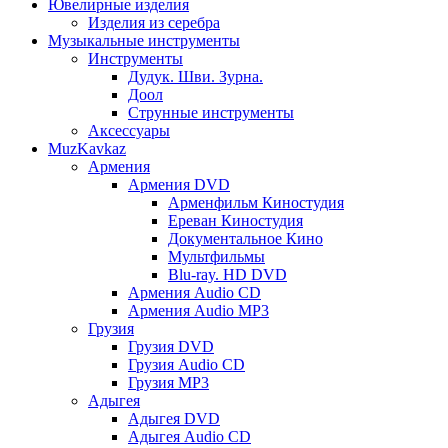
Ювелирные изделия
Изделия из серебра
Музыкальные инструменты
Инструменты
Дудук. Шви. Зурна.
Доол
Струнные инструменты
Аксессуары
MuzKavkaz
Армения
Армения DVD
Арменфильм Киностудия
Ереван Киностудия
Документальное Кино
Мультфильмы
Blu-ray. HD DVD
Армения Audio CD
Армения Audio MP3
Грузия
Грузия DVD
Грузия Audio CD
Грузия MP3
Адыгея
Адыгея DVD
Адыгея Audio CD