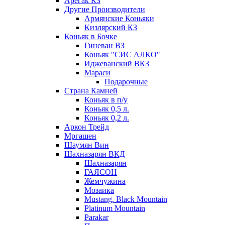
Арегак КЗ
Другие Производители
Армянские Коньяки
Кизлярский КЗ
Коньяк в Бочке
Гиневан ВЗ
Коньяк "СИС АЛКО"
Иджеванский ВКЗ
Мараси
Подарочные
Страна Камней
Коньяк в п/у
Коньяк 0,5 л.
Коньяк 0,2 л.
Аркон Трейд
Мргашен
Шаумян Вин
Шахназарян ВКД
Шахназарян
ГАЯСОН
Жемчужина
Мозаика
Mustang. Black Mountain
Platinum Mountain
Parakar