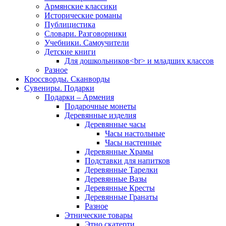
Армянские классики
Исторические романы
Публицистика
Словари. Разговорники
Учебники. Самоучители
Детские книги
Для дошкольников<br> и младших классов
Разное
Кроссворды. Сканворды
Сувениры. Подарки
Подарки – Армения
Подарочные монеты
Деревянные изделия
Деревянные часы
Часы настольные
Часы настенные
Деревянные Храмы
Подставки для напитков
Деревянные Тарелки
Деревянные Вазы
Деревянные Кресты
Деревянные Гранаты
Разное
Этнические товары
Этно скатерти