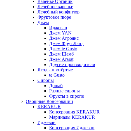
Варенье Органик
Лечебное варенье
Лечебный конфитюр
Фруктовое пюре
Джем
Иджеван
Джем YAN
Джем Агроянс
Джем Фрут Ланд
Джем te Gusto
Джем Шамб
Джем Ararat
Другие производители
Ягоды протёртые
te Gusto
Сиропы
Дошаб
Разные сиропы
Фрукты в сиропе
Овощные Консервации
KERAKUR
Консервация KERAKUR
Маринады KERAKUR
Иджеван
Консервация Иджеван