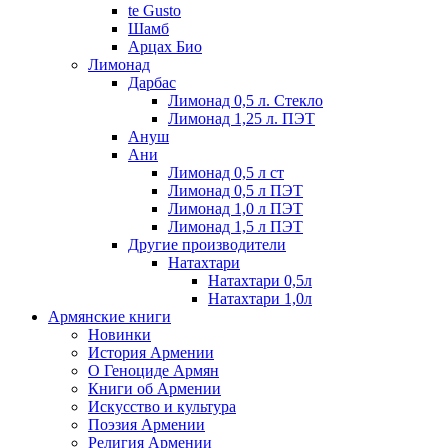
te Gusto
Шамб
Арцах Био
Лимонад
Дарбас
Лимонад 0,5 л. Стекло
Лимонад 1,25 л. ПЭТ
Ануш
Ани
Лимонад 0,5 л ст
Лимонад 0,5 л ПЭТ
Лимонад 1,0 л ПЭТ
Лимонад 1,5 л ПЭТ
Другие производители
Натахтари
Натахтари 0,5л
Натахтари 1,0л
Армянские книги
Новинки
История Армении
О Геноциде Армян
Книги об Армении
Иcкусство и культура
Поэзия Армении
Религия Армении