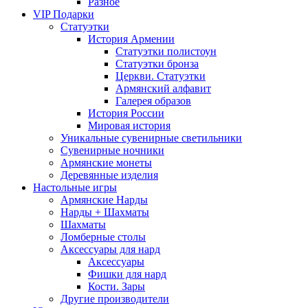
Разное
VIP Подарки
Статуэтки
История Армении
Статуэтки полистоун
Статуэтки бронза
Церкви. Статуэтки
Армянский алфавит
Галерея образов
История России
Мировая история
Уникальные сувенирные светильники
Сувенирные ночники
Армянские монеты
Деревянные изделия
Настольные игры
Армянские Нарды
Нарды + Шахматы
Шахматы
Ломберные столы
Аксессуары для нард
Аксессуары
Фишки для нард
Кости. Зары
Другие производители