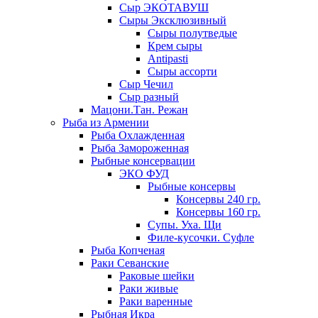
Сыр ЭКОТАВУШ
Сыры Эксклюзивный
Сыры полутведые
Крем сыры
Antipasti
Сыры ассорти
Сыр Чечил
Сыр разный
Мацони.Тан. Режан
Рыба из Армении
Рыба Охлажденная
Рыба Замороженная
Рыбные консервации
ЭКО ФУД
Рыбные консервы
Консервы 240 гр.
Консервы 160 гр.
Супы. Уха. Щи
Филе-кусочки. Суфле
Рыба Копченая
Раки Севанские
Раковые шейки
Раки живые
Раки варенные
Рыбная Икра