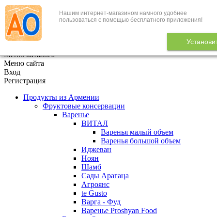
Нашим интернет-магазином намного удобнее
+7 (495) 646-888-1
пользоваться с помощью бесплатного приложения!
В корзине
0
товаров
Установи
x
Меню каталога
Меню сайта
Вход
Регистрация
Продукты из Армении
Фруктовые консервации
Варенье
ВИТАЛ
Варенья малый объем
Варенья большой объем
Иджеван
Ноян
Шамб
Сады Арагаца
Агроянс
te Gusto
Варга - Фуд
Варенье Proshyan Food