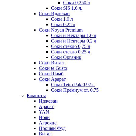
Соки 0,250 л
Соки SIS 1,6 л.
Соки Иджеван
Соки 1.0 л
Соки 0.25 л
Соки Noyan Premium
Соки и Нектары 1,0 л
Соки и Нектары 0,2 л
Соки стекло 0,75 л
Соки стекло 0,25 л
Соки Органик
Соки Витал
Соки te Gusto
Соки Шамб
Соки Арарат
Соки Tetra Pak 0,97л.
Соки Премиум ст. 0,75
Компоты
Иджеван
Арарат
YAN
Ноян
Агроянс
Прошян Фуд
Витал