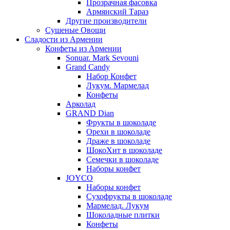
Прозрачная фасовка
Армянский Тараз
Другие производители
Сушеные Овощи
Сладости из Армении
Конфеты из Армении
Sonuar. Mark Sevouni
Grand Candy
Набор Конфет
Лукум. Мармелад
Конфеты
Арколад
GRAND Dian
Фрукты в шоколаде
Орехи в шоколаде
Драже в шоколаде
ШокоХит в шоколаде
Семечки в шоколаде
Наборы конфет
JOYCO
Наборы конфет
Сухофрукты в шоколаде
Мармелад. Лукум
Шоколадные плитки
Конфеты