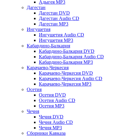
Адыгея MP3
Дагестан
Дагестан DVD
Дагестан Audio CD
Дагестан MP3
Ингушетия
Ингушетия Audio CD
Ингушетия MP3
Кабардино-Балкария
Кабардино-Балкария DVD
Кабардино-Балкария Audio CD
Кабардино-Балкария MP3
Карачаево-Черкесия
Карачаево-Черкесия DVD
Карачаево-Черкесия Audio CD
Карачаево-Черкесия MP3
Осетия
Осетия DVD
Осетия Audio CD
Осетия MP3
Чечня
Чечня DVD
Чечня Audio CD
Чечня MP3
Сборники Кавказа