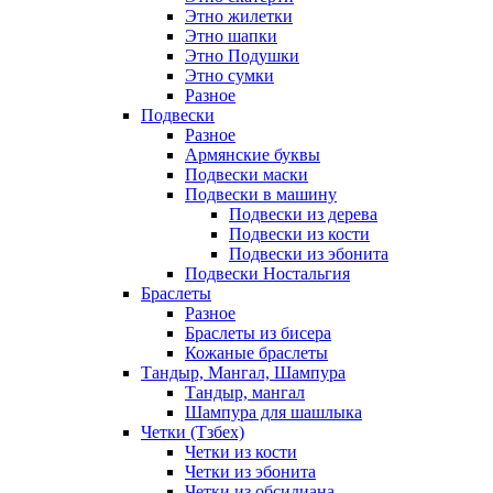
Этно жилетки
Этно шапки
Этно Подушки
Этно сумки
Разное
Подвески
Разное
Армянские буквы
Подвески маски
Подвески в машину
Подвески из дерева
Подвески из кости
Подвески из эбонита
Подвески Ностальгия
Браслеты
Разное
Браслеты из бисера
Кожаные браслеты
Тандыр, Мангал, Шампура
Тандыр, мангал
Шампура для шашлыка
Четки (Тзбех)
Четки из кости
Четки из эбонита
Четки из обсидиана