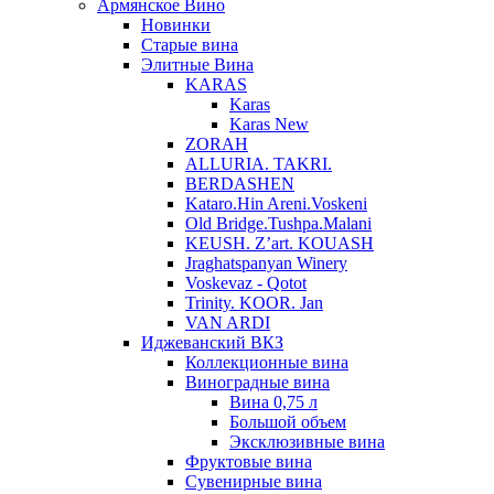
Армянское Вино
Новинки
Старые вина
Элитные Вина
KARAS
Karas
Karas New
ZORAH
ALLURIA. TAKRI.
BERDASHEN
Kataro.Hin Areni.Voskeni
Old Bridge.Tushpa.Malani
KEUSH. Z’art. KOUASH
Jraghatspanyan Winery
Voskevaz - Qotot
Trinity. KOOR. Jan
VAN ARDI
Иджеванский ВКЗ
Коллекционные вина
Виноградные вина
Вина 0,75 л
Большой объем
Эксклюзивные вина
Фруктовые вина
Cувенирные вина