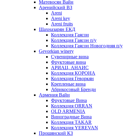
Матевосян Вайн
Аренийский ВЗ
Areni
Areni key
Areni fruits
Шахназарян ЕКД
Коллекция Гаясон
Коллекция Гаясон п/у
Коллекция Гаясон Новогодняя п/у
Gevorkian winery
Сувенирные вина
Фруктовые вина
АРИАЦ. АНАИС
Коллекция КОРОНА
Коллекция Геворкян
Крепленые вина
Абрикосовый Бренди
Армения Вайн
Фруктовые Вина
Коллекция ORRAN
OLD ARMENIA
Виноградные Вина
Коллекция TAKAR
Коллекция YEREVAN
Прошянский КЗ