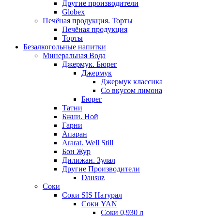
Другие производители
Globex
Печёная продукция. Торты
Печёная продукция
Торты
Безалкогольные напитки
Минеральная Вода
Джермук. Бюрег
Джермук
Джермук классика
Со вкусом лимона
Бюрег
Татни
Бжни. Ной
Гарни
Апаран
Ararat. Well Still
Бон Жур
Дилижан. Зулал
Другие Производители
Dausuz
Соки
Соки SIS Натурал
Соки YAN
Соки 0,930 л