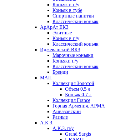
Коньяк в п/у
Коньяк в тубе
Спиртные напитки
Классический коньяк
АрАрАт ЕКЗ
Элитные
Коньяк в п/у
Классический коньяк
Иджеванский ВКЗ
Марочные коньяки
Коньяки п/у
Классический коньяк
Бренди
МАП
Коллекция Золотой
Объем 0,5 л
Коньяк 0,7 л
Коллекция France
Горная Армения. АРМА
Айвазовский
Разные
А.К.З.
А.К.З. п/у
Grand Sargis
URARTU