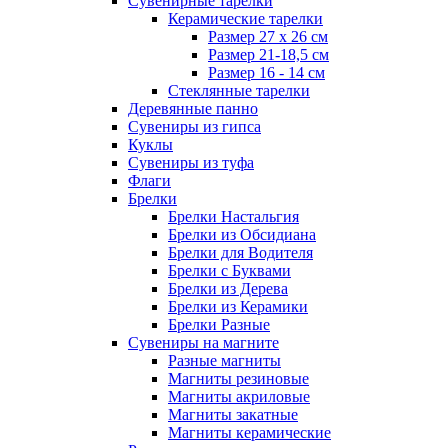
Сувенирные тарелки
Керамические тарелки
Размер 27 х 26 см
Размер 21-18,5 см
Размер 16 - 14 см
Стеклянные тарелки
Деревянные панно
Сувениры из гипса
Куклы
Сувениры из туфа
Флаги
Брелки
Брелки Настальгия
Брелки из Обсидиана
Брелки для Водителя
Брелки с Буквами
Брелки из Дерева
Брелки из Керамики
Брелки Разные
Сувениры на магните
Разные магниты
Магниты резиновые
Магниты акриловые
Магниты закатные
Магниты керамические