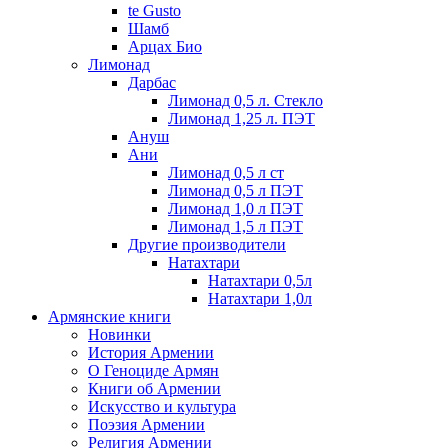
te Gusto
Шамб
Арцах Био
Лимонад
Дарбас
Лимонад 0,5 л. Стекло
Лимонад 1,25 л. ПЭТ
Ануш
Ани
Лимонад 0,5 л ст
Лимонад 0,5 л ПЭТ
Лимонад 1,0 л ПЭТ
Лимонад 1,5 л ПЭТ
Другие производители
Натахтари
Натахтари 0,5л
Натахтари 1,0л
Армянские книги
Новинки
История Армении
О Геноциде Армян
Книги об Армении
Иcкусство и культура
Поэзия Армении
Религия Армении