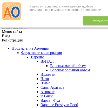
Нашим интернет-магазином намного удобнее
+7 (495) 646-888-1
пользоваться с помощью бесплатного приложения!
В корзине
0
товаров
Установи
x
Меню каталога
Меню сайта
Вход
Регистрация
Продукты из Армении
Фруктовые консервации
Варенье
ВИТАЛ
Варенья малый объем
Варенья большой объем
Иджеван
Ноян
Шамб
Сады Арагаца
Агроянс
te Gusto
Варга - Фуд
Варенье Proshyan Food