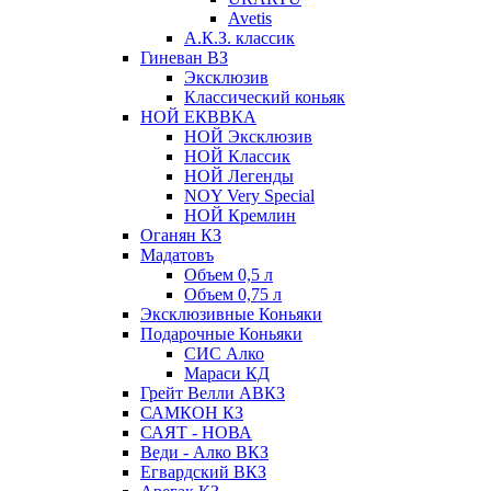
Avetis
А.К.З. классик
Гиневан ВЗ
Эксклюзив
Классический коньяк
НОЙ ЕКВВКА
НОЙ Эксклюзив
НОЙ Классик
НОЙ Легенды
NOY Very Speсial
НОЙ Кремлин
Оганян КЗ
Мадатовъ
Объем 0,5 л
Объем 0,75 л
Эксклюзивные Коньяки
Подарочные Коньяки
СИС Алко
Мараси КД
Грейт Велли АВКЗ
САМКОН КЗ
САЯТ - НОВА
Веди - Алко ВКЗ
Егвардский ВКЗ