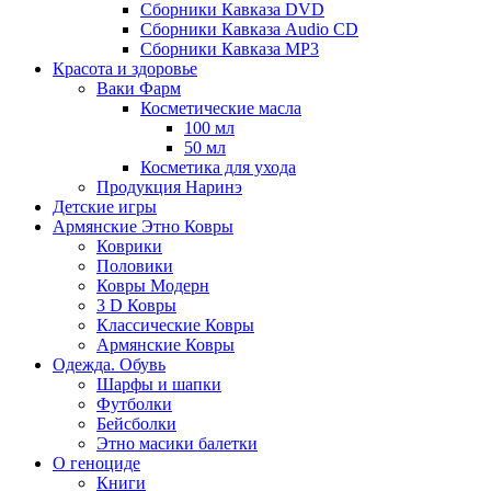
Сборники Кавказа DVD
Сборники Кавказа Audio CD
Сборники Кавказа MP3
Красота и здоровье
Ваки Фарм
Косметические масла
100 мл
50 мл
Косметика для ухода
Продукция Наринэ
Детские игры
Армянские Этно Ковры
Коврики
Половики
Ковры Модерн
3 D Ковры
Классические Ковры
Армянские Ковры
Одежда. Обувь
Шарфы и шапки
Футболки
Бейсболки
Этно масики балетки
О геноциде
Книги