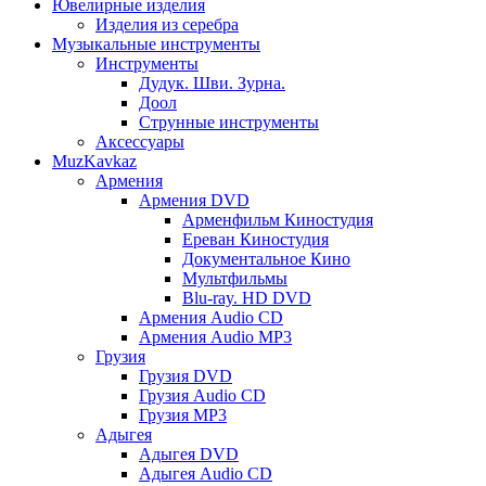
Ювелирные изделия
Изделия из серебра
Музыкальные инструменты
Инструменты
Дудук. Шви. Зурна.
Доол
Струнные инструменты
Аксессуары
MuzKavkaz
Армения
Армения DVD
Арменфильм Киностудия
Ереван Киностудия
Документальное Кино
Мультфильмы
Blu-ray. HD DVD
Армения Audio CD
Армения Audio MP3
Грузия
Грузия DVD
Грузия Audio CD
Грузия MP3
Адыгея
Адыгея DVD
Адыгея Audio CD