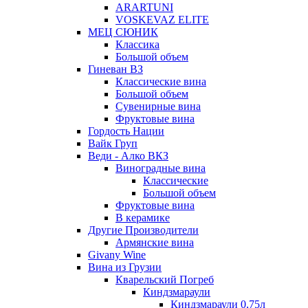
ARARTUNI
VOSKEVAZ ELITE
МЕЦ СЮНИК
Классика
Большой объем
Гиневан ВЗ
Классические вина
Большой объем
Сувенирные вина
Фруктовые вина
Гордость Нации
Вайк Груп
Веди - Алко ВКЗ
Виноградные вина
Классические
Большой объем
Фруктовые вина
В керамике
Другие Производители
Армянские вина
Givany Wine
Вина из Грузии
Кварельский Погреб
Киндзмараули
Киндзмараули 0,75л