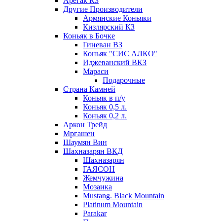
Арегак КЗ
Другие Производители
Армянские Коньяки
Кизлярский КЗ
Коньяк в Бочке
Гиневан ВЗ
Коньяк "СИС АЛКО"
Иджеванский ВКЗ
Мараси
Подарочные
Страна Камней
Коньяк в п/у
Коньяк 0,5 л.
Коньяк 0,2 л.
Аркон Трейд
Мргашен
Шаумян Вин
Шахназарян ВКД
Шахназарян
ГАЯСОН
Жемчужина
Мозаика
Mustang. Black Mountain
Platinum Mountain
Parakar