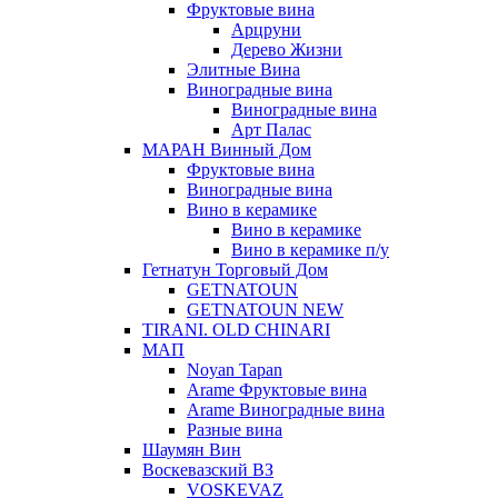
Фруктовые вина
Арцруни
Дерево Жизни
Элитные Вина
Виноградные вина
Виноградные вина
Арт Палас
МАРАН Винный Дом
Фруктовые вина
Виноградные вина
Вино в керамике
Вино в керамике
Вино в керамике п/у
Гетнатун Торговый Дом
GETNATOUN
GETNATOUN NEW
TIRANI. OLD CHINARI
МАП
Noyan Tapan
Arame Фруктовые вина
Arame Виноградные вина
Разные вина
Шаумян Вин
Воскевазский ВЗ
VOSKEVAZ