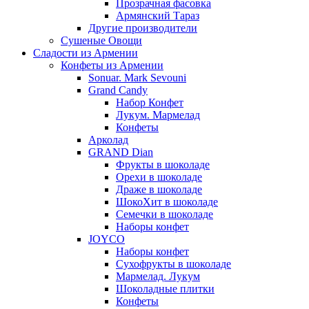
Прозрачная фасовка
Армянский Тараз
Другие производители
Сушеные Овощи
Сладости из Армении
Конфеты из Армении
Sonuar. Mark Sevouni
Grand Candy
Набор Конфет
Лукум. Мармелад
Конфеты
Арколад
GRAND Dian
Фрукты в шоколаде
Орехи в шоколаде
Драже в шоколаде
ШокоХит в шоколаде
Семечки в шоколаде
Наборы конфет
JOYCO
Наборы конфет
Сухофрукты в шоколаде
Мармелад. Лукум
Шоколадные плитки
Конфеты