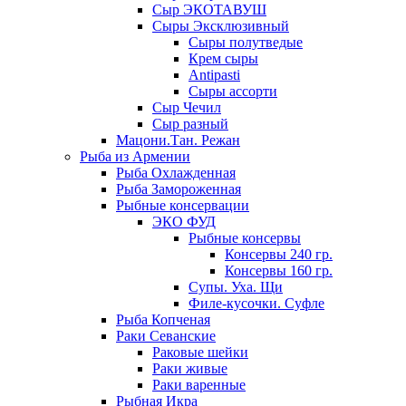
Сыр ЭКОТАВУШ
Сыры Эксклюзивный
Сыры полутведые
Крем сыры
Antipasti
Сыры ассорти
Сыр Чечил
Сыр разный
Мацони.Тан. Режан
Рыба из Армении
Рыба Охлажденная
Рыба Замороженная
Рыбные консервации
ЭКО ФУД
Рыбные консервы
Консервы 240 гр.
Консервы 160 гр.
Супы. Уха. Щи
Филе-кусочки. Суфле
Рыба Копченая
Раки Севанские
Раковые шейки
Раки живые
Раки варенные
Рыбная Икра