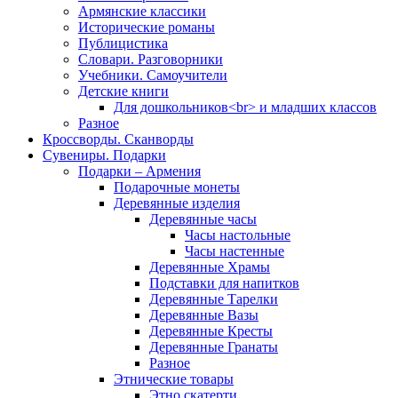
Армянские классики
Исторические романы
Публицистика
Словари. Разговорники
Учебники. Самоучители
Детские книги
Для дошкольников<br> и младших классов
Разное
Кроссворды. Сканворды
Сувениры. Подарки
Подарки – Армения
Подарочные монеты
Деревянные изделия
Деревянные часы
Часы настольные
Часы настенные
Деревянные Храмы
Подставки для напитков
Деревянные Тарелки
Деревянные Вазы
Деревянные Кресты
Деревянные Гранаты
Разное
Этнические товары
Этно скатерти