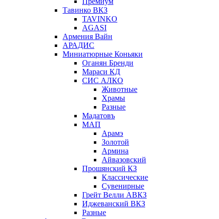
Премиум
Тавинко ВКЗ
TAVINKO
AGASI
Армения Вайн
АРАДИС
Миниатюрные Коньяки
Оганян Бренди
Мараси КД
СИС АЛКО
Животные
Храмы
Разные
Мадатовъ
МАП
Арамэ
Золотой
Армина
Айвазовский
Прошянский КЗ
Классические
Сувенирные
Грейт Велли АВКЗ
Иджеванский ВКЗ
Разные