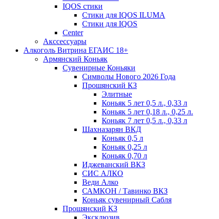
IQOS стики
Стики для IQOS ILUMA
Стики для IQOS
Сenter
Акссессуары
Алкоголь Витрина ЕГАИС 18+
Армянский Коньяк
Сувенирные Коньяки
Символы Нового 2026 Года
Прошянский КЗ
Элитные
Коньяк 5 лет 0,5 л., 0,33 л
Коньяк 5 лет 0,18 л., 0,25 л.
Коньяк 7 лет 0,5 л., 0,33 л
Шахназарян ВКД
Коньяк 0,5 л
Коньяк 0,25 л
Коньяк 0,70 л
Иджеванский ВКЗ
СИС АЛКО
Веди Алко
САМКОН / Тавинко ВКЗ
Коньяк сувенирный Сабля
Прошянский КЗ
Эксклюзив