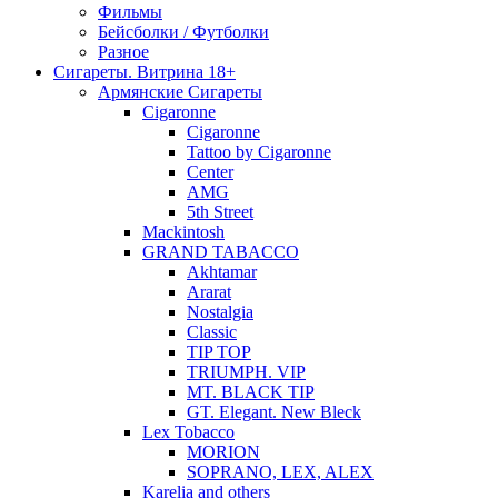
Фильмы
Бейсболки / Футболки
Разное
Сигареты. Витрина 18+
Армянские Сигареты
Cigaronne
Cigaronne
Tattoo by Cigaronne
Center
AMG
5th Street
Mackintosh
GRAND TABACCO
Akhtamar
Ararat
Nostalgia
Classic
TIP TOP
TRIUMPH. VIP
MT. BLACK TIP
GT. Elegant. New Bleck
Lex Tobacco
MORION
SOPRANO, LEX, ALEX
Karelia and others