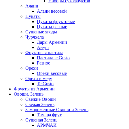
Наборы сухофруктов
Алани
Алани весовой
Цукаты
Цукаты фруктовые
Цукаты разные
Сушеные ягоды
Чурчхела
Дары Армении
Ануш
Фруктовая пастила
Пастила te Gusto
Разное
Орехи
Орехи весовые
Орехи в меду
Te Gusto
Фрукты из Армении
Овощи. Зелень
Свежие Овощи
Свежая Зелень
Замороженные Овощи и Зелень
Тамара фрут
Сушеная Зелень
АРМЧАЙ