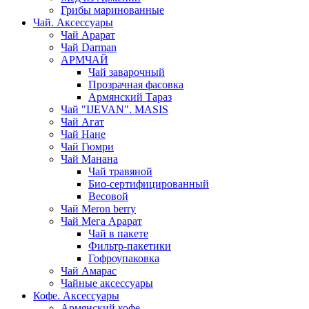
Грибы маринованные
Чай. Аксессуары
Чай Арарат
Чай Darman
АРМЧАЙ
Чай заварочный
Прозрачная фасовка
Армянский Тараз
Чай "IJEVAN". MASIS
Чай Агат
Чай Нане
Чай Гюмри
Чай Манана
Чай травяной
Био-сертифицированный
Весовой
Чай Meron berry
Чай Мега Арарат
Чай в пакете
Фильтр-пакетики
Гофроупаковка
Чай Амарас
Чайные аксессуары
Кофе. Аксессуары
Армянский кофе