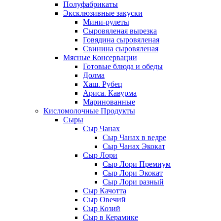
Полуфабрикаты
Эксклюзивные закуски
Мини-рулеты
Сыровяленая вырезка
Говядина сыровяленая
Свинина сыровяленая
Мясные Консервации
Готовые блюда и обеды
Долма
Хаш. Рубец
Ариса. Кавурма
Маринованные
Кисломолочные Продукты
Сыры
Сыр Чанах
Сыр Чанах в ведре
Сыр Чанах Экокат
Сыр Лори
Сыр Лори Премиум
Сыр Лори Экокат
Сыр Лори разный
Сыр Качотта
Сыр Овечий
Сыр Козий
Сыр в Керамике