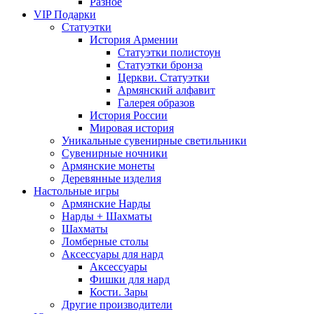
Разное
VIP Подарки
Статуэтки
История Армении
Статуэтки полистоун
Статуэтки бронза
Церкви. Статуэтки
Армянский алфавит
Галерея образов
История России
Мировая история
Уникальные сувенирные светильники
Сувенирные ночники
Армянские монеты
Деревянные изделия
Настольные игры
Армянские Нарды
Нарды + Шахматы
Шахматы
Ломберные столы
Аксессуары для нард
Аксессуары
Фишки для нард
Кости. Зары
Другие производители