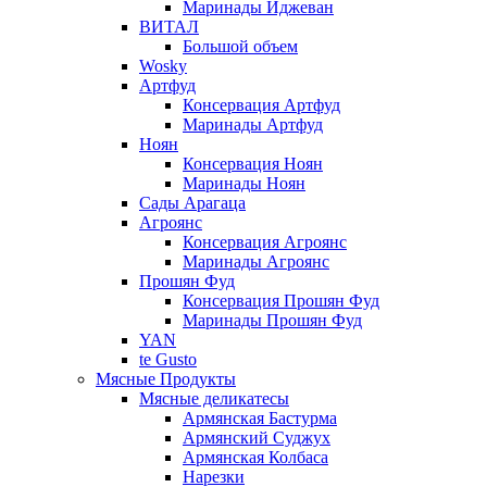
Маринады Иджеван
ВИТАЛ
Большой объем
Wosky
Артфуд
Консервация Артфуд
Маринады Артфуд
Ноян
Консервация Ноян
Маринады Ноян
Сады Арагаца
Агроянс
Консервация Агроянс
Маринады Агроянс
Прошян Фуд
Консервация Прошян Фуд
Маринады Прошян Фуд
YAN
te Gusto
Мясные Продукты
Мясные деликатесы
Армянская Бастурма
Армянский Суджух
Армянская Колбаса
Нарезки