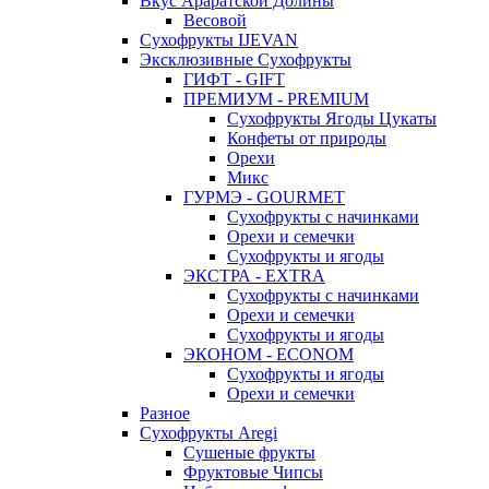
Вкус Араратской Долины
Весовой
Сухофрукты IJEVAN
Эксклюзивные Сухофрукты
ГИФТ - GIFT
ПРЕМИУМ - PREMIUM
Сухофрукты Ягоды Цукаты
Конфеты от природы
Орехи
Микс
ГУРМЭ - GOURMET
Сухофрукты с начинками
Орехи и семечки
Сухофрукты и ягоды
ЭКСТРА - EXTRA
Сухофрукты с начинками
Орехи и семечки
Сухофрукты и ягоды
ЭКОНОМ - ECONOM
Сухофрукты и ягоды
Орехи и семечки
Разное
Сухофрукты Aregi
Сушеные фрукты
Фруктовые Чипсы