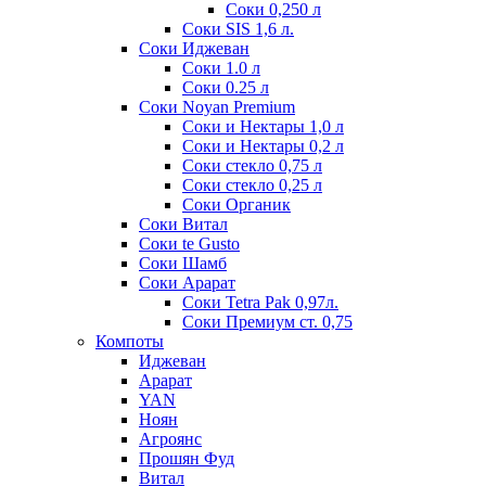
Соки 0,250 л
Соки SIS 1,6 л.
Соки Иджеван
Соки 1.0 л
Соки 0.25 л
Соки Noyan Premium
Соки и Нектары 1,0 л
Соки и Нектары 0,2 л
Соки стекло 0,75 л
Соки стекло 0,25 л
Соки Органик
Соки Витал
Соки te Gusto
Соки Шамб
Соки Арарат
Соки Tetra Pak 0,97л.
Соки Премиум ст. 0,75
Компоты
Иджеван
Арарат
YAN
Ноян
Агроянс
Прошян Фуд
Витал