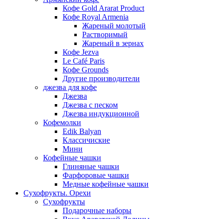
Кофе Gold Ararat Product
Кофе Royal Armenia
Жареный молотый
Растворимый
Жареный в зернах
Кофе Jezva
Le Café Paris
Кофе Grounds
Другие производители
джезва для кофе
Джезва
Джезва с песком
Джезва индукционной
Кофемолки
Edik Balyan
Классичиские
Мини
Кофейные чашки
Глиняные чашки
Фарфоровые чашки
Медные кофейные чашки
Сухофрукты. Орехи
Сухофрукты
Подарочные наборы