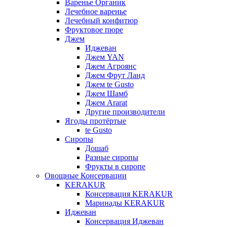
Варенье Органик
Лечебное варенье
Лечебный конфитюр
Фруктовое пюре
Джем
Иджеван
Джем YAN
Джем Агроянс
Джем Фрут Ланд
Джем te Gusto
Джем Шамб
Джем Ararat
Другие производители
Ягоды протёртые
te Gusto
Сиропы
Дошаб
Разные сиропы
Фрукты в сиропе
Овощные Консервации
KERAKUR
Консервация KERAKUR
Маринады KERAKUR
Иджеван
Консервация Иджеван