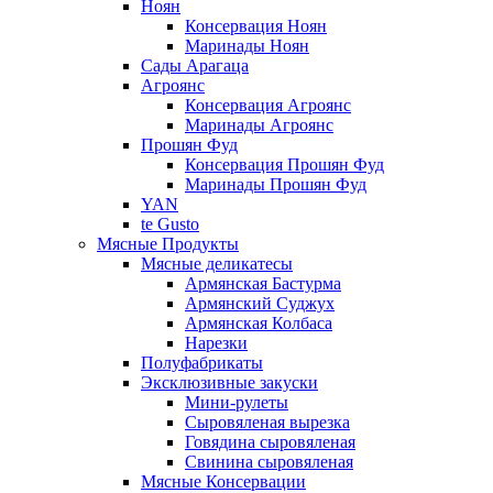
Ноян
Консервация Ноян
Маринады Ноян
Сады Арагаца
Агроянс
Консервация Агроянс
Маринады Агроянс
Прошян Фуд
Консервация Прошян Фуд
Маринады Прошян Фуд
YAN
te Gusto
Мясные Продукты
Мясные деликатесы
Армянская Бастурма
Армянский Суджух
Армянская Колбаса
Нарезки
Полуфабрикаты
Эксклюзивные закуски
Мини-рулеты
Сыровяленая вырезка
Говядина сыровяленая
Свинина сыровяленая
Мясные Консервации