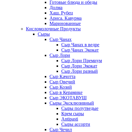
Готовые блюда и обеды
Долма
Хаш. Рубец
Ариса. Кавурма
Маринованные
Кисломолочные Продукты
Сыры
Сыр Чанах
Сыр Чанах в ведре
Сыр Чанах Экокат
Сыр Лори
Сыр Лори Премиум
Сыр Лори Экокат
Сыр Лори разный
Сыр Качотта
Сыр Овечий
Сыр Козий
Сыр в Керамике
Сыр ЭКОТАВУШ
Сыры Эксклюзивный
Сыры полутведые
Крем сыры
Antipasti
Сыры ассорти
Сыр Чечил