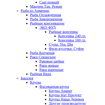
Сыр разный
Мацони.Тан. Режан
Рыба из Армении
Рыба Охлажденная
Рыба Замороженная
Рыбные консервации
ЭКО ФУД
Рыбные консервы
Консервы 240 гр.
Консервы 160 гр.
Супы. Уха. Щи
Филе-кусочки. Суфле
Рыба Копченая
Раки Севанские
Раковые шейки
Раки живые
Раки варенные
Рыбная Икра
Бакалея
Крупы
Фасованная крупа
Крупы Арарат
Крупы Нат Продукт
Крупы Наша Деревня
Другие производители