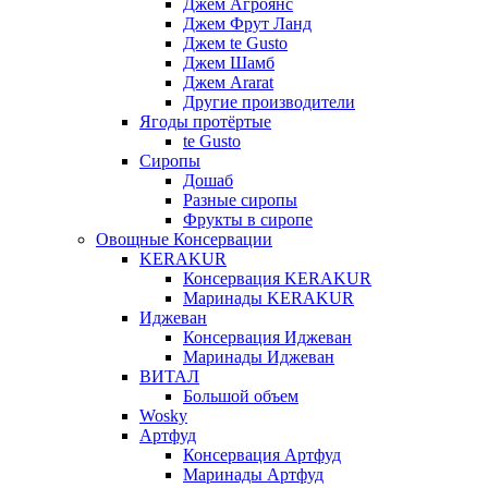
Джем Агроянс
Джем Фрут Ланд
Джем te Gusto
Джем Шамб
Джем Ararat
Другие производители
Ягоды протёртые
te Gusto
Сиропы
Дошаб
Разные сиропы
Фрукты в сиропе
Овощные Консервации
KERAKUR
Консервация KERAKUR
Маринады KERAKUR
Иджеван
Консервация Иджеван
Маринады Иджеван
ВИТАЛ
Большой объем
Wosky
Артфуд
Консервация Артфуд
Маринады Артфуд