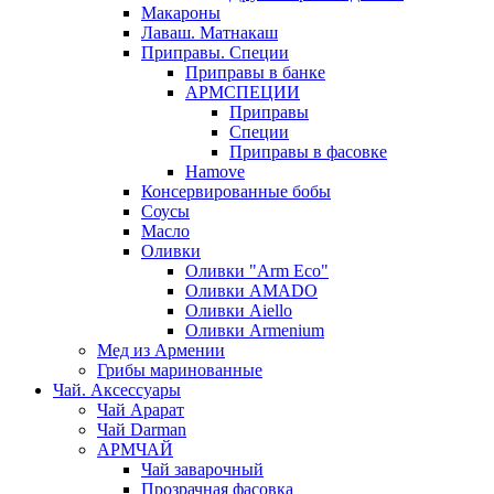
Макароны
Лаваш. Матнакаш
Приправы. Специи
Приправы в банке
АРМСПЕЦИИ
Приправы
Специи
Приправы в фасовке
Hamove
Консервированные бобы
Соусы
Масло
Оливки
Оливки "Arm Eco"
Оливки AMADO
Оливки Aiello
Оливки Armenium
Мед из Армении
Грибы маринованные
Чай. Аксессуары
Чай Арарат
Чай Darman
АРМЧАЙ
Чай заварочный
Прозрачная фасовка