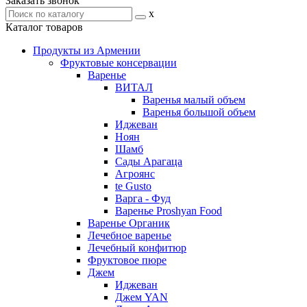
Заказать звонок
x
Каталог товаров
Продукты из Армении
Фруктовые консервации
Варенье
ВИТАЛ
Варенья малый объем
Варенья большой объем
Иджеван
Ноян
Шамб
Сады Арагаца
Агроянс
te Gusto
Варга - Фуд
Варенье Proshyan Food
Варенье Органик
Лечебное варенье
Лечебный конфитюр
Фруктовое пюре
Джем
Иджеван
Джем YAN