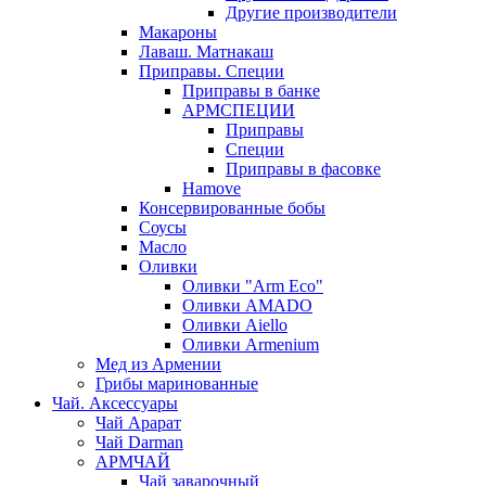
Другие производители
Макароны
Лаваш. Матнакаш
Приправы. Специи
Приправы в банке
АРМСПЕЦИИ
Приправы
Специи
Приправы в фасовке
Hamove
Консервированные бобы
Соусы
Масло
Оливки
Оливки "Arm Eco"
Оливки AMADO
Оливки Aiello
Оливки Armenium
Мед из Армении
Грибы маринованные
Чай. Аксессуары
Чай Арарат
Чай Darman
АРМЧАЙ
Чай заварочный