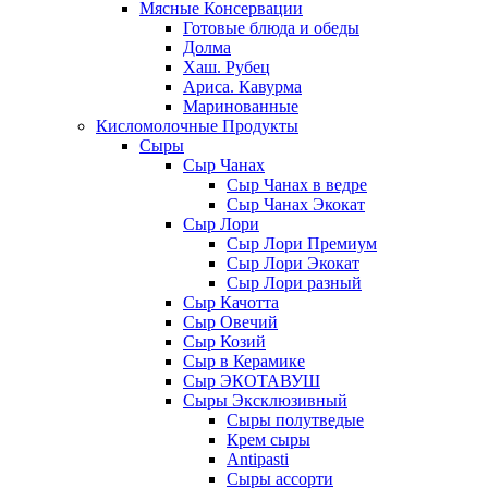
Мясные Консервации
Готовые блюда и обеды
Долма
Хаш. Рубец
Ариса. Кавурма
Маринованные
Кисломолочные Продукты
Сыры
Сыр Чанах
Сыр Чанах в ведре
Сыр Чанах Экокат
Сыр Лори
Сыр Лори Премиум
Сыр Лори Экокат
Сыр Лори разный
Сыр Качотта
Сыр Овечий
Сыр Козий
Сыр в Керамике
Сыр ЭКОТАВУШ
Сыры Эксклюзивный
Сыры полутведые
Крем сыры
Antipasti
Сыры ассорти