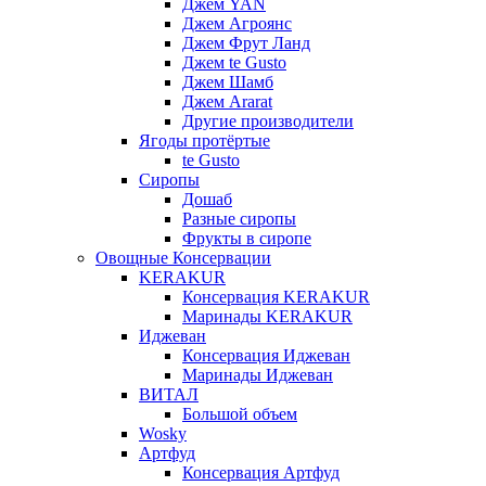
Джем YAN
Джем Агроянс
Джем Фрут Ланд
Джем te Gusto
Джем Шамб
Джем Ararat
Другие производители
Ягоды протёртые
te Gusto
Сиропы
Дошаб
Разные сиропы
Фрукты в сиропе
Овощные Консервации
KERAKUR
Консервация KERAKUR
Маринады KERAKUR
Иджеван
Консервация Иджеван
Маринады Иджеван
ВИТАЛ
Большой объем
Wosky
Артфуд
Консервация Артфуд