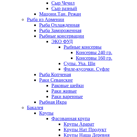
Сыр Чечил
Сыр разный
Мацони.Тан. Режан
Рыба из Армении
Рыба Охлажденная
Рыба Замороженная
Рыбные консервации
ЭКО ФУД
Рыбные консервы
Консервы 240 гр.
Консервы 160 гр.
Супы. Уха. Щи
Филе-кусочки. Суфле
Рыба Копченая
Раки Севанские
Раковые шейки
Раки живые
Раки варенные
Рыбная Икра
Бакалея
Крупы
Фасованная крупа
Крупы Арарат
Крупы Нат Продукт
Крупы Наша Деревня