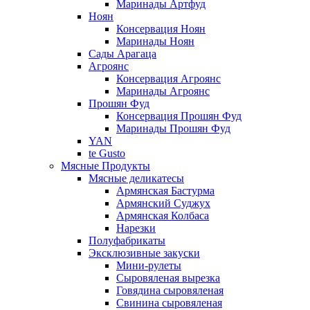
Маринады Артфуд
Ноян
Консервация Ноян
Маринады Ноян
Сады Арагаца
Агроянс
Консервация Агроянс
Маринады Агроянс
Прошян Фуд
Консервация Прошян Фуд
Маринады Прошян Фуд
YAN
te Gusto
Мясные Продукты
Мясные деликатесы
Армянская Бастурма
Армянский Суджух
Армянская Колбаса
Нарезки
Полуфабрикаты
Эксклюзивные закуски
Мини-рулеты
Сыровяленая вырезка
Говядина сыровяленая
Свинина сыровяленая