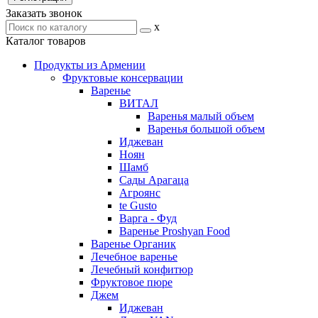
Заказать звонок
x
Каталог товаров
Продукты из Армении
Фруктовые консервации
Варенье
ВИТАЛ
Варенья малый объем
Варенья большой объем
Иджеван
Ноян
Шамб
Сады Арагаца
Агроянс
te Gusto
Варга - Фуд
Варенье Proshyan Food
Варенье Органик
Лечебное варенье
Лечебный конфитюр
Фруктовое пюре
Джем
Иджеван