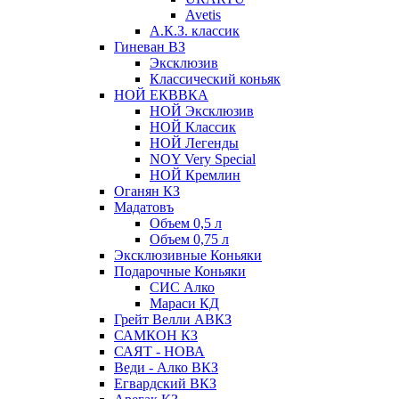
Avetis
А.К.З. классик
Гиневан ВЗ
Эксклюзив
Классический коньяк
НОЙ ЕКВВКА
НОЙ Эксклюзив
НОЙ Классик
НОЙ Легенды
NOY Very Speсial
НОЙ Кремлин
Оганян КЗ
Мадатовъ
Объем 0,5 л
Объем 0,75 л
Эксклюзивные Коньяки
Подарочные Коньяки
СИС Алко
Мараси КД
Грейт Велли АВКЗ
САМКОН КЗ
САЯТ - НОВА
Веди - Алко ВКЗ
Егвардский ВКЗ