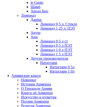
te Gusto
Шамб
Арцах Био
Лимонад
Дарбас
Лимонад 0,5 л. Стекло
Лимонад 1,25 л. ПЭТ
Ануш
Ани
Лимонад 0,5 л ст
Лимонад 0,5 л ПЭТ
Лимонад 1,0 л ПЭТ
Лимонад 1,5 л ПЭТ
Другие производители
Натахтари
Натахтари 0,5л
Натахтари 1,0л
Армянские книги
Новинки
История Армении
О Геноциде Армян
Книги об Армении
Иcкусство и культура
Поэзия Армении
Религия Армении