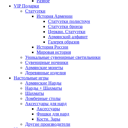
Разное
VIP Подарки
Статуэтки
История Армении
Статуэтки полистоун
Статуэтки бронза
Церкви. Статуэтки
Армянский алфавит
Галерея образов
История России
Мировая история
Уникальные сувенирные светильники
Сувенирные ночники
Армянские монеты
Деревянные изделия
Настольные игры
Армянские Нарды
Нарды + Шахматы
Шахматы
Ломберные столы
Аксессуары для нард
Аксессуары
Фишки для нард
Кости. Зары
Другие производители