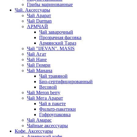
Грибы маринованные
Чай. Аксессуары
Чай Арарат
Чай Darman
АРМЧАЙ
Чай заварочный
Прозрачная фасовка
Армянский Тараз
Чай "IJEVAN". MASIS
Чай Агат
Чай Нане
Чай Гюмри
Чай Манана
Чай травяной
Био-сертифицированный
Весовой
Чай Meron berry
Чай Мега Арарат
Чай в пакете
Фильтр-пакетики
Гофроупаковка
Чай Амарас
Чайные аксессуары
Кофе. Аксессуары
Армянский кофе