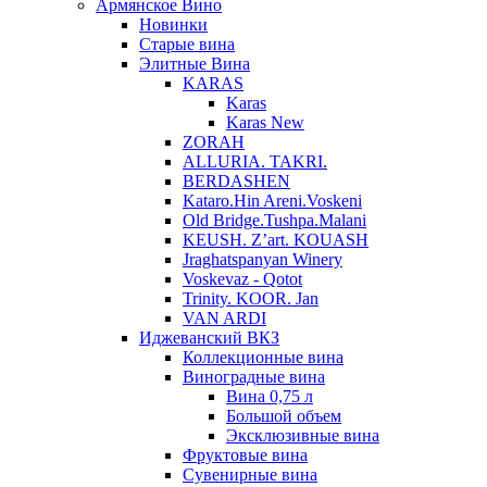
Армянское Вино
Новинки
Старые вина
Элитные Вина
KARAS
Karas
Karas New
ZORAH
ALLURIA. TAKRI.
BERDASHEN
Kataro.Hin Areni.Voskeni
Old Bridge.Tushpa.Malani
KEUSH. Z’art. KOUASH
Jraghatspanyan Winery
Voskevaz - Qotot
Trinity. KOOR. Jan
VAN ARDI
Иджеванский ВКЗ
Коллекционные вина
Виноградные вина
Вина 0,75 л
Большой объем
Эксклюзивные вина
Фруктовые вина
Cувенирные вина