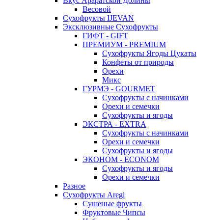
Вкус Араратской Долины
Весовой
Сухофрукты IJEVAN
Эксклюзивные Сухофрукты
ГИФТ - GIFT
ПРЕМИУМ - PREMIUM
Сухофрукты Ягоды Цукаты
Конфеты от природы
Орехи
Микс
ГУРМЭ - GOURMET
Сухофрукты с начинками
Орехи и семечки
Сухофрукты и ягоды
ЭКСТРА - EXTRA
Сухофрукты с начинками
Орехи и семечки
Сухофрукты и ягоды
ЭКОНОМ - ECONOM
Сухофрукты и ягоды
Орехи и семечки
Разное
Сухофрукты Aregi
Сушеные фрукты
Фруктовые Чипсы