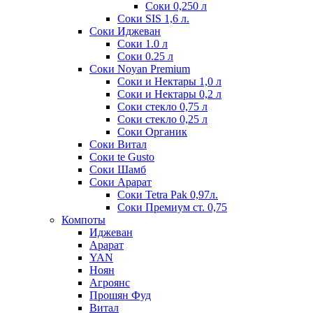
Соки 0,250 л
Соки SIS 1,6 л.
Соки Иджеван
Соки 1.0 л
Соки 0.25 л
Соки Noyan Premium
Соки и Нектары 1,0 л
Соки и Нектары 0,2 л
Соки стекло 0,75 л
Соки стекло 0,25 л
Соки Органик
Соки Витал
Соки te Gusto
Соки Шамб
Соки Арарат
Соки Tetra Pak 0,97л.
Соки Премиум ст. 0,75
Компоты
Иджеван
Арарат
YAN
Ноян
Агроянс
Прошян Фуд
Витал