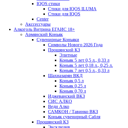
IQOS стики
Стики для IQOS ILUMA
Стики для IQOS
Сenter
Акссессуары
Алкоголь Витрина ЕГАИС 18+
Армянский Коньяк
Сувенирные Коньяки
Символы Нового 2026 Года
Прошянский КЗ
Элитные
Коньяк 5 лет 0,5 л., 0,33 л
Коньяк 5 лет 0,18 л., 0,25 л.
Коньяк 7 лет 0,5 л., 0,33 л
Шахназарян ВКД
Коньяк 0,5 л
Коньяк 0,25 л
Коньяк 0,70 л
Иджеванский ВКЗ
СИС АЛКО
Веди Алко
САМКОН / Тавинко ВКЗ
Коньяк сувенирный Сабля
Прошянский КЗ
Эксклюзив