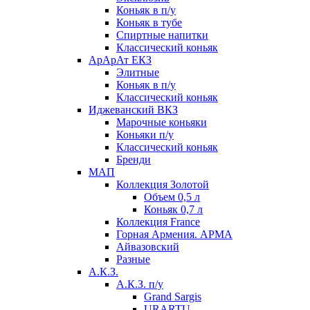
Коньяк в п/у
Коньяк в тубе
Спиртные напитки
Классический коньяк
АрАрАт ЕКЗ
Элитные
Коньяк в п/у
Классический коньяк
Иджеванский ВКЗ
Марочные коньяки
Коньяки п/у
Классический коньяк
Бренди
МАП
Коллекция Золотой
Объем 0,5 л
Коньяк 0,7 л
Коллекция France
Горная Армения. АРМА
Айвазовский
Разные
А.К.З.
А.К.З. п/у
Grand Sargis
URARTU