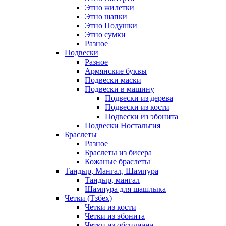
Этно жилетки
Этно шапки
Этно Подушки
Этно сумки
Разное
Подвески
Разное
Армянские буквы
Подвески маски
Подвески в машину
Подвески из дерева
Подвески из кости
Подвески из эбонита
Подвески Ностальгия
Браслеты
Разное
Браслеты из бисера
Кожаные браслеты
Тандыр, Мангал, Шампура
Тандыр, мангал
Шампура для шашлыка
Четки (Тзбех)
Четки из кости
Четки из эбонита
Четки из обсидиана