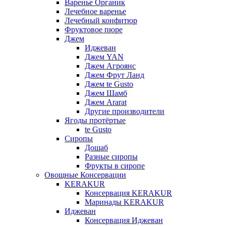
Варенье Органик
Лечебное варенье
Лечебный конфитюр
Фруктовое пюре
Джем
Иджеван
Джем YAN
Джем Агроянс
Джем Фрут Ланд
Джем te Gusto
Джем Шамб
Джем Ararat
Другие производители
Ягоды протёртые
te Gusto
Сиропы
Дошаб
Разные сиропы
Фрукты в сиропе
Овощные Консервации
KERAKUR
Консервация KERAKUR
Маринады KERAKUR
Иджеван
Консервация Иджеван