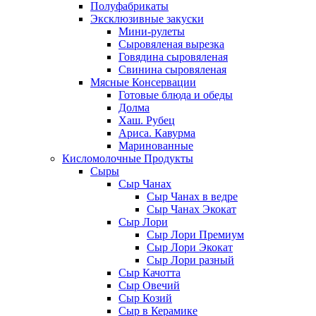
Полуфабрикаты
Эксклюзивные закуски
Мини-рулеты
Сыровяленая вырезка
Говядина сыровяленая
Свинина сыровяленая
Мясные Консервации
Готовые блюда и обеды
Долма
Хаш. Рубец
Ариса. Кавурма
Маринованные
Кисломолочные Продукты
Сыры
Сыр Чанах
Сыр Чанах в ведре
Сыр Чанах Экокат
Сыр Лори
Сыр Лори Премиум
Сыр Лори Экокат
Сыр Лори разный
Сыр Качотта
Сыр Овечий
Сыр Козий
Сыр в Керамике