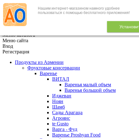
Нашим интернет-магазином намного удобнее
+7 (495) 646-888-1
пользоваться с помощью бесплатного приложения!
В корзине
0
товаров
Установи
x
Меню каталога
Меню сайта
Вход
Регистрация
Продукты из Армении
Фруктовые консервации
Варенье
ВИТАЛ
Варенья малый объем
Варенья большой объем
Иджеван
Ноян
Шамб
Сады Арагаца
Агроянс
te Gusto
Варга - Фуд
Варенье Proshyan Food