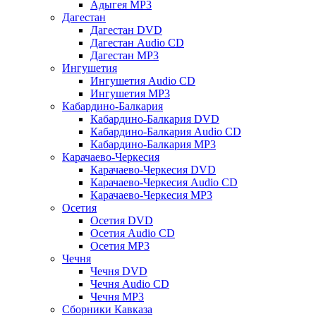
Адыгея MP3
Дагестан
Дагестан DVD
Дагестан Audio CD
Дагестан MP3
Ингушетия
Ингушетия Audio CD
Ингушетия MP3
Кабардино-Балкария
Кабардино-Балкария DVD
Кабардино-Балкария Audio CD
Кабардино-Балкария MP3
Карачаево-Черкесия
Карачаево-Черкесия DVD
Карачаево-Черкесия Audio CD
Карачаево-Черкесия MP3
Осетия
Осетия DVD
Осетия Audio CD
Осетия MP3
Чечня
Чечня DVD
Чечня Audio CD
Чечня MP3
Сборники Кавказа