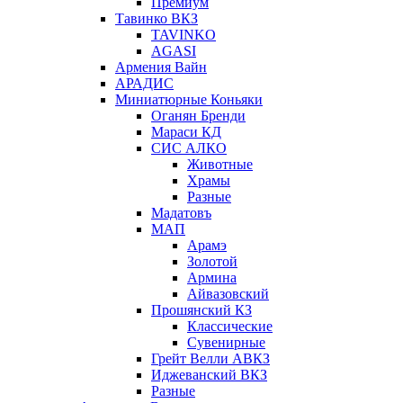
Премиум
Тавинко ВКЗ
TAVINKO
AGASI
Армения Вайн
АРАДИС
Миниатюрные Коньяки
Оганян Бренди
Мараси КД
СИС АЛКО
Животные
Храмы
Разные
Мадатовъ
МАП
Арамэ
Золотой
Армина
Айвазовский
Прошянский КЗ
Классические
Сувенирные
Грейт Велли АВКЗ
Иджеванский ВКЗ
Разные