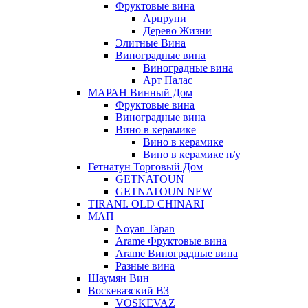
Фруктовые вина
Арцруни
Дерево Жизни
Элитные Вина
Виноградные вина
Виноградные вина
Арт Палас
МАРАН Винный Дом
Фруктовые вина
Виноградные вина
Вино в керамике
Вино в керамике
Вино в керамике п/у
Гетнатун Торговый Дом
GETNATOUN
GETNATOUN NEW
TIRANI. OLD CHINARI
МАП
Noyan Tapan
Arame Фруктовые вина
Arame Виноградные вина
Разные вина
Шаумян Вин
Воскевазский ВЗ
VOSKEVAZ