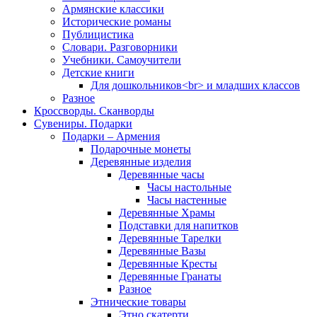
Армянские классики
Исторические романы
Публицистика
Словари. Разговорники
Учебники. Самоучители
Детские книги
Для дошкольников<br> и младших классов
Разное
Кроссворды. Сканворды
Сувениры. Подарки
Подарки – Армения
Подарочные монеты
Деревянные изделия
Деревянные часы
Часы настольные
Часы настенные
Деревянные Храмы
Подставки для напитков
Деревянные Тарелки
Деревянные Вазы
Деревянные Кресты
Деревянные Гранаты
Разное
Этнические товары
Этно скатерти