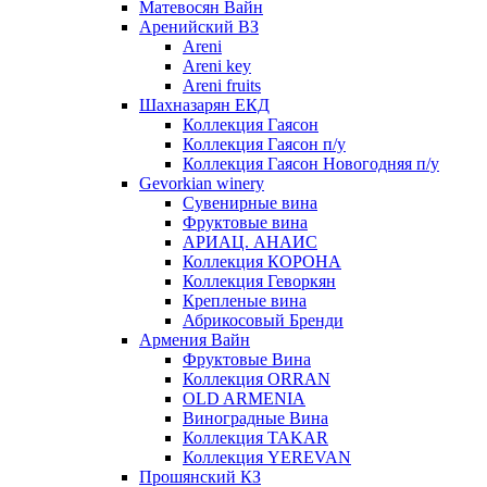
Матевосян Вайн
Аренийский ВЗ
Areni
Areni key
Areni fruits
Шахназарян ЕКД
Коллекция Гаясон
Коллекция Гаясон п/у
Коллекция Гаясон Новогодняя п/у
Gevorkian winery
Сувенирные вина
Фруктовые вина
АРИАЦ. АНАИС
Коллекция КОРОНА
Коллекция Геворкян
Крепленые вина
Абрикосовый Бренди
Армения Вайн
Фруктовые Вина
Коллекция ORRAN
OLD ARMENIA
Виноградные Вина
Коллекция TAKAR
Коллекция YEREVAN
Прошянский КЗ