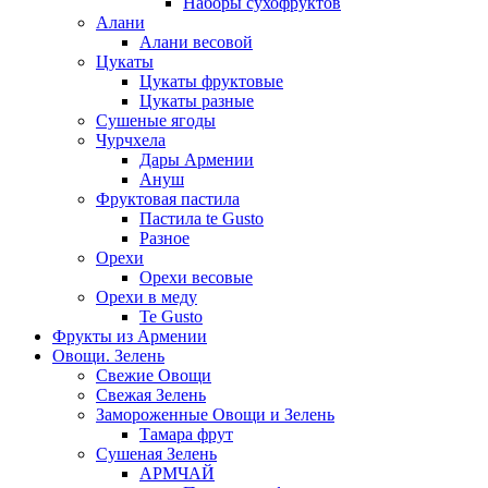
Наборы сухофруктов
Алани
Алани весовой
Цукаты
Цукаты фруктовые
Цукаты разные
Сушеные ягоды
Чурчхела
Дары Армении
Ануш
Фруктовая пастила
Пастила te Gusto
Разное
Орехи
Орехи весовые
Орехи в меду
Te Gusto
Фрукты из Армении
Овощи. Зелень
Свежие Овощи
Свежая Зелень
Замороженные Овощи и Зелень
Тамара фрут
Сушеная Зелень
АРМЧАЙ