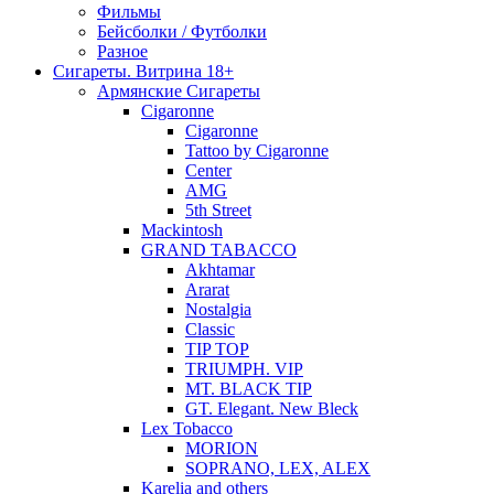
Фильмы
Бейсболки / Футболки
Разное
Сигареты. Витрина 18+
Армянские Сигареты
Cigaronne
Cigaronne
Tattoo by Cigaronne
Center
AMG
5th Street
Mackintosh
GRAND TABACCO
Akhtamar
Ararat
Nostalgia
Classic
TIP TOP
TRIUMPH. VIP
MT. BLACK TIP
GT. Elegant. New Bleck
Lex Tobacco
MORION
SOPRANO, LEX, ALEX
Karelia and others