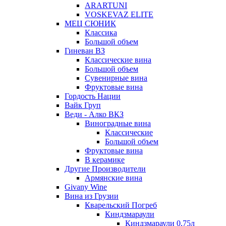
ARARTUNI
VOSKEVAZ ELITE
МЕЦ СЮНИК
Классика
Большой объем
Гиневан ВЗ
Классические вина
Большой объем
Сувенирные вина
Фруктовые вина
Гордость Нации
Вайк Груп
Веди - Алко ВКЗ
Виноградные вина
Классические
Большой объем
Фруктовые вина
В керамике
Другие Производители
Армянские вина
Givany Wine
Вина из Грузии
Кварельский Погреб
Киндзмараули
Киндзмараули 0,75л