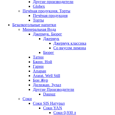
Другие производители
Globex
Печёная продукция. Торты
Печёная продукция
Торты
Безалкогольные напитки
Минеральная Вода
Джермук. Бюрег
Джермук
Джермук классика
Со вкусом лимона
Бюрег
Татни
Бжни. Ной
Гарни
Апаран
Ararat. Well Still
Бон Жур
Дилижан. Зулал
Другие Производители
Dausuz
Соки
Соки SIS Натурал
Соки YAN
Соки 0,930 л