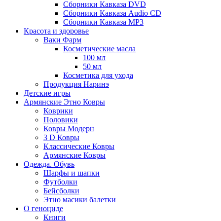
Сборники Кавказа DVD
Сборники Кавказа Audio CD
Сборники Кавказа MP3
Красота и здоровье
Ваки Фарм
Косметические масла
100 мл
50 мл
Косметика для ухода
Продукция Наринэ
Детские игры
Армянские Этно Ковры
Коврики
Половики
Ковры Модерн
3 D Ковры
Классические Ковры
Армянские Ковры
Одежда. Обувь
Шарфы и шапки
Футболки
Бейсболки
Этно масики балетки
О геноциде
Книги