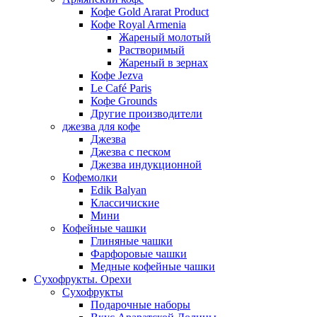
Кофе Gold Ararat Product
Кофе Royal Armenia
Жареный молотый
Растворимый
Жареный в зернах
Кофе Jezva
Le Café Paris
Кофе Grounds
Другие производители
джезва для кофе
Джезва
Джезва с песком
Джезва индукционной
Кофемолки
Edik Balyan
Классичиские
Мини
Кофейные чашки
Глиняные чашки
Фарфоровые чашки
Медные кофейные чашки
Сухофрукты. Орехи
Сухофрукты
Подарочные наборы