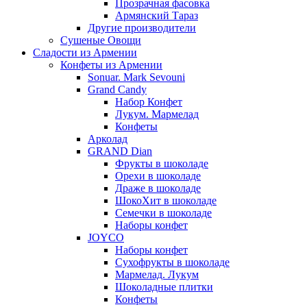
Прозрачная фасовка
Армянский Тараз
Другие производители
Сушеные Овощи
Сладости из Армении
Конфеты из Армении
Sonuar. Mark Sevouni
Grand Candy
Набор Конфет
Лукум. Мармелад
Конфеты
Арколад
GRAND Dian
Фрукты в шоколаде
Орехи в шоколаде
Драже в шоколаде
ШокоХит в шоколаде
Семечки в шоколаде
Наборы конфет
JOYCO
Наборы конфет
Сухофрукты в шоколаде
Мармелад. Лукум
Шоколадные плитки
Конфеты