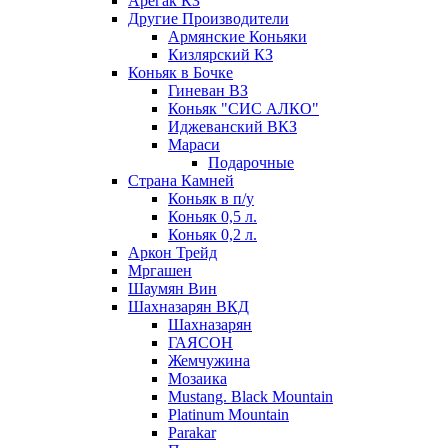
Арегак КЗ
Другие Производители
Армянские Коньяки
Кизлярский КЗ
Коньяк в Бочке
Гиневан ВЗ
Коньяк "СИС АЛКО"
Иджеванский ВКЗ
Мараси
Подарочные
Страна Камней
Коньяк в п/у
Коньяк 0,5 л.
Коньяк 0,2 л.
Аркон Трейд
Мргашен
Шаумян Вин
Шахназарян ВКД
Шахназарян
ГАЯСОН
Жемчужина
Мозаика
Mustang. Black Mountain
Platinum Mountain
Parakar