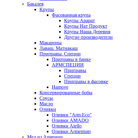
Бакалея
Крупы
Фасованная крупа
Крупы Арарат
Крупы Нат Продукт
Крупы Наша Деревня
Другие производители
Макароны
Лаваш. Матнакаш
Приправы. Специи
Приправы в банке
АРМСПЕЦИИ
Приправы
Специи
Приправы в фасовке
Hamove
Консервированные бобы
Соусы
Масло
Оливки
Оливки "Arm Eco"
Оливки AMADO
Оливки Aiello
Оливки Armenium
Мед из Армении