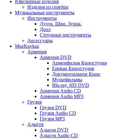
Ювелирные изделия
Изделия из серебра
Музыкальные инструменты
Инструменты
Дудук. Шви. Зурна.
Доол
Струнные инструменты
Аксессуары
MuzKavkaz
Армения
Армения DVD
Арменфильм Киностудия
Ереван Киностудия
Документальное Кино
Мультфильмы
Blu-ray. HD DVD
Армения Audio CD
Армения Audio MP3
Грузия
Грузия DVD
Грузия Audio CD
Грузия MP3
Адыгея
Адыгея DVD
Адыгея Audio CD