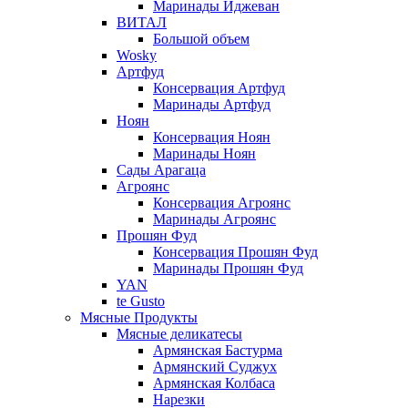
Маринады Иджеван
ВИТАЛ
Большой объем
Wosky
Артфуд
Консервация Артфуд
Маринады Артфуд
Ноян
Консервация Ноян
Маринады Ноян
Сады Арагаца
Агроянс
Консервация Агроянс
Маринады Агроянс
Прошян Фуд
Консервация Прошян Фуд
Маринады Прошян Фуд
YAN
te Gusto
Мясные Продукты
Мясные деликатесы
Армянская Бастурма
Армянский Суджух
Армянская Колбаса
Нарезки