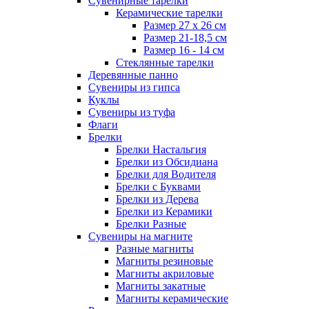
Сувенирные тарелки
Керамические тарелки
Размер 27 х 26 см
Размер 21-18,5 см
Размер 16 - 14 см
Стеклянные тарелки
Деревянные панно
Сувениры из гипса
Куклы
Сувениры из туфа
Флаги
Брелки
Брелки Настальгия
Брелки из Обсидиана
Брелки для Водителя
Брелки с Буквами
Брелки из Дерева
Брелки из Керамики
Брелки Разные
Сувениры на магните
Разные магниты
Магниты резиновые
Магниты акриловые
Магниты закатные
Магниты керамические