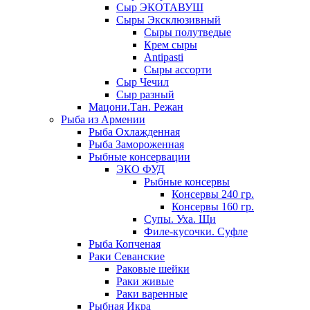
Сыр ЭКОТАВУШ
Сыры Эксклюзивный
Сыры полутведые
Крем сыры
Antipasti
Сыры ассорти
Сыр Чечил
Сыр разный
Мацони.Тан. Режан
Рыба из Армении
Рыба Охлажденная
Рыба Замороженная
Рыбные консервации
ЭКО ФУД
Рыбные консервы
Консервы 240 гр.
Консервы 160 гр.
Супы. Уха. Щи
Филе-кусочки. Суфле
Рыба Копченая
Раки Севанские
Раковые шейки
Раки живые
Раки варенные
Рыбная Икра