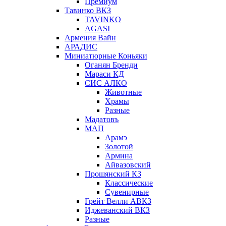
Премиум
Тавинко ВКЗ
TAVINKO
AGASI
Армения Вайн
АРАДИС
Миниатюрные Коньяки
Оганян Бренди
Мараси КД
СИС АЛКО
Животные
Храмы
Разные
Мадатовъ
МАП
Арамэ
Золотой
Армина
Айвазовский
Прошянский КЗ
Классические
Сувенирные
Грейт Велли АВКЗ
Иджеванский ВКЗ
Разные