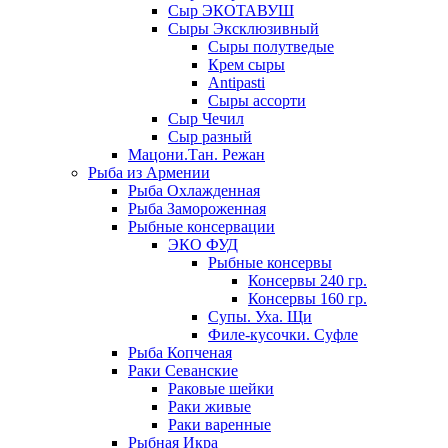
Сыр ЭКОТАВУШ
Сыры Эксклюзивный
Сыры полутведые
Крем сыры
Antipasti
Сыры ассорти
Сыр Чечил
Сыр разный
Мацони.Тан. Режан
Рыба из Армении
Рыба Охлажденная
Рыба Замороженная
Рыбные консервации
ЭКО ФУД
Рыбные консервы
Консервы 240 гр.
Консервы 160 гр.
Супы. Уха. Щи
Филе-кусочки. Суфле
Рыба Копченая
Раки Севанские
Раковые шейки
Раки живые
Раки варенные
Рыбная Икра