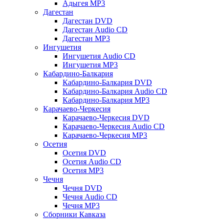
Адыгея MP3
Дагестан
Дагестан DVD
Дагестан Audio CD
Дагестан MP3
Ингушетия
Ингушетия Audio CD
Ингушетия MP3
Кабардино-Балкария
Кабардино-Балкария DVD
Кабардино-Балкария Audio CD
Кабардино-Балкария MP3
Карачаево-Черкесия
Карачаево-Черкесия DVD
Карачаево-Черкесия Audio CD
Карачаево-Черкесия MP3
Осетия
Осетия DVD
Осетия Audio CD
Осетия MP3
Чечня
Чечня DVD
Чечня Audio CD
Чечня MP3
Сборники Кавказа