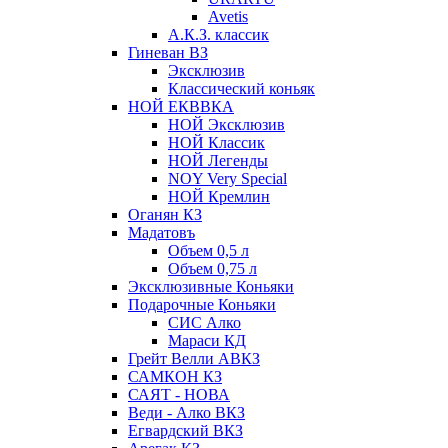
Avetis
А.К.З. классик
Гиневан ВЗ
Эксклюзив
Классический коньяк
НОЙ ЕКВВКА
НОЙ Эксклюзив
НОЙ Классик
НОЙ Легенды
NOY Very Speсial
НОЙ Кремлин
Оганян КЗ
Мадатовъ
Объем 0,5 л
Объем 0,75 л
Эксклюзивные Коньяки
Подарочные Коньяки
СИС Алко
Мараси КД
Грейт Велли АВКЗ
САМКОН КЗ
САЯТ - НОВА
Веди - Алко ВКЗ
Егвардский ВКЗ