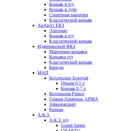
Коньяк в п/у
Коньяк в тубе
Спиртные напитки
Классический коньяк
АрАрАт ЕКЗ
Элитные
Коньяк в п/у
Классический коньяк
Иджеванский ВКЗ
Марочные коньяки
Коньяки п/у
Классический коньяк
Бренди
МАП
Коллекция Золотой
Объем 0,5 л
Коньяк 0,7 л
Коллекция France
Горная Армения. АРМА
Айвазовский
Разные
А.К.З.
А.К.З. п/у
Grand Sargis
URARTU