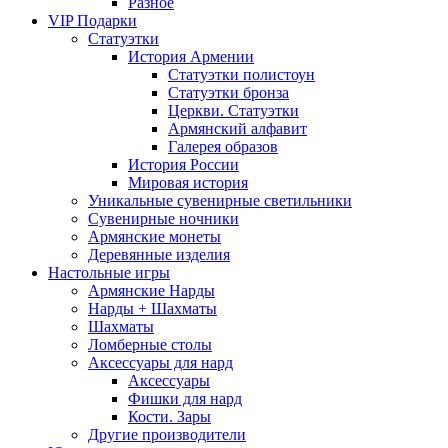
Разное
VIP Подарки
Статуэтки
История Армении
Статуэтки полистоун
Статуэтки бронза
Церкви. Статуэтки
Армянский алфавит
Галерея образов
История России
Мировая история
Уникальные сувенирные светильники
Сувенирные ночники
Армянские монеты
Деревянные изделия
Настольные игры
Армянские Нарды
Нарды + Шахматы
Шахматы
Ломберные столы
Аксессуары для нард
Аксессуары
Фишки для нард
Кости. Зары
Другие производители