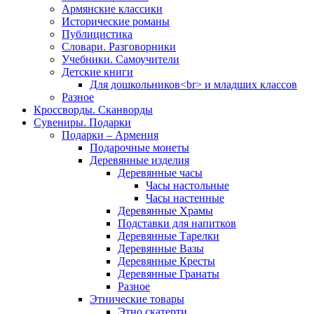
Армянские классики
Исторические романы
Публицистика
Словари. Разговорники
Учебники. Самоучители
Детские книги
Для дошкольников<br> и младших классов
Разное
Кроссворды. Сканворды
Сувениры. Подарки
Подарки – Армения
Подарочные монеты
Деревянные изделия
Деревянные часы
Часы настольные
Часы настенные
Деревянные Храмы
Подставки для напитков
Деревянные Тарелки
Деревянные Вазы
Деревянные Кресты
Деревянные Гранаты
Разное
Этнические товары
Этно скатерти