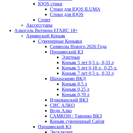
IQOS стики
Стики для IQOS ILUMA
Стики для IQOS
Сenter
Акссессуары
Алкоголь Витрина ЕГАИС 18+
Армянский Коньяк
Сувенирные Коньяки
Символы Нового 2026 Года
Прошянский КЗ
Элитные
Коньяк 5 лет 0,5 л., 0,33 л
Коньяк 5 лет 0,18 л., 0,25 л.
Коньяк 7 лет 0,5 л., 0,33 л
Шахназарян ВКД
Коньяк 0,5 л
Коньяк 0,25 л
Коньяк 0,70 л
Иджеванский ВКЗ
СИС АЛКО
Веди Алко
САМКОН / Тавинко ВКЗ
Коньяк сувенирный Сабля
Прошянский КЗ
Эксклюзив