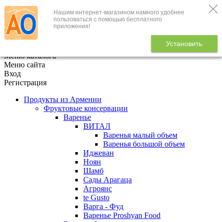
Нашим интернет-магазином намного удобнее
+7 (495) 646-888-1
пользоваться с помощью бесплатного
приложения!
В корзине
0
товаров
Установить
x
Меню каталога
Меню сайта
Вход
Регистрация
Продукты из Армении
Фруктовые консервации
Варенье
ВИТАЛ
Варенья малый объем
Варенья большой объем
Иджеван
Ноян
Шамб
Сады Арагаца
Агроянс
te Gusto
Варга - Фуд
Варенье Proshyan Food