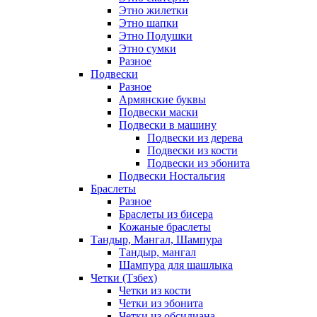
Этно жилетки
Этно шапки
Этно Подушки
Этно сумки
Разное
Подвески
Разное
Армянские буквы
Подвески маски
Подвески в машину
Подвески из дерева
Подвески из кости
Подвески из эбонита
Подвески Ностальгия
Браслеты
Разное
Браслеты из бисера
Кожаные браслеты
Тандыр, Мангал, Шампура
Тандыр, мангал
Шампура для шашлыка
Четки (Тзбех)
Четки из кости
Четки из эбонита
Четки из обсидиана