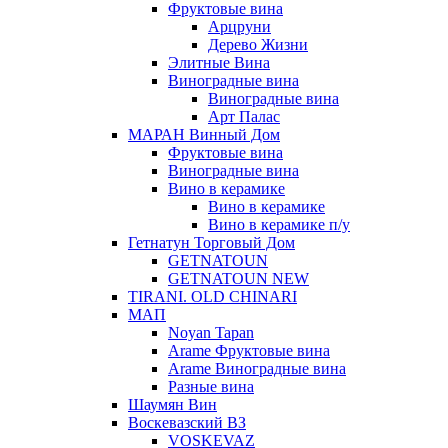
Фруктовые вина
Арцруни
Дерево Жизни
Элитные Вина
Виноградные вина
Виноградные вина
Арт Палас
МАРАН Винный Дом
Фруктовые вина
Виноградные вина
Вино в керамике
Вино в керамике
Вино в керамике п/у
Гетнатун Торговый Дом
GETNATOUN
GETNATOUN NEW
TIRANI. OLD CHINARI
МАП
Noyan Tapan
Arame Фруктовые вина
Arame Виноградные вина
Разные вина
Шаумян Вин
Воскевазский ВЗ
VOSKEVAZ