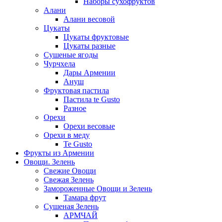
Наборы сухофруктов
Алани
Алани весовой
Цукаты
Цукаты фруктовые
Цукаты разные
Сушеные ягоды
Чурчхела
Дары Армении
Ануш
Фруктовая пастила
Пастила te Gusto
Разное
Орехи
Орехи весовые
Орехи в меду
Te Gusto
Фрукты из Армении
Овощи. Зелень
Свежие Овощи
Свежая Зелень
Замороженные Овощи и Зелень
Тамара фрут
Сушеная Зелень
АРМЧАЙ