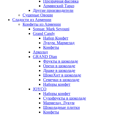
Прозрачная фасовка
Армянский Тараз
Другие производители
Сушеные Овощи
Сладости из Армении
Конфеты из Армении
Sonuar. Mark Sevouni
Grand Candy
Набор Конфет
Лукум. Мармелад
Конфеты
Арколад
GRAND Dian
Фрукты в шоколаде
Орехи в шоколаде
Драже в шоколаде
ШокоХит в шоколаде
Семечки в шоколаде
Наборы конфет
JOYCO
Наборы конфет
Сухофрукты в шоколаде
Мармелад. Лукум
Шоколадные плитки
Конфеты