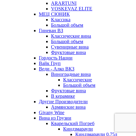
ARARTUNI
VOSKEVAZ ELITE
МЕЦ СЮНИК
Классика
Большой объем
Гиневан ВЗ
Классические вина
Большой объем
Сувенирные вина
Фруктовые вина
Гордость Нации
Вайк Груп
Веди - Алко ВКЗ
Виноградные вина
Классические
Большой объем
Фруктовые вина
В керамике
Другие Производители
Армянские вина
Givany Wine
Вина из Грузии
Кварельский Погреб
Киндзмараули
Киндзмараули 0,75л