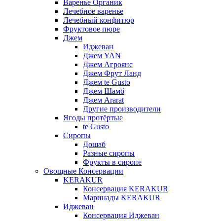
Варенье Органик
Лечебное варенье
Лечебный конфитюр
Фруктовое пюре
Джем
Иджеван
Джем YAN
Джем Агроянс
Джем Фрут Ланд
Джем te Gusto
Джем Шамб
Джем Ararat
Другие производители
Ягоды протёртые
te Gusto
Сиропы
Дошаб
Разные сиропы
Фрукты в сиропе
Овощные Консервации
KERAKUR
Консервация KERAKUR
Маринады KERAKUR
Иджеван
Консервация Иджеван