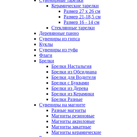
Сувенирные тарелки
Керамические тарелки
Размер 27 х 26 см
Размер 21-18,5 см
Размер 16 - 14 см
Стеклянные тарелки
Деревянные панно
Сувениры из гипса
Куклы
Сувениры из туфа
Флаги
Брелки
Брелки Настальгия
Брелки из Обсидиана
Брелки для Водителя
Брелки с Буквами
Брелки из Дерева
Брелки из Керамики
Брелки Разные
Сувениры на магните
Разные магниты
Магниты резиновые
Магниты акриловые
Магниты закатные
Магниты керамические