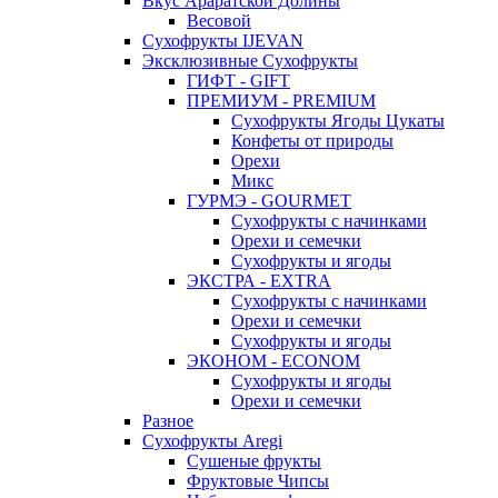
Вкус Араратской Долины
Весовой
Сухофрукты IJEVAN
Эксклюзивные Сухофрукты
ГИФТ - GIFT
ПРЕМИУМ - PREMIUM
Сухофрукты Ягоды Цукаты
Конфеты от природы
Орехи
Микс
ГУРМЭ - GOURMET
Сухофрукты с начинками
Орехи и семечки
Сухофрукты и ягоды
ЭКСТРА - EXTRA
Сухофрукты с начинками
Орехи и семечки
Сухофрукты и ягоды
ЭКОНОМ - ECONOM
Сухофрукты и ягоды
Орехи и семечки
Разное
Сухофрукты Aregi
Сушеные фрукты
Фруктовые Чипсы