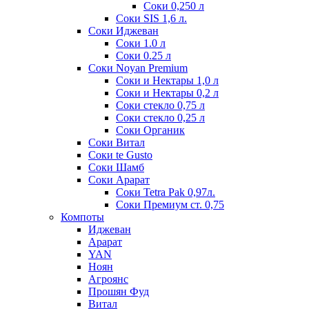
Соки 0,250 л
Соки SIS 1,6 л.
Соки Иджеван
Соки 1.0 л
Соки 0.25 л
Соки Noyan Premium
Соки и Нектары 1,0 л
Соки и Нектары 0,2 л
Соки стекло 0,75 л
Соки стекло 0,25 л
Соки Органик
Соки Витал
Соки te Gusto
Соки Шамб
Соки Арарат
Соки Tetra Pak 0,97л.
Соки Премиум ст. 0,75
Компоты
Иджеван
Арарат
YAN
Ноян
Агроянс
Прошян Фуд
Витал