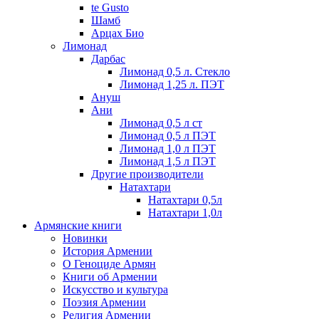
te Gusto
Шамб
Арцах Био
Лимонад
Дарбас
Лимонад 0,5 л. Стекло
Лимонад 1,25 л. ПЭТ
Ануш
Ани
Лимонад 0,5 л ст
Лимонад 0,5 л ПЭТ
Лимонад 1,0 л ПЭТ
Лимонад 1,5 л ПЭТ
Другие производители
Натахтари
Натахтари 0,5л
Натахтари 1,0л
Армянские книги
Новинки
История Армении
О Геноциде Армян
Книги об Армении
Иcкусство и культура
Поэзия Армении
Религия Армении