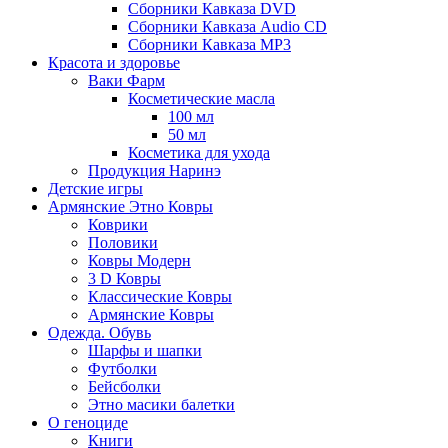
Сборники Кавказа DVD
Сборники Кавказа Audio CD
Сборники Кавказа MP3
Красота и здоровье
Ваки Фарм
Косметические масла
100 мл
50 мл
Косметика для ухода
Продукция Наринэ
Детские игры
Армянские Этно Ковры
Коврики
Половики
Ковры Модерн
3 D Ковры
Классические Ковры
Армянские Ковры
Одежда. Обувь
Шарфы и шапки
Футболки
Бейсболки
Этно масики балетки
О геноциде
Книги