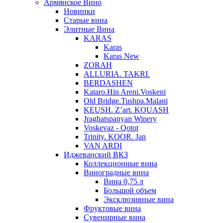
Армянское Вино
Новинки
Старые вина
Элитные Вина
KARAS
Karas
Karas New
ZORAH
ALLURIA. TAKRI.
BERDASHEN
Kataro.Hin Areni.Voskeni
Old Bridge.Tushpa.Malani
KEUSH. Z’art. KOUASH
Jraghatspanyan Winery
Voskevaz - Qotot
Trinity. KOOR. Jan
VAN ARDI
Иджеванский ВКЗ
Коллекционные вина
Виноградные вина
Вина 0,75 л
Большой объем
Эксклюзивные вина
Фруктовые вина
Cувенирные вина