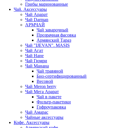
Грибы маринованные
Чай. Аксессуары
Чай Арарат
Чай Darman
АРМЧАЙ
Чай заварочный
Прозрачная фасовка
Армянский Тараз
Чай "IJEVAN". MASIS
Чай Агат
Чай Нане
Чай Гюмри
Чай Манана
Чай травяной
Био-сертифицированный
Весовой
Чай Meron berry
Чай Мега Арарат
Чай в пакете
Фильтр-пакетики
Гофроупаковка
Чай Амарас
Чайные аксессуары
Кофе. Аксессуары
Армянский кофе