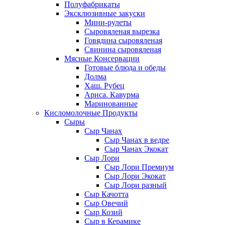
Полуфабрикаты
Эксклюзивные закуски
Мини-рулеты
Сыровяленая вырезка
Говядина сыровяленая
Свинина сыровяленая
Мясные Консервации
Готовые блюда и обеды
Долма
Хаш. Рубец
Ариса. Кавурма
Маринованные
Кисломолочные Продукты
Сыры
Сыр Чанах
Сыр Чанах в ведре
Сыр Чанах Экокат
Сыр Лори
Сыр Лори Премиум
Сыр Лори Экокат
Сыр Лори разный
Сыр Качотта
Сыр Овечий
Сыр Козий
Сыр в Керамике