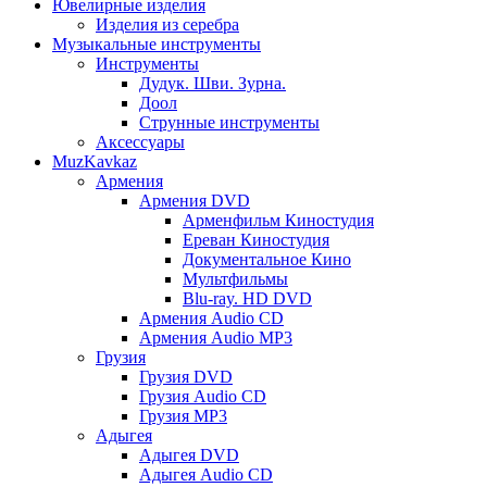
Ювелирные изделия
Изделия из серебра
Музыкальные инструменты
Инструменты
Дудук. Шви. Зурна.
Доол
Струнные инструменты
Аксессуары
MuzKavkaz
Армения
Армения DVD
Арменфильм Киностудия
Ереван Киностудия
Документальное Кино
Мультфильмы
Blu-ray. HD DVD
Армения Audio CD
Армения Audio MP3
Грузия
Грузия DVD
Грузия Audio CD
Грузия MP3
Адыгея
Адыгея DVD
Адыгея Audio CD