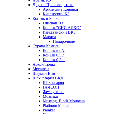
Арегак КЗ
Другие Производители
Армянские Коньяки
Кизлярский КЗ
Коньяк в Бочке
Гиневан ВЗ
Коньяк "СИС АЛКО"
Иджеванский ВКЗ
Мараси
Подарочные
Страна Камней
Коньяк в п/у
Коньяк 0,5 л.
Коньяк 0,2 л.
Аркон Трейд
Мргашен
Шаумян Вин
Шахназарян ВКД
Шахназарян
ГАЯСОН
Жемчужина
Мозаика
Mustang. Black Mountain
Platinum Mountain
Parakar