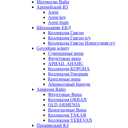
Матевосян Вайн
Аренийский ВЗ
Areni
Areni key
Areni fruits
Шахназарян ЕКД
Коллекция Гаясон
Коллекция Гаясон п/у
Коллекция Гаясон Новогодняя п/у
Gevorkian winery
Сувенирные вина
Фруктовые вина
АРИАЦ. АНАИС
Коллекция КОРОНА
Коллекция Геворкян
Крепленые вина
Абрикосовый Бренди
Армения Вайн
Фруктовые Вина
Коллекция ORRAN
OLD ARMENIA
Виноградные Вина
Коллекция TAKAR
Коллекция YEREVAN
Прошянский КЗ