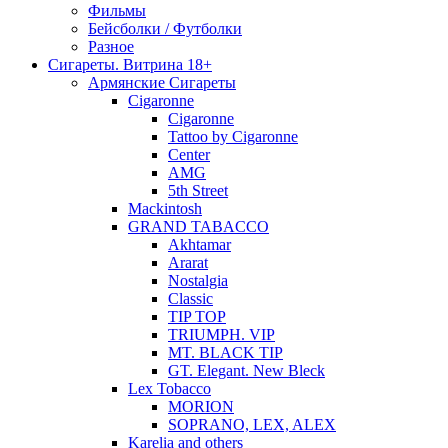
Фильмы
Бейсболки / Футболки
Разное
Сигареты. Витрина 18+
Армянские Сигареты
Cigaronne
Cigaronne
Tattoo by Cigaronne
Center
AMG
5th Street
Mackintosh
GRAND TABACCO
Akhtamar
Ararat
Nostalgia
Classic
TIP TOP
TRIUMPH. VIP
MT. BLACK TIP
GT. Elegant. New Bleck
Lex Tobacco
MORION
SOPRANO, LEX, ALEX
Karelia and others