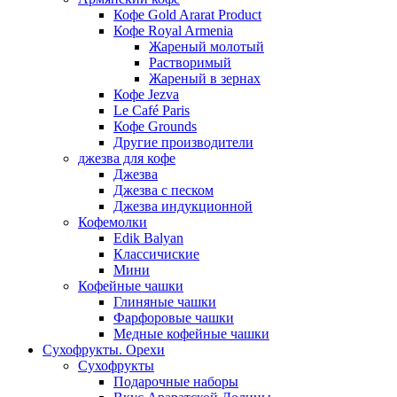
Кофе Gold Ararat Product
Кофе Royal Armenia
Жареный молотый
Растворимый
Жареный в зернах
Кофе Jezva
Le Café Paris
Кофе Grounds
Другие производители
джезва для кофе
Джезва
Джезва с песком
Джезва индукционной
Кофемолки
Edik Balyan
Классичиские
Мини
Кофейные чашки
Глиняные чашки
Фарфоровые чашки
Медные кофейные чашки
Сухофрукты. Орехи
Сухофрукты
Подарочные наборы