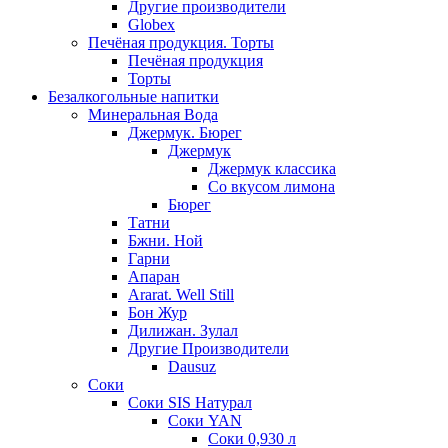
Другие производители
Globex
Печёная продукция. Торты
Печёная продукция
Торты
Безалкогольные напитки
Минеральная Вода
Джермук. Бюрег
Джермук
Джермук классика
Со вкусом лимона
Бюрег
Татни
Бжни. Ной
Гарни
Апаран
Ararat. Well Still
Бон Жур
Дилижан. Зулал
Другие Производители
Dausuz
Соки
Соки SIS Натурал
Соки YAN
Соки 0,930 л