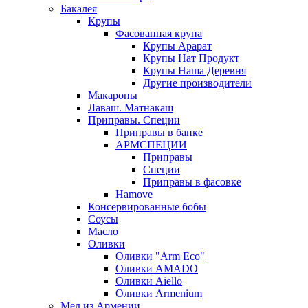
Бакалея
Крупы
Фасованная крупа
Крупы Арарат
Крупы Нат Продукт
Крупы Наша Деревня
Другие производители
Макароны
Лаваш. Матнакаш
Приправы. Специи
Приправы в банке
АРМСПЕЦИИ
Приправы
Специи
Приправы в фасовке
Hamove
Консервированные бобы
Соусы
Масло
Оливки
Оливки "Arm Eco"
Оливки AMADO
Оливки Aiello
Оливки Armenium
Мед из Армении