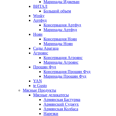
Маринады Иджеван
ВИТАЛ
Большой объем
Wosky
Артфуд
Консервация Артфуд
Маринады Артфуд
Ноян
Консервация Ноян
Маринады Ноян
Сады Арагаца
Агроянс
Консервация Агроянс
Маринады Агроянс
Прошян Фуд
Консервация Прошян Фуд
Маринады Прошян Фуд
YAN
te Gusto
Мясные Продукты
Мясные деликатесы
Армянская Бастурма
Армянский Суджух
Армянская Колбаса
Нарезки