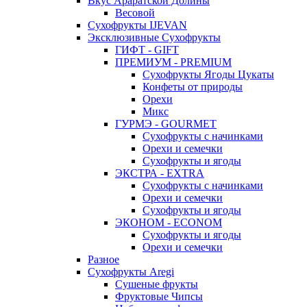
Вкус Араратской Долины
Весовой
Сухофрукты IJEVAN
Эксклюзивные Сухофрукты
ГИФТ - GIFT
ПРЕМИУМ - PREMIUM
Сухофрукты Ягоды Цукаты
Конфеты от природы
Орехи
Микс
ГУРМЭ - GOURMET
Сухофрукты с начинками
Орехи и семечки
Сухофрукты и ягоды
ЭКСТРА - EXTRA
Сухофрукты с начинками
Орехи и семечки
Сухофрукты и ягоды
ЭКОНОМ - ECONOM
Сухофрукты и ягоды
Орехи и семечки
Разное
Сухофрукты Aregi
Сушеные фрукты
Фруктовые Чипсы