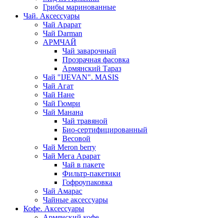
Грибы маринованные
Чай. Аксессуары
Чай Арарат
Чай Darman
АРМЧАЙ
Чай заварочный
Прозрачная фасовка
Армянский Тараз
Чай "IJEVAN". MASIS
Чай Агат
Чай Нане
Чай Гюмри
Чай Манана
Чай травяной
Био-сертифицированный
Весовой
Чай Meron berry
Чай Мега Арарат
Чай в пакете
Фильтр-пакетики
Гофроупаковка
Чай Амарас
Чайные аксессуары
Кофе. Аксессуары
Армянский кофе