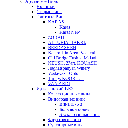
Армянское Вино
Новинки
Старые вина
Элитные Вина
KARAS
Karas
Karas New
ZORAH
ALLURIA. TAKRI.
BERDASHEN
Kataro.Hin Areni.Voskeni
Old Bridge.Tushpa.Malani
KEUSH. Z’art. KOUASH
Jraghatspanyan Winery
Voskevaz - Qotot
Trinity. KOOR. Jan
VAN ARDI
Иджеванский ВКЗ
Коллекционные вина
Виноградные вина
Вина 0,75 л
Большой объем
Эксклюзивные вина
Фруктовые вина
Cувенирные вина