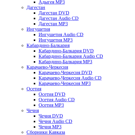
Адыгея MP3
Дагестан
Дагестан DVD
Дагестан Audio CD
Дагестан MP3
Ингушетия
Ингушетия Audio CD
Ингушетия MP3
Кабардино-Балкария
Кабардино-Балкария DVD
Кабардино-Балкария Audio CD
Кабардино-Балкария MP3
Карачаево-Черкесия
Карачаево-Черкесия DVD
Карачаево-Черкесия Audio CD
Карачаево-Черкесия MP3
Осетия
Осетия DVD
Осетия Audio CD
Осетия MP3
Чечня
Чечня DVD
Чечня Audio CD
Чечня MP3
Сборники Кавказа