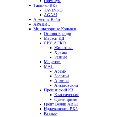
Премиум
Тавинко ВКЗ
TAVINKO
AGASI
Армения Вайн
АРАДИС
Миниатюрные Коньяки
Оганян Бренди
Мараси КД
СИС АЛКО
Животные
Храмы
Разные
Мадатовъ
МАП
Арамэ
Золотой
Армина
Айвазовский
Прошянский КЗ
Классические
Сувенирные
Грейт Велли АВКЗ
Иджеванский ВКЗ
Разные