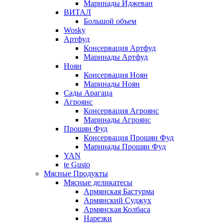
Маринады Иджеван
ВИТАЛ
Большой объем
Wosky
Артфуд
Консервация Артфуд
Маринады Артфуд
Ноян
Консервация Ноян
Маринады Ноян
Сады Арагаца
Агроянс
Консервация Агроянс
Маринады Агроянс
Прошян Фуд
Консервация Прошян Фуд
Маринады Прошян Фуд
YAN
te Gusto
Мясные Продукты
Мясные деликатесы
Армянская Бастурма
Армянский Суджух
Армянская Колбаса
Нарезки