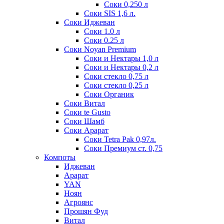
Соки 0,250 л
Соки SIS 1,6 л.
Соки Иджеван
Соки 1.0 л
Соки 0.25 л
Соки Noyan Premium
Соки и Нектары 1,0 л
Соки и Нектары 0,2 л
Соки стекло 0,75 л
Соки стекло 0,25 л
Соки Органик
Соки Витал
Соки te Gusto
Соки Шамб
Соки Арарат
Соки Tetra Pak 0,97л.
Соки Премиум ст. 0,75
Компоты
Иджеван
Арарат
YAN
Ноян
Агроянс
Прошян Фуд
Витал