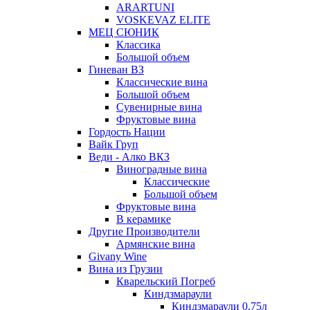
ARARTUNI
VOSKEVAZ ELITE
МЕЦ СЮНИК
Классика
Большой объем
Гиневан ВЗ
Классические вина
Большой объем
Сувенирные вина
Фруктовые вина
Гордость Нации
Вайк Груп
Веди - Алко ВКЗ
Виноградные вина
Классические
Большой объем
Фруктовые вина
В керамике
Другие Производители
Армянские вина
Givany Wine
Вина из Грузии
Кварельский Погреб
Киндзмараули
Киндзмараули 0,75л