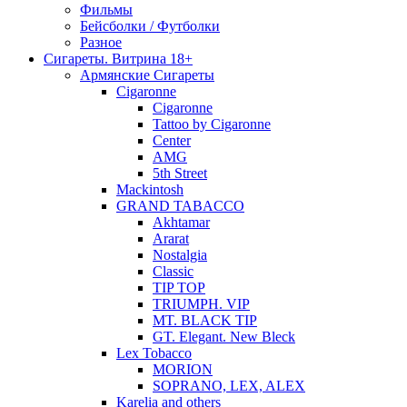
Фильмы
Бейсболки / Футболки
Разное
Сигареты. Витрина 18+
Армянские Сигареты
Cigaronne
Cigaronne
Tattoo by Cigaronne
Center
AMG
5th Street
Mackintosh
GRAND TABACCO
Akhtamar
Ararat
Nostalgia
Classic
TIP TOP
TRIUMPH. VIP
MT. BLACK TIP
GT. Elegant. New Bleck
Lex Tobacco
MORION
SOPRANO, LEX, ALEX
Karelia and others