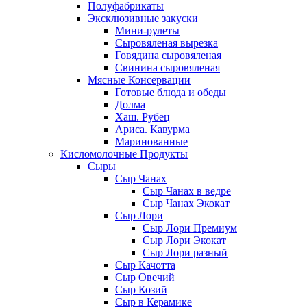
Полуфабрикаты
Эксклюзивные закуски
Мини-рулеты
Сыровяленая вырезка
Говядина сыровяленая
Свинина сыровяленая
Мясные Консервации
Готовые блюда и обеды
Долма
Хаш. Рубец
Ариса. Кавурма
Маринованные
Кисломолочные Продукты
Сыры
Сыр Чанах
Сыр Чанах в ведре
Сыр Чанах Экокат
Сыр Лори
Сыр Лори Премиум
Сыр Лори Экокат
Сыр Лори разный
Сыр Качотта
Сыр Овечий
Сыр Козий
Сыр в Керамике