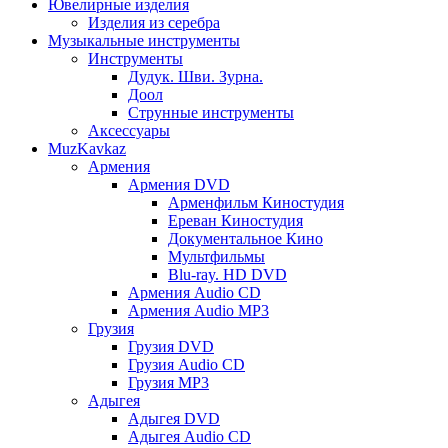
Ювелирные изделия
Изделия из серебра
Музыкальные инструменты
Инструменты
Дудук. Шви. Зурна.
Доол
Струнные инструменты
Аксессуары
MuzKavkaz
Армения
Армения DVD
Арменфильм Киностудия
Ереван Киностудия
Документальное Кино
Мультфильмы
Blu-ray. HD DVD
Армения Audio CD
Армения Audio MP3
Грузия
Грузия DVD
Грузия Audio CD
Грузия MP3
Адыгея
Адыгея DVD
Адыгея Audio CD