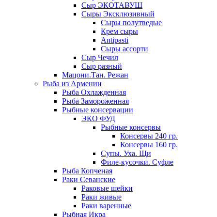
Сыр ЭКОТАВУШ
Сыры Эксклюзивный
Сыры полутведые
Крем сыры
Antipasti
Сыры ассорти
Сыр Чечил
Сыр разный
Мацони.Тан. Режан
Рыба из Армении
Рыба Охлажденная
Рыба Замороженная
Рыбные консервации
ЭКО ФУД
Рыбные консервы
Консервы 240 гр.
Консервы 160 гр.
Супы. Уха. Щи
Филе-кусочки. Суфле
Рыба Копченая
Раки Севанские
Раковые шейки
Раки живые
Раки варенные
Рыбная Икра