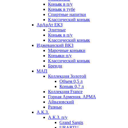
Коньяк в п/у
Коньяк в тубе
Спиртные напитки
Классический коньяк
АрАрАт ЕКЗ
Элитные
Коньяк в п/у
Классический коньяк
Иджеванский ВКЗ
Марочные коньяки
Коньяки п/у
Классический коньяк
Бренди
МАП
Коллекция Золотой
Объем 0,5 л
Коньяк 0,7 л
Коллекция France
Горная Армения. АРМА
Айвазовский
Разные
А.К.З.
А.К.З. п/у
Grand Sargis
URARTU