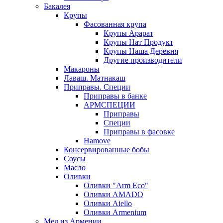
Бакалея
Крупы
Фасованная крупа
Крупы Арарат
Крупы Нат Продукт
Крупы Наша Деревня
Другие производители
Макароны
Лаваш. Матнакаш
Приправы. Специи
Приправы в банке
АРМСПЕЦИИ
Приправы
Специи
Приправы в фасовке
Hamove
Консервированные бобы
Соусы
Масло
Оливки
Оливки "Arm Eco"
Оливки AMADO
Оливки Aiello
Оливки Armenium
Мед из Армении