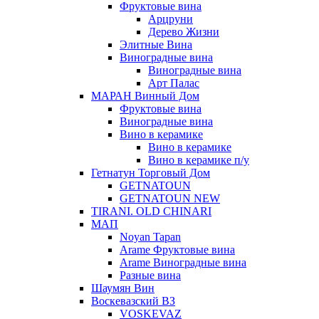
Фруктовые вина
Арцруни
Дерево Жизни
Элитные Вина
Виноградные вина
Виноградные вина
Арт Палас
МАРАН Винный Дом
Фруктовые вина
Виноградные вина
Вино в керамике
Вино в керамике
Вино в керамике п/у
Гетнатун Торговый Дом
GETNATOUN
GETNATOUN NEW
TIRANI. OLD CHINARI
МАП
Noyan Tapan
Arame Фруктовые вина
Arame Виноградные вина
Разные вина
Шаумян Вин
Воскевазский ВЗ
VOSKEVAZ