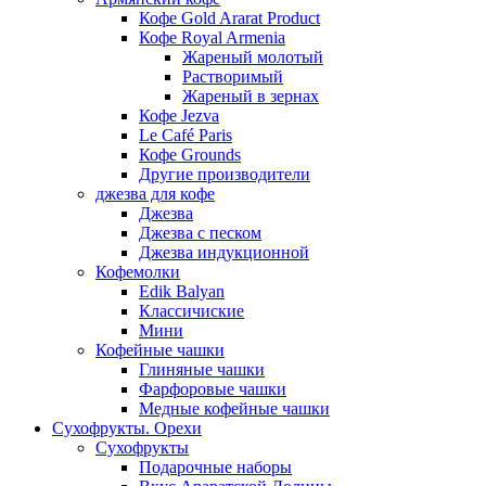
Кофе Gold Ararat Product
Кофе Royal Armenia
Жареный молотый
Растворимый
Жареный в зернах
Кофе Jezva
Le Café Paris
Кофе Grounds
Другие производители
джезва для кофе
Джезва
Джезва с песком
Джезва индукционной
Кофемолки
Edik Balyan
Классичиские
Мини
Кофейные чашки
Глиняные чашки
Фарфоровые чашки
Медные кофейные чашки
Сухофрукты. Орехи
Сухофрукты
Подарочные наборы