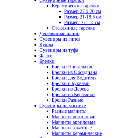
Сувенирные тарелки
Керамические тарелки
Размер 27 х 26 см
Размер 21-18,5 см
Размер 16 - 14 см
Стеклянные тарелки
Деревянные панно
Сувениры из гипса
Куклы
Сувениры из туфа
Флаги
Брелки
Брелки Настальгия
Брелки из Обсидиана
Брелки для Водителя
Брелки с Буквами
Брелки из Дерева
Брелки из Керамики
Брелки Разные
Сувениры на магните
Разные магниты
Магниты резиновые
Магниты акриловые
Магниты закатные
Магниты керамические