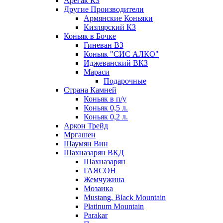
Арегак КЗ
Другие Производители
Армянские Коньяки
Кизлярский КЗ
Коньяк в Бочке
Гиневан ВЗ
Коньяк "СИС АЛКО"
Иджеванский ВКЗ
Мараси
Подарочные
Страна Камней
Коньяк в п/у
Коньяк 0,5 л.
Коньяк 0,2 л.
Аркон Трейд
Мргашен
Шаумян Вин
Шахназарян ВКД
Шахназарян
ГАЯСОН
Жемчужина
Мозаика
Mustang. Black Mountain
Platinum Mountain
Parakar