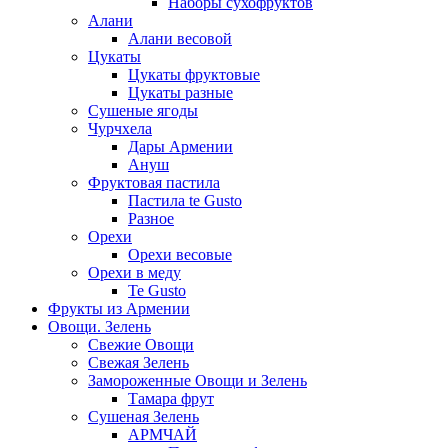
Наборы сухофруктов
Алани
Алани весовой
Цукаты
Цукаты фруктовые
Цукаты разные
Сушеные ягоды
Чурчхела
Дары Армении
Ануш
Фруктовая пастила
Пастила te Gusto
Разное
Орехи
Орехи весовые
Орехи в меду
Te Gusto
Фрукты из Армении
Овощи. Зелень
Свежие Овощи
Свежая Зелень
Замороженные Овощи и Зелень
Тамара фрут
Сушеная Зелень
АРМЧАЙ