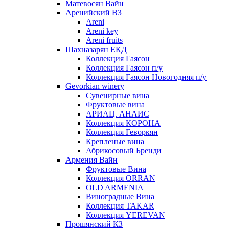
Матевосян Вайн
Аренийский ВЗ
Areni
Areni key
Areni fruits
Шахназарян ЕКД
Коллекция Гаясон
Коллекция Гаясон п/у
Коллекция Гаясон Новогодняя п/у
Gevorkian winery
Сувенирные вина
Фруктовые вина
АРИАЦ. АНАИС
Коллекция КОРОНА
Коллекция Геворкян
Крепленые вина
Абрикосовый Бренди
Армения Вайн
Фруктовые Вина
Коллекция ORRAN
OLD ARMENIA
Виноградные Вина
Коллекция TAKAR
Коллекция YEREVAN
Прошянский КЗ