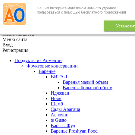
Нашим интернет-магазином намного удобнее
+7 (495) 646-888-1
пользоваться с помощью бесплатного приложения!
В корзине
0
товаров
Установи
x
Меню каталога
Меню сайта
Вход
Регистрация
Продукты из Армении
Фруктовые консервации
Варенье
ВИТАЛ
Варенья малый объем
Варенья большой объем
Иджеван
Ноян
Шамб
Сады Арагаца
Агроянс
te Gusto
Варга - Фуд
Варенье Proshyan Food