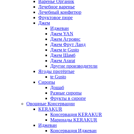
Варенье Органик
Лечебное варенье
Лечебный конфитюр
Фруктовое пюре
Джем
Иджеван
Джем YAN
Джем Агроянс
Джем Фрут Ланд
Джем te Gusto
Джем Шамб
Джем Ararat
Другие производители
Ягоды протёртые
te Gusto
Сиропы
Дошаб
Разные сиропы
Фрукты в сиропе
Овощные Консервации
KERAKUR
Консервация KERAKUR
Маринады KERAKUR
Иджеван
Консервация Иджеван