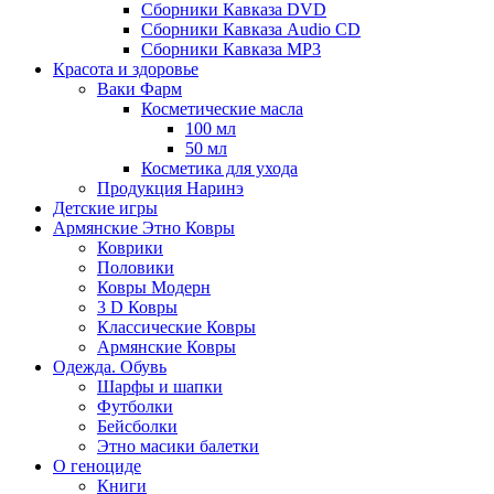
Сборники Кавказа DVD
Сборники Кавказа Audio CD
Сборники Кавказа MP3
Красота и здоровье
Ваки Фарм
Косметические масла
100 мл
50 мл
Косметика для ухода
Продукция Наринэ
Детские игры
Армянские Этно Ковры
Коврики
Половики
Ковры Модерн
3 D Ковры
Классические Ковры
Армянские Ковры
Одежда. Обувь
Шарфы и шапки
Футболки
Бейсболки
Этно масики балетки
О геноциде
Книги