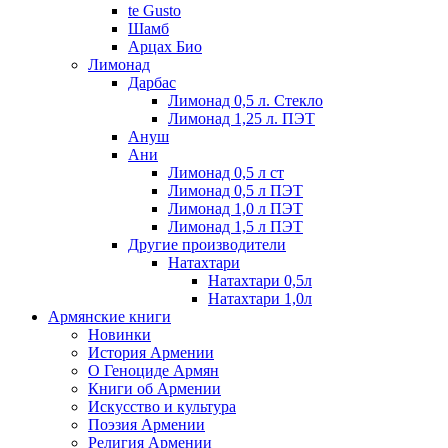
te Gusto
Шамб
Арцах Био
Лимонад
Дарбас
Лимонад 0,5 л. Стекло
Лимонад 1,25 л. ПЭТ
Ануш
Ани
Лимонад 0,5 л ст
Лимонад 0,5 л ПЭТ
Лимонад 1,0 л ПЭТ
Лимонад 1,5 л ПЭТ
Другие производители
Натахтари
Натахтари 0,5л
Натахтари 1,0л
Армянские книги
Новинки
История Армении
О Геноциде Армян
Книги об Армении
Иcкусство и культура
Поэзия Армении
Религия Армении