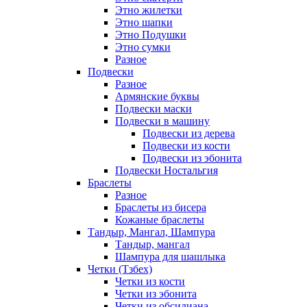
Этно жилетки
Этно шапки
Этно Подушки
Этно сумки
Разное
Подвески
Разное
Армянские буквы
Подвески маски
Подвески в машину
Подвески из дерева
Подвески из кости
Подвески из эбонита
Подвески Ностальгия
Браслеты
Разное
Браслеты из бисера
Кожаные браслеты
Тандыр, Мангал, Шампура
Тандыр, мангал
Шампура для шашлыка
Четки (Тзбех)
Четки из кости
Четки из эбонита
Четки из обсидиана