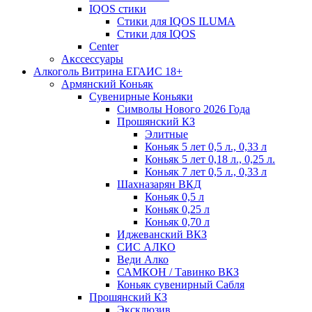
IQOS стики
Стики для IQOS ILUMA
Стики для IQOS
Сenter
Акссессуары
Алкоголь Витрина ЕГАИС 18+
Армянский Коньяк
Сувенирные Коньяки
Символы Нового 2026 Года
Прошянский КЗ
Элитные
Коньяк 5 лет 0,5 л., 0,33 л
Коньяк 5 лет 0,18 л., 0,25 л.
Коньяк 7 лет 0,5 л., 0,33 л
Шахназарян ВКД
Коньяк 0,5 л
Коньяк 0,25 л
Коньяк 0,70 л
Иджеванский ВКЗ
СИС АЛКО
Веди Алко
САМКОН / Тавинко ВКЗ
Коньяк сувенирный Сабля
Прошянский КЗ
Эксклюзив