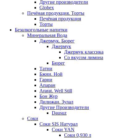
Другие производители
Globex
Печёная продукция. Торты
Печёная продукция
Торты
Безалкогольные напитки
Минеральная Вода
Джермук. Бюрег
Джермук
Джермук классика
Со вкусом лимона
Бюрег
Татни
Бжни. Ной
Гарни
Апаран
Ararat. Well Still
Бон Жур
Дилижан. Зулал
Другие Производители
Dausuz
Соки
Соки SIS Натурал
Соки YAN
Соки 0,930 л