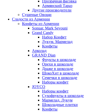
Прозрачная фасовка
Армянский Тараз
Другие производители
Сушеные Овощи
Сладости из Армении
Конфеты из Армении
Sonuar. Mark Sevouni
Grand Candy
Набор Конфет
Лукум. Мармелад
Конфеты
Арколад
GRAND Dian
Фрукты в шоколаде
Орехи в шоколаде
Драже в шоколаде
ШокоХит в шоколаде
Семечки в шоколаде
Наборы конфет
JOYCO
Наборы конфет
Сухофрукты в шоколаде
Мармелад. Лукум
Шоколадные плитки
Конфеты