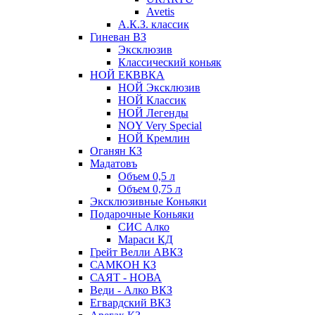
Avetis
А.К.З. классик
Гиневан ВЗ
Эксклюзив
Классический коньяк
НОЙ ЕКВВКА
НОЙ Эксклюзив
НОЙ Классик
НОЙ Легенды
NOY Very Speсial
НОЙ Кремлин
Оганян КЗ
Мадатовъ
Объем 0,5 л
Объем 0,75 л
Эксклюзивные Коньяки
Подарочные Коньяки
СИС Алко
Мараси КД
Грейт Велли АВКЗ
САМКОН КЗ
САЯТ - НОВА
Веди - Алко ВКЗ
Егвардский ВКЗ