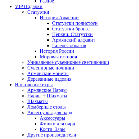
Разное
VIP Подарки
Статуэтки
История Армении
Статуэтки полистоун
Статуэтки бронза
Церкви. Статуэтки
Армянский алфавит
Галерея образов
История России
Мировая история
Уникальные сувенирные светильники
Сувенирные ночники
Армянские монеты
Деревянные изделия
Настольные игры
Армянские Нарды
Нарды + Шахматы
Шахматы
Ломберные столы
Аксессуары для нард
Аксессуары
Фишки для нард
Кости. Зары
Другие производители