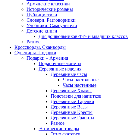
Армянские классики
Исторические романы
Публицистика
Словари. Разговорники
Учебники. Самоучители
Детские книги
Для дошкольников<br> и младших классов
Разное
Кроссворды. Сканворды
Сувениры. Подарки
Подарки – Армения
Подарочные монеты
Деревянные изделия
Деревянные часы
Часы настольные
Часы настенные
Деревянные Храмы
Подставки для напитков
Деревянные Тарелки
Деревянные Вазы
Деревянные Кресты
Деревянные Гранаты
Разное
Этнические товары
Этно скатерти