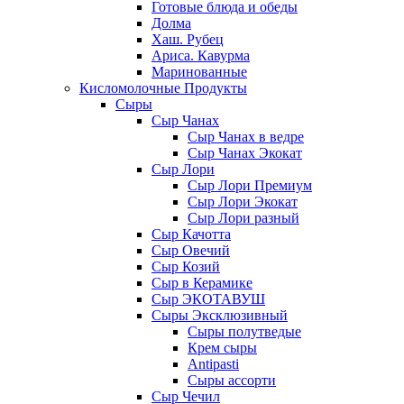
Готовые блюда и обеды
Долма
Хаш. Рубец
Ариса. Кавурма
Маринованные
Кисломолочные Продукты
Сыры
Сыр Чанах
Сыр Чанах в ведре
Сыр Чанах Экокат
Сыр Лори
Сыр Лори Премиум
Сыр Лори Экокат
Сыр Лори разный
Сыр Качотта
Сыр Овечий
Сыр Козий
Сыр в Керамике
Сыр ЭКОТАВУШ
Сыры Эксклюзивный
Сыры полутведые
Крем сыры
Antipasti
Сыры ассорти
Сыр Чечил