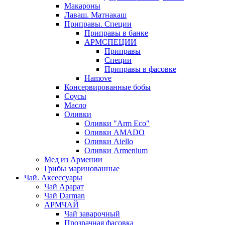
Макароны
Лаваш. Матнакаш
Приправы. Специи
Приправы в банке
АРМСПЕЦИИ
Приправы
Специи
Приправы в фасовке
Hamove
Консервированные бобы
Соусы
Масло
Оливки
Оливки "Arm Eco"
Оливки AMADO
Оливки Aiello
Оливки Armenium
Мед из Армении
Грибы маринованные
Чай. Аксессуары
Чай Арарат
Чай Darman
АРМЧАЙ
Чай заварочный
Прозрачная фасовка