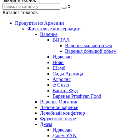
Заказать звонок
x
Каталог товаров
Продукты из Армении
Фруктовые консервации
Варенье
ВИТАЛ
Варенья малый объем
Варенья большой объем
Иджеван
Ноян
Шамб
Сады Арагаца
Агроянс
te Gusto
Варга - Фуд
Варенье Proshyan Food
Варенье Органик
Лечебное варенье
Лечебный конфитюр
Фруктовое пюре
Джем
Иджеван
Джем YAN