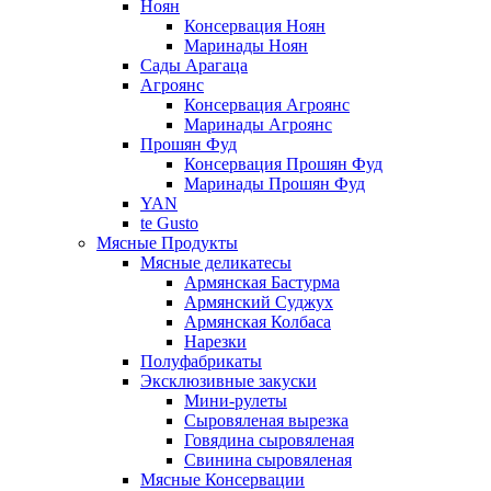
Ноян
Консервация Ноян
Маринады Ноян
Сады Арагаца
Агроянс
Консервация Агроянс
Маринады Агроянс
Прошян Фуд
Консервация Прошян Фуд
Маринады Прошян Фуд
YAN
te Gusto
Мясные Продукты
Мясные деликатесы
Армянская Бастурма
Армянский Суджух
Армянская Колбаса
Нарезки
Полуфабрикаты
Эксклюзивные закуски
Мини-рулеты
Сыровяленая вырезка
Говядина сыровяленая
Свинина сыровяленая
Мясные Консервации