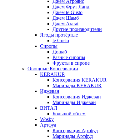
Джем Агроянс
Джем Фрут Ланд
Джем te Gusto
Джем Шамб
Джем Ararat
Другие производители
Ягоды протёртые
te Gusto
Сиропы
Дошаб
Разные сиропы
Фрукты в сиропе
Овощные Консервации
KERAKUR
Консервация KERAKUR
Маринады KERAKUR
Иджеван
Консервация Иджеван
Маринады Иджеван
ВИТАЛ
Большой объем
Wosky
Артфуд
Консервация Артфуд
Маринады Артфуд