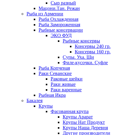
Сыр разный
Мацони.Тан. Режан
Рыба из Армении
Рыба Охлажденная
Рыба Замороженная
Рыбные консервации
ЭКО ФУД
Рыбные консервы
Консервы 240 гр.
Консервы 160 гр.
Супы. Уха. Щи
Филе-кусочки. Суфле
Рыба Копченая
Раки Севанские
Раковые шейки
Раки живые
Раки варенные
Рыбная Икра
Бакалея
Крупы
Фасованная крупа
Крупы Арарат
Крупы Нат Продукт
Крупы Наша Деревня
Другие производители