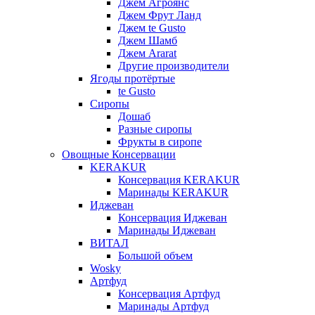
Джем Агроянс
Джем Фрут Ланд
Джем te Gusto
Джем Шамб
Джем Ararat
Другие производители
Ягоды протёртые
te Gusto
Сиропы
Дошаб
Разные сиропы
Фрукты в сиропе
Овощные Консервации
KERAKUR
Консервация KERAKUR
Маринады KERAKUR
Иджеван
Консервация Иджеван
Маринады Иджеван
ВИТАЛ
Большой объем
Wosky
Артфуд
Консервация Артфуд
Маринады Артфуд