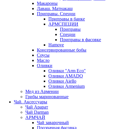
Макароны
Лаваш. Матнакаш
Приправы. Специи
Приправы в банке
АРМСПЕЦИИ
Приправы
Специи
Приправы в фасовке
Hamove
Консервированные бобы
Соусы
Масло
Оливки
Оливки "Arm Eco"
Оливки AMADO
Оливки Aiello
Оливки Armenium
Мед из Армении
Грибы маринованные
Чай. Аксессуары
Чай Арарат
Чай Darman
АРМЧАЙ
Чай заварочный
Прозрачная фасовка