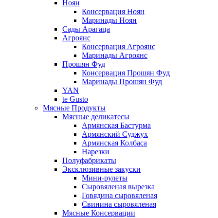
Ноян
Консервация Ноян
Маринады Ноян
Сады Арагаца
Агроянс
Консервация Агроянс
Маринады Агроянс
Прошян Фуд
Консервация Прошян Фуд
Маринады Прошян Фуд
YAN
te Gusto
Мясные Продукты
Мясные деликатесы
Армянская Бастурма
Армянский Суджух
Армянская Колбаса
Нарезки
Полуфабрикаты
Эксклюзивные закуски
Мини-рулеты
Сыровяленая вырезка
Говядина сыровяленая
Свинина сыровяленая
Мясные Консервации