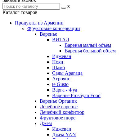
Заказать звонок
x
Каталог товаров
Продукты из Армении
Фруктовые консервации
Варенье
ВИТАЛ
Варенья малый объем
Варенья большой объем
Иджеван
Ноян
Шамб
Сады Арагаца
Агроянс
te Gusto
Варга - Фуд
Варенье Proshyan Food
Варенье Органик
Лечебное варенье
Лечебный конфитюр
Фруктовое пюре
Джем
Иджеван
Джем YAN