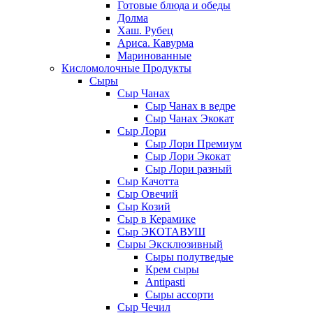
Готовые блюда и обеды
Долма
Хаш. Рубец
Ариса. Кавурма
Маринованные
Кисломолочные Продукты
Сыры
Сыр Чанах
Сыр Чанах в ведре
Сыр Чанах Экокат
Сыр Лори
Сыр Лори Премиум
Сыр Лори Экокат
Сыр Лори разный
Сыр Качотта
Сыр Овечий
Сыр Козий
Сыр в Керамике
Сыр ЭКОТАВУШ
Сыры Эксклюзивный
Сыры полутведые
Крем сыры
Antipasti
Сыры ассорти
Сыр Чечил