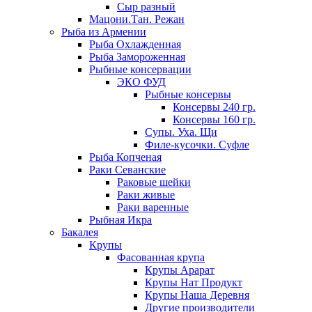
Сыр разный
Мацони.Тан. Режан
Рыба из Армении
Рыба Охлажденная
Рыба Замороженная
Рыбные консервации
ЭКО ФУД
Рыбные консервы
Консервы 240 гр.
Консервы 160 гр.
Супы. Уха. Щи
Филе-кусочки. Суфле
Рыба Копченая
Раки Севанские
Раковые шейки
Раки живые
Раки варенные
Рыбная Икра
Бакалея
Крупы
Фасованная крупа
Крупы Арарат
Крупы Нат Продукт
Крупы Наша Деревня
Другие производители