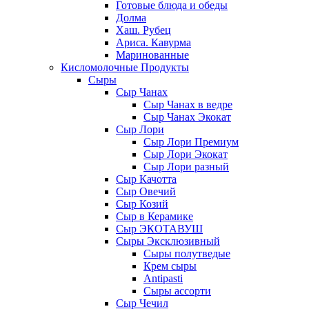
Готовые блюда и обеды
Долма
Хаш. Рубец
Ариса. Кавурма
Маринованные
Кисломолочные Продукты
Сыры
Сыр Чанах
Сыр Чанах в ведре
Сыр Чанах Экокат
Сыр Лори
Сыр Лори Премиум
Сыр Лори Экокат
Сыр Лори разный
Сыр Качотта
Сыр Овечий
Сыр Козий
Сыр в Керамике
Сыр ЭКОТАВУШ
Сыры Эксклюзивный
Сыры полутведые
Крем сыры
Antipasti
Сыры ассорти
Сыр Чечил