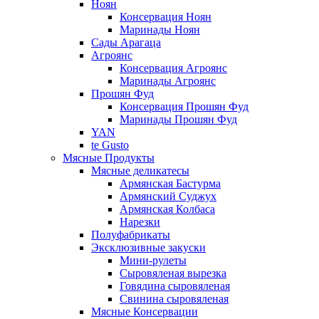
Ноян
Консервация Ноян
Маринады Ноян
Сады Арагаца
Агроянс
Консервация Агроянс
Маринады Агроянс
Прошян Фуд
Консервация Прошян Фуд
Маринады Прошян Фуд
YAN
te Gusto
Мясные Продукты
Мясные деликатесы
Армянская Бастурма
Армянский Суджух
Армянская Колбаса
Нарезки
Полуфабрикаты
Эксклюзивные закуски
Мини-рулеты
Сыровяленая вырезка
Говядина сыровяленая
Свинина сыровяленая
Мясные Консервации