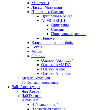
Макароны
Лаваш. Матнакаш
Приправы. Специи
Приправы в банке
АРМСПЕЦИИ
Приправы
Специи
Приправы в фасовке
Hamove
Консервированные бобы
Соусы
Масло
Оливки
Оливки "Arm Eco"
Оливки AMADO
Оливки Aiello
Оливки Armenium
Мед из Армении
Грибы маринованные
Чай. Аксессуары
Чай Арарат
Чай Darman
АРМЧАЙ
Чай заварочный
Прозрачная фасовка