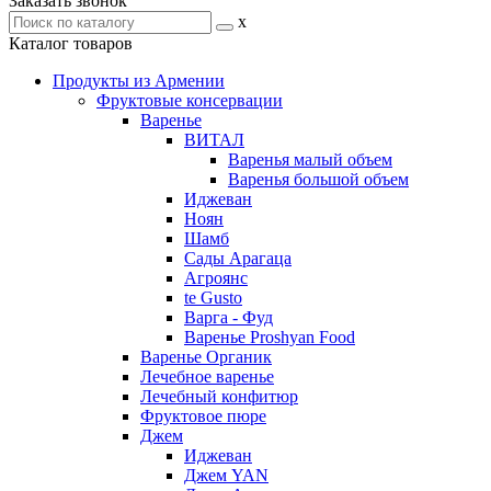
Заказать звонок
x
Каталог товаров
Продукты из Армении
Фруктовые консервации
Варенье
ВИТАЛ
Варенья малый объем
Варенья большой объем
Иджеван
Ноян
Шамб
Сады Арагаца
Агроянс
te Gusto
Варга - Фуд
Варенье Proshyan Food
Варенье Органик
Лечебное варенье
Лечебный конфитюр
Фруктовое пюре
Джем
Иджеван
Джем YAN