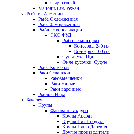
Сыр разный
Мацони.Тан. Режан
Рыба из Армении
Рыба Охлажденная
Рыба Замороженная
Рыбные консервации
ЭКО ФУД
Рыбные консервы
Консервы 240 гр.
Консервы 160 гр.
Супы. Уха. Щи
Филе-кусочки. Суфле
Рыба Копченая
Раки Севанские
Раковые шейки
Раки живые
Раки варенные
Рыбная Икра
Бакалея
Крупы
Фасованная крупа
Крупы Арарат
Крупы Нат Продукт
Крупы Наша Деревня
Другие производители