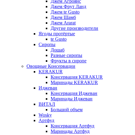
Джем Агроянс
Джем Фрут Ланд
Джем te Gusto
Джем Шамб
Джем Ararat
Другие производители
Ягоды протёртые
te Gusto
Сиропы
Дошаб
Разные сиропы
Фрукты в сиропе
Овощные Консервации
KERAKUR
Консервация KERAKUR
Маринады KERAKUR
Иджеван
Консервация Иджеван
Маринады Иджеван
ВИТАЛ
Большой объем
Wosky
Артфуд
Консервация Артфуд
Маринады Артфуд