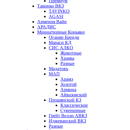
Премиум
Тавинко ВКЗ
TAVINKO
AGASI
Армения Вайн
АРАДИС
Миниатюрные Коньяки
Оганян Бренди
Мараси КД
СИС АЛКО
Животные
Храмы
Разные
Мадатовъ
МАП
Арамэ
Золотой
Армина
Айвазовский
Прошянский КЗ
Классические
Сувенирные
Грейт Велли АВКЗ
Иджеванский ВКЗ
Разные