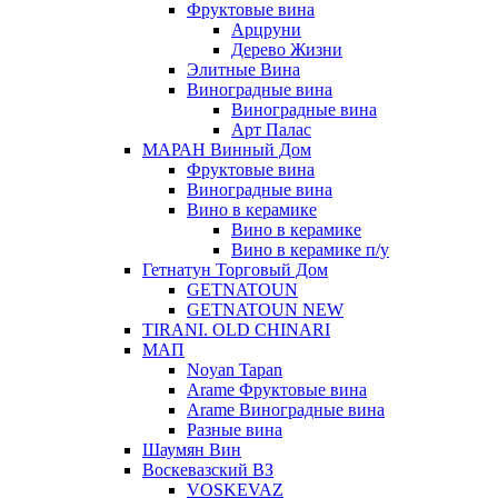
Фруктовые вина
Арцруни
Дерево Жизни
Элитные Вина
Виноградные вина
Виноградные вина
Арт Палас
МАРАН Винный Дом
Фруктовые вина
Виноградные вина
Вино в керамике
Вино в керамике
Вино в керамике п/у
Гетнатун Торговый Дом
GETNATOUN
GETNATOUN NEW
TIRANI. OLD CHINARI
МАП
Noyan Tapan
Arame Фруктовые вина
Arame Виноградные вина
Разные вина
Шаумян Вин
Воскевазский ВЗ
VOSKEVAZ