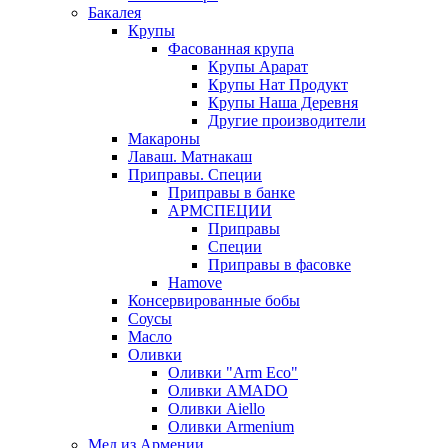
Бакалея
Крупы
Фасованная крупа
Крупы Арарат
Крупы Нат Продукт
Крупы Наша Деревня
Другие производители
Макароны
Лаваш. Матнакаш
Приправы. Специи
Приправы в банке
АРМСПЕЦИИ
Приправы
Специи
Приправы в фасовке
Hamove
Консервированные бобы
Соусы
Масло
Оливки
Оливки "Arm Eco"
Оливки AMADO
Оливки Aiello
Оливки Armenium
Мед из Армении