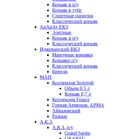
Коньяк в п/у
Коньяк в тубе
Спиртные напитки
Классический коньяк
АрАрАт ЕКЗ
Элитные
Коньяк в п/у
Классический коньяк
Иджеванский ВКЗ
Марочные коньяки
Коньяки п/у
Классический коньяк
Бренди
МАП
Коллекция Золотой
Объем 0,5 л
Коньяк 0,7 л
Коллекция France
Горная Армения. АРМА
Айвазовский
Разные
А.К.З.
А.К.З. п/у
Grand Sargis
URARTU