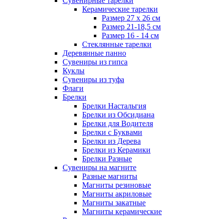
Сувенирные тарелки
Керамические тарелки
Размер 27 х 26 см
Размер 21-18,5 см
Размер 16 - 14 см
Стеклянные тарелки
Деревянные панно
Сувениры из гипса
Куклы
Сувениры из туфа
Флаги
Брелки
Брелки Настальгия
Брелки из Обсидиана
Брелки для Водителя
Брелки с Буквами
Брелки из Дерева
Брелки из Керамики
Брелки Разные
Сувениры на магните
Разные магниты
Магниты резиновые
Магниты акриловые
Магниты закатные
Магниты керамические