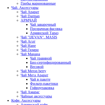
Грибы маринованные
Чай. Аксессуары
Чай Арарат
Чай Darman
АРМЧАЙ
Чай заварочный
Прозрачная фасовка
Армянский Тараз
Чай "IJEVAN". MASIS
Чай Агат
Чай Нане
Чай Гюмри
Чай Манана
Чай травяной
Био-сертифицированный
Весовой
Чай Meron berry
Чай Мега Арарат
Чай в пакете
Фильтр-пакетики
Гофроупаковка
Чай Амарас
Чайные аксессуары
Кофе. Аксессуары
Армянский кофе