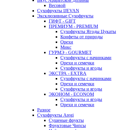
Вкус Араратской Долины
Весовой
Сухофрукты IJEVAN
Эксклюзивные Сухофрукты
ГИФТ - GIFT
ПРЕМИУМ - PREMIUM
Сухофрукты Ягоды Цукаты
Конфеты от природы
Орехи
Микс
ГУРМЭ - GOURMET
Сухофрукты с начинками
Орехи и семечки
Сухофрукты и ягоды
ЭКСТРА - EXTRA
Сухофрукты с начинками
Орехи и семечки
Сухофрукты и ягоды
ЭКОНОМ - ECONOM
Сухофрукты и ягоды
Орехи и семечки
Разное
Сухофрукты Aregi
Сушеные фрукты
Фруктовые Чипсы