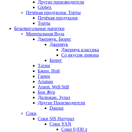
Другие производители
Globex
Печёная продукция. Торты
Печёная продукция
Торты
Безалкогольные напитки
Минеральная Вода
Джермук. Бюрег
Джермук
Джермук классика
Со вкусом лимона
Бюрег
Татни
Бжни. Ной
Гарни
Апаран
Ararat. Well Still
Бон Жур
Дилижан. Зулал
Другие Производители
Dausuz
Соки
Соки SIS Натурал
Соки YAN
Соки 0,930 л