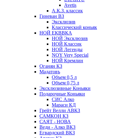
Avetis
А.К.З. классик
Гиневан ВЗ
Эксклюзив
Классический коньяк
НОЙ ЕКВВКА
НОЙ Эксклюзив
НОЙ Классик
НОЙ Легенды
NOY Very Speсial
НОЙ Кремлин
Оганян КЗ
Мадатовъ
Объем 0,5 л
Объем 0,75 л
Эксклюзивные Коньяки
Подарочные Коньяки
СИС Алко
Мараси КД
Грейт Велли АВКЗ
САМКОН КЗ
САЯТ - НОВА
Веди - Алко ВКЗ
Егвардский ВКЗ