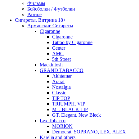
Фильмы
Бейсболки / Футболки
Разное
Сигареты. Витрина 18+
Армянские Сигареты
Cigaronne
Cigaronne
Tattoo by Cigaronne
Center
AMG
5th Street
Mackintosh
GRAND TABACCO
Akhtamar
Ararat
Nostalgia
Classic
TIP TOP
TRIUMPH. VIP
MT. BLACK TIP
GT. Elegant. New Bleck
Lex Tobacco
MORION
Democrat, SOPRANO, LEX, ALEX
Karelia and others