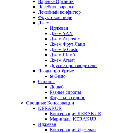
Варенье Органик
Лечебное варенье
Лечебный конфитюр
Фруктовое пюре
Джем
Иджеван
Джем YAN
Джем Агроянс
Джем Фрут Ланд
Джем te Gusto
Джем Шамб
Джем Ararat
Другие производители
Ягоды протёртые
te Gusto
Сиропы
Дошаб
Разные сиропы
Фрукты в сиропе
Овощные Консервации
KERAKUR
Консервация KERAKUR
Маринады KERAKUR
Иджеван
Консервация Иджеван