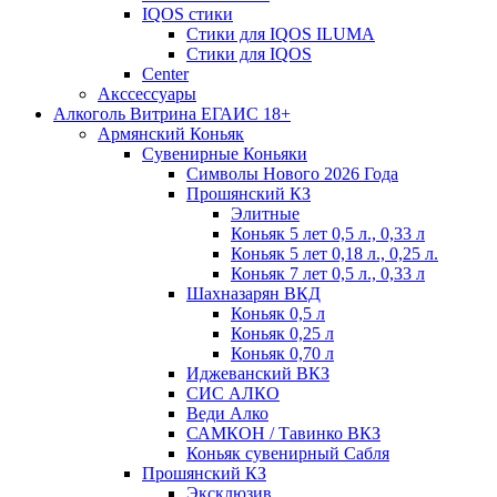
IQOS стики
Стики для IQOS ILUMA
Стики для IQOS
Сenter
Акссессуары
Алкоголь Витрина ЕГАИС 18+
Армянский Коньяк
Сувенирные Коньяки
Символы Нового 2026 Года
Прошянский КЗ
Элитные
Коньяк 5 лет 0,5 л., 0,33 л
Коньяк 5 лет 0,18 л., 0,25 л.
Коньяк 7 лет 0,5 л., 0,33 л
Шахназарян ВКД
Коньяк 0,5 л
Коньяк 0,25 л
Коньяк 0,70 л
Иджеванский ВКЗ
СИС АЛКО
Веди Алко
САМКОН / Тавинко ВКЗ
Коньяк сувенирный Сабля
Прошянский КЗ
Эксклюзив