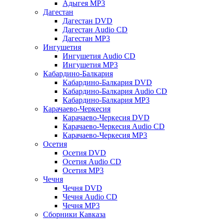
Адыгея MP3
Дагестан
Дагестан DVD
Дагестан Audio CD
Дагестан MP3
Ингушетия
Ингушетия Audio CD
Ингушетия MP3
Кабардино-Балкария
Кабардино-Балкария DVD
Кабардино-Балкария Audio CD
Кабардино-Балкария MP3
Карачаево-Черкесия
Карачаево-Черкесия DVD
Карачаево-Черкесия Audio CD
Карачаево-Черкесия MP3
Осетия
Осетия DVD
Осетия Audio CD
Осетия MP3
Чечня
Чечня DVD
Чечня Audio CD
Чечня MP3
Сборники Кавказа