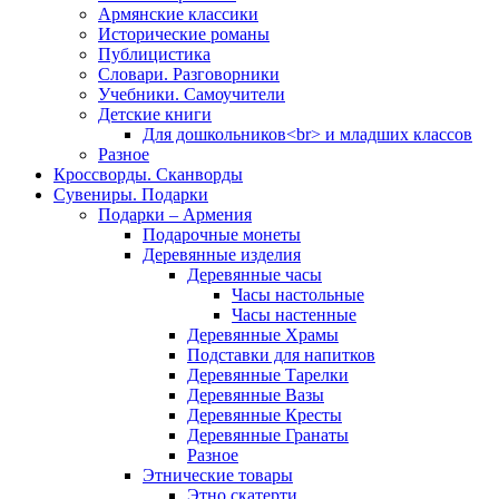
Армянские классики
Исторические романы
Публицистика
Словари. Разговорники
Учебники. Самоучители
Детские книги
Для дошкольников<br> и младших классов
Разное
Кроссворды. Сканворды
Сувениры. Подарки
Подарки – Армения
Подарочные монеты
Деревянные изделия
Деревянные часы
Часы настольные
Часы настенные
Деревянные Храмы
Подставки для напитков
Деревянные Тарелки
Деревянные Вазы
Деревянные Кресты
Деревянные Гранаты
Разное
Этнические товары
Этно скатерти