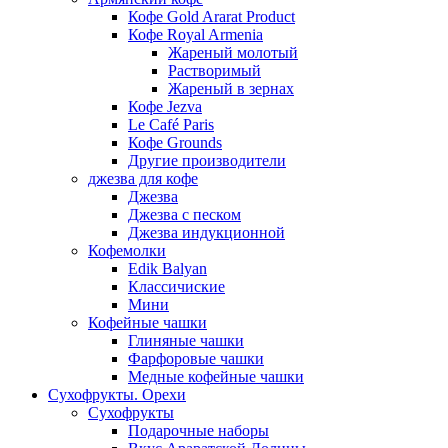
Кофе Gold Ararat Product
Кофе Royal Armenia
Жареный молотый
Растворимый
Жареный в зернах
Кофе Jezva
Le Café Paris
Кофе Grounds
Другие производители
джезва для кофе
Джезва
Джезва с песком
Джезва индукционной
Кофемолки
Edik Balyan
Классичиские
Мини
Кофейные чашки
Глиняные чашки
Фарфоровые чашки
Медные кофейные чашки
Сухофрукты. Орехи
Сухофрукты
Подарочные наборы