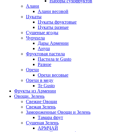
Наборы сухофруктов
Алани
Алани весовой
Цукаты
Цукаты фруктовые
Цукаты разные
Сушеные ягоды
Чурчхела
Дары Армении
Ануш
Фруктовая пастила
Пастила te Gusto
Разное
Орехи
Орехи весовые
Орехи в меду
Te Gusto
Фрукты из Армении
Овощи. Зелень
Свежие Овощи
Свежая Зелень
Замороженные Овощи и Зелень
Тамара фрут
Сушеная Зелень
АРМЧАЙ