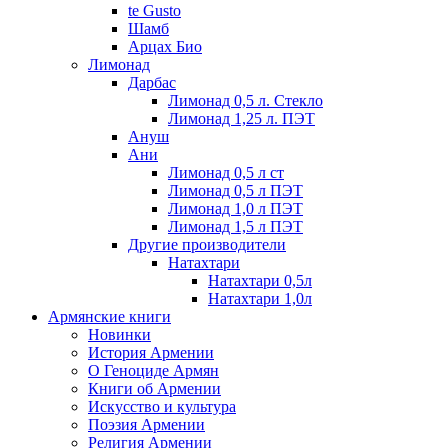
te Gusto
Шамб
Арцах Био
Лимонад
Дарбас
Лимонад 0,5 л. Стекло
Лимонад 1,25 л. ПЭТ
Ануш
Ани
Лимонад 0,5 л ст
Лимонад 0,5 л ПЭТ
Лимонад 1,0 л ПЭТ
Лимонад 1,5 л ПЭТ
Другие производители
Натахтари
Натахтари 0,5л
Натахтари 1,0л
Армянские книги
Новинки
История Армении
О Геноциде Армян
Книги об Армении
Иcкусство и культура
Поэзия Армении
Религия Армении