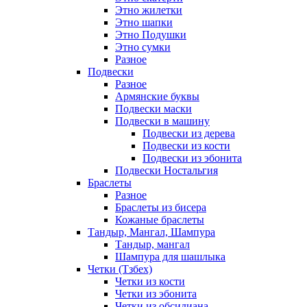
Этно жилетки
Этно шапки
Этно Подушки
Этно сумки
Разное
Подвески
Разное
Армянские буквы
Подвески маски
Подвески в машину
Подвески из дерева
Подвески из кости
Подвески из эбонита
Подвески Ностальгия
Браслеты
Разное
Браслеты из бисера
Кожаные браслеты
Тандыр, Мангал, Шампура
Тандыр, мангал
Шампура для шашлыка
Четки (Тзбех)
Четки из кости
Четки из эбонита
Четки из обсидиана