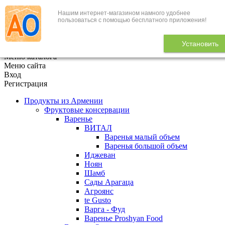
Нашим интернет-магазином намного удобнее
+7 (495) 646-888-1
пользоваться с помощью бесплатного приложения!
В корзине
0
товаров
Установить
x
Меню каталога
Меню сайта
Вход
Регистрация
Продукты из Армении
Фруктовые консервации
Варенье
ВИТАЛ
Варенья малый объем
Варенья большой объем
Иджеван
Ноян
Шамб
Сады Арагаца
Агроянс
te Gusto
Варга - Фуд
Варенье Proshyan Food