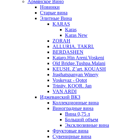
Армянское Вино
Новинки
Старые вина
Элитные Вина
KARAS
Karas
Karas New
ZORAH
ALLURIA. TAKRI.
BERDASHEN
Kataro.Hin Areni.Voskeni
Old Bridge.Tushpa.Malani
KEUSH. Z’art. KOUASH
Jraghatspanyan Winery
Voskevaz - Qotot
Trinity. KOOR. Jan
VAN ARDI
Иджеванский ВКЗ
Коллекционные вина
Виноградные вина
Вина 0,75 л
Большой объем
Эксклюзивные вина
Фруктовые вина
Cувенирные вина