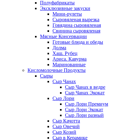
Полуфабрикаты
Эксклюзивные закуски
Мини-рулеты
Сыровяленая вырезка
Говядина сыровяленая
Свинина сыровяленая
Мясные Консервации
Готовые блюда и обеды
Долма
Хаш. Рубец
Ариса. Кавурма
Маринованные
Кисломолочные Продукты
Сыры
Сыр Чанах
Сыр Чанах в ведре
Сыр Чанах Экокат
Сыр Лори
Сыр Лори Премиум
Сыр Лори Экокат
Сыр Лори разный
Сыр Качотта
Сыр Овечий
Сыр Козий
Сыр в Керамике