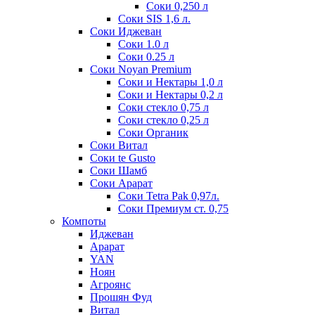
Соки 0,250 л
Соки SIS 1,6 л.
Соки Иджеван
Соки 1.0 л
Соки 0.25 л
Соки Noyan Premium
Соки и Нектары 1,0 л
Соки и Нектары 0,2 л
Соки стекло 0,75 л
Соки стекло 0,25 л
Соки Органик
Соки Витал
Соки te Gusto
Соки Шамб
Соки Арарат
Соки Tetra Pak 0,97л.
Соки Премиум ст. 0,75
Компоты
Иджеван
Арарат
YAN
Ноян
Агроянс
Прошян Фуд
Витал