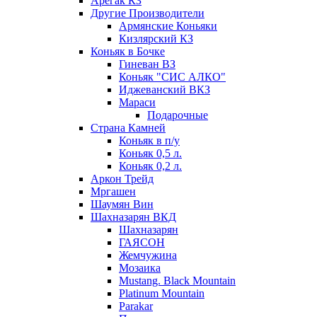
Арегак КЗ
Другие Производители
Армянские Коньяки
Кизлярский КЗ
Коньяк в Бочке
Гиневан ВЗ
Коньяк "СИС АЛКО"
Иджеванский ВКЗ
Мараси
Подарочные
Страна Камней
Коньяк в п/у
Коньяк 0,5 л.
Коньяк 0,2 л.
Аркон Трейд
Мргашен
Шаумян Вин
Шахназарян ВКД
Шахназарян
ГАЯСОН
Жемчужина
Мозаика
Mustang. Black Mountain
Platinum Mountain
Parakar