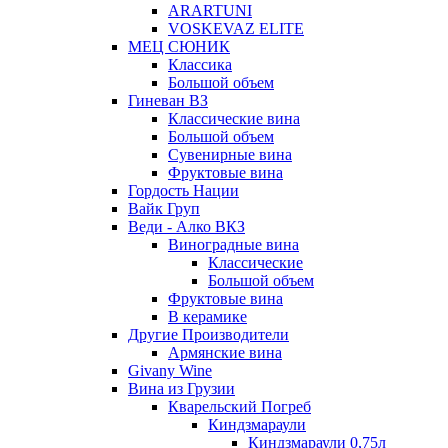
ARARTUNI
VOSKEVAZ ELITE
МЕЦ СЮНИК
Классика
Большой объем
Гиневан ВЗ
Классические вина
Большой объем
Сувенирные вина
Фруктовые вина
Гордость Нации
Вайк Груп
Веди - Алко ВКЗ
Виноградные вина
Классические
Большой объем
Фруктовые вина
В керамике
Другие Производители
Армянские вина
Givany Wine
Вина из Грузии
Кварельский Погреб
Киндзмараули
Киндзмараули 0,75л