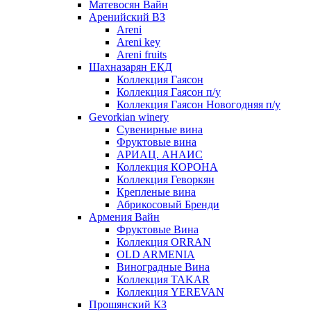
Матевосян Вайн
Аренийский ВЗ
Areni
Areni key
Areni fruits
Шахназарян ЕКД
Коллекция Гаясон
Коллекция Гаясон п/у
Коллекция Гаясон Новогодняя п/у
Gevorkian winery
Сувенирные вина
Фруктовые вина
АРИАЦ. АНАИС
Коллекция КОРОНА
Коллекция Геворкян
Крепленые вина
Абрикосовый Бренди
Армения Вайн
Фруктовые Вина
Коллекция ORRAN
OLD ARMENIA
Виноградные Вина
Коллекция TAKAR
Коллекция YEREVAN
Прошянский КЗ