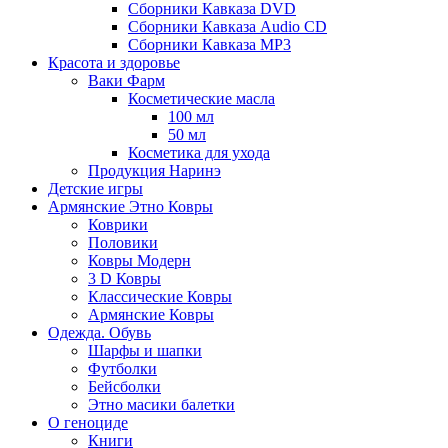
Сборники Кавказа DVD
Сборники Кавказа Audio CD
Сборники Кавказа MP3
Красота и здоровье
Ваки Фарм
Косметические масла
100 мл
50 мл
Косметика для ухода
Продукция Наринэ
Детские игры
Армянские Этно Ковры
Коврики
Половики
Ковры Модерн
3 D Ковры
Классические Ковры
Армянские Ковры
Одежда. Обувь
Шарфы и шапки
Футболки
Бейсболки
Этно масики балетки
О геноциде
Книги