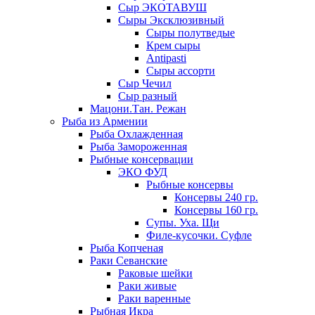
Сыр ЭКОТАВУШ
Сыры Эксклюзивный
Сыры полутведые
Крем сыры
Antipasti
Сыры ассорти
Сыр Чечил
Сыр разный
Мацони.Тан. Режан
Рыба из Армении
Рыба Охлажденная
Рыба Замороженная
Рыбные консервации
ЭКО ФУД
Рыбные консервы
Консервы 240 гр.
Консервы 160 гр.
Супы. Уха. Щи
Филе-кусочки. Суфле
Рыба Копченая
Раки Севанские
Раковые шейки
Раки живые
Раки варенные
Рыбная Икра