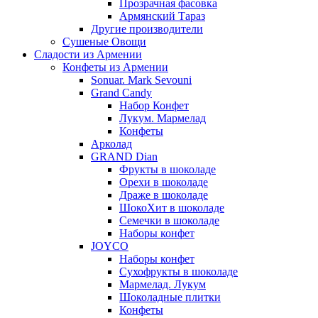
Прозрачная фасовка
Армянский Тараз
Другие производители
Сушеные Овощи
Сладости из Армении
Конфеты из Армении
Sonuar. Mark Sevouni
Grand Candy
Набор Конфет
Лукум. Мармелад
Конфеты
Арколад
GRAND Dian
Фрукты в шоколаде
Орехи в шоколаде
Драже в шоколаде
ШокоХит в шоколаде
Семечки в шоколаде
Наборы конфет
JOYCO
Наборы конфет
Сухофрукты в шоколаде
Мармелад. Лукум
Шоколадные плитки
Конфеты