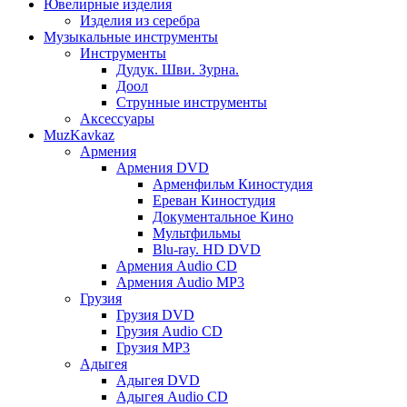
Ювелирные изделия
Изделия из серебра
Музыкальные инструменты
Инструменты
Дудук. Шви. Зурна.
Доол
Струнные инструменты
Аксессуары
MuzKavkaz
Армения
Армения DVD
Арменфильм Киностудия
Ереван Киностудия
Документальное Кино
Мультфильмы
Blu-ray. HD DVD
Армения Audio CD
Армения Audio MP3
Грузия
Грузия DVD
Грузия Audio CD
Грузия MP3
Адыгея
Адыгея DVD
Адыгея Audio CD