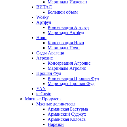
Маринады Иджеван
ВИТАЛ
Большой объем
Wosky
Артфуд
Консервация Артфуд
Маринады Артфуд
Ноян
Консервация Ноян
Маринады Ноян
Сады Арагаца
Агроянс
Консервация Агроянс
Маринады Агроянс
Прошян Фуд
Консервация Прошян Фуд
Маринады Прошян Фуд
YAN
te Gusto
Мясные Продукты
Мясные деликатесы
Армянская Бастурма
Армянский Суджух
Армянская Колбаса
Нарезки