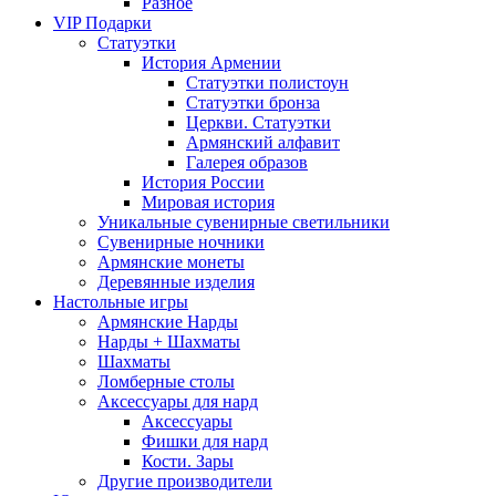
Разное
VIP Подарки
Статуэтки
История Армении
Статуэтки полистоун
Статуэтки бронза
Церкви. Статуэтки
Армянский алфавит
Галерея образов
История России
Мировая история
Уникальные сувенирные светильники
Сувенирные ночники
Армянские монеты
Деревянные изделия
Настольные игры
Армянские Нарды
Нарды + Шахматы
Шахматы
Ломберные столы
Аксессуары для нард
Аксессуары
Фишки для нард
Кости. Зары
Другие производители