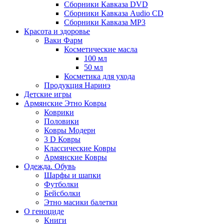
Сборники Кавказа DVD
Сборники Кавказа Audio CD
Сборники Кавказа MP3
Красота и здоровье
Ваки Фарм
Косметические масла
100 мл
50 мл
Косметика для ухода
Продукция Наринэ
Детские игры
Армянские Этно Ковры
Коврики
Половики
Ковры Модерн
3 D Ковры
Классические Ковры
Армянские Ковры
Одежда. Обувь
Шарфы и шапки
Футболки
Бейсболки
Этно масики балетки
О геноциде
Книги