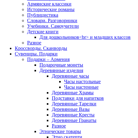
Армянские классики
Исторические романы
Публицистика
Словари. Разговорники
Учебники. Самоучители
Детские книги
Для дошкольников<br> и младших классов
Разное
Кроссворды. Сканворды
Сувениры. Подарки
Подарки – Армения
Подарочные монеты
Деревянные изделия
Деревянные часы
Часы настольные
Часы настенные
Деревянные Храмы
Подставки для напитков
Деревянные Тарелки
Деревянные Вазы
Деревянные Кресты
Деревянные Гранаты
Разное
Этнические товары
Этно скатерти