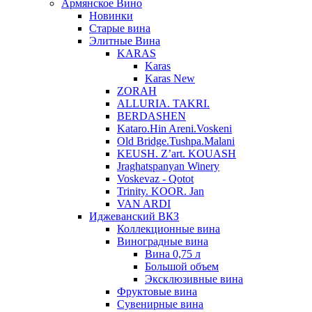
Армянское Вино
Новинки
Старые вина
Элитные Вина
KARAS
Karas
Karas New
ZORAH
ALLURIA. TAKRI.
BERDASHEN
Kataro.Hin Areni.Voskeni
Old Bridge.Tushpa.Malani
KEUSH. Z’art. KOUASH
Jraghatspanyan Winery
Voskevaz - Qotot
Trinity. KOOR. Jan
VAN ARDI
Иджеванский ВКЗ
Коллекционные вина
Виноградные вина
Вина 0,75 л
Большой объем
Эксклюзивные вина
Фруктовые вина
Cувенирные вина