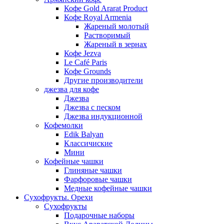
Кофе Gold Ararat Product
Кофе Royal Armenia
Жареный молотый
Растворимый
Жареный в зернах
Кофе Jezva
Le Café Paris
Кофе Grounds
Другие производители
джезва для кофе
Джезва
Джезва с песком
Джезва индукционной
Кофемолки
Edik Balyan
Классичиские
Мини
Кофейные чашки
Глиняные чашки
Фарфоровые чашки
Медные кофейные чашки
Сухофрукты. Орехи
Сухофрукты
Подарочные наборы