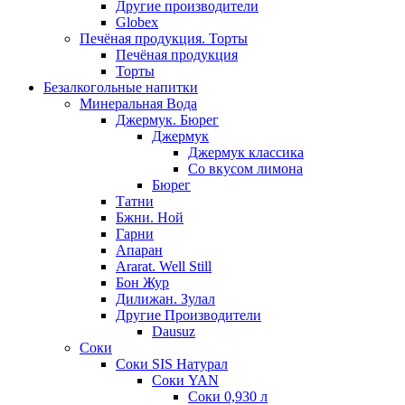
Другие производители
Globex
Печёная продукция. Торты
Печёная продукция
Торты
Безалкогольные напитки
Минеральная Вода
Джермук. Бюрег
Джермук
Джермук классика
Со вкусом лимона
Бюрег
Татни
Бжни. Ной
Гарни
Апаран
Ararat. Well Still
Бон Жур
Дилижан. Зулал
Другие Производители
Dausuz
Соки
Соки SIS Натурал
Соки YAN
Соки 0,930 л