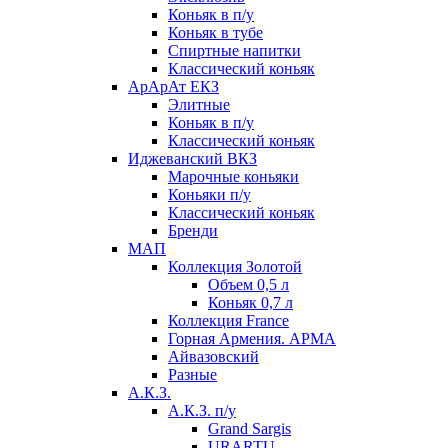
Коньяк в п/у
Коньяк в тубе
Спиртные напитки
Классический коньяк
АрАрАт ЕКЗ
Элитные
Коньяк в п/у
Классический коньяк
Иджеванский ВКЗ
Марочные коньяки
Коньяки п/у
Классический коньяк
Бренди
МАП
Коллекция Золотой
Объем 0,5 л
Коньяк 0,7 л
Коллекция France
Горная Армения. АРМА
Айвазовский
Разные
А.К.З.
А.К.З. п/у
Grand Sargis
URARTU