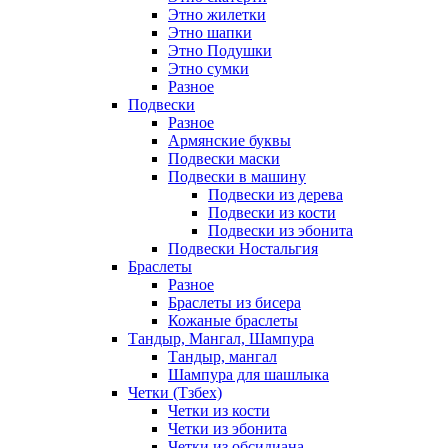
Этно жилетки
Этно шапки
Этно Подушки
Этно сумки
Разное
Подвески
Разное
Армянские буквы
Подвески маски
Подвески в машину
Подвески из дерева
Подвески из кости
Подвески из эбонита
Подвески Ностальгия
Браслеты
Разное
Браслеты из бисера
Кожаные браслеты
Тандыр, Мангал, Шампура
Тандыр, мангал
Шампура для шашлыка
Четки (Тзбех)
Четки из кости
Четки из эбонита
Четки из обсидиана