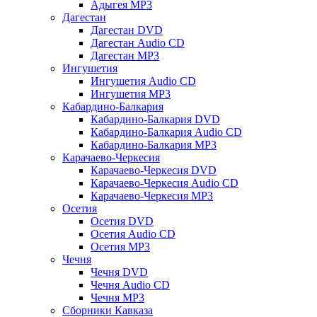
Адыгея MP3
Дагестан
Дагестан DVD
Дагестан Audio CD
Дагестан MP3
Ингушетия
Ингушетия Audio CD
Ингушетия MP3
Кабардино-Балкария
Кабардино-Балкария DVD
Кабардино-Балкария Audio CD
Кабардино-Балкария MP3
Карачаево-Черкесия
Карачаево-Черкесия DVD
Карачаево-Черкесия Audio CD
Карачаево-Черкесия MP3
Осетия
Осетия DVD
Осетия Audio CD
Осетия MP3
Чечня
Чечня DVD
Чечня Audio CD
Чечня MP3
Сборники Кавказа