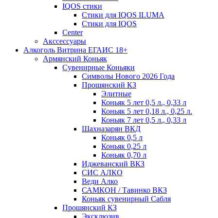
IQOS стики
Стики для IQOS ILUMA
Стики для IQOS
Сenter
Акссессуары
Алкоголь Витрина ЕГАИС 18+
Армянский Коньяк
Сувенирные Коньяки
Символы Нового 2026 Года
Прошянский КЗ
Элитные
Коньяк 5 лет 0,5 л., 0,33 л
Коньяк 5 лет 0,18 л., 0,25 л.
Коньяк 7 лет 0,5 л., 0,33 л
Шахназарян ВКД
Коньяк 0,5 л
Коньяк 0,25 л
Коньяк 0,70 л
Иджеванский ВКЗ
СИС АЛКО
Веди Алко
САМКОН / Тавинко ВКЗ
Коньяк сувенирный Сабля
Прошянский КЗ
Эксклюзив