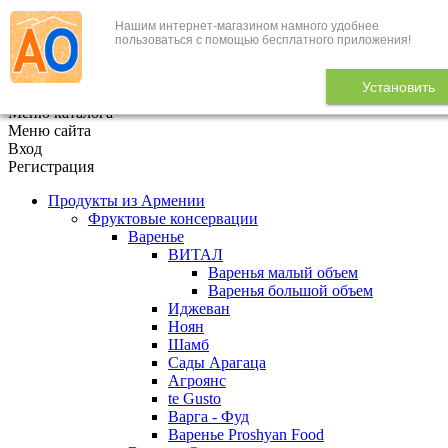
Нашим интернет-магазином намного удобнее
+7 (495) 646-888-1
пользоваться с помощью бесплатного приложения!
В корзине
0
товаров
Установить
x
Меню каталога
Меню сайта
Вход
Регистрация
Продукты из Армении
Фруктовые консервации
Варенье
ВИТАЛ
Варенья малый объем
Варенья большой объем
Иджеван
Ноян
Шамб
Сады Арагаца
Агроянс
te Gusto
Варга - Фуд
Варенье Proshyan Food