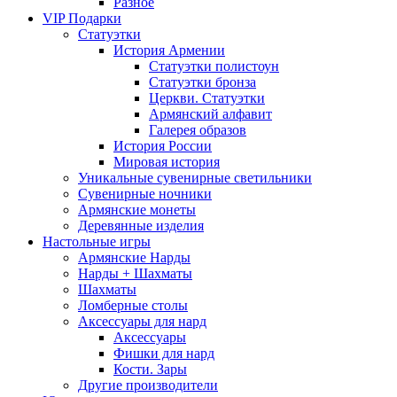
Разное
VIP Подарки
Статуэтки
История Армении
Статуэтки полистоун
Статуэтки бронза
Церкви. Статуэтки
Армянский алфавит
Галерея образов
История России
Мировая история
Уникальные сувенирные светильники
Сувенирные ночники
Армянские монеты
Деревянные изделия
Настольные игры
Армянские Нарды
Нарды + Шахматы
Шахматы
Ломберные столы
Аксессуары для нард
Аксессуары
Фишки для нард
Кости. Зары
Другие производители