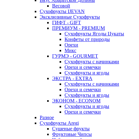
Вкус Араратской Долины
Весовой
Сухофрукты IJEVAN
Эксклюзивные Сухофрукты
ГИФТ - GIFT
ПРЕМИУМ - PREMIUM
Сухофрукты Ягоды Цукаты
Конфеты от природы
Орехи
Микс
ГУРМЭ - GOURMET
Сухофрукты с начинками
Орехи и семечки
Сухофрукты и ягоды
ЭКСТРА - EXTRA
Сухофрукты с начинками
Орехи и семечки
Сухофрукты и ягоды
ЭКОНОМ - ECONOM
Сухофрукты и ягоды
Орехи и семечки
Разное
Сухофрукты Aregi
Сушеные фрукты
Фруктовые Чипсы