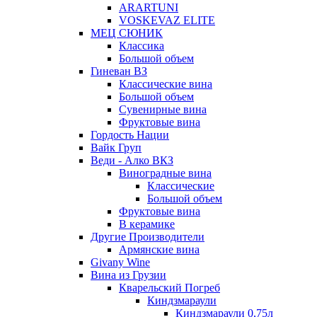
ARARTUNI
VOSKEVAZ ELITE
МЕЦ СЮНИК
Классика
Большой объем
Гиневан ВЗ
Классические вина
Большой объем
Сувенирные вина
Фруктовые вина
Гордость Нации
Вайк Груп
Веди - Алко ВКЗ
Виноградные вина
Классические
Большой объем
Фруктовые вина
В керамике
Другие Производители
Армянские вина
Givany Wine
Вина из Грузии
Кварельский Погреб
Киндзмараули
Киндзмараули 0,75л