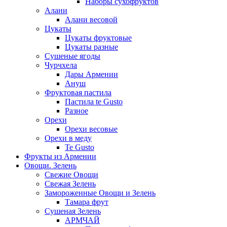
Наборы сухофруктов
Алани
Алани весовой
Цукаты
Цукаты фруктовые
Цукаты разные
Сушеные ягоды
Чурчхела
Дары Армении
Ануш
Фруктовая пастила
Пастила te Gusto
Разное
Орехи
Орехи весовые
Орехи в меду
Te Gusto
Фрукты из Армении
Овощи. Зелень
Свежие Овощи
Свежая Зелень
Замороженные Овощи и Зелень
Тамара фрут
Сушеная Зелень
АРМЧАЙ