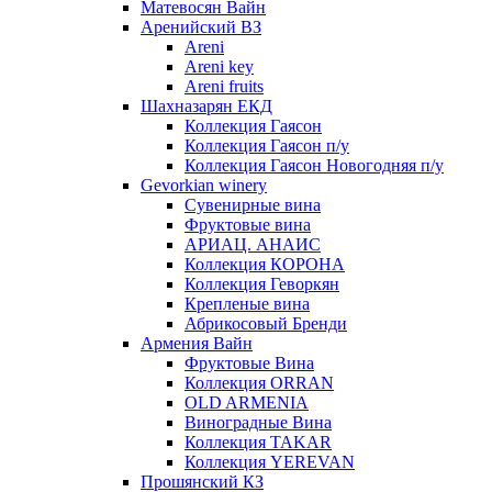
Матевосян Вайн
Аренийский ВЗ
Areni
Areni key
Areni fruits
Шахназарян ЕКД
Коллекция Гаясон
Коллекция Гаясон п/у
Коллекция Гаясон Новогодняя п/у
Gevorkian winery
Сувенирные вина
Фруктовые вина
АРИАЦ. АНАИС
Коллекция КОРОНА
Коллекция Геворкян
Крепленые вина
Абрикосовый Бренди
Армения Вайн
Фруктовые Вина
Коллекция ORRAN
OLD ARMENIA
Виноградные Вина
Коллекция TAKAR
Коллекция YEREVAN
Прошянский КЗ