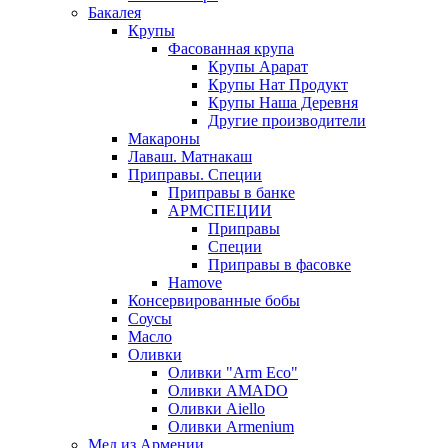
Бакалея
Крупы
Фасованная крупа
Крупы Арарат
Крупы Нат Продукт
Крупы Наша Деревня
Другие производители
Макароны
Лаваш. Матнакаш
Приправы. Специи
Приправы в банке
АРМСПЕЦИИ
Приправы
Специи
Приправы в фасовке
Hamove
Консервированные бобы
Соусы
Масло
Оливки
Оливки "Arm Eco"
Оливки AMADO
Оливки Aiello
Оливки Armenium
Мед из Армении