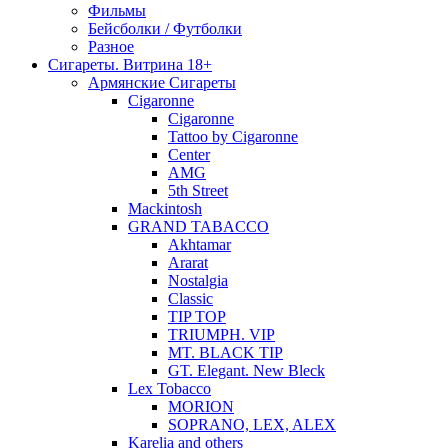
Фильмы
Бейсболки / Футболки
Разное
Сигареты. Витрина 18+
Армянские Сигареты
Cigaronne
Cigaronne
Tattoo by Cigaronne
Center
AMG
5th Street
Mackintosh
GRAND TABACCO
Akhtamar
Ararat
Nostalgia
Classic
TIP TOP
TRIUMPH. VIP
MT. BLACK TIP
GT. Elegant. New Bleck
Lex Tobacco
MORION
SOPRANO, LEX, ALEX
Karelia and others