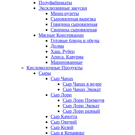
Полуфабрикаты
Эксклюзивные закуски
Мини-рулеты
Сыровяленая вырезка
Говядина сыровяленая
Свинина сыровяленая
Мясные Консервации
Готовые блюда и обеды
Долма
Хаш. Рубец
Ариса. Кавурма
Маринованные
Кисломолочные Продукты
Сыры
Сыр Чанах
Сыр Чанах в ведре
Сыр Чанах Экокат
Сыр Лори
Сыр Лори Премиум
Сыр Лори Экокат
Сыр Лори разный
Сыр Качотта
Сыр Овечий
Сыр Козий
Сыр в Керамике