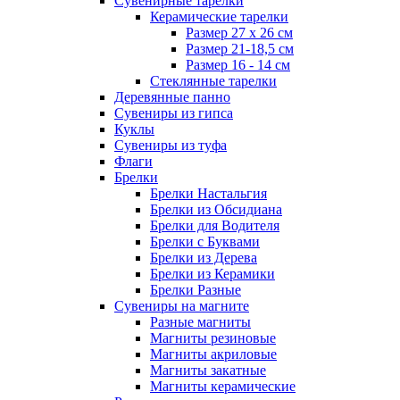
Сувенирные тарелки
Керамические тарелки
Размер 27 х 26 см
Размер 21-18,5 см
Размер 16 - 14 см
Стеклянные тарелки
Деревянные панно
Сувениры из гипса
Куклы
Сувениры из туфа
Флаги
Брелки
Брелки Настальгия
Брелки из Обсидиана
Брелки для Водителя
Брелки с Буквами
Брелки из Дерева
Брелки из Керамики
Брелки Разные
Сувениры на магните
Разные магниты
Магниты резиновые
Магниты акриловые
Магниты закатные
Магниты керамические