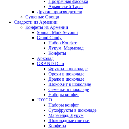
Прозрачная фасовка
Армянский Тараз
Другие производители
Сушеные Овощи
Сладости из Армении
Конфеты из Армении
Sonuar. Mark Sevouni
Grand Candy
Набор Конфет
Лукум. Мармелад
Конфеты
Арколад
GRAND Dian
Фрукты в шоколаде
Орехи в шоколаде
Драже в шоколаде
ШокоХит в шоколаде
Семечки в шоколаде
Наборы конфет
JOYCO
Наборы конфет
Сухофрукты в шоколаде
Мармелад. Лукум
Шоколадные плитки
Конфеты