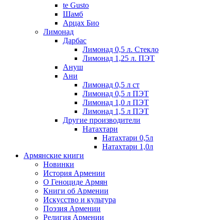
te Gusto
Шамб
Арцах Био
Лимонад
Дарбас
Лимонад 0,5 л. Стекло
Лимонад 1,25 л. ПЭТ
Ануш
Ани
Лимонад 0,5 л ст
Лимонад 0,5 л ПЭТ
Лимонад 1,0 л ПЭТ
Лимонад 1,5 л ПЭТ
Другие производители
Натахтари
Натахтари 0,5л
Натахтари 1,0л
Армянские книги
Новинки
История Армении
О Геноциде Армян
Книги об Армении
Иcкусство и культура
Поэзия Армении
Религия Армении