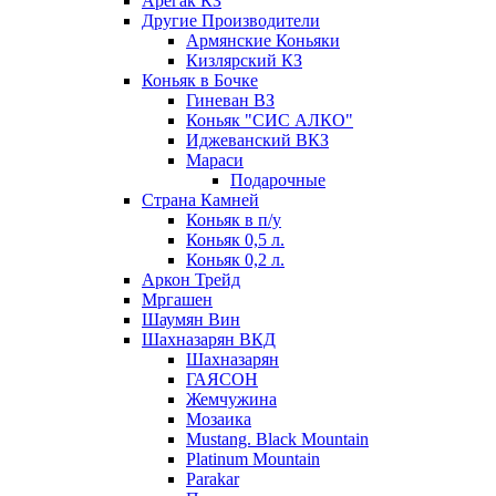
Арегак КЗ
Другие Производители
Армянские Коньяки
Кизлярский КЗ
Коньяк в Бочке
Гиневан ВЗ
Коньяк "СИС АЛКО"
Иджеванский ВКЗ
Мараси
Подарочные
Страна Камней
Коньяк в п/у
Коньяк 0,5 л.
Коньяк 0,2 л.
Аркон Трейд
Мргашен
Шаумян Вин
Шахназарян ВКД
Шахназарян
ГАЯСОН
Жемчужина
Мозаика
Mustang. Black Mountain
Platinum Mountain
Parakar