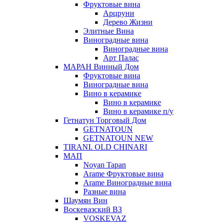
Фруктовые вина
Арцруни
Дерево Жизни
Элитные Вина
Виноградные вина
Виноградные вина
Арт Палас
МАРАН Винный Дом
Фруктовые вина
Виноградные вина
Вино в керамике
Вино в керамике
Вино в керамике п/у
Гетнатун Торговый Дом
GETNATOUN
GETNATOUN NEW
TIRANI. OLD CHINARI
МАП
Noyan Tapan
Arame Фруктовые вина
Arame Виноградные вина
Разные вина
Шаумян Вин
Воскевазский ВЗ
VOSKEVAZ