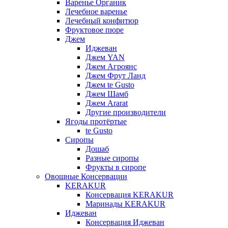
Варенье Органик
Лечебное варенье
Лечебный конфитюр
Фруктовое пюре
Джем
Иджеван
Джем YAN
Джем Агроянс
Джем Фрут Ланд
Джем te Gusto
Джем Шамб
Джем Ararat
Другие производители
Ягоды протёртые
te Gusto
Сиропы
Дошаб
Разные сиропы
Фрукты в сиропе
Овощные Консервации
KERAKUR
Консервация KERAKUR
Маринады KERAKUR
Иджеван
Консервация Иджеван