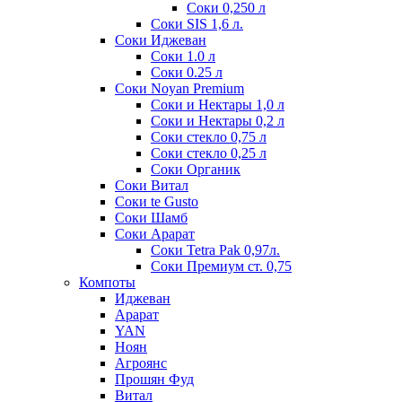
Соки 0,250 л
Соки SIS 1,6 л.
Соки Иджеван
Соки 1.0 л
Соки 0.25 л
Соки Noyan Premium
Соки и Нектары 1,0 л
Соки и Нектары 0,2 л
Соки стекло 0,75 л
Соки стекло 0,25 л
Соки Органик
Соки Витал
Соки te Gusto
Соки Шамб
Соки Арарат
Соки Tetra Pak 0,97л.
Соки Премиум ст. 0,75
Компоты
Иджеван
Арарат
YAN
Ноян
Агроянс
Прошян Фуд
Витал