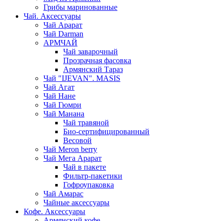
Грибы маринованные
Чай. Аксессуары
Чай Арарат
Чай Darman
АРМЧАЙ
Чай заварочный
Прозрачная фасовка
Армянский Тараз
Чай "IJEVAN". MASIS
Чай Агат
Чай Нане
Чай Гюмри
Чай Манана
Чай травяной
Био-сертифицированный
Весовой
Чай Meron berry
Чай Мега Арарат
Чай в пакете
Фильтр-пакетики
Гофроупаковка
Чай Амарас
Чайные аксессуары
Кофе. Аксессуары
Армянский кофе