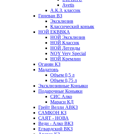
Avetis
А.К.З. классик
Гиневан ВЗ
Эксклюзив
Классический коньяк
НОЙ ЕКВВКА
НОЙ Эксклюзив
НОЙ Классик
НОЙ Легенды
NOY Very Speсial
НОЙ Кремлин
Оганян КЗ
Мадатовъ
Объем 0,5 л
Объем 0,75 л
Эксклюзивные Коньяки
Подарочные Коньяки
СИС Алко
Мараси КД
Грейт Велли АВКЗ
САМКОН КЗ
САЯТ - НОВА
Веди - Алко ВКЗ
Егвардский ВКЗ