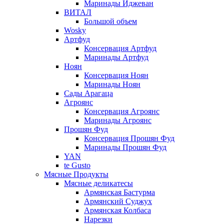
Маринады Иджеван
ВИТАЛ
Большой объем
Wosky
Артфуд
Консервация Артфуд
Маринады Артфуд
Ноян
Консервация Ноян
Маринады Ноян
Сады Арагаца
Агроянс
Консервация Агроянс
Маринады Агроянс
Прошян Фуд
Консервация Прошян Фуд
Маринады Прошян Фуд
YAN
te Gusto
Мясные Продукты
Мясные деликатесы
Армянская Бастурма
Армянский Суджух
Армянская Колбаса
Нарезки