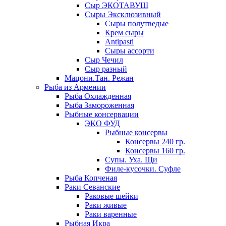
Сыр ЭКОТАВУШ
Сыры Эксклюзивный
Сыры полутведые
Крем сыры
Antipasti
Сыры ассорти
Сыр Чечил
Сыр разный
Мацони.Тан. Режан
Рыба из Армении
Рыба Охлажденная
Рыба Замороженная
Рыбные консервации
ЭКО ФУД
Рыбные консервы
Консервы 240 гр.
Консервы 160 гр.
Супы. Уха. Щи
Филе-кусочки. Суфле
Рыба Копченая
Раки Севанские
Раковые шейки
Раки живые
Раки варенные
Рыбная Икра