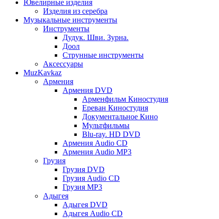
Ювелирные изделия
Изделия из серебра
Музыкальные инструменты
Инструменты
Дудук. Шви. Зурна.
Доол
Струнные инструменты
Аксессуары
MuzKavkaz
Армения
Армения DVD
Арменфильм Киностудия
Ереван Киностудия
Документальное Кино
Мультфильмы
Blu-ray. HD DVD
Армения Audio CD
Армения Audio MP3
Грузия
Грузия DVD
Грузия Audio CD
Грузия MP3
Адыгея
Адыгея DVD
Адыгея Audio CD