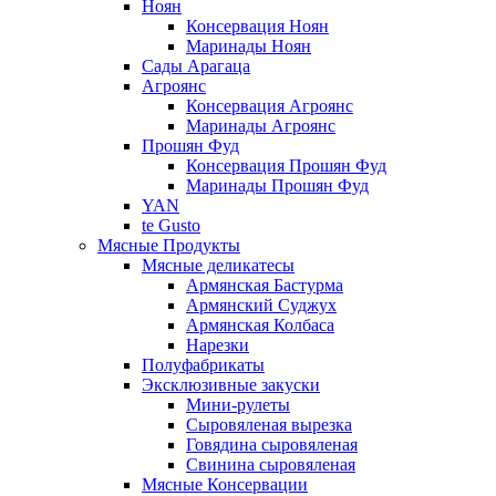
Ноян
Консервация Ноян
Маринады Ноян
Сады Арагаца
Агроянс
Консервация Агроянс
Маринады Агроянс
Прошян Фуд
Консервация Прошян Фуд
Маринады Прошян Фуд
YAN
te Gusto
Мясные Продукты
Мясные деликатесы
Армянская Бастурма
Армянский Суджух
Армянская Колбаса
Нарезки
Полуфабрикаты
Эксклюзивные закуски
Мини-рулеты
Сыровяленая вырезка
Говядина сыровяленая
Свинина сыровяленая
Мясные Консервации