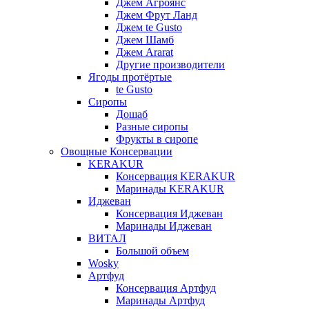
Джем Агроянс
Джем Фрут Ланд
Джем te Gusto
Джем Шамб
Джем Ararat
Другие производители
Ягоды протёртые
te Gusto
Сиропы
Дошаб
Разные сиропы
Фрукты в сиропе
Овощные Консервации
KERAKUR
Консервация KERAKUR
Маринады KERAKUR
Иджеван
Консервация Иджеван
Маринады Иджеван
ВИТАЛ
Большой объем
Wosky
Артфуд
Консервация Артфуд
Маринады Артфуд