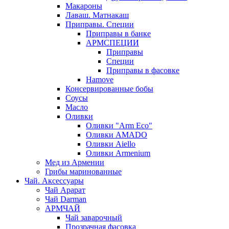
Макароны
Лаваш. Матнакаш
Приправы. Специи
Приправы в банке
АРМСПЕЦИИ
Приправы
Специи
Приправы в фасовке
Hamove
Консервированные бобы
Соусы
Масло
Оливки
Оливки "Arm Eco"
Оливки AMADO
Оливки Aiello
Оливки Armenium
Мед из Армении
Грибы маринованные
Чай. Аксессуары
Чай Арарат
Чай Darman
АРМЧАЙ
Чай заварочный
Прозрачная фасовка