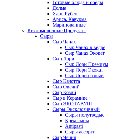
Готовые блюда и обеды
Долма
Хаш. Рубец
Ариса. Кавурма
Маринованные
Кисломолочные Продукты
Сыры
Сыр Чанах
Сыр Чанах в ведре
Сыр Чанах Экокат
Сыр Лори
Сыр Лори Премиум
Сыр Лори Экокат
Сыр Лори разный
Сыр Качотта
Сыр Овечий
Сыр Козий
Сыр в Керамике
Сыр ЭКОТАВУШ
Сыры Эксклюзивный
Сыры полутведые
Крем сыры
Antipasti
Сыры ассорти
Сыр Чечил