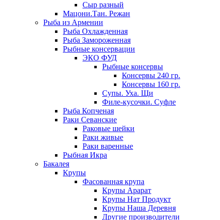
Сыр разный
Мацони.Тан. Режан
Рыба из Армении
Рыба Охлажденная
Рыба Замороженная
Рыбные консервации
ЭКО ФУД
Рыбные консервы
Консервы 240 гр.
Консервы 160 гр.
Супы. Уха. Щи
Филе-кусочки. Суфле
Рыба Копченая
Раки Севанские
Раковые шейки
Раки живые
Раки варенные
Рыбная Икра
Бакалея
Крупы
Фасованная крупа
Крупы Арарат
Крупы Нат Продукт
Крупы Наша Деревня
Другие производители