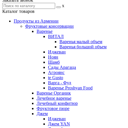
Заказать звонок
x
Каталог товаров
Продукты из Армении
Фруктовые консервации
Варенье
ВИТАЛ
Варенья малый объем
Варенья большой объем
Иджеван
Ноян
Шамб
Сады Арагаца
Агроянс
te Gusto
Варга - Фуд
Варенье Proshyan Food
Варенье Органик
Лечебное варенье
Лечебный конфитюр
Фруктовое пюре
Джем
Иджеван
Джем YAN