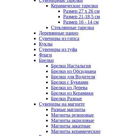
Сувенирные тарелки
Керамические тарелки
Размер 27 х 26 см
Размер 21-18,5 см
Размер 16 - 14 см
Стеклянные тарелки
Деревянные панно
Сувениры из гипса
Куклы
Сувениры из туфа
Флаги
Брелки
Брелки Настальгия
Брелки из Обсидиана
Брелки для Водителя
Брелки с Буквами
Брелки из Дерева
Брелки из Керамики
Брелки Разные
Сувениры на магните
Разные магниты
Магниты резиновые
Магниты акриловые
Магниты закатные
Магниты керамические