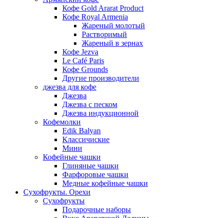
Кофе Gold Ararat Product
Кофе Royal Armenia
Жареный молотый
Растворимый
Жареный в зернах
Кофе Jezva
Le Café Paris
Кофе Grounds
Другие производители
джезва для кофе
Джезва
Джезва с песком
Джезва индукционной
Кофемолки
Edik Balyan
Классичиские
Мини
Кофейные чашки
Глиняные чашки
Фарфоровые чашки
Медные кофейные чашки
Сухофрукты. Орехи
Сухофрукты
Подарочные наборы