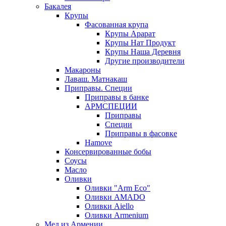
Бакалея
Крупы
Фасованная крупа
Крупы Арарат
Крупы Нат Продукт
Крупы Наша Деревня
Другие производители
Макароны
Лаваш. Матнакаш
Приправы. Специи
Приправы в банке
АРМСПЕЦИИ
Приправы
Специи
Приправы в фасовке
Hamove
Консервированные бобы
Соусы
Масло
Оливки
Оливки "Arm Eco"
Оливки AMADO
Оливки Aiello
Оливки Armenium
Мед из Армении