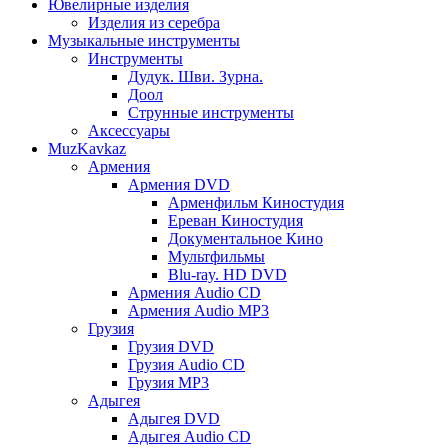
Ювелирные изделия
Изделия из серебра
Музыкальные инструменты
Инструменты
Дудук. Шви. Зурна.
Доол
Струнные инструменты
Аксессуары
MuzKavkaz
Армения
Армения DVD
Арменфильм Киностудия
Ереван Киностудия
Документальное Кино
Мультфильмы
Blu-ray. HD DVD
Армения Audio CD
Армения Audio MP3
Грузия
Грузия DVD
Грузия Audio CD
Грузия MP3
Адыгея
Адыгея DVD
Адыгея Audio CD