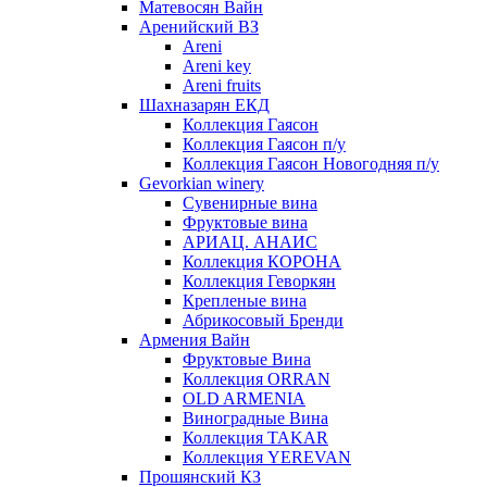
Матевосян Вайн
Аренийский ВЗ
Areni
Areni key
Areni fruits
Шахназарян ЕКД
Коллекция Гаясон
Коллекция Гаясон п/у
Коллекция Гаясон Новогодняя п/у
Gevorkian winery
Сувенирные вина
Фруктовые вина
АРИАЦ. АНАИС
Коллекция КОРОНА
Коллекция Геворкян
Крепленые вина
Абрикосовый Бренди
Армения Вайн
Фруктовые Вина
Коллекция ORRAN
OLD ARMENIA
Виноградные Вина
Коллекция TAKAR
Коллекция YEREVAN
Прошянский КЗ