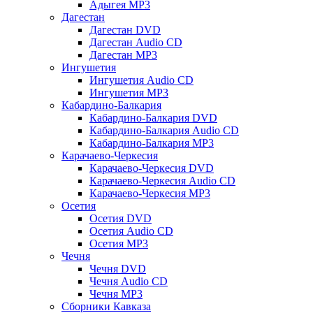
Адыгея MP3
Дагестан
Дагестан DVD
Дагестан Audio CD
Дагестан MP3
Ингушетия
Ингушетия Audio CD
Ингушетия MP3
Кабардино-Балкария
Кабардино-Балкария DVD
Кабардино-Балкария Audio CD
Кабардино-Балкария MP3
Карачаево-Черкесия
Карачаево-Черкесия DVD
Карачаево-Черкесия Audio CD
Карачаево-Черкесия MP3
Осетия
Осетия DVD
Осетия Audio CD
Осетия MP3
Чечня
Чечня DVD
Чечня Audio CD
Чечня MP3
Сборники Кавказа