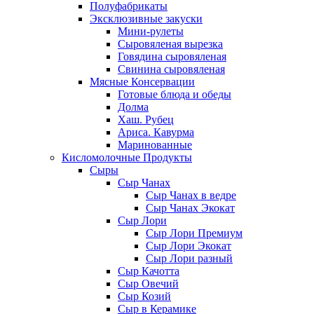
Полуфабрикаты
Эксклюзивные закуски
Мини-рулеты
Сыровяленая вырезка
Говядина сыровяленая
Свинина сыровяленая
Мясные Консервации
Готовые блюда и обеды
Долма
Хаш. Рубец
Ариса. Кавурма
Маринованные
Кисломолочные Продукты
Сыры
Сыр Чанах
Сыр Чанах в ведре
Сыр Чанах Экокат
Сыр Лори
Сыр Лори Премиум
Сыр Лори Экокат
Сыр Лори разный
Сыр Качотта
Сыр Овечий
Сыр Козий
Сыр в Керамике