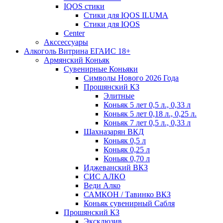
IQOS стики
Стики для IQOS ILUMA
Стики для IQOS
Сenter
Акссессуары
Алкоголь Витрина ЕГАИС 18+
Армянский Коньяк
Сувенирные Коньяки
Символы Нового 2026 Года
Прошянский КЗ
Элитные
Коньяк 5 лет 0,5 л., 0,33 л
Коньяк 5 лет 0,18 л., 0,25 л.
Коньяк 7 лет 0,5 л., 0,33 л
Шахназарян ВКД
Коньяк 0,5 л
Коньяк 0,25 л
Коньяк 0,70 л
Иджеванский ВКЗ
СИС АЛКО
Веди Алко
САМКОН / Тавинко ВКЗ
Коньяк сувенирный Сабля
Прошянский КЗ
Эксклюзив