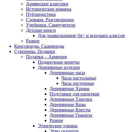
Армянские классики
Исторические романы
Публицистика
Словари. Разговорники
Учебники. Самоучители
Детские книги
Для дошкольников<br> и младших классов
Разное
Кроссворды. Сканворды
Сувениры. Подарки
Подарки – Армения
Подарочные монеты
Деревянные изделия
Деревянные часы
Часы настольные
Часы настенные
Деревянные Храмы
Подставки для напитков
Деревянные Тарелки
Деревянные Вазы
Деревянные Кресты
Деревянные Гранаты
Разное
Этнические товары
Этно скатерти