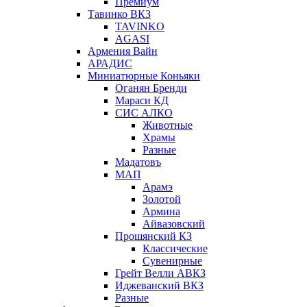
Премиум
Тавинко ВКЗ
TAVINKO
AGASI
Армения Вайн
АРАДИС
Миниатюрные Коньяки
Оганян Бренди
Мараси КД
СИС АЛКО
Животные
Храмы
Разные
Мадатовъ
МАП
Арамэ
Золотой
Армина
Айвазовский
Прошянский КЗ
Классические
Сувенирные
Грейт Велли АВКЗ
Иджеванский ВКЗ
Разные