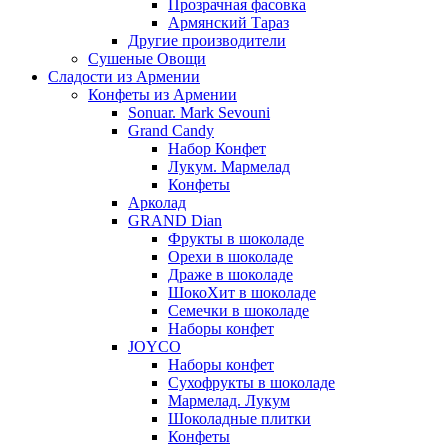
Прозрачная фасовка
Армянский Тараз
Другие производители
Сушеные Овощи
Сладости из Армении
Конфеты из Армении
Sonuar. Mark Sevouni
Grand Candy
Набор Конфет
Лукум. Мармелад
Конфеты
Арколад
GRAND Dian
Фрукты в шоколаде
Орехи в шоколаде
Драже в шоколаде
ШокоХит в шоколаде
Семечки в шоколаде
Наборы конфет
JOYCO
Наборы конфет
Сухофрукты в шоколаде
Мармелад. Лукум
Шоколадные плитки
Конфеты