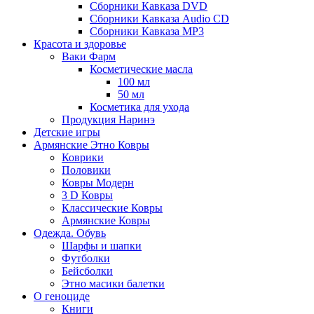
Сборники Кавказа DVD
Сборники Кавказа Audio CD
Сборники Кавказа MP3
Красота и здоровье
Ваки Фарм
Косметические масла
100 мл
50 мл
Косметика для ухода
Продукция Наринэ
Детские игры
Армянские Этно Ковры
Коврики
Половики
Ковры Модерн
3 D Ковры
Классические Ковры
Армянские Ковры
Одежда. Обувь
Шарфы и шапки
Футболки
Бейсболки
Этно масики балетки
О геноциде
Книги