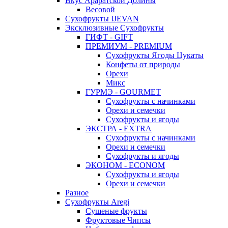
Вкус Араратской Долины
Весовой
Сухофрукты IJEVAN
Эксклюзивные Сухофрукты
ГИФТ - GIFT
ПРЕМИУМ - PREMIUM
Сухофрукты Ягоды Цукаты
Конфеты от природы
Орехи
Микс
ГУРМЭ - GOURMET
Сухофрукты с начинками
Орехи и семечки
Сухофрукты и ягоды
ЭКСТРА - EXTRA
Сухофрукты с начинками
Орехи и семечки
Сухофрукты и ягоды
ЭКОНОМ - ECONOM
Сухофрукты и ягоды
Орехи и семечки
Разное
Сухофрукты Aregi
Сушеные фрукты
Фруктовые Чипсы