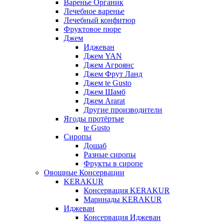
Варенье Органик
Лечебное варенье
Лечебный конфитюр
Фруктовое пюре
Джем
Иджеван
Джем YAN
Джем Агроянс
Джем Фрут Ланд
Джем te Gusto
Джем Шамб
Джем Ararat
Другие производители
Ягоды протёртые
te Gusto
Сиропы
Дошаб
Разные сиропы
Фрукты в сиропе
Овощные Консервации
KERAKUR
Консервация KERAKUR
Маринады KERAKUR
Иджеван
Консервация Иджеван