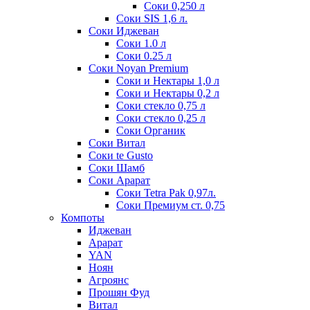
Соки 0,250 л
Соки SIS 1,6 л.
Соки Иджеван
Соки 1.0 л
Соки 0.25 л
Соки Noyan Premium
Соки и Нектары 1,0 л
Соки и Нектары 0,2 л
Соки стекло 0,75 л
Соки стекло 0,25 л
Соки Органик
Соки Витал
Соки te Gusto
Соки Шамб
Соки Арарат
Соки Tetra Pak 0,97л.
Соки Премиум ст. 0,75
Компоты
Иджеван
Арарат
YAN
Ноян
Агроянс
Прошян Фуд
Витал