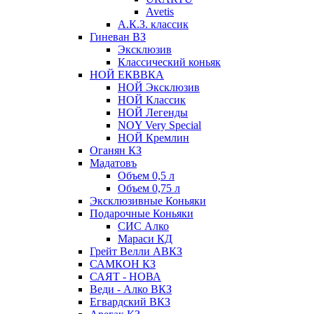
Avetis
А.К.З. классик
Гиневан ВЗ
Эксклюзив
Классический коньяк
НОЙ ЕКВВКА
НОЙ Эксклюзив
НОЙ Классик
НОЙ Легенды
NOY Very Speсial
НОЙ Кремлин
Оганян КЗ
Мадатовъ
Объем 0,5 л
Объем 0,75 л
Эксклюзивные Коньяки
Подарочные Коньяки
СИС Алко
Мараси КД
Грейт Велли АВКЗ
САМКОН КЗ
САЯТ - НОВА
Веди - Алко ВКЗ
Егвардский ВКЗ