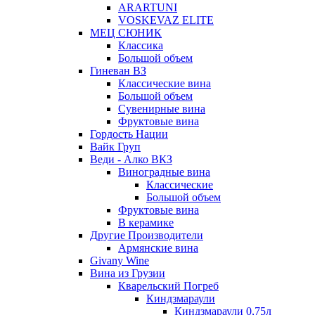
ARARTUNI
VOSKEVAZ ELITE
МЕЦ СЮНИК
Классика
Большой объем
Гиневан ВЗ
Классические вина
Большой объем
Сувенирные вина
Фруктовые вина
Гордость Нации
Вайк Груп
Веди - Алко ВКЗ
Виноградные вина
Классические
Большой объем
Фруктовые вина
В керамике
Другие Производители
Армянские вина
Givany Wine
Вина из Грузии
Кварельский Погреб
Киндзмараули
Киндзмараули 0,75л