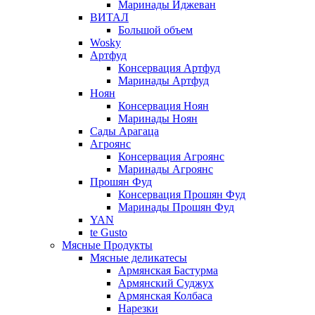
Маринады Иджеван
ВИТАЛ
Большой объем
Wosky
Артфуд
Консервация Артфуд
Маринады Артфуд
Ноян
Консервация Ноян
Маринады Ноян
Сады Арагаца
Агроянс
Консервация Агроянс
Маринады Агроянс
Прошян Фуд
Консервация Прошян Фуд
Маринады Прошян Фуд
YAN
te Gusto
Мясные Продукты
Мясные деликатесы
Армянская Бастурма
Армянский Суджух
Армянская Колбаса
Нарезки