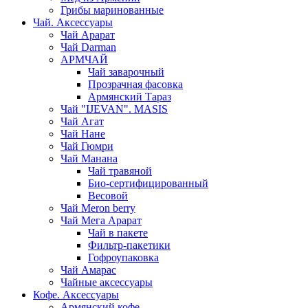
Грибы маринованные
Чай. Аксессуары
Чай Арарат
Чай Darman
АРМЧАЙ
Чай заварочный
Прозрачная фасовка
Армянский Тараз
Чай "IJEVAN". MASIS
Чай Агат
Чай Нане
Чай Гюмри
Чай Манана
Чай травяной
Био-сертифицированный
Весовой
Чай Meron berry
Чай Мега Арарат
Чай в пакете
Фильтр-пакетики
Гофроупаковка
Чай Амарас
Чайные аксессуары
Кофе. Аксессуары
Армянский кофе