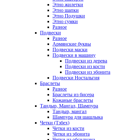
Этно жилетки
Этно шапки
Этно Подушки
Этно сумки
Разное
Подвески
Разное
Армянские буквы
Подвески маски
Подвески в машину
Подвески из дерева
Подвески из кости
Подвески из эбонита
Подвески Ностальгия
Браслеты
Разное
Браслеты из бисера
Кожаные браслеты
Тандыр, Мангал, Шампура
Тандыр, мангал
Шампура для шашлыка
Четки (Тзбех)
Четки из кости
Четки из эбонита
Четки из обсидиана