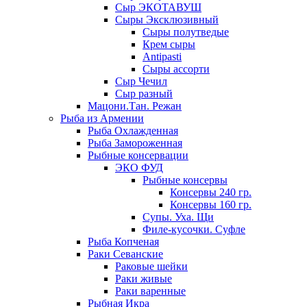
Сыр ЭКОТАВУШ
Сыры Эксклюзивный
Сыры полутведые
Крем сыры
Antipasti
Сыры ассорти
Сыр Чечил
Сыр разный
Мацони.Тан. Режан
Рыба из Армении
Рыба Охлажденная
Рыба Замороженная
Рыбные консервации
ЭКО ФУД
Рыбные консервы
Консервы 240 гр.
Консервы 160 гр.
Супы. Уха. Щи
Филе-кусочки. Суфле
Рыба Копченая
Раки Севанские
Раковые шейки
Раки живые
Раки варенные
Рыбная Икра