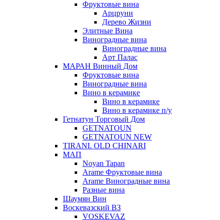
Фруктовые вина
Арцруни
Дерево Жизни
Элитные Вина
Виноградные вина
Виноградные вина
Арт Палас
МАРАН Винный Дом
Фруктовые вина
Виноградные вина
Вино в керамике
Вино в керамике
Вино в керамике п/у
Гетнатун Торговый Дом
GETNATOUN
GETNATOUN NEW
TIRANI. OLD CHINARI
МАП
Noyan Tapan
Arame Фруктовые вина
Arame Виноградные вина
Разные вина
Шаумян Вин
Воскевазский ВЗ
VOSKEVAZ