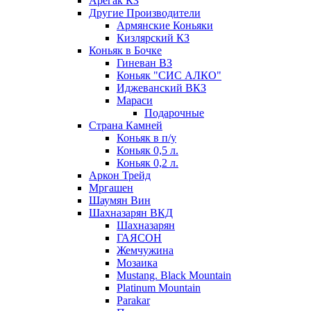
Арегак КЗ
Другие Производители
Армянские Коньяки
Кизлярский КЗ
Коньяк в Бочке
Гиневан ВЗ
Коньяк "СИС АЛКО"
Иджеванский ВКЗ
Мараси
Подарочные
Страна Камней
Коньяк в п/у
Коньяк 0,5 л.
Коньяк 0,2 л.
Аркон Трейд
Мргашен
Шаумян Вин
Шахназарян ВКД
Шахназарян
ГАЯСОН
Жемчужина
Мозаика
Mustang. Black Mountain
Platinum Mountain
Parakar