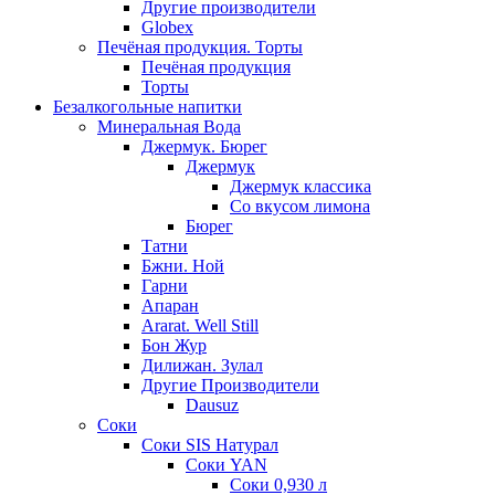
Другие производители
Globex
Печёная продукция. Торты
Печёная продукция
Торты
Безалкогольные напитки
Минеральная Вода
Джермук. Бюрег
Джермук
Джермук классика
Со вкусом лимона
Бюрег
Татни
Бжни. Ной
Гарни
Апаран
Ararat. Well Still
Бон Жур
Дилижан. Зулал
Другие Производители
Dausuz
Соки
Соки SIS Натурал
Соки YAN
Соки 0,930 л