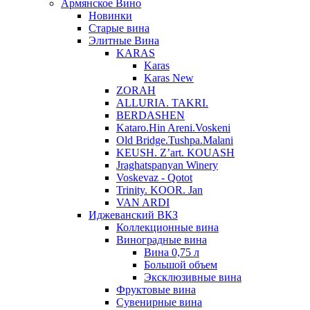
Армянское Вино
Новинки
Старые вина
Элитные Вина
KARAS
Karas
Karas New
ZORAH
ALLURIA. TAKRI.
BERDASHEN
Kataro.Hin Areni.Voskeni
Old Bridge.Tushpa.Malani
KEUSH. Z’art. KOUASH
Jraghatspanyan Winery
Voskevaz - Qotot
Trinity. KOOR. Jan
VAN ARDI
Иджеванский ВКЗ
Коллекционные вина
Виноградные вина
Вина 0,75 л
Большой объем
Эксклюзивные вина
Фруктовые вина
Cувенирные вина