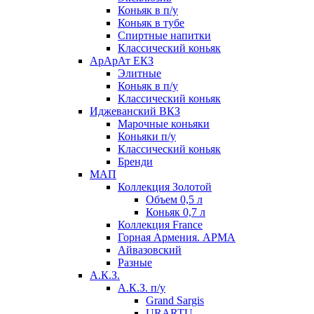
Коньяк в п/у
Коньяк в тубе
Спиртные напитки
Классический коньяк
АрАрАт ЕКЗ
Элитные
Коньяк в п/у
Классический коньяк
Иджеванский ВКЗ
Марочные коньяки
Коньяки п/у
Классический коньяк
Бренди
МАП
Коллекция Золотой
Объем 0,5 л
Коньяк 0,7 л
Коллекция France
Горная Армения. АРМА
Айвазовский
Разные
А.К.З.
А.К.З. п/у
Grand Sargis
URARTU