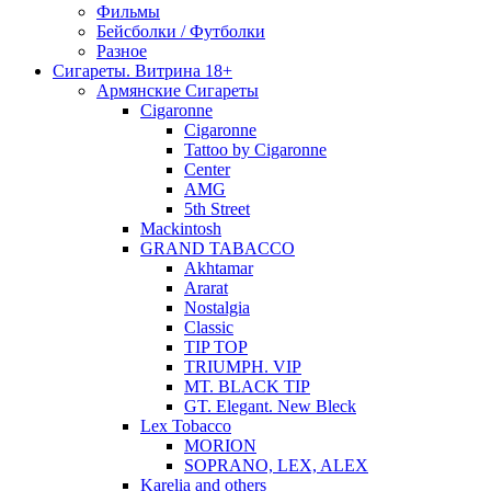
Фильмы
Бейсболки / Футболки
Разное
Сигареты. Витрина 18+
Армянские Сигареты
Cigaronne
Cigaronne
Tattoo by Cigaronne
Center
AMG
5th Street
Mackintosh
GRAND TABACCO
Akhtamar
Ararat
Nostalgia
Classic
TIP TOP
TRIUMPH. VIP
MT. BLACK TIP
GT. Elegant. New Bleck
Lex Tobacco
MORION
SOPRANO, LEX, ALEX
Karelia and others