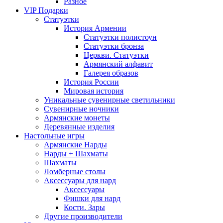
Разное
VIP Подарки
Статуэтки
История Армении
Статуэтки полистоун
Статуэтки бронза
Церкви. Статуэтки
Армянский алфавит
Галерея образов
История России
Мировая история
Уникальные сувенирные светильники
Сувенирные ночники
Армянские монеты
Деревянные изделия
Настольные игры
Армянские Нарды
Нарды + Шахматы
Шахматы
Ломберные столы
Аксессуары для нард
Аксессуары
Фишки для нард
Кости. Зары
Другие производители