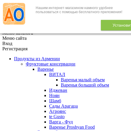
Нашим интернет-магазином намного удобнее
+7 (495) 646-888-1
пользоваться с помощью бесплатного приложения!
В корзине
0
товаров
Установи
x
Меню каталога
Меню сайта
Вход
Регистрация
Продукты из Армении
Фруктовые консервации
Варенье
ВИТАЛ
Варенья малый объем
Варенья большой объем
Иджеван
Ноян
Шамб
Сады Арагаца
Агроянс
te Gusto
Варга - Фуд
Варенье Proshyan Food