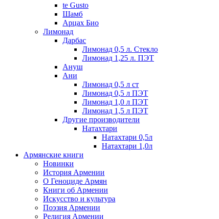
te Gusto
Шамб
Арцах Био
Лимонад
Дарбас
Лимонад 0,5 л. Стекло
Лимонад 1,25 л. ПЭТ
Ануш
Ани
Лимонад 0,5 л ст
Лимонад 0,5 л ПЭТ
Лимонад 1,0 л ПЭТ
Лимонад 1,5 л ПЭТ
Другие производители
Натахтари
Натахтари 0,5л
Натахтари 1,0л
Армянские книги
Новинки
История Армении
О Геноциде Армян
Книги об Армении
Иcкусство и культура
Поэзия Армении
Религия Армении