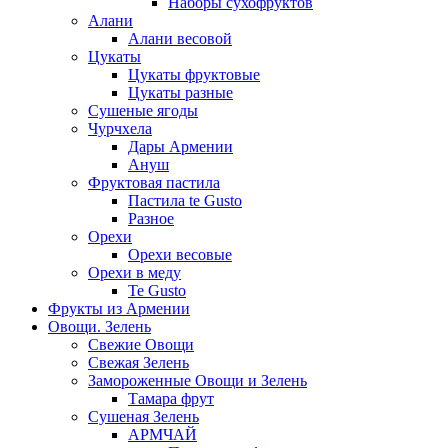
Наборы сухофруктов
Алани
Алани весовой
Цукаты
Цукаты фруктовые
Цукаты разные
Сушеные ягоды
Чурчхела
Дары Армении
Ануш
Фруктовая пастила
Пастила te Gusto
Разное
Орехи
Орехи весовые
Орехи в меду
Te Gusto
Фрукты из Армении
Овощи. Зелень
Свежие Овощи
Свежая Зелень
Замороженные Овощи и Зелень
Тамара фрут
Сушеная Зелень
АРМЧАЙ