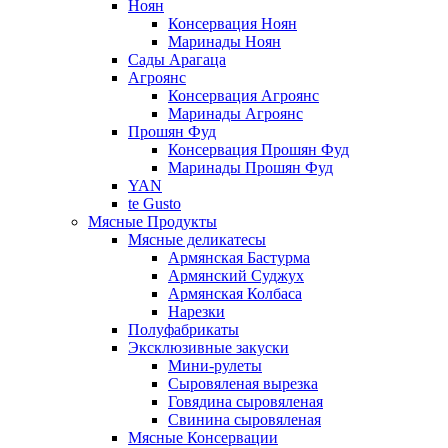
Ноян
Консервация Ноян
Маринады Ноян
Сады Арагаца
Агроянс
Консервация Агроянс
Маринады Агроянс
Прошян Фуд
Консервация Прошян Фуд
Маринады Прошян Фуд
YAN
te Gusto
Мясные Продукты
Мясные деликатесы
Армянская Бастурма
Армянский Суджух
Армянская Колбаса
Нарезки
Полуфабрикаты
Эксклюзивные закуски
Мини-рулеты
Сыровяленая вырезка
Говядина сыровяленая
Свинина сыровяленая
Мясные Консервации