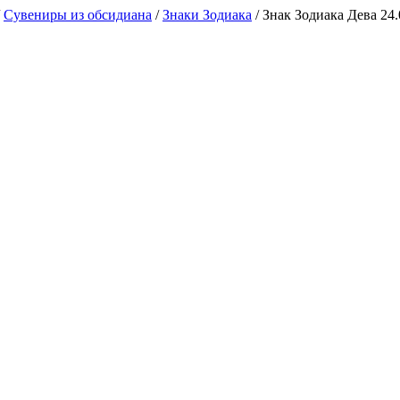
/
Сувениры из обсидиана
/
Знаки Зодиака
/
Знак Зодиака Дева 24.0