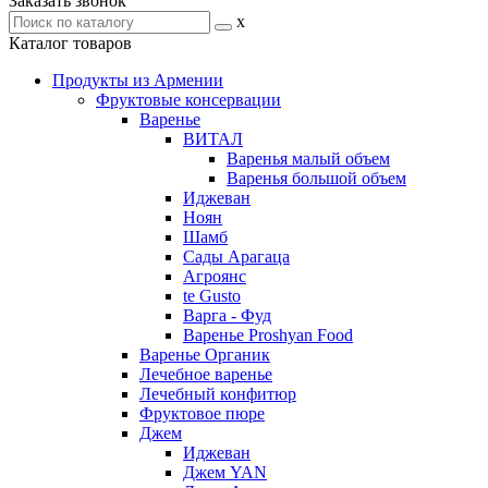
Заказать звонок
x
Каталог товаров
Продукты из Армении
Фруктовые консервации
Варенье
ВИТАЛ
Варенья малый объем
Варенья большой объем
Иджеван
Ноян
Шамб
Сады Арагаца
Агроянс
te Gusto
Варга - Фуд
Варенье Proshyan Food
Варенье Органик
Лечебное варенье
Лечебный конфитюр
Фруктовое пюре
Джем
Иджеван
Джем YAN