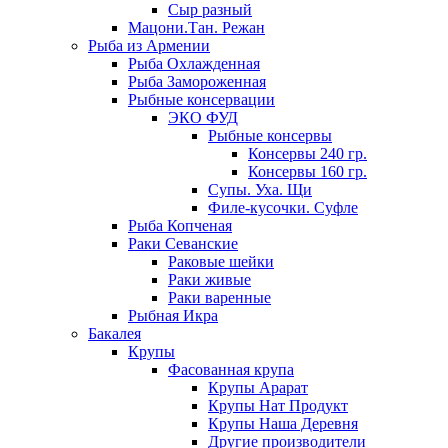
Сыр разный
Мацони.Тан. Режан
Рыба из Армении
Рыба Охлажденная
Рыба Замороженная
Рыбные консервации
ЭКО ФУД
Рыбные консервы
Консервы 240 гр.
Консервы 160 гр.
Супы. Уха. Щи
Филе-кусочки. Суфле
Рыба Копченая
Раки Севанские
Раковые шейки
Раки живые
Раки варенные
Рыбная Икра
Бакалея
Крупы
Фасованная крупа
Крупы Арарат
Крупы Нат Продукт
Крупы Наша Деревня
Другие производители