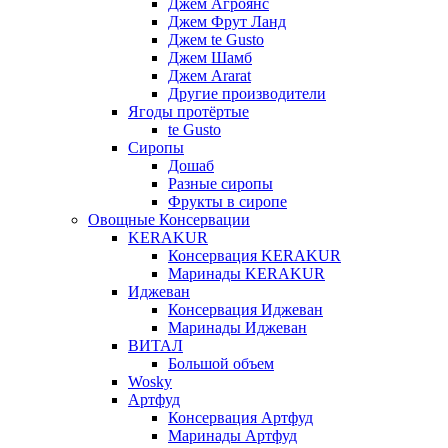
Джем Агроянс
Джем Фрут Ланд
Джем te Gusto
Джем Шамб
Джем Ararat
Другие производители
Ягоды протёртые
te Gusto
Сиропы
Дошаб
Разные сиропы
Фрукты в сиропе
Овощные Консервации
KERAKUR
Консервация KERAKUR
Маринады KERAKUR
Иджеван
Консервация Иджеван
Маринады Иджеван
ВИТАЛ
Большой объем
Wosky
Артфуд
Консервация Артфуд
Маринады Артфуд