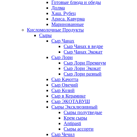
Готовые блюда и обеды
Долма
Хаш. Рубец
Ариса. Кавурма
Маринованные
Кисломолочные Продукты
Сыры
Сыр Чанах
Сыр Чанах в ведре
Сыр Чанах Экокат
Сыр Лори
Сыр Лори Премиум
Сыр Лори Экокат
Сыр Лори разный
Сыр Качотта
Сыр Овечий
Сыр Козий
Сыр в Керамике
Сыр ЭКОТАВУШ
Сыры Эксклюзивный
Сыры полутведые
Крем сыры
Antipasti
Сыры ассорти
Сыр Чечил