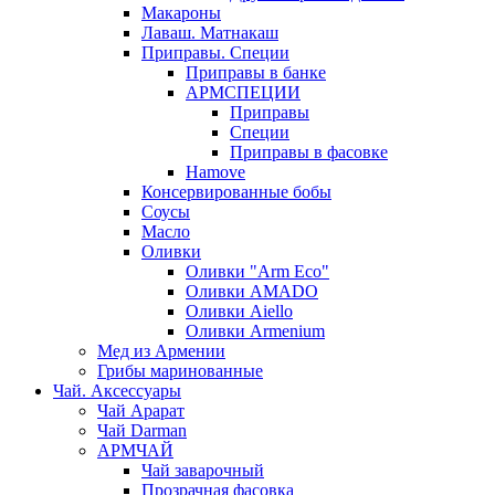
Макароны
Лаваш. Матнакаш
Приправы. Специи
Приправы в банке
АРМСПЕЦИИ
Приправы
Специи
Приправы в фасовке
Hamove
Консервированные бобы
Соусы
Масло
Оливки
Оливки "Arm Eco"
Оливки AMADO
Оливки Aiello
Оливки Armenium
Мед из Армении
Грибы маринованные
Чай. Аксессуары
Чай Арарат
Чай Darman
АРМЧАЙ
Чай заварочный
Прозрачная фасовка