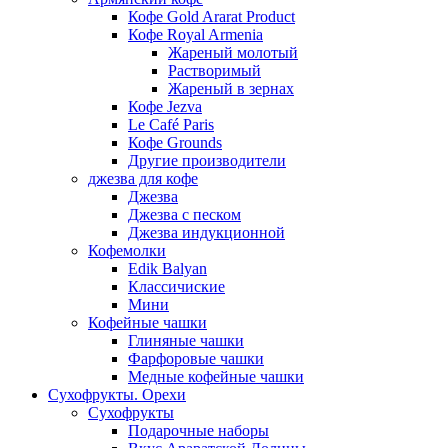
Кофе Gold Ararat Product
Кофе Royal Armenia
Жареный молотый
Растворимый
Жареный в зернах
Кофе Jezva
Le Café Paris
Кофе Grounds
Другие производители
джезва для кофе
Джезва
Джезва с песком
Джезва индукционной
Кофемолки
Edik Balyan
Классичиские
Мини
Кофейные чашки
Глиняные чашки
Фарфоровые чашки
Медные кофейные чашки
Сухофрукты. Орехи
Сухофрукты
Подарочные наборы