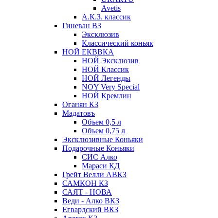
Avetis
А.К.З. классик
Гиневан ВЗ
Эксклюзив
Классический коньяк
НОЙ ЕКВВКА
НОЙ Эксклюзив
НОЙ Классик
НОЙ Легенды
NOY Very Speсial
НОЙ Кремлин
Оганян КЗ
Мадатовъ
Объем 0,5 л
Объем 0,75 л
Эксклюзивные Коньяки
Подарочные Коньяки
СИС Алко
Мараси КД
Грейт Велли АВКЗ
САМКОН КЗ
САЯТ - НОВА
Веди - Алко ВКЗ
Егвардский ВКЗ