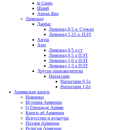
te Gusto
Шамб
Арцах Био
Лимонад
Дарбас
Лимонад 0,5 л. Стекло
Лимонад 1,25 л. ПЭТ
Ануш
Ани
Лимонад 0,5 л ст
Лимонад 0,5 л ПЭТ
Лимонад 1,0 л ПЭТ
Лимонад 1,5 л ПЭТ
Другие производители
Натахтари
Натахтари 0,5л
Натахтари 1,0л
Армянские книги
Новинки
История Армении
О Геноциде Армян
Книги об Армении
Иcкусство и культура
Поэзия Армении
Религия Армении