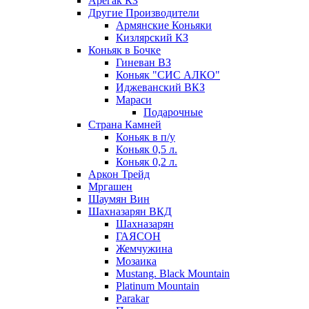
Арегак КЗ
Другие Производители
Армянские Коньяки
Кизлярский КЗ
Коньяк в Бочке
Гиневан ВЗ
Коньяк "СИС АЛКО"
Иджеванский ВКЗ
Мараси
Подарочные
Страна Камней
Коньяк в п/у
Коньяк 0,5 л.
Коньяк 0,2 л.
Аркон Трейд
Мргашен
Шаумян Вин
Шахназарян ВКД
Шахназарян
ГАЯСОН
Жемчужина
Мозаика
Mustang. Black Mountain
Platinum Mountain
Parakar