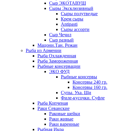
Сыр ЭКОТАВУШ
Сыры Эксклюзивный
Сыры полутведые
Крем сыры
Antipasti
Сыры ассорти
Сыр Чечил
Сыр разный
Мацони.Тан. Режан
Рыба из Армении
Рыба Охлажденная
Рыба Замороженная
Рыбные консервации
ЭКО ФУД
Рыбные консервы
Консервы 240 гр.
Консервы 160 гр.
Супы. Уха. Щи
Филе-кусочки. Суфле
Рыба Копченая
Раки Севанские
Раковые шейки
Раки живые
Раки варенные
Рыбная Икра