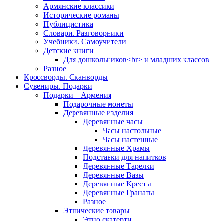
Армянские классики
Исторические романы
Публицистика
Словари. Разговорники
Учебники. Самоучители
Детские книги
Для дошкольников<br> и младших классов
Разное
Кроссворды. Сканворды
Сувениры. Подарки
Подарки – Армения
Подарочные монеты
Деревянные изделия
Деревянные часы
Часы настольные
Часы настенные
Деревянные Храмы
Подставки для напитков
Деревянные Тарелки
Деревянные Вазы
Деревянные Кресты
Деревянные Гранаты
Разное
Этнические товары
Этно скатерти