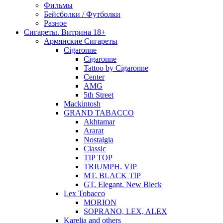
Фильмы
Бейсболки / Футболки
Разное
Сигареты. Витрина 18+
Армянские Сигареты
Cigaronne
Cigaronne
Tattoo by Cigaronne
Center
AMG
5th Street
Mackintosh
GRAND TABACCO
Akhtamar
Ararat
Nostalgia
Classic
TIP TOP
TRIUMPH. VIP
MT. BLACK TIP
GT. Elegant. New Bleck
Lex Tobacco
MORION
SOPRANO, LEX, ALEX
Karelia and others