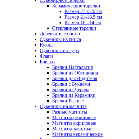
Сувенирные тарелки
Керамические тарелки
Размер 27 х 26 см
Размер 21-18,5 см
Размер 16 - 14 см
Стеклянные тарелки
Деревянные панно
Сувениры из гипса
Куклы
Сувениры из туфа
Флаги
Брелки
Брелки Настальгия
Брелки из Обсидиана
Брелки для Водителя
Брелки с Буквами
Брелки из Дерева
Брелки из Керамики
Брелки Разные
Сувениры на магните
Разные магниты
Магниты резиновые
Магниты акриловые
Магниты закатные
Магниты керамические