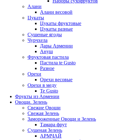
Наборы сухофруктов
Алани
Алани весовой
Цукаты
Цукаты фруктовые
Цукаты разные
Сушеные ягоды
Чурчхела
Дары Армении
Ануш
Фруктовая пастила
Пастила te Gusto
Разное
Орехи
Орехи весовые
Орехи в меду
Te Gusto
Фрукты из Армении
Овощи. Зелень
Свежие Овощи
Свежая Зелень
Замороженные Овощи и Зелень
Тамара фрут
Сушеная Зелень
АРМЧАЙ