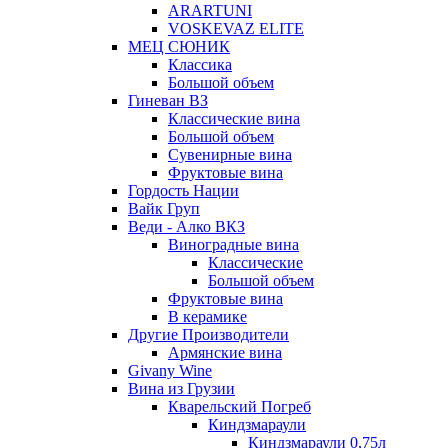
ARARTUNI
VOSKEVAZ ELITE
МЕЦ СЮНИК
Классика
Большой объем
Гиневан ВЗ
Классические вина
Большой объем
Сувенирные вина
Фруктовые вина
Гордость Нации
Вайк Груп
Веди - Алко ВКЗ
Виноградные вина
Классические
Большой объем
Фруктовые вина
В керамике
Другие Производители
Армянские вина
Givany Wine
Вина из Грузии
Кварельский Погреб
Киндзмараули
Киндзмараули 0,75л