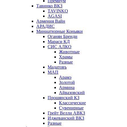
Премиум
Тавинко ВКЗ
TAVINKO
AGASI
Армения Вайн
АРАДИС
Миниатюрные Коньяки
Оганян Бренди
Мараси КД
СИС АЛКО
Животные
Храмы
Разные
Мадатовъ
МАП
Арамэ
Золотой
Армина
Айвазовский
Прошянский КЗ
Классические
Сувенирные
Грейт Велли АВКЗ
Иджеванский ВКЗ
Разные