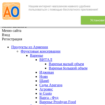
Нашим интернет-магазином намного удобнее
+7 (495) 646-888-1
пользоваться с помощью бесплатного приложения!
В корзине
0
товаров
Установи
x
Меню каталога
Меню сайта
Вход
Регистрация
Продукты из Армении
Фруктовые консервации
Варенье
ВИТАЛ
Варенья малый объем
Варенья большой объем
Иджеван
Ноян
Шамб
Сады Арагаца
Агроянс
te Gusto
Варга - Фуд
Варенье Proshyan Food