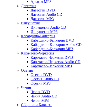
Адыгея MP3
Дагестан
Дагестан DVD
Дагестан Audio CD
Дагестан MP3
Ингушетия
Ингушетия Audio CD
Ингушетия MP3
Кабардино-Балкария
Кабардино-Балкария DVD
Кабардино-Балкария Audio CD
Кабардино-Балкария MP3
Карачаево-Черкесия
Карачаево-Черкесия DVD
Карачаево-Черкесия Audio CD
Карачаево-Черкесия MP3
Осетия
Осетия DVD
Осетия Audio CD
Осетия MP3
Чечня
Чечня DVD
Чечня Audio CD
Чечня MP3
Сборники Кавказа