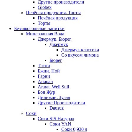
Другие производители
Globex
Печёная продукция. Торты
Печёная продукция
Торты
Безалкогольные напитки
Минеральная Вода
Джермук. Бюрег
Джермук
Джермук классика
Со вкусом лимона
Бюрег
Татни
Бжни. Ной
Гарни
Апаран
Ararat. Well Still
Бон Жур
Дилижан. Зулал
Другие Производители
Dausuz
Соки
Соки SIS Натурал
Соки YAN
Соки 0,930 л