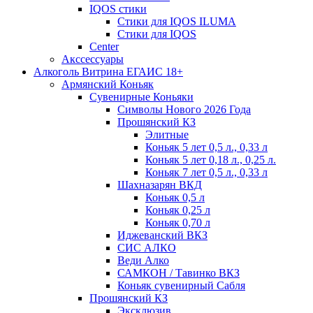
IQOS стики
Стики для IQOS ILUMA
Стики для IQOS
Сenter
Акссессуары
Алкоголь Витрина ЕГАИС 18+
Армянский Коньяк
Сувенирные Коньяки
Символы Нового 2026 Года
Прошянский КЗ
Элитные
Коньяк 5 лет 0,5 л., 0,33 л
Коньяк 5 лет 0,18 л., 0,25 л.
Коньяк 7 лет 0,5 л., 0,33 л
Шахназарян ВКД
Коньяк 0,5 л
Коньяк 0,25 л
Коньяк 0,70 л
Иджеванский ВКЗ
СИС АЛКО
Веди Алко
САМКОН / Тавинко ВКЗ
Коньяк сувенирный Сабля
Прошянский КЗ
Эксклюзив