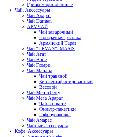
Грибы маринованные
Чай. Аксессуары
Чай Арарат
Чай Darman
АРМЧАЙ
Чай заварочный
Прозрачная фасовка
Армянский Тараз
Чай "IJEVAN". MASIS
Чай Агат
Чай Нане
Чай Гюмри
Чай Манана
Чай травяной
Био-сертифицированный
Весовой
Чай Meron berry
Чай Мега Арарат
Чай в пакете
Фильтр-пакетики
Гофроупаковка
Чай Амарас
Чайные аксессуары
Кофе. Аксессуары
Армянский кофе