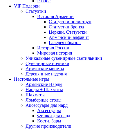
Разное
VIP Подарки
Статуэтки
История Армении
Статуэтки полистоун
Статуэтки бронза
Церкви. Статуэтки
Армянский алфавит
Галерея образов
История России
Мировая история
Уникальные сувенирные светильники
Сувенирные ночники
Армянские монеты
Деревянные изделия
Настольные игры
Армянские Нарды
Нарды + Шахматы
Шахматы
Ломберные столы
Аксессуары для нард
Аксессуары
Фишки для нард
Кости. Зары
Другие производители