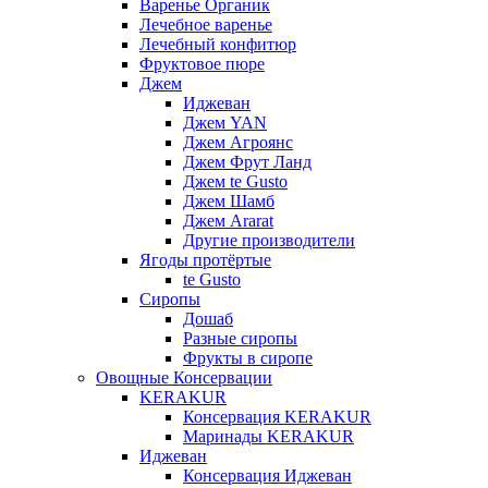
Варенье Органик
Лечебное варенье
Лечебный конфитюр
Фруктовое пюре
Джем
Иджеван
Джем YAN
Джем Агроянс
Джем Фрут Ланд
Джем te Gusto
Джем Шамб
Джем Ararat
Другие производители
Ягоды протёртые
te Gusto
Сиропы
Дошаб
Разные сиропы
Фрукты в сиропе
Овощные Консервации
KERAKUR
Консервация KERAKUR
Маринады KERAKUR
Иджеван
Консервация Иджеван