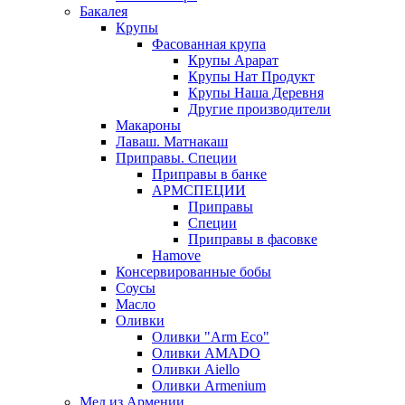
Бакалея
Крупы
Фасованная крупа
Крупы Арарат
Крупы Нат Продукт
Крупы Наша Деревня
Другие производители
Макароны
Лаваш. Матнакаш
Приправы. Специи
Приправы в банке
АРМСПЕЦИИ
Приправы
Специи
Приправы в фасовке
Hamove
Консервированные бобы
Соусы
Масло
Оливки
Оливки "Arm Eco"
Оливки AMADO
Оливки Aiello
Оливки Armenium
Мед из Армении