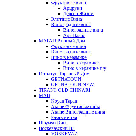
Фруктовые вина
Арцруни
Дерево Жизни
Элитные Вина
Виноградные вина
Виноградные вина
Арт Палас
МАРАН Винный Дом
Фруктовые вина
Виноградные вина
Вино в керамике
Вино в керамике
Вино в керамике п/у
Гетнатун Торговый Дом
GETNATOUN
GETNATOUN NEW
TIRANI. OLD CHINARI
МАП
Noyan Tapan
Arame Фруктовые вина
Arame Виноградные вина
Разные вина
Шаумян Вин
Воскевазский ВЗ
VOSKEVAZ