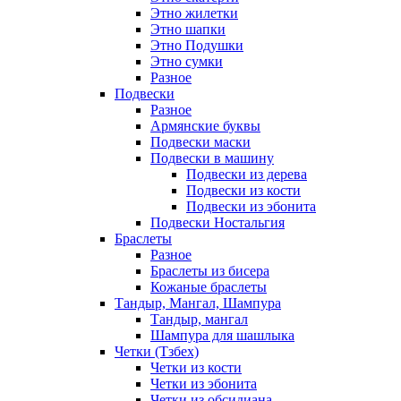
Этно жилетки
Этно шапки
Этно Подушки
Этно сумки
Разное
Подвески
Разное
Армянские буквы
Подвески маски
Подвески в машину
Подвески из дерева
Подвески из кости
Подвески из эбонита
Подвески Ностальгия
Браслеты
Разное
Браслеты из бисера
Кожаные браслеты
Тандыр, Мангал, Шампура
Тандыр, мангал
Шампура для шашлыка
Четки (Тзбех)
Четки из кости
Четки из эбонита
Четки из обсидиана