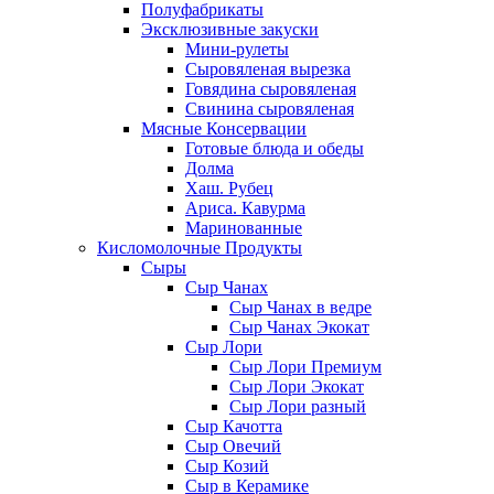
Полуфабрикаты
Эксклюзивные закуски
Мини-рулеты
Сыровяленая вырезка
Говядина сыровяленая
Свинина сыровяленая
Мясные Консервации
Готовые блюда и обеды
Долма
Хаш. Рубец
Ариса. Кавурма
Маринованные
Кисломолочные Продукты
Сыры
Сыр Чанах
Сыр Чанах в ведре
Сыр Чанах Экокат
Сыр Лори
Сыр Лори Премиум
Сыр Лори Экокат
Сыр Лори разный
Сыр Качотта
Сыр Овечий
Сыр Козий
Сыр в Керамике