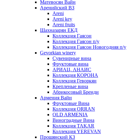
Матевосян Вайн
Аренийский ВЗ
Areni
Areni key
Areni fruits
Шахназарян ЕКД
Коллекция Гаясон
Коллекция Гаясон п/у
Коллекция Гаясон Новогодняя п/у
Gevorkian winery
Сувенирные вина
Фруктовые вина
АРИАЦ. АНАИС
Коллекция КОРОНА
Коллекция Геворкян
Крепленые вина
Абрикосовый Бренди
Армения Вайн
Фруктовые Вина
Коллекция ORRAN
OLD ARMENIA
Виноградные Вина
Коллекция TAKAR
Коллекция YEREVAN
Прошянский КЗ