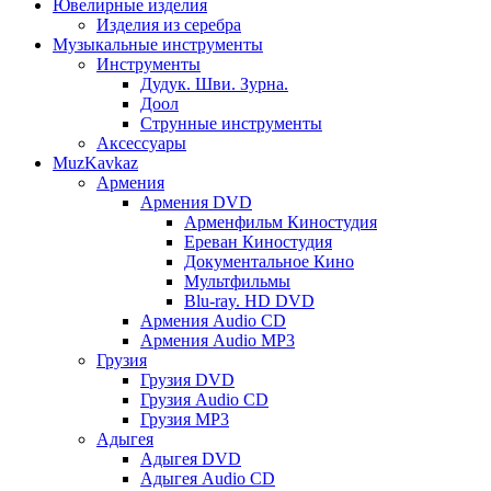
Ювелирные изделия
Изделия из серебра
Музыкальные инструменты
Инструменты
Дудук. Шви. Зурна.
Доол
Струнные инструменты
Аксессуары
MuzKavkaz
Армения
Армения DVD
Арменфильм Киностудия
Ереван Киностудия
Документальное Кино
Мультфильмы
Blu-ray. HD DVD
Армения Audio CD
Армения Audio MP3
Грузия
Грузия DVD
Грузия Audio CD
Грузия MP3
Адыгея
Адыгея DVD
Адыгея Audio CD