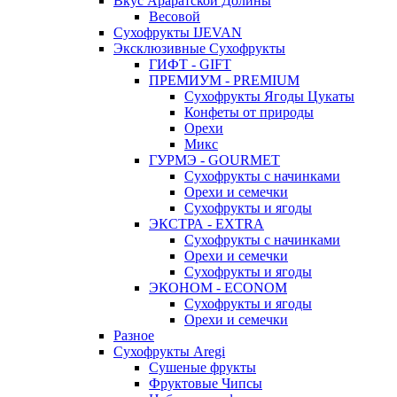
Вкус Араратской Долины
Весовой
Сухофрукты IJEVAN
Эксклюзивные Сухофрукты
ГИФТ - GIFT
ПРЕМИУМ - PREMIUM
Сухофрукты Ягоды Цукаты
Конфеты от природы
Орехи
Микс
ГУРМЭ - GOURMET
Сухофрукты с начинками
Орехи и семечки
Сухофрукты и ягоды
ЭКСТРА - EXTRA
Сухофрукты с начинками
Орехи и семечки
Сухофрукты и ягоды
ЭКОНОМ - ECONOM
Сухофрукты и ягоды
Орехи и семечки
Разное
Сухофрукты Aregi
Сушеные фрукты
Фруктовые Чипсы