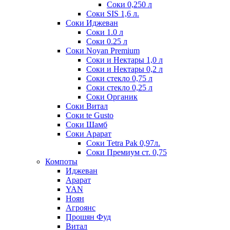
Соки 0,250 л
Соки SIS 1,6 л.
Соки Иджеван
Соки 1.0 л
Соки 0.25 л
Соки Noyan Premium
Соки и Нектары 1,0 л
Соки и Нектары 0,2 л
Соки стекло 0,75 л
Соки стекло 0,25 л
Соки Органик
Соки Витал
Соки te Gusto
Соки Шамб
Соки Арарат
Соки Tetra Pak 0,97л.
Соки Премиум ст. 0,75
Компоты
Иджеван
Арарат
YAN
Ноян
Агроянс
Прошян Фуд
Витал