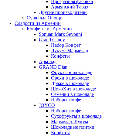
Прозрачная фасовка
Армянский Тараз
Другие производители
Сушеные Овощи
Сладости из Армении
Конфеты из Армении
Sonuar. Mark Sevouni
Grand Candy
Набор Конфет
Лукум. Мармелад
Конфеты
Арколад
GRAND Dian
Фрукты в шоколаде
Орехи в шоколаде
Драже в шоколаде
ШокоХит в шоколаде
Семечки в шоколаде
Наборы конфет
JOYCO
Наборы конфет
Сухофрукты в шоколаде
Мармелад. Лукум
Шоколадные плитки
Конфеты