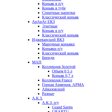
Коньяк в п/у
Коньяк в тубе
Спиртные напитки
Классический коньяк
АрАрАт ЕКЗ
Элитные
Коньяк в п/у
Классический коньяк
Иджеванский ВКЗ
Марочные коньяки
Коньяки п/у
Классический коньяк
Бренди
МАП
Коллекция Золотой
Объем 0,5 л
Коньяк 0,7 л
Коллекция France
Горная Армения. АРМА
Айвазовский
Разные
А.К.З.
А.К.З. п/у
Grand Sargis
URARTU