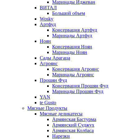
Маринады Иджеван
ВИТАЛ
Большой объем
Wosky
Артфуд
Консервация Артфуд
Маринады Артфуд
Ноян
Консервация Ноян
Маринады Ноян
Сады Арагаца
Агроянс
Консервация Агроянс
Маринады Агроянс
Прошян Фуд
Консервация Прошян Фуд
Маринады Прошян Фуд
YAN
te Gusto
Мясные Продукты
Мясные деликатесы
Армянская Бастурма
Армянский Суджух
Армянская Колбаса
Нарезки