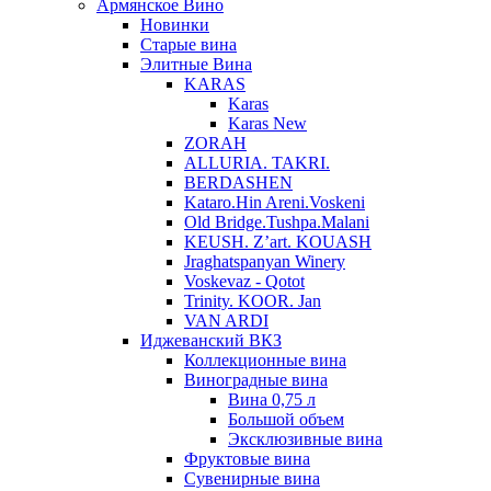
Армянское Вино
Новинки
Старые вина
Элитные Вина
KARAS
Karas
Karas New
ZORAH
ALLURIA. TAKRI.
BERDASHEN
Kataro.Hin Areni.Voskeni
Old Bridge.Tushpa.Malani
KEUSH. Z’art. KOUASH
Jraghatspanyan Winery
Voskevaz - Qotot
Trinity. KOOR. Jan
VAN ARDI
Иджеванский ВКЗ
Коллекционные вина
Виноградные вина
Вина 0,75 л
Большой объем
Эксклюзивные вина
Фруктовые вина
Cувенирные вина