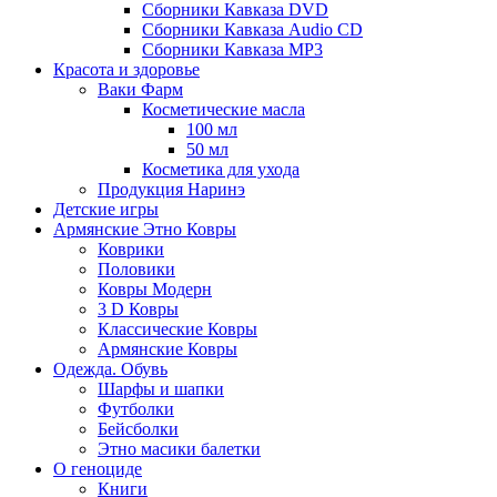
Сборники Кавказа DVD
Сборники Кавказа Audio CD
Сборники Кавказа MP3
Красота и здоровье
Ваки Фарм
Косметические масла
100 мл
50 мл
Косметика для ухода
Продукция Наринэ
Детские игры
Армянские Этно Ковры
Коврики
Половики
Ковры Модерн
3 D Ковры
Классические Ковры
Армянские Ковры
Одежда. Обувь
Шарфы и шапки
Футболки
Бейсболки
Этно масики балетки
О геноциде
Книги