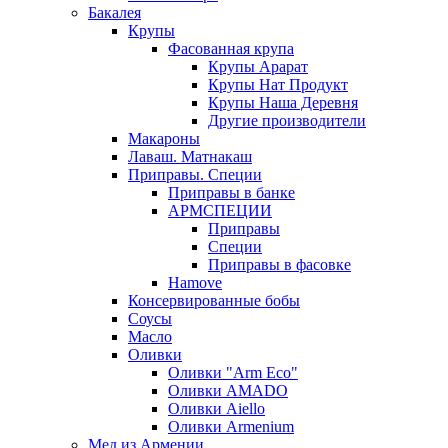
Бакалея
Крупы
Фасованная крупа
Крупы Арарат
Крупы Нат Продукт
Крупы Наша Деревня
Другие производители
Макароны
Лаваш. Матнакаш
Приправы. Специи
Приправы в банке
АРМСПЕЦИИ
Приправы
Специи
Приправы в фасовке
Hamove
Консервированные бобы
Соусы
Масло
Оливки
Оливки "Arm Eco"
Оливки AMADO
Оливки Aiello
Оливки Armenium
Мед из Армении