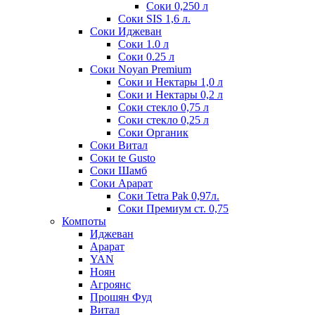
Соки 0,250 л
Соки SIS 1,6 л.
Соки Иджеван
Соки 1.0 л
Соки 0.25 л
Соки Noyan Premium
Соки и Нектары 1,0 л
Соки и Нектары 0,2 л
Соки стекло 0,75 л
Соки стекло 0,25 л
Соки Органик
Соки Витал
Соки te Gusto
Соки Шамб
Соки Арарат
Соки Tetra Pak 0,97л.
Соки Премиум ст. 0,75
Компоты
Иджеван
Арарат
YAN
Ноян
Агроянс
Прошян Фуд
Витал