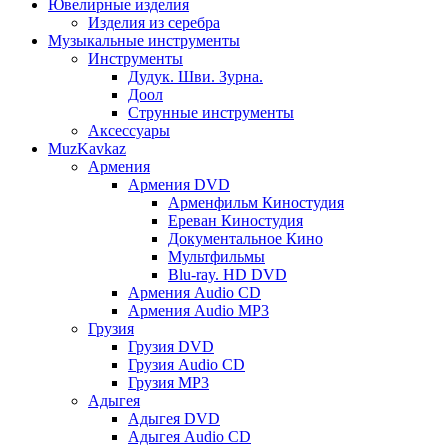
Ювелирные изделия
Изделия из серебра
Музыкальные инструменты
Инструменты
Дудук. Шви. Зурна.
Доол
Струнные инструменты
Аксессуары
MuzKavkaz
Армения
Армения DVD
Арменфильм Киностудия
Ереван Киностудия
Документальное Кино
Мультфильмы
Blu-ray. HD DVD
Армения Audio CD
Армения Audio MP3
Грузия
Грузия DVD
Грузия Audio CD
Грузия MP3
Адыгея
Адыгея DVD
Адыгея Audio CD