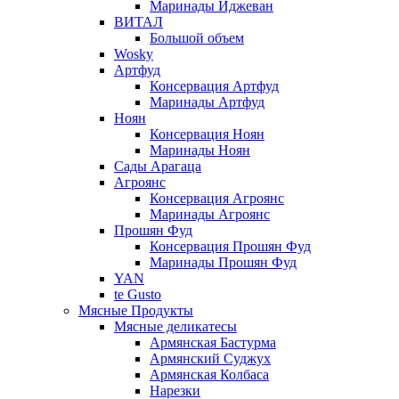
Маринады Иджеван
ВИТАЛ
Большой объем
Wosky
Артфуд
Консервация Артфуд
Маринады Артфуд
Ноян
Консервация Ноян
Маринады Ноян
Сады Арагаца
Агроянс
Консервация Агроянс
Маринады Агроянс
Прошян Фуд
Консервация Прошян Фуд
Маринады Прошян Фуд
YAN
te Gusto
Мясные Продукты
Мясные деликатесы
Армянская Бастурма
Армянский Суджух
Армянская Колбаса
Нарезки