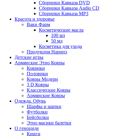
Сборники Кавказа DVD
Сборники Кавказа Audio CD
Сборники Кавказа MP3
Красота и здоровье
Ваки Фарм
Косметические масла
100 мл
50 мл
Косметика для ухода
Продукция Наринэ
Детские игры
Армянские Этно Ковры
Коврики
Половики
Ковры Модерн
3 D Ковры
Классические Ковры
Армянские Ковры
Одежда. Обувь
Шарфы и шапки
Футболки
Бейсболки
Этно масики балетки
О геноциде
Книги