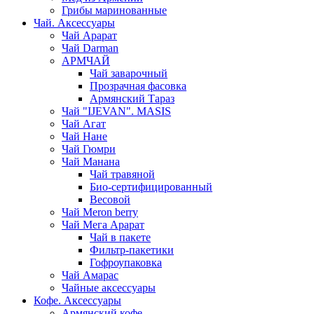
Грибы маринованные
Чай. Аксессуары
Чай Арарат
Чай Darman
АРМЧАЙ
Чай заварочный
Прозрачная фасовка
Армянский Тараз
Чай "IJEVAN". MASIS
Чай Агат
Чай Нане
Чай Гюмри
Чай Манана
Чай травяной
Био-сертифицированный
Весовой
Чай Meron berry
Чай Мега Арарат
Чай в пакете
Фильтр-пакетики
Гофроупаковка
Чай Амарас
Чайные аксессуары
Кофе. Аксессуары
Армянский кофе