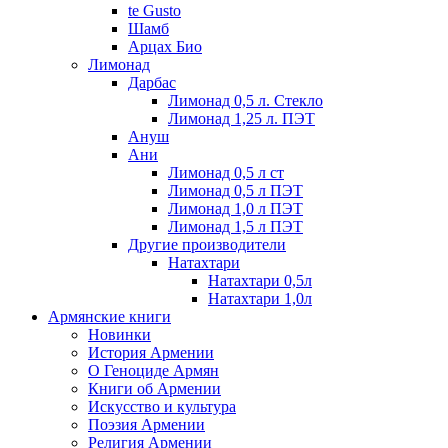
te Gusto
Шамб
Арцах Био
Лимонад
Дарбас
Лимонад 0,5 л. Стекло
Лимонад 1,25 л. ПЭТ
Ануш
Ани
Лимонад 0,5 л ст
Лимонад 0,5 л ПЭТ
Лимонад 1,0 л ПЭТ
Лимонад 1,5 л ПЭТ
Другие производители
Натахтари
Натахтари 0,5л
Натахтари 1,0л
Армянские книги
Новинки
История Армении
О Геноциде Армян
Книги об Армении
Иcкусство и культура
Поэзия Армении
Религия Армении