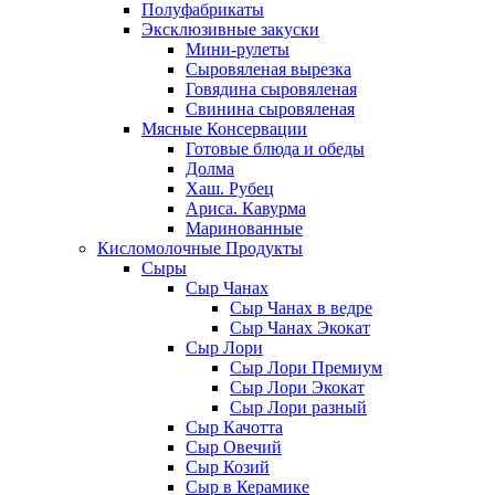
Полуфабрикаты
Эксклюзивные закуски
Мини-рулеты
Сыровяленая вырезка
Говядина сыровяленая
Свинина сыровяленая
Мясные Консервации
Готовые блюда и обеды
Долма
Хаш. Рубец
Ариса. Кавурма
Маринованные
Кисломолочные Продукты
Сыры
Сыр Чанах
Сыр Чанах в ведре
Сыр Чанах Экокат
Сыр Лори
Сыр Лори Премиум
Сыр Лори Экокат
Сыр Лори разный
Сыр Качотта
Сыр Овечий
Сыр Козий
Сыр в Керамике