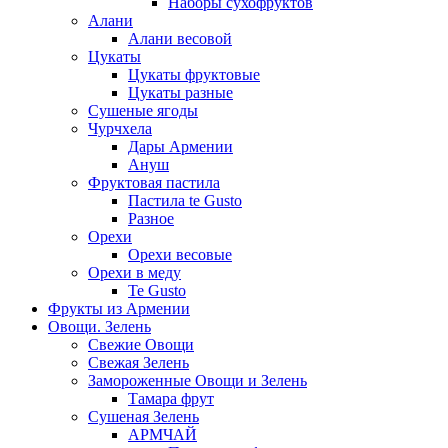
Наборы сухофруктов
Алани
Алани весовой
Цукаты
Цукаты фруктовые
Цукаты разные
Сушеные ягоды
Чурчхела
Дары Армении
Ануш
Фруктовая пастила
Пастила te Gusto
Разное
Орехи
Орехи весовые
Орехи в меду
Te Gusto
Фрукты из Армении
Овощи. Зелень
Свежие Овощи
Свежая Зелень
Замороженные Овощи и Зелень
Тамара фрут
Сушеная Зелень
АРМЧАЙ