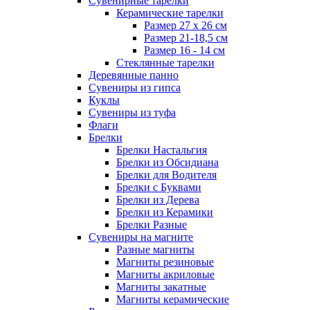
Сувенирные тарелки
Керамические тарелки
Размер 27 х 26 см
Размер 21-18,5 см
Размер 16 - 14 см
Стеклянные тарелки
Деревянные панно
Сувениры из гипса
Куклы
Сувениры из туфа
Флаги
Брелки
Брелки Настальгия
Брелки из Обсидиана
Брелки для Водителя
Брелки с Буквами
Брелки из Дерева
Брелки из Керамики
Брелки Разные
Сувениры на магните
Разные магниты
Магниты резиновые
Магниты акриловые
Магниты закатные
Магниты керамические