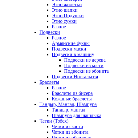
Этно жилетки
Этно шапки
Этно Подушки
Этно сумки
Разное
Подвески
Разное
Армянские буквы
Подвески маски
Подвески в машину
Подвески из дерева
Подвески из кости
Подвески из эбонита
Подвески Ностальгия
Браслеты
Разное
Браслеты из бисера
Кожаные браслеты
Тандыр, Мангал, Шампура
Тандыр, мангал
Шампура для шашлыка
Четки (Тзбех)
Четки из кости
Четки из эбонита
Четки из обсидиана