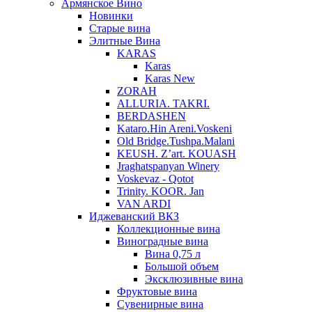
Армянское Вино
Новинки
Старые вина
Элитные Вина
KARAS
Karas
Karas New
ZORAH
ALLURIA. TAKRI.
BERDASHEN
Kataro.Hin Areni.Voskeni
Old Bridge.Tushpa.Malani
KEUSH. Z’art. KOUASH
Jraghatspanyan Winery
Voskevaz - Qotot
Trinity. KOOR. Jan
VAN ARDI
Иджеванский ВКЗ
Коллекционные вина
Виноградные вина
Вина 0,75 л
Большой объем
Эксклюзивные вина
Фруктовые вина
Cувенирные вина