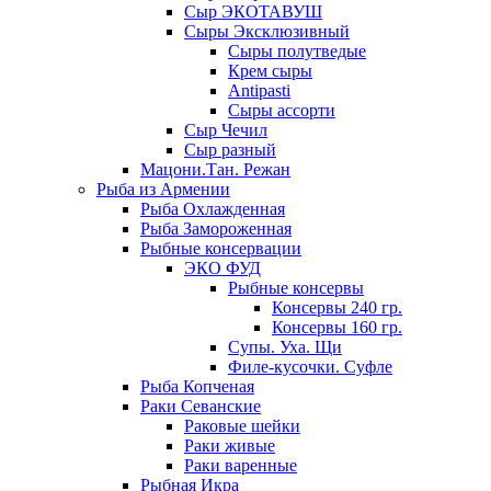
Сыр ЭКОТАВУШ
Сыры Эксклюзивный
Сыры полутведые
Крем сыры
Antipasti
Сыры ассорти
Сыр Чечил
Сыр разный
Мацони.Тан. Режан
Рыба из Армении
Рыба Охлажденная
Рыба Замороженная
Рыбные консервации
ЭКО ФУД
Рыбные консервы
Консервы 240 гр.
Консервы 160 гр.
Супы. Уха. Щи
Филе-кусочки. Суфле
Рыба Копченая
Раки Севанские
Раковые шейки
Раки живые
Раки варенные
Рыбная Икра