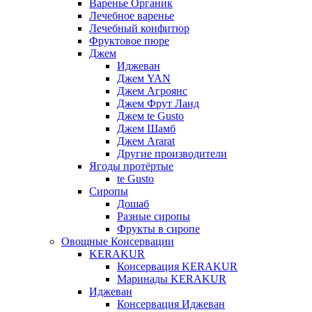
Варенье Органик
Лечебное варенье
Лечебный конфитюр
Фруктовое пюре
Джем
Иджеван
Джем YAN
Джем Агроянс
Джем Фрут Ланд
Джем te Gusto
Джем Шамб
Джем Ararat
Другие производители
Ягоды протёртые
te Gusto
Сиропы
Дошаб
Разные сиропы
Фрукты в сиропе
Овощные Консервации
KERAKUR
Консервация KERAKUR
Маринады KERAKUR
Иджеван
Консервация Иджеван