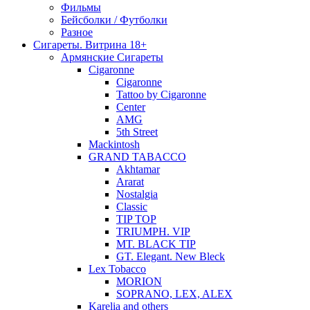
Фильмы
Бейсболки / Футболки
Разное
Сигареты. Витрина 18+
Армянские Сигареты
Cigaronne
Cigaronne
Tattoo by Cigaronne
Center
AMG
5th Street
Mackintosh
GRAND TABACCO
Akhtamar
Ararat
Nostalgia
Classic
TIP TOP
TRIUMPH. VIP
MT. BLACK TIP
GT. Elegant. New Bleck
Lex Tobacco
MORION
SOPRANO, LEX, ALEX
Karelia and others