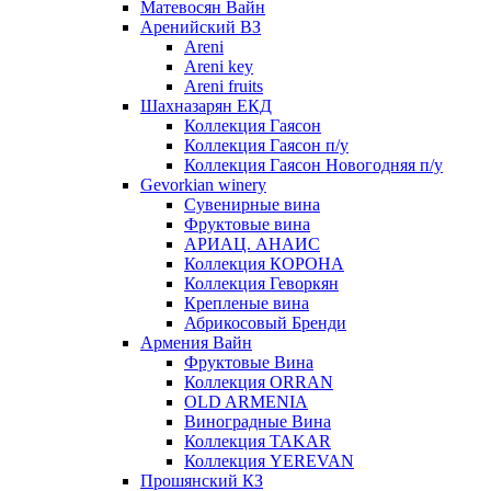
Матевосян Вайн
Аренийский ВЗ
Areni
Areni key
Areni fruits
Шахназарян ЕКД
Коллекция Гаясон
Коллекция Гаясон п/у
Коллекция Гаясон Новогодняя п/у
Gevorkian winery
Сувенирные вина
Фруктовые вина
АРИАЦ. АНАИС
Коллекция КОРОНА
Коллекция Геворкян
Крепленые вина
Абрикосовый Бренди
Армения Вайн
Фруктовые Вина
Коллекция ORRAN
OLD ARMENIA
Виноградные Вина
Коллекция TAKAR
Коллекция YEREVAN
Прошянский КЗ