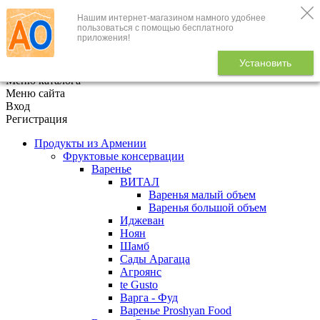
Нашим интернет-магазином намного удобнее
+7 (495) 646-888-1
пользоваться с помощью бесплатного
приложения!
В корзине
0
товаров
Установить
x
Меню каталога
Меню сайта
Вход
Регистрация
Продукты из Армении
Фруктовые консервации
Варенье
ВИТАЛ
Варенья малый объем
Варенья большой объем
Иджеван
Ноян
Шамб
Сады Арагаца
Агроянс
te Gusto
Варга - Фуд
Варенье Proshyan Food