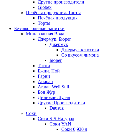
Другие производители
Globex
Печёная продукция. Торты
Печёная продукция
Торты
Безалкогольные напитки
Минеральная Вода
Джермук. Бюрег
Джермук
Джермук классика
Со вкусом лимона
Бюрег
Татни
Бжни. Ной
Гарни
Апаран
Ararat. Well Still
Бон Жур
Дилижан. Зулал
Другие Производители
Dausuz
Соки
Соки SIS Натурал
Соки YAN
Соки 0,930 л