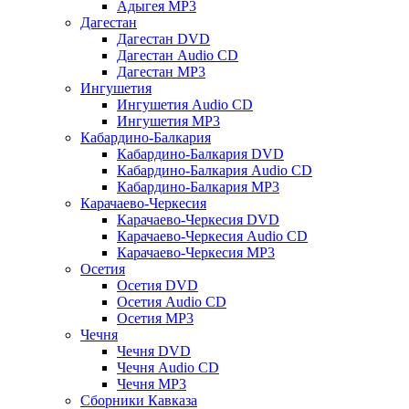
Адыгея MP3
Дагестан
Дагестан DVD
Дагестан Audio CD
Дагестан MP3
Ингушетия
Ингушетия Audio CD
Ингушетия MP3
Кабардино-Балкария
Кабардино-Балкария DVD
Кабардино-Балкария Audio CD
Кабардино-Балкария MP3
Карачаево-Черкесия
Карачаево-Черкесия DVD
Карачаево-Черкесия Audio CD
Карачаево-Черкесия MP3
Осетия
Осетия DVD
Осетия Audio CD
Осетия MP3
Чечня
Чечня DVD
Чечня Audio CD
Чечня MP3
Сборники Кавказа