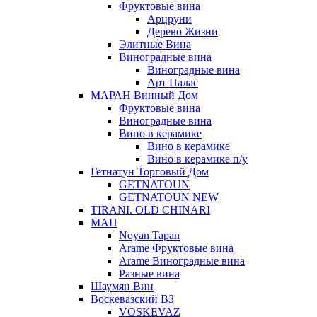
Фруктовые вина
Арцруни
Дерево Жизни
Элитные Вина
Виноградные вина
Виноградные вина
Арт Палас
МАРАН Винный Дом
Фруктовые вина
Виноградные вина
Вино в керамике
Вино в керамике
Вино в керамике п/у
Гетнатун Торговый Дом
GETNATOUN
GETNATOUN NEW
TIRANI. OLD CHINARI
МАП
Noyan Tapan
Arame Фруктовые вина
Arame Виноградные вина
Разные вина
Шаумян Вин
Воскевазский ВЗ
VOSKEVAZ