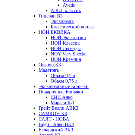
Avetis
А.К.З. классик
Гиневан ВЗ
Эксклюзив
Классический коньяк
НОЙ ЕКВВКА
НОЙ Эксклюзив
НОЙ Классик
НОЙ Легенды
NOY Very Speсial
НОЙ Кремлин
Оганян КЗ
Мадатовъ
Объем 0,5 л
Объем 0,75 л
Эксклюзивные Коньяки
Подарочные Коньяки
СИС Алко
Мараси КД
Грейт Велли АВКЗ
САМКОН КЗ
САЯТ - НОВА
Веди - Алко ВКЗ
Егвардский ВКЗ