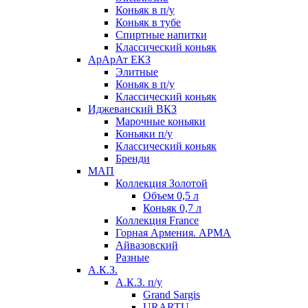
Коньяк в п/у
Коньяк в тубе
Спиртные напитки
Классический коньяк
АрАрАт ЕКЗ
Элитные
Коньяк в п/у
Классический коньяк
Иджеванский ВКЗ
Марочные коньяки
Коньяки п/у
Классический коньяк
Бренди
МАП
Коллекция Золотой
Объем 0,5 л
Коньяк 0,7 л
Коллекция France
Горная Армения. АРМА
Айвазовский
Разные
А.К.З.
А.К.З. п/у
Grand Sargis
URARTU