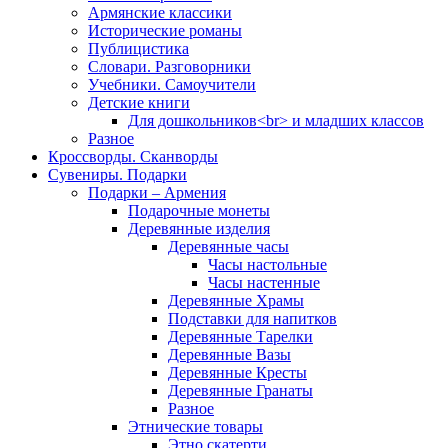
Армянские классики
Исторические романы
Публицистика
Словари. Разговорники
Учебники. Самоучители
Детские книги
Для дошкольников<br> и младших классов
Разное
Кроссворды. Сканворды
Сувениры. Подарки
Подарки – Армения
Подарочные монеты
Деревянные изделия
Деревянные часы
Часы настольные
Часы настенные
Деревянные Храмы
Подставки для напитков
Деревянные Тарелки
Деревянные Вазы
Деревянные Кресты
Деревянные Гранаты
Разное
Этнические товары
Этно скатерти