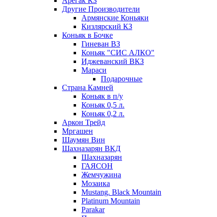
Арегак КЗ
Другие Производители
Армянские Коньяки
Кизлярский КЗ
Коньяк в Бочке
Гиневан ВЗ
Коньяк "СИС АЛКО"
Иджеванский ВКЗ
Мараси
Подарочные
Страна Камней
Коньяк в п/у
Коньяк 0,5 л.
Коньяк 0,2 л.
Аркон Трейд
Мргашен
Шаумян Вин
Шахназарян ВКД
Шахназарян
ГАЯСОН
Жемчужина
Мозаика
Mustang. Black Mountain
Platinum Mountain
Parakar