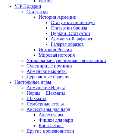
Разное
VIP Подарки
Статуэтки
История Армении
Статуэтки полистоун
Статуэтки бронза
Церкви. Статуэтки
Армянский алфавит
Галерея образов
История России
Мировая история
Уникальные сувенирные светильники
Сувенирные ночники
Армянские монеты
Деревянные изделия
Настольные игры
Армянские Нарды
Нарды + Шахматы
Шахматы
Ломберные столы
Аксессуары для нард
Аксессуары
Фишки для нард
Кости. Зары
Другие производители