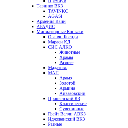
Премиум
Тавинко ВКЗ
TAVINKO
AGASI
Армения Вайн
АРАДИС
Миниатюрные Коньяки
Оганян Бренди
Мараси КД
СИС АЛКО
Животные
Храмы
Разные
Мадатовъ
МАП
Арамэ
Золотой
Армина
Айвазовский
Прошянский КЗ
Классические
Сувенирные
Грейт Велли АВКЗ
Иджеванский ВКЗ
Разные