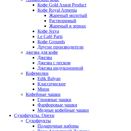
Кофе Gold Ararat Product
Кофе Royal Armenia
Жареный молотый
Растворимый
Жареный в зернах
Кофе Jezva
Le Café Paris
Кофе Grounds
Другие производители
джезва для кофе
Джезва
Джезва с песком
Джезва индукционной
Кофемолки
Edik Balyan
Классичиские
Мини
Кофейные чашки
Глиняные чашки
Фарфоровые чашки
Медные кофейные чашки
Сухофрукты. Орехи
Сухофрукты
Подарочные наборы