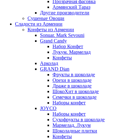
Прозрачная фасовка
Армянский Тараз
Другие производители
Сушеные Овощи
Сладости из Армении
Конфеты из Армении
Sonuar. Mark Sevouni
Grand Candy
Набор Конфет
Лукум. Мармелад
Конфеты
Арколад
GRAND Dian
Фрукты в шоколаде
Орехи в шоколаде
Драже в шоколаде
ШокоХит в шоколаде
Семечки в шоколаде
Наборы конфет
JOYCO
Наборы конфет
Сухофрукты в шоколаде
Мармелад. Лукум
Шоколадные плитки
Конфеты