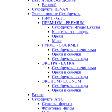
Вкус Араратской Долины
Весовой
Сухофрукты IJEVAN
Эксклюзивные Сухофрукты
ГИФТ - GIFT
ПРЕМИУМ - PREMIUM
Сухофрукты Ягоды Цукаты
Конфеты от природы
Орехи
Микс
ГУРМЭ - GOURMET
Сухофрукты с начинками
Орехи и семечки
Сухофрукты и ягоды
ЭКСТРА - EXTRA
Сухофрукты с начинками
Орехи и семечки
Сухофрукты и ягоды
ЭКОНОМ - ECONOM
Сухофрукты и ягоды
Орехи и семечки
Разное
Сухофрукты Aregi
Сушеные фрукты
Фруктовые Чипсы