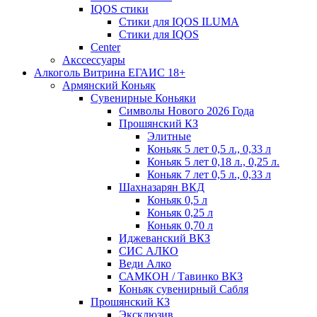
IQOS стики
Стики для IQOS ILUMA
Стики для IQOS
Сenter
Акссессуары
Алкоголь Витрина ЕГАИС 18+
Армянский Коньяк
Сувенирные Коньяки
Символы Нового 2026 Года
Прошянский КЗ
Элитные
Коньяк 5 лет 0,5 л., 0,33 л
Коньяк 5 лет 0,18 л., 0,25 л.
Коньяк 7 лет 0,5 л., 0,33 л
Шахназарян ВКД
Коньяк 0,5 л
Коньяк 0,25 л
Коньяк 0,70 л
Иджеванский ВКЗ
СИС АЛКО
Веди Алко
САМКОН / Тавинко ВКЗ
Коньяк сувенирный Сабля
Прошянский КЗ
Эксклюзив