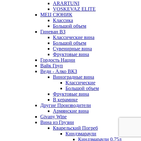
ARARTUNI
VOSKEVAZ ELITE
МЕЦ СЮНИК
Классика
Большой объем
Гиневан ВЗ
Классические вина
Большой объем
Сувенирные вина
Фруктовые вина
Гордость Нации
Вайк Груп
Веди - Алко ВКЗ
Виноградные вина
Классические
Большой объем
Фруктовые вина
В керамике
Другие Производители
Армянские вина
Givany Wine
Вина из Грузии
Кварельский Погреб
Киндзмараули
Киндзмараули 0,75л