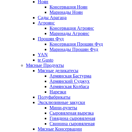
Ноян
Консервация Ноян
Маринады Ноян
Сады Арагаца
Агроянс
Консервация Агроянс
Маринады Агроянс
Прошян Фуд
Консервация Прошян Фуд
Маринады Прошян Фуд
YAN
te Gusto
Мясные Продукты
Мясные деликатесы
Армянская Бастурма
Армянский Суджух
Армянская Колбаса
Нарезки
Полуфабрикаты
Эксклюзивные закуски
Мини-рулеты
Сыровяленая вырезка
Говядина сыровяленая
Свинина сыровяленая
Мясные Консервации