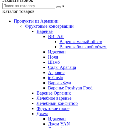
Заказать звонок
x
Каталог товаров
Продукты из Армении
Фруктовые консервации
Варенье
ВИТАЛ
Варенья малый объем
Варенья большой объем
Иджеван
Ноян
Шамб
Сады Арагаца
Агроянс
te Gusto
Варга - Фуд
Варенье Proshyan Food
Варенье Органик
Лечебное варенье
Лечебный конфитюр
Фруктовое пюре
Джем
Иджеван
Джем YAN