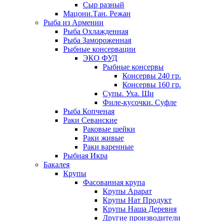
Сыр разный
Мацони.Тан. Режан
Рыба из Армении
Рыба Охлажденная
Рыба Замороженная
Рыбные консервации
ЭКО ФУД
Рыбные консервы
Консервы 240 гр.
Консервы 160 гр.
Супы. Уха. Щи
Филе-кусочки. Суфле
Рыба Копченая
Раки Севанские
Раковые шейки
Раки живые
Раки варенные
Рыбная Икра
Бакалея
Крупы
Фасованная крупа
Крупы Арарат
Крупы Нат Продукт
Крупы Наша Деревня
Другие производители