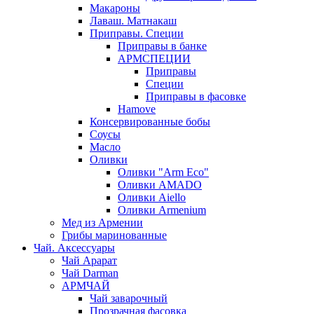
Макароны
Лаваш. Матнакаш
Приправы. Специи
Приправы в банке
АРМСПЕЦИИ
Приправы
Специи
Приправы в фасовке
Hamove
Консервированные бобы
Соусы
Масло
Оливки
Оливки "Arm Eco"
Оливки AMADO
Оливки Aiello
Оливки Armenium
Мед из Армении
Грибы маринованные
Чай. Аксессуары
Чай Арарат
Чай Darman
АРМЧАЙ
Чай заварочный
Прозрачная фасовка