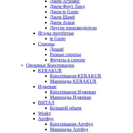
Джем Агроянс
Джем Фрут Ланд
Джем te Gusto
Джем Шамб
Джем Ararat
Другие производители
Ягоды протёртые
te Gusto
Сиропы
Дошаб
Разные сиропы
Фрукты в сиропе
Овощные Консервации
KERAKUR
Консервация KERAKUR
Маринады KERAKUR
Иджеван
Консервация Иджеван
Маринады Иджеван
ВИТАЛ
Большой объем
Wosky
Артфуд
Консервация Артфуд
Маринады Артфуд