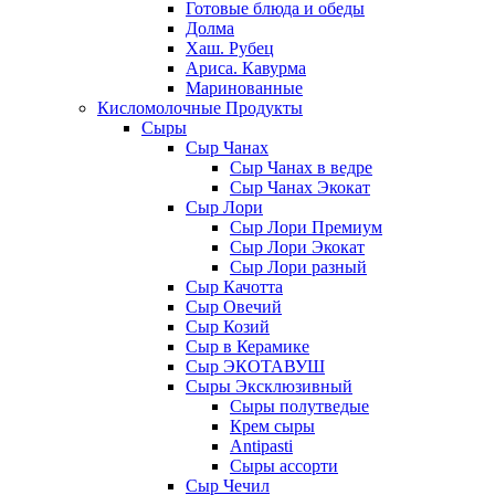
Готовые блюда и обеды
Долма
Хаш. Рубец
Ариса. Кавурма
Маринованные
Кисломолочные Продукты
Сыры
Сыр Чанах
Сыр Чанах в ведре
Сыр Чанах Экокат
Сыр Лори
Сыр Лори Премиум
Сыр Лори Экокат
Сыр Лори разный
Сыр Качотта
Сыр Овечий
Сыр Козий
Сыр в Керамике
Сыр ЭКОТАВУШ
Сыры Эксклюзивный
Сыры полутведые
Крем сыры
Antipasti
Сыры ассорти
Сыр Чечил