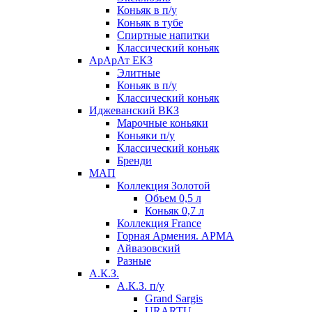
Коньяк в п/у
Коньяк в тубе
Спиртные напитки
Классический коньяк
АрАрАт ЕКЗ
Элитные
Коньяк в п/у
Классический коньяк
Иджеванский ВКЗ
Марочные коньяки
Коньяки п/у
Классический коньяк
Бренди
МАП
Коллекция Золотой
Объем 0,5 л
Коньяк 0,7 л
Коллекция France
Горная Армения. АРМА
Айвазовский
Разные
А.К.З.
А.К.З. п/у
Grand Sargis
URARTU