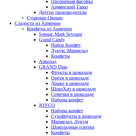
Прозрачная фасовка
Армянский Тараз
Другие производители
Сушеные Овощи
Сладости из Армении
Конфеты из Армении
Sonuar. Mark Sevouni
Grand Candy
Набор Конфет
Лукум. Мармелад
Конфеты
Арколад
GRAND Dian
Фрукты в шоколаде
Орехи в шоколаде
Драже в шоколаде
ШокоХит в шоколаде
Семечки в шоколаде
Наборы конфет
JOYCO
Наборы конфет
Сухофрукты в шоколаде
Мармелад. Лукум
Шоколадные плитки
Конфеты