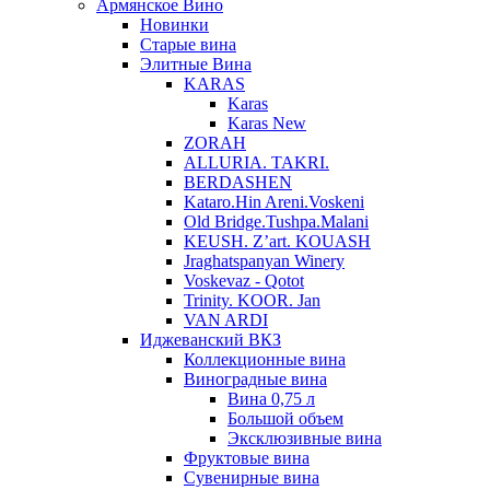
Армянское Вино
Новинки
Старые вина
Элитные Вина
KARAS
Karas
Karas New
ZORAH
ALLURIA. TAKRI.
BERDASHEN
Kataro.Hin Areni.Voskeni
Old Bridge.Tushpa.Malani
KEUSH. Z’art. KOUASH
Jraghatspanyan Winery
Voskevaz - Qotot
Trinity. KOOR. Jan
VAN ARDI
Иджеванский ВКЗ
Коллекционные вина
Виноградные вина
Вина 0,75 л
Большой объем
Эксклюзивные вина
Фруктовые вина
Cувенирные вина