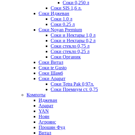
Соки 0,250 л
Соки SIS 1,6 л.
Соки Иджеван
Соки 1.0 л
Соки 0.25 л
Соки Noyan Premium
Соки и Нектары 1,0 л
Соки и Нектары 0,2 л
Соки стекло 0,75 л
Соки стекло 0,25 л
Соки Органик
Соки Витал
Соки te Gusto
Соки Шамб
Соки Арарат
Соки Tetra Pak 0,97л.
Соки Премиум ст. 0,75
Компоты
Иджеван
Арарат
YAN
Ноян
Агроянс
Прошян Фуд
Витал