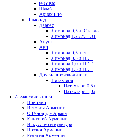
te Gusto
Шамб
Арцах Био
Лимонад
Дарбас
Лимонад 0,5 л. Стекло
Лимонад 1,25 л. ПЭТ
Ануш
Ани
Лимонад 0,5 л ст
Лимонад 0,5 л ПЭТ
Лимонад 1,0 л ПЭТ
Лимонад 1,5 л ПЭТ
Другие производители
Натахтари
Натахтари 0,5л
Натахтари 1,0л
Армянские книги
Новинки
История Армении
О Геноциде Армян
Книги об Армении
Иcкусство и культура
Поэзия Армении
Религия Армении