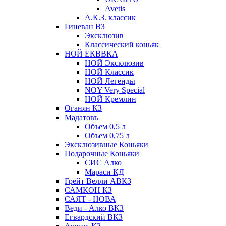
Avetis
А.К.З. классик
Гиневан ВЗ
Эксклюзив
Классический коньяк
НОЙ ЕКВВКА
НОЙ Эксклюзив
НОЙ Классик
НОЙ Легенды
NOY Very Speсial
НОЙ Кремлин
Оганян КЗ
Мадатовъ
Объем 0,5 л
Объем 0,75 л
Эксклюзивные Коньяки
Подарочные Коньяки
СИС Алко
Мараси КД
Грейт Велли АВКЗ
САМКОН КЗ
САЯТ - НОВА
Веди - Алко ВКЗ
Егвардский ВКЗ