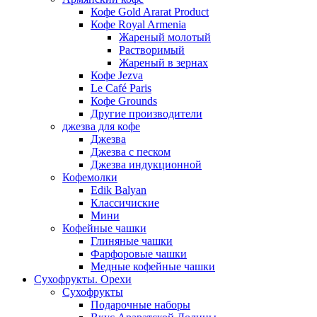
Кофе Gold Ararat Product
Кофе Royal Armenia
Жареный молотый
Растворимый
Жареный в зернах
Кофе Jezva
Le Café Paris
Кофе Grounds
Другие производители
джезва для кофе
Джезва
Джезва с песком
Джезва индукционной
Кофемолки
Edik Balyan
Классичиские
Мини
Кофейные чашки
Глиняные чашки
Фарфоровые чашки
Медные кофейные чашки
Сухофрукты. Орехи
Сухофрукты
Подарочные наборы