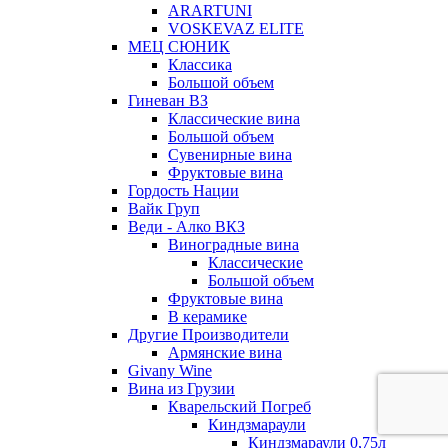
ARARTUNI
VOSKEVAZ ELITE
МЕЦ СЮНИК
Классика
Большой объем
Гиневан ВЗ
Классические вина
Большой объем
Сувенирные вина
Фруктовые вина
Гордость Нации
Вайк Груп
Веди - Алко ВКЗ
Виноградные вина
Классические
Большой объем
Фруктовые вина
В керамике
Другие Производители
Армянские вина
Givany Wine
Вина из Грузии
Кварельский Погреб
Киндзмараули
Киндзмараули 0,75л