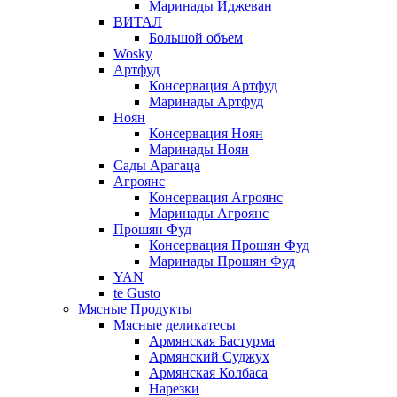
Маринады Иджеван
ВИТАЛ
Большой объем
Wosky
Артфуд
Консервация Артфуд
Маринады Артфуд
Ноян
Консервация Ноян
Маринады Ноян
Сады Арагаца
Агроянс
Консервация Агроянс
Маринады Агроянс
Прошян Фуд
Консервация Прошян Фуд
Маринады Прошян Фуд
YAN
te Gusto
Мясные Продукты
Мясные деликатесы
Армянская Бастурма
Армянский Суджух
Армянская Колбаса
Нарезки