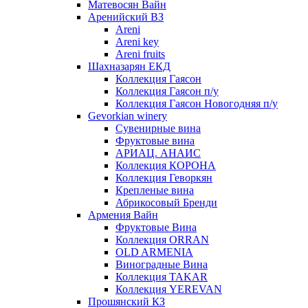
Матевосян Вайн
Аренийский ВЗ
Areni
Areni key
Areni fruits
Шахназарян ЕКД
Коллекция Гаясон
Коллекция Гаясон п/у
Коллекция Гаясон Новогодняя п/у
Gevorkian winery
Сувенирные вина
Фруктовые вина
АРИАЦ. АНАИС
Коллекция КОРОНА
Коллекция Геворкян
Крепленые вина
Абрикосовый Бренди
Армения Вайн
Фруктовые Вина
Коллекция ORRAN
OLD ARMENIA
Виноградные Вина
Коллекция TAKAR
Коллекция YEREVAN
Прошянский КЗ