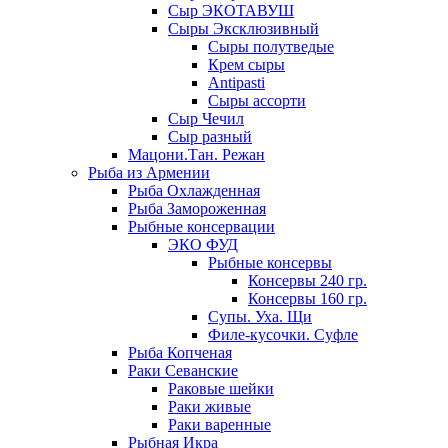
Сыр ЭКОТАВУШ
Сыры Эксклюзивный
Сыры полутведые
Крем сыры
Antipasti
Сыры ассорти
Сыр Чечил
Сыр разный
Мацони.Тан. Режан
Рыба из Армении
Рыба Охлажденная
Рыба Замороженная
Рыбные консервации
ЭКО ФУД
Рыбные консервы
Консервы 240 гр.
Консервы 160 гр.
Супы. Уха. Щи
Филе-кусочки. Суфле
Рыба Копченая
Раки Севанские
Раковые шейки
Раки живые
Раки варенные
Рыбная Икра