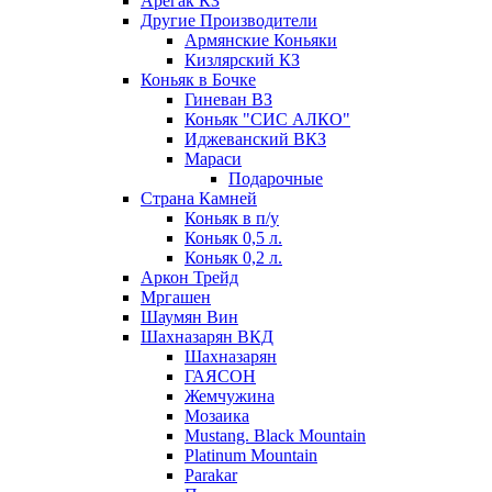
Арегак КЗ
Другие Производители
Армянские Коньяки
Кизлярский КЗ
Коньяк в Бочке
Гиневан ВЗ
Коньяк "СИС АЛКО"
Иджеванский ВКЗ
Мараси
Подарочные
Страна Камней
Коньяк в п/у
Коньяк 0,5 л.
Коньяк 0,2 л.
Аркон Трейд
Мргашен
Шаумян Вин
Шахназарян ВКД
Шахназарян
ГАЯСОН
Жемчужина
Мозаика
Mustang. Black Mountain
Platinum Mountain
Parakar