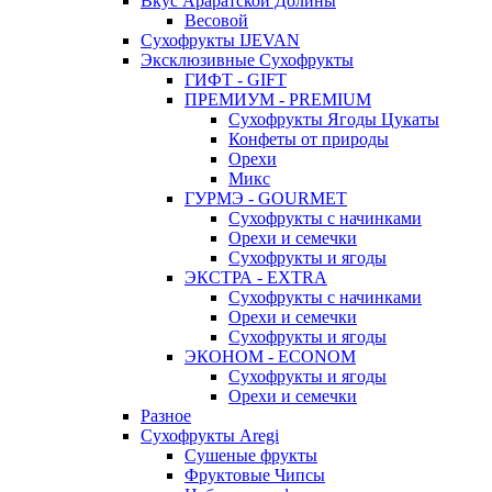
Вкус Араратской Долины
Весовой
Сухофрукты IJEVAN
Эксклюзивные Сухофрукты
ГИФТ - GIFT
ПРЕМИУМ - PREMIUM
Сухофрукты Ягоды Цукаты
Конфеты от природы
Орехи
Микс
ГУРМЭ - GOURMET
Сухофрукты с начинками
Орехи и семечки
Сухофрукты и ягоды
ЭКСТРА - EXTRA
Сухофрукты с начинками
Орехи и семечки
Сухофрукты и ягоды
ЭКОНОМ - ECONOM
Сухофрукты и ягоды
Орехи и семечки
Разное
Сухофрукты Aregi
Сушеные фрукты
Фруктовые Чипсы