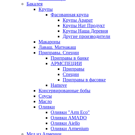
Бакалея
Крупы
Фасованная крупа
Крупы Арарат
Крупы Нат Продукт
Крупы Наша Деревня
Другие производители
Макароны
Лаваш. Матнакаш
Приправы. Специи
Приправы в банке
АРМСПЕЦИИ
Приправы
Специи
Приправы в фасовке
Hamove
Консервированные бобы
Соусы
Масло
Оливки
Оливки "Arm Eco"
Оливки AMADO
Оливки Aiello
Оливки Armenium
Мед из Армении