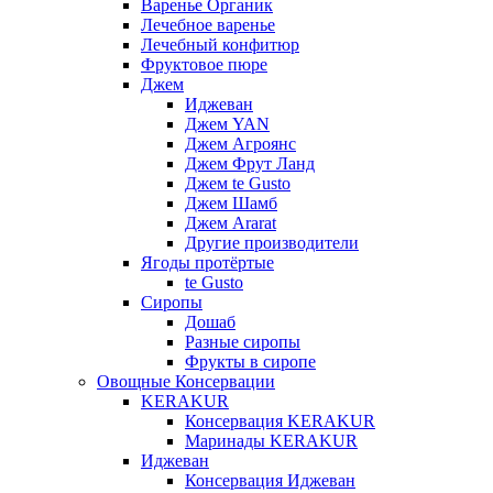
Варенье Органик
Лечебное варенье
Лечебный конфитюр
Фруктовое пюре
Джем
Иджеван
Джем YAN
Джем Агроянс
Джем Фрут Ланд
Джем te Gusto
Джем Шамб
Джем Ararat
Другие производители
Ягоды протёртые
te Gusto
Сиропы
Дошаб
Разные сиропы
Фрукты в сиропе
Овощные Консервации
KERAKUR
Консервация KERAKUR
Маринады KERAKUR
Иджеван
Консервация Иджеван