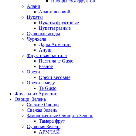
Наборы сухофруктов
Алани
Алани весовой
Цукаты
Цукаты фруктовые
Цукаты разные
Сушеные ягоды
Чурчхела
Дары Армении
Ануш
Фруктовая пастила
Пастила te Gusto
Разное
Орехи
Орехи весовые
Орехи в меду
Te Gusto
Фрукты из Армении
Овощи. Зелень
Свежие Овощи
Свежая Зелень
Замороженные Овощи и Зелень
Тамара фрут
Сушеная Зелень
АРМЧАЙ