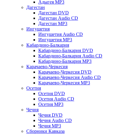
Адыгея MP3
Дагестан
Дагестан DVD
Дагестан Audio CD
Дагестан MP3
Ингушетия
Ингушетия Audio CD
Ингушетия MP3
Кабардино-Балкария
Кабардино-Балкария DVD
Кабардино-Балкария Audio CD
Кабардино-Балкария MP3
Карачаево-Черкесия
Карачаево-Черкесия DVD
Карачаево-Черкесия Audio CD
Карачаево-Черкесия MP3
Осетия
Осетия DVD
Осетия Audio CD
Осетия MP3
Чечня
Чечня DVD
Чечня Audio CD
Чечня MP3
Сборники Кавказа