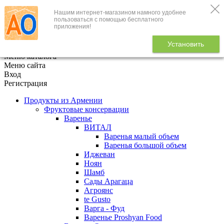
Нашим интернет-магазином намного удобнее
+7 (495) 646-888-1
пользоваться с помощью бесплатного
приложения!
В корзине
0
товаров
Установить
x
Меню каталога
Меню сайта
Вход
Регистрация
Продукты из Армении
Фруктовые консервации
Варенье
ВИТАЛ
Варенья малый объем
Варенья большой объем
Иджеван
Ноян
Шамб
Сады Арагаца
Агроянс
te Gusto
Варга - Фуд
Варенье Proshyan Food