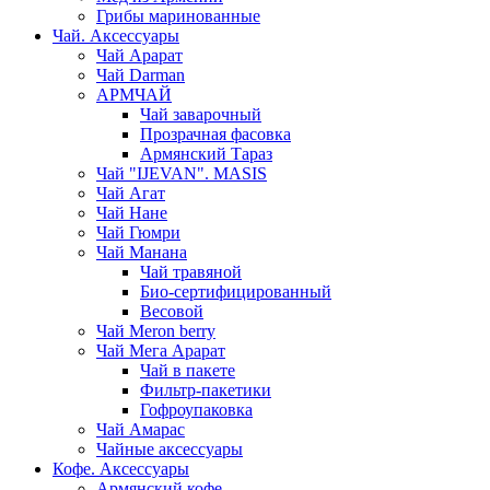
Грибы маринованные
Чай. Аксессуары
Чай Арарат
Чай Darman
АРМЧАЙ
Чай заварочный
Прозрачная фасовка
Армянский Тараз
Чай "IJEVAN". MASIS
Чай Агат
Чай Нане
Чай Гюмри
Чай Манана
Чай травяной
Био-сертифицированный
Весовой
Чай Meron berry
Чай Мега Арарат
Чай в пакете
Фильтр-пакетики
Гофроупаковка
Чай Амарас
Чайные аксессуары
Кофе. Аксессуары
Армянский кофе