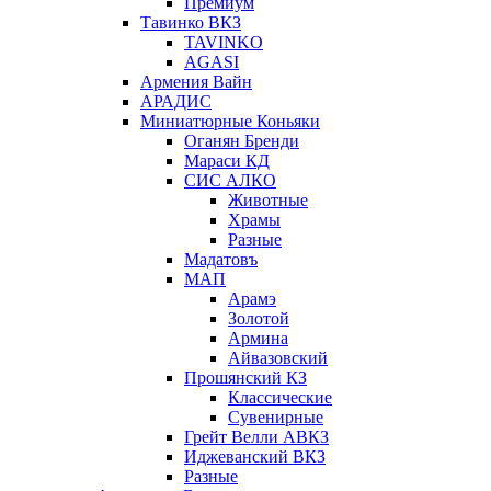
Премиум
Тавинко ВКЗ
TAVINKO
AGASI
Армения Вайн
АРАДИС
Миниатюрные Коньяки
Оганян Бренди
Мараси КД
СИС АЛКО
Животные
Храмы
Разные
Мадатовъ
МАП
Арамэ
Золотой
Армина
Айвазовский
Прошянский КЗ
Классические
Сувенирные
Грейт Велли АВКЗ
Иджеванский ВКЗ
Разные