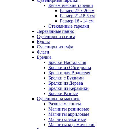
Сувенирные тарелки
Керамические тарелки
Размер 27 х 26 см
Размер 21-18,5 см
Размер 16 - 14 см
Стеклянные тарелки
Деревянные панно
Сувениры из гипса
Куклы
Сувениры из туфа
Флаги
Брелки
Брелки Настальгия
Брелки из Обсидиана
Брелки для Водителя
Брелки с Буквами
Брелки из Дерева
Брелки из Керамики
Брелки Разные
Сувениры на магните
Разные магниты
Магниты резиновые
Магниты акриловые
Магниты закатные
Магниты керамические