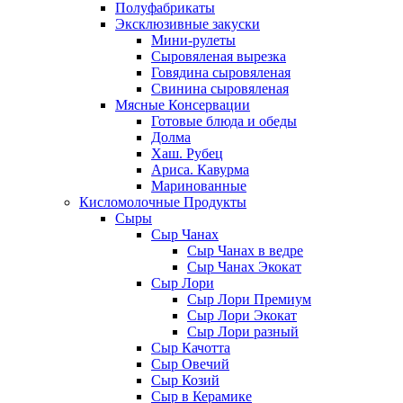
Полуфабрикаты
Эксклюзивные закуски
Мини-рулеты
Сыровяленая вырезка
Говядина сыровяленая
Свинина сыровяленая
Мясные Консервации
Готовые блюда и обеды
Долма
Хаш. Рубец
Ариса. Кавурма
Маринованные
Кисломолочные Продукты
Сыры
Сыр Чанах
Сыр Чанах в ведре
Сыр Чанах Экокат
Сыр Лори
Сыр Лори Премиум
Сыр Лори Экокат
Сыр Лори разный
Сыр Качотта
Сыр Овечий
Сыр Козий
Сыр в Керамике