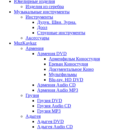
Ювелирные изделия
Изделия из серебра
Музыкальные инструменты
Инструменты
Дудук. Шви. Зурна.
Доол
Струнные инструменты
Аксессуары
MuzKavkaz
Армения
Армения DVD
Арменфильм Киностудия
Ереван Киностудия
Документальное Кино
Мультфильмы
Blu-ray. HD DVD
Армения Audio CD
Армения Audio MP3
Грузия
Грузия DVD
Грузия Audio CD
Грузия MP3
Адыгея
Адыгея DVD
Адыгея Audio CD