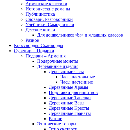
Армянские классики
Исторические романы
Публицистика
Словари. Разговорники
Учебники. Самоучители
Детские книги
Для дошкольников<br> и младших классов
Разное
Кроссворды. Сканворды
Сувениры. Подарки
Подарки – Армения
Подарочные монеты
Деревянные изделия
Деревянные часы
Часы настольные
Часы настенные
Деревянные Храмы
Подставки для напитков
Деревянные Тарелки
Деревянные Вазы
Деревянные Кресты
Деревянные Гранаты
Разное
Этнические товары
Этно скатерти