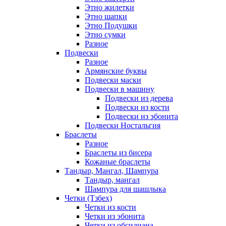
Этно жилетки
Этно шапки
Этно Подушки
Этно сумки
Разное
Подвески
Разное
Армянские буквы
Подвески маски
Подвески в машину
Подвески из дерева
Подвески из кости
Подвески из эбонита
Подвески Ностальгия
Браслеты
Разное
Браслеты из бисера
Кожаные браслеты
Тандыр, Мангал, Шампура
Тандыр, мангал
Шампура для шашлыка
Четки (Тзбех)
Четки из кости
Четки из эбонита
Четки из обсидиана