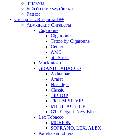
Фильмы
Бейсболки / Футболки
Разное
Сигареты. Витрина 18+
Армянские Сигареты
Cigaronne
Cigaronne
Tattoo by Cigaronne
Center
AMG
5th Street
Mackintosh
GRAND TABACCO
Akhtamar
Ararat
Nostalgia
Classic
TIP TOP
TRIUMPH. VIP
MT. BLACK TIP
GT. Elegant. New Bleck
Lex Tobacco
MORION
SOPRANO, LEX, ALEX
Karelia and others