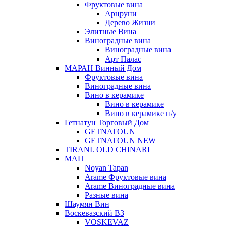
Фруктовые вина
Арцруни
Дерево Жизни
Элитные Вина
Виноградные вина
Виноградные вина
Арт Палас
МАРАН Винный Дом
Фруктовые вина
Виноградные вина
Вино в керамике
Вино в керамике
Вино в керамике п/у
Гетнатун Торговый Дом
GETNATOUN
GETNATOUN NEW
TIRANI. OLD CHINARI
МАП
Noyan Tapan
Arame Фруктовые вина
Arame Виноградные вина
Разные вина
Шаумян Вин
Воскевазский ВЗ
VOSKEVAZ