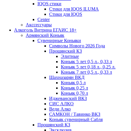
IQOS стики
Стики для IQOS ILUMA
Стики для IQOS
Сenter
Акссессуары
Алкоголь Витрина ЕГАИС 18+
Армянский Коньяк
Сувенирные Коньяки
Символы Нового 2026 Года
Прошянский КЗ
Элитные
Коньяк 5 лет 0,5 л., 0,33 л
Коньяк 5 лет 0,18 л., 0,25 л.
Коньяк 7 лет 0,5 л., 0,33 л
Шахназарян ВКД
Коньяк 0,5 л
Коньяк 0,25 л
Коньяк 0,70 л
Иджеванский ВКЗ
СИС АЛКО
Веди Алко
САМКОН / Тавинко ВКЗ
Коньяк сувенирный Сабля
Прошянский КЗ
Эксклюзив