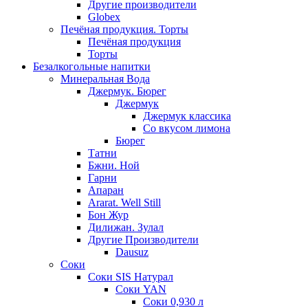
Другие производители
Globex
Печёная продукция. Торты
Печёная продукция
Торты
Безалкогольные напитки
Минеральная Вода
Джермук. Бюрег
Джермук
Джермук классика
Со вкусом лимона
Бюрег
Татни
Бжни. Ной
Гарни
Апаран
Ararat. Well Still
Бон Жур
Дилижан. Зулал
Другие Производители
Dausuz
Соки
Соки SIS Натурал
Соки YAN
Соки 0,930 л