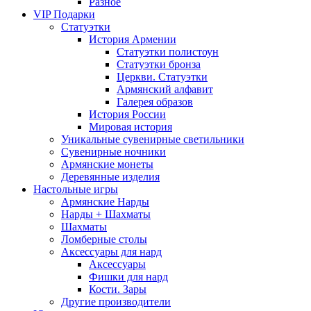
Разное
VIP Подарки
Статуэтки
История Армении
Статуэтки полистоун
Статуэтки бронза
Церкви. Статуэтки
Армянский алфавит
Галерея образов
История России
Мировая история
Уникальные сувенирные светильники
Сувенирные ночники
Армянские монеты
Деревянные изделия
Настольные игры
Армянские Нарды
Нарды + Шахматы
Шахматы
Ломберные столы
Аксессуары для нард
Аксессуары
Фишки для нард
Кости. Зары
Другие производители