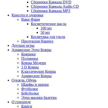
Сборники Кавказа DVD
Сборники Кавказа Audio CD
Сборники Кавказа MP3
Красота и здоровье
Ваки Фарм
Косметические масла
100 мл
50 мл
Косметика для ухода
Продукция Наринэ
Детские игры
Армянские Этно Ковры
Коврики
Половики
Ковры Модерн
3 D Ковры
Классические Ковры
Армянские Ковры
Одежда. Обувь
Шарфы и шапки
Футболки
Бейсболки
Этно масики балетки
О геноциде
Книги