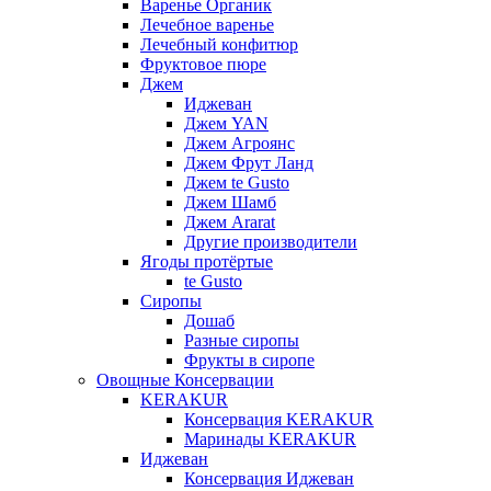
Варенье Органик
Лечебное варенье
Лечебный конфитюр
Фруктовое пюре
Джем
Иджеван
Джем YAN
Джем Агроянс
Джем Фрут Ланд
Джем te Gusto
Джем Шамб
Джем Ararat
Другие производители
Ягоды протёртые
te Gusto
Сиропы
Дошаб
Разные сиропы
Фрукты в сиропе
Овощные Консервации
KERAKUR
Консервация KERAKUR
Маринады KERAKUR
Иджеван
Консервация Иджеван