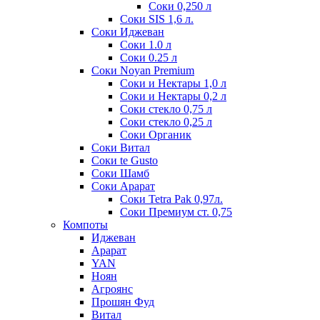
Соки 0,250 л
Соки SIS 1,6 л.
Соки Иджеван
Соки 1.0 л
Соки 0.25 л
Соки Noyan Premium
Соки и Нектары 1,0 л
Соки и Нектары 0,2 л
Соки стекло 0,75 л
Соки стекло 0,25 л
Соки Органик
Соки Витал
Соки te Gusto
Соки Шамб
Соки Арарат
Соки Tetra Pak 0,97л.
Соки Премиум ст. 0,75
Компоты
Иджеван
Арарат
YAN
Ноян
Агроянс
Прошян Фуд
Витал