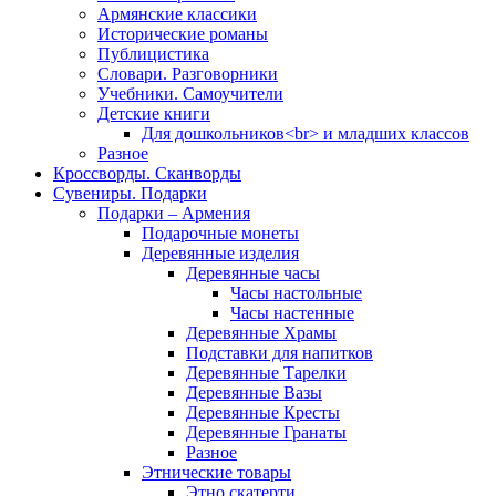
Армянские классики
Исторические романы
Публицистика
Словари. Разговорники
Учебники. Самоучители
Детские книги
Для дошкольников<br> и младших классов
Разное
Кроссворды. Сканворды
Сувениры. Подарки
Подарки – Армения
Подарочные монеты
Деревянные изделия
Деревянные часы
Часы настольные
Часы настенные
Деревянные Храмы
Подставки для напитков
Деревянные Тарелки
Деревянные Вазы
Деревянные Кресты
Деревянные Гранаты
Разное
Этнические товары
Этно скатерти