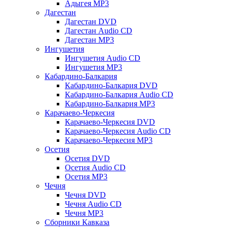
Адыгея MP3
Дагестан
Дагестан DVD
Дагестан Audio CD
Дагестан MP3
Ингушетия
Ингушетия Audio CD
Ингушетия MP3
Кабардино-Балкария
Кабардино-Балкария DVD
Кабардино-Балкария Audio CD
Кабардино-Балкария MP3
Карачаево-Черкесия
Карачаево-Черкесия DVD
Карачаево-Черкесия Audio CD
Карачаево-Черкесия MP3
Осетия
Осетия DVD
Осетия Audio CD
Осетия MP3
Чечня
Чечня DVD
Чечня Audio CD
Чечня MP3
Сборники Кавказа