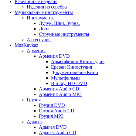
Ювелирные изделия
Изделия из серебра
Музыкальные инструменты
Инструменты
Дудук. Шви. Зурна.
Доол
Струнные инструменты
Аксессуары
MuzKavkaz
Армения
Армения DVD
Арменфильм Киностудия
Ереван Киностудия
Документальное Кино
Мультфильмы
Blu-ray. HD DVD
Армения Audio CD
Армения Audio MP3
Грузия
Грузия DVD
Грузия Audio CD
Грузия MP3
Адыгея
Адыгея DVD
Адыгея Audio CD