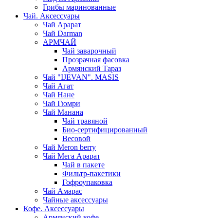
Грибы маринованные
Чай. Аксессуары
Чай Арарат
Чай Darman
АРМЧАЙ
Чай заварочный
Прозрачная фасовка
Армянский Тараз
Чай "IJEVAN". MASIS
Чай Агат
Чай Нане
Чай Гюмри
Чай Манана
Чай травяной
Био-сертифицированный
Весовой
Чай Meron berry
Чай Мега Арарат
Чай в пакете
Фильтр-пакетики
Гофроупаковка
Чай Амарас
Чайные аксессуары
Кофе. Аксессуары
Армянский кофе