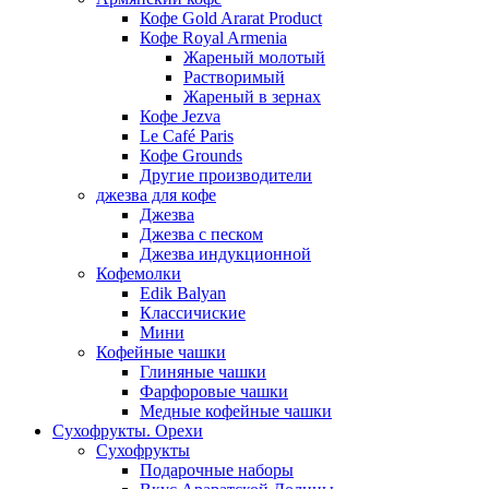
Кофе Gold Ararat Product
Кофе Royal Armenia
Жареный молотый
Растворимый
Жареный в зернах
Кофе Jezva
Le Café Paris
Кофе Grounds
Другие производители
джезва для кофе
Джезва
Джезва с песком
Джезва индукционной
Кофемолки
Edik Balyan
Классичиские
Мини
Кофейные чашки
Глиняные чашки
Фарфоровые чашки
Медные кофейные чашки
Сухофрукты. Орехи
Сухофрукты
Подарочные наборы