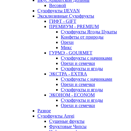
Вкус Араратской Долины
Весовой
Сухофрукты IJEVAN
Эксклюзивные Сухофрукты
ГИФТ - GIFT
ПРЕМИУМ - PREMIUM
Сухофрукты Ягоды Цукаты
Конфеты от природы
Орехи
Микс
ГУРМЭ - GOURMET
Сухофрукты с начинками
Орехи и семечки
Сухофрукты и ягоды
ЭКСТРА - EXTRA
Сухофрукты с начинками
Орехи и семечки
Сухофрукты и ягоды
ЭКОНОМ - ECONOM
Сухофрукты и ягоды
Орехи и семечки
Разное
Сухофрукты Aregi
Сушеные фрукты
Фруктовые Чипсы