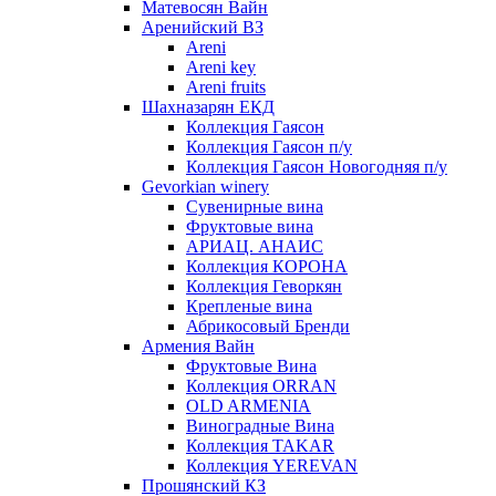
Матевосян Вайн
Аренийский ВЗ
Areni
Areni key
Areni fruits
Шахназарян ЕКД
Коллекция Гаясон
Коллекция Гаясон п/у
Коллекция Гаясон Новогодняя п/у
Gevorkian winery
Сувенирные вина
Фруктовые вина
АРИАЦ. АНАИС
Коллекция КОРОНА
Коллекция Геворкян
Крепленые вина
Абрикосовый Бренди
Армения Вайн
Фруктовые Вина
Коллекция ORRAN
OLD ARMENIA
Виноградные Вина
Коллекция TAKAR
Коллекция YEREVAN
Прошянский КЗ