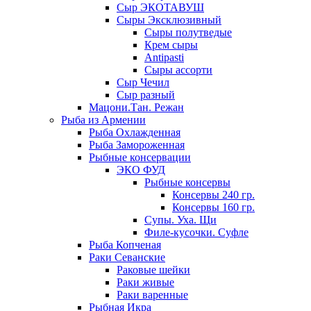
Сыр ЭКОТАВУШ
Сыры Эксклюзивный
Сыры полутведые
Крем сыры
Antipasti
Сыры ассорти
Сыр Чечил
Сыр разный
Мацони.Тан. Режан
Рыба из Армении
Рыба Охлажденная
Рыба Замороженная
Рыбные консервации
ЭКО ФУД
Рыбные консервы
Консервы 240 гр.
Консервы 160 гр.
Супы. Уха. Щи
Филе-кусочки. Суфле
Рыба Копченая
Раки Севанские
Раковые шейки
Раки живые
Раки варенные
Рыбная Икра