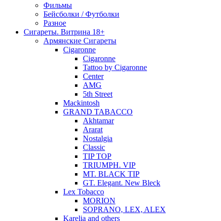
Фильмы
Бейсболки / Футболки
Разное
Сигареты. Витрина 18+
Армянские Сигареты
Cigaronne
Cigaronne
Tattoo by Cigaronne
Center
AMG
5th Street
Mackintosh
GRAND TABACCO
Akhtamar
Ararat
Nostalgia
Classic
TIP TOP
TRIUMPH. VIP
MT. BLACK TIP
GT. Elegant. New Bleck
Lex Tobacco
MORION
SOPRANO, LEX, ALEX
Karelia and others