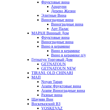
Фруктовые вина
Арцруни
Дерево Жизни
Элитные Вина
Виноградные вина
Виноградные вина
Арт Палас
МАРАН Винный Дом
Фруктовые вина
Виноградные вина
Вино в керамике
Вино в керамике
Вино в керамике п/у
Гетнатун Торговый Дом
GETNATOUN
GETNATOUN NEW
TIRANI. OLD CHINARI
МАП
Noyan Tapan
Arame Фруктовые вина
Arame Виноградные вина
Разные вина
Шаумян Вин
Воскевазский ВЗ
VOSKEVAZ