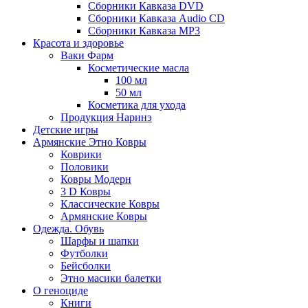
Сборники Кавказа DVD
Сборники Кавказа Audio CD
Сборники Кавказа MP3
Красота и здоровье
Ваки Фарм
Косметические масла
100 мл
50 мл
Косметика для ухода
Продукция Наринэ
Детские игры
Армянские Этно Ковры
Коврики
Половики
Ковры Модерн
3 D Ковры
Классические Ковры
Армянские Ковры
Одежда. Обувь
Шарфы и шапки
Футболки
Бейсболки
Этно масики балетки
О геноциде
Книги