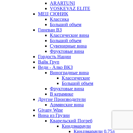
ARARTUNI
VOSKEVAZ ELITE
МЕЦ СЮНИК
Классика
Большой объем
Гиневан ВЗ
Классические вина
Большой объем
Сувенирные вина
Фруктовые вина
Гордость Нации
Вайк Груп
Веди - Алко ВКЗ
Виноградные вина
Классические
Большой объем
Фруктовые вина
В керамике
Другие Производители
Армянские вина
Givany Wine
Вина из Грузии
Кварельский Погреб
Киндзмараули
Киндзмараули 0,75л