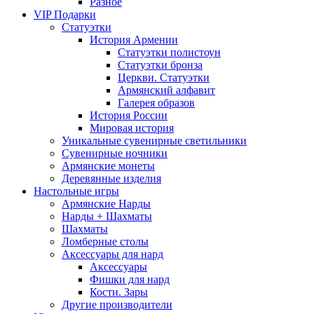
Разное
VIP Подарки
Статуэтки
История Армении
Статуэтки полистоун
Статуэтки бронза
Церкви. Статуэтки
Армянский алфавит
Галерея образов
История России
Мировая история
Уникальные сувенирные светильники
Сувенирные ночники
Армянские монеты
Деревянные изделия
Настольные игры
Армянские Нарды
Нарды + Шахматы
Шахматы
Ломберные столы
Аксессуары для нард
Аксессуары
Фишки для нард
Кости. Зары
Другие производители