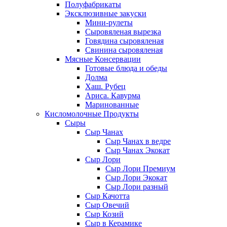
Полуфабрикаты
Эксклюзивные закуски
Мини-рулеты
Сыровяленая вырезка
Говядина сыровяленая
Свинина сыровяленая
Мясные Консервации
Готовые блюда и обеды
Долма
Хаш. Рубец
Ариса. Кавурма
Маринованные
Кисломолочные Продукты
Сыры
Сыр Чанах
Сыр Чанах в ведре
Сыр Чанах Экокат
Сыр Лори
Сыр Лори Премиум
Сыр Лори Экокат
Сыр Лори разный
Сыр Качотта
Сыр Овечий
Сыр Козий
Сыр в Керамике