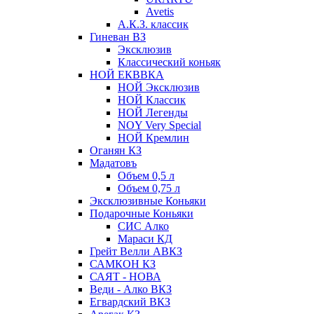
Avetis
А.К.З. классик
Гиневан ВЗ
Эксклюзив
Классический коньяк
НОЙ ЕКВВКА
НОЙ Эксклюзив
НОЙ Классик
НОЙ Легенды
NOY Very Speсial
НОЙ Кремлин
Оганян КЗ
Мадатовъ
Объем 0,5 л
Объем 0,75 л
Эксклюзивные Коньяки
Подарочные Коньяки
СИС Алко
Мараси КД
Грейт Велли АВКЗ
САМКОН КЗ
САЯТ - НОВА
Веди - Алко ВКЗ
Егвардский ВКЗ