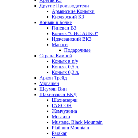
Арегак КЗ
Другие Производители
Армянские Коньяки
Кизлярский КЗ
Коньяк в Бочке
Гиневан ВЗ
Коньяк "СИС АЛКО"
Иджеванский ВКЗ
Мараси
Подарочные
Страна Камней
Коньяк в п/у
Коньяк 0,5 л.
Коньяк 0,2 л.
Аркон Трейд
Мргашен
Шаумян Вин
Шахназарян ВКД
Шахназарян
ГАЯСОН
Жемчужина
Мозаика
Mustang. Black Mountain
Platinum Mountain
Parakar