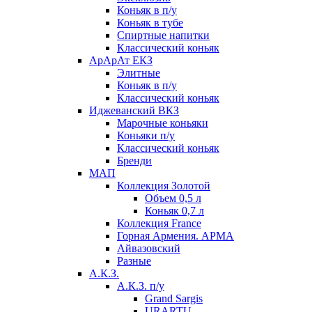
Коньяк в п/у
Коньяк в тубе
Спиртные напитки
Классический коньяк
АрАрАт ЕКЗ
Элитные
Коньяк в п/у
Классический коньяк
Иджеванский ВКЗ
Марочные коньяки
Коньяки п/у
Классический коньяк
Бренди
МАП
Коллекция Золотой
Объем 0,5 л
Коньяк 0,7 л
Коллекция France
Горная Армения. АРМА
Айвазовский
Разные
А.К.З.
А.К.З. п/у
Grand Sargis
URARTU