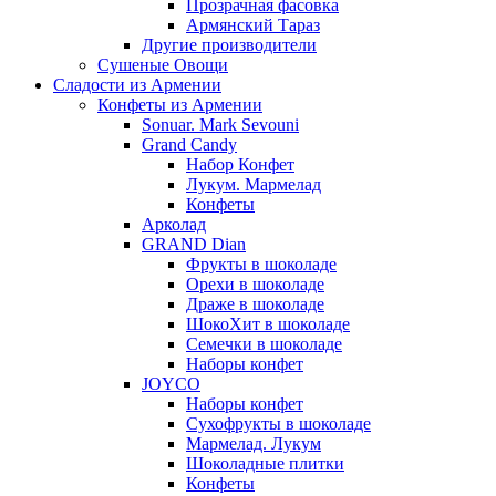
Прозрачная фасовка
Армянский Тараз
Другие производители
Сушеные Овощи
Сладости из Армении
Конфеты из Армении
Sonuar. Mark Sevouni
Grand Candy
Набор Конфет
Лукум. Мармелад
Конфеты
Арколад
GRAND Dian
Фрукты в шоколаде
Орехи в шоколаде
Драже в шоколаде
ШокоХит в шоколаде
Семечки в шоколаде
Наборы конфет
JOYCO
Наборы конфет
Сухофрукты в шоколаде
Мармелад. Лукум
Шоколадные плитки
Конфеты