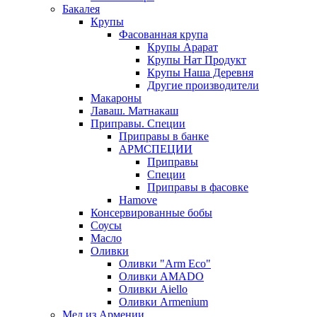
Бакалея
Крупы
Фасованная крупа
Крупы Арарат
Крупы Нат Продукт
Крупы Наша Деревня
Другие производители
Макароны
Лаваш. Матнакаш
Приправы. Специи
Приправы в банке
АРМСПЕЦИИ
Приправы
Специи
Приправы в фасовке
Hamove
Консервированные бобы
Соусы
Масло
Оливки
Оливки "Arm Eco"
Оливки AMADO
Оливки Aiello
Оливки Armenium
Мед из Армении