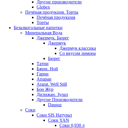
Другие производители
Globex
Печёная продукция. Торты
Печёная продукция
Торты
Безалкогольные напитки
Минеральная Вода
Джермук. Бюрег
Джермук
Джермук классика
Со вкусом лимона
Бюрег
Татни
Бжни. Ной
Гарни
Апаран
Ararat. Well Still
Бон Жур
Дилижан. Зулал
Другие Производители
Dausuz
Соки
Соки SIS Натурал
Соки YAN
Соки 0,930 л