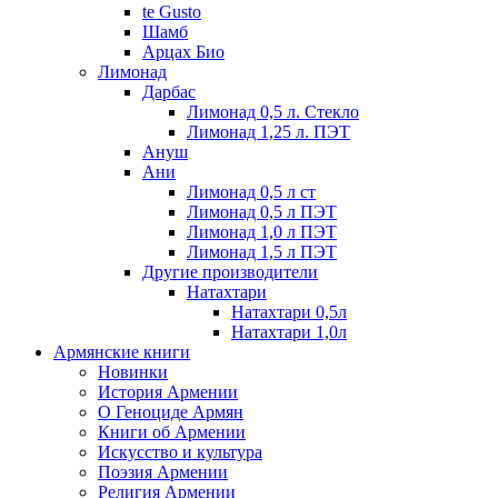
te Gusto
Шамб
Арцах Био
Лимонад
Дарбас
Лимонад 0,5 л. Стекло
Лимонад 1,25 л. ПЭТ
Ануш
Ани
Лимонад 0,5 л ст
Лимонад 0,5 л ПЭТ
Лимонад 1,0 л ПЭТ
Лимонад 1,5 л ПЭТ
Другие производители
Натахтари
Натахтари 0,5л
Натахтари 1,0л
Армянские книги
Новинки
История Армении
О Геноциде Армян
Книги об Армении
Иcкусство и культура
Поэзия Армении
Религия Армении