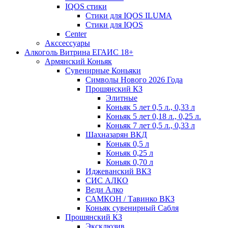
IQOS стики
Стики для IQOS ILUMA
Стики для IQOS
Сenter
Акссессуары
Алкоголь Витрина ЕГАИС 18+
Армянский Коньяк
Сувенирные Коньяки
Символы Нового 2026 Года
Прошянский КЗ
Элитные
Коньяк 5 лет 0,5 л., 0,33 л
Коньяк 5 лет 0,18 л., 0,25 л.
Коньяк 7 лет 0,5 л., 0,33 л
Шахназарян ВКД
Коньяк 0,5 л
Коньяк 0,25 л
Коньяк 0,70 л
Иджеванский ВКЗ
СИС АЛКО
Веди Алко
САМКОН / Тавинко ВКЗ
Коньяк сувенирный Сабля
Прошянский КЗ
Эксклюзив