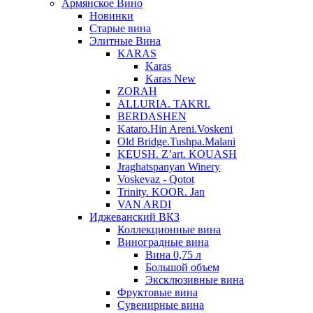
Армянское Вино
Новинки
Старые вина
Элитные Вина
KARAS
Karas
Karas New
ZORAH
ALLURIA. TAKRI.
BERDASHEN
Kataro.Hin Areni.Voskeni
Old Bridge.Tushpa.Malani
KEUSH. Z’art. KOUASH
Jraghatspanyan Winery
Voskevaz - Qotot
Trinity. KOOR. Jan
VAN ARDI
Иджеванский ВКЗ
Коллекционные вина
Виноградные вина
Вина 0,75 л
Большой объем
Эксклюзивные вина
Фруктовые вина
Cувенирные вина