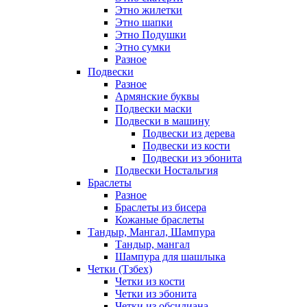
Этно жилетки
Этно шапки
Этно Подушки
Этно сумки
Разное
Подвески
Разное
Армянские буквы
Подвески маски
Подвески в машину
Подвески из дерева
Подвески из кости
Подвески из эбонита
Подвески Ностальгия
Браслеты
Разное
Браслеты из бисера
Кожаные браслеты
Тандыр, Мангал, Шампура
Тандыр, мангал
Шампура для шашлыка
Четки (Тзбех)
Четки из кости
Четки из эбонита
Четки из обсидиана