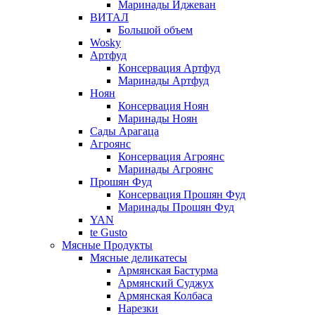
Маринады Иджеван
ВИТАЛ
Большой объем
Wosky
Артфуд
Консервация Артфуд
Маринады Артфуд
Ноян
Консервация Ноян
Маринады Ноян
Сады Арагаца
Агроянс
Консервация Агроянс
Маринады Агроянс
Прошян Фуд
Консервация Прошян Фуд
Маринады Прошян Фуд
YAN
te Gusto
Мясные Продукты
Мясные деликатесы
Армянская Бастурма
Армянский Суджух
Армянская Колбаса
Нарезки