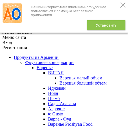
Нашим интернет-магазином намного удобнее
+7 (495) 646-888-1
пользоваться с помощью бесплатного
приложения!
В корзине
0
товаров
Установить
x
Меню каталога
Меню сайта
Вход
Регистрация
Продукты из Армении
Фруктовые консервации
Варенье
ВИТАЛ
Варенья малый объем
Варенья большой объем
Иджеван
Ноян
Шамб
Сады Арагаца
Агроянс
te Gusto
Варга - Фуд
Варенье Proshyan Food