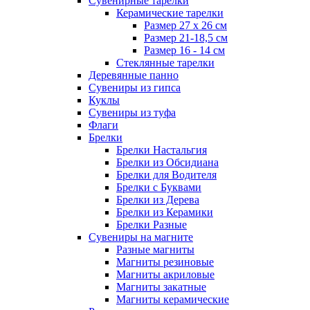
Сувенирные тарелки
Керамические тарелки
Размер 27 х 26 см
Размер 21-18,5 см
Размер 16 - 14 см
Стеклянные тарелки
Деревянные панно
Сувениры из гипса
Куклы
Сувениры из туфа
Флаги
Брелки
Брелки Настальгия
Брелки из Обсидиана
Брелки для Водителя
Брелки с Буквами
Брелки из Дерева
Брелки из Керамики
Брелки Разные
Сувениры на магните
Разные магниты
Магниты резиновые
Магниты акриловые
Магниты закатные
Магниты керамические