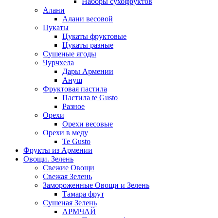
Наборы сухофруктов
Алани
Алани весовой
Цукаты
Цукаты фруктовые
Цукаты разные
Сушеные ягоды
Чурчхела
Дары Армении
Ануш
Фруктовая пастила
Пастила te Gusto
Разное
Орехи
Орехи весовые
Орехи в меду
Te Gusto
Фрукты из Армении
Овощи. Зелень
Свежие Овощи
Свежая Зелень
Замороженные Овощи и Зелень
Тамара фрут
Сушеная Зелень
АРМЧАЙ