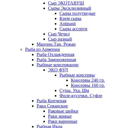
Сыр ЭКОТАВУШ
Сыры Эксклюзивный
Сыры полутведые
Крем сыры
Antipasti
Сыры ассорти
Сыр Чечил
Сыр разный
Мацони.Тан. Режан
Рыба из Армении
Рыба Охлажденная
Рыба Замороженная
Рыбные консервации
ЭКО ФУД
Рыбные консервы
Консервы 240 гр.
Консервы 160 гр.
Супы. Уха. Щи
Филе-кусочки. Суфле
Рыба Копченая
Раки Севанские
Раковые шейки
Раки живые
Раки варенные
Рыбная Икра