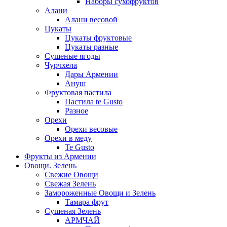
Наборы сухофруктов
Алани
Алани весовой
Цукаты
Цукаты фруктовые
Цукаты разные
Сушеные ягоды
Чурчхела
Дары Армении
Ануш
Фруктовая пастила
Пастила te Gusto
Разное
Орехи
Орехи весовые
Орехи в меду
Te Gusto
Фрукты из Армении
Овощи. Зелень
Свежие Овощи
Свежая Зелень
Замороженные Овощи и Зелень
Тамара фрут
Сушеная Зелень
АРМЧАЙ