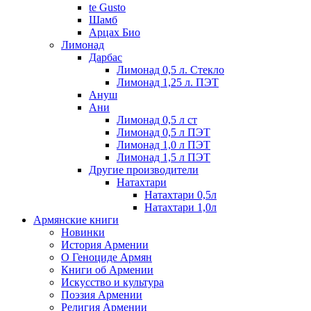
te Gusto
Шамб
Арцах Био
Лимонад
Дарбас
Лимонад 0,5 л. Стекло
Лимонад 1,25 л. ПЭТ
Ануш
Ани
Лимонад 0,5 л ст
Лимонад 0,5 л ПЭТ
Лимонад 1,0 л ПЭТ
Лимонад 1,5 л ПЭТ
Другие производители
Натахтари
Натахтари 0,5л
Натахтари 1,0л
Армянские книги
Новинки
История Армении
О Геноциде Армян
Книги об Армении
Иcкусство и культура
Поэзия Армении
Религия Армении