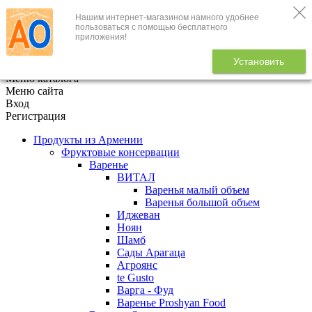
Нашим интернет-магазином намного удобнее
+7 (495) 646-888-1
пользоваться с помощью бесплатного
приложения!
В корзине
0
товаров
Установить
x
Меню каталога
Меню сайта
Вход
Регистрация
Продукты из Армении
Фруктовые консервации
Варенье
ВИТАЛ
Варенья малый объем
Варенья большой объем
Иджеван
Ноян
Шамб
Сады Арагаца
Агроянс
te Gusto
Варга - Фуд
Варенье Proshyan Food