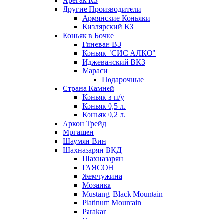
Арегак КЗ
Другие Производители
Армянские Коньяки
Кизлярский КЗ
Коньяк в Бочке
Гиневан ВЗ
Коньяк "СИС АЛКО"
Иджеванский ВКЗ
Мараси
Подарочные
Страна Камней
Коньяк в п/у
Коньяк 0,5 л.
Коньяк 0,2 л.
Аркон Трейд
Мргашен
Шаумян Вин
Шахназарян ВКД
Шахназарян
ГАЯСОН
Жемчужина
Мозаика
Mustang. Black Mountain
Platinum Mountain
Parakar