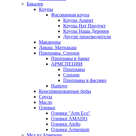
Бакалея
Крупы
Фасованная крупа
Крупы Арарат
Крупы Нат Продукт
Крупы Наша Деревня
Другие производители
Макароны
Лаваш. Матнакаш
Приправы. Специи
Приправы в банке
АРМСПЕЦИИ
Приправы
Специи
Приправы в фасовке
Hamove
Консервированные бобы
Соусы
Масло
Оливки
Оливки "Arm Eco"
Оливки AMADO
Оливки Aiello
Оливки Armenium
Мед из Армении