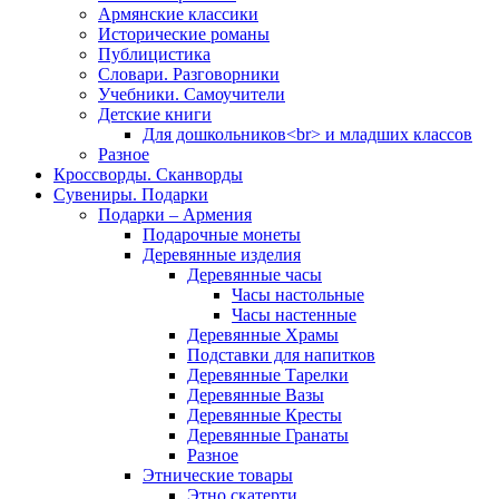
Армянские классики
Исторические романы
Публицистика
Словари. Разговорники
Учебники. Самоучители
Детские книги
Для дошкольников<br> и младших классов
Разное
Кроссворды. Сканворды
Сувениры. Подарки
Подарки – Армения
Подарочные монеты
Деревянные изделия
Деревянные часы
Часы настольные
Часы настенные
Деревянные Храмы
Подставки для напитков
Деревянные Тарелки
Деревянные Вазы
Деревянные Кресты
Деревянные Гранаты
Разное
Этнические товары
Этно скатерти