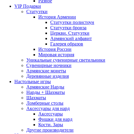
Разное
VIP Подарки
Статуэтки
История Армении
Статуэтки полистоун
Статуэтки бронза
Церкви. Статуэтки
Армянский алфавит
Галерея образов
История России
Мировая история
Уникальные сувенирные светильники
Сувенирные ночники
Армянские монеты
Деревянные изделия
Настольные игры
Армянские Нарды
Нарды + Шахматы
Шахматы
Ломберные столы
Аксессуары для нард
Аксессуары
Фишки для нард
Кости. Зары
Другие производители