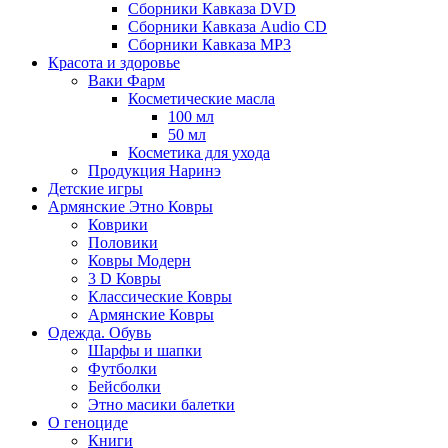
Сборники Кавказа DVD
Сборники Кавказа Audio CD
Сборники Кавказа MP3
Красота и здоровье
Ваки Фарм
Косметические масла
100 мл
50 мл
Косметика для ухода
Продукция Наринэ
Детские игры
Армянские Этно Ковры
Коврики
Половики
Ковры Модерн
3 D Ковры
Классические Ковры
Армянские Ковры
Одежда. Обувь
Шарфы и шапки
Футболки
Бейсболки
Этно масики балетки
О геноциде
Книги