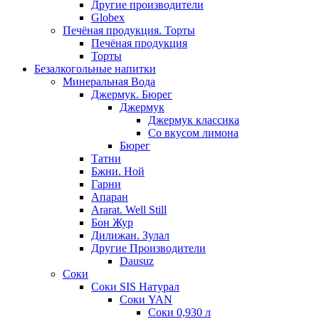
Другие производители
Globex
Печёная продукция. Торты
Печёная продукция
Торты
Безалкогольные напитки
Минеральная Вода
Джермук. Бюрег
Джермук
Джермук классика
Со вкусом лимона
Бюрег
Татни
Бжни. Ной
Гарни
Апаран
Ararat. Well Still
Бон Жур
Дилижан. Зулал
Другие Производители
Dausuz
Соки
Соки SIS Натурал
Соки YAN
Соки 0,930 л