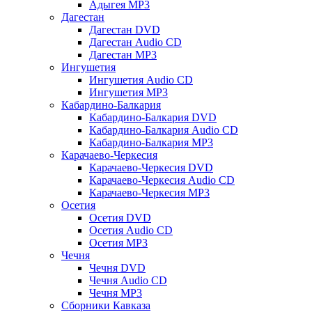
Адыгея MP3
Дагестан
Дагестан DVD
Дагестан Audio CD
Дагестан MP3
Ингушетия
Ингушетия Audio CD
Ингушетия MP3
Кабардино-Балкария
Кабардино-Балкария DVD
Кабардино-Балкария Audio CD
Кабардино-Балкария MP3
Карачаево-Черкесия
Карачаево-Черкесия DVD
Карачаево-Черкесия Audio CD
Карачаево-Черкесия MP3
Осетия
Осетия DVD
Осетия Audio CD
Осетия MP3
Чечня
Чечня DVD
Чечня Audio CD
Чечня MP3
Сборники Кавказа