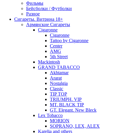
Фильмы
Бейсболки / Футболки
Разное
Сигареты. Витрина 18+
Армянские Сигареты
Cigaronne
Cigaronne
Tattoo by Cigaronne
Center
AMG
5th Street
Mackintosh
GRAND TABACCO
Akhtamar
Ararat
Nostalgia
Classic
TIP TOP
TRIUMPH. VIP
MT. BLACK TIP
GT. Elegant. New Bleck
Lex Tobacco
MORION
SOPRANO, LEX, ALEX
Karelia and others