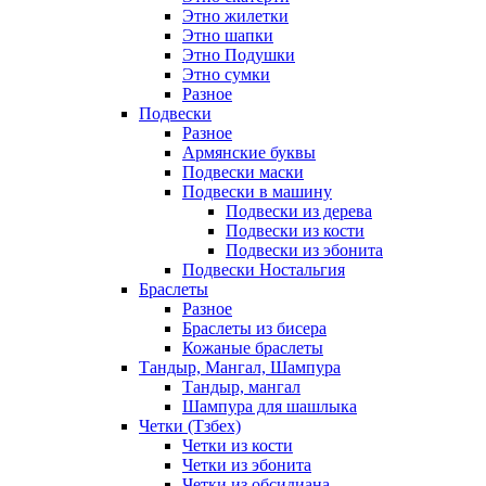
Этно жилетки
Этно шапки
Этно Подушки
Этно сумки
Разное
Подвески
Разное
Армянские буквы
Подвески маски
Подвески в машину
Подвески из дерева
Подвески из кости
Подвески из эбонита
Подвески Ностальгия
Браслеты
Разное
Браслеты из бисера
Кожаные браслеты
Тандыр, Мангал, Шампура
Тандыр, мангал
Шампура для шашлыка
Четки (Тзбех)
Четки из кости
Четки из эбонита
Четки из обсидиана