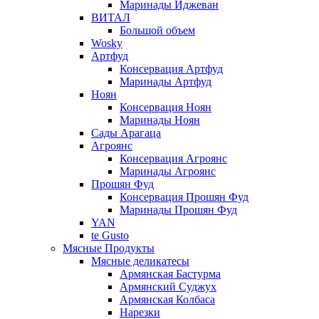
Маринады Иджеван
ВИТАЛ
Большой объем
Wosky
Артфуд
Консервация Артфуд
Маринады Артфуд
Ноян
Консервация Ноян
Маринады Ноян
Сады Арагаца
Агроянс
Консервация Агроянс
Маринады Агроянс
Прошян Фуд
Консервация Прошян Фуд
Маринады Прошян Фуд
YAN
te Gusto
Мясные Продукты
Мясные деликатесы
Армянская Бастурма
Армянский Суджух
Армянская Колбаса
Нарезки