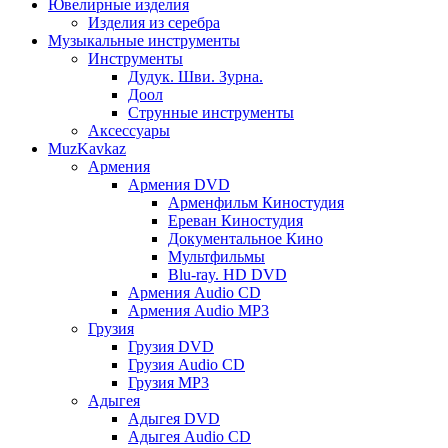
Ювелирные изделия
Изделия из серебра
Музыкальные инструменты
Инструменты
Дудук. Шви. Зурна.
Доол
Струнные инструменты
Аксессуары
MuzKavkaz
Армения
Армения DVD
Арменфильм Киностудия
Ереван Киностудия
Документальное Кино
Мультфильмы
Blu-ray. HD DVD
Армения Audio CD
Армения Audio MP3
Грузия
Грузия DVD
Грузия Audio CD
Грузия MP3
Адыгея
Адыгея DVD
Адыгея Audio CD