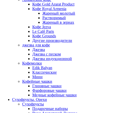
Кофе Gold Ararat Product
Кофе Royal Armenia
Жареный молотый
Растворимый
Жареный в зернах
Кофе Jezva
Le Café Paris
Кофе Grounds
Другие производители
джезва для кофе
Джезва
Джезва с песком
Джезва индукционной
Кофемолки
Edik Balyan
Классичиские
Мини
Кофейные чашки
Глиняные чашки
Фарфоровые чашки
Медные кофейные чашки
Сухофрукты. Орехи
Сухофрукты
Подарочные наборы