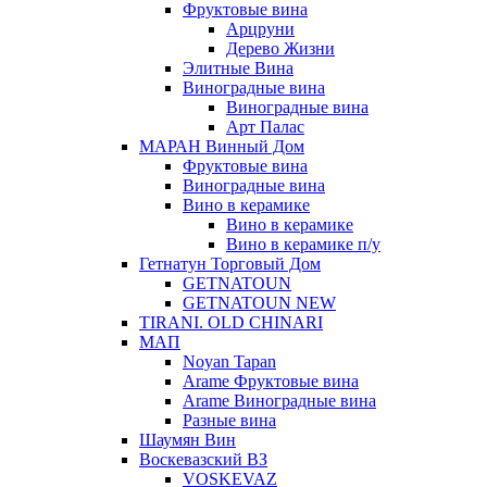
Фруктовые вина
Арцруни
Дерево Жизни
Элитные Вина
Виноградные вина
Виноградные вина
Арт Палас
МАРАН Винный Дом
Фруктовые вина
Виноградные вина
Вино в керамике
Вино в керамике
Вино в керамике п/у
Гетнатун Торговый Дом
GETNATOUN
GETNATOUN NEW
TIRANI. OLD CHINARI
МАП
Noyan Tapan
Arame Фруктовые вина
Arame Виноградные вина
Разные вина
Шаумян Вин
Воскевазский ВЗ
VOSKEVAZ