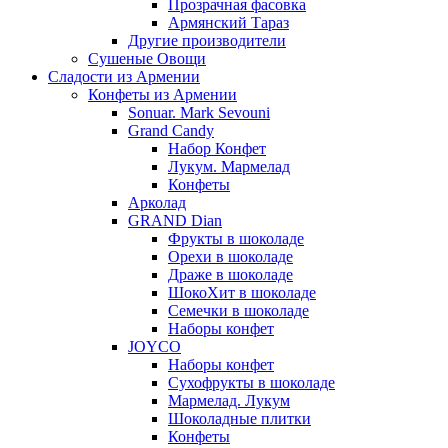
Прозрачная фасовка
Армянский Тараз
Другие производители
Сушеные Овощи
Сладости из Армении
Конфеты из Армении
Sonuar. Mark Sevouni
Grand Candy
Набор Конфет
Лукум. Мармелад
Конфеты
Арколад
GRAND Dian
Фрукты в шоколаде
Орехи в шоколаде
Драже в шоколаде
ШокоХит в шоколаде
Семечки в шоколаде
Наборы конфет
JOYCO
Наборы конфет
Сухофрукты в шоколаде
Мармелад. Лукум
Шоколадные плитки
Конфеты