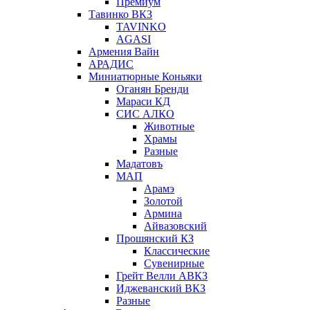
Премиум
Тавинко ВКЗ
TAVINKO
AGASI
Армения Вайн
АРАДИС
Миниатюрные Коньяки
Оганян Бренди
Мараси КД
СИС АЛКО
Животные
Храмы
Разные
Мадатовъ
МАП
Арамэ
Золотой
Армина
Айвазовский
Прошянский КЗ
Классические
Сувенирные
Грейт Велли АВКЗ
Иджеванский ВКЗ
Разные