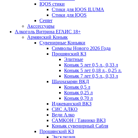
IQOS стики
Стики для IQOS ILUMA
Стики для IQOS
Сenter
Акссессуары
Алкоголь Витрина ЕГАИС 18+
Армянский Коньяк
Сувенирные Коньяки
Символы Нового 2026 Года
Прошянский КЗ
Элитные
Коньяк 5 лет 0,5 л., 0,33 л
Коньяк 5 лет 0,18 л., 0,25 л.
Коньяк 7 лет 0,5 л., 0,33 л
Шахназарян ВКД
Коньяк 0,5 л
Коньяк 0,25 л
Коньяк 0,70 л
Иджеванский ВКЗ
СИС АЛКО
Веди Алко
САМКОН / Тавинко ВКЗ
Коньяк сувенирный Сабля
Прошянский КЗ
Эксклюзив