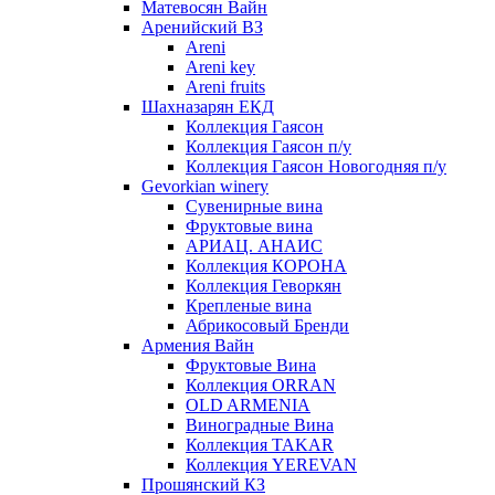
Матевосян Вайн
Аренийский ВЗ
Areni
Areni key
Areni fruits
Шахназарян ЕКД
Коллекция Гаясон
Коллекция Гаясон п/у
Коллекция Гаясон Новогодняя п/у
Gevorkian winery
Сувенирные вина
Фруктовые вина
АРИАЦ. АНАИС
Коллекция КОРОНА
Коллекция Геворкян
Крепленые вина
Абрикосовый Бренди
Армения Вайн
Фруктовые Вина
Коллекция ORRAN
OLD ARMENIA
Виноградные Вина
Коллекция TAKAR
Коллекция YEREVAN
Прошянский КЗ