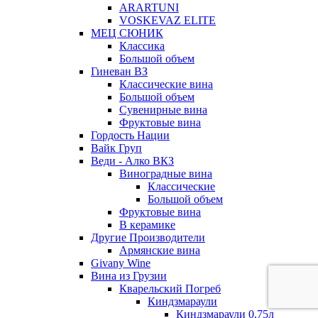
ARARTUNI
VOSKEVAZ ELITE
МЕЦ СЮНИК
Классика
Большой объем
Гиневан ВЗ
Классические вина
Большой объем
Сувенирные вина
Фруктовые вина
Гордость Нации
Вайк Груп
Веди - Алко ВКЗ
Виноградные вина
Классические
Большой объем
Фруктовые вина
В керамике
Другие Производители
Армянские вина
Givany Wine
Вина из Грузии
Кварельский Погреб
Киндзмараули
Киндзмараули 0,75л