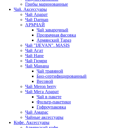
Грибы маринованные
Чай. Аксессуары
Чай Арарат
Чай Darman
АРМЧАЙ
Чай заварочный
Прозрачная фасовка
Армянский Тараз
Чай "IJEVAN". MASIS
Чай Агат
Чай Нане
Чай Гюмри
Чай Манана
Чай травяной
Био-сертифицированный
Весовой
Чай Meron berry
Чай Мега Арарат
Чай в пакете
Фильтр-пакетики
Гофроупаковка
Чай Амарас
Чайные аксессуары
Кофе. Аксессуары
Армянский кофе