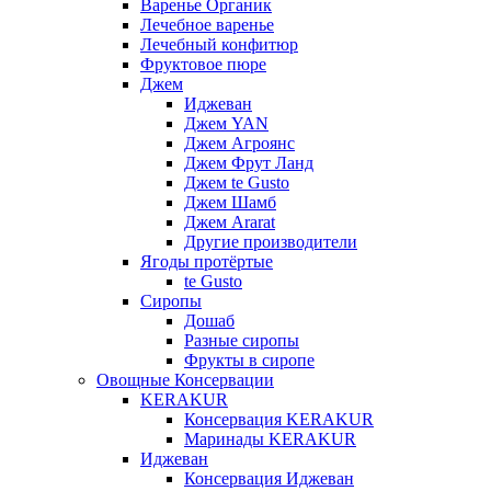
Варенье Органик
Лечебное варенье
Лечебный конфитюр
Фруктовое пюре
Джем
Иджеван
Джем YAN
Джем Агроянс
Джем Фрут Ланд
Джем te Gusto
Джем Шамб
Джем Ararat
Другие производители
Ягоды протёртые
te Gusto
Сиропы
Дошаб
Разные сиропы
Фрукты в сиропе
Овощные Консервации
KERAKUR
Консервация KERAKUR
Маринады KERAKUR
Иджеван
Консервация Иджеван