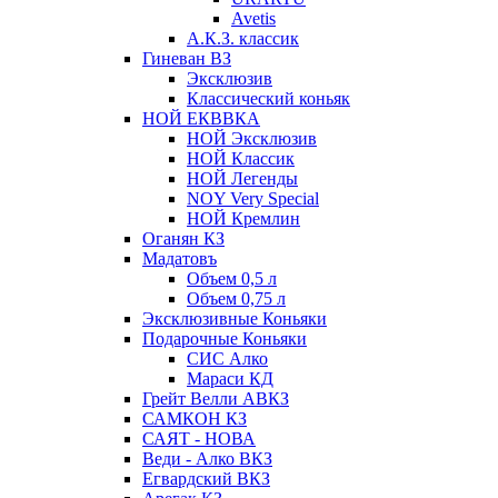
Avetis
А.К.З. классик
Гиневан ВЗ
Эксклюзив
Классический коньяк
НОЙ ЕКВВКА
НОЙ Эксклюзив
НОЙ Классик
НОЙ Легенды
NOY Very Speсial
НОЙ Кремлин
Оганян КЗ
Мадатовъ
Объем 0,5 л
Объем 0,75 л
Эксклюзивные Коньяки
Подарочные Коньяки
СИС Алко
Мараси КД
Грейт Велли АВКЗ
САМКОН КЗ
САЯТ - НОВА
Веди - Алко ВКЗ
Егвардский ВКЗ