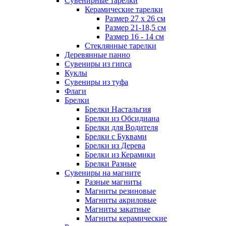
Сувенирные тарелки
Керамические тарелки
Размер 27 х 26 см
Размер 21-18,5 см
Размер 16 - 14 см
Стеклянные тарелки
Деревянные панно
Сувениры из гипса
Куклы
Сувениры из туфа
Флаги
Брелки
Брелки Настальгия
Брелки из Обсидиана
Брелки для Водителя
Брелки с Буквами
Брелки из Дерева
Брелки из Керамики
Брелки Разные
Сувениры на магните
Разные магниты
Магниты резиновые
Магниты акриловые
Магниты закатные
Магниты керамические