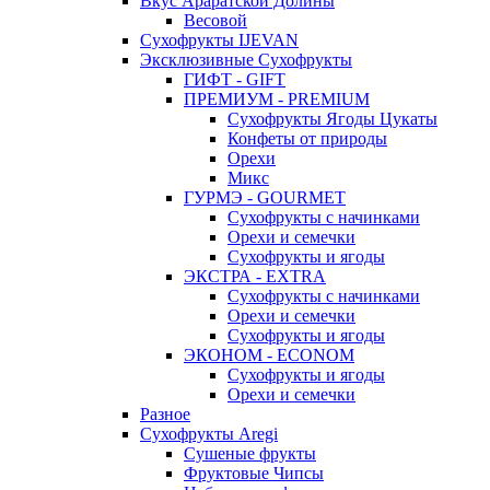
Вкус Араратской Долины
Весовой
Сухофрукты IJEVAN
Эксклюзивные Сухофрукты
ГИФТ - GIFT
ПРЕМИУМ - PREMIUM
Сухофрукты Ягоды Цукаты
Конфеты от природы
Орехи
Микс
ГУРМЭ - GOURMET
Сухофрукты с начинками
Орехи и семечки
Сухофрукты и ягоды
ЭКСТРА - EXTRA
Сухофрукты с начинками
Орехи и семечки
Сухофрукты и ягоды
ЭКОНОМ - ECONOM
Сухофрукты и ягоды
Орехи и семечки
Разное
Сухофрукты Aregi
Сушеные фрукты
Фруктовые Чипсы