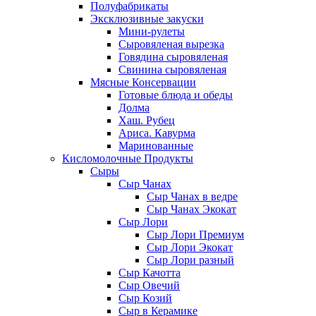
Полуфабрикаты
Эксклюзивные закуски
Мини-рулеты
Сыровяленая вырезка
Говядина сыровяленая
Свинина сыровяленая
Мясные Консервации
Готовые блюда и обеды
Долма
Хаш. Рубец
Ариса. Кавурма
Маринованные
Кисломолочные Продукты
Сыры
Сыр Чанах
Сыр Чанах в ведре
Сыр Чанах Экокат
Сыр Лори
Сыр Лори Премиум
Сыр Лори Экокат
Сыр Лори разный
Сыр Качотта
Сыр Овечий
Сыр Козий
Сыр в Керамике