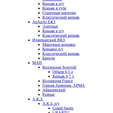
Коньяк в п/у
Коньяк в тубе
Спиртные напитки
Классический коньяк
АрАрАт ЕКЗ
Элитные
Коньяк в п/у
Классический коньяк
Иджеванский ВКЗ
Марочные коньяки
Коньяки п/у
Классический коньяк
Бренди
МАП
Коллекция Золотой
Объем 0,5 л
Коньяк 0,7 л
Коллекция France
Горная Армения. АРМА
Айвазовский
Разные
А.К.З.
А.К.З. п/у
Grand Sargis
URARTU