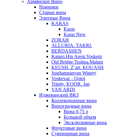
Армянское Вино
Новинки
Старые вина
Элитные Вина
KARAS
Karas
Karas New
ZORAH
ALLURIA. TAKRI.
BERDASHEN
Kataro.Hin Areni.Voskeni
Old Bridge.Tushpa.Malani
KEUSH. Z’art. KOUASH
Jraghatspanyan Winery
Voskevaz - Qotot
Trinity. KOOR. Jan
VAN ARDI
Иджеванский ВКЗ
Коллекционные вина
Виноградные вина
Вина 0,75 л
Большой объем
Эксклюзивные вина
Фруктовые вина
Cувенирные вина