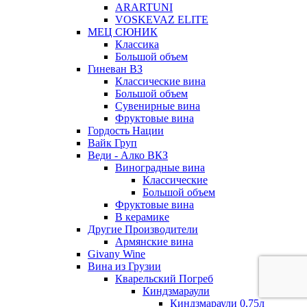
ARARTUNI
VOSKEVAZ ELITE
МЕЦ СЮНИК
Классика
Большой объем
Гиневан ВЗ
Классические вина
Большой объем
Сувенирные вина
Фруктовые вина
Гордость Нации
Вайк Груп
Веди - Алко ВКЗ
Виноградные вина
Классические
Большой объем
Фруктовые вина
В керамике
Другие Производители
Армянские вина
Givany Wine
Вина из Грузии
Кварельский Погреб
Киндзмараули
Киндзмараули 0,75л