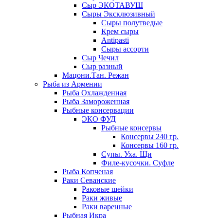
Сыр ЭКОТАВУШ
Сыры Эксклюзивный
Сыры полутведые
Крем сыры
Antipasti
Сыры ассорти
Сыр Чечил
Сыр разный
Мацони.Тан. Режан
Рыба из Армении
Рыба Охлажденная
Рыба Замороженная
Рыбные консервации
ЭКО ФУД
Рыбные консервы
Консервы 240 гр.
Консервы 160 гр.
Супы. Уха. Щи
Филе-кусочки. Суфле
Рыба Копченая
Раки Севанские
Раковые шейки
Раки живые
Раки варенные
Рыбная Икра