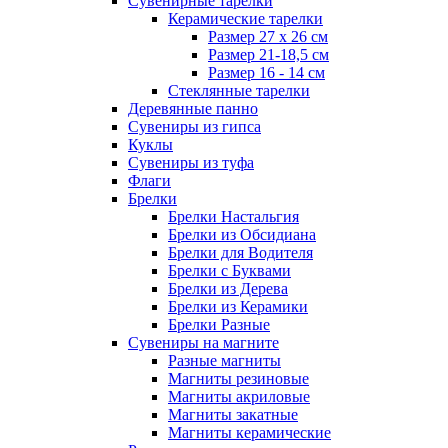
Сувенирные тарелки
Керамические тарелки
Размер 27 х 26 см
Размер 21-18,5 см
Размер 16 - 14 см
Стеклянные тарелки
Деревянные панно
Сувениры из гипса
Куклы
Сувениры из туфа
Флаги
Брелки
Брелки Настальгия
Брелки из Обсидиана
Брелки для Водителя
Брелки с Буквами
Брелки из Дерева
Брелки из Керамики
Брелки Разные
Сувениры на магните
Разные магниты
Магниты резиновые
Магниты акриловые
Магниты закатные
Магниты керамические