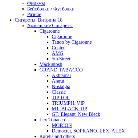
Фильмы
Бейсболки / Футболки
Разное
Сигареты. Витрина 18+
Армянские Сигареты
Cigaronne
Cigaronne
Tattoo by Cigaronne
Center
AMG
5th Street
Mackintosh
GRAND TABACCO
Akhtamar
Ararat
Nostalgia
Classic
TIP TOP
TRIUMPH. VIP
MT. BLACK TIP
GT. Elegant. New Bleck
Lex Tobacco
MORION
Democrat, SOPRANO, LEX, ALEX
Karelia and others