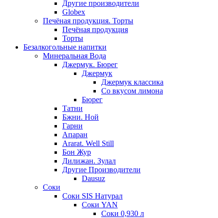
Другие производители
Globex
Печёная продукция. Торты
Печёная продукция
Торты
Безалкогольные напитки
Минеральная Вода
Джермук. Бюрег
Джермук
Джермук классика
Со вкусом лимона
Бюрег
Татни
Бжни. Ной
Гарни
Апаран
Ararat. Well Still
Бон Жур
Дилижан. Зулал
Другие Производители
Dausuz
Соки
Соки SIS Натурал
Соки YAN
Соки 0,930 л