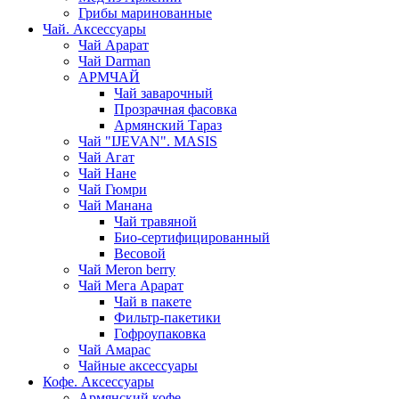
Грибы маринованные
Чай. Аксессуары
Чай Арарат
Чай Darman
АРМЧАЙ
Чай заварочный
Прозрачная фасовка
Армянский Тараз
Чай "IJEVAN". MASIS
Чай Агат
Чай Нане
Чай Гюмри
Чай Манана
Чай травяной
Био-сертифицированный
Весовой
Чай Meron berry
Чай Мега Арарат
Чай в пакете
Фильтр-пакетики
Гофроупаковка
Чай Амарас
Чайные аксессуары
Кофе. Аксессуары
Армянский кофе