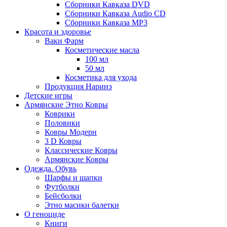
Сборники Кавказа DVD
Сборники Кавказа Audio CD
Сборники Кавказа MP3
Красота и здоровье
Ваки Фарм
Косметические масла
100 мл
50 мл
Косметика для ухода
Продукция Наринэ
Детские игры
Армянские Этно Ковры
Коврики
Половики
Ковры Модерн
3 D Ковры
Классические Ковры
Армянские Ковры
Одежда. Обувь
Шарфы и шапки
Футболки
Бейсболки
Этно масики балетки
О геноциде
Книги