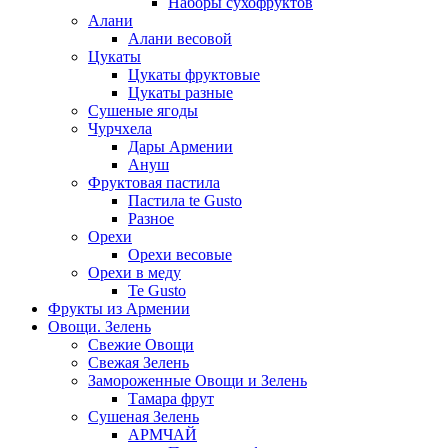
Наборы сухофруктов
Алани
Алани весовой
Цукаты
Цукаты фруктовые
Цукаты разные
Сушеные ягоды
Чурчхела
Дары Армении
Ануш
Фруктовая пастила
Пастила te Gusto
Разное
Орехи
Орехи весовые
Орехи в меду
Te Gusto
Фрукты из Армении
Овощи. Зелень
Свежие Овощи
Свежая Зелень
Замороженные Овощи и Зелень
Тамара фрут
Сушеная Зелень
АРМЧАЙ