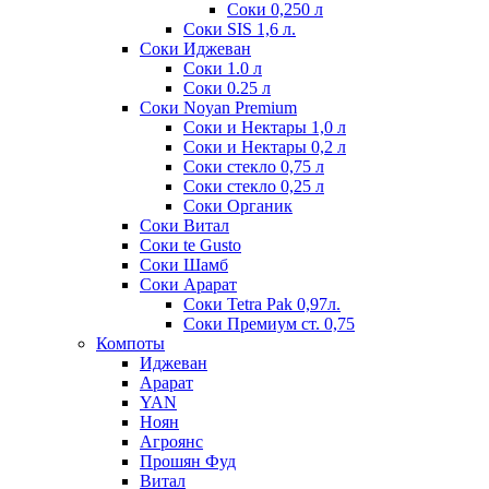
Соки 0,250 л
Соки SIS 1,6 л.
Соки Иджеван
Соки 1.0 л
Соки 0.25 л
Соки Noyan Premium
Соки и Нектары 1,0 л
Соки и Нектары 0,2 л
Соки стекло 0,75 л
Соки стекло 0,25 л
Соки Органик
Соки Витал
Соки te Gusto
Соки Шамб
Соки Арарат
Соки Tetra Pak 0,97л.
Соки Премиум ст. 0,75
Компоты
Иджеван
Арарат
YAN
Ноян
Агроянс
Прошян Фуд
Витал