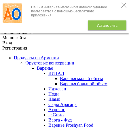
Нашим интернет-магазином намного удобнее
+7 (495) 646-888-1
пользоваться с помощью бесплатного
приложения!
В корзине
0
товаров
Установить
x
Меню каталога
Меню сайта
Вход
Регистрация
Продукты из Армении
Фруктовые консервации
Варенье
ВИТАЛ
Варенья малый объем
Варенья большой объем
Иджеван
Ноян
Шамб
Сады Арагаца
Агроянс
te Gusto
Варга - Фуд
Варенье Proshyan Food