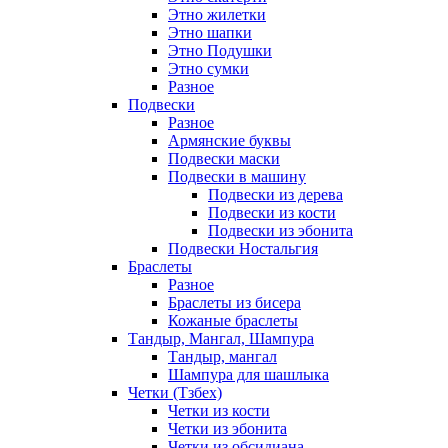
Этно жилетки
Этно шапки
Этно Подушки
Этно сумки
Разное
Подвески
Разное
Армянские буквы
Подвески маски
Подвески в машину
Подвески из дерева
Подвески из кости
Подвески из эбонита
Подвески Ностальгия
Браслеты
Разное
Браслеты из бисера
Кожаные браслеты
Тандыр, Мангал, Шампура
Тандыр, мангал
Шампура для шашлыка
Четки (Тзбех)
Четки из кости
Четки из эбонита
Четки из обсидиана