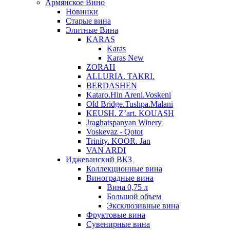
Армянское Вино
Новинки
Старые вина
Элитные Вина
KARAS
Karas
Karas New
ZORAH
ALLURIA. TAKRI.
BERDASHEN
Kataro.Hin Areni.Voskeni
Old Bridge.Tushpa.Malani
KEUSH. Z’art. KOUASH
Jraghatspanyan Winery
Voskevaz - Qotot
Trinity. KOOR. Jan
VAN ARDI
Иджеванский ВКЗ
Коллекционные вина
Виноградные вина
Вина 0,75 л
Большой объем
Эксклюзивные вина
Фруктовые вина
Cувенирные вина