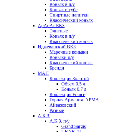
Коньяк в п/у
Коньяк в тубе
Спиртные напитки
Классический коньяк
АрАрАт ЕКЗ
Элитные
Коньяк в п/у
Классический коньяк
Иджеванский ВКЗ
Марочные коньяки
Коньяки п/у
Классический коньяк
Бренди
МАП
Коллекция Золотой
Объем 0,5 л
Коньяк 0,7 л
Коллекция France
Горная Армения. АРМА
Айвазовский
Разные
А.К.З.
А.К.З. п/у
Grand Sargis
URARTU