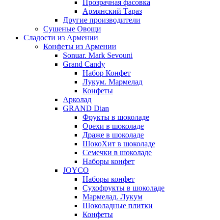
Прозрачная фасовка
Армянский Тараз
Другие производители
Сушеные Овощи
Сладости из Армении
Конфеты из Армении
Sonuar. Mark Sevouni
Grand Candy
Набор Конфет
Лукум. Мармелад
Конфеты
Арколад
GRAND Dian
Фрукты в шоколаде
Орехи в шоколаде
Драже в шоколаде
ШокоХит в шоколаде
Семечки в шоколаде
Наборы конфет
JOYCO
Наборы конфет
Сухофрукты в шоколаде
Мармелад. Лукум
Шоколадные плитки
Конфеты