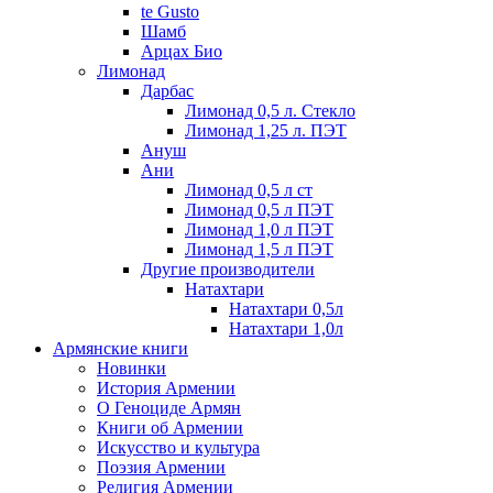
te Gusto
Шамб
Арцах Био
Лимонад
Дарбас
Лимонад 0,5 л. Стекло
Лимонад 1,25 л. ПЭТ
Ануш
Ани
Лимонад 0,5 л ст
Лимонад 0,5 л ПЭТ
Лимонад 1,0 л ПЭТ
Лимонад 1,5 л ПЭТ
Другие производители
Натахтари
Натахтари 0,5л
Натахтари 1,0л
Армянские книги
Новинки
История Армении
О Геноциде Армян
Книги об Армении
Иcкусство и культура
Поэзия Армении
Религия Армении