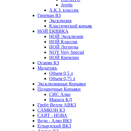
Avetis
А.К.З. классик
Гиневан ВЗ
Эксклюзив
Классический коньяк
НОЙ ЕКВВКА
НОЙ Эксклюзив
НОЙ Классик
НОЙ Легенды
NOY Very Speсial
НОЙ Кремлин
Оганян КЗ
Мадатовъ
Объем 0,5 л
Объем 0,75 л
Эксклюзивные Коньяки
Подарочные Коньяки
СИС Алко
Мараси КД
Грейт Велли АВКЗ
САМКОН КЗ
САЯТ - НОВА
Веди - Алко ВКЗ
Егвардский ВКЗ