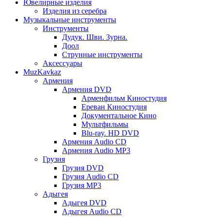
Ювелирные изделия
Изделия из серебра
Музыкальные инструменты
Инструменты
Дудук. Шви. Зурна.
Доол
Струнные инструменты
Аксессуары
MuzKavkaz
Армения
Армения DVD
Арменфильм Киностудия
Ереван Киностудия
Документальное Кино
Мультфильмы
Blu-ray. HD DVD
Армения Audio CD
Армения Audio MP3
Грузия
Грузия DVD
Грузия Audio CD
Грузия MP3
Адыгея
Адыгея DVD
Адыгея Audio CD