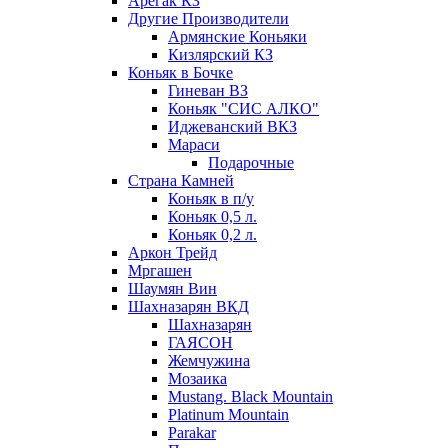
Арегак КЗ
Другие Производители
Армянские Коньяки
Кизлярский КЗ
Коньяк в Бочке
Гиневан ВЗ
Коньяк "СИС АЛКО"
Иджеванский ВКЗ
Мараси
Подарочные
Страна Камней
Коньяк в п/у
Коньяк 0,5 л.
Коньяк 0,2 л.
Аркон Трейд
Мргашен
Шаумян Вин
Шахназарян ВКД
Шахназарян
ГАЯСОН
Жемчужина
Мозаика
Mustang. Black Mountain
Platinum Mountain
Parakar