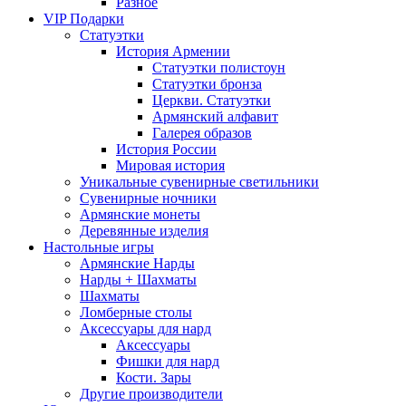
Разное
VIP Подарки
Статуэтки
История Армении
Статуэтки полистоун
Статуэтки бронза
Церкви. Статуэтки
Армянский алфавит
Галерея образов
История России
Мировая история
Уникальные сувенирные светильники
Сувенирные ночники
Армянские монеты
Деревянные изделия
Настольные игры
Армянские Нарды
Нарды + Шахматы
Шахматы
Ломберные столы
Аксессуары для нард
Аксессуары
Фишки для нард
Кости. Зары
Другие производители