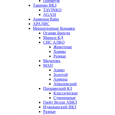
Премиум
Тавинко ВКЗ
TAVINKO
AGASI
Армения Вайн
АРАДИС
Миниатюрные Коньяки
Оганян Бренди
Мараси КД
СИС АЛКО
Животные
Храмы
Разные
Мадатовъ
МАП
Арамэ
Золотой
Армина
Айвазовский
Прошянский КЗ
Классические
Сувенирные
Грейт Велли АВКЗ
Иджеванский ВКЗ
Разные