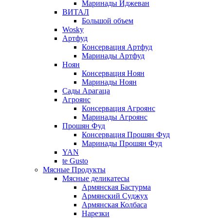
Маринады Иджеван
ВИТАЛ
Большой объем
Wosky
Артфуд
Консервация Артфуд
Маринады Артфуд
Ноян
Консервация Ноян
Маринады Ноян
Сады Арагаца
Агроянс
Консервация Агроянс
Маринады Агроянс
Прошян Фуд
Консервация Прошян Фуд
Маринады Прошян Фуд
YAN
te Gusto
Мясные Продукты
Мясные деликатесы
Армянская Бастурма
Армянский Суджух
Армянская Колбаса
Нарезки