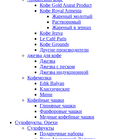
Кофе Gold Ararat Product
Кофе Royal Armenia
Жареный молотый
Растворимый
Жареный в зернах
Кофе Jezva
Le Café Paris
Кофе Grounds
Другие производители
джезва для кофе
Джезва
Джезва с песком
Джезва индукционной
Кофемолки
Edik Balyan
Классичиские
Мини
Кофейные чашки
Глиняные чашки
Фарфоровые чашки
Медные кофейные чашки
Сухофрукты. Орехи
Сухофрукты
Подарочные наборы