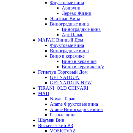
Фруктовые вина
Арцруни
Дерево Жизни
Элитные Вина
Виноградные вина
Виноградные вина
Арт Палас
МАРАН Винный Дом
Фруктовые вина
Виноградные вина
Вино в керамике
Вино в керамике
Вино в керамике п/у
Гетнатун Торговый Дом
GETNATOUN
GETNATOUN NEW
TIRANI. OLD CHINARI
МАП
Noyan Tapan
Arame Фруктовые вина
Arame Виноградные вина
Разные вина
Шаумян Вин
Воскевазский ВЗ
VOSKEVAZ