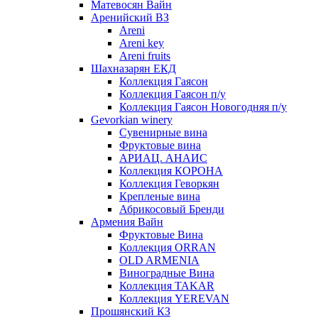
Матевосян Вайн
Аренийский ВЗ
Areni
Areni key
Areni fruits
Шахназарян ЕКД
Коллекция Гаясон
Коллекция Гаясон п/у
Коллекция Гаясон Новогодняя п/у
Gevorkian winery
Сувенирные вина
Фруктовые вина
АРИАЦ. АНАИС
Коллекция КОРОНА
Коллекция Геворкян
Крепленые вина
Абрикосовый Бренди
Армения Вайн
Фруктовые Вина
Коллекция ORRAN
OLD ARMENIA
Виноградные Вина
Коллекция TAKAR
Коллекция YEREVAN
Прошянский КЗ