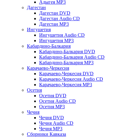
Адыгея MP3
Дагестан
Дагестан DVD
Дагестан Audio CD
Дагестан MP3
Ингушетия
Ингушетия Audio CD
Ингушетия MP3
Кабардино-Балкария
Кабардино-Балкария DVD
Кабардино-Балкария Audio CD
Кабардино-Балкария MP3
Карачаево-Черкесия
Карачаево-Черкесия DVD
Карачаево-Черкесия Audio CD
Карачаево-Черкесия MP3
Осетия
Осетия DVD
Осетия Audio CD
Осетия MP3
Чечня
Чечня DVD
Чечня Audio CD
Чечня MP3
Сборники Кавказа