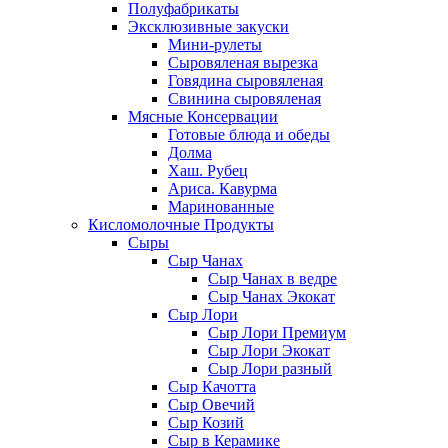
Полуфабрикаты
Эксклюзивные закуски
Мини-рулеты
Сыровяленая вырезка
Говядина сыровяленая
Свинина сыровяленая
Мясные Консервации
Готовые блюда и обеды
Долма
Хаш. Рубец
Ариса. Кавурма
Маринованные
Кисломолочные Продукты
Сыры
Сыр Чанах
Сыр Чанах в ведре
Сыр Чанах Экокат
Сыр Лори
Сыр Лори Премиум
Сыр Лори Экокат
Сыр Лори разный
Сыр Качотта
Сыр Овечий
Сыр Козий
Сыр в Керамике