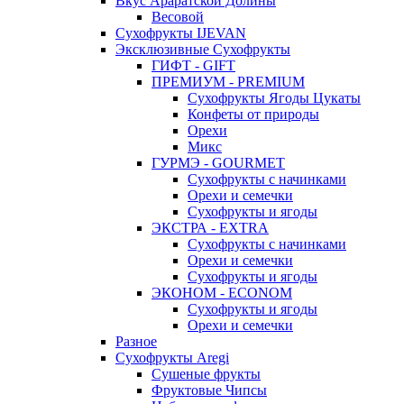
Вкус Араратской Долины
Весовой
Сухофрукты IJEVAN
Эксклюзивные Сухофрукты
ГИФТ - GIFT
ПРЕМИУМ - PREMIUM
Сухофрукты Ягоды Цукаты
Конфеты от природы
Орехи
Микс
ГУРМЭ - GOURMET
Сухофрукты с начинками
Орехи и семечки
Сухофрукты и ягоды
ЭКСТРА - EXTRA
Сухофрукты с начинками
Орехи и семечки
Сухофрукты и ягоды
ЭКОНОМ - ECONOM
Сухофрукты и ягоды
Орехи и семечки
Разное
Сухофрукты Aregi
Сушеные фрукты
Фруктовые Чипсы