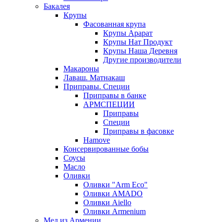
Бакалея
Крупы
Фасованная крупа
Крупы Арарат
Крупы Нат Продукт
Крупы Наша Деревня
Другие производители
Макароны
Лаваш. Матнакаш
Приправы. Специи
Приправы в банке
АРМСПЕЦИИ
Приправы
Специи
Приправы в фасовке
Hamove
Консервированные бобы
Соусы
Масло
Оливки
Оливки "Arm Eco"
Оливки AMADO
Оливки Aiello
Оливки Armenium
Мед из Армении