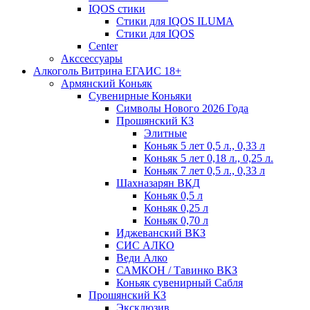
IQOS стики
Стики для IQOS ILUMA
Стики для IQOS
Сenter
Акссессуары
Алкоголь Витрина ЕГАИС 18+
Армянский Коньяк
Сувенирные Коньяки
Символы Нового 2026 Года
Прошянский КЗ
Элитные
Коньяк 5 лет 0,5 л., 0,33 л
Коньяк 5 лет 0,18 л., 0,25 л.
Коньяк 7 лет 0,5 л., 0,33 л
Шахназарян ВКД
Коньяк 0,5 л
Коньяк 0,25 л
Коньяк 0,70 л
Иджеванский ВКЗ
СИС АЛКО
Веди Алко
САМКОН / Тавинко ВКЗ
Коньяк сувенирный Сабля
Прошянский КЗ
Эксклюзив