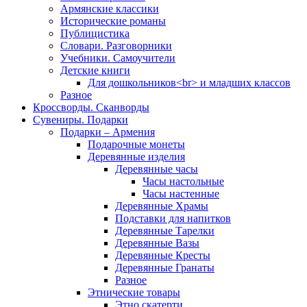
Армянские классики
Исторические романы
Публицистика
Словари. Разговорники
Учебники. Самоучители
Детские книги
Для дошкольников<br> и младших классов
Разное
Кроссворды. Сканворды
Сувениры. Подарки
Подарки – Армения
Подарочные монеты
Деревянные изделия
Деревянные часы
Часы настольные
Часы настенные
Деревянные Храмы
Подставки для напитков
Деревянные Тарелки
Деревянные Вазы
Деревянные Кресты
Деревянные Гранаты
Разное
Этнические товары
Этно скатерти