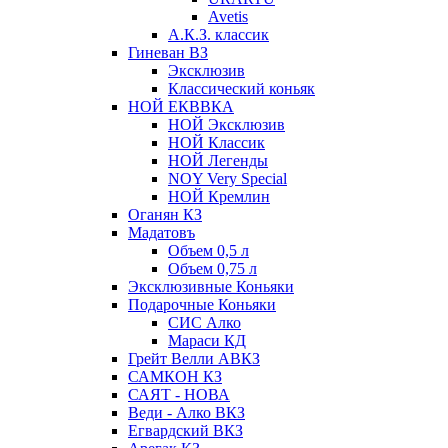
Avetis
А.К.З. классик
Гиневан ВЗ
Эксклюзив
Классический коньяк
НОЙ ЕКВВКА
НОЙ Эксклюзив
НОЙ Классик
НОЙ Легенды
NOY Very Speсial
НОЙ Кремлин
Оганян КЗ
Мадатовъ
Объем 0,5 л
Объем 0,75 л
Эксклюзивные Коньяки
Подарочные Коньяки
СИС Алко
Мараси КД
Грейт Велли АВКЗ
САМКОН КЗ
САЯТ - НОВА
Веди - Алко ВКЗ
Егвардский ВКЗ