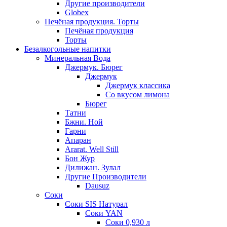
Другие производители
Globex
Печёная продукция. Торты
Печёная продукция
Торты
Безалкогольные напитки
Минеральная Вода
Джермук. Бюрег
Джермук
Джермук классика
Со вкусом лимона
Бюрег
Татни
Бжни. Ной
Гарни
Апаран
Ararat. Well Still
Бон Жур
Дилижан. Зулал
Другие Производители
Dausuz
Соки
Соки SIS Натурал
Соки YAN
Соки 0,930 л