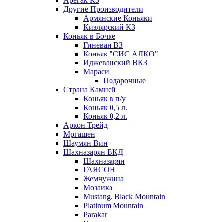
Арегак КЗ
Другие Производители
Армянские Коньяки
Кизлярский КЗ
Коньяк в Бочке
Гиневан ВЗ
Коньяк "СИС АЛКО"
Иджеванский ВКЗ
Мараси
Подарочные
Страна Камней
Коньяк в п/у
Коньяк 0,5 л.
Коньяк 0,2 л.
Аркон Трейд
Мргашен
Шаумян Вин
Шахназарян ВКД
Шахназарян
ГАЯСОН
Жемчужина
Мозаика
Mustang. Black Mountain
Platinum Mountain
Parakar