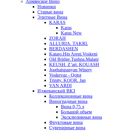
Армянское Вино
Новинки
Старые вина
Элитные Вина
KARAS
Karas
Karas New
ZORAH
ALLURIA. TAKRI.
BERDASHEN
Kataro.Hin Areni.Voskeni
Old Bridge.Tushpa.Malani
KEUSH. Z’art. KOUASH
Jraghatspanyan Winery
Voskevaz - Qotot
Trinity. KOOR. Jan
VAN ARDI
Иджеванский ВКЗ
Коллекционные вина
Виноградные вина
Вина 0,75 л
Большой объем
Эксклюзивные вина
Фруктовые вина
Cувенирные вина