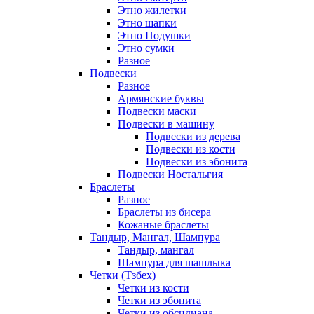
Этно жилетки
Этно шапки
Этно Подушки
Этно сумки
Разное
Подвески
Разное
Армянские буквы
Подвески маски
Подвески в машину
Подвески из дерева
Подвески из кости
Подвески из эбонита
Подвески Ностальгия
Браслеты
Разное
Браслеты из бисера
Кожаные браслеты
Тандыр, Мангал, Шампура
Тандыр, мангал
Шампура для шашлыка
Четки (Тзбех)
Четки из кости
Четки из эбонита
Четки из обсидиана