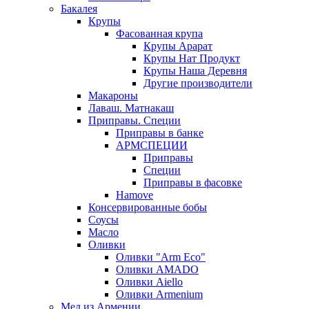
Бакалея
Крупы
Фасованная крупа
Крупы Арарат
Крупы Нат Продукт
Крупы Наша Деревня
Другие производители
Макароны
Лаваш. Матнакаш
Приправы. Специи
Приправы в банке
АРМСПЕЦИИ
Приправы
Специи
Приправы в фасовке
Hamove
Консервированные бобы
Соусы
Масло
Оливки
Оливки "Arm Eco"
Оливки AMADO
Оливки Aiello
Оливки Armenium
Мед из Армении