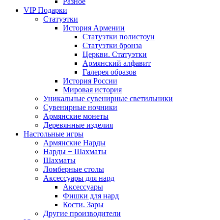
Разное
VIP Подарки
Статуэтки
История Армении
Статуэтки полистоун
Статуэтки бронза
Церкви. Статуэтки
Армянский алфавит
Галерея образов
История России
Мировая история
Уникальные сувенирные светильники
Сувенирные ночники
Армянские монеты
Деревянные изделия
Настольные игры
Армянские Нарды
Нарды + Шахматы
Шахматы
Ломберные столы
Аксессуары для нард
Аксессуары
Фишки для нард
Кости. Зары
Другие производители