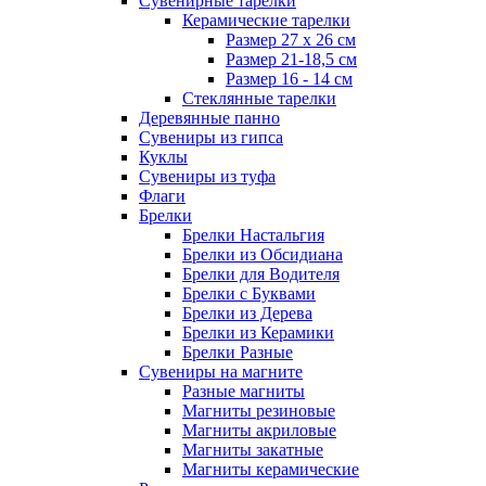
Сувенирные тарелки
Керамические тарелки
Размер 27 х 26 см
Размер 21-18,5 см
Размер 16 - 14 см
Стеклянные тарелки
Деревянные панно
Сувениры из гипса
Куклы
Сувениры из туфа
Флаги
Брелки
Брелки Настальгия
Брелки из Обсидиана
Брелки для Водителя
Брелки с Буквами
Брелки из Дерева
Брелки из Керамики
Брелки Разные
Сувениры на магните
Разные магниты
Магниты резиновые
Магниты акриловые
Магниты закатные
Магниты керамические