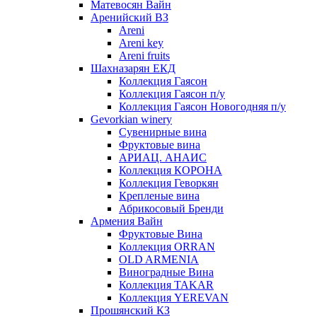
Матевосян Вайн
Аренийский ВЗ
Areni
Areni key
Areni fruits
Шахназарян ЕКД
Коллекция Гаясон
Коллекция Гаясон п/у
Коллекция Гаясон Новогодняя п/у
Gevorkian winery
Сувенирные вина
Фруктовые вина
АРИАЦ. АНАИС
Коллекция КОРОНА
Коллекция Геворкян
Крепленые вина
Абрикосовый Бренди
Армения Вайн
Фруктовые Вина
Коллекция ORRAN
OLD ARMENIA
Виноградные Вина
Коллекция TAKAR
Коллекция YEREVAN
Прошянский КЗ