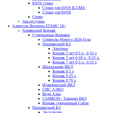
IQOS стики
Стики для IQOS ILUMA
Стики для IQOS
Сenter
Акссессуары
Алкоголь Витрина ЕГАИС 18+
Армянский Коньяк
Сувенирные Коньяки
Символы Нового 2026 Года
Прошянский КЗ
Элитные
Коньяк 5 лет 0,5 л., 0,33 л
Коньяк 5 лет 0,18 л., 0,25 л.
Коньяк 7 лет 0,5 л., 0,33 л
Шахназарян ВКД
Коньяк 0,5 л
Коньяк 0,25 л
Коньяк 0,70 л
Иджеванский ВКЗ
СИС АЛКО
Веди Алко
САМКОН / Тавинко ВКЗ
Коньяк сувенирный Сабля
Прошянский КЗ
Эксклюзив