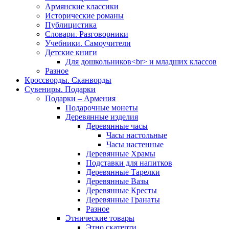
Армянские классики
Исторические романы
Публицистика
Словари. Разговорники
Учебники. Самоучители
Детские книги
Для дошкольников<br> и младших классов
Разное
Кроссворды. Сканворды
Сувениры. Подарки
Подарки – Армения
Подарочные монеты
Деревянные изделия
Деревянные часы
Часы настольные
Часы настенные
Деревянные Храмы
Подставки для напитков
Деревянные Тарелки
Деревянные Вазы
Деревянные Кресты
Деревянные Гранаты
Разное
Этнические товары
Этно скатерти