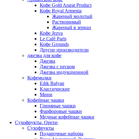
Кофе Gold Ararat Product
Кофе Royal Armenia
Жареный молотый
Растворимый
Жареный в зернах
Кофе Jezva
Le Café Paris
Кофе Grounds
Другие производители
джезва для кофе
Джезва
Джезва с песком
Джезва индукционной
Кофемолки
Edik Balyan
Классичиские
Мини
Кофейные чашки
Глиняные чашки
Фарфоровые чашки
Медные кофейные чашки
Сухофрукты. Орехи
Сухофрукты
Подарочные наборы