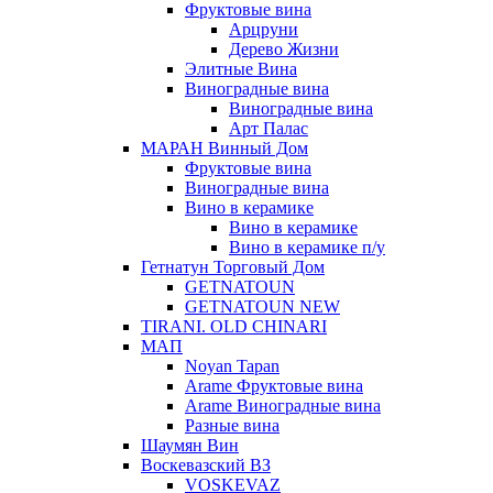
Фруктовые вина
Арцруни
Дерево Жизни
Элитные Вина
Виноградные вина
Виноградные вина
Арт Палас
МАРАН Винный Дом
Фруктовые вина
Виноградные вина
Вино в керамике
Вино в керамике
Вино в керамике п/у
Гетнатун Торговый Дом
GETNATOUN
GETNATOUN NEW
TIRANI. OLD CHINARI
МАП
Noyan Tapan
Arame Фруктовые вина
Arame Виноградные вина
Разные вина
Шаумян Вин
Воскевазский ВЗ
VOSKEVAZ