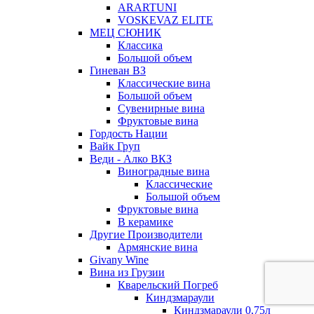
ARARTUNI
VOSKEVAZ ELITE
МЕЦ СЮНИК
Классика
Большой объем
Гиневан ВЗ
Классические вина
Большой объем
Сувенирные вина
Фруктовые вина
Гордость Нации
Вайк Груп
Веди - Алко ВКЗ
Виноградные вина
Классические
Большой объем
Фруктовые вина
В керамике
Другие Производители
Армянские вина
Givany Wine
Вина из Грузии
Кварельский Погреб
Киндзмараули
Киндзмараули 0,75л