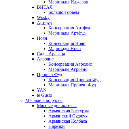
Маринады Иджеван
ВИТАЛ
Большой объем
Wosky
Артфуд
Консервация Артфуд
Маринады Артфуд
Ноян
Консервация Ноян
Маринады Ноян
Сады Арагаца
Агроянс
Консервация Агроянс
Маринады Агроянс
Прошян Фуд
Консервация Прошян Фуд
Маринады Прошян Фуд
YAN
te Gusto
Мясные Продукты
Мясные деликатесы
Армянская Бастурма
Армянский Суджух
Армянская Колбаса
Нарезки