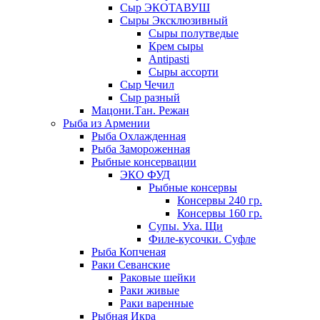
Сыр ЭКОТАВУШ
Сыры Эксклюзивный
Сыры полутведые
Крем сыры
Antipasti
Сыры ассорти
Сыр Чечил
Сыр разный
Мацони.Тан. Режан
Рыба из Армении
Рыба Охлажденная
Рыба Замороженная
Рыбные консервации
ЭКО ФУД
Рыбные консервы
Консервы 240 гр.
Консервы 160 гр.
Супы. Уха. Щи
Филе-кусочки. Суфле
Рыба Копченая
Раки Севанские
Раковые шейки
Раки живые
Раки варенные
Рыбная Икра