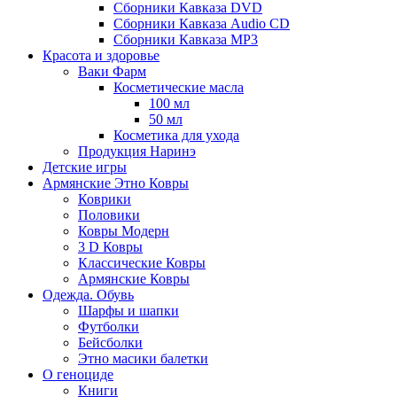
Сборники Кавказа DVD
Сборники Кавказа Audio CD
Сборники Кавказа MP3
Красота и здоровье
Ваки Фарм
Косметические масла
100 мл
50 мл
Косметика для ухода
Продукция Наринэ
Детские игры
Армянские Этно Ковры
Коврики
Половики
Ковры Модерн
3 D Ковры
Классические Ковры
Армянские Ковры
Одежда. Обувь
Шарфы и шапки
Футболки
Бейсболки
Этно масики балетки
О геноциде
Книги