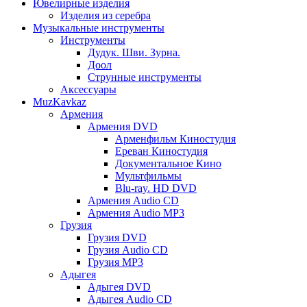
Ювелирные изделия
Изделия из серебра
Музыкальные инструменты
Инструменты
Дудук. Шви. Зурна.
Доол
Струнные инструменты
Аксессуары
MuzKavkaz
Армения
Армения DVD
Арменфильм Киностудия
Ереван Киностудия
Документальное Кино
Мультфильмы
Blu-ray. HD DVD
Армения Audio CD
Армения Audio MP3
Грузия
Грузия DVD
Грузия Audio CD
Грузия MP3
Адыгея
Адыгея DVD
Адыгея Audio CD