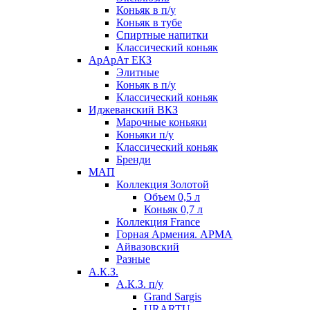
Коньяк в п/у
Коньяк в тубе
Спиртные напитки
Классический коньяк
АрАрАт ЕКЗ
Элитные
Коньяк в п/у
Классический коньяк
Иджеванский ВКЗ
Марочные коньяки
Коньяки п/у
Классический коньяк
Бренди
МАП
Коллекция Золотой
Объем 0,5 л
Коньяк 0,7 л
Коллекция France
Горная Армения. АРМА
Айвазовский
Разные
А.К.З.
А.К.З. п/у
Grand Sargis
URARTU