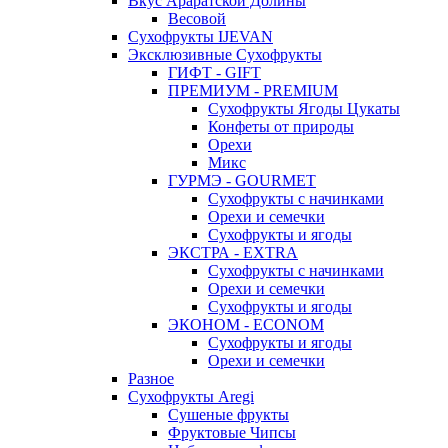
Вкус Араратской Долины
Весовой
Сухофрукты IJEVAN
Эксклюзивные Сухофрукты
ГИФТ - GIFT
ПРЕМИУМ - PREMIUM
Сухофрукты Ягоды Цукаты
Конфеты от природы
Орехи
Микс
ГУРМЭ - GOURMET
Сухофрукты с начинками
Орехи и семечки
Сухофрукты и ягоды
ЭКСТРА - EXTRA
Сухофрукты с начинками
Орехи и семечки
Сухофрукты и ягоды
ЭКОНОМ - ECONOM
Сухофрукты и ягоды
Орехи и семечки
Разное
Сухофрукты Aregi
Сушеные фрукты
Фруктовые Чипсы