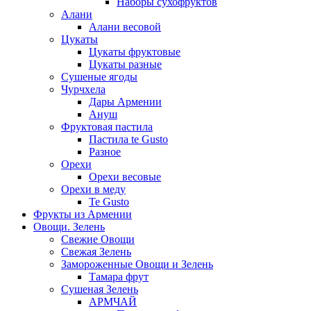
Наборы сухофруктов
Алани
Алани весовой
Цукаты
Цукаты фруктовые
Цукаты разные
Сушеные ягоды
Чурчхела
Дары Армении
Ануш
Фруктовая пастила
Пастила te Gusto
Разное
Орехи
Орехи весовые
Орехи в меду
Te Gusto
Фрукты из Армении
Овощи. Зелень
Свежие Овощи
Свежая Зелень
Замороженные Овощи и Зелень
Тамара фрут
Сушеная Зелень
АРМЧАЙ