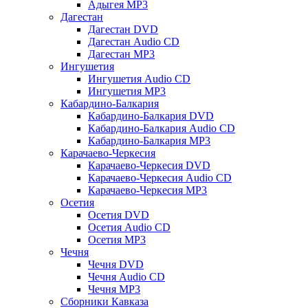
Адыгея MP3
Дагестан
Дагестан DVD
Дагестан Audio CD
Дагестан MP3
Ингушетия
Ингушетия Audio CD
Ингушетия MP3
Кабардино-Балкария
Кабардино-Балкария DVD
Кабардино-Балкария Audio CD
Кабардино-Балкария MP3
Карачаево-Черкесия
Карачаево-Черкесия DVD
Карачаево-Черкесия Audio CD
Карачаево-Черкесия MP3
Осетия
Осетия DVD
Осетия Audio CD
Осетия MP3
Чечня
Чечня DVD
Чечня Audio CD
Чечня MP3
Сборники Кавказа