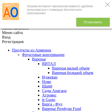
Нашим интернет-магазином намного удобнее
+7 (495) 646-888-1
пользоваться с помощью бесплатного
приложения!
В корзине
0
товаров
Установить
x
Меню каталога
Меню сайта
Вход
Регистрация
Продукты из Армении
Фруктовые консервации
Варенье
ВИТАЛ
Варенья малый объем
Варенья большой объем
Иджеван
Ноян
Шамб
Сады Арагаца
Агроянс
te Gusto
Варга - Фуд
Варенье Proshyan Food