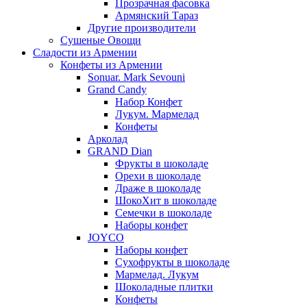
Прозрачная фасовка
Армянский Тараз
Другие производители
Сушеные Овощи
Сладости из Армении
Конфеты из Армении
Sonuar. Mark Sevouni
Grand Candy
Набор Конфет
Лукум. Мармелад
Конфеты
Арколад
GRAND Dian
Фрукты в шоколаде
Орехи в шоколаде
Драже в шоколаде
ШокоХит в шоколаде
Семечки в шоколаде
Наборы конфет
JOYCO
Наборы конфет
Сухофрукты в шоколаде
Мармелад. Лукум
Шоколадные плитки
Конфеты