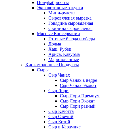
Полуфабрикаты
Эксклюзивные закуски
Мини-рулеты
Сыровяленая вырезка
Говядина сыровяленая
Свинина сыровяленая
Мясные Консервации
Готовые блюда и обеды
Долма
Хаш. Рубец
Ариса. Кавурма
Маринованные
Кисломолочные Продукты
Сыры
Сыр Чанах
Сыр Чанах в ведре
Сыр Чанах Экокат
Сыр Лори
Сыр Лори Премиум
Сыр Лори Экокат
Сыр Лори разный
Сыр Качотта
Сыр Овечий
Сыр Козий
Сыр в Керамике