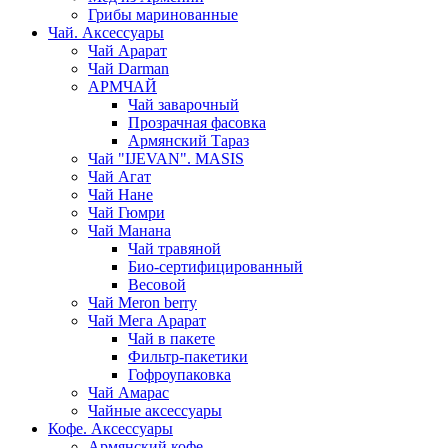
Грибы маринованные
Чай. Аксессуары
Чай Арарат
Чай Darman
АРМЧАЙ
Чай заварочный
Прозрачная фасовка
Армянский Тараз
Чай "IJEVAN". MASIS
Чай Агат
Чай Нане
Чай Гюмри
Чай Манана
Чай травяной
Био-сертифицированный
Весовой
Чай Meron berry
Чай Мега Арарат
Чай в пакете
Фильтр-пакетики
Гофроупаковка
Чай Амарас
Чайные аксессуары
Кофе. Аксессуары
Армянский кофе