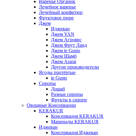
Варенье Органик
Лечебное варенье
Лечебный конфитюр
Фруктовое пюре
Джем
Иджеван
Джем YAN
Джем Агроянс
Джем Фрут Ланд
Джем te Gusto
Джем Шамб
Джем Ararat
Другие производители
Ягоды протёртые
te Gusto
Сиропы
Дошаб
Разные сиропы
Фрукты в сиропе
Овощные Консервации
KERAKUR
Консервация KERAKUR
Маринады KERAKUR
Иджеван
Консервация Иджеван