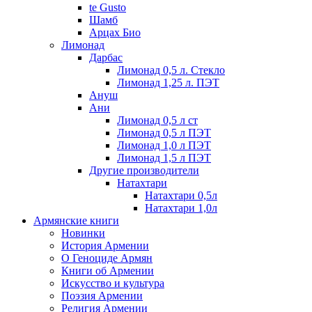
te Gusto
Шамб
Арцах Био
Лимонад
Дарбас
Лимонад 0,5 л. Стекло
Лимонад 1,25 л. ПЭТ
Ануш
Ани
Лимонад 0,5 л ст
Лимонад 0,5 л ПЭТ
Лимонад 1,0 л ПЭТ
Лимонад 1,5 л ПЭТ
Другие производители
Натахтари
Натахтари 0,5л
Натахтари 1,0л
Армянские книги
Новинки
История Армении
О Геноциде Армян
Книги об Армении
Иcкусство и культура
Поэзия Армении
Религия Армении