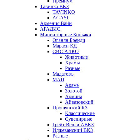
Премиум
Тавинко ВКЗ
TAVINKO
AGASI
Армения Вайн
АРАДИС
Миниатюрные Коньяки
Оганян Бренди
Мараси КД
СИС АЛКО
Животные
Храмы
Разные
Мадатовъ
МАП
Арамэ
Золотой
Армина
Айвазовский
Прошянский КЗ
Классические
Сувенирные
Грейт Велли АВКЗ
Иджеванский ВКЗ
Разные