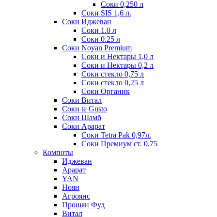
Соки 0,250 л
Соки SIS 1,6 л.
Соки Иджеван
Соки 1.0 л
Соки 0.25 л
Соки Noyan Premium
Соки и Нектары 1,0 л
Соки и Нектары 0,2 л
Соки стекло 0,75 л
Соки стекло 0,25 л
Соки Органик
Соки Витал
Соки te Gusto
Соки Шамб
Соки Арарат
Соки Tetra Pak 0,97л.
Соки Премиум ст. 0,75
Компоты
Иджеван
Арарат
YAN
Ноян
Агроянс
Прошян Фуд
Витал