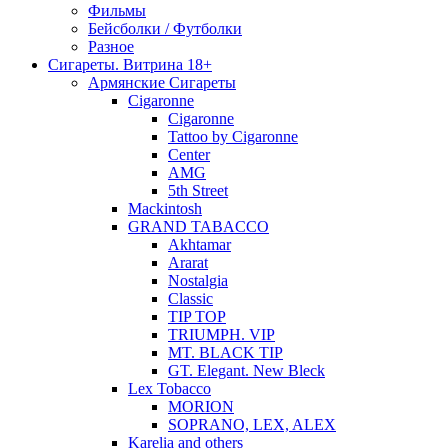
Фильмы
Бейсболки / Футболки
Разное
Сигареты. Витрина 18+
Армянские Сигареты
Cigaronne
Cigaronne
Tattoo by Cigaronne
Center
AMG
5th Street
Mackintosh
GRAND TABACCO
Akhtamar
Ararat
Nostalgia
Classic
TIP TOP
TRIUMPH. VIP
MT. BLACK TIP
GT. Elegant. New Bleck
Lex Tobacco
MORION
SOPRANO, LEX, ALEX
Karelia and others