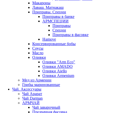
Макароны
Лаваш. Матнакаш
Приправы. Специи
Приправы в банке
АРМСПЕЦИИ
Приправы
Специи
Приправы в фасовке
Hamove
Консервированные бобы
Соусы
Масло
Оливки
Оливки "Arm Eco"
Оливки AMADO
Оливки Aiello
Оливки Armenium
Мед из Армении
Грибы маринованные
Чай. Аксессуары
Чай Арарат
Чай Darman
АРМЧАЙ
Чай заварочный
Прозрачная фасовка