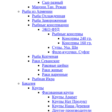
Сыр разный
Мацони.Тан. Режан
Рыба из Армении
Рыба Охлажденная
Рыба Замороженная
Рыбные консервации
ЭКО ФУД
Рыбные консервы
Консервы 240 гр.
Консервы 160 гр.
Супы. Уха. Щи
Филе-кусочки. Суфле
Рыба Копченая
Раки Севанские
Раковые шейки
Раки живые
Раки варенные
Рыбная Икра
Бакалея
Крупы
Фасованная крупа
Крупы Арарат
Крупы Нат Продукт
Крупы Наша Деревня
Другие производители