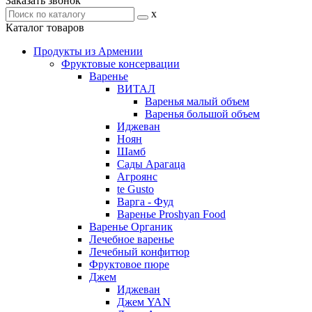
Заказать звонок
x
Каталог товаров
Продукты из Армении
Фруктовые консервации
Варенье
ВИТАЛ
Варенья малый объем
Варенья большой объем
Иджеван
Ноян
Шамб
Сады Арагаца
Агроянс
te Gusto
Варга - Фуд
Варенье Proshyan Food
Варенье Органик
Лечебное варенье
Лечебный конфитюр
Фруктовое пюре
Джем
Иджеван
Джем YAN