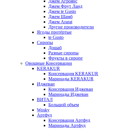
Джем Агроянс
Джем Фрут Ланд
Джем te Gusto
Джем Шамб
Джем Ararat
Другие производители
Ягоды протёртые
te Gusto
Сиропы
Дошаб
Разные сиропы
Фрукты в сиропе
Овощные Консервации
KERAKUR
Консервация KERAKUR
Маринады KERAKUR
Иджеван
Консервация Иджеван
Маринады Иджеван
ВИТАЛ
Большой объем
Wosky
Артфуд
Консервация Артфуд
Маринады Артфуд