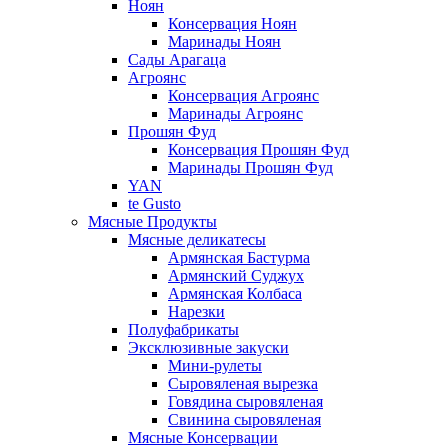
Ноян
Консервация Ноян
Маринады Ноян
Сады Арагаца
Агроянс
Консервация Агроянс
Маринады Агроянс
Прошян Фуд
Консервация Прошян Фуд
Маринады Прошян Фуд
YAN
te Gusto
Мясные Продукты
Мясные деликатесы
Армянская Бастурма
Армянский Суджух
Армянская Колбаса
Нарезки
Полуфабрикаты
Эксклюзивные закуски
Мини-рулеты
Сыровяленая вырезка
Говядина сыровяленая
Свинина сыровяленая
Мясные Консервации