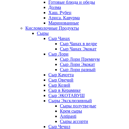
Готовые блюда и обеды
Долма
Хаш. Рубец
Ариса. Кавурма
Маринованные
Кисломолочные Продукты
Сыры
Сыр Чанах
Сыр Чанах в ведре
Сыр Чанах Экокат
Сыр Лори
Сыр Лори Премиум
Сыр Лори Экокат
Сыр Лори разный
Сыр Качотта
Сыр Овечий
Сыр Козий
Сыр в Керамике
Сыр ЭКОТАВУШ
Сыры Эксклюзивный
Сыры полутведые
Крем сыры
Antipasti
Сыры ассорти
Сыр Чечил