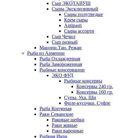
Сыр ЭКОТАВУШ
Сыры Эксклюзивный
Сыры полутведые
Крем сыры
Antipasti
Сыры ассорти
Сыр Чечил
Сыр разный
Мацони.Тан. Режан
Рыба из Армении
Рыба Охлажденная
Рыба Замороженная
Рыбные консервации
ЭКО ФУД
Рыбные консервы
Консервы 240 гр.
Консервы 160 гр.
Супы. Уха. Щи
Филе-кусочки. Суфле
Рыба Копченая
Раки Севанские
Раковые шейки
Раки живые
Раки варенные
Рыбная Икра