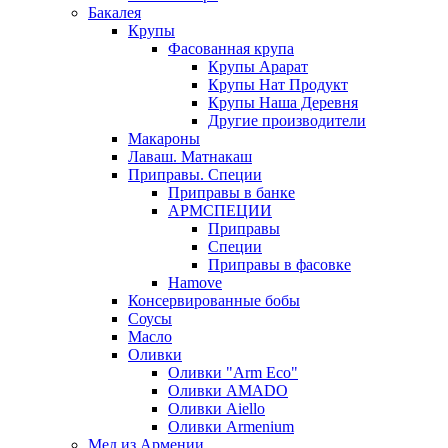
Бакалея
Крупы
Фасованная крупа
Крупы Арарат
Крупы Нат Продукт
Крупы Наша Деревня
Другие производители
Макароны
Лаваш. Матнакаш
Приправы. Специи
Приправы в банке
АРМСПЕЦИИ
Приправы
Специи
Приправы в фасовке
Hamove
Консервированные бобы
Соусы
Масло
Оливки
Оливки "Arm Eco"
Оливки AMADO
Оливки Aiello
Оливки Armenium
Мед из Армении