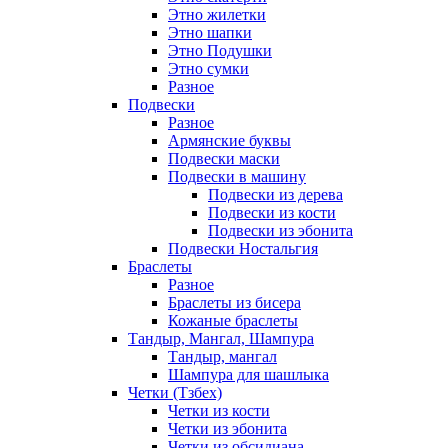
Этно жилетки
Этно шапки
Этно Подушки
Этно сумки
Разное
Подвески
Разное
Армянские буквы
Подвески маски
Подвески в машину
Подвески из дерева
Подвески из кости
Подвески из эбонита
Подвески Ностальгия
Браслеты
Разное
Браслеты из бисера
Кожаные браслеты
Тандыр, Мангал, Шампура
Тандыр, мангал
Шампура для шашлыка
Четки (Тзбех)
Четки из кости
Четки из эбонита
Четки из обсидиана