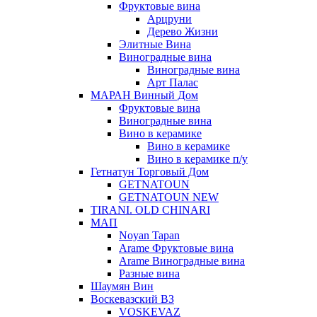
Фруктовые вина
Арцруни
Дерево Жизни
Элитные Вина
Виноградные вина
Виноградные вина
Арт Палас
МАРАН Винный Дом
Фруктовые вина
Виноградные вина
Вино в керамике
Вино в керамике
Вино в керамике п/у
Гетнатун Торговый Дом
GETNATOUN
GETNATOUN NEW
TIRANI. OLD CHINARI
МАП
Noyan Tapan
Arame Фруктовые вина
Arame Виноградные вина
Разные вина
Шаумян Вин
Воскевазский ВЗ
VOSKEVAZ