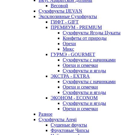
Вкус Араратской Долины
Весовой
Сухофрукты IJEVAN
Эксклюзивные Сухофрукты
ГИФТ - GIFT
ПРЕМИУМ - PREMIUM
Сухофрукты Ягоды Цукаты
Конфеты от природы
Орехи
Микс
ГУРМЭ - GOURMET
Сухофрукты с начинками
Орехи и семечки
Сухофрукты и ягоды
ЭКСТРА - EXTRA
Сухофрукты с начинками
Орехи и семечки
Сухофрукты и ягоды
ЭКОНОМ - ECONOM
Сухофрукты и ягоды
Орехи и семечки
Разное
Сухофрукты Aregi
Сушеные фрукты
Фруктовые Чипсы