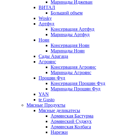
Маринады Иджеван
ВИТАЛ
Большой объем
Wosky
Артфуд
Консервация Артфуд
Маринады Артфуд
Ноян
Консервация Ноян
Маринады Ноян
Сады Арагаца
Агроянс
Консервация Агроянс
Маринады Агроянс
Прошян Фуд
Консервация Прошян Фуд
Маринады Прошян Фуд
YAN
te Gusto
Мясные Продукты
Мясные деликатесы
Армянская Бастурма
Армянский Суджух
Армянская Колбаса
Нарезки