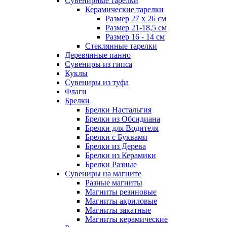
Сувенирные тарелки
Керамические тарелки
Размер 27 х 26 см
Размер 21-18,5 см
Размер 16 - 14 см
Стеклянные тарелки
Деревянные панно
Сувениры из гипса
Куклы
Сувениры из туфа
Флаги
Брелки
Брелки Настальгия
Брелки из Обсидиана
Брелки для Водителя
Брелки с Буквами
Брелки из Дерева
Брелки из Керамики
Брелки Разные
Сувениры на магните
Разные магниты
Магниты резиновые
Магниты акриловые
Магниты закатные
Магниты керамические