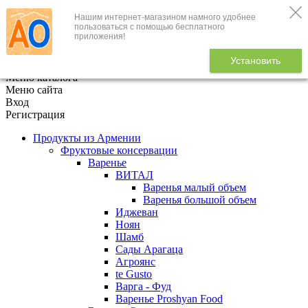
Нашим интернет-магазином намного удобнее
+7 (495) 646-888-1
пользоваться с помощью бесплатного
приложения!
В корзине
0
товаров
Установить
x
Меню каталога
Меню сайта
Вход
Регистрация
Продукты из Армении
Фруктовые консервации
Варенье
ВИТАЛ
Варенья малый объем
Варенья большой объем
Иджеван
Ноян
Шамб
Сады Арагаца
Агроянс
te Gusto
Варга - Фуд
Варенье Proshyan Food