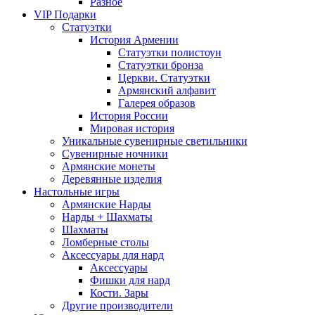
Разное
VIP Подарки
Статуэтки
История Армении
Статуэтки полистоун
Статуэтки бронза
Церкви. Статуэтки
Армянский алфавит
Галерея образов
История России
Мировая история
Уникальные сувенирные светильники
Сувенирные ночники
Армянские монеты
Деревянные изделия
Настольные игры
Армянские Нарды
Нарды + Шахматы
Шахматы
Ломберные столы
Аксессуары для нард
Аксессуары
Фишки для нард
Кости. Зары
Другие производители