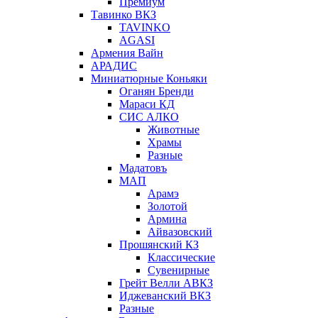
Премиум
Тавинко ВКЗ
TAVINKO
AGASI
Армения Вайн
АРАДИС
Миниатюрные Коньяки
Оганян Бренди
Мараси КД
СИС АЛКО
Животные
Храмы
Разные
Мадатовъ
МАП
Арамэ
Золотой
Армина
Айвазовский
Прошянский КЗ
Классические
Сувенирные
Грейт Велли АВКЗ
Иджеванский ВКЗ
Разные