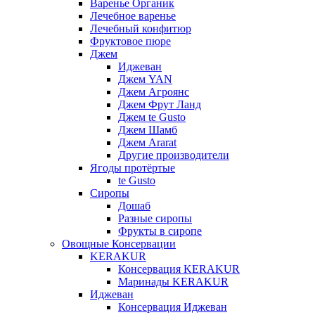
Варенье Органик
Лечебное варенье
Лечебный конфитюр
Фруктовое пюре
Джем
Иджеван
Джем YAN
Джем Агроянс
Джем Фрут Ланд
Джем te Gusto
Джем Шамб
Джем Ararat
Другие производители
Ягоды протёртые
te Gusto
Сиропы
Дошаб
Разные сиропы
Фрукты в сиропе
Овощные Консервации
KERAKUR
Консервация KERAKUR
Маринады KERAKUR
Иджеван
Консервация Иджеван