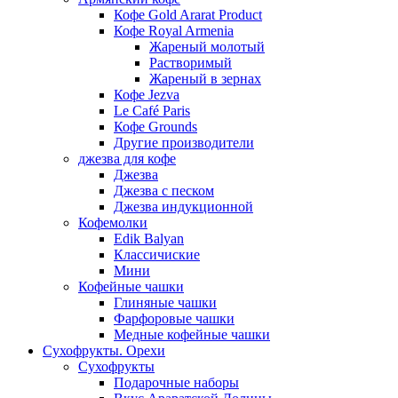
Кофе Gold Ararat Product
Кофе Royal Armenia
Жареный молотый
Растворимый
Жареный в зернах
Кофе Jezva
Le Café Paris
Кофе Grounds
Другие производители
джезва для кофе
Джезва
Джезва с песком
Джезва индукционной
Кофемолки
Edik Balyan
Классичиские
Мини
Кофейные чашки
Глиняные чашки
Фарфоровые чашки
Медные кофейные чашки
Сухофрукты. Орехи
Сухофрукты
Подарочные наборы