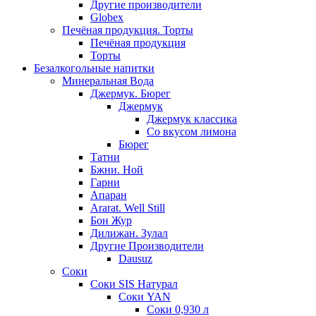
Другие производители
Globex
Печёная продукция. Торты
Печёная продукция
Торты
Безалкогольные напитки
Минеральная Вода
Джермук. Бюрег
Джермук
Джермук классика
Со вкусом лимона
Бюрег
Татни
Бжни. Ной
Гарни
Апаран
Ararat. Well Still
Бон Жур
Дилижан. Зулал
Другие Производители
Dausuz
Соки
Соки SIS Натурал
Соки YAN
Соки 0,930 л