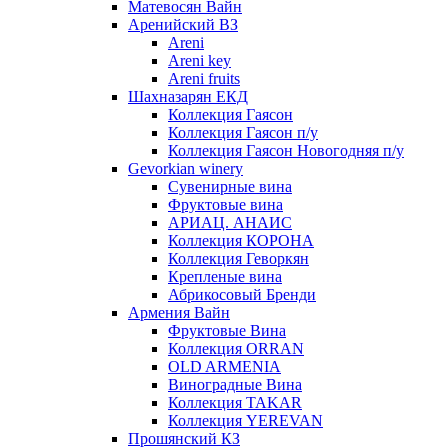
Матевосян Вайн
Аренийский ВЗ
Areni
Areni key
Areni fruits
Шахназарян ЕКД
Коллекция Гаясон
Коллекция Гаясон п/у
Коллекция Гаясон Новогодняя п/у
Gevorkian winery
Сувенирные вина
Фруктовые вина
АРИАЦ. АНАИС
Коллекция КОРОНА
Коллекция Геворкян
Крепленые вина
Абрикосовый Бренди
Армения Вайн
Фруктовые Вина
Коллекция ORRAN
OLD ARMENIA
Виноградные Вина
Коллекция TAKAR
Коллекция YEREVAN
Прошянский КЗ