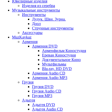
Ювелирные изделия
Изделия из серебра
Музыкальные инструменты
Инструменты
Дудук. Шви. Зурна.
Доол
Струнные инструменты
Аксессуары
MuzKavkaz
Армения
Армения DVD
Арменфильм Киностудия
Ереван Киностудия
Документальное Кино
Мультфильмы
Blu-ray. HD DVD
Армения Audio CD
Армения Audio MP3
Грузия
Грузия DVD
Грузия Audio CD
Грузия MP3
Адыгея
Адыгея DVD
Адыгея Audio CD