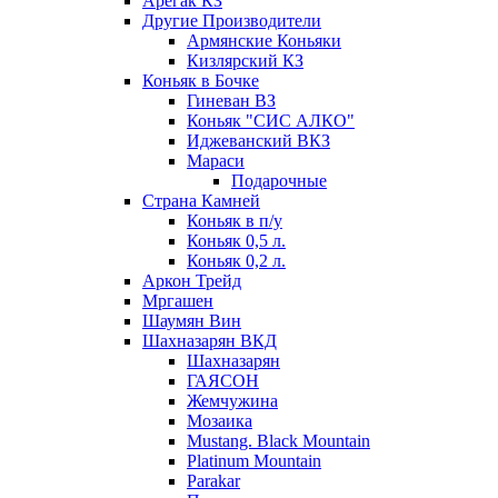
Арегак КЗ
Другие Производители
Армянские Коньяки
Кизлярский КЗ
Коньяк в Бочке
Гиневан ВЗ
Коньяк "СИС АЛКО"
Иджеванский ВКЗ
Мараси
Подарочные
Страна Камней
Коньяк в п/у
Коньяк 0,5 л.
Коньяк 0,2 л.
Аркон Трейд
Мргашен
Шаумян Вин
Шахназарян ВКД
Шахназарян
ГАЯСОН
Жемчужина
Мозаика
Mustang. Black Mountain
Platinum Mountain
Parakar