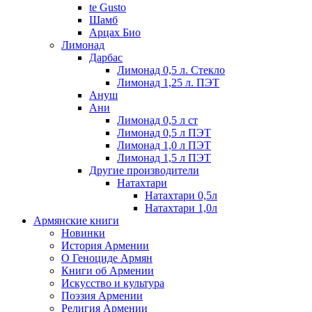
te Gusto
Шамб
Арцах Био
Лимонад
Дарбас
Лимонад 0,5 л. Стекло
Лимонад 1,25 л. ПЭТ
Ануш
Ани
Лимонад 0,5 л ст
Лимонад 0,5 л ПЭТ
Лимонад 1,0 л ПЭТ
Лимонад 1,5 л ПЭТ
Другие производители
Натахтари
Натахтари 0,5л
Натахтари 1,0л
Армянские книги
Новинки
История Армении
О Геноциде Армян
Книги об Армении
Иcкусство и культура
Поэзия Армении
Религия Армении