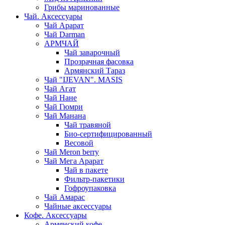
Грибы маринованные
Чай. Аксессуары
Чай Арарат
Чай Darman
АРМЧАЙ
Чай заварочный
Прозрачная фасовка
Армянский Тараз
Чай "IJEVAN". MASIS
Чай Агат
Чай Нане
Чай Гюмри
Чай Манана
Чай травяной
Био-сертифицированный
Весовой
Чай Meron berry
Чай Мега Арарат
Чай в пакете
Фильтр-пакетики
Гофроупаковка
Чай Амарас
Чайные аксессуары
Кофе. Аксессуары
Армянский кофе