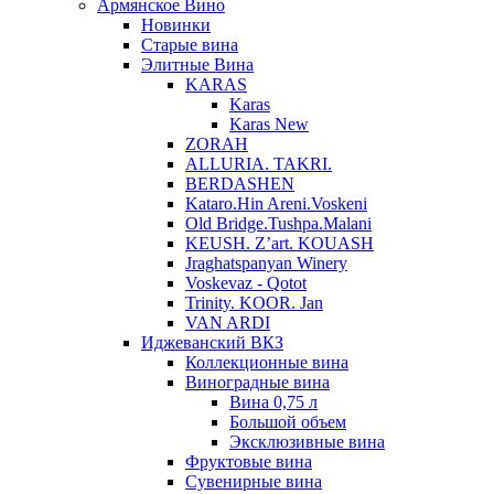
Армянское Вино
Новинки
Старые вина
Элитные Вина
KARAS
Karas
Karas New
ZORAH
ALLURIA. TAKRI.
BERDASHEN
Kataro.Hin Areni.Voskeni
Old Bridge.Tushpa.Malani
KEUSH. Z’art. KOUASH
Jraghatspanyan Winery
Voskevaz - Qotot
Trinity. KOOR. Jan
VAN ARDI
Иджеванский ВКЗ
Коллекционные вина
Виноградные вина
Вина 0,75 л
Большой объем
Эксклюзивные вина
Фруктовые вина
Cувенирные вина