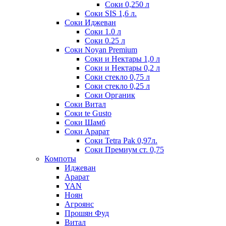
Соки 0,250 л
Соки SIS 1,6 л.
Соки Иджеван
Соки 1.0 л
Соки 0.25 л
Соки Noyan Premium
Соки и Нектары 1,0 л
Соки и Нектары 0,2 л
Соки стекло 0,75 л
Соки стекло 0,25 л
Соки Органик
Соки Витал
Соки te Gusto
Соки Шамб
Соки Арарат
Соки Tetra Pak 0,97л.
Соки Премиум ст. 0,75
Компоты
Иджеван
Арарат
YAN
Ноян
Агроянс
Прошян Фуд
Витал