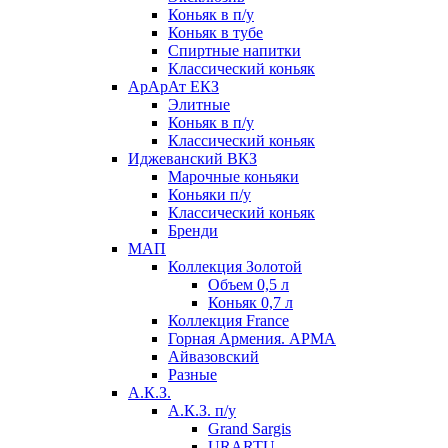
Коньяк в п/у
Коньяк в тубе
Спиртные напитки
Классический коньяк
АрАрАт ЕКЗ
Элитные
Коньяк в п/у
Классический коньяк
Иджеванский ВКЗ
Марочные коньяки
Коньяки п/у
Классический коньяк
Бренди
МАП
Коллекция Золотой
Объем 0,5 л
Коньяк 0,7 л
Коллекция France
Горная Армения. АРМА
Айвазовский
Разные
А.К.З.
А.К.З. п/у
Grand Sargis
URARTU