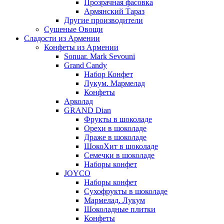
Прозрачная фасовка
Армянский Тараз
Другие производители
Сушеные Овощи
Сладости из Армении
Конфеты из Армении
Sonuar. Mark Sevouni
Grand Candy
Набор Конфет
Лукум. Мармелад
Конфеты
Арколад
GRAND Dian
Фрукты в шоколаде
Орехи в шоколаде
Драже в шоколаде
ШокоХит в шоколаде
Семечки в шоколаде
Наборы конфет
JOYCO
Наборы конфет
Сухофрукты в шоколаде
Мармелад. Лукум
Шоколадные плитки
Конфеты