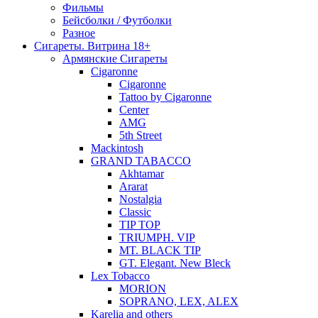
Фильмы
Бейсболки / Футболки
Разное
Сигареты. Витрина 18+
Армянские Сигареты
Cigaronne
Cigaronne
Tattoo by Cigaronne
Center
AMG
5th Street
Mackintosh
GRAND TABACCO
Akhtamar
Ararat
Nostalgia
Classic
TIP TOP
TRIUMPH. VIP
MT. BLACK TIP
GT. Elegant. New Bleck
Lex Tobacco
MORION
SOPRANO, LEX, ALEX
Karelia and others