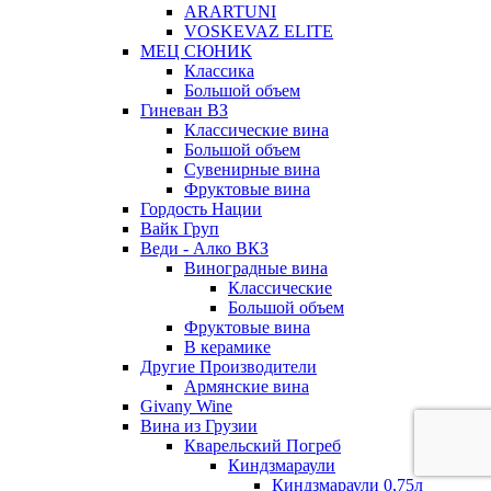
ARARTUNI
VOSKEVAZ ELITE
МЕЦ СЮНИК
Классика
Большой объем
Гиневан ВЗ
Классические вина
Большой объем
Сувенирные вина
Фруктовые вина
Гордость Нации
Вайк Груп
Веди - Алко ВКЗ
Виноградные вина
Классические
Большой объем
Фруктовые вина
В керамике
Другие Производители
Армянские вина
Givany Wine
Вина из Грузии
Кварельский Погреб
Киндзмараули
Киндзмараули 0,75л