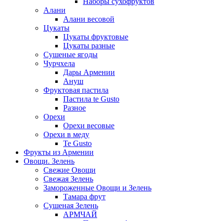
Наборы сухофруктов
Алани
Алани весовой
Цукаты
Цукаты фруктовые
Цукаты разные
Сушеные ягоды
Чурчхела
Дары Армении
Ануш
Фруктовая пастила
Пастила te Gusto
Разное
Орехи
Орехи весовые
Орехи в меду
Te Gusto
Фрукты из Армении
Овощи. Зелень
Свежие Овощи
Свежая Зелень
Замороженные Овощи и Зелень
Тамара фрут
Сушеная Зелень
АРМЧАЙ