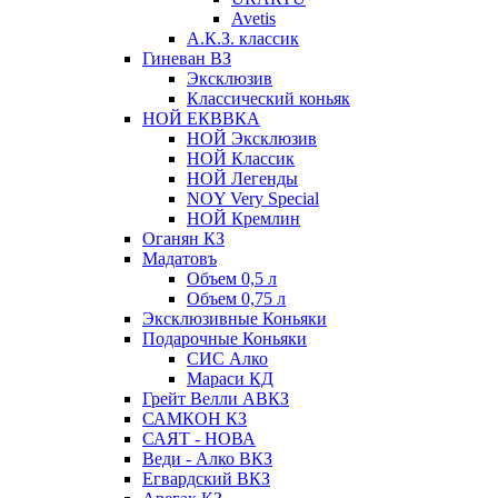
Avetis
А.К.З. классик
Гиневан ВЗ
Эксклюзив
Классический коньяк
НОЙ ЕКВВКА
НОЙ Эксклюзив
НОЙ Классик
НОЙ Легенды
NOY Very Speсial
НОЙ Кремлин
Оганян КЗ
Мадатовъ
Объем 0,5 л
Объем 0,75 л
Эксклюзивные Коньяки
Подарочные Коньяки
СИС Алко
Мараси КД
Грейт Велли АВКЗ
САМКОН КЗ
САЯТ - НОВА
Веди - Алко ВКЗ
Егвардский ВКЗ