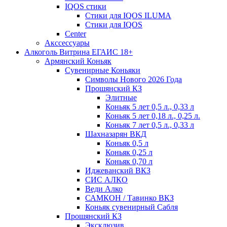
IQOS стики
Стики для IQOS ILUMA
Стики для IQOS
Сenter
Акссессуары
Алкоголь Витрина ЕГАИС 18+
Армянский Коньяк
Сувенирные Коньяки
Символы Нового 2026 Года
Прошянский КЗ
Элитные
Коньяк 5 лет 0,5 л., 0,33 л
Коньяк 5 лет 0,18 л., 0,25 л.
Коньяк 7 лет 0,5 л., 0,33 л
Шахназарян ВКД
Коньяк 0,5 л
Коньяк 0,25 л
Коньяк 0,70 л
Иджеванский ВКЗ
СИС АЛКО
Веди Алко
САМКОН / Тавинко ВКЗ
Коньяк сувенирный Сабля
Прошянский КЗ
Эксклюзив