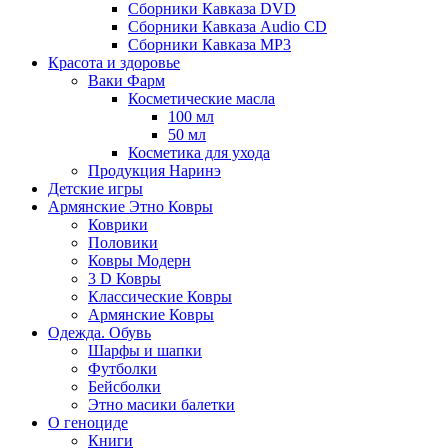
Сборники Кавказа DVD
Сборники Кавказа Audio CD
Сборники Кавказа MP3
Красота и здоровье
Ваки Фарм
Косметические масла
100 мл
50 мл
Косметика для ухода
Продукция Наринэ
Детские игры
Армянские Этно Ковры
Коврики
Половики
Ковры Модерн
3 D Ковры
Классические Ковры
Армянские Ковры
Одежда. Обувь
Шарфы и шапки
Футболки
Бейсболки
Этно масики балетки
О геноциде
Книги