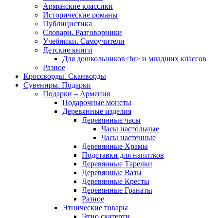
Армянские классики
Исторические романы
Публицистика
Словари. Разговорники
Учебники. Самоучители
Детские книги
Для дошкольников<br> и младших классов
Разное
Кроссворды. Сканворды
Сувениры. Подарки
Подарки – Армения
Подарочные монеты
Деревянные изделия
Деревянные часы
Часы настольные
Часы настенные
Деревянные Храмы
Подставки для напитков
Деревянные Тарелки
Деревянные Вазы
Деревянные Кресты
Деревянные Гранаты
Разное
Этнические товары
Этно скатерти