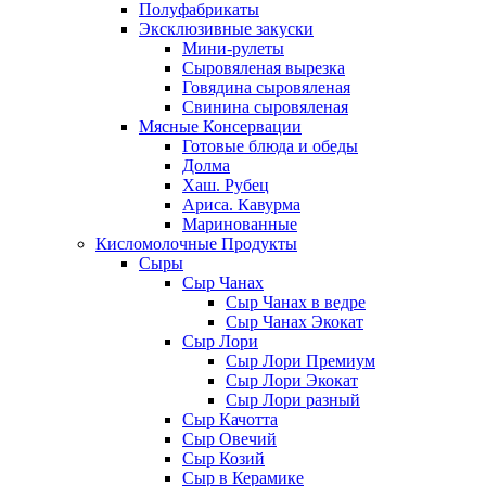
Полуфабрикаты
Эксклюзивные закуски
Мини-рулеты
Сыровяленая вырезка
Говядина сыровяленая
Свинина сыровяленая
Мясные Консервации
Готовые блюда и обеды
Долма
Хаш. Рубец
Ариса. Кавурма
Маринованные
Кисломолочные Продукты
Сыры
Сыр Чанах
Сыр Чанах в ведре
Сыр Чанах Экокат
Сыр Лори
Сыр Лори Премиум
Сыр Лори Экокат
Сыр Лори разный
Сыр Качотта
Сыр Овечий
Сыр Козий
Сыр в Керамике