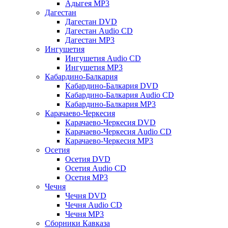
Адыгея MP3
Дагестан
Дагестан DVD
Дагестан Audio CD
Дагестан MP3
Ингушетия
Ингушетия Audio CD
Ингушетия MP3
Кабардино-Балкария
Кабардино-Балкария DVD
Кабардино-Балкария Audio CD
Кабардино-Балкария MP3
Карачаево-Черкесия
Карачаево-Черкесия DVD
Карачаево-Черкесия Audio CD
Карачаево-Черкесия MP3
Осетия
Осетия DVD
Осетия Audio CD
Осетия MP3
Чечня
Чечня DVD
Чечня Audio CD
Чечня MP3
Сборники Кавказа