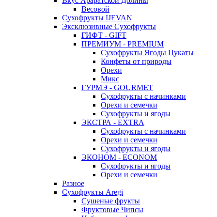
Вкус Араратской Долины
Весовой
Сухофрукты IJEVAN
Эксклюзивные Сухофрукты
ГИФТ - GIFT
ПРЕМИУМ - PREMIUM
Сухофрукты Ягоды Цукаты
Конфеты от природы
Орехи
Микс
ГУРМЭ - GOURMET
Сухофрукты с начинками
Орехи и семечки
Сухофрукты и ягоды
ЭКСТРА - EXTRA
Сухофрукты с начинками
Орехи и семечки
Сухофрукты и ягоды
ЭКОНОМ - ECONOM
Сухофрукты и ягоды
Орехи и семечки
Разное
Сухофрукты Aregi
Сушеные фрукты
Фруктовые Чипсы