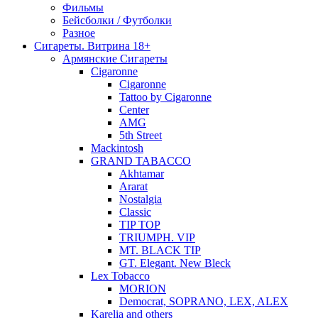
Фильмы
Бейсболки / Футболки
Разное
Сигареты. Витрина 18+
Армянские Сигареты
Cigaronne
Cigaronne
Tattoo by Cigaronne
Center
AMG
5th Street
Mackintosh
GRAND TABACCO
Akhtamar
Ararat
Nostalgia
Classic
TIP TOP
TRIUMPH. VIP
MT. BLACK TIP
GT. Elegant. New Bleck
Lex Tobacco
MORION
Democrat, SOPRANO, LEX, ALEX
Karelia and others