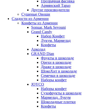
Прозрачная фасовка
Армянский Тараз
Другие производители
Сушеные Овощи
Сладости из Армении
Конфеты из Армении
Sonuar. Mark Sevouni
Grand Candy
Набор Конфет
Лукум. Мармелад
Конфеты
Арколад
GRAND Dian
Фрукты в шоколаде
Орехи в шоколаде
Драже в шоколаде
ШокоХит в шоколаде
Семечки в шоколаде
Наборы конфет
JOYCO
Наборы конфет
Сухофрукты в шоколаде
Мармелад. Лукум
Шоколадные плитки
Конфеты