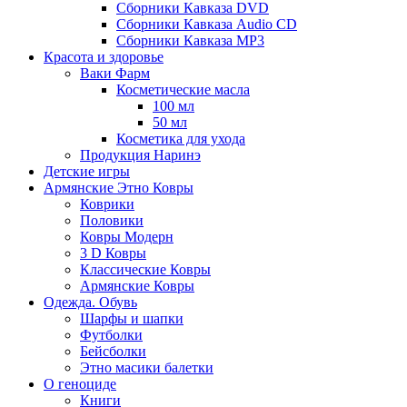
Сборники Кавказа DVD
Сборники Кавказа Audio CD
Сборники Кавказа MP3
Красота и здоровье
Ваки Фарм
Косметические масла
100 мл
50 мл
Косметика для ухода
Продукция Наринэ
Детские игры
Армянские Этно Ковры
Коврики
Половики
Ковры Модерн
3 D Ковры
Классические Ковры
Армянские Ковры
Одежда. Обувь
Шарфы и шапки
Футболки
Бейсболки
Этно масики балетки
О геноциде
Книги