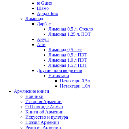
te Gusto
Шамб
Арцах Био
Лимонад
Дарбас
Лимонад 0,5 л. Стекло
Лимонад 1,25 л. ПЭТ
Ануш
Ани
Лимонад 0,5 л ст
Лимонад 0,5 л ПЭТ
Лимонад 1,0 л ПЭТ
Лимонад 1,5 л ПЭТ
Другие производители
Натахтари
Натахтари 0,5л
Натахтари 1,0л
Армянские книги
Новинки
История Армении
О Геноциде Армян
Книги об Армении
Иcкусство и культура
Поэзия Армении
Религия Армении