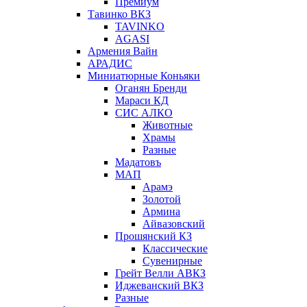
Премиум
Тавинко ВКЗ
TAVINKO
AGASI
Армения Вайн
АРАДИС
Миниатюрные Коньяки
Оганян Бренди
Мараси КД
СИС АЛКО
Животные
Храмы
Разные
Мадатовъ
МАП
Арамэ
Золотой
Армина
Айвазовский
Прошянский КЗ
Классические
Сувенирные
Грейт Велли АВКЗ
Иджеванский ВКЗ
Разные