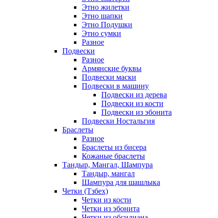
Этно жилетки
Этно шапки
Этно Подушки
Этно сумки
Разное
Подвески
Разное
Армянские буквы
Подвески маски
Подвески в машину
Подвески из дерева
Подвески из кости
Подвески из эбонита
Подвески Ностальгия
Браслеты
Разное
Браслеты из бисера
Кожаные браслеты
Тандыр, Мангал, Шампура
Тандыр, мангал
Шампура для шашлыка
Четки (Тзбех)
Четки из кости
Четки из эбонита
Четки из обсидиана