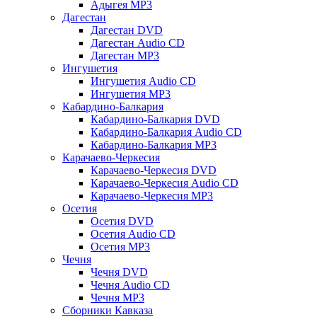
Адыгея MP3
Дагестан
Дагестан DVD
Дагестан Audio CD
Дагестан MP3
Ингушетия
Ингушетия Audio CD
Ингушетия MP3
Кабардино-Балкария
Кабардино-Балкария DVD
Кабардино-Балкария Audio CD
Кабардино-Балкария MP3
Карачаево-Черкесия
Карачаево-Черкесия DVD
Карачаево-Черкесия Audio CD
Карачаево-Черкесия MP3
Осетия
Осетия DVD
Осетия Audio CD
Осетия MP3
Чечня
Чечня DVD
Чечня Audio CD
Чечня MP3
Сборники Кавказа