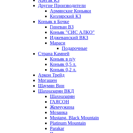
Арегак КЗ
Другие Производители
Армянские Коньяки
Кизлярский КЗ
Коньяк в Бочке
Гиневан ВЗ
Коньяк "СИС АЛКО"
Иджеванский ВКЗ
Мараси
Подарочные
Страна Камней
Коньяк в п/у
Коньяк 0,5 л.
Коньяк 0,2 л.
Аркон Трейд
Мргашен
Шаумян Вин
Шахназарян ВКД
Шахназарян
ГАЯСОН
Жемчужина
Мозаика
Mustang. Black Mountain
Platinum Mountain
Parakar