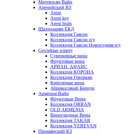
Матевосян Вайн
Аренийский ВЗ
Areni
Areni key
Areni fruits
Шахназарян ЕКД
Коллекция Гаясон
Коллекция Гаясон п/у
Коллекция Гаясон Новогодняя п/у
Gevorkian winery
Сувенирные вина
Фруктовые вина
АРИАЦ. АНАИС
Коллекция КОРОНА
Коллекция Геворкян
Крепленые вина
Абрикосовый Бренди
Армения Вайн
Фруктовые Вина
Коллекция ORRAN
OLD ARMENIA
Виноградные Вина
Коллекция TAKAR
Коллекция YEREVAN
Прошянский КЗ