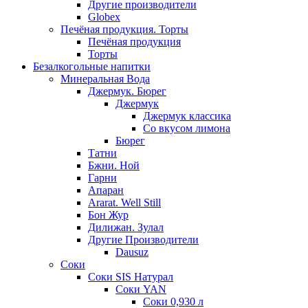
Другие производители
Globex
Печёная продукция. Торты
Печёная продукция
Торты
Безалкогольные напитки
Минеральная Вода
Джермук. Бюрег
Джермук
Джермук классика
Со вкусом лимона
Бюрег
Татни
Бжни. Ной
Гарни
Апаран
Ararat. Well Still
Бон Жур
Дилижан. Зулал
Другие Производители
Dausuz
Соки
Соки SIS Натурал
Соки YAN
Соки 0,930 л