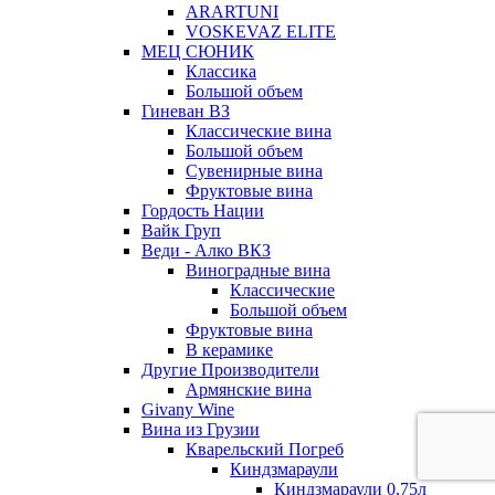
ARARTUNI
VOSKEVAZ ELITE
МЕЦ СЮНИК
Классика
Большой объем
Гиневан ВЗ
Классические вина
Большой объем
Сувенирные вина
Фруктовые вина
Гордость Нации
Вайк Груп
Веди - Алко ВКЗ
Виноградные вина
Классические
Большой объем
Фруктовые вина
В керамике
Другие Производители
Армянские вина
Givany Wine
Вина из Грузии
Кварельский Погреб
Киндзмараули
Киндзмараули 0,75л