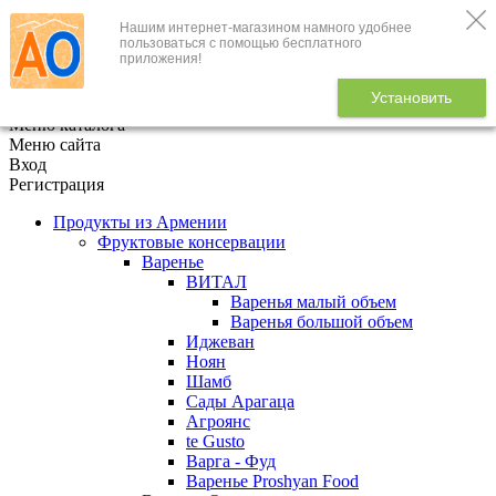
Нашим интернет-магазином намного удобнее
+7 (495) 646-888-1
пользоваться с помощью бесплатного
приложения!
В корзине
0
товаров
Установить
x
Меню каталога
Меню сайта
Вход
Регистрация
Продукты из Армении
Фруктовые консервации
Варенье
ВИТАЛ
Варенья малый объем
Варенья большой объем
Иджеван
Ноян
Шамб
Сады Арагаца
Агроянс
te Gusto
Варга - Фуд
Варенье Proshyan Food