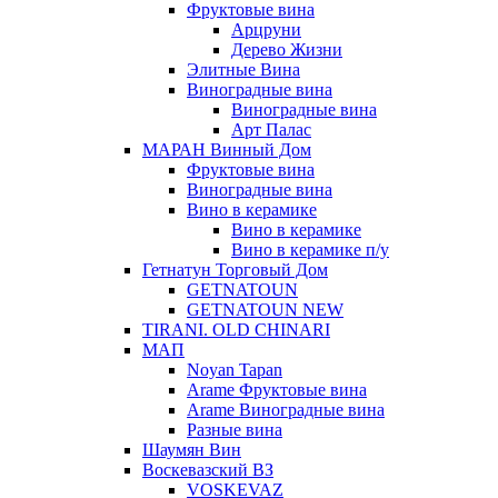
Фруктовые вина
Арцруни
Дерево Жизни
Элитные Вина
Виноградные вина
Виноградные вина
Арт Палас
МАРАН Винный Дом
Фруктовые вина
Виноградные вина
Вино в керамике
Вино в керамике
Вино в керамике п/у
Гетнатун Торговый Дом
GETNATOUN
GETNATOUN NEW
TIRANI. OLD CHINARI
МАП
Noyan Tapan
Arame Фруктовые вина
Arame Виноградные вина
Разные вина
Шаумян Вин
Воскевазский ВЗ
VOSKEVAZ