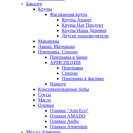
Бакалея
Крупы
Фасованная крупа
Крупы Арарат
Крупы Нат Продукт
Крупы Наша Деревня
Другие производители
Макароны
Лаваш. Матнакаш
Приправы. Специи
Приправы в банке
АРМСПЕЦИИ
Приправы
Специи
Приправы в фасовке
Hamove
Консервированные бобы
Соусы
Масло
Оливки
Оливки "Arm Eco"
Оливки AMADO
Оливки Aiello
Оливки Armenium
Мед из Армении