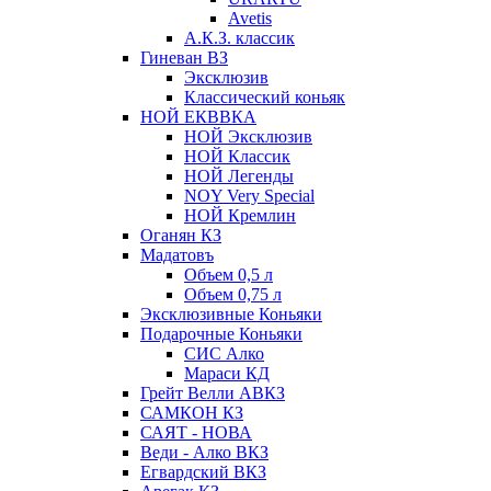
Avetis
А.К.З. классик
Гиневан ВЗ
Эксклюзив
Классический коньяк
НОЙ ЕКВВКА
НОЙ Эксклюзив
НОЙ Классик
НОЙ Легенды
NOY Very Speсial
НОЙ Кремлин
Оганян КЗ
Мадатовъ
Объем 0,5 л
Объем 0,75 л
Эксклюзивные Коньяки
Подарочные Коньяки
СИС Алко
Мараси КД
Грейт Велли АВКЗ
САМКОН КЗ
САЯТ - НОВА
Веди - Алко ВКЗ
Егвардский ВКЗ