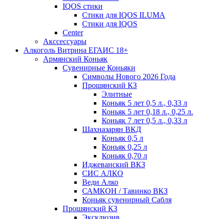
IQOS стики
Стики для IQOS ILUMA
Стики для IQOS
Сenter
Акссессуары
Алкоголь Витрина ЕГАИС 18+
Армянский Коньяк
Сувенирные Коньяки
Символы Нового 2026 Года
Прошянский КЗ
Элитные
Коньяк 5 лет 0,5 л., 0,33 л
Коньяк 5 лет 0,18 л., 0,25 л.
Коньяк 7 лет 0,5 л., 0,33 л
Шахназарян ВКД
Коньяк 0,5 л
Коньяк 0,25 л
Коньяк 0,70 л
Иджеванский ВКЗ
СИС АЛКО
Веди Алко
САМКОН / Тавинко ВКЗ
Коньяк сувенирный Сабля
Прошянский КЗ
Эксклюзив