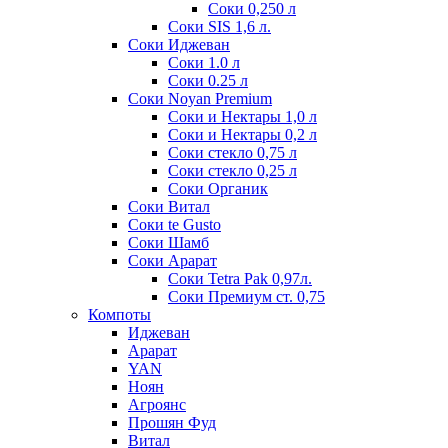
Соки 0,250 л
Соки SIS 1,6 л.
Соки Иджеван
Соки 1.0 л
Соки 0.25 л
Соки Noyan Premium
Соки и Нектары 1,0 л
Соки и Нектары 0,2 л
Соки стекло 0,75 л
Соки стекло 0,25 л
Соки Органик
Соки Витал
Соки te Gusto
Соки Шамб
Соки Арарат
Соки Tetra Pak 0,97л.
Соки Премиум ст. 0,75
Компоты
Иджеван
Арарат
YAN
Ноян
Агроянс
Прошян Фуд
Витал