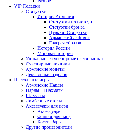
Разное
VIP Подарки
Статуэтки
История Армении
Статуэтки полистоун
Статуэтки бронза
Церкви. Статуэтки
Армянский алфавит
Галерея образов
История России
Мировая история
Уникальные сувенирные светильники
Сувенирные ночники
Армянские монеты
Деревянные изделия
Настольные игры
Армянские Нарды
Нарды + Шахматы
Шахматы
Ломберные столы
Аксессуары для нард
Аксессуары
Фишки для нард
Кости. Зары
Другие производители