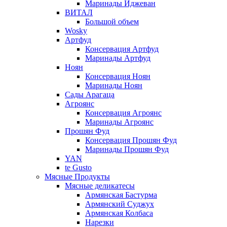
Маринады Иджеван
ВИТАЛ
Большой объем
Wosky
Артфуд
Консервация Артфуд
Маринады Артфуд
Ноян
Консервация Ноян
Маринады Ноян
Сады Арагаца
Агроянс
Консервация Агроянс
Маринады Агроянс
Прошян Фуд
Консервация Прошян Фуд
Маринады Прошян Фуд
YAN
te Gusto
Мясные Продукты
Мясные деликатесы
Армянская Бастурма
Армянский Суджух
Армянская Колбаса
Нарезки