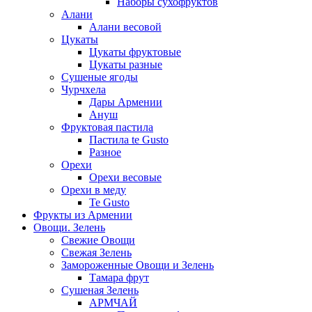
Наборы сухофруктов
Алани
Алани весовой
Цукаты
Цукаты фруктовые
Цукаты разные
Сушеные ягоды
Чурчхела
Дары Армении
Ануш
Фруктовая пастила
Пастила te Gusto
Разное
Орехи
Орехи весовые
Орехи в меду
Te Gusto
Фрукты из Армении
Овощи. Зелень
Свежие Овощи
Свежая Зелень
Замороженные Овощи и Зелень
Тамара фрут
Сушеная Зелень
АРМЧАЙ