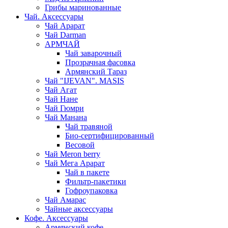
Грибы маринованные
Чай. Аксессуары
Чай Арарат
Чай Darman
АРМЧАЙ
Чай заварочный
Прозрачная фасовка
Армянский Тараз
Чай "IJEVAN". MASIS
Чай Агат
Чай Нане
Чай Гюмри
Чай Манана
Чай травяной
Био-сертифицированный
Весовой
Чай Meron berry
Чай Мега Арарат
Чай в пакете
Фильтр-пакетики
Гофроупаковка
Чай Амарас
Чайные аксессуары
Кофе. Аксессуары
Армянский кофе