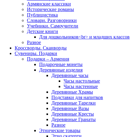
Армянские классики
Исторические романы
Публицистика
Словари. Разговорники
Учебники. Самоучители
Детские книги
Для дошкольников<br> и младших классов
Разное
Кроссворды. Сканворды
Сувениры. Подарки
Подарки – Армения
Подарочные монеты
Деревянные изделия
Деревянные часы
Часы настольные
Часы настенные
Деревянные Храмы
Подставки для напитков
Деревянные Тарелки
Деревянные Вазы
Деревянные Кресты
Деревянные Гранаты
Разное
Этнические товары
Этно скатерти