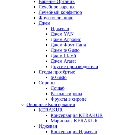
Варенье Органик
Лечебное варенье
Лечебный конфитюр
Фруктовое пюре
Джем
Иджеван
Джем YAN
Джем Агроянс
Джем Фрут Ланд
Джем te Gusto
Джем Шамб
Джем Ararat
Другие производители
Ягоды протёртые
te Gusto
Сиропы
Дошаб
Разные сиропы
Фрукты в сиропе
Овощные Консервации
KERAKUR
Консервация KERAKUR
Маринады KERAKUR
Иджеван
Консервация Иджеван