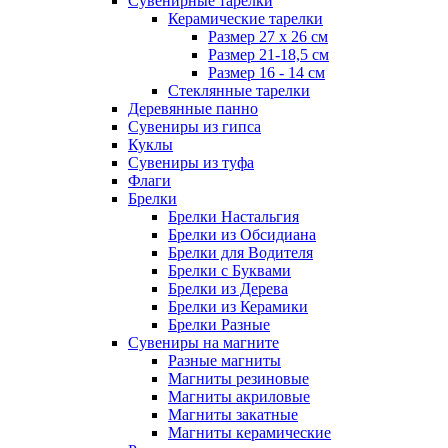
Сувенирные тарелки
Керамические тарелки
Размер 27 х 26 см
Размер 21-18,5 см
Размер 16 - 14 см
Стеклянные тарелки
Деревянные панно
Сувениры из гипса
Куклы
Сувениры из туфа
Флаги
Брелки
Брелки Настальгия
Брелки из Обсидиана
Брелки для Водителя
Брелки с Буквами
Брелки из Дерева
Брелки из Керамики
Брелки Разные
Сувениры на магните
Разные магниты
Магниты резиновые
Магниты акриловые
Магниты закатные
Магниты керамические