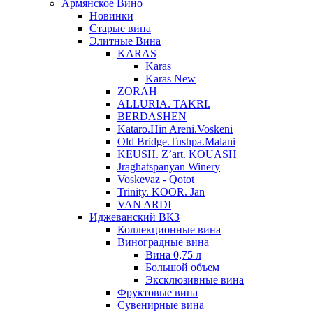
Армянское Вино
Новинки
Старые вина
Элитные Вина
KARAS
Karas
Karas New
ZORAH
ALLURIA. TAKRI.
BERDASHEN
Kataro.Hin Areni.Voskeni
Old Bridge.Tushpa.Malani
KEUSH. Z’art. KOUASH
Jraghatspanyan Winery
Voskevaz - Qotot
Trinity. KOOR. Jan
VAN ARDI
Иджеванский ВКЗ
Коллекционные вина
Виноградные вина
Вина 0,75 л
Большой объем
Эксклюзивные вина
Фруктовые вина
Cувенирные вина