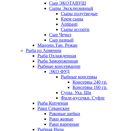
Сыр ЭКОТАВУШ
Сыры Эксклюзивный
Сыры полутведые
Крем сыры
Antipasti
Сыры ассорти
Сыр Чечил
Сыр разный
Мацони.Тан. Режан
Рыба из Армении
Рыба Охлажденная
Рыба Замороженная
Рыбные консервации
ЭКО ФУД
Рыбные консервы
Консервы 240 гр.
Консервы 160 гр.
Супы. Уха. Щи
Филе-кусочки. Суфле
Рыба Копченая
Раки Севанские
Раковые шейки
Раки живые
Раки варенные
Рыбная Икра