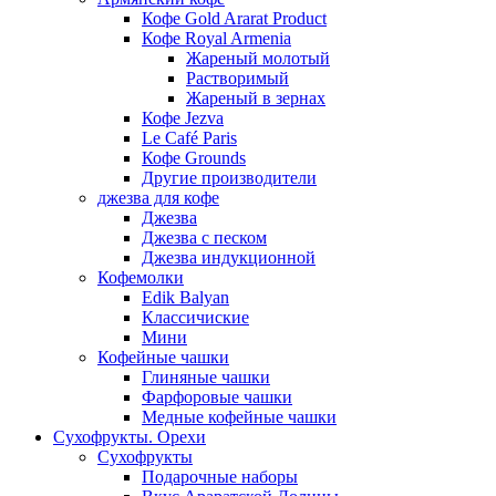
Кофе Gold Ararat Product
Кофе Royal Armenia
Жареный молотый
Растворимый
Жареный в зернах
Кофе Jezva
Le Café Paris
Кофе Grounds
Другие производители
джезва для кофе
Джезва
Джезва с песком
Джезва индукционной
Кофемолки
Edik Balyan
Классичиские
Мини
Кофейные чашки
Глиняные чашки
Фарфоровые чашки
Медные кофейные чашки
Сухофрукты. Орехи
Сухофрукты
Подарочные наборы