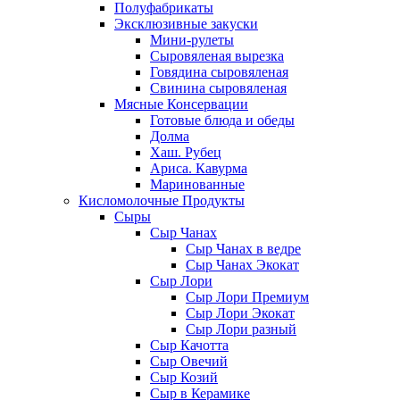
Полуфабрикаты
Эксклюзивные закуски
Мини-рулеты
Сыровяленая вырезка
Говядина сыровяленая
Свинина сыровяленая
Мясные Консервации
Готовые блюда и обеды
Долма
Хаш. Рубец
Ариса. Кавурма
Маринованные
Кисломолочные Продукты
Сыры
Сыр Чанах
Сыр Чанах в ведре
Сыр Чанах Экокат
Сыр Лори
Сыр Лори Премиум
Сыр Лори Экокат
Сыр Лори разный
Сыр Качотта
Сыр Овечий
Сыр Козий
Сыр в Керамике