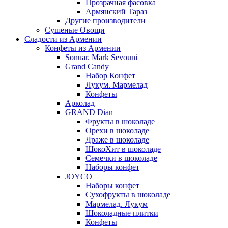
Прозрачная фасовка
Армянский Тараз
Другие производители
Сушеные Овощи
Сладости из Армении
Конфеты из Армении
Sonuar. Mark Sevouni
Grand Candy
Набор Конфет
Лукум. Мармелад
Конфеты
Арколад
GRAND Dian
Фрукты в шоколаде
Орехи в шоколаде
Драже в шоколаде
ШокоХит в шоколаде
Семечки в шоколаде
Наборы конфет
JOYCO
Наборы конфет
Сухофрукты в шоколаде
Мармелад. Лукум
Шоколадные плитки
Конфеты