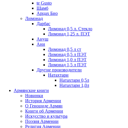
te Gusto
Шамб
Арцах Био
Лимонад
Дарбас
Лимонад 0,5 л. Стекло
Лимонад 1,25 л. ПЭТ
Ануш
Ани
Лимонад 0,5 л ст
Лимонад 0,5 л ПЭТ
Лимонад 1,0 л ПЭТ
Лимонад 1,5 л ПЭТ
Другие производители
Натахтари
Натахтари 0,5л
Натахтари 1,0л
Армянские книги
Новинки
История Армении
О Геноциде Армян
Книги об Армении
Иcкусство и культура
Поэзия Армении
Религия Армении