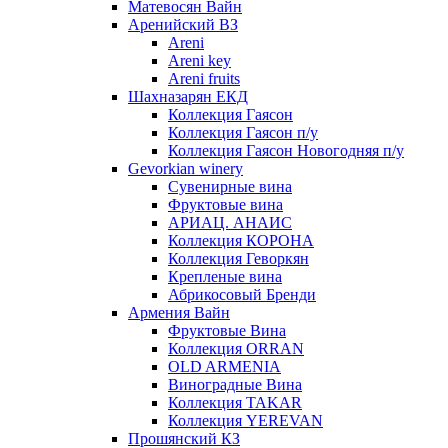
Матевосян Вайн
Аренийский ВЗ
Areni
Areni key
Areni fruits
Шахназарян ЕКД
Коллекция Гаясон
Коллекция Гаясон п/у
Коллекция Гаясон Новогодняя п/у
Gevorkian winery
Сувенирные вина
Фруктовые вина
АРИАЦ. АНАИС
Коллекция КОРОНА
Коллекция Геворкян
Крепленые вина
Абрикосовый Бренди
Армения Вайн
Фруктовые Вина
Коллекция ORRAN
OLD ARMENIA
Виноградные Вина
Коллекция TAKAR
Коллекция YEREVAN
Прошянский КЗ