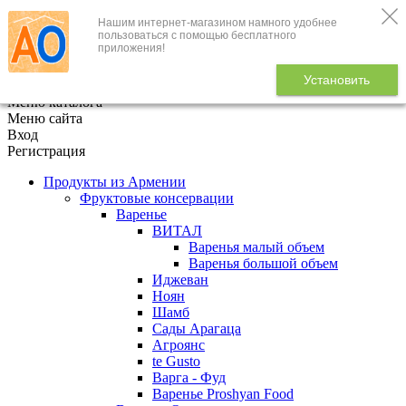
Нашим интернет-магазином намного удобнее
+7 (495) 646-888-1
пользоваться с помощью бесплатного
приложения!
В корзине
0
товаров
Установить
x
Меню каталога
Меню сайта
Вход
Регистрация
Продукты из Армении
Фруктовые консервации
Варенье
ВИТАЛ
Варенья малый объем
Варенья большой объем
Иджеван
Ноян
Шамб
Сады Арагаца
Агроянс
te Gusto
Варга - Фуд
Варенье Proshyan Food