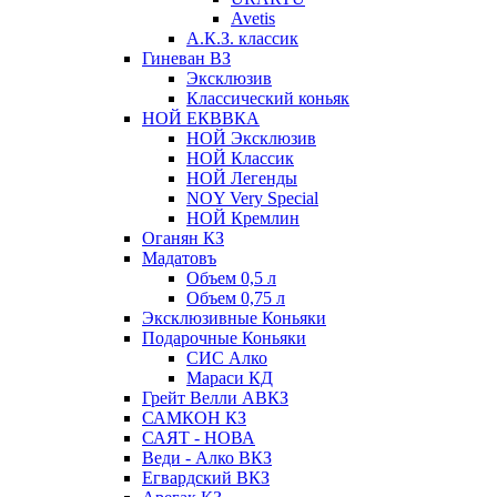
Avetis
А.К.З. классик
Гиневан ВЗ
Эксклюзив
Классический коньяк
НОЙ ЕКВВКА
НОЙ Эксклюзив
НОЙ Классик
НОЙ Легенды
NOY Very Speсial
НОЙ Кремлин
Оганян КЗ
Мадатовъ
Объем 0,5 л
Объем 0,75 л
Эксклюзивные Коньяки
Подарочные Коньяки
СИС Алко
Мараси КД
Грейт Велли АВКЗ
САМКОН КЗ
САЯТ - НОВА
Веди - Алко ВКЗ
Егвардский ВКЗ