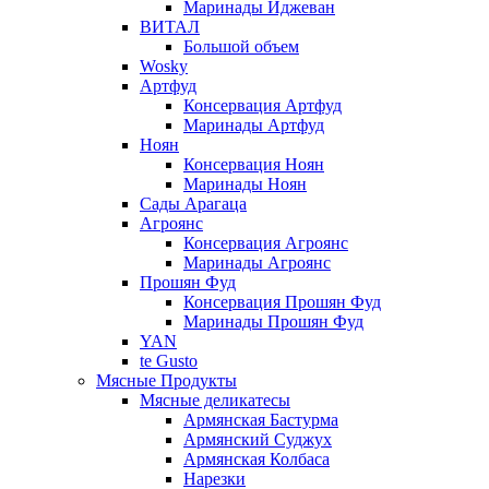
Маринады Иджеван
ВИТАЛ
Большой объем
Wosky
Артфуд
Консервация Артфуд
Маринады Артфуд
Ноян
Консервация Ноян
Маринады Ноян
Сады Арагаца
Агроянс
Консервация Агроянс
Маринады Агроянс
Прошян Фуд
Консервация Прошян Фуд
Маринады Прошян Фуд
YAN
te Gusto
Мясные Продукты
Мясные деликатесы
Армянская Бастурма
Армянский Суджух
Армянская Колбаса
Нарезки