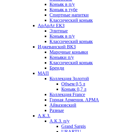
Коньяк в п/у
Коньяк в тубе
Спиртные напитки
Классический коньяк
АрАрАт ЕКЗ
Элитные
Коньяк в п/у
Классический коньяк
Иджеванский ВКЗ
Марочные коньяки
Коньяки п/у
Классический коньяк
Бренди
МАП
Коллекция Золотой
Объем 0,5 л
Коньяк 0,7 л
Коллекция France
Горная Армения. АРМА
Айвазовский
Разные
А.К.З.
А.К.З. п/у
Grand Sargis
URARTU