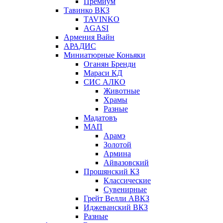
Премиум
Тавинко ВКЗ
TAVINKO
AGASI
Армения Вайн
АРАДИС
Миниатюрные Коньяки
Оганян Бренди
Мараси КД
СИС АЛКО
Животные
Храмы
Разные
Мадатовъ
МАП
Арамэ
Золотой
Армина
Айвазовский
Прошянский КЗ
Классические
Сувенирные
Грейт Велли АВКЗ
Иджеванский ВКЗ
Разные