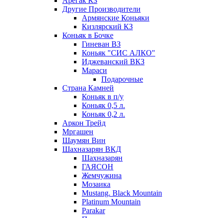
Арегак КЗ
Другие Производители
Армянские Коньяки
Кизлярский КЗ
Коньяк в Бочке
Гиневан ВЗ
Коньяк "СИС АЛКО"
Иджеванский ВКЗ
Мараси
Подарочные
Страна Камней
Коньяк в п/у
Коньяк 0,5 л.
Коньяк 0,2 л.
Аркон Трейд
Мргашен
Шаумян Вин
Шахназарян ВКД
Шахназарян
ГАЯСОН
Жемчужина
Мозаика
Mustang. Black Mountain
Platinum Mountain
Parakar