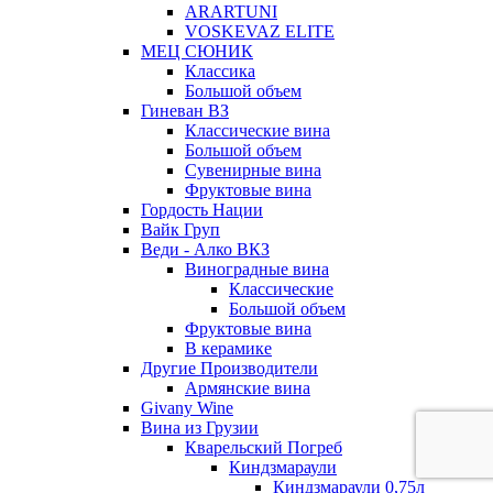
ARARTUNI
VOSKEVAZ ELITE
МЕЦ СЮНИК
Классика
Большой объем
Гиневан ВЗ
Классические вина
Большой объем
Сувенирные вина
Фруктовые вина
Гордость Нации
Вайк Груп
Веди - Алко ВКЗ
Виноградные вина
Классические
Большой объем
Фруктовые вина
В керамике
Другие Производители
Армянские вина
Givany Wine
Вина из Грузии
Кварельский Погреб
Киндзмараули
Киндзмараули 0,75л