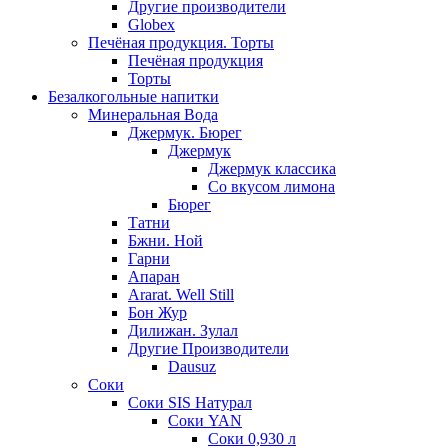
Другие производители
Globex
Печёная продукция. Торты
Печёная продукция
Торты
Безалкогольные напитки
Минеральная Вода
Джермук. Бюрег
Джермук
Джермук классика
Со вкусом лимона
Бюрег
Татни
Бжни. Ной
Гарни
Апаран
Ararat. Well Still
Бон Жур
Дилижан. Зулал
Другие Производители
Dausuz
Соки
Соки SIS Натурал
Соки YAN
Соки 0,930 л