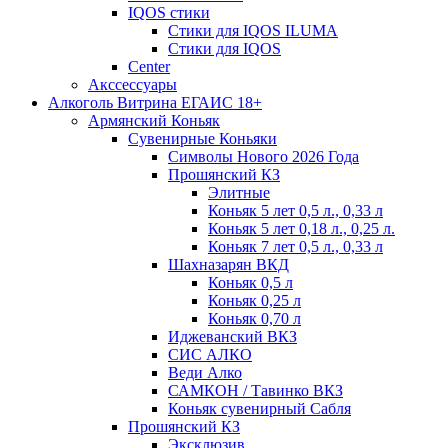
IQOS стики
Стики для IQOS ILUMA
Стики для IQOS
Сenter
Акссессуары
Алкоголь Витрина ЕГАИС 18+
Армянский Коньяк
Сувенирные Коньяки
Символы Нового 2026 Года
Прошянский КЗ
Элитные
Коньяк 5 лет 0,5 л., 0,33 л
Коньяк 5 лет 0,18 л., 0,25 л.
Коньяк 7 лет 0,5 л., 0,33 л
Шахназарян ВКД
Коньяк 0,5 л
Коньяк 0,25 л
Коньяк 0,70 л
Иджеванский ВКЗ
СИС АЛКО
Веди Алко
САМКОН / Тавинко ВКЗ
Коньяк сувенирный Сабля
Прошянский КЗ
Эксклюзив