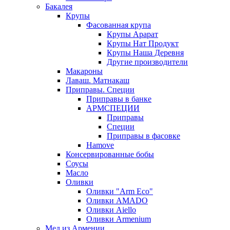
Бакалея
Крупы
Фасованная крупа
Крупы Арарат
Крупы Нат Продукт
Крупы Наша Деревня
Другие производители
Макароны
Лаваш. Матнакаш
Приправы. Специи
Приправы в банке
АРМСПЕЦИИ
Приправы
Специи
Приправы в фасовке
Hamove
Консервированные бобы
Соусы
Масло
Оливки
Оливки "Arm Eco"
Оливки AMADO
Оливки Aiello
Оливки Armenium
Мед из Армении