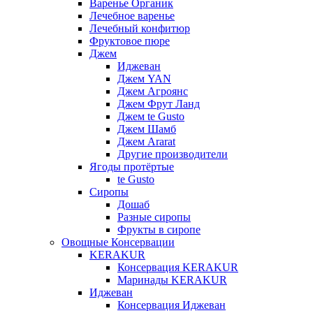
Варенье Органик
Лечебное варенье
Лечебный конфитюр
Фруктовое пюре
Джем
Иджеван
Джем YAN
Джем Агроянс
Джем Фрут Ланд
Джем te Gusto
Джем Шамб
Джем Ararat
Другие производители
Ягоды протёртые
te Gusto
Сиропы
Дошаб
Разные сиропы
Фрукты в сиропе
Овощные Консервации
KERAKUR
Консервация KERAKUR
Маринады KERAKUR
Иджеван
Консервация Иджеван