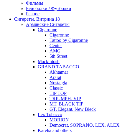
Фильмы
Бейсболки / Футболки
Разное
Сигареты. Витрина 18+
Армянские Сигареты
Cigaronne
Cigaronne
Tattoo by Cigaronne
Center
AMG
5th Street
Mackintosh
GRAND TABACCO
Akhtamar
Ararat
Nostalgia
Classic
TIP TOP
TRIUMPH. VIP
MT. BLACK TIP
GT. Elegant. New Bleck
Lex Tobacco
MORION
Democrat, SOPRANO, LEX, ALEX
Karelia and others