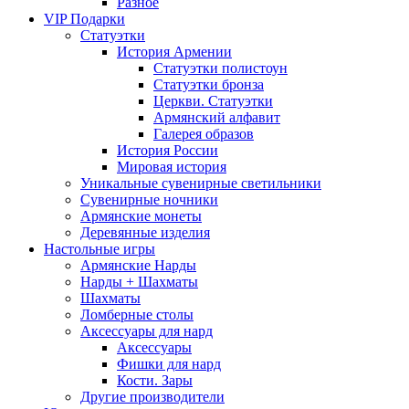
Разное
VIP Подарки
Статуэтки
История Армении
Статуэтки полистоун
Статуэтки бронза
Церкви. Статуэтки
Армянский алфавит
Галерея образов
История России
Мировая история
Уникальные сувенирные светильники
Сувенирные ночники
Армянские монеты
Деревянные изделия
Настольные игры
Армянские Нарды
Нарды + Шахматы
Шахматы
Ломберные столы
Аксессуары для нард
Аксессуары
Фишки для нард
Кости. Зары
Другие производители