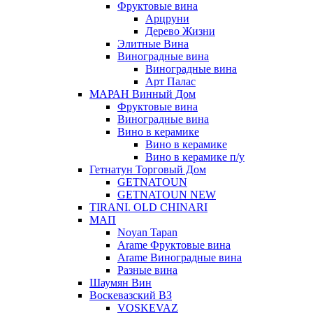
Фруктовые вина
Арцруни
Дерево Жизни
Элитные Вина
Виноградные вина
Виноградные вина
Арт Палас
МАРАН Винный Дом
Фруктовые вина
Виноградные вина
Вино в керамике
Вино в керамике
Вино в керамике п/у
Гетнатун Торговый Дом
GETNATOUN
GETNATOUN NEW
TIRANI. OLD CHINARI
МАП
Noyan Tapan
Arame Фруктовые вина
Arame Виноградные вина
Разные вина
Шаумян Вин
Воскевазский ВЗ
VOSKEVAZ