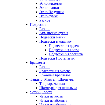
Этно жилетки
Этно шапки
Этно Подушки
Этно сумки
Разное
Подвески
Разное
Армянские буквы
Подвески маски
Подвески в машину
Подвески из дерева
Подвески из кости
Подвески из эбонита
Подвески Ностальгия
Браслеты
Разное
Браслеты из бисера
Кожаные браслеты
Тандыр, Мангал, Шампура
Тандыр, мангал
Шампура для шашлыка
Четки (Тзбех)
Четки из кости
Четки из эбонита
Четки из обсидиана