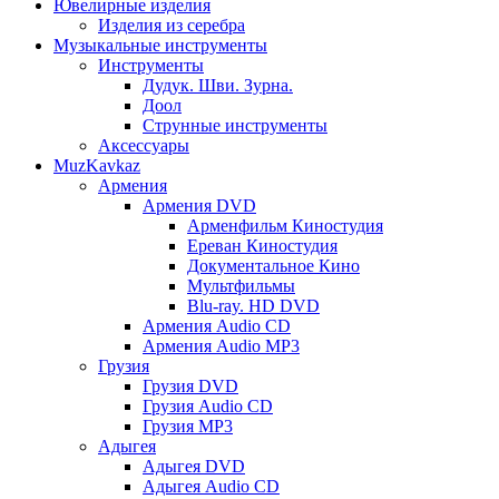
Ювелирные изделия
Изделия из серебра
Музыкальные инструменты
Инструменты
Дудук. Шви. Зурна.
Доол
Струнные инструменты
Аксессуары
MuzKavkaz
Армения
Армения DVD
Арменфильм Киностудия
Ереван Киностудия
Документальное Кино
Мультфильмы
Blu-ray. HD DVD
Армения Audio CD
Армения Audio MP3
Грузия
Грузия DVD
Грузия Audio CD
Грузия MP3
Адыгея
Адыгея DVD
Адыгея Audio CD