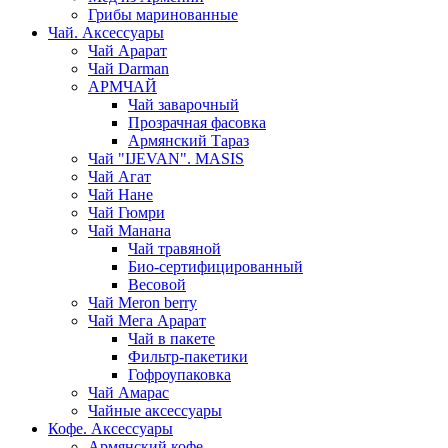
Грибы маринованные
Чай. Аксессуары
Чай Арарат
Чай Darman
АРМЧАЙ
Чай заварочный
Прозрачная фасовка
Армянский Тараз
Чай "IJEVAN". MASIS
Чай Агат
Чай Нане
Чай Гюмри
Чай Манана
Чай травяной
Био-сертифицированный
Весовой
Чай Meron berry
Чай Мега Арарат
Чай в пакете
Фильтр-пакетики
Гофроупаковка
Чай Амарас
Чайные аксессуары
Кофе. Аксессуары
Армянский кофе