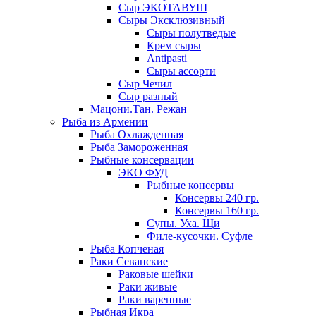
Сыр ЭКОТАВУШ
Сыры Эксклюзивный
Сыры полутведые
Крем сыры
Antipasti
Сыры ассорти
Сыр Чечил
Сыр разный
Мацони.Тан. Режан
Рыба из Армении
Рыба Охлажденная
Рыба Замороженная
Рыбные консервации
ЭКО ФУД
Рыбные консервы
Консервы 240 гр.
Консервы 160 гр.
Супы. Уха. Щи
Филе-кусочки. Суфле
Рыба Копченая
Раки Севанские
Раковые шейки
Раки живые
Раки варенные
Рыбная Икра