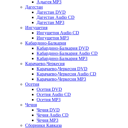
Адыгея MP3
Дагестан
Дагестан DVD
Дагестан Audio CD
Дагестан MP3
Ингушетия
Ингушетия Audio CD
Ингушетия MP3
Кабардино-Балкария
Кабардино-Балкария DVD
Кабардино-Балкария Audio CD
Кабардино-Балкария MP3
Карачаево-Черкесия
Карачаево-Черкесия DVD
Карачаево-Черкесия Audio CD
Карачаево-Черкесия MP3
Осетия
Осетия DVD
Осетия Audio CD
Осетия MP3
Чечня
Чечня DVD
Чечня Audio CD
Чечня MP3
Сборники Кавказа