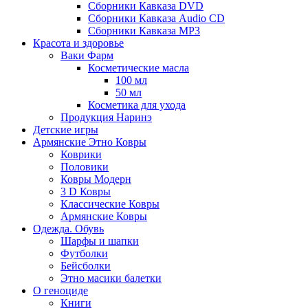
Сборники Кавказа DVD
Сборники Кавказа Audio CD
Сборники Кавказа MP3
Красота и здоровье
Ваки Фарм
Косметические масла
100 мл
50 мл
Косметика для ухода
Продукция Наринэ
Детские игры
Армянские Этно Ковры
Коврики
Половики
Ковры Модерн
3 D Ковры
Классические Ковры
Армянские Ковры
Одежда. Обувь
Шарфы и шапки
Футболки
Бейсболки
Этно масики балетки
О геноциде
Книги