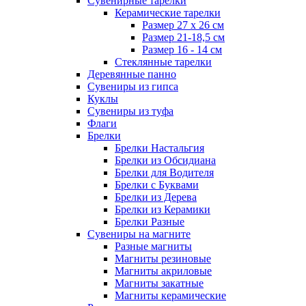
Сувенирные тарелки
Керамические тарелки
Размер 27 х 26 см
Размер 21-18,5 см
Размер 16 - 14 см
Стеклянные тарелки
Деревянные панно
Сувениры из гипса
Куклы
Сувениры из туфа
Флаги
Брелки
Брелки Настальгия
Брелки из Обсидиана
Брелки для Водителя
Брелки с Буквами
Брелки из Дерева
Брелки из Керамики
Брелки Разные
Сувениры на магните
Разные магниты
Магниты резиновые
Магниты акриловые
Магниты закатные
Магниты керамические