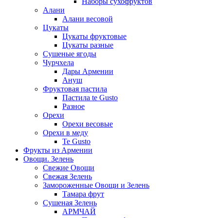
Наборы сухофруктов
Алани
Алани весовой
Цукаты
Цукаты фруктовые
Цукаты разные
Сушеные ягоды
Чурчхела
Дары Армении
Ануш
Фруктовая пастила
Пастила te Gusto
Разное
Орехи
Орехи весовые
Орехи в меду
Te Gusto
Фрукты из Армении
Овощи. Зелень
Свежие Овощи
Свежая Зелень
Замороженные Овощи и Зелень
Тамара фрут
Сушеная Зелень
АРМЧАЙ