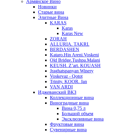
Армянское Вино
Новинки
Старые вина
Элитные Вина
KARAS
Karas
Karas New
ZORAH
ALLURIA. TAKRI.
BERDASHEN
Kataro.Hin Areni.Voskeni
Old Bridge.Tushpa.Malani
KEUSH. Z’art. KOUASH
Jraghatspanyan Winery
Voskevaz - Qotot
Trinity. KOOR. Jan
VAN ARDI
Иджеванский ВКЗ
Коллекционные вина
Виноградные вина
Вина 0,75 л
Большой объем
Эксклюзивные вина
Фруктовые вина
Cувенирные вина