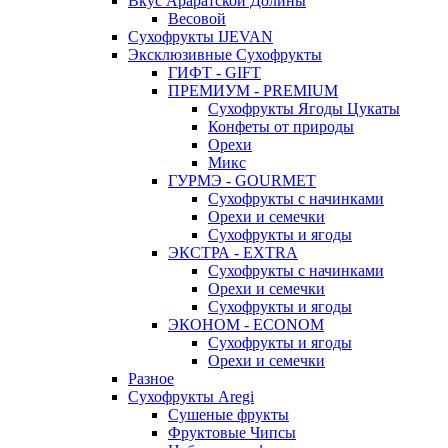
Вкус Араратской Долины
Весовой
Сухофрукты IJEVAN
Эксклюзивные Сухофрукты
ГИФТ - GIFT
ПРЕМИУМ - PREMIUM
Сухофрукты Ягоды Цукаты
Конфеты от природы
Орехи
Микс
ГУРМЭ - GOURMET
Сухофрукты с начинками
Орехи и семечки
Сухофрукты и ягоды
ЭКСТРА - EXTRA
Сухофрукты с начинками
Орехи и семечки
Сухофрукты и ягоды
ЭКОНОМ - ECONOM
Сухофрукты и ягоды
Орехи и семечки
Разное
Сухофрукты Aregi
Сушеные фрукты
Фруктовые Чипсы