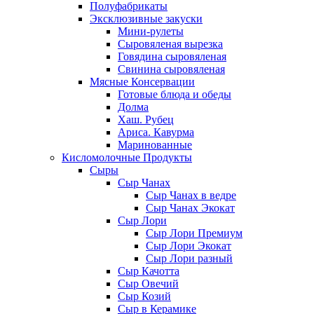
Полуфабрикаты
Эксклюзивные закуски
Мини-рулеты
Сыровяленая вырезка
Говядина сыровяленая
Свинина сыровяленая
Мясные Консервации
Готовые блюда и обеды
Долма
Хаш. Рубец
Ариса. Кавурма
Маринованные
Кисломолочные Продукты
Сыры
Сыр Чанах
Сыр Чанах в ведре
Сыр Чанах Экокат
Сыр Лори
Сыр Лори Премиум
Сыр Лори Экокат
Сыр Лори разный
Сыр Качотта
Сыр Овечий
Сыр Козий
Сыр в Керамике