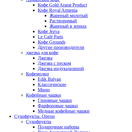
Кофе Gold Ararat Product
Кофе Royal Armenia
Жареный молотый
Растворимый
Жареный в зернах
Кофе Jezva
Le Café Paris
Кофе Grounds
Другие производители
джезва для кофе
Джезва
Джезва с песком
Джезва индукционной
Кофемолки
Edik Balyan
Классичиские
Мини
Кофейные чашки
Глиняные чашки
Фарфоровые чашки
Медные кофейные чашки
Сухофрукты. Орехи
Сухофрукты
Подарочные наборы