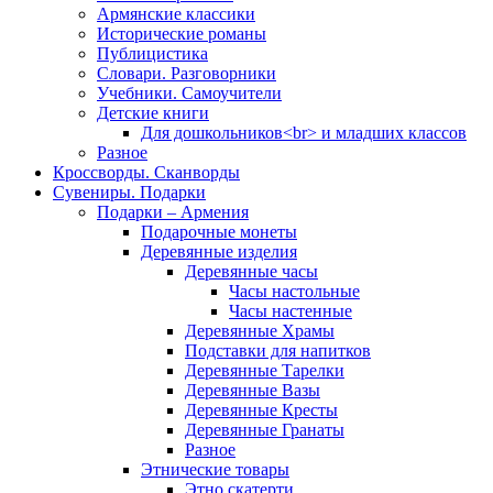
Армянские классики
Исторические романы
Публицистика
Словари. Разговорники
Учебники. Самоучители
Детские книги
Для дошкольников<br> и младших классов
Разное
Кроссворды. Сканворды
Сувениры. Подарки
Подарки – Армения
Подарочные монеты
Деревянные изделия
Деревянные часы
Часы настольные
Часы настенные
Деревянные Храмы
Подставки для напитков
Деревянные Тарелки
Деревянные Вазы
Деревянные Кресты
Деревянные Гранаты
Разное
Этнические товары
Этно скатерти