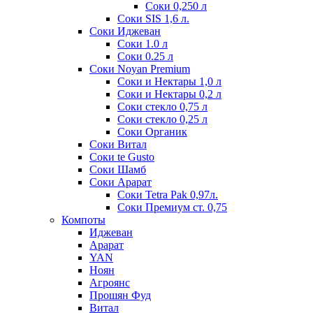
Соки 0,250 л
Соки SIS 1,6 л.
Соки Иджеван
Соки 1.0 л
Соки 0.25 л
Соки Noyan Premium
Соки и Нектары 1,0 л
Соки и Нектары 0,2 л
Соки стекло 0,75 л
Соки стекло 0,25 л
Соки Органик
Соки Витал
Соки te Gusto
Соки Шамб
Соки Арарат
Соки Tetra Pak 0,97л.
Соки Премиум ст. 0,75
Компоты
Иджеван
Арарат
YAN
Ноян
Агроянс
Прошян Фуд
Витал