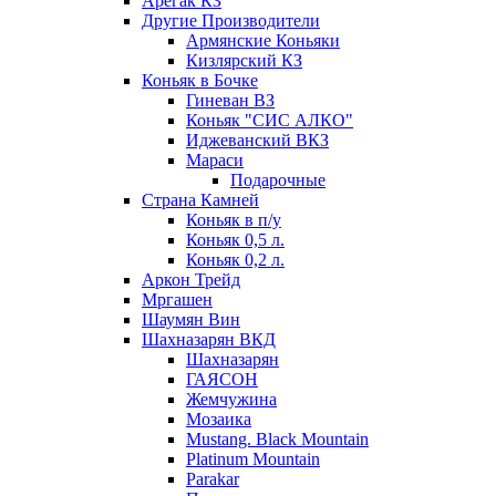
Арегак КЗ
Другие Производители
Армянские Коньяки
Кизлярский КЗ
Коньяк в Бочке
Гиневан ВЗ
Коньяк "СИС АЛКО"
Иджеванский ВКЗ
Мараси
Подарочные
Страна Камней
Коньяк в п/у
Коньяк 0,5 л.
Коньяк 0,2 л.
Аркон Трейд
Мргашен
Шаумян Вин
Шахназарян ВКД
Шахназарян
ГАЯСОН
Жемчужина
Мозаика
Mustang. Black Mountain
Platinum Mountain
Parakar