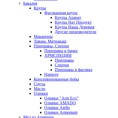
Бакалея
Крупы
Фасованная крупа
Крупы Арарат
Крупы Нат Продукт
Крупы Наша Деревня
Другие производители
Макароны
Лаваш. Матнакаш
Приправы. Специи
Приправы в банке
АРМСПЕЦИИ
Приправы
Специи
Приправы в фасовке
Hamove
Консервированные бобы
Соусы
Масло
Оливки
Оливки "Arm Eco"
Оливки AMADO
Оливки Aiello
Оливки Armenium
Мед из Армении