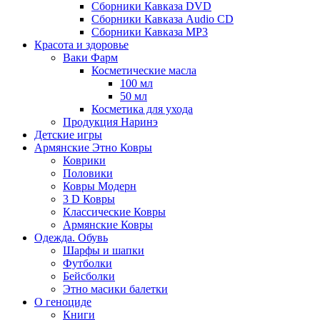
Сборники Кавказа DVD
Сборники Кавказа Audio CD
Сборники Кавказа MP3
Красота и здоровье
Ваки Фарм
Косметические масла
100 мл
50 мл
Косметика для ухода
Продукция Наринэ
Детские игры
Армянские Этно Ковры
Коврики
Половики
Ковры Модерн
3 D Ковры
Классические Ковры
Армянские Ковры
Одежда. Обувь
Шарфы и шапки
Футболки
Бейсболки
Этно масики балетки
О геноциде
Книги