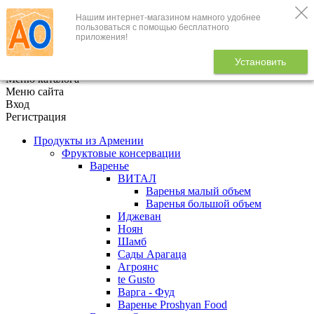
Нашим интернет-магазином намного удобнее
+7 (495) 646-888-1
пользоваться с помощью бесплатного
приложения!
В корзине
0
товаров
Установить
x
Меню каталога
Меню сайта
Вход
Регистрация
Продукты из Армении
Фруктовые консервации
Варенье
ВИТАЛ
Варенья малый объем
Варенья большой объем
Иджеван
Ноян
Шамб
Сады Арагаца
Агроянс
te Gusto
Варга - Фуд
Варенье Proshyan Food