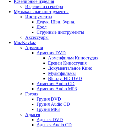
Ювелирные изделия
Изделия из серебра
Музыкальные инструменты
Инструменты
Дудук. Шви. Зурна.
Доол
Струнные инструменты
Аксессуары
MuzKavkaz
Армения
Армения DVD
Арменфильм Киностудия
Ереван Киностудия
Документальное Кино
Мультфильмы
Blu-ray. HD DVD
Армения Audio CD
Армения Audio MP3
Грузия
Грузия DVD
Грузия Audio CD
Грузия MP3
Адыгея
Адыгея DVD
Адыгея Audio CD