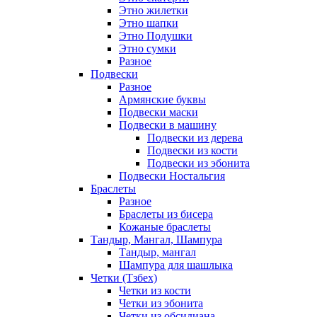
Этно жилетки
Этно шапки
Этно Подушки
Этно сумки
Разное
Подвески
Разное
Армянские буквы
Подвески маски
Подвески в машину
Подвески из дерева
Подвески из кости
Подвески из эбонита
Подвески Ностальгия
Браслеты
Разное
Браслеты из бисера
Кожаные браслеты
Тандыр, Мангал, Шампура
Тандыр, мангал
Шампура для шашлыка
Четки (Тзбех)
Четки из кости
Четки из эбонита
Четки из обсидиана