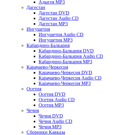
Адыгея MP3
Дагестан
Дагестан DVD
Дагестан Audio CD
Дагестан MP3
Ингушетия
Ингушетия Audio CD
Ингушетия MP3
Кабардино-Балкария
Кабардино-Балкария DVD
Кабардино-Балкария Audio CD
Кабардино-Балкария MP3
Карачаево-Черкесия
Карачаево-Черкесия DVD
Карачаево-Черкесия Audio CD
Карачаево-Черкесия MP3
Осетия
Осетия DVD
Осетия Audio CD
Осетия MP3
Чечня
Чечня DVD
Чечня Audio CD
Чечня MP3
Сборники Кавказа