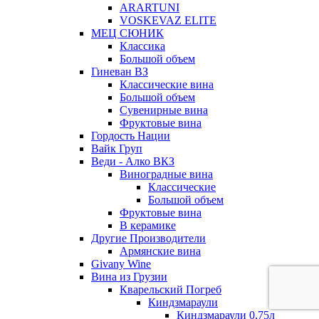
ARARTUNI
VOSKEVAZ ELITE
МЕЦ СЮНИК
Классика
Большой объем
Гиневан ВЗ
Классические вина
Большой объем
Сувенирные вина
Фруктовые вина
Гордость Нации
Вайк Груп
Веди - Алко ВКЗ
Виноградные вина
Классические
Большой объем
Фруктовые вина
В керамике
Другие Производители
Армянские вина
Givany Wine
Вина из Грузии
Кварельский Погреб
Киндзмараули
Киндзмараули 0,75л