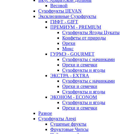
Вкус Араратской Долины
Весовой
Сухофрукты IJEVAN
Эксклюзивные Сухофрукты
ГИФТ - GIFT
ПРЕМИУМ - PREMIUM
Сухофрукты Ягоды Цукаты
Конфеты от природы
Орехи
Микс
ГУРМЭ - GOURMET
Сухофрукты с начинками
Орехи и семечки
Сухофрукты и ягоды
ЭКСТРА - EXTRA
Сухофрукты с начинками
Орехи и семечки
Сухофрукты и ягоды
ЭКОНОМ - ECONOM
Сухофрукты и ягоды
Орехи и семечки
Разное
Сухофрукты Aregi
Сушеные фрукты
Фруктовые Чипсы