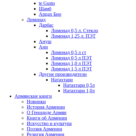
te Gusto
Шамб
Арцах Био
Лимонад
Дарбас
Лимонад 0,5 л. Стекло
Лимонад 1,25 л. ПЭТ
Ануш
Ани
Лимонад 0,5 л ст
Лимонад 0,5 л ПЭТ
Лимонад 1,0 л ПЭТ
Лимонад 1,5 л ПЭТ
Другие производители
Натахтари
Натахтари 0,5л
Натахтари 1,0л
Армянские книги
Новинки
История Армении
О Геноциде Армян
Книги об Армении
Иcкусство и культура
Поэзия Армении
Религия Армении