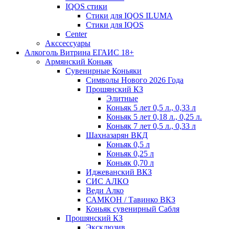
IQOS стики
Стики для IQOS ILUMA
Стики для IQOS
Сenter
Акссессуары
Алкоголь Витрина ЕГАИС 18+
Армянский Коньяк
Сувенирные Коньяки
Символы Нового 2026 Года
Прошянский КЗ
Элитные
Коньяк 5 лет 0,5 л., 0,33 л
Коньяк 5 лет 0,18 л., 0,25 л.
Коньяк 7 лет 0,5 л., 0,33 л
Шахназарян ВКД
Коньяк 0,5 л
Коньяк 0,25 л
Коньяк 0,70 л
Иджеванский ВКЗ
СИС АЛКО
Веди Алко
САМКОН / Тавинко ВКЗ
Коньяк сувенирный Сабля
Прошянский КЗ
Эксклюзив