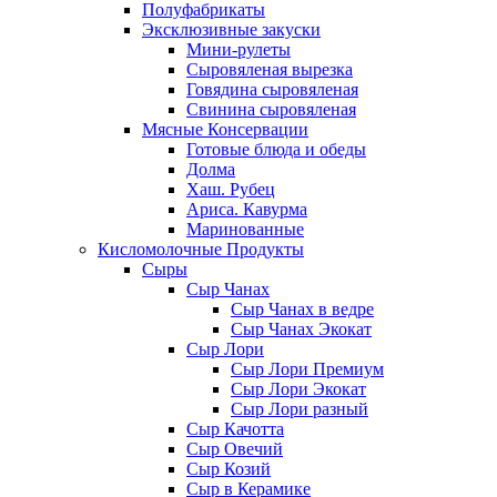
Полуфабрикаты
Эксклюзивные закуски
Мини-рулеты
Сыровяленая вырезка
Говядина сыровяленая
Свинина сыровяленая
Мясные Консервации
Готовые блюда и обеды
Долма
Хаш. Рубец
Ариса. Кавурма
Маринованные
Кисломолочные Продукты
Сыры
Сыр Чанах
Сыр Чанах в ведре
Сыр Чанах Экокат
Сыр Лори
Сыр Лори Премиум
Сыр Лори Экокат
Сыр Лори разный
Сыр Качотта
Сыр Овечий
Сыр Козий
Сыр в Керамике