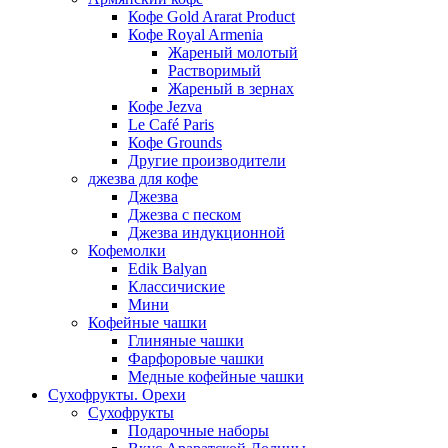
Кофе Gold Ararat Product
Кофе Royal Armenia
Жареный молотый
Растворимый
Жареный в зернах
Кофе Jezva
Le Café Paris
Кофе Grounds
Другие производители
джезва для кофе
Джезва
Джезва с песком
Джезва индукционной
Кофемолки
Edik Balyan
Классичиские
Мини
Кофейные чашки
Глиняные чашки
Фарфоровые чашки
Медные кофейные чашки
Сухофрукты. Орехи
Сухофрукты
Подарочные наборы