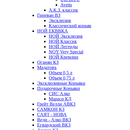
Avetis
А.К.З. классик
Гиневан ВЗ
Эксклюзив
Классический коньяк
НОЙ ЕКВВКА
НОЙ Эксклюзив
НОЙ Классик
НОЙ Легенды
NOY Very Speсial
НОЙ Кремлин
Оганян КЗ
Мадатовъ
Объем 0,5 л
Объем 0,75 л
Эксклюзивные Коньяки
Подарочные Коньяки
СИС Алко
Мараси КД
Грейт Велли АВКЗ
САМКОН КЗ
САЯТ - НОВА
Веди - Алко ВКЗ
Егвардский ВКЗ