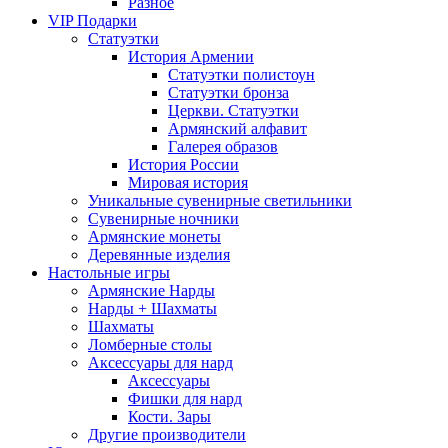
Разное
VIP Подарки
Статуэтки
История Армении
Статуэтки полистоун
Статуэтки бронза
Церкви. Статуэтки
Армянский алфавит
Галерея образов
История России
Мировая история
Уникальные сувенирные светильники
Сувенирные ночники
Армянские монеты
Деревянные изделия
Настольные игры
Армянские Нарды
Нарды + Шахматы
Шахматы
Ломберные столы
Аксессуары для нард
Аксессуары
Фишки для нард
Кости. Зары
Другие производители