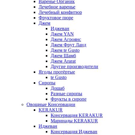
Варенье Органик
Лечебное варенье
Лечебный конфитюр
Фруктовое пюре
Джем
Иджеван
Джем YAN
Джем Агроянс
Джем Фрут Ланд
Джем te Gusto
Джем Шамб
Джем Ararat
Другие производители
Ягоды протёртые
te Gusto
Сиропы
Дошаб
Разные сиропы
Фрукты в сиропе
Овощные Консервации
KERAKUR
Консервация KERAKUR
Маринады KERAKUR
Иджеван
Консервация Иджеван