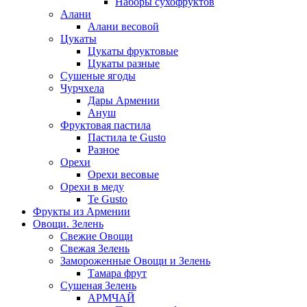
Наборы сухофруктов
Алани
Алани весовой
Цукаты
Цукаты фруктовые
Цукаты разные
Сушеные ягоды
Чурчхела
Дары Армении
Ануш
Фруктовая пастила
Пастила te Gusto
Разное
Орехи
Орехи весовые
Орехи в меду
Te Gusto
Фрукты из Армении
Овощи. Зелень
Свежие Овощи
Свежая Зелень
Замороженные Овощи и Зелень
Тамара фрут
Сушеная Зелень
АРМЧАЙ