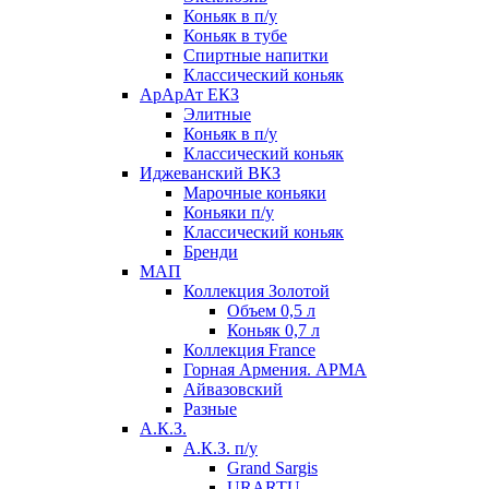
Коньяк в п/у
Коньяк в тубе
Спиртные напитки
Классический коньяк
АрАрАт ЕКЗ
Элитные
Коньяк в п/у
Классический коньяк
Иджеванский ВКЗ
Марочные коньяки
Коньяки п/у
Классический коньяк
Бренди
МАП
Коллекция Золотой
Объем 0,5 л
Коньяк 0,7 л
Коллекция France
Горная Армения. АРМА
Айвазовский
Разные
А.К.З.
А.К.З. п/у
Grand Sargis
URARTU