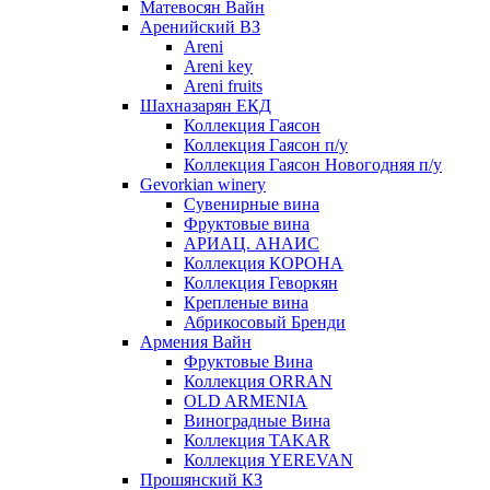
Матевосян Вайн
Аренийский ВЗ
Areni
Areni key
Areni fruits
Шахназарян ЕКД
Коллекция Гаясон
Коллекция Гаясон п/у
Коллекция Гаясон Новогодняя п/у
Gevorkian winery
Сувенирные вина
Фруктовые вина
АРИАЦ. АНАИС
Коллекция КОРОНА
Коллекция Геворкян
Крепленые вина
Абрикосовый Бренди
Армения Вайн
Фруктовые Вина
Коллекция ORRAN
OLD ARMENIA
Виноградные Вина
Коллекция TAKAR
Коллекция YEREVAN
Прошянский КЗ