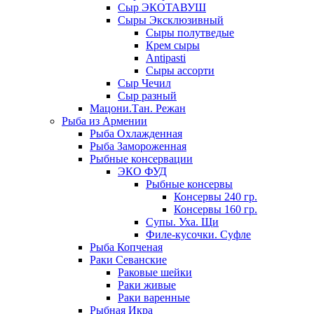
Сыр ЭКОТАВУШ
Сыры Эксклюзивный
Сыры полутведые
Крем сыры
Antipasti
Сыры ассорти
Сыр Чечил
Сыр разный
Мацони.Тан. Режан
Рыба из Армении
Рыба Охлажденная
Рыба Замороженная
Рыбные консервации
ЭКО ФУД
Рыбные консервы
Консервы 240 гр.
Консервы 160 гр.
Супы. Уха. Щи
Филе-кусочки. Суфле
Рыба Копченая
Раки Севанские
Раковые шейки
Раки живые
Раки варенные
Рыбная Икра