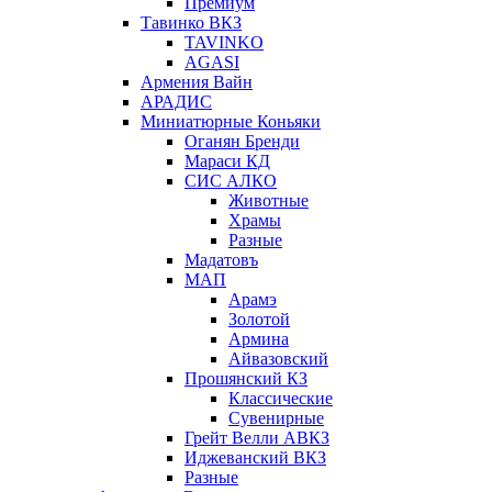
Премиум
Тавинко ВКЗ
TAVINKO
AGASI
Армения Вайн
АРАДИС
Миниатюрные Коньяки
Оганян Бренди
Мараси КД
СИС АЛКО
Животные
Храмы
Разные
Мадатовъ
МАП
Арамэ
Золотой
Армина
Айвазовский
Прошянский КЗ
Классические
Сувенирные
Грейт Велли АВКЗ
Иджеванский ВКЗ
Разные