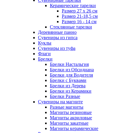
Сувенирные тарелки
Керамические тарелки
Размер 27 х 26 см
Размер 21-18,5 см
Размер 16 - 14 см
Стеклянные тарелки
Деревянные панно
Сувениры из гипса
Куклы
Сувениры из туфа
Флаги
Брелки
Брелки Настальгия
Брелки из Обсидиана
Брелки для Водителя
Брелки с Буквами
Брелки из Дерева
Брелки из Керамики
Брелки Разные
Сувениры на магните
Разные магниты
Магниты резиновые
Магниты акриловые
Магниты закатные
Магниты керамические