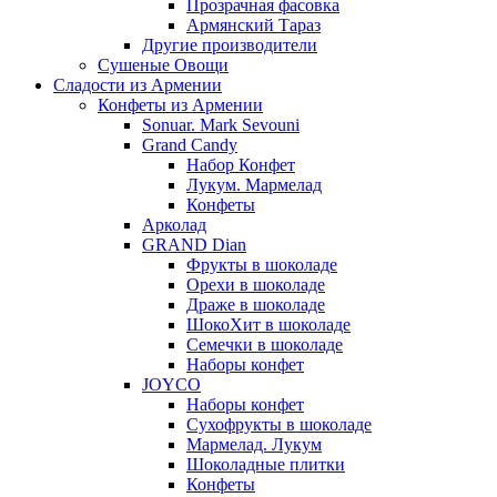
Прозрачная фасовка
Армянский Тараз
Другие производители
Сушеные Овощи
Сладости из Армении
Конфеты из Армении
Sonuar. Mark Sevouni
Grand Candy
Набор Конфет
Лукум. Мармелад
Конфеты
Арколад
GRAND Dian
Фрукты в шоколаде
Орехи в шоколаде
Драже в шоколаде
ШокоХит в шоколаде
Семечки в шоколаде
Наборы конфет
JOYCO
Наборы конфет
Сухофрукты в шоколаде
Мармелад. Лукум
Шоколадные плитки
Конфеты