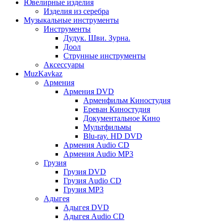
Ювелирные изделия
Изделия из серебра
Музыкальные инструменты
Инструменты
Дудук. Шви. Зурна.
Доол
Струнные инструменты
Аксессуары
MuzKavkaz
Армения
Армения DVD
Арменфильм Киностудия
Ереван Киностудия
Документальное Кино
Мультфильмы
Blu-ray. HD DVD
Армения Audio CD
Армения Audio MP3
Грузия
Грузия DVD
Грузия Audio CD
Грузия MP3
Адыгея
Адыгея DVD
Адыгея Audio CD