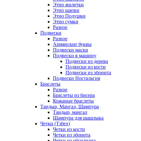
Этно жилетки
Этно шапки
Этно Подушки
Этно сумки
Разное
Подвески
Разное
Армянские буквы
Подвески маски
Подвески в машину
Подвески из дерева
Подвески из кости
Подвески из эбонита
Подвески Ностальгия
Браслеты
Разное
Браслеты из бисера
Кожаные браслеты
Тандыр, Мангал, Шампура
Тандыр, мангал
Шампура для шашлыка
Четки (Тзбех)
Четки из кости
Четки из эбонита
Четки из обсидиана