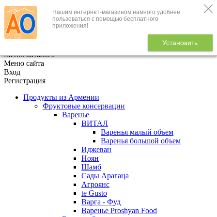
Нашим интернет-магазином намного удобнее
+7 (495) 646-888-1
пользоваться с помощью бесплатного
приложения!
В корзине
0
товаров
Установить
x
Меню каталога
Меню сайта
Вход
Регистрация
Продукты из Армении
Фруктовые консервации
Варенье
ВИТАЛ
Варенья малый объем
Варенья большой объем
Иджеван
Ноян
Шамб
Сады Арагаца
Агроянс
te Gusto
Варга - Фуд
Варенье Proshyan Food