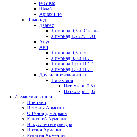
te Gusto
Шамб
Арцах Био
Лимонад
Дарбас
Лимонад 0,5 л. Стекло
Лимонад 1,25 л. ПЭТ
Ануш
Ани
Лимонад 0,5 л ст
Лимонад 0,5 л ПЭТ
Лимонад 1,0 л ПЭТ
Лимонад 1,5 л ПЭТ
Другие производители
Натахтари
Натахтари 0,5л
Натахтари 1,0л
Армянские книги
Новинки
История Армении
О Геноциде Армян
Книги об Армении
Иcкусство и культура
Поэзия Армении
Религия Армении