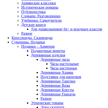
Армянские классики
Исторические романы
Публицистика
Словари. Разговорники
Учебники. Самоучители
Детские книги
Для дошкольников<br> и младших классов
Разное
Кроссворды. Сканворды
Сувениры. Подарки
Подарки – Армения
Подарочные монеты
Деревянные изделия
Деревянные часы
Часы настольные
Часы настенные
Деревянные Храмы
Подставки для напитков
Деревянные Тарелки
Деревянные Вазы
Деревянные Кресты
Деревянные Гранаты
Разное
Этнические товары
Этно скатерти