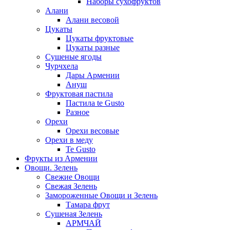
Наборы сухофруктов
Алани
Алани весовой
Цукаты
Цукаты фруктовые
Цукаты разные
Сушеные ягоды
Чурчхела
Дары Армении
Ануш
Фруктовая пастила
Пастила te Gusto
Разное
Орехи
Орехи весовые
Орехи в меду
Te Gusto
Фрукты из Армении
Овощи. Зелень
Свежие Овощи
Свежая Зелень
Замороженные Овощи и Зелень
Тамара фрут
Сушеная Зелень
АРМЧАЙ