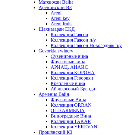
Матевосян Вайн
Аренийский ВЗ
Areni
Areni key
Areni fruits
Шахназарян ЕКД
Коллекция Гаясон
Коллекция Гаясон п/у
Коллекция Гаясон Новогодняя п/у
Gevorkian winery
Сувенирные вина
Фруктовые вина
АРИАЦ. АНАИС
Коллекция КОРОНА
Коллекция Геворкян
Крепленые вина
Абрикосовый Бренди
Армения Вайн
Фруктовые Вина
Коллекция ORRAN
OLD ARMENIA
Виноградные Вина
Коллекция TAKAR
Коллекция YEREVAN
Прошянский КЗ