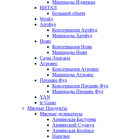
Маринады Иджеван
ВИТАЛ
Большой объем
Wosky
Артфуд
Консервация Артфуд
Маринады Артфуд
Ноян
Консервация Ноян
Маринады Ноян
Сады Арагаца
Агроянс
Консервация Агроянс
Маринады Агроянс
Прошян Фуд
Консервация Прошян Фуд
Маринады Прошян Фуд
YAN
te Gusto
Мясные Продукты
Мясные деликатесы
Армянская Бастурма
Армянский Суджух
Армянская Колбаса
Нарезки