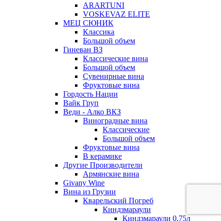
ARARTUNI
VOSKEVAZ ELITE
МЕЦ СЮНИК
Классика
Большой объем
Гиневан ВЗ
Классические вина
Большой объем
Сувенирные вина
Фруктовые вина
Гордость Нации
Вайк Груп
Веди - Алко ВКЗ
Виноградные вина
Классические
Большой объем
Фруктовые вина
В керамике
Другие Производители
Армянские вина
Givany Wine
Вина из Грузии
Кварельский Погреб
Киндзмараули
Киндзмараули 0,75л