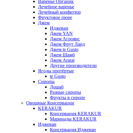
Варенье Органик
Лечебное варенье
Лечебный конфитюр
Фруктовое пюре
Джем
Иджеван
Джем YAN
Джем Агроянс
Джем Фрут Ланд
Джем te Gusto
Джем Шамб
Джем Ararat
Другие производители
Ягоды протёртые
te Gusto
Сиропы
Дошаб
Разные сиропы
Фрукты в сиропе
Овощные Консервации
KERAKUR
Консервация KERAKUR
Маринады KERAKUR
Иджеван
Консервация Иджеван