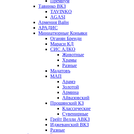
Премиум
Тавинко ВКЗ
TAVINKO
AGASI
Армения Вайн
АРАДИС
Миниатюрные Коньяки
Оганян Бренди
Мараси КД
СИС АЛКО
Животные
Храмы
Разные
Мадатовъ
МАП
Арамэ
Золотой
Армина
Айвазовский
Прошянский КЗ
Классические
Сувенирные
Грейт Велли АВКЗ
Иджеванский ВКЗ
Разные