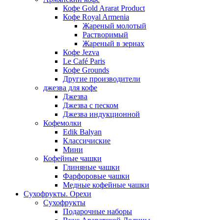
Кофе Gold Ararat Product
Кофе Royal Armenia
Жареный молотый
Растворимый
Жареный в зернах
Кофе Jezva
Le Café Paris
Кофе Grounds
Другие производители
джезва для кофе
Джезва
Джезва с песком
Джезва индукционной
Кофемолки
Edik Balyan
Классичиские
Мини
Кофейные чашки
Глиняные чашки
Фарфоровые чашки
Медные кофейные чашки
Сухофрукты. Орехи
Сухофрукты
Подарочные наборы