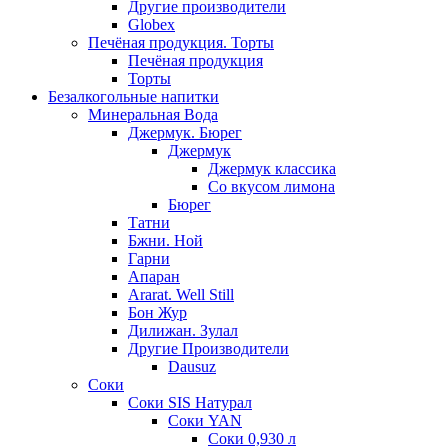
Другие производители
Globex
Печёная продукция. Торты
Печёная продукция
Торты
Безалкогольные напитки
Минеральная Вода
Джермук. Бюрег
Джермук
Джермук классика
Со вкусом лимона
Бюрег
Татни
Бжни. Ной
Гарни
Апаран
Ararat. Well Still
Бон Жур
Дилижан. Зулал
Другие Производители
Dausuz
Соки
Соки SIS Натурал
Соки YAN
Соки 0,930 л