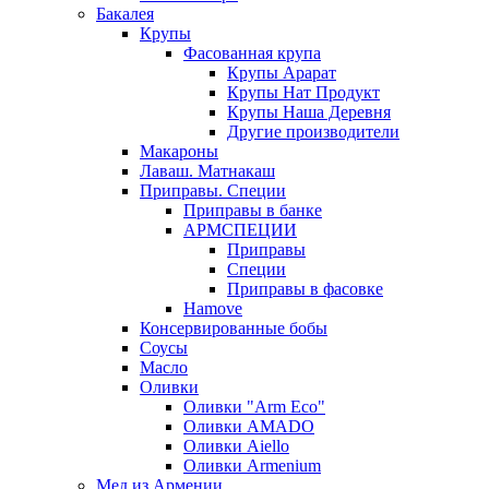
Бакалея
Крупы
Фасованная крупа
Крупы Арарат
Крупы Нат Продукт
Крупы Наша Деревня
Другие производители
Макароны
Лаваш. Матнакаш
Приправы. Специи
Приправы в банке
АРМСПЕЦИИ
Приправы
Специи
Приправы в фасовке
Hamove
Консервированные бобы
Соусы
Масло
Оливки
Оливки "Arm Eco"
Оливки AMADO
Оливки Aiello
Оливки Armenium
Мед из Армении