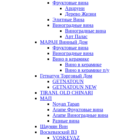
Фруктовые вина
Арцруни
Дерево Жизни
Элитные Вина
Виноградные вина
Виноградные вина
Арт Палас
МАРАН Винный Дом
Фруктовые вина
Виноградные вина
Вино в керамике
Вино в керамике
Вино в керамике п/у
Гетнатун Торговый Дом
GETNATOUN
GETNATOUN NEW
TIRANI. OLD CHINARI
МАП
Noyan Tapan
Arame Фруктовые вина
Arame Виноградные вина
Разные вина
Шаумян Вин
Воскевазский ВЗ
VOSKEVAZ