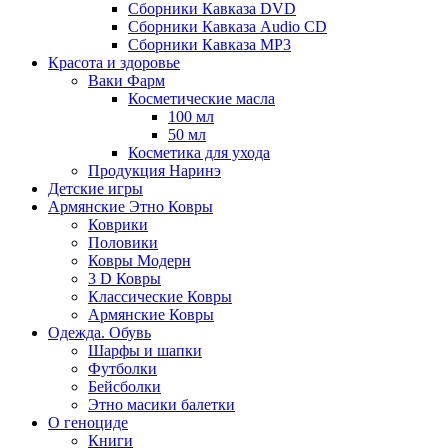
Сборники Кавказа DVD
Сборники Кавказа Audio CD
Сборники Кавказа MP3
Красота и здоровье
Ваки Фарм
Косметические масла
100 мл
50 мл
Косметика для ухода
Продукция Наринэ
Детские игры
Армянские Этно Ковры
Коврики
Половики
Ковры Модерн
3 D Ковры
Классические Ковры
Армянские Ковры
Одежда. Обувь
Шарфы и шапки
Футболки
Бейсболки
Этно масики балетки
О геноциде
Книги