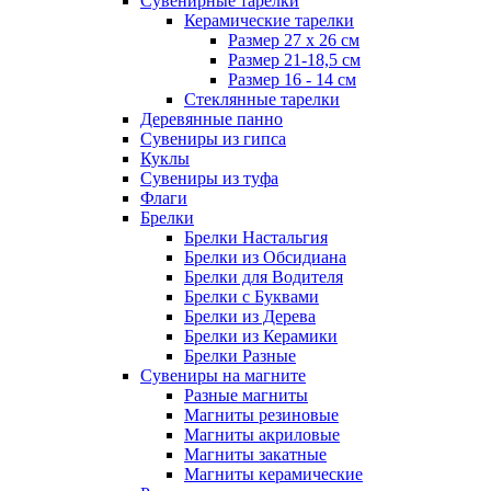
Сувенирные тарелки
Керамические тарелки
Размер 27 х 26 см
Размер 21-18,5 см
Размер 16 - 14 см
Стеклянные тарелки
Деревянные панно
Сувениры из гипса
Куклы
Сувениры из туфа
Флаги
Брелки
Брелки Настальгия
Брелки из Обсидиана
Брелки для Водителя
Брелки с Буквами
Брелки из Дерева
Брелки из Керамики
Брелки Разные
Сувениры на магните
Разные магниты
Магниты резиновые
Магниты акриловые
Магниты закатные
Магниты керамические