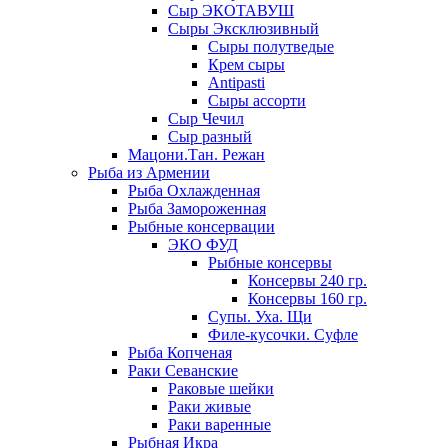
Сыр ЭКОТАВУШ
Сыры Эксклюзивный
Сыры полутведые
Крем сыры
Antipasti
Сыры ассорти
Сыр Чечил
Сыр разный
Мацони.Тан. Режан
Рыба из Армении
Рыба Охлажденная
Рыба Замороженная
Рыбные консервации
ЭКО ФУД
Рыбные консервы
Консервы 240 гр.
Консервы 160 гр.
Супы. Уха. Щи
Филе-кусочки. Суфле
Рыба Копченая
Раки Севанские
Раковые шейки
Раки живые
Раки варенные
Рыбная Икра