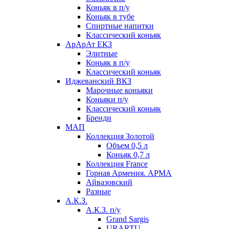
Коньяк в п/у
Коньяк в тубе
Спиртные напитки
Классический коньяк
АрАрАт ЕКЗ
Элитные
Коньяк в п/у
Классический коньяк
Иджеванский ВКЗ
Марочные коньяки
Коньяки п/у
Классический коньяк
Бренди
МАП
Коллекция Золотой
Объем 0,5 л
Коньяк 0,7 л
Коллекция France
Горная Армения. АРМА
Айвазовский
Разные
А.К.З.
А.К.З. п/у
Grand Sargis
URARTU