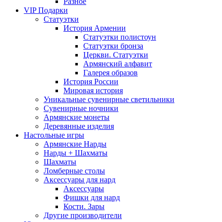
Разное
VIP Подарки
Статуэтки
История Армении
Статуэтки полистоун
Статуэтки бронза
Церкви. Статуэтки
Армянский алфавит
Галерея образов
История России
Мировая история
Уникальные сувенирные светильники
Сувенирные ночники
Армянские монеты
Деревянные изделия
Настольные игры
Армянские Нарды
Нарды + Шахматы
Шахматы
Ломберные столы
Аксессуары для нард
Аксессуары
Фишки для нард
Кости. Зары
Другие производители