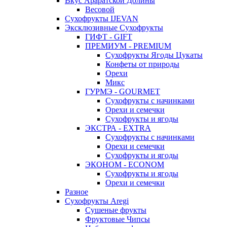
Вкус Араратской Долины
Весовой
Сухофрукты IJEVAN
Эксклюзивные Сухофрукты
ГИФТ - GIFT
ПРЕМИУМ - PREMIUM
Сухофрукты Ягоды Цукаты
Конфеты от природы
Орехи
Микс
ГУРМЭ - GOURMET
Сухофрукты с начинками
Орехи и семечки
Сухофрукты и ягоды
ЭКСТРА - EXTRA
Сухофрукты с начинками
Орехи и семечки
Сухофрукты и ягоды
ЭКОНОМ - ECONOM
Сухофрукты и ягоды
Орехи и семечки
Разное
Сухофрукты Aregi
Сушеные фрукты
Фруктовые Чипсы