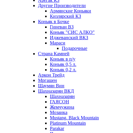
Арегак КЗ
Другие Производители
Армянские Коньяки
Кизлярский КЗ
Коньяк в Бочке
Гиневан ВЗ
Коньяк "СИС АЛКО"
Иджеванский ВКЗ
Мараси
Подарочные
Страна Камней
Коньяк в п/у
Коньяк 0,5 л.
Коньяк 0,2 л.
Аркон Трейд
Мргашен
Шаумян Вин
Шахназарян ВКД
Шахназарян
ГАЯСОН
Жемчужина
Мозаика
Mustang. Black Mountain
Platinum Mountain
Parakar