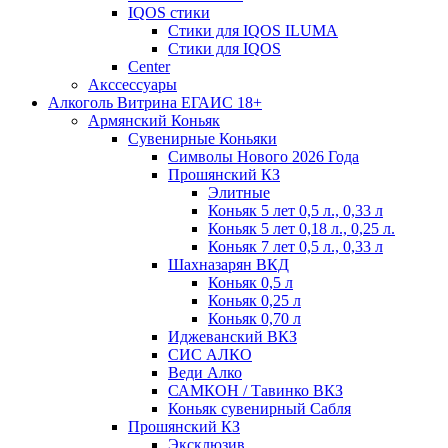
IQOS стики
Стики для IQOS ILUMA
Стики для IQOS
Сenter
Акссессуары
Алкоголь Витрина ЕГАИС 18+
Армянский Коньяк
Сувенирные Коньяки
Символы Нового 2026 Года
Прошянский КЗ
Элитные
Коньяк 5 лет 0,5 л., 0,33 л
Коньяк 5 лет 0,18 л., 0,25 л.
Коньяк 7 лет 0,5 л., 0,33 л
Шахназарян ВКД
Коньяк 0,5 л
Коньяк 0,25 л
Коньяк 0,70 л
Иджеванский ВКЗ
СИС АЛКО
Веди Алко
САМКОН / Тавинко ВКЗ
Коньяк сувенирный Сабля
Прошянский КЗ
Эксклюзив