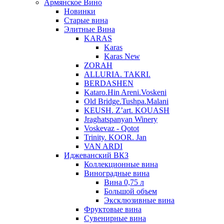
Армянское Вино
Новинки
Старые вина
Элитные Вина
KARAS
Karas
Karas New
ZORAH
ALLURIA. TAKRI.
BERDASHEN
Kataro.Hin Areni.Voskeni
Old Bridge.Tushpa.Malani
KEUSH. Z’art. KOUASH
Jraghatspanyan Winery
Voskevaz - Qotot
Trinity. KOOR. Jan
VAN ARDI
Иджеванский ВКЗ
Коллекционные вина
Виноградные вина
Вина 0,75 л
Большой объем
Эксклюзивные вина
Фруктовые вина
Cувенирные вина