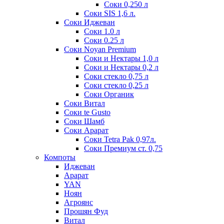
Соки 0,250 л
Соки SIS 1,6 л.
Соки Иджеван
Соки 1.0 л
Соки 0.25 л
Соки Noyan Premium
Соки и Нектары 1,0 л
Соки и Нектары 0,2 л
Соки стекло 0,75 л
Соки стекло 0,25 л
Соки Органик
Соки Витал
Соки te Gusto
Соки Шамб
Соки Арарат
Соки Tetra Pak 0,97л.
Соки Премиум ст. 0,75
Компоты
Иджеван
Арарат
YAN
Ноян
Агроянс
Прошян Фуд
Витал