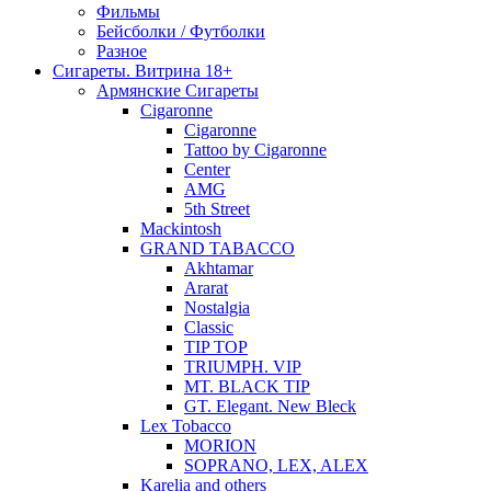
Фильмы
Бейсболки / Футболки
Разное
Сигареты. Витрина 18+
Армянские Сигареты
Cigaronne
Cigaronne
Tattoo by Cigaronne
Center
AMG
5th Street
Mackintosh
GRAND TABACCO
Akhtamar
Ararat
Nostalgia
Classic
TIP TOP
TRIUMPH. VIP
MT. BLACK TIP
GT. Elegant. New Bleck
Lex Tobacco
MORION
SOPRANO, LEX, ALEX
Karelia and others