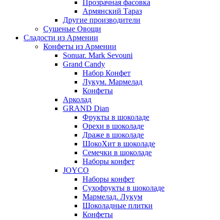
Прозрачная фасовка
Армянский Тараз
Другие производители
Сушеные Овощи
Сладости из Армении
Конфеты из Армении
Sonuar. Mark Sevouni
Grand Candy
Набор Конфет
Лукум. Мармелад
Конфеты
Арколад
GRAND Dian
Фрукты в шоколаде
Орехи в шоколаде
Драже в шоколаде
ШокоХит в шоколаде
Семечки в шоколаде
Наборы конфет
JOYCO
Наборы конфет
Сухофрукты в шоколаде
Мармелад. Лукум
Шоколадные плитки
Конфеты