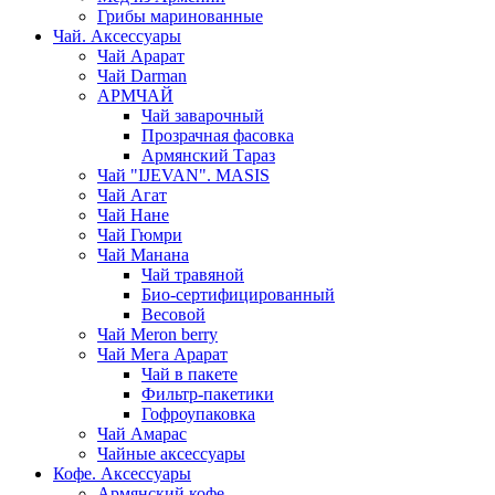
Грибы маринованные
Чай. Аксессуары
Чай Арарат
Чай Darman
АРМЧАЙ
Чай заварочный
Прозрачная фасовка
Армянский Тараз
Чай "IJEVAN". MASIS
Чай Агат
Чай Нане
Чай Гюмри
Чай Манана
Чай травяной
Био-сертифицированный
Весовой
Чай Meron berry
Чай Мега Арарат
Чай в пакете
Фильтр-пакетики
Гофроупаковка
Чай Амарас
Чайные аксессуары
Кофе. Аксессуары
Армянский кофе