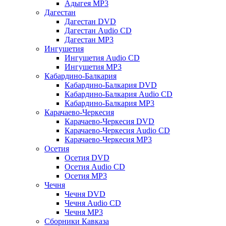
Адыгея MP3
Дагестан
Дагестан DVD
Дагестан Audio CD
Дагестан MP3
Ингушетия
Ингушетия Audio CD
Ингушетия MP3
Кабардино-Балкария
Кабардино-Балкария DVD
Кабардино-Балкария Audio CD
Кабардино-Балкария MP3
Карачаево-Черкесия
Карачаево-Черкесия DVD
Карачаево-Черкесия Audio CD
Карачаево-Черкесия MP3
Осетия
Осетия DVD
Осетия Audio CD
Осетия MP3
Чечня
Чечня DVD
Чечня Audio CD
Чечня MP3
Сборники Кавказа