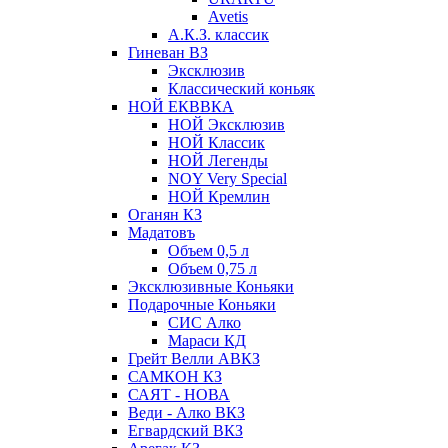
Avetis
А.К.З. классик
Гиневан ВЗ
Эксклюзив
Классический коньяк
НОЙ ЕКВВКА
НОЙ Эксклюзив
НОЙ Классик
НОЙ Легенды
NOY Very Speсial
НОЙ Кремлин
Оганян КЗ
Мадатовъ
Объем 0,5 л
Объем 0,75 л
Эксклюзивные Коньяки
Подарочные Коньяки
СИС Алко
Мараси КД
Грейт Велли АВКЗ
САМКОН КЗ
САЯТ - НОВА
Веди - Алко ВКЗ
Егвардский ВКЗ