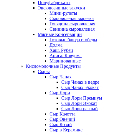
Полуфабрикаты
Эксклюзивные закуски
Мини-рулеты
Сыровяленая вырезка
Говядина сыровяленая
Свинина сыровяленая
Мясные Консервации
Готовые блюда и обеды
Долма
Хаш. Рубец
Ариса. Кавурма
Маринованные
Кисломолочные Продукты
Сыры
Сыр Чанах
Сыр Чанах в ведре
Сыр Чанах Экокат
Сыр Лори
Сыр Лори Премиум
Сыр Лори Экокат
Сыр Лори разный
Сыр Качотта
Сыр Овечий
Сыр Козий
Сыр в Керамике