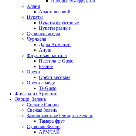
Наборы сухофруктов
Алани
Алани весовой
Цукаты
Цукаты фруктовые
Цукаты разные
Сушеные ягоды
Чурчхела
Дары Армении
Ануш
Фруктовая пастила
Пастила te Gusto
Разное
Орехи
Орехи весовые
Орехи в меду
Te Gusto
Фрукты из Армении
Овощи. Зелень
Свежие Овощи
Свежая Зелень
Замороженные Овощи и Зелень
Тамара фрут
Сушеная Зелень
АРМЧАЙ