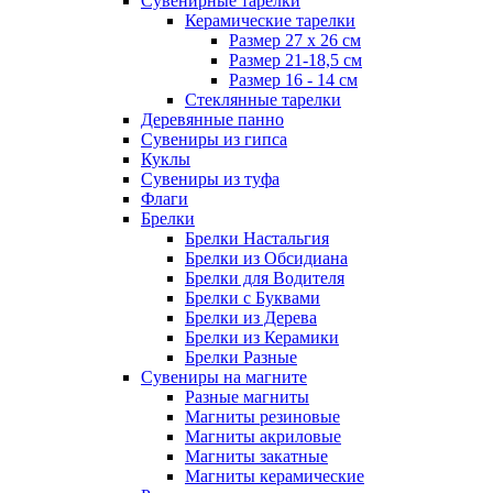
Сувенирные тарелки
Керамические тарелки
Размер 27 х 26 см
Размер 21-18,5 см
Размер 16 - 14 см
Стеклянные тарелки
Деревянные панно
Сувениры из гипса
Куклы
Сувениры из туфа
Флаги
Брелки
Брелки Настальгия
Брелки из Обсидиана
Брелки для Водителя
Брелки с Буквами
Брелки из Дерева
Брелки из Керамики
Брелки Разные
Сувениры на магните
Разные магниты
Магниты резиновые
Магниты акриловые
Магниты закатные
Магниты керамические