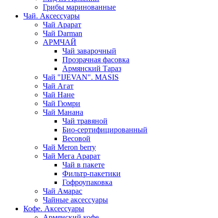
Грибы маринованные
Чай. Аксессуары
Чай Арарат
Чай Darman
АРМЧАЙ
Чай заварочный
Прозрачная фасовка
Армянский Тараз
Чай "IJEVAN". MASIS
Чай Агат
Чай Нане
Чай Гюмри
Чай Манана
Чай травяной
Био-сертифицированный
Весовой
Чай Meron berry
Чай Мега Арарат
Чай в пакете
Фильтр-пакетики
Гофроупаковка
Чай Амарас
Чайные аксессуары
Кофе. Аксессуары
Армянский кофе