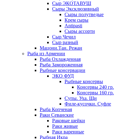
Сыр ЭКОТАВУШ
Сыры Эксклюзивный
Сыры полутведые
Крем сыры
Antipasti
Сыры ассорти
Сыр Чечил
Сыр разный
Мацони.Тан. Режан
Рыба из Армении
Рыба Охлажденная
Рыба Замороженная
Рыбные консервации
ЭКО ФУД
Рыбные консервы
Консервы 240 гр.
Консервы 160 гр.
Супы. Уха. Щи
Филе-кусочки. Суфле
Рыба Копченая
Раки Севанские
Раковые шейки
Раки живые
Раки варенные
Рыбная Икра