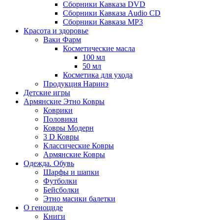
Сборники Кавказа DVD
Сборники Кавказа Audio CD
Сборники Кавказа MP3
Красота и здоровье
Ваки Фарм
Косметические масла
100 мл
50 мл
Косметика для ухода
Продукция Наринэ
Детские игры
Армянские Этно Ковры
Коврики
Половики
Ковры Модерн
3 D Ковры
Классические Ковры
Армянские Ковры
Одежда. Обувь
Шарфы и шапки
Футболки
Бейсболки
Этно масики балетки
О геноциде
Книги