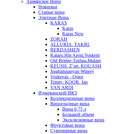
Армянское Вино
Новинки
Старые вина
Элитные Вина
KARAS
Karas
Karas New
ZORAH
ALLURIA. TAKRI.
BERDASHEN
Kataro.Hin Areni.Voskeni
Old Bridge.Tushpa.Malani
KEUSH. Z’art. KOUASH
Jraghatspanyan Winery
Voskevaz - Qotot
Trinity. KOOR. Jan
VAN ARDI
Иджеванский ВКЗ
Коллекционные вина
Виноградные вина
Вина 0,75 л
Большой объем
Эксклюзивные вина
Фруктовые вина
Cувенирные вина