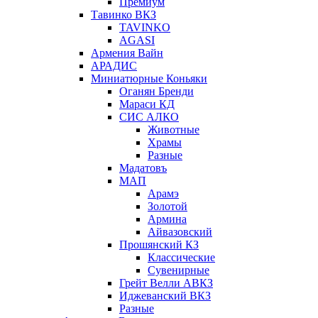
Премиум
Тавинко ВКЗ
TAVINKO
AGASI
Армения Вайн
АРАДИС
Миниатюрные Коньяки
Оганян Бренди
Мараси КД
СИС АЛКО
Животные
Храмы
Разные
Мадатовъ
МАП
Арамэ
Золотой
Армина
Айвазовский
Прошянский КЗ
Классические
Сувенирные
Грейт Велли АВКЗ
Иджеванский ВКЗ
Разные