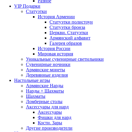
Разное
VIP Подарки
Статуэтки
История Армении
Статуэтки полистоун
Статуэтки бронза
Церкви. Статуэтки
Армянский алфавит
Галерея образов
История России
Мировая история
Уникальные сувенирные светильники
Сувенирные ночники
Армянские монеты
Деревянные изделия
Настольные игры
Армянские Нарды
Нарды + Шахматы
Шахматы
Ломберные столы
Аксессуары для нард
Аксессуары
Фишки для нард
Кости. Зары
Другие производители