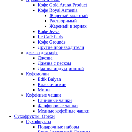
Кофе Gold Ararat Product
Кофе Royal Armenia
Жареный молотый
Растворимый
Жареный в зернах
Кофе Jezva
Le Café Paris
Кофе Grounds
Другие производители
джезва для кофе
Джезва
Джезва с песком
Джезва индукционной
Кофемолки
Edik Balyan
Классичиские
Мини
Кофейные чашки
Глиняные чашки
Фарфоровые чашки
Медные кофейные чашки
Сухофрукты. Орехи
Сухофрукты
Подарочные наборы