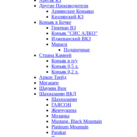
Арегак КЗ
Другие Производители
Армянские Коньяки
Кизлярский КЗ
Коньяк в Бочке
Гиневан ВЗ
Коньяк "СИС АЛКО"
Иджеванский ВКЗ
Мараси
Подарочные
Страна Камней
Коньяк в п/у
Коньяк 0,5 л.
Коньяк 0,2 л.
Аркон Трейд
Мргашен
Шаумян Вин
Шахназарян ВКД
Шахназарян
ГАЯСОН
Жемчужина
Мозаика
Mustang. Black Mountain
Platinum Mountain
Parakar