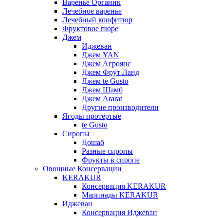
Варенье Органик
Лечебное варенье
Лечебный конфитюр
Фруктовое пюре
Джем
Иджеван
Джем YAN
Джем Агроянс
Джем Фрут Ланд
Джем te Gusto
Джем Шамб
Джем Ararat
Другие производители
Ягоды протёртые
te Gusto
Сиропы
Дошаб
Разные сиропы
Фрукты в сиропе
Овощные Консервации
KERAKUR
Консервация KERAKUR
Маринады KERAKUR
Иджеван
Консервация Иджеван