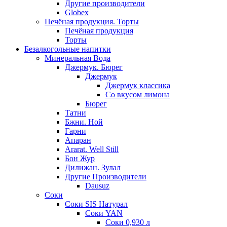
Другие производители
Globex
Печёная продукция. Торты
Печёная продукция
Торты
Безалкогольные напитки
Минеральная Вода
Джермук. Бюрег
Джермук
Джермук классика
Со вкусом лимона
Бюрег
Татни
Бжни. Ной
Гарни
Апаран
Ararat. Well Still
Бон Жур
Дилижан. Зулал
Другие Производители
Dausuz
Соки
Соки SIS Натурал
Соки YAN
Соки 0,930 л