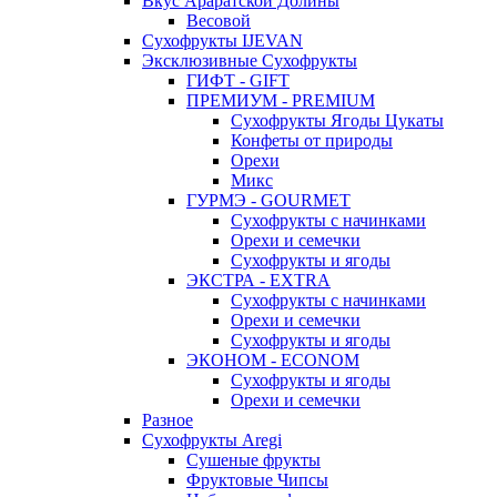
Вкус Араратской Долины
Весовой
Сухофрукты IJEVAN
Эксклюзивные Сухофрукты
ГИФТ - GIFT
ПРЕМИУМ - PREMIUM
Сухофрукты Ягоды Цукаты
Конфеты от природы
Орехи
Микс
ГУРМЭ - GOURMET
Сухофрукты с начинками
Орехи и семечки
Сухофрукты и ягоды
ЭКСТРА - EXTRA
Сухофрукты с начинками
Орехи и семечки
Сухофрукты и ягоды
ЭКОНОМ - ECONOM
Сухофрукты и ягоды
Орехи и семечки
Разное
Сухофрукты Aregi
Сушеные фрукты
Фруктовые Чипсы