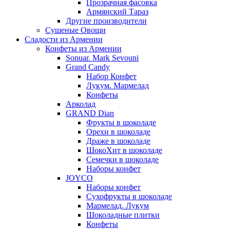
Прозрачная фасовка
Армянский Тараз
Другие производители
Сушеные Овощи
Сладости из Армении
Конфеты из Армении
Sonuar. Mark Sevouni
Grand Candy
Набор Конфет
Лукум. Мармелад
Конфеты
Арколад
GRAND Dian
Фрукты в шоколаде
Орехи в шоколаде
Драже в шоколаде
ШокоХит в шоколаде
Семечки в шоколаде
Наборы конфет
JOYCO
Наборы конфет
Сухофрукты в шоколаде
Мармелад. Лукум
Шоколадные плитки
Конфеты