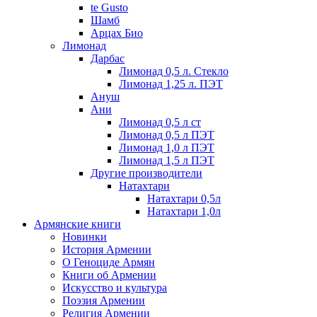
te Gusto
Шамб
Арцах Био
Лимонад
Дарбас
Лимонад 0,5 л. Стекло
Лимонад 1,25 л. ПЭТ
Ануш
Ани
Лимонад 0,5 л ст
Лимонад 0,5 л ПЭТ
Лимонад 1,0 л ПЭТ
Лимонад 1,5 л ПЭТ
Другие производители
Натахтари
Натахтари 0,5л
Натахтари 1,0л
Армянские книги
Новинки
История Армении
О Геноциде Армян
Книги об Армении
Иcкусство и культура
Поэзия Армении
Религия Армении