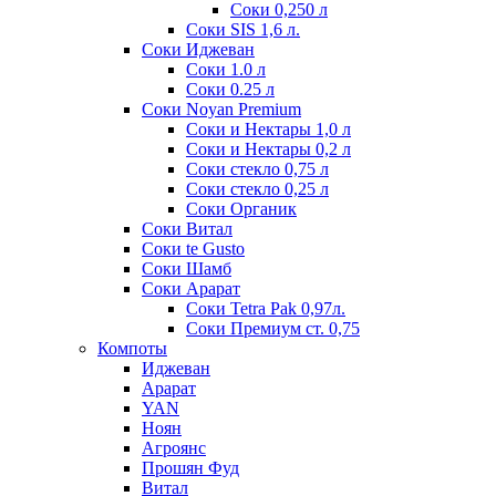
Соки 0,250 л
Соки SIS 1,6 л.
Соки Иджеван
Соки 1.0 л
Соки 0.25 л
Соки Noyan Premium
Соки и Нектары 1,0 л
Соки и Нектары 0,2 л
Соки стекло 0,75 л
Соки стекло 0,25 л
Соки Органик
Соки Витал
Соки te Gusto
Соки Шамб
Соки Арарат
Соки Tetra Pak 0,97л.
Соки Премиум ст. 0,75
Компоты
Иджеван
Арарат
YAN
Ноян
Агроянс
Прошян Фуд
Витал