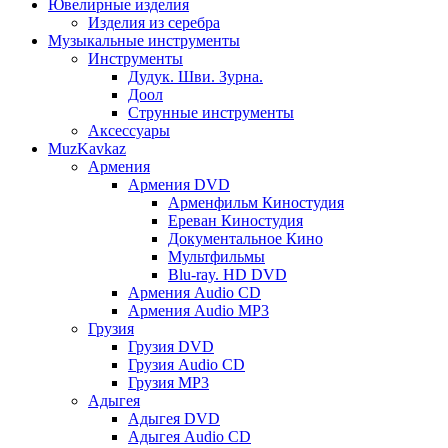
Ювелирные изделия
Изделия из серебра
Музыкальные инструменты
Инструменты
Дудук. Шви. Зурна.
Доол
Струнные инструменты
Аксессуары
MuzKavkaz
Армения
Армения DVD
Арменфильм Киностудия
Ереван Киностудия
Документальное Кино
Мультфильмы
Blu-ray. HD DVD
Армения Audio CD
Армения Audio MP3
Грузия
Грузия DVD
Грузия Audio CD
Грузия MP3
Адыгея
Адыгея DVD
Адыгея Audio CD