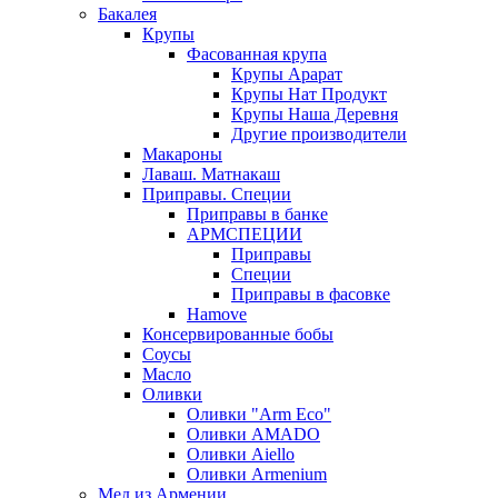
Бакалея
Крупы
Фасованная крупа
Крупы Арарат
Крупы Нат Продукт
Крупы Наша Деревня
Другие производители
Макароны
Лаваш. Матнакаш
Приправы. Специи
Приправы в банке
АРМСПЕЦИИ
Приправы
Специи
Приправы в фасовке
Hamove
Консервированные бобы
Соусы
Масло
Оливки
Оливки "Arm Eco"
Оливки AMADO
Оливки Aiello
Оливки Armenium
Мед из Армении