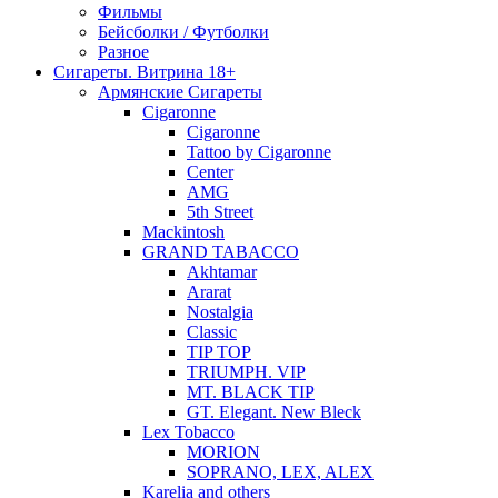
Фильмы
Бейсболки / Футболки
Разное
Сигареты. Витрина 18+
Армянские Сигареты
Cigaronne
Cigaronne
Tattoo by Cigaronne
Center
AMG
5th Street
Mackintosh
GRAND TABACCO
Akhtamar
Ararat
Nostalgia
Classic
TIP TOP
TRIUMPH. VIP
MT. BLACK TIP
GT. Elegant. New Bleck
Lex Tobacco
MORION
SOPRANO, LEX, ALEX
Karelia and others