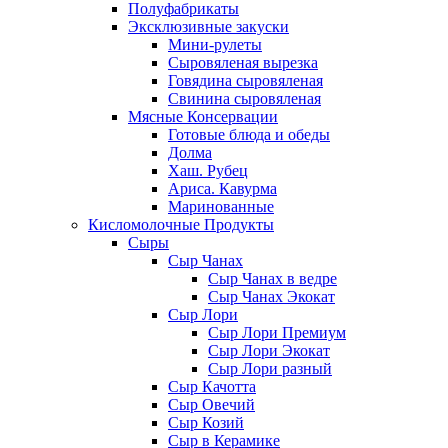
Полуфабрикаты
Эксклюзивные закуски
Мини-рулеты
Сыровяленая вырезка
Говядина сыровяленая
Свинина сыровяленая
Мясные Консервации
Готовые блюда и обеды
Долма
Хаш. Рубец
Ариса. Кавурма
Маринованные
Кисломолочные Продукты
Сыры
Сыр Чанах
Сыр Чанах в ведре
Сыр Чанах Экокат
Сыр Лори
Сыр Лори Премиум
Сыр Лори Экокат
Сыр Лори разный
Сыр Качотта
Сыр Овечий
Сыр Козий
Сыр в Керамике