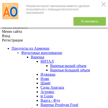
Нашим интернет-магазином намного удобнее
+7 (495) 646-888-1
пользоваться с помощью бесплатного
приложения!
В корзине
0
товаров
Установить
x
Меню каталога
Меню сайта
Вход
Регистрация
Продукты из Армении
Фруктовые консервации
Варенье
ВИТАЛ
Варенья малый объем
Варенья большой объем
Иджеван
Ноян
Шамб
Сады Арагаца
Агроянс
te Gusto
Варга - Фуд
Варенье Proshyan Food