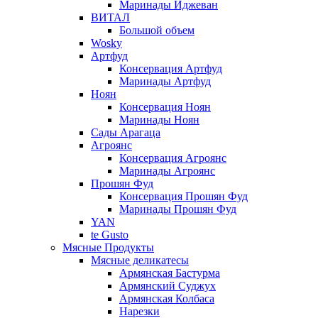
Маринады Иджеван
ВИТАЛ
Большой объем
Wosky
Артфуд
Консервация Артфуд
Маринады Артфуд
Ноян
Консервация Ноян
Маринады Ноян
Сады Арагаца
Агроянс
Консервация Агроянс
Маринады Агроянс
Прошян Фуд
Консервация Прошян Фуд
Маринады Прошян Фуд
YAN
te Gusto
Мясные Продукты
Мясные деликатесы
Армянская Бастурма
Армянский Суджух
Армянская Колбаса
Нарезки