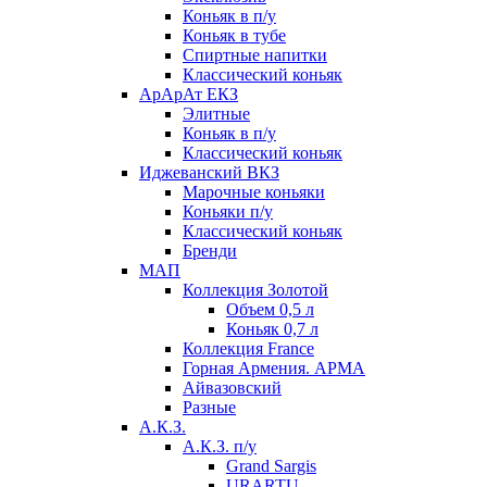
Коньяк в п/у
Коньяк в тубе
Спиртные напитки
Классический коньяк
АрАрАт ЕКЗ
Элитные
Коньяк в п/у
Классический коньяк
Иджеванский ВКЗ
Марочные коньяки
Коньяки п/у
Классический коньяк
Бренди
МАП
Коллекция Золотой
Объем 0,5 л
Коньяк 0,7 л
Коллекция France
Горная Армения. АРМА
Айвазовский
Разные
А.К.З.
А.К.З. п/у
Grand Sargis
URARTU