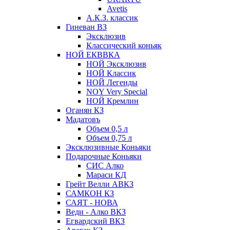
Avetis
А.К.З. классик
Гиневан ВЗ
Эксклюзив
Классический коньяк
НОЙ ЕКВВКА
НОЙ Эксклюзив
НОЙ Классик
НОЙ Легенды
NOY Very Speсial
НОЙ Кремлин
Оганян КЗ
Мадатовъ
Объем 0,5 л
Объем 0,75 л
Эксклюзивные Коньяки
Подарочные Коньяки
СИС Алко
Мараси КД
Грейт Велли АВКЗ
САМКОН КЗ
САЯТ - НОВА
Веди - Алко ВКЗ
Егвардский ВКЗ