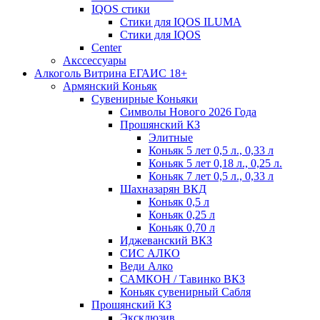
IQOS стики
Стики для IQOS ILUMA
Стики для IQOS
Сenter
Акссессуары
Алкоголь Витрина ЕГАИС 18+
Армянский Коньяк
Сувенирные Коньяки
Символы Нового 2026 Года
Прошянский КЗ
Элитные
Коньяк 5 лет 0,5 л., 0,33 л
Коньяк 5 лет 0,18 л., 0,25 л.
Коньяк 7 лет 0,5 л., 0,33 л
Шахназарян ВКД
Коньяк 0,5 л
Коньяк 0,25 л
Коньяк 0,70 л
Иджеванский ВКЗ
СИС АЛКО
Веди Алко
САМКОН / Тавинко ВКЗ
Коньяк сувенирный Сабля
Прошянский КЗ
Эксклюзив