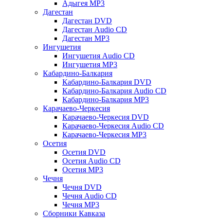
Адыгея MP3
Дагестан
Дагестан DVD
Дагестан Audio CD
Дагестан MP3
Ингушетия
Ингушетия Audio CD
Ингушетия MP3
Кабардино-Балкария
Кабардино-Балкария DVD
Кабардино-Балкария Audio CD
Кабардино-Балкария MP3
Карачаево-Черкесия
Карачаево-Черкесия DVD
Карачаево-Черкесия Audio CD
Карачаево-Черкесия MP3
Осетия
Осетия DVD
Осетия Audio CD
Осетия MP3
Чечня
Чечня DVD
Чечня Audio CD
Чечня MP3
Сборники Кавказа