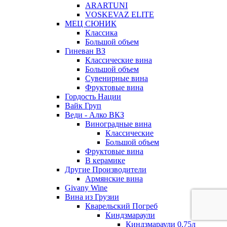
ARARTUNI
VOSKEVAZ ELITE
МЕЦ СЮНИК
Классика
Большой объем
Гиневан ВЗ
Классические вина
Большой объем
Сувенирные вина
Фруктовые вина
Гордость Нации
Вайк Груп
Веди - Алко ВКЗ
Виноградные вина
Классические
Большой объем
Фруктовые вина
В керамике
Другие Производители
Армянские вина
Givany Wine
Вина из Грузии
Кварельский Погреб
Киндзмараули
Киндзмараули 0,75л