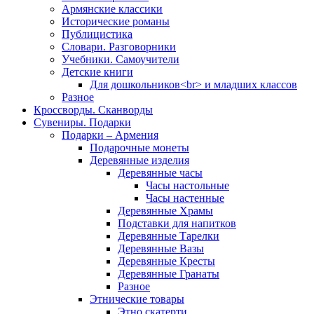
Армянские классики
Исторические романы
Публицистика
Словари. Разговорники
Учебники. Самоучители
Детские книги
Для дошкольников<br> и младших классов
Разное
Кроссворды. Сканворды
Сувениры. Подарки
Подарки – Армения
Подарочные монеты
Деревянные изделия
Деревянные часы
Часы настольные
Часы настенные
Деревянные Храмы
Подставки для напитков
Деревянные Тарелки
Деревянные Вазы
Деревянные Кресты
Деревянные Гранаты
Разное
Этнические товары
Этно скатерти