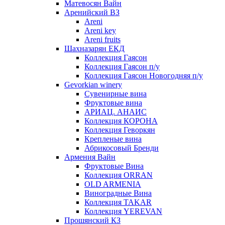
Матевосян Вайн
Аренийский ВЗ
Areni
Areni key
Areni fruits
Шахназарян ЕКД
Коллекция Гаясон
Коллекция Гаясон п/у
Коллекция Гаясон Новогодняя п/у
Gevorkian winery
Сувенирные вина
Фруктовые вина
АРИАЦ. АНАИС
Коллекция КОРОНА
Коллекция Геворкян
Крепленые вина
Абрикосовый Бренди
Армения Вайн
Фруктовые Вина
Коллекция ORRAN
OLD ARMENIA
Виноградные Вина
Коллекция TAKAR
Коллекция YEREVAN
Прошянский КЗ