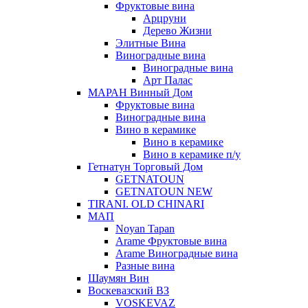
Фруктовые вина
Арцруни
Дерево Жизни
Элитные Вина
Виноградные вина
Виноградные вина
Арт Палас
МАРАН Винный Дом
Фруктовые вина
Виноградные вина
Вино в керамике
Вино в керамике
Вино в керамике п/у
Гетнатун Торговый Дом
GETNATOUN
GETNATOUN NEW
TIRANI. OLD CHINARI
МАП
Noyan Tapan
Arame Фруктовые вина
Arame Виноградные вина
Разные вина
Шаумян Вин
Воскевазский ВЗ
VOSKEVAZ