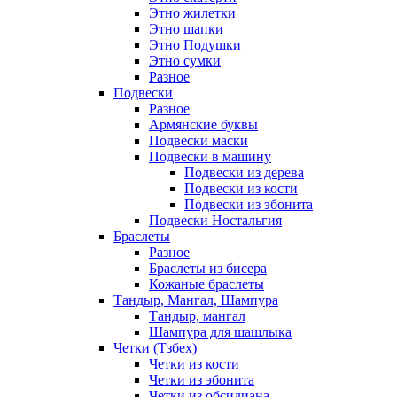
Этно жилетки
Этно шапки
Этно Подушки
Этно сумки
Разное
Подвески
Разное
Армянские буквы
Подвески маски
Подвески в машину
Подвески из дерева
Подвески из кости
Подвески из эбонита
Подвески Ностальгия
Браслеты
Разное
Браслеты из бисера
Кожаные браслеты
Тандыр, Мангал, Шампура
Тандыр, мангал
Шампура для шашлыка
Четки (Тзбех)
Четки из кости
Четки из эбонита
Четки из обсидиана